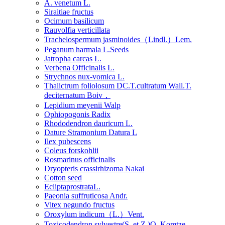
A. venetum L.
Siraitiae fructus
Ocimum basilicum
Rauvolfia verticillata
Trachelospermum jasminoides（Lindl.）Lem.
Peganum harmala L.Seeds
Jatropha carcas L.
Verbena Officinalis L.
Strychnos nux-vomica L.
Thalictrum foliolosum DC.T.cultratum Wall.T.
deciternatum Boiv，
Lepidium meyenii Walp
Ophiopogonis Radix
Rhododendron dauricum L.
Dature Stramonium Datura L
Ilex pubescens
Coleus forskohlii
Rosmarinus officinalis
Dryopteris crassirhizoma Nakai
Cotton seed
EcliptaprostrataL.
Paeonia suffruticosa Andr.
Vitex negundo fructus
Oroxylum indicum（L.）Vent.
Toxicodendron sylvestre(S. et Z.)O. Komtze