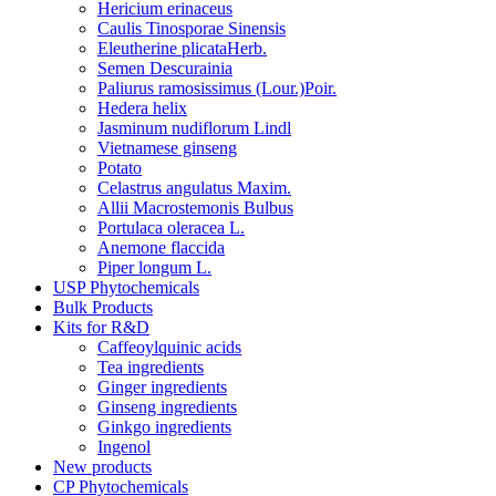
Hericium erinaceus
Caulis Tinosporae Sinensis
Eleutherine plicataHerb.
Semen Descurainia
Paliurus ramosissimus (Lour.)Poir.
Hedera helix
Jasminum nudiflorum Lindl
Vietnamese ginseng
Potato
Celastrus angulatus Maxim.
Allii Macrostemonis Bulbus
Portulaca oleracea L.
Anemone flaccida
Piper longum L.
USP Phytochemicals
Bulk Products
Kits for R&D
Caffeoylquinic acids
Tea ingredients
Ginger ingredients
Ginseng ingredients
Ginkgo ingredients
Ingenol
New products
CP Phytochemicals