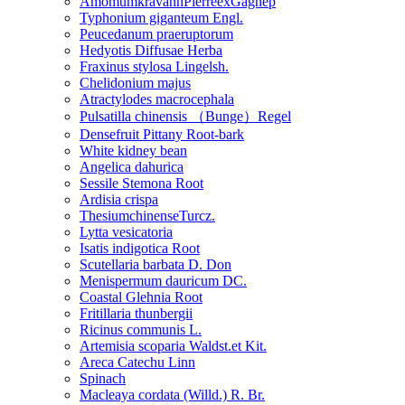
AmomumkravanhPierreexGagnep
Typhonium giganteum Engl.
Peucedanum praeruptorum
Hedyotis Diffusae Herba
Fraxinus stylosa Lingelsh.
Chelidonium majus
Atractylodes macrocephala
Pulsatilla chinensis （Bunge）Regel
Densefruit Pittany Root-bark
White kidney bean
Angelica dahurica
Sessile Stemona Root
Ardisia crispa
ThesiumchinenseTurcz.
Lytta vesicatoria
Isatis indigotica Root
Scutellaria barbata D. Don
Menispermum dauricum DC.
Coastal Glehnia Root
Fritillaria thunbergii
Ricinus communis L.
Artemisia scoparia Waldst.et Kit.
Areca Catechu Linn
Spinach
Macleaya cordata (Willd.) R. Br.