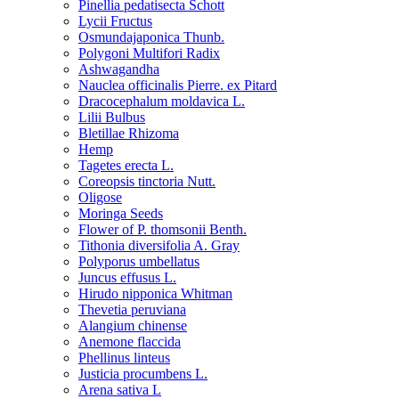
Pinellia pedatisecta Schott
Lycii Fructus
Osmundajaponica Thunb.
Polygoni Multifori Radix
Ashwagandha
Nauclea officinalis Pierre. ex Pitard
Dracocephalum moldavica L.
Lilii Bulbus
Bletillae Rhizoma
Hemp
Tagetes erecta L.
Coreopsis tinctoria Nutt.
Oligose
Moringa Seeds
Flower of P. thomsonii Benth.
Tithonia diversifolia A. Gray
Polyporus umbellatus
Juncus effusus L.
Hirudo nipponica Whitman
Thevetia peruviana
Alangium chinense
Anemone flaccida
Phellinus linteus
Justicia procumbens L.
Arena sativa L