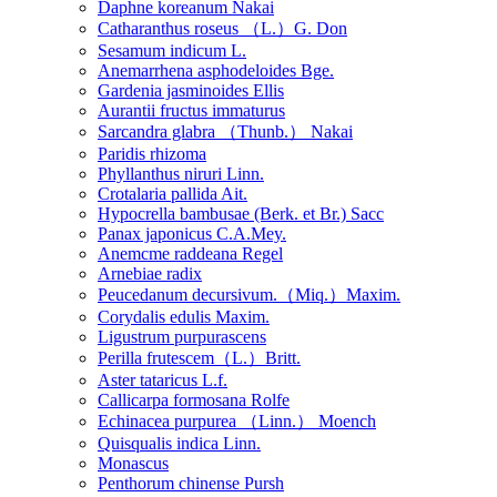
Daphne koreanum Nakai
Catharanthus roseus （L.）G. Don
Sesamum indicum L.
Anemarrhena asphodeloides Bge.
Gardenia jasminoides Ellis
Aurantii fructus immaturus
Sarcandra glabra （Thunb.） Nakai
Paridis rhizoma
Phyllanthus niruri Linn.
Crotalaria pallida Ait.
Hypocrella bambusae (Berk. et Br.) Sacc
Panax japonicus C.A.Mey.
Anemcme raddeana Regel
Arnebiae radix
Peucedanum decursivum.（Miq.）Maxim.
Corydalis edulis Maxim.
Ligustrum purpurascens
Perilla frutescem（L.）Britt.
Aster tataricus L.f.
Callicarpa formosana Rolfe
Echinacea purpurea （Linn.） Moench
Quisqualis indica Linn.
Monascus
Penthorum chinense Pursh