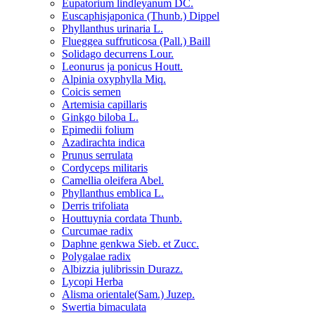
Eupatorium lindleyanum DC.
Euscaphisjaponica (Thunb.) Dippel
Phyllanthus urinaria L.
Flueggea suffruticosa (Pall.) Baill
Solidago decurrens Lour.
Leonurus ja ponicus Houtt.
Alpinia oxyphylla Miq.
Coicis semen
Artemisia capillaris
Ginkgo biloba L.
Epimedii folium
Azadirachta indica
Prunus serrulata
Cordyceps militaris
Camellia oleifera Abel.
Phyllanthus emblica L.
Derris trifoliata
Houttuynia cordata Thunb.
Curcumae radix
Daphne genkwa Sieb. et Zucc.
Polygalae radix
Albizzia julibrissin Durazz.
Lycopi Herba
Alisma orientale(Sam.) Juzep.
Swertia bimaculata