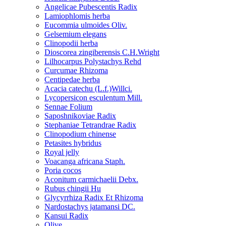
Angelicae Pubescentis Radix
Lamiophlomis herba
Eucommia ulmoides Oliv.
Gelsemium elegans
Clinopodii herba
Dioscorea zingiberensis C.H.Wright
Lilhocarpus Polystachys Rehd
Curcumae Rhizoma
Centipedae herba
Acacia catechu (L.f.)Willci.
Lycopersicon esculentum Mill.
Sennae Folium
Saposhnikoviae Radix
Stephaniae Tetrandrae Radix
Clinopodium chinense
Petasites hybridus
Royal jelly
Voacanga africana Staph.
Poria cocos
Aconitum carmichaelii Debx.
Rubus chingii Hu
Glycyrrhiza Radix Et Rhizoma
Nardostachys jatamansi DC.
Kansui Radix
Olive