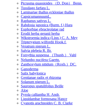
Picrasma quassioides （D. Don） Benn.
Tussilago farfara L.
Laminariae thallus eckloniae thallus
CapsicumannuumL.
Raphanus sativus L.
Rabdosia japonica (Burm. f.) Hara
Euphorbiae ebracteolatae rad
Erodii herba geranii herba
Wikstroemia indica (Linn.) C. A. Mey
Tripterygium wilfordii Hook.f.
Veratrum nigrum L.
Salvia plebeia R. Br.
Forsythia suspensa （Thunb.） Vahl
Nelumbo nucifera Gaertn.
Zanthoxylum nitidum（Roxb.）DC.
Ganoderma
Salix babylonica
Gentianae radix et rhizoma
Solanum nigrum L.
Sauropus spatulifolius Beille
Aloe
Pyrola calliantha H. Andr.
Liquidambar formosana Hance
Cyanotis arachnoides C. B. Clarke