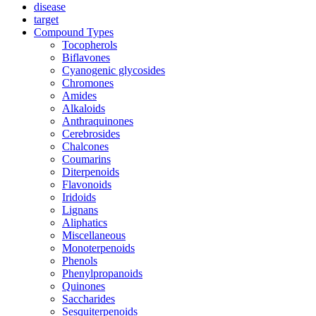
disease
target
Compound Types
Tocopherols
Biflavones
Cyanogenic glycosides
Chromones
Amides
Alkaloids
Anthraquinones
Cerebrosides
Chalcones
Coumarins
Diterpenoids
Flavonoids
Iridoids
Lignans
Aliphatics
Miscellaneous
Monoterpenoids
Phenols
Phenylpropanoids
Quinones
Saccharides
Sesquiterpenoids