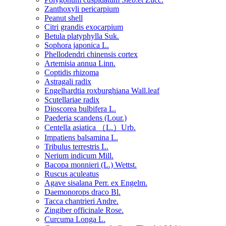
Zanthoxyli pericarpium
Peanut shell
Citri grandis exocarpium
Betula platyphylla Suk.
Sophora japonica L.
Phellodendri chinensis cortex
Artemisia annua Linn.
Coptidis rhizoma
Astragali radix
Engelhardtia roxburghiana Wall.leaf
Scutellariae radix
Dioscorea bulbifera L.
Paederia scandens (Lour.)
Centella asiatica （L.）Urb.
Impatiens balsamina L.
Tribulus terrestris L.
Nerium indicum Mill.
Bacopa monnieri (L.) Wettst.
Ruscus aculeatus
Agave sisalana Perr. ex Engelm.
Daemonorops draco Bl.
Tacca chantrieri Andre.
Zingiber officinale Rose.
Curcuma Longa L.