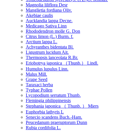
Magnolia liliflora Desr
Manglietia fordiana Oliv.
Akebiae caulis
Aucklandia lappa Decne.
Medicago Sativa Linn
Rhododendron molle G. Don
Citrus limon (L.) Burm. f.
Arctium lappa L.
Achyranthes bidentata Bl.
Ligustrum lucidum Ait.
Thermopsis lanceolata R.Br.
Eriobotrya japonica （Thunb.） Lindl.
Humulus lupulus Linn.
Malus Mill.
Grape Seed
Taraxaci herba
Typhae Pollen
Lycopodium serratum Thunb.
Flemingia philippinensis
Stephania japonica （ Thunb. ） Miers
Euphorbia lathyris L
Senecio scandens Buch.-Ham.
Peucedanum praeruptorum Dunn
Rubia cordifolia L.