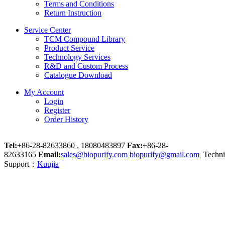
Terms and Conditions
Return Instruction
Service Center
TCM Compound Library
Product Service
Technology Services
R&D and Custom Process
Catalogue Download
My Account
Login
Register
Order History
Tel:
+86-28-82633860 , 18080483897
Fax:
+86-28-
82633165
Email:
sales@biopurify.com
biopurify@gmail.com
Techni
Support：
Kuujia