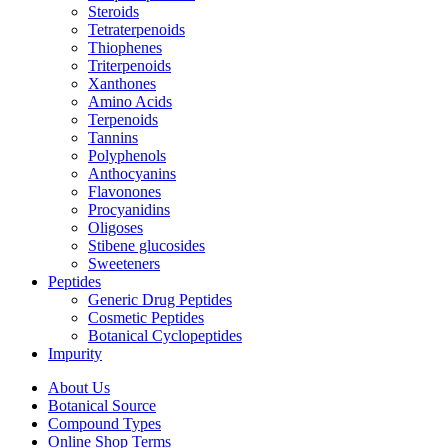
Steroids
Tetraterpenoids
Thiophenes
Triterpenoids
Xanthones
Amino Acids
Terpenoids
Tannins
Polyphenols
Anthocyanins
Flavonones
Procyanidins
Oligoses
Stibene glucosides
Sweeteners
Peptides
Generic Drug Peptides
Cosmetic Peptides
Botanical Cyclopeptides
Impurity
About Us
Botanical Source
Compound Types
Online Shop Terms