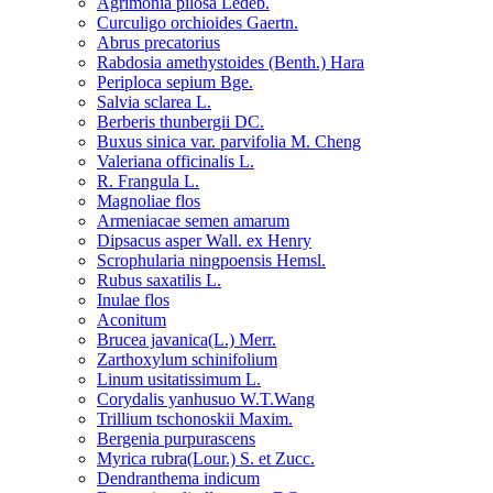
Agrimonia pilosa Ledeb.
Curculigo orchioides Gaertn.
Abrus precatorius
Rabdosia amethystoides (Benth.) Hara
Periploca sepium Bge.
Salvia sclarea L.
Berberis thunbergii DC.
Buxus sinica var. parvifolia M. Cheng
Valeriana officinalis L.
R. Frangula L.
Magnoliae flos
Armeniacae semen amarum
Dipsacus asper Wall. ex Henry
Scrophularia ningpoensis Hemsl.
Rubus saxatilis L.
Inulae flos
Aconitum
Brucea javanica(L.) Merr.
Zarthoxylum schinifolium
Linum usitatissimum L.
Corydalis yanhusuo W.T.Wang
Trillium tschonoskii Maxim.
Bergenia purpurascens
Myrica rubra(Lour.) S. et Zucc.
Dendranthema indicum