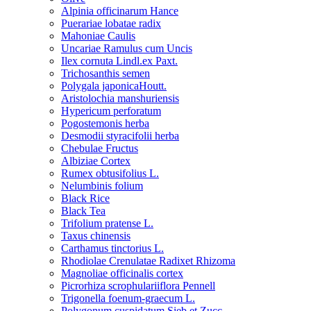
Alpinia officinarum Hance
Puerariae lobatae radix
Mahoniae Caulis
Uncariae Ramulus cum Uncis
Ilex cornuta Lindl.ex Paxt.
Trichosanthis semen
Polygala japonicaHoutt.
Aristolochia manshuriensis
Hypericum perforatum
Pogostemonis herba
Desmodii styracifolii herba
Chebulae Fructus
Albiziae Cortex
Rumex obtusifolius L.
Nelumbinis folium
Black Rice
Black Tea
Trifolium pratense L.
Taxus chinensis
Carthamus tinctorius L.
Rhodiolae Crenulatae Radixet Rhizoma
Magnoliae officinalis cortex
Picrorhiza scrophulariiflora Pennell
Trigonella foenum-graecum L.
Polygonum cuspidatum Sieb.et Zucc.