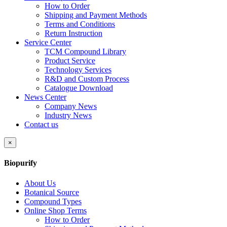
How to Order
Shipping and Payment Methods
Terms and Conditions
Return Instruction
Service Center
TCM Compound Library
Product Service
Technology Services
R&D and Custom Process
Catalogue Download
News Center
Company News
Industry News
Contact us
×
Biopurify
About Us
Botanical Source
Compound Types
Online Shop Terms
How to Order