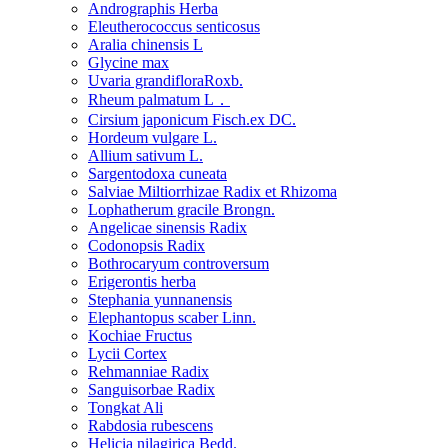
Andrographis Herba
Eleutherococcus senticosus
Aralia chinensis L
Glycine max
Uvaria grandifloraRoxb.
Rheum palmatum L．
Cirsium japonicum Fisch.ex DC.
Hordeum vulgare L.
Allium sativum L.
Sargentodoxa cuneata
Salviae Miltiorrhizae Radix et Rhizoma
Lophatherum gracile Brongn.
Angelicae sinensis Radix
Codonopsis Radix
Bothrocaryum controversum
Erigerontis herba
Stephania yunnanensis
Elephantopus scaber Linn.
Kochiae Fructus
Lycii Cortex
Rehmanniae Radix
Sanguisorbae Radix
Tongkat Ali
Rabdosia rubescens
Helicia nilagirica Bedd.