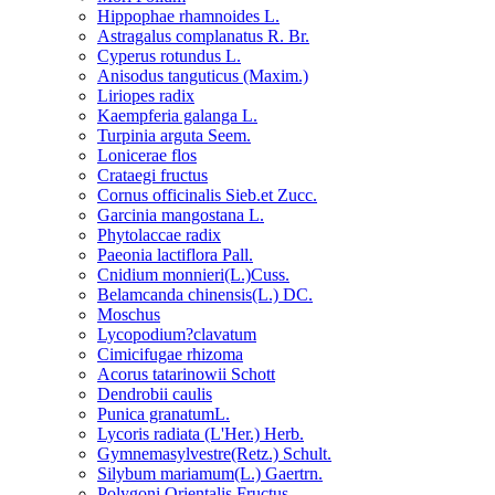
Hippophae rhamnoides L.
Astragalus complanatus R. Br.
Cyperus rotundus L.
Anisodus tanguticus (Maxim.)
Liriopes radix
Kaempferia galanga L.
Turpinia arguta Seem.
Lonicerae flos
Crataegi fructus
Cornus officinalis Sieb.et Zucc.
Garcinia mangostana L.
Phytolaccae radix
Paeonia lactiflora Pall.
Cnidium monnieri(L.)Cuss.
Belamcanda chinensis(L.) DC.
Moschus
Lycopodium?clavatum
Cimicifugae rhizoma
Acorus tatarinowii Schott
Dendrobii caulis
Punica granatumL.
Lycoris radiata (L'Her.) Herb.
Gymnemasylvestre(Retz.) Schult.
Silybum mariamum(L.) Gaertrn.
Polygoni Orientalis Fructus