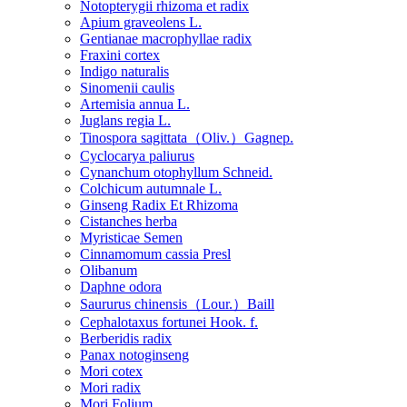
Notopterygii rhizoma et radix
Apium graveolens L.
Gentianae macrophyllae radix
Fraxini cortex
Indigo naturalis
Sinomenii caulis
Artemisia annua L.
Juglans regia L.
Tinospora sagittata（Oliv.）Gagnep.
Cyclocarya paliurus
Cynanchum otophyllum Schneid.
Colchicum autumnale L.
Ginseng Radix Et Rhizoma
Cistanches herba
Myristicae Semen
Cinnamomum cassia Presl
Olibanum
Daphne odora
Saururus chinensis（Lour.）Baill
Cephalotaxus fortunei Hook. f.
Berberidis radix
Panax notoginseng
Mori cotex
Mori radix
Mori Folium