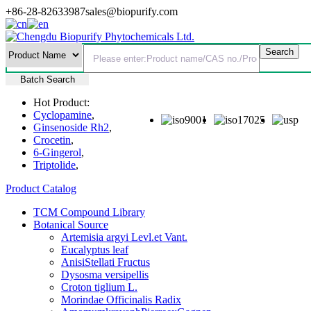
+86-28-82633987
sales@biopurify.com
Batch Search
Hot Product:
Cyclopamine
,
Ginsenoside Rh2
,
Crocetin
,
6-Gingerol
,
Triptolide
,
Product Catalog
TCM Compound Library
Botanical Source
Artemisia argyi Levl.et Vant.
Eucalyptus leaf
AnisiStellati Fructus
Dysosma versipellis
Croton tiglium L.
Morindae Officinalis Radix