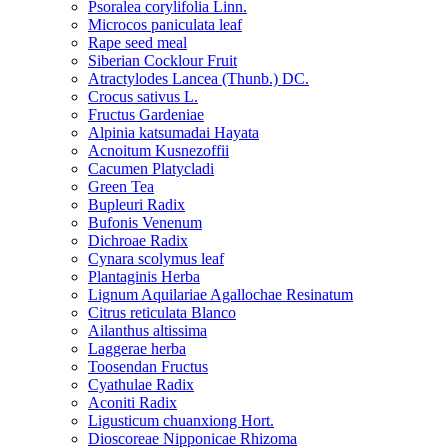
Psoralea corylifolia Linn.
Microcos paniculata leaf
Rape seed meal
Siberian Cocklour Fruit
Atractylodes Lancea (Thunb.) DC.
Crocus sativus L.
Fructus Gardeniae
Alpinia katsumadai Hayata
Acnoitum Kusnezoffii
Cacumen Platycladi
Green Tea
Bupleuri Radix
Bufonis Venenum
Dichroae Radix
Cynara scolymus leaf
Plantaginis Herba
Lignum Aquilariae Agallochae Resinatum
Citrus reticulata Blanco
Ailanthus altissima
Laggerae herba
Toosendan Fructus
Cyathulae Radix
Aconiti Radix
Ligusticum chuanxiong Hort.
Dioscoreae Nipponicae Rhizoma