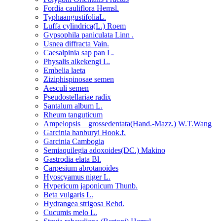
Fordia cauliflora Hemsl.
TyphaangustifoliaL.
Luffa cylindrica(L.) Roem
Gypsophila paniculata Linn .
Usnea diffracta Vain.
Caesalpinia sap pan L.
Physalis alkekengi L.
Embelia laeta
Ziziphispinosae semen
Aesculi semen
Pseudostellariae radix
Santalum album L.
Rheum tanguticum
Ampelopsis grossedentata(Hand.-Mazz.) W.T.Wang
Garcinia hanburyi Hook.f.
Garcinia Cambogia
Semiaquilegia adoxoides(DC.) Makino
Gastrodia elata Bl.
Carpesium abrotanoides
Hyoscyamus niger L.
Hypericum japonicum Thunb.
Beta vulgaris L.
Hydrangea strigosa Rehd.
Cucumis melo L.