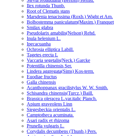
Stevia rebaudiana (Bertoni) Hemsl.
Ilex rotunda Thunb.
Root of Clematis stans
Marsdenia tenacissima (Roxb.) Wight et Arn.
Bolbostemma paniculatum(Maxim.) Franquet
Smilax glabra
Pseudolarix amabilis(Nelson) Rehd.
Inula helenium L.
Ipecacuanha
Ochrosia elliptica Labill.
Tagetes erecta L
Vaccaria segetalis(Neck.) Garcke
Potentilla chinensis Ser.
Lindera aggregata(Sims) Kos-term.
Euodiae fructus
Galla chinensis
Acanthoppanax gracilistylus W. W. Smith.
Schisandra chinensis(Turcz.) Baill.
Brassica oleracea L.var.italic Planch.
Apium graveolens Linn
Siegesbeckia orientalis L.
Camptotheca acuminata.
Asari radix et rhizoma
Prunella vulgaris L.
Corydalis decumbens (Thunb.) Pers.