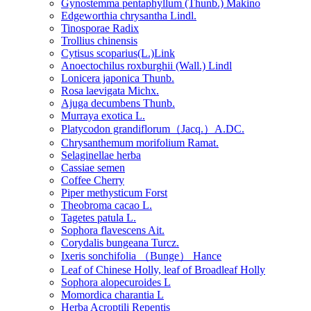
Gynostemma pentaphyllum (Thunb.) Makino
Edgeworthia chrysantha Lindl.
Tinosporae Radix
Trollius chinensis
Cytisus scoparius(L.)Link
Anoectochilus roxburghii (Wall.) Lindl
Lonicera japonica Thunb.
Rosa laevigata Michx.
Ajuga decumbens Thunb.
Murraya exotica L.
Platycodon grandiflorum（Jacq.）A.DC.
Chrysanthemum morifolium Ramat.
Selaginellae herba
Cassiae semen
Coffee Cherry
Piper methysticum Forst
Theobroma cacao L.
Tagetes patula L.
Sophora flavescens Ait.
Corydalis bungeana Turcz.
Ixeris sonchifolia （Bunge） Hance
Leaf of Chinese Holly, leaf of Broadleaf Holly
Sophora alopecuroides L
Momordica charantia L
Herba Acroptili Repentis