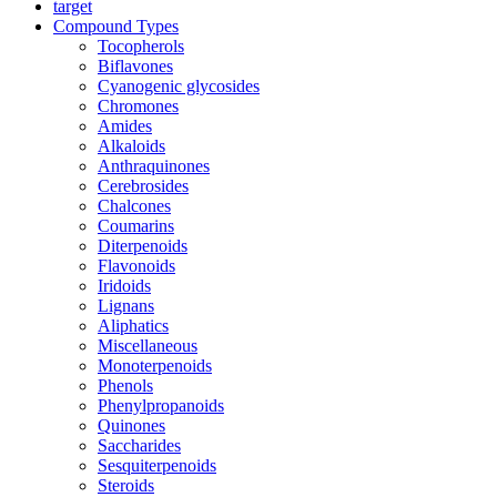
target
Compound Types
Tocopherols
Biflavones
Cyanogenic glycosides
Chromones
Amides
Alkaloids
Anthraquinones
Cerebrosides
Chalcones
Coumarins
Diterpenoids
Flavonoids
Iridoids
Lignans
Aliphatics
Miscellaneous
Monoterpenoids
Phenols
Phenylpropanoids
Quinones
Saccharides
Sesquiterpenoids
Steroids