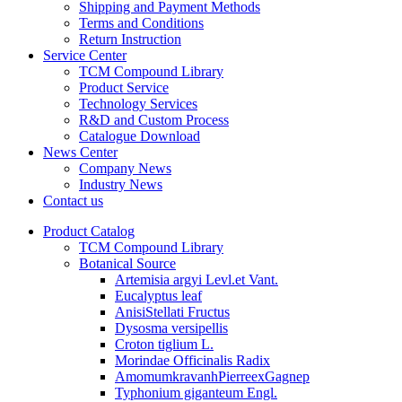
Shipping and Payment Methods
Terms and Conditions
Return Instruction
Service Center
TCM Compound Library
Product Service
Technology Services
R&D and Custom Process
Catalogue Download
News Center
Company News
Industry News
Contact us
Product Catalog
TCM Compound Library
Botanical Source
Artemisia argyi Levl.et Vant.
Eucalyptus leaf
AnisiStellati Fructus
Dysosma versipellis
Croton tiglium L.
Morindae Officinalis Radix
AmomumkravanhPierreexGagnep
Typhonium giganteum Engl.