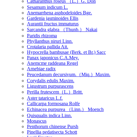
Catharanthus roseus （L.）G. Don
Sesamum indicum L.
Anemarrhena asphodeloides Bge.
Gardenia jasminoides Ellis
Aurantii fructus immaturus
Sarcandra glabra （Thunb.） Nakai
Paridis rhizoma
Phyllanthus niruri Linn.
Crotalaria pallida Ait.
Hypocrella bambusae (Berk. et Br.) Sacc
Panax japonicus C.A.Mey.
Anemcme raddeana Regel
Arnebiae radix
Peucedanum decursivum.（Miq.）Maxim.
Corydalis edulis Maxim.
Ligustrum purpurascens
Perilla frutescem（L.）Britt.
Aster tataricus L.f.
Callicarpa formosana Rolfe
Echinacea purpurea （Linn.） Moench
Quisqualis indica Linn.
Monascus
Penthorum chinense Pursh
Pinellia pedatisecta Schott