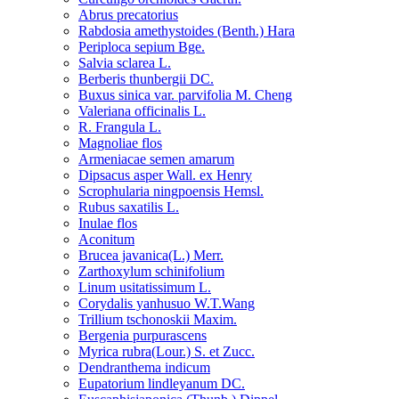
Abrus precatorius
Rabdosia amethystoides (Benth.) Hara
Periploca sepium Bge.
Salvia sclarea L.
Berberis thunbergii DC.
Buxus sinica var. parvifolia M. Cheng
Valeriana officinalis L.
R. Frangula L.
Magnoliae flos
Armeniacae semen amarum
Dipsacus asper Wall. ex Henry
Scrophularia ningpoensis Hemsl.
Rubus saxatilis L.
Inulae flos
Aconitum
Brucea javanica(L.) Merr.
Zarthoxylum schinifolium
Linum usitatissimum L.
Corydalis yanhusuo W.T.Wang
Trillium tschonoskii Maxim.
Bergenia purpurascens
Myrica rubra(Lour.) S. et Zucc.
Dendranthema indicum
Eupatorium lindleyanum DC.