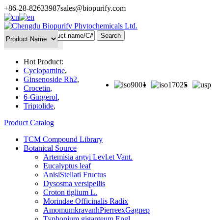
+86-28-82633987
sales@biopurify.com
Batch Search
Hot Product:
Cyclopamine
,
Ginsenoside Rh2
,
Crocetin
,
6-Gingerol
,
Triptolide
,
Product Catalog
TCM Compound Library
Botanical Source
Artemisia argyi Levl.et Vant.
Eucalyptus leaf
AnisiStellati Fructus
Dysosma versipellis
Croton tiglium L.
Morindae Officinalis Radix
AmomumkravanhPierreexGagnep
Typhonium giganteum Engl.