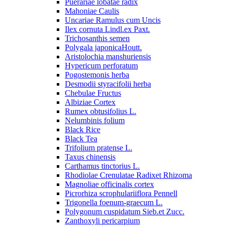
Puerariae lobatae radix
Mahoniae Caulis
Uncariae Ramulus cum Uncis
Ilex cornuta Lindl.ex Paxt.
Trichosanthis semen
Polygala japonicaHoutt.
Aristolochia manshuriensis
Hypericum perforatum
Pogostemonis herba
Desmodii styracifolii herba
Chebulae Fructus
Albiziae Cortex
Rumex obtusifolius L.
Nelumbinis folium
Black Rice
Black Tea
Trifolium pratense L.
Taxus chinensis
Carthamus tinctorius L.
Rhodiolae Crenulatae Radixet Rhizoma
Magnoliae officinalis cortex
Picrorhiza scrophulariiflora Pennell
Trigonella foenum-graecum L.
Polygonum cuspidatum Sieb.et Zucc.
Zanthoxyli pericarpium