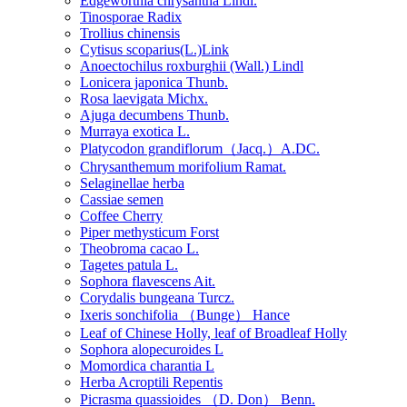
Edgeworthia chrysantha Lindl.
Tinosporae Radix
Trollius chinensis
Cytisus scoparius(L.)Link
Anoectochilus roxburghii (Wall.) Lindl
Lonicera japonica Thunb.
Rosa laevigata Michx.
Ajuga decumbens Thunb.
Murraya exotica L.
Platycodon grandiflorum（Jacq.）A.DC.
Chrysanthemum morifolium Ramat.
Selaginellae herba
Cassiae semen
Coffee Cherry
Piper methysticum Forst
Theobroma cacao L.
Tagetes patula L.
Sophora flavescens Ait.
Corydalis bungeana Turcz.
Ixeris sonchifolia （Bunge） Hance
Leaf of Chinese Holly, leaf of Broadleaf Holly
Sophora alopecuroides L
Momordica charantia L
Herba Acroptili Repentis
Picrasma quassioides （D. Don） Benn.