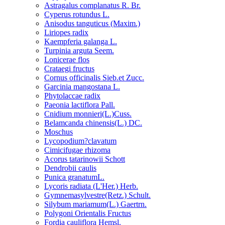
Astragalus complanatus R. Br.
Cyperus rotundus L.
Anisodus tanguticus (Maxim.)
Liriopes radix
Kaempferia galanga L.
Turpinia arguta Seem.
Lonicerae flos
Crataegi fructus
Cornus officinalis Sieb.et Zucc.
Garcinia mangostana L.
Phytolaccae radix
Paeonia lactiflora Pall.
Cnidium monnieri(L.)Cuss.
Belamcanda chinensis(L.) DC.
Moschus
Lycopodium?clavatum
Cimicifugae rhizoma
Acorus tatarinowii Schott
Dendrobii caulis
Punica granatumL.
Lycoris radiata (L'Her.) Herb.
Gymnemasylvestre(Retz.) Schult.
Silybum mariamum(L.) Gaertrn.
Polygoni Orientalis Fructus
Fordia cauliflora Hemsl.