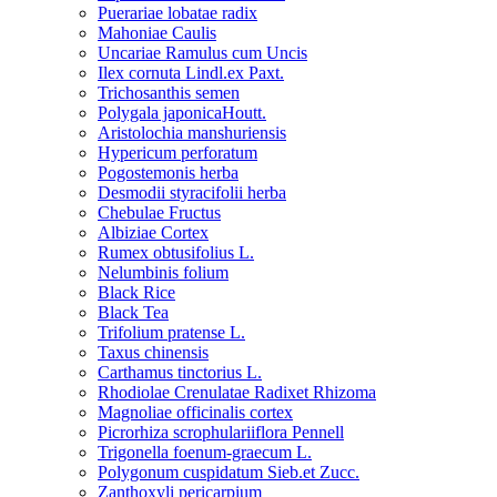
Puerariae lobatae radix
Mahoniae Caulis
Uncariae Ramulus cum Uncis
Ilex cornuta Lindl.ex Paxt.
Trichosanthis semen
Polygala japonicaHoutt.
Aristolochia manshuriensis
Hypericum perforatum
Pogostemonis herba
Desmodii styracifolii herba
Chebulae Fructus
Albiziae Cortex
Rumex obtusifolius L.
Nelumbinis folium
Black Rice
Black Tea
Trifolium pratense L.
Taxus chinensis
Carthamus tinctorius L.
Rhodiolae Crenulatae Radixet Rhizoma
Magnoliae officinalis cortex
Picrorhiza scrophulariiflora Pennell
Trigonella foenum-graecum L.
Polygonum cuspidatum Sieb.et Zucc.
Zanthoxyli pericarpium