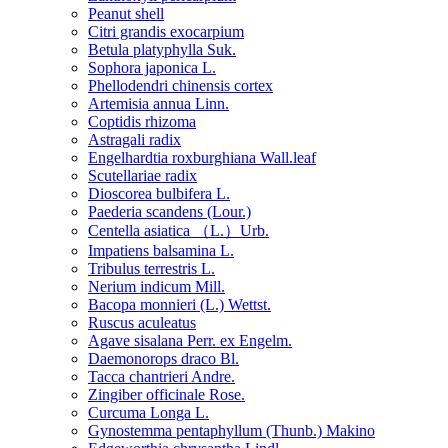
Peanut shell
Citri grandis exocarpium
Betula platyphylla Suk.
Sophora japonica L.
Phellodendri chinensis cortex
Artemisia annua Linn.
Coptidis rhizoma
Astragali radix
Engelhardtia roxburghiana Wall.leaf
Scutellariae radix
Dioscorea bulbifera L.
Paederia scandens (Lour.)
Centella asiatica （L.）Urb.
Impatiens balsamina L.
Tribulus terrestris L.
Nerium indicum Mill.
Bacopa monnieri (L.) Wettst.
Ruscus aculeatus
Agave sisalana Perr. ex Engelm.
Daemonorops draco Bl.
Tacca chantrieri Andre.
Zingiber officinale Rose.
Curcuma Longa L.
Gynostemma pentaphyllum (Thunb.) Makino