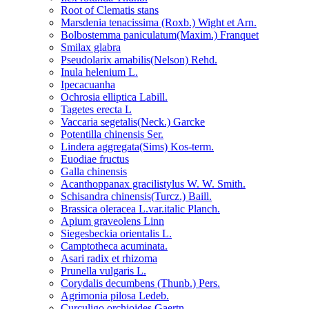
Root of Clematis stans
Marsdenia tenacissima (Roxb.) Wight et Arn.
Bolbostemma paniculatum(Maxim.) Franquet
Smilax glabra
Pseudolarix amabilis(Nelson) Rehd.
Inula helenium L.
Ipecacuanha
Ochrosia elliptica Labill.
Tagetes erecta L
Vaccaria segetalis(Neck.) Garcke
Potentilla chinensis Ser.
Lindera aggregata(Sims) Kos-term.
Euodiae fructus
Galla chinensis
Acanthoppanax gracilistylus W. W. Smith.
Schisandra chinensis(Turcz.) Baill.
Brassica oleracea L.var.italic Planch.
Apium graveolens Linn
Siegesbeckia orientalis L.
Camptotheca acuminata.
Asari radix et rhizoma
Prunella vulgaris L.
Corydalis decumbens (Thunb.) Pers.
Agrimonia pilosa Ledeb.
Curculigo orchioides Gaertn.