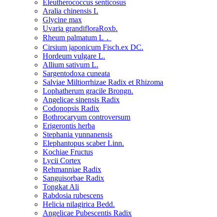
Eleutherococcus senticosus
Aralia chinensis L
Glycine max
Uvaria grandifloraRoxb.
Rheum palmatum L．
Cirsium japonicum Fisch.ex DC.
Hordeum vulgare L.
Allium sativum L.
Sargentodoxa cuneata
Salviae Miltiorrhizae Radix et Rhizoma
Lophatherum gracile Brongn.
Angelicae sinensis Radix
Codonopsis Radix
Bothrocaryum controversum
Erigerontis herba
Stephania yunnanensis
Elephantopus scaber Linn.
Kochiae Fructus
Lycii Cortex
Rehmanniae Radix
Sanguisorbae Radix
Tongkat Ali
Rabdosia rubescens
Helicia nilagirica Bedd.
Angelicae Pubescentis Radix