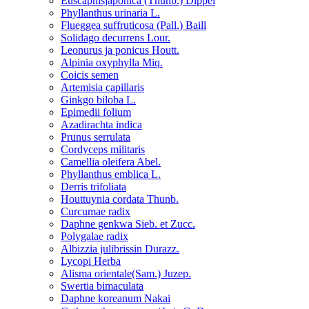
Euscaphisjaponica (Thunb.) Dippel
Phyllanthus urinaria L.
Flueggea suffruticosa (Pall.) Baill
Solidago decurrens Lour.
Leonurus ja ponicus Houtt.
Alpinia oxyphylla Miq.
Coicis semen
Artemisia capillaris
Ginkgo biloba L.
Epimedii folium
Azadirachta indica
Prunus serrulata
Cordyceps militaris
Camellia oleifera Abel.
Phyllanthus emblica L.
Derris trifoliata
Houttuynia cordata Thunb.
Curcumae radix
Daphne genkwa Sieb. et Zucc.
Polygalae radix
Albizzia julibrissin Durazz.
Lycopi Herba
Alisma orientale(Sam.) Juzep.
Swertia bimaculata
Daphne koreanum Nakai