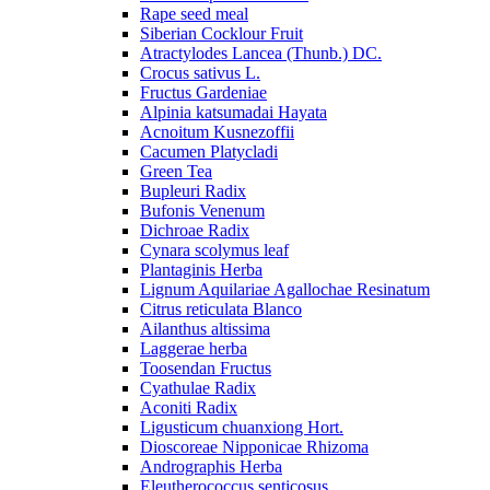
Rape seed meal
Siberian Cocklour Fruit
Atractylodes Lancea (Thunb.) DC.
Crocus sativus L.
Fructus Gardeniae
Alpinia katsumadai Hayata
Acnoitum Kusnezoffii
Cacumen Platycladi
Green Tea
Bupleuri Radix
Bufonis Venenum
Dichroae Radix
Cynara scolymus leaf
Plantaginis Herba
Lignum Aquilariae Agallochae Resinatum
Citrus reticulata Blanco
Ailanthus altissima
Laggerae herba
Toosendan Fructus
Cyathulae Radix
Aconiti Radix
Ligusticum chuanxiong Hort.
Dioscoreae Nipponicae Rhizoma
Andrographis Herba
Eleutherococcus senticosus