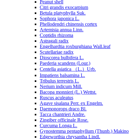
Peanut shell
Citri grandis exocarpium
Betula platyphylla Suk.
Sophora japonica L.
Phellodendri chinensis cortex
Artemisia annua Linn.
Coptidis rhizoma
Astragali radix
Engelhardtia roxburghiana Wall.leaf
Scutellariae radix
Dioscorea bulbifera L.
Paederia scandens (Lour.)
Centella asiatica （L.）Urb.
Impatiens balsamina L.
Tribulus terrestris L.
Nerium indicum Mill.
Bacopa monnieri (L.) Wettst.
Ruscus aculeatus
Agave sisalana Perr. ex Engelm.
Daemonorops draco Bl.
Tacca chantrieri Andre.
Zingiber officinale Rose.
Curcuma Longa L.
Gynostemma pentaphyllum (Thunb.) Makino
Edgeworthia chrysantha Lindl.