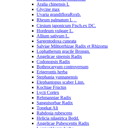
Aralia chinensis L
Glycine max
Uvaria grandifloraRoxb.
Rheum palmatum L．
Cirsium japonicum Fisch.ex DC.
Hordeum vulgare L.
Allium sativum L.
Sargentodoxa cuneata
Salviae Miltiorrhizae Radix et Rhizoma
Lophatherum gracile Brongn.
Angelicae sinensis Radix
Codonopsis Radix
Bothrocaryum controversum
Erigerontis herba
Stephania yunnanensis
Elephantopus scaber Linn.
Kochiae Fructus
Lycii Cortex
Rehmanniae Radix
Sanguisorbae Radix
Tongkat Ali
Rabdosia rubescens
Helicia nilagirica Bedd.
Angelicae Pubescentis Radix