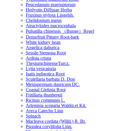
Peucedanum praeruptorum
Hedyotis Diffusae Herba
Fraxinus stylosa Lingelsh.
Chelidonium majus
Atractylodes macrocephala
Pulsatilla chinensis （Bunge）Regel
Densefruit Pittany Root-bark
White kidney bean
Angelica dahurica
Sessile Stemona Root
Ardisia crispa
ThesiumchinenseTurcz.
Lytta vesicatoria
Isatis indigotica Root
Scutellaria barbata D. Don
Menispermum dauricum DC.
Coastal Glehnia Root
Fritillaria thunbergii
Ricinus communis L.
Artemisia scoparia Waldst.et Kit.
Areca Catechu Linn
Spinach
Macleaya cordata (Willd.) R. Br.
Psoralea corylifolia Linn.