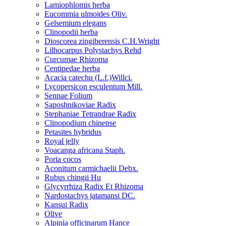
Lamiophlomis herba
Eucommia ulmoides Oliv.
Gelsemium elegans
Clinopodii herba
Dioscorea zingiberensis C.H.Wright
Lilhocarpus Polystachys Rehd
Curcumae Rhizoma
Centipedae herba
Acacia catechu (L.f.)Willci.
Lycopersicon esculentum Mill.
Sennae Folium
Saposhnikoviae Radix
Stephaniae Tetrandrae Radix
Clinopodium chinense
Petasites hybridus
Royal jelly
Voacanga africana Staph.
Poria cocos
Aconitum carmichaelii Debx.
Rubus chingii Hu
Glycyrrhiza Radix Et Rhizoma
Nardostachys jatamansi DC.
Kansui Radix
Olive
Alpinia officinarum Hance