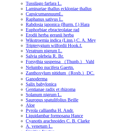
Tussilago farfara L.
Laminariae thallus eckloniae thallus
CapsicumannuumL.
Raphanus sativus L.
Rabdosia japonica (Burm. f.) Hara
Euphorbiae ebracteolatae rad
Erodii herba geranii herba
Wikstroemia indica (Linn.) C. A. Mey
Tripterygium wilfordii Hook.f.
Veratrum nigrum L.
Salvia plebeia R. Br.
Forsythia suspensa （Thunb.） Vahl
Nelumbo nucifera Gaertn.
Zanthoxylum nitidum（Roxb.）DC.
Ganoderma
Salix babylonica
Gentianae radix et rhizoma
Solanum nigrum L.
Sauropus spatulifolius Beille
Aloe
Pyrola calliantha H. Andr.
Liquidambar formosana Hance
Cyanotis arachnoides C. B. Clarke
A. venetum L.