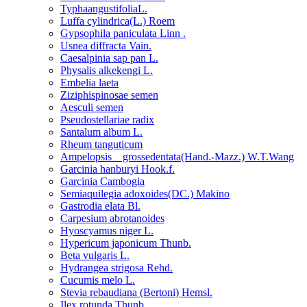
TyphaangustifoliaL.
Luffa cylindrica(L.) Roem
Gypsophila paniculata Linn .
Usnea diffracta Vain.
Caesalpinia sap pan L.
Physalis alkekengi L.
Embelia laeta
Ziziphispinosae semen
Aesculi semen
Pseudostellariae radix
Santalum album L.
Rheum tanguticum
Ampelopsis grossedentata(Hand.-Mazz.) W.T.Wang
Garcinia hanburyi Hook.f.
Garcinia Cambogia
Semiaquilegia adoxoides(DC.) Makino
Gastrodia elata Bl.
Carpesium abrotanoides
Hyoscyamus niger L.
Hypericum japonicum Thunb.
Beta vulgaris L.
Hydrangea strigosa Rehd.
Cucumis melo L.
Stevia rebaudiana (Bertoni) Hemsl.
Ilex rotunda Thunb.