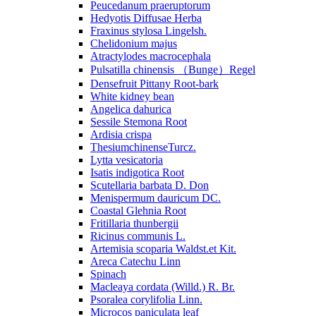
Peucedanum praeruptorum
Hedyotis Diffusae Herba
Fraxinus stylosa Lingelsh.
Chelidonium majus
Atractylodes macrocephala
Pulsatilla chinensis （Bunge）Regel
Densefruit Pittany Root-bark
White kidney bean
Angelica dahurica
Sessile Stemona Root
Ardisia crispa
ThesiumchinenseTurcz.
Lytta vesicatoria
Isatis indigotica Root
Scutellaria barbata D. Don
Menispermum dauricum DC.
Coastal Glehnia Root
Fritillaria thunbergii
Ricinus communis L.
Artemisia scoparia Waldst.et Kit.
Areca Catechu Linn
Spinach
Macleaya cordata (Willd.) R. Br.
Psoralea corylifolia Linn.
Microcos paniculata leaf