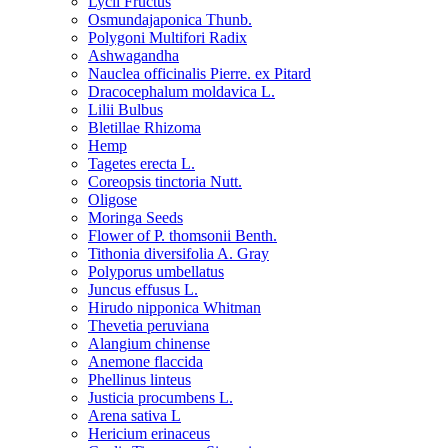
Lycii Fructus
Osmundajaponica Thunb.
Polygoni Multifori Radix
Ashwagandha
Nauclea officinalis Pierre. ex Pitard
Dracocephalum moldavica L.
Lilii Bulbus
Bletillae Rhizoma
Hemp
Tagetes erecta L.
Coreopsis tinctoria Nutt.
Oligose
Moringa Seeds
Flower of P. thomsonii Benth.
Tithonia diversifolia A. Gray
Polyporus umbellatus
Juncus effusus L.
Hirudo nipponica Whitman
Thevetia peruviana
Alangium chinense
Anemone flaccida
Phellinus linteus
Justicia procumbens L.
Arena sativa L
Hericium erinaceus