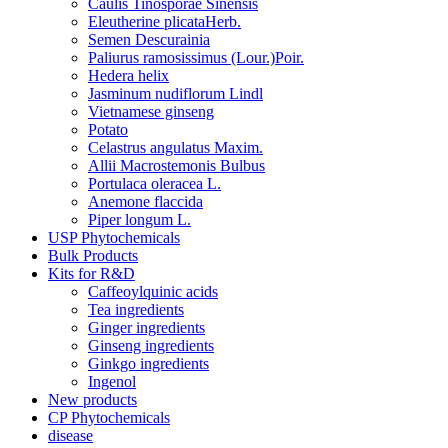
Caulis Tinosporae Sinensis
Eleutherine plicataHerb.
Semen Descurainia
Paliurus ramosissimus (Lour.)Poir.
Hedera helix
Jasminum nudiflorum Lindl
Vietnamese ginseng
Potato
Celastrus angulatus Maxim.
Allii Macrostemonis Bulbus
Portulaca oleracea L.
Anemone flaccida
Piper longum L.
USP Phytochemicals
Bulk Products
Kits for R&D
Caffeoylquinic acids
Tea ingredients
Ginger ingredients
Ginseng ingredients
Ginkgo ingredients
Ingenol
New products
CP Phytochemicals
disease