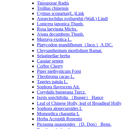
Tinosporae Radix
Trollius chinensis
Cytisus scoparius(L.)Link
Anoectochilus roxburghii (Wall.) Lindl
Lonicera japonica Thunb.
Rosa laevigata Michx.
Ajuga decumbens Thunb.
Murraya exotica L.
Platycodon grandiflorum（Jacq.）A.DC.
Chrysanthemum morifolium Ramat.
Selaginellae herba
Cassiae semen
Coffee Cherry
Piper methysticum Forst
Theobroma cacao L.
Tagetes patula L.
Sophora flavescens Ait.
Corydalis bungeana Turcz.
Ixeris sonchifolia （Bunge） Hance
Leaf of Chinese Holly, leaf of Broadleaf Holly
Sophora alopecuroides L
Momordica charantia L
Herba Acroptili Repentis
Picrasma quassioides （D. Don） Benn.