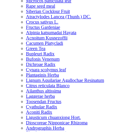
Microcos paniculata leaf
Rape seed meal
Siberian Cocklour Fruit
Atractylodes Lancea (Thunb.) DC.
Crocus sativus L.
Fructus Gardeniae
Alpinia katsumadai Hayata
Acnoitum Kusnezoffii
Cacumen Platycladi
Green Tea
Bupleuri Radix
Bufonis Venenum
Dichroae Radix
Cynara scolymus leaf
Plantaginis Herba
Lignum Aquilariae Agallochae Resinatum
Citrus reticulata Blanco
Ailanthus altissima
Laggerae herba
Toosendan Fructus
Cyathulae Radix
Aconiti Radix
Ligusticum chuanxiong Hort.
Dioscoreae Nipponicae Rhizoma
Andrographis Herba