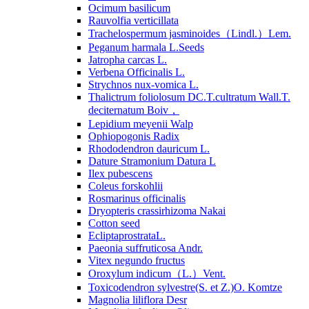
Ocimum basilicum
Rauvolfia verticillata
Trachelospermum jasminoides（Lindl.）Lem.
Peganum harmala L.Seeds
Jatropha carcas L.
Verbena Officinalis L.
Strychnos nux-vomica L.
Thalictrum foliolosum DC.T.cultratum Wall.T.
deciternatum Boiv，
Lepidium meyenii Walp
Ophiopogonis Radix
Rhododendron dauricum L.
Dature Stramonium Datura L
Ilex pubescens
Coleus forskohlii
Rosmarinus officinalis
Dryopteris crassirhizoma Nakai
Cotton seed
EcliptaprostrataL.
Paeonia suffruticosa Andr.
Vitex negundo fructus
Oroxylum indicum（L.）Vent.
Toxicodendron sylvestre(S. et Z.)O. Komtze
Magnolia liliflora Desr