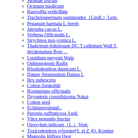
Siraitiae fructus
Ocimum basilicum
Rauvolfia verticillata
Trachelospermum jasminoides（Lindl.）Lem.
Peganum harmala L.Seeds
Jatropha carcas L.
Verbena Officinalis L.
Strychnos nux-vomica L.
Thalictrum foliolosum DC.T.cultratum Wall.T.
deciternatum Boiv，
Lepidium meyenii Walp
Ophiopogonis Radix
Rhododendron dauricum L.
Dature Stramonium Datura L
Ilex pubescens
Coleus forskohlii
Rosmarinus officinalis
Dryopteris crassirhizoma Nakai
Cotton seed
EcliptaprostrataL.
Paeonia suffruticosa Andr.
Vitex negundo fructus
Oroxylum indicum（L.）Vent.
Toxicodendron sylvestre(S. et Z.)O. Komtze
Magnolia liliflora Desr