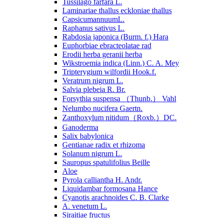
Tussilago farfara L.
Laminariae thallus eckloniae thallus
CapsicumannuumL.
Raphanus sativus L.
Rabdosia japonica (Burm. f.) Hara
Euphorbiae ebracteolatae rad
Erodii herba geranii herba
Wikstroemia indica (Linn.) C. A. Mey
Tripterygium wilfordii Hook.f.
Veratrum nigrum L.
Salvia plebeia R. Br.
Forsythia suspensa （Thunb.） Vahl
Nelumbo nucifera Gaertn.
Zanthoxylum nitidum（Roxb.）DC.
Ganoderma
Salix babylonica
Gentianae radix et rhizoma
Solanum nigrum L.
Sauropus spatulifolius Beille
Aloe
Pyrola calliantha H. Andr.
Liquidambar formosana Hance
Cyanotis arachnoides C. B. Clarke
A. venetum L.
Siraitiae fructus