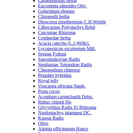
Lamiophlomis herba
Eucommia ulmoides Oliv.
Gelsemium elegans
Clinopodii herba
Dioscorea zingiberensis C.H.Wright
Lilhocarpus Polystachys Rehd
Curcumae Rhizoma
Centipedae herba
Acacia catechu (L.f.)Willci.
Lycopersicon esculentum Mill.
Sennae Folium
Saposhnikoviae Radix
Stephaniae Tetrandrae Radix
Clinopodium chinense
Petasites hybridus
Royal jelly
Voacanga africana Staph.
Poria cocos
Aconitum carmichaelii Debx.
Rubus chingii Hu
Glycyrrhiza Radix Et Rhizoma
Nardostachys jatamansi DC.
Kansui Radix
Olive
Alpinia officinarum Hance