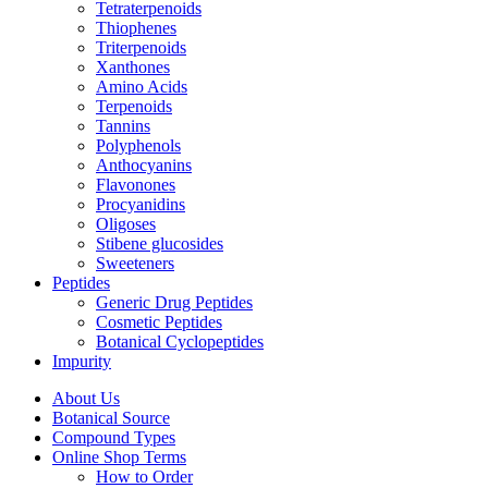
Tetraterpenoids
Thiophenes
Triterpenoids
Xanthones
Amino Acids
Terpenoids
Tannins
Polyphenols
Anthocyanins
Flavonones
Procyanidins
Oligoses
Stibene glucosides
Sweeteners
Peptides
Generic Drug Peptides
Cosmetic Peptides
Botanical Cyclopeptides
Impurity
About Us
Botanical Source
Compound Types
Online Shop Terms
How to Order