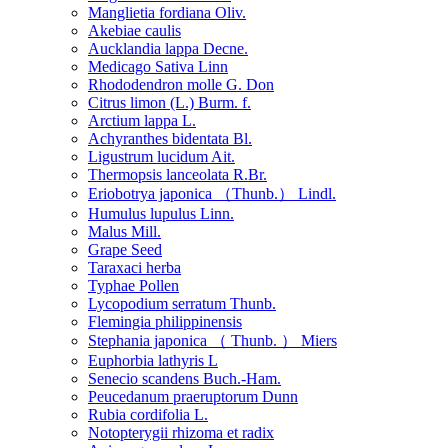
Manglietia fordiana Oliv.
Akebiae caulis
Aucklandia lappa Decne.
Medicago Sativa Linn
Rhododendron molle G. Don
Citrus limon (L.) Burm. f.
Arctium lappa L.
Achyranthes bidentata Bl.
Ligustrum lucidum Ait.
Thermopsis lanceolata R.Br.
Eriobotrya japonica （Thunb.） Lindl.
Humulus lupulus Linn.
Malus Mill.
Grape Seed
Taraxaci herba
Typhae Pollen
Lycopodium serratum Thunb.
Flemingia philippinensis
Stephania japonica （ Thunb. ） Miers
Euphorbia lathyris L
Senecio scandens Buch.-Ham.
Peucedanum praeruptorum Dunn
Rubia cordifolia L.
Notopterygii rhizoma et radix