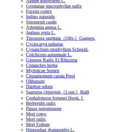
Apium graveolens L.
Gentianae macrophyllae radix
Fraxini cortex
Indigo naturalis
Sinomenii caulis
Artemisia annua L.
Juglans regia L.
Tinospora sagittata（Oliv.）Gagnep.
Cyclocarya paliurus
Cynanchum otophyllum Schneid.
Colchicum autumnale L.
Ginseng Radix Et Rhizoma
Cistanches herba
Myristicae Semen
Cinnamomum cassia Presl
Olibanum
Daphne odora
Saururus chinensis（Lour.）Baill
Cephalotaxus fortunei Hook. f.
Berberidis radix
Panax notoginseng
Mori cotex
Mori radix
Mori Folium
Hippophae rhamnoides L.