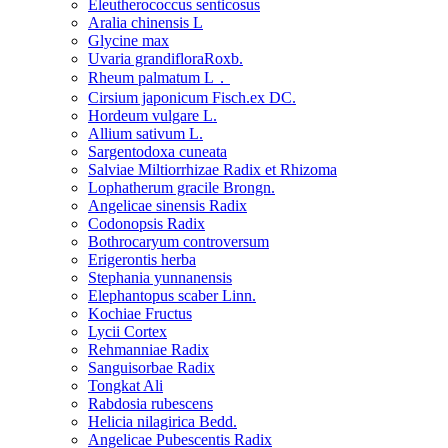
Eleutherococcus senticosus
Aralia chinensis L
Glycine max
Uvaria grandifloraRoxb.
Rheum palmatum L．
Cirsium japonicum Fisch.ex DC.
Hordeum vulgare L.
Allium sativum L.
Sargentodoxa cuneata
Salviae Miltiorrhizae Radix et Rhizoma
Lophatherum gracile Brongn.
Angelicae sinensis Radix
Codonopsis Radix
Bothrocaryum controversum
Erigerontis herba
Stephania yunnanensis
Elephantopus scaber Linn.
Kochiae Fructus
Lycii Cortex
Rehmanniae Radix
Sanguisorbae Radix
Tongkat Ali
Rabdosia rubescens
Helicia nilagirica Bedd.
Angelicae Pubescentis Radix