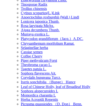
Edgeworthia chrysantha Lindl.
Tinosporae Radix
Trollius chinensis
Cytisus scoparius(L.)Link
Anoectochilus roxburghii (Wall.) Lindl
Lonicera japonica Thunb.
Rosa laevigata Michx.
Ajuga decumbens Thunb.
Murraya exotica L.
Platycodon grandiflorum（Jacq.）A.DC.
Chrysanthemum morifolium Ramat.
Selaginellae herba
Cassiae semen
Coffee Cherry
Piper methysticum Forst
Theobroma cacao L.
Tagetes patula L.
Sophora flavescens Ait.
Corydalis bungeana Turcz.
Ixeris sonchifolia （Bunge） Hance
Leaf of Chinese Holly, leaf of Broadleaf Holly
Sophora alopecuroides L
Momordica charantia L
Herba Acroptili Repentis
Picrasma quassioides （D. Don） Benn.