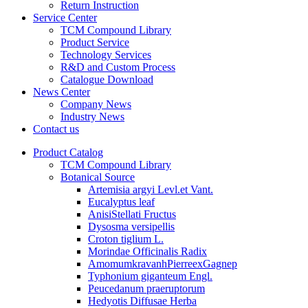
Return Instruction
Service Center
TCM Compound Library
Product Service
Technology Services
R&D and Custom Process
Catalogue Download
News Center
Company News
Industry News
Contact us
Product Catalog
TCM Compound Library
Botanical Source
Artemisia argyi Levl.et Vant.
Eucalyptus leaf
AnisiStellati Fructus
Dysosma versipellis
Croton tiglium L.
Morindae Officinalis Radix
AmomumkravanhPierreexGagnep
Typhonium giganteum Engl.
Peucedanum praeruptorum
Hedyotis Diffusae Herba