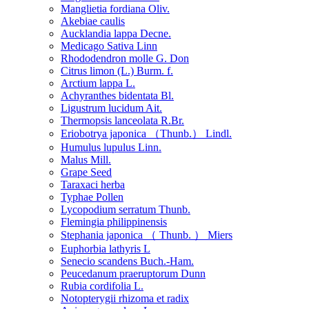
Manglietia fordiana Oliv.
Akebiae caulis
Aucklandia lappa Decne.
Medicago Sativa Linn
Rhododendron molle G. Don
Citrus limon (L.) Burm. f.
Arctium lappa L.
Achyranthes bidentata Bl.
Ligustrum lucidum Ait.
Thermopsis lanceolata R.Br.
Eriobotrya japonica （Thunb.） Lindl.
Humulus lupulus Linn.
Malus Mill.
Grape Seed
Taraxaci herba
Typhae Pollen
Lycopodium serratum Thunb.
Flemingia philippinensis
Stephania japonica （ Thunb. ） Miers
Euphorbia lathyris L
Senecio scandens Buch.-Ham.
Peucedanum praeruptorum Dunn
Rubia cordifolia L.
Notopterygii rhizoma et radix