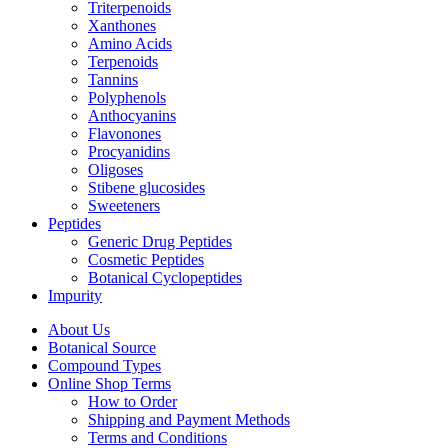
Triterpenoids
Xanthones
Amino Acids
Terpenoids
Tannins
Polyphenols
Anthocyanins
Flavonones
Procyanidins
Oligoses
Stibene glucosides
Sweeteners
Peptides
Generic Drug Peptides
Cosmetic Peptides
Botanical Cyclopeptides
Impurity
About Us
Botanical Source
Compound Types
Online Shop Terms
How to Order
Shipping and Payment Methods
Terms and Conditions