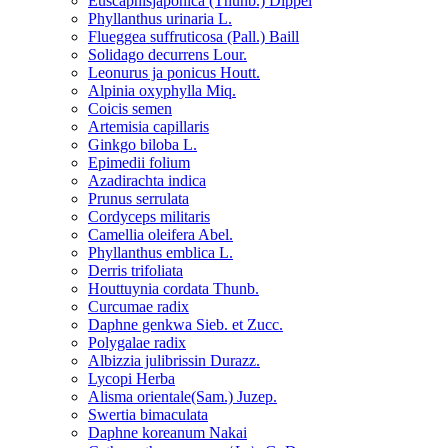
Euscaphisjaponica (Thunb.) Dippel
Phyllanthus urinaria L.
Flueggea suffruticosa (Pall.) Baill
Solidago decurrens Lour.
Leonurus ja ponicus Houtt.
Alpinia oxyphylla Miq.
Coicis semen
Artemisia capillaris
Ginkgo biloba L.
Epimedii folium
Azadirachta indica
Prunus serrulata
Cordyceps militaris
Camellia oleifera Abel.
Phyllanthus emblica L.
Derris trifoliata
Houttuynia cordata Thunb.
Curcumae radix
Daphne genkwa Sieb. et Zucc.
Polygalae radix
Albizzia julibrissin Durazz.
Lycopi Herba
Alisma orientale(Sam.) Juzep.
Swertia bimaculata
Daphne koreanum Nakai