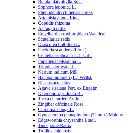
Betula platyphylla Suk.
Sophora japonica L.
Phellodendri chinensis cortex
Artemisia annua Linn.
Coptidis rhizoma
Astragali radix
Engelhardtia roxburghiana Wall.leaf
Scutellariae radix
Dioscorea bulbifera L.
Paederia scandens (Lour.)
Centella asiatica （L.）Urb.
Impatiens balsamina L.
Tribulus terrestris L.
Nerium indicum Mill.
Bacopa monnieri (L.) Wettst.
Ruscus aculeatus
Agave sisalana Perr. ex Engelm.
Daemonorops draco Bl.
Tacca chantrieri Andre.
Zingiber officinale Rose.
Curcuma Longa L.
Gynostemma pentaphyllum (Thunb.) Makino
Edgeworthia chrysantha Lindl.
Tinosporae Radix
Trollius chinensis