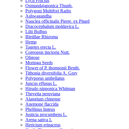
Lycii Fructus
Osmundajaponica Thunb.
Polygoni Multifori Radix
Ashwagandha
Nauclea officinalis Pierre. ex Pitard
Dracocephalum moldavica L.
Lilii Bulbus
Bletillae Rhizoma
Hemp
Tagetes erecta L.
Coreopsis tinctoria Nutt.
Oligose
Moringa Seeds
Flower of P. thomsonii Benth.
Tithonia diversifolia A. Gray
Polyporus umbellatus
Juncus effusus L.
Hirudo nipponica Whitman
Thevetia peruviana
Alangium chinense
Anemone flaccida
Phellinus linteus
Justicia procumbens L.
Arena sativa L
Hericium erinaceus