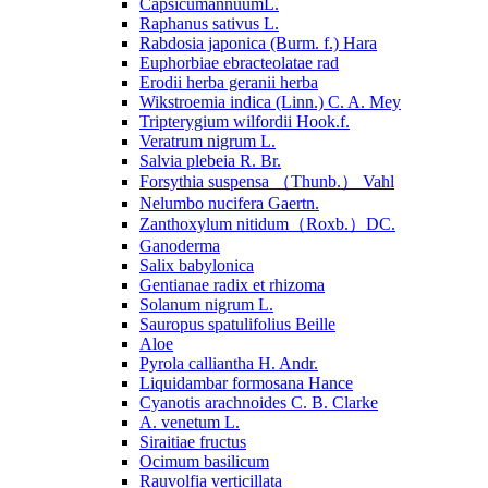
CapsicumannuumL.
Raphanus sativus L.
Rabdosia japonica (Burm. f.) Hara
Euphorbiae ebracteolatae rad
Erodii herba geranii herba
Wikstroemia indica (Linn.) C. A. Mey
Tripterygium wilfordii Hook.f.
Veratrum nigrum L.
Salvia plebeia R. Br.
Forsythia suspensa （Thunb.） Vahl
Nelumbo nucifera Gaertn.
Zanthoxylum nitidum（Roxb.）DC.
Ganoderma
Salix babylonica
Gentianae radix et rhizoma
Solanum nigrum L.
Sauropus spatulifolius Beille
Aloe
Pyrola calliantha H. Andr.
Liquidambar formosana Hance
Cyanotis arachnoides C. B. Clarke
A. venetum L.
Siraitiae fructus
Ocimum basilicum
Rauvolfia verticillata