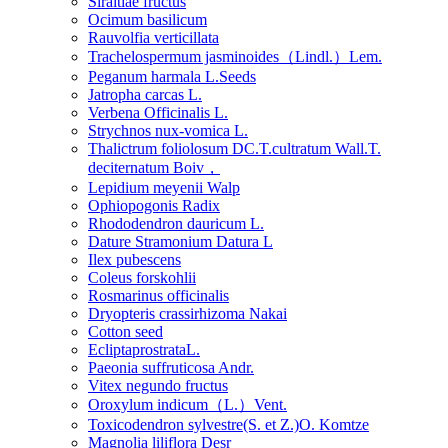
Siraitiae fructus
Ocimum basilicum
Rauvolfia verticillata
Trachelospermum jasminoides（Lindl.）Lem.
Peganum harmala L.Seeds
Jatropha carcas L.
Verbena Officinalis L.
Strychnos nux-vomica L.
Thalictrum foliolosum DC.T.cultratum Wall.T.
deciternatum Boiv，
Lepidium meyenii Walp
Ophiopogonis Radix
Rhododendron dauricum L.
Dature Stramonium Datura L
Ilex pubescens
Coleus forskohlii
Rosmarinus officinalis
Dryopteris crassirhizoma Nakai
Cotton seed
EcliptaprostrataL.
Paeonia suffruticosa Andr.
Vitex negundo fructus
Oroxylum indicum（L.）Vent.
Toxicodendron sylvestre(S. et Z.)O. Komtze
Magnolia liliflora Desr