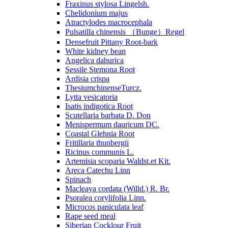
Fraxinus stylosa Lingelsh.
Chelidonium majus
Atractylodes macrocephala
Pulsatilla chinensis （Bunge）Regel
Densefruit Pittany Root-bark
White kidney bean
Angelica dahurica
Sessile Stemona Root
Ardisia crispa
ThesiumchinenseTurcz.
Lytta vesicatoria
Isatis indigotica Root
Scutellaria barbata D. Don
Menispermum dauricum DC.
Coastal Glehnia Root
Fritillaria thunbergii
Ricinus communis L.
Artemisia scoparia Waldst.et Kit.
Areca Catechu Linn
Spinach
Macleaya cordata (Willd.) R. Br.
Psoralea corylifolia Linn.
Microcos paniculata leaf
Rape seed meal
Siberian Cocklour Fruit