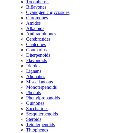
Tocopherols
Biflavones
Cyanogenic glycosides
Chromones
Amides
Alkaloids
Anthraquinones
Cerebrosides
Chalcones
Coumarins
Diterpenoids
Flavonoids
Iridoids
Lignans
Aliphatics
Miscellaneous
Monoterpenoids
Phenols
Phenylpropanoids
Quinones
Saccharides
Sesquiterpenoids
Steroids
Tetraterpenoids
Thiophenes