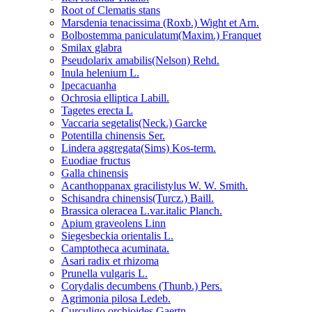
Root of Clematis stans
Marsdenia tenacissima (Roxb.) Wight et Arn.
Bolbostemma paniculatum(Maxim.) Franquet
Smilax glabra
Pseudolarix amabilis(Nelson) Rehd.
Inula helenium L.
Ipecacuanha
Ochrosia elliptica Labill.
Tagetes erecta L
Vaccaria segetalis(Neck.) Garcke
Potentilla chinensis Ser.
Lindera aggregata(Sims) Kos-term.
Euodiae fructus
Galla chinensis
Acanthoppanax gracilistylus W. W. Smith.
Schisandra chinensis(Turcz.) Baill.
Brassica oleracea L.var.italic Planch.
Apium graveolens Linn
Siegesbeckia orientalis L.
Camptotheca acuminata.
Asari radix et rhizoma
Prunella vulgaris L.
Corydalis decumbens (Thunb.) Pers.
Agrimonia pilosa Ledeb.
Curculigo orchioides Gaertn.