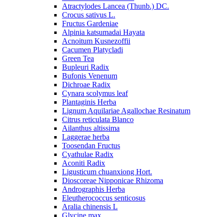
Atractylodes Lancea (Thunb.) DC.
Crocus sativus L.
Fructus Gardeniae
Alpinia katsumadai Hayata
Acnoitum Kusnezoffii
Cacumen Platycladi
Green Tea
Bupleuri Radix
Bufonis Venenum
Dichroae Radix
Cynara scolymus leaf
Plantaginis Herba
Lignum Aquilariae Agallochae Resinatum
Citrus reticulata Blanco
Ailanthus altissima
Laggerae herba
Toosendan Fructus
Cyathulae Radix
Aconiti Radix
Ligusticum chuanxiong Hort.
Dioscoreae Nipponicae Rhizoma
Andrographis Herba
Eleutherococcus senticosus
Aralia chinensis L
Glycine max