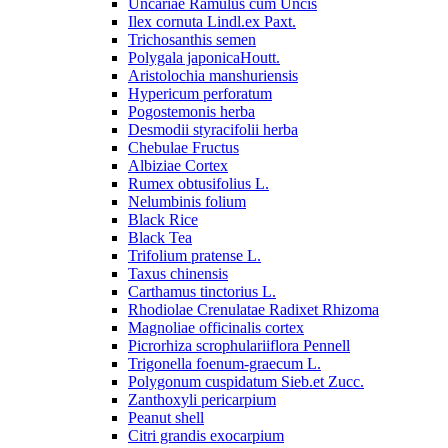
Uncariae Ramulus cum Uncis
Ilex cornuta Lindl.ex Paxt.
Trichosanthis semen
Polygala japonicaHoutt.
Aristolochia manshuriensis
Hypericum perforatum
Pogostemonis herba
Desmodii styracifolii herba
Chebulae Fructus
Albiziae Cortex
Rumex obtusifolius L.
Nelumbinis folium
Black Rice
Black Tea
Trifolium pratense L.
Taxus chinensis
Carthamus tinctorius L.
Rhodiolae Crenulatae Radixet Rhizoma
Magnoliae officinalis cortex
Picrorhiza scrophulariiflora Pennell
Trigonella foenum-graecum L.
Polygonum cuspidatum Sieb.et Zucc.
Zanthoxyli pericarpium
Peanut shell
Citri grandis exocarpium