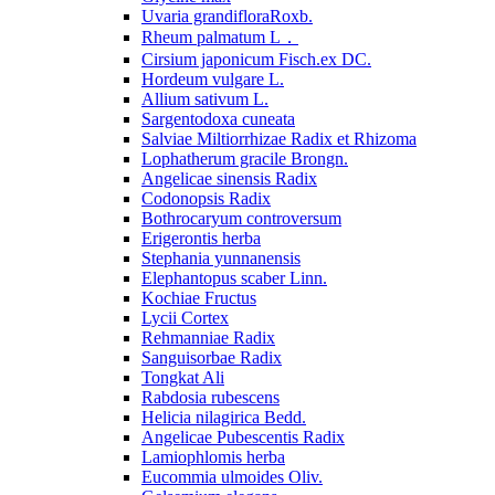
Uvaria grandifloraRoxb.
Rheum palmatum L．
Cirsium japonicum Fisch.ex DC.
Hordeum vulgare L.
Allium sativum L.
Sargentodoxa cuneata
Salviae Miltiorrhizae Radix et Rhizoma
Lophatherum gracile Brongn.
Angelicae sinensis Radix
Codonopsis Radix
Bothrocaryum controversum
Erigerontis herba
Stephania yunnanensis
Elephantopus scaber Linn.
Kochiae Fructus
Lycii Cortex
Rehmanniae Radix
Sanguisorbae Radix
Tongkat Ali
Rabdosia rubescens
Helicia nilagirica Bedd.
Angelicae Pubescentis Radix
Lamiophlomis herba
Eucommia ulmoides Oliv.