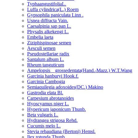
TyphaangustifoliaL.
Luffa cylindrica(L.) Roem
Gypsophila paniculata Linn .
Usnea diffracta Vain.
Caesalpinia sap pan L.
Physalis alkekengi L.
Embelia laeta
Ziziphispinosae semen
Aesculi semen
Pseudostellariae radix
Santalum album L.
Rheum tanguticum
Ampelopsis grossedentata(Hand.-Mazz.) W.T.Wang
Garcinia hanburyi Hook.f.
Garcinia Cambogia
Semiaquilegia adoxoides(DC.) Makino
Gastrodia elata Bl.
Carpesium abrotanoides
Hyoscyamus niger L.
Hypericum japonicum Thunb.
Beta vulgaris L.
Hydrangea strigosa Rehd.
Cucumis melo L.
Stevia rebaudiana (Bertoni) Hemsl.
Ilex rotunda Thunb.