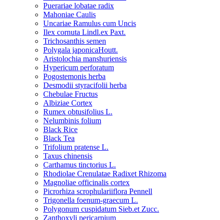
Puerariae lobatae radix
Mahoniae Caulis
Uncariae Ramulus cum Uncis
Ilex cornuta Lindl.ex Paxt.
Trichosanthis semen
Polygala japonicaHoutt.
Aristolochia manshuriensis
Hypericum perforatum
Pogostemonis herba
Desmodii styracifolii herba
Chebulae Fructus
Albiziae Cortex
Rumex obtusifolius L.
Nelumbinis folium
Black Rice
Black Tea
Trifolium pratense L.
Taxus chinensis
Carthamus tinctorius L.
Rhodiolae Crenulatae Radixet Rhizoma
Magnoliae officinalis cortex
Picrorhiza scrophulariiflora Pennell
Trigonella foenum-graecum L.
Polygonum cuspidatum Sieb.et Zucc.
Zanthoxyli pericarpium