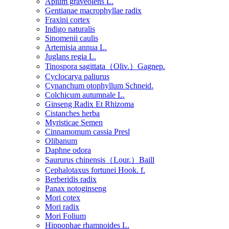
Apium graveolens L.
Gentianae macrophyllae radix
Fraxini cortex
Indigo naturalis
Sinomenii caulis
Artemisia annua L.
Juglans regia L.
Tinospora sagittata（Oliv.）Gagnep.
Cyclocarya paliurus
Cynanchum otophyllum Schneid.
Colchicum autumnale L.
Ginseng Radix Et Rhizoma
Cistanches herba
Myristicae Semen
Cinnamomum cassia Presl
Olibanum
Daphne odora
Saururus chinensis（Lour.）Baill
Cephalotaxus fortunei Hook. f.
Berberidis radix
Panax notoginseng
Mori cotex
Mori radix
Mori Folium
Hippophae rhamnoides L.