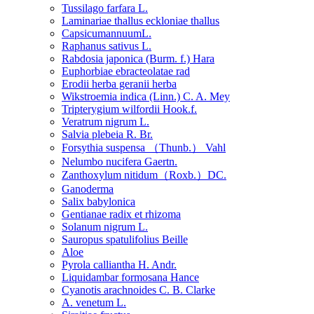
Tussilago farfara L.
Laminariae thallus eckloniae thallus
CapsicumannuumL.
Raphanus sativus L.
Rabdosia japonica (Burm. f.) Hara
Euphorbiae ebracteolatae rad
Erodii herba geranii herba
Wikstroemia indica (Linn.) C. A. Mey
Tripterygium wilfordii Hook.f.
Veratrum nigrum L.
Salvia plebeia R. Br.
Forsythia suspensa （Thunb.） Vahl
Nelumbo nucifera Gaertn.
Zanthoxylum nitidum（Roxb.）DC.
Ganoderma
Salix babylonica
Gentianae radix et rhizoma
Solanum nigrum L.
Sauropus spatulifolius Beille
Aloe
Pyrola calliantha H. Andr.
Liquidambar formosana Hance
Cyanotis arachnoides C. B. Clarke
A. venetum L.