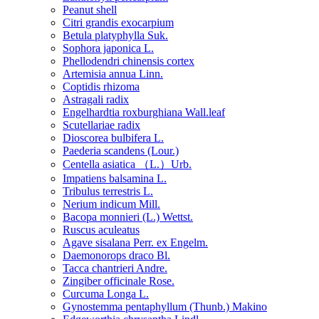
Peanut shell
Citri grandis exocarpium
Betula platyphylla Suk.
Sophora japonica L.
Phellodendri chinensis cortex
Artemisia annua Linn.
Coptidis rhizoma
Astragali radix
Engelhardtia roxburghiana Wall.leaf
Scutellariae radix
Dioscorea bulbifera L.
Paederia scandens (Lour.)
Centella asiatica （L.）Urb.
Impatiens balsamina L.
Tribulus terrestris L.
Nerium indicum Mill.
Bacopa monnieri (L.) Wettst.
Ruscus aculeatus
Agave sisalana Perr. ex Engelm.
Daemonorops draco Bl.
Tacca chantrieri Andre.
Zingiber officinale Rose.
Curcuma Longa L.
Gynostemma pentaphyllum (Thunb.) Makino