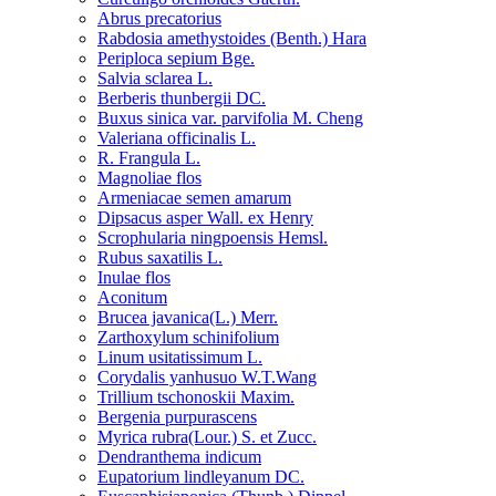
Abrus precatorius
Rabdosia amethystoides (Benth.) Hara
Periploca sepium Bge.
Salvia sclarea L.
Berberis thunbergii DC.
Buxus sinica var. parvifolia M. Cheng
Valeriana officinalis L.
R. Frangula L.
Magnoliae flos
Armeniacae semen amarum
Dipsacus asper Wall. ex Henry
Scrophularia ningpoensis Hemsl.
Rubus saxatilis L.
Inulae flos
Aconitum
Brucea javanica(L.) Merr.
Zarthoxylum schinifolium
Linum usitatissimum L.
Corydalis yanhusuo W.T.Wang
Trillium tschonoskii Maxim.
Bergenia purpurascens
Myrica rubra(Lour.) S. et Zucc.
Dendranthema indicum
Eupatorium lindleyanum DC.