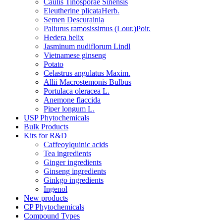
Caulis Tinosporae Sinensis
Eleutherine plicataHerb.
Semen Descurainia
Paliurus ramosissimus (Lour.)Poir.
Hedera helix
Jasminum nudiflorum Lindl
Vietnamese ginseng
Potato
Celastrus angulatus Maxim.
Allii Macrostemonis Bulbus
Portulaca oleracea L.
Anemone flaccida
Piper longum L.
USP Phytochemicals
Bulk Products
Kits for R&D
Caffeoylquinic acids
Tea ingredients
Ginger ingredients
Ginseng ingredients
Ginkgo ingredients
Ingenol
New products
CP Phytochemicals
Compound Types