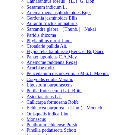
Catharanthus roseus （L.）G. Don
Sesamum indicum L.
Anemarrhena asphodeloides Bge.
Gardenia jasminoides Ellis
Aurantii fructus immaturus
Sarcandra glabra （Thunb.） Nakai
Paridis rhizoma
Phyllanthus niruri Linn.
Crotalaria pallida Ait.
Hypocrella bambusae (Berk. et Br.) Sacc
Panax japonicus C.A.Mey.
Anemcme raddeana Regel
Arnebiae radix
Peucedanum decursivum.（Miq.）Maxim.
Corydalis edulis Maxim.
Ligustrum purpurascens
Perilla frutescem（L.）Britt.
Aster tataricus L.f.
Callicarpa formosana Rolfe
Echinacea purpurea （Linn.） Moench
Quisqualis indica Linn.
Monascus
Penthorum chinense Pursh
Pinellia pedatisecta Schott