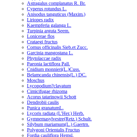
Astragalus complanatus R. Br.
Cyperus rotundus L.
Anisodus tanguticus (Maxim.)
Liriopes radix
Kaempferia galanga L.
Turpinia arguta Seem.
Lonicerae flos
Crataegi fructus
Cornus officinalis Sieb.et Zucc.
Garcinia mangostana L.
Phytolaccae radix
Paeonia lactiflora Pall.
Cnidium monnieri(L.)Cuss.
Belamcanda chinensis(L.) DC.
Moschus
Lycopodium?clavatum
Cimicifugae rhizoma
Acorus tatarinowii Schott
Dendrobii caulis
Punica granatumL.
Lycoris radiata (L'Her.) Herb.
Gymnemasylvestre(Retz.) Schult.
Silybum mariamum(L.) Gaertrn.
Polygoni Orientalis Fructus
Fordia cauliflora Hemsl.