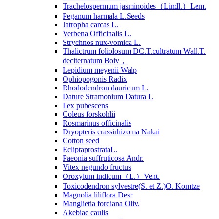
Trachelospermum jasminoides（Lindl.）Lem.
Peganum harmala L.Seeds
Jatropha carcas L.
Verbena Officinalis L.
Strychnos nux-vomica L.
Thalictrum foliolosum DC.T.cultratum Wall.T.
deciternatum Boiv，
Lepidium meyenii Walp
Ophiopogonis Radix
Rhododendron dauricum L.
Dature Stramonium Datura L
Ilex pubescens
Coleus forskohlii
Rosmarinus officinalis
Dryopteris crassirhizoma Nakai
Cotton seed
EcliptaprostrataL.
Paeonia suffruticosa Andr.
Vitex negundo fructus
Oroxylum indicum（L.）Vent.
Toxicodendron sylvestre(S. et Z.)O. Komtze
Magnolia liliflora Desr
Manglietia fordiana Oliv.
Akebiae caulis