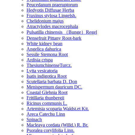
Peucedanum praeruptorum
Hedyotis Diffusae Herba
Fraxinus stylosa Lingelsh.
Chelidonium majus
Atractylodes macrocephala
Pulsatilla chinensis （Bunge）Regel
Densefruit Pittany Root-bark
White kidney bean
Angelica dahurica
Sessile Stemona Root
Ardisia crispa
ThesiumchinenseTurcz.
Lytta vesicatoria
Isatis indigotica Root
Scutellaria barbata D. Don
Menispermum dauricum DC.
Coastal Glehnia Root
Fritillaria thunbergii
Ricinus communis L.
Artemisia scoparia Waldst.et Kit.
Areca Catechu Linn
Spinach
Macleaya cordata (Willd.) R. Br.
Psoralea corylifolia Linn.