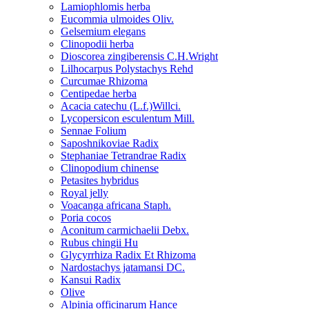
Lamiophlomis herba
Eucommia ulmoides Oliv.
Gelsemium elegans
Clinopodii herba
Dioscorea zingiberensis C.H.Wright
Lilhocarpus Polystachys Rehd
Curcumae Rhizoma
Centipedae herba
Acacia catechu (L.f.)Willci.
Lycopersicon esculentum Mill.
Sennae Folium
Saposhnikoviae Radix
Stephaniae Tetrandrae Radix
Clinopodium chinense
Petasites hybridus
Royal jelly
Voacanga africana Staph.
Poria cocos
Aconitum carmichaelii Debx.
Rubus chingii Hu
Glycyrrhiza Radix Et Rhizoma
Nardostachys jatamansi DC.
Kansui Radix
Olive
Alpinia officinarum Hance