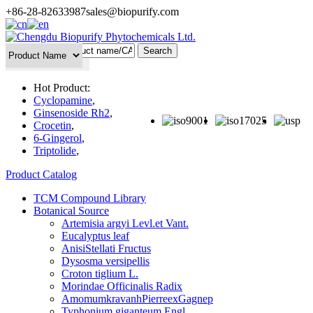
+86-28-82633987
sales@biopurify.com
Batch Search
Hot Product:
Cyclopamine
,
Ginsenoside Rh2
,
Crocetin
,
6-Gingerol
,
Triptolide
,
Product Catalog
TCM Compound Library
Botanical Source
Artemisia argyi Levl.et Vant.
Eucalyptus leaf
AnisiStellati Fructus
Dysosma versipellis
Croton tiglium L.
Morindae Officinalis Radix
AmomumkravanhPierreexGagnep
Typhonium giganteum Engl.