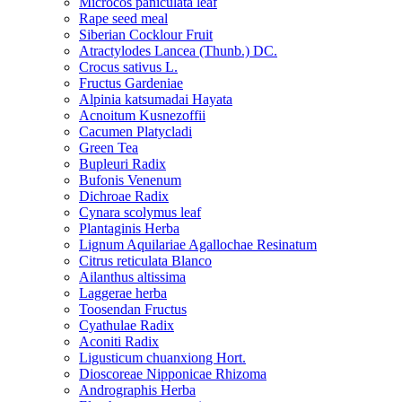
Microcos paniculata leaf
Rape seed meal
Siberian Cocklour Fruit
Atractylodes Lancea (Thunb.) DC.
Crocus sativus L.
Fructus Gardeniae
Alpinia katsumadai Hayata
Acnoitum Kusnezoffii
Cacumen Platycladi
Green Tea
Bupleuri Radix
Bufonis Venenum
Dichroae Radix
Cynara scolymus leaf
Plantaginis Herba
Lignum Aquilariae Agallochae Resinatum
Citrus reticulata Blanco
Ailanthus altissima
Laggerae herba
Toosendan Fructus
Cyathulae Radix
Aconiti Radix
Ligusticum chuanxiong Hort.
Dioscoreae Nipponicae Rhizoma
Andrographis Herba