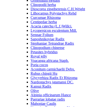
Gelsemium elegans
Clinopodii herba
Dioscorea zingiberensis C.H.Wright
Lilhocarpus Polystachys Rehd
Curcumae Rhizoma
Centipedae herba
Acacia catechu (L.f.)Willci.
Lycopersicon esculentum Mill.
Sennae Folium
Saposhnikoviae Radix
Stephaniae Tetrandrae Radix
Clinopodium chinense
Petasites hybridus
Royal jelly
Voacanga africana Staph.
Poria cocos
Aconitum carmichaelii Debx.
Rubus chingii Hu
Glycyrrhiza Radix Et Rhizoma
Nardostachys jatamansi DC.
Kansui Radix
Olive
Alpinia officinarum Hance
Puerariae lobatae radix
Mahoniae Caulis