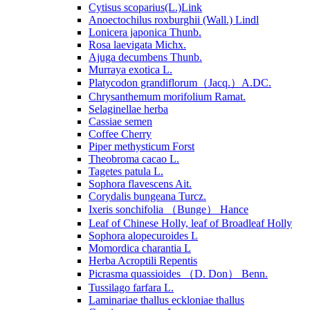
Cytisus scoparius(L.)Link
Anoectochilus roxburghii (Wall.) Lindl
Lonicera japonica Thunb.
Rosa laevigata Michx.
Ajuga decumbens Thunb.
Murraya exotica L.
Platycodon grandiflorum（Jacq.）A.DC.
Chrysanthemum morifolium Ramat.
Selaginellae herba
Cassiae semen
Coffee Cherry
Piper methysticum Forst
Theobroma cacao L.
Tagetes patula L.
Sophora flavescens Ait.
Corydalis bungeana Turcz.
Ixeris sonchifolia （Bunge） Hance
Leaf of Chinese Holly, leaf of Broadleaf Holly
Sophora alopecuroides L
Momordica charantia L
Herba Acroptili Repentis
Picrasma quassioides （D. Don） Benn.
Tussilago farfara L.
Laminariae thallus eckloniae thallus