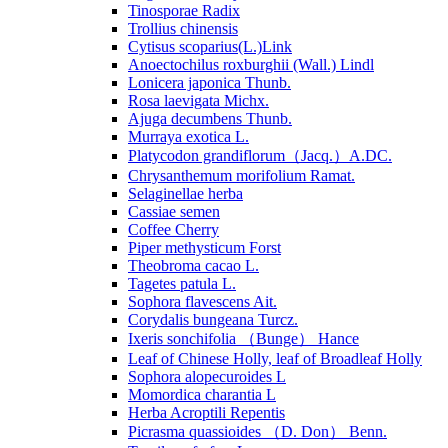
Tinosporae Radix
Trollius chinensis
Cytisus scoparius(L.)Link
Anoectochilus roxburghii (Wall.) Lindl
Lonicera japonica Thunb.
Rosa laevigata Michx.
Ajuga decumbens Thunb.
Murraya exotica L.
Platycodon grandiflorum（Jacq.）A.DC.
Chrysanthemum morifolium Ramat.
Selaginellae herba
Cassiae semen
Coffee Cherry
Piper methysticum Forst
Theobroma cacao L.
Tagetes patula L.
Sophora flavescens Ait.
Corydalis bungeana Turcz.
Ixeris sonchifolia （Bunge） Hance
Leaf of Chinese Holly, leaf of Broadleaf Holly
Sophora alopecuroides L
Momordica charantia L
Herba Acroptili Repentis
Picrasma quassioides （D. Don） Benn.