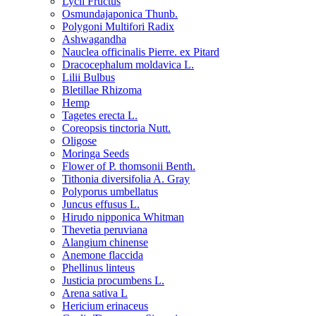
Lycii Fructus
Osmundajaponica Thunb.
Polygoni Multifori Radix
Ashwagandha
Nauclea officinalis Pierre. ex Pitard
Dracocephalum moldavica L.
Lilii Bulbus
Bletillae Rhizoma
Hemp
Tagetes erecta L.
Coreopsis tinctoria Nutt.
Oligose
Moringa Seeds
Flower of P. thomsonii Benth.
Tithonia diversifolia A. Gray
Polyporus umbellatus
Juncus effusus L.
Hirudo nipponica Whitman
Thevetia peruviana
Alangium chinense
Anemone flaccida
Phellinus linteus
Justicia procumbens L.
Arena sativa L
Hericium erinaceus