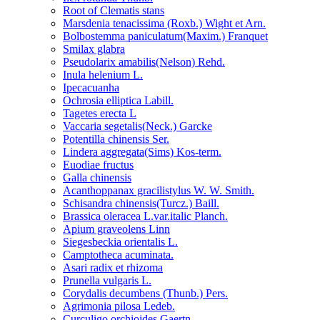
Root of Clematis stans
Marsdenia tenacissima (Roxb.) Wight et Arn.
Bolbostemma paniculatum(Maxim.) Franquet
Smilax glabra
Pseudolarix amabilis(Nelson) Rehd.
Inula helenium L.
Ipecacuanha
Ochrosia elliptica Labill.
Tagetes erecta L
Vaccaria segetalis(Neck.) Garcke
Potentilla chinensis Ser.
Lindera aggregata(Sims) Kos-term.
Euodiae fructus
Galla chinensis
Acanthoppanax gracilistylus W. W. Smith.
Schisandra chinensis(Turcz.) Baill.
Brassica oleracea L.var.italic Planch.
Apium graveolens Linn
Siegesbeckia orientalis L.
Camptotheca acuminata.
Asari radix et rhizoma
Prunella vulgaris L.
Corydalis decumbens (Thunb.) Pers.
Agrimonia pilosa Ledeb.
Curculigo orchioides Gaertn.