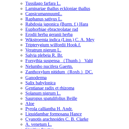
Tussilago farfara L.
Laminariae thallus eckloniae thallus
CapsicumannuumL.
Raphanus sativus L.
Rabdosia japonica (Burm. f.) Hara
Euphorbiae ebracteolatae rad
Erodii herba geranii herba
Wikstroemia indica (Linn.) C. A. Mey
Tripterygium wilfordii Hook.f.
Veratrum nigrum L.
Salvia plebeia R. Br.
Forsythia suspensa （Thunb.） Vahl
Nelumbo nucifera Gaertn.
Zanthoxylum nitidum（Roxb.）DC.
Ganoderma
Salix babylonica
Gentianae radix et rhizoma
Solanum nigrum L.
Sauropus spatulifolius Beille
Aloe
Pyrola calliantha H. Andr.
Liquidambar formosana Hance
Cyanotis arachnoides C. B. Clarke
A. venetum L.