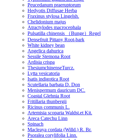
Peucedanum praeruptorum
Hedyotis Diffusae Herba
Fraxinus stylosa Lingelsh.
Chelidonium majus
Atractylodes macrocephala
Pulsatilla chinensis （Bunge）Regel
Densefruit Pittany Root-bark
White kidney bean
Angelica dahurica
Sessile Stemona Root
Ardisia crispa
ThesiumchinenseTurcz.
Lytta vesicatoria
Isatis indigotica Root
Scutellaria barbata D. Don
Menispermum dauricum DC.
Coastal Glehnia Root
Fritillaria thunbergii
Ricinus communis L.
Artemisia scoparia Waldst.et Kit.
Areca Catechu Linn
Spinach
Macleaya cordata (Willd.) R. Br.
Psoralea corylifolia Linn.