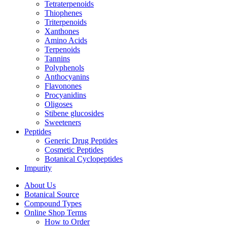
Tetraterpenoids
Thiophenes
Triterpenoids
Xanthones
Amino Acids
Terpenoids
Tannins
Polyphenols
Anthocyanins
Flavonones
Procyanidins
Oligoses
Stibene glucosides
Sweeteners
Peptides
Generic Drug Peptides
Cosmetic Peptides
Botanical Cyclopeptides
Impurity
About Us
Botanical Source
Compound Types
Online Shop Terms
How to Order