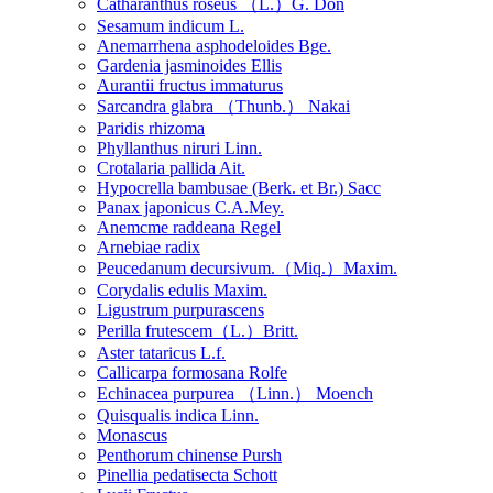
Catharanthus roseus （L.）G. Don
Sesamum indicum L.
Anemarrhena asphodeloides Bge.
Gardenia jasminoides Ellis
Aurantii fructus immaturus
Sarcandra glabra （Thunb.） Nakai
Paridis rhizoma
Phyllanthus niruri Linn.
Crotalaria pallida Ait.
Hypocrella bambusae (Berk. et Br.) Sacc
Panax japonicus C.A.Mey.
Anemcme raddeana Regel
Arnebiae radix
Peucedanum decursivum.（Miq.）Maxim.
Corydalis edulis Maxim.
Ligustrum purpurascens
Perilla frutescem（L.）Britt.
Aster tataricus L.f.
Callicarpa formosana Rolfe
Echinacea purpurea （Linn.） Moench
Quisqualis indica Linn.
Monascus
Penthorum chinense Pursh
Pinellia pedatisecta Schott