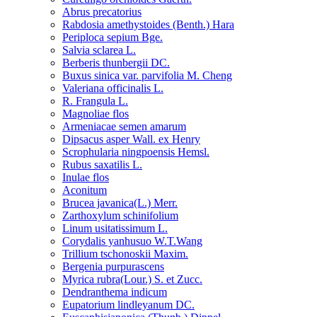
Abrus precatorius
Rabdosia amethystoides (Benth.) Hara
Periploca sepium Bge.
Salvia sclarea L.
Berberis thunbergii DC.
Buxus sinica var. parvifolia M. Cheng
Valeriana officinalis L.
R. Frangula L.
Magnoliae flos
Armeniacae semen amarum
Dipsacus asper Wall. ex Henry
Scrophularia ningpoensis Hemsl.
Rubus saxatilis L.
Inulae flos
Aconitum
Brucea javanica(L.) Merr.
Zarthoxylum schinifolium
Linum usitatissimum L.
Corydalis yanhusuo W.T.Wang
Trillium tschonoskii Maxim.
Bergenia purpurascens
Myrica rubra(Lour.) S. et Zucc.
Dendranthema indicum
Eupatorium lindleyanum DC.