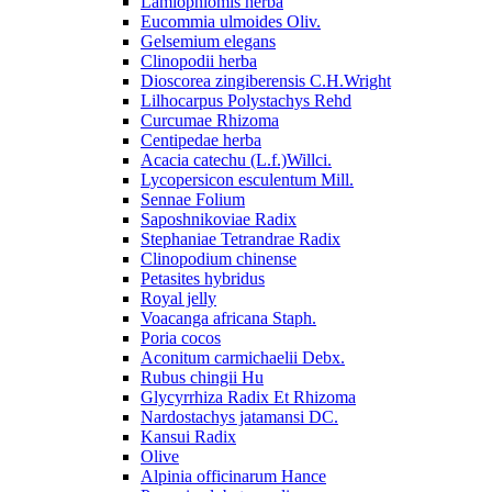
Lamiophlomis herba
Eucommia ulmoides Oliv.
Gelsemium elegans
Clinopodii herba
Dioscorea zingiberensis C.H.Wright
Lilhocarpus Polystachys Rehd
Curcumae Rhizoma
Centipedae herba
Acacia catechu (L.f.)Willci.
Lycopersicon esculentum Mill.
Sennae Folium
Saposhnikoviae Radix
Stephaniae Tetrandrae Radix
Clinopodium chinense
Petasites hybridus
Royal jelly
Voacanga africana Staph.
Poria cocos
Aconitum carmichaelii Debx.
Rubus chingii Hu
Glycyrrhiza Radix Et Rhizoma
Nardostachys jatamansi DC.
Kansui Radix
Olive
Alpinia officinarum Hance