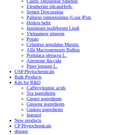
Caulis Tinosporae Sinensis
Eleutherine plicataHerb.
Semen Descurainia
Paliurus ramosissimus (Lour.)Poir.
Hedera helix
Jasminum nudiflorum Lindl
Vietnamese ginseng
Potato
Celastrus angulatus Maxim.
Allii Macrostemonis Bulbus
Portulaca oleracea L.
Anemone flaccida
Piper longum L.
USP Phytochemicals
Bulk Products
Kits for R&D
Caffeoylquinic acids
Tea ingredients
Ginger ingredients
Ginseng ingredients
Ginkgo ingredients
Ingenol
New products
CP Phytochemicals
disease