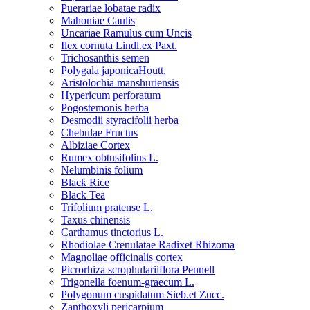
Puerariae lobatae radix
Mahoniae Caulis
Uncariae Ramulus cum Uncis
Ilex cornuta Lindl.ex Paxt.
Trichosanthis semen
Polygala japonicaHoutt.
Aristolochia manshuriensis
Hypericum perforatum
Pogostemonis herba
Desmodii styracifolii herba
Chebulae Fructus
Albiziae Cortex
Rumex obtusifolius L.
Nelumbinis folium
Black Rice
Black Tea
Trifolium pratense L.
Taxus chinensis
Carthamus tinctorius L.
Rhodiolae Crenulatae Radixet Rhizoma
Magnoliae officinalis cortex
Picrorhiza scrophulariiflora Pennell
Trigonella foenum-graecum L.
Polygonum cuspidatum Sieb.et Zucc.
Zanthoxyli pericarpium