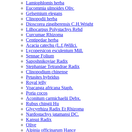
Lamiophlomis herba
Eucommia ulmoides Oliv.
Gelsemium elegans
Clinopodii herba
Dioscorea zingiberensis C.H.Wright
Lilhocarpus Polystachys Rehd
Curcumae Rhizoma
Centipedae herba
Acacia catechu (L.f.)Willci.
Lycopersicon esculentum Mill.
Sennae Folium
Saposhnikoviae Radix
Stephaniae Tetrandrae Radix
Clinopodium chinense
Petasites hybridus
Royal jelly
Voacanga africana Staph.
Poria cocos
Aconitum carmichaelii Debx.
Rubus chingii Hu
Glycyrrhiza Radix Et Rhizoma
Nardostachys jatamansi DC.
Kansui Radix
Olive
Alpinia officinarum Hance