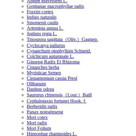
Apium graveolens L.
Gentianae macrophyllae radix
Fraxini cortex
Indigo naturalis
Sinomenii caulis
Artemisia annua L.
Juglans regia L.
Tinospora sagittata（Oliv.）Gagnep.
Cyclocarya paliurus
Cynanchum otophyllum Schneid.
Colchicum autumnale L.
Ginseng Radix Et Rhizoma
Cistanches herba
Myristicae Semen
Cinnamomum cassia Presl
Olibanum
Daphne odora
Saururus chinensis（Lour.）Baill
Cephalotaxus fortunei Hook. f.
Berberidis radix
Panax notoginseng
Mori cotex
Mori radix
Mori Folium
Hippophae rhamnoides L.