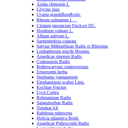
Aralia chinensis L
Glycine max
Uvaria grandifloraRoxb.
Rheum palmatum L．
Cirsium japonicum Fisch.ex DC.
Hordeum vulgare L.
Allium sativum L.
Sargentodoxa cuneata
Salviae Miltiorrhizae Radix et Rhizoma
Lophatherum gracile Brongn.
Angelicae sinensis Radix
Codonopsis Radix
Bothrocaryum controversum
Erigerontis herba
Stephania yunnanensis
Elephantopus scaber Linn.
Kochiae Fructus
Lycii Cortex
Rehmanniae Radix
Sanguisorbae Radix
Tongkat Ali
Rabdosia rubescens
Helicia nilagirica Bedd.
Angelicae Pubescentis Radix