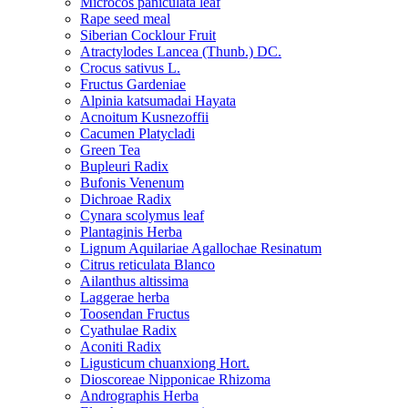
Microcos paniculata leaf
Rape seed meal
Siberian Cocklour Fruit
Atractylodes Lancea (Thunb.) DC.
Crocus sativus L.
Fructus Gardeniae
Alpinia katsumadai Hayata
Acnoitum Kusnezoffii
Cacumen Platycladi
Green Tea
Bupleuri Radix
Bufonis Venenum
Dichroae Radix
Cynara scolymus leaf
Plantaginis Herba
Lignum Aquilariae Agallochae Resinatum
Citrus reticulata Blanco
Ailanthus altissima
Laggerae herba
Toosendan Fructus
Cyathulae Radix
Aconiti Radix
Ligusticum chuanxiong Hort.
Dioscoreae Nipponicae Rhizoma
Andrographis Herba