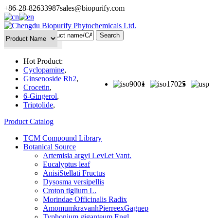
+86-28-82633987
sales@biopurify.com
Batch Search
Hot Product:
Cyclopamine
,
Ginsenoside Rh2
,
Crocetin
,
6-Gingerol
,
Triptolide
,
Product Catalog
TCM Compound Library
Botanical Source
Artemisia argyi Levl.et Vant.
Eucalyptus leaf
AnisiStellati Fructus
Dysosma versipellis
Croton tiglium L.
Morindae Officinalis Radix
AmomumkravanhPierreexGagnep
Typhonium giganteum Engl.