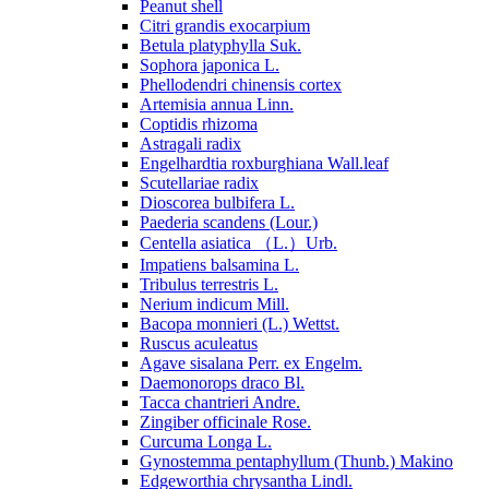
Peanut shell
Citri grandis exocarpium
Betula platyphylla Suk.
Sophora japonica L.
Phellodendri chinensis cortex
Artemisia annua Linn.
Coptidis rhizoma
Astragali radix
Engelhardtia roxburghiana Wall.leaf
Scutellariae radix
Dioscorea bulbifera L.
Paederia scandens (Lour.)
Centella asiatica （L.）Urb.
Impatiens balsamina L.
Tribulus terrestris L.
Nerium indicum Mill.
Bacopa monnieri (L.) Wettst.
Ruscus aculeatus
Agave sisalana Perr. ex Engelm.
Daemonorops draco Bl.
Tacca chantrieri Andre.
Zingiber officinale Rose.
Curcuma Longa L.
Gynostemma pentaphyllum (Thunb.) Makino
Edgeworthia chrysantha Lindl.