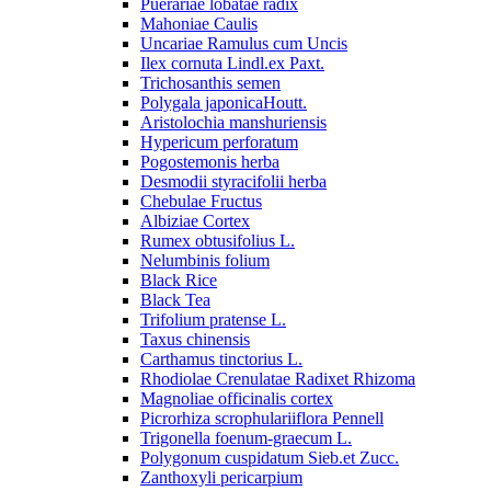
Puerariae lobatae radix
Mahoniae Caulis
Uncariae Ramulus cum Uncis
Ilex cornuta Lindl.ex Paxt.
Trichosanthis semen
Polygala japonicaHoutt.
Aristolochia manshuriensis
Hypericum perforatum
Pogostemonis herba
Desmodii styracifolii herba
Chebulae Fructus
Albiziae Cortex
Rumex obtusifolius L.
Nelumbinis folium
Black Rice
Black Tea
Trifolium pratense L.
Taxus chinensis
Carthamus tinctorius L.
Rhodiolae Crenulatae Radixet Rhizoma
Magnoliae officinalis cortex
Picrorhiza scrophulariiflora Pennell
Trigonella foenum-graecum L.
Polygonum cuspidatum Sieb.et Zucc.
Zanthoxyli pericarpium