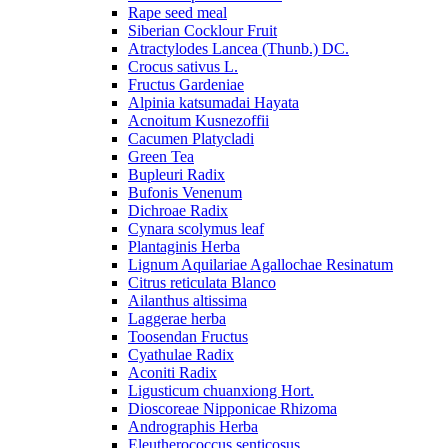
Rape seed meal
Siberian Cocklour Fruit
Atractylodes Lancea (Thunb.) DC.
Crocus sativus L.
Fructus Gardeniae
Alpinia katsumadai Hayata
Acnoitum Kusnezoffii
Cacumen Platycladi
Green Tea
Bupleuri Radix
Bufonis Venenum
Dichroae Radix
Cynara scolymus leaf
Plantaginis Herba
Lignum Aquilariae Agallochae Resinatum
Citrus reticulata Blanco
Ailanthus altissima
Laggerae herba
Toosendan Fructus
Cyathulae Radix
Aconiti Radix
Ligusticum chuanxiong Hort.
Dioscoreae Nipponicae Rhizoma
Andrographis Herba
Eleutherococcus senticosus