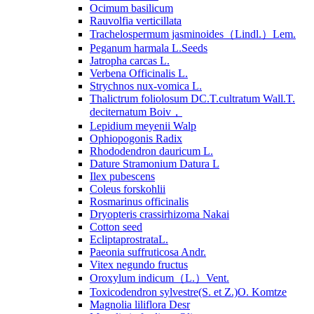
Ocimum basilicum
Rauvolfia verticillata
Trachelospermum jasminoides（Lindl.）Lem.
Peganum harmala L.Seeds
Jatropha carcas L.
Verbena Officinalis L.
Strychnos nux-vomica L.
Thalictrum foliolosum DC.T.cultratum Wall.T.
deciternatum Boiv，
Lepidium meyenii Walp
Ophiopogonis Radix
Rhododendron dauricum L.
Dature Stramonium Datura L
Ilex pubescens
Coleus forskohlii
Rosmarinus officinalis
Dryopteris crassirhizoma Nakai
Cotton seed
EcliptaprostrataL.
Paeonia suffruticosa Andr.
Vitex negundo fructus
Oroxylum indicum（L.）Vent.
Toxicodendron sylvestre(S. et Z.)O. Komtze
Magnolia liliflora Desr