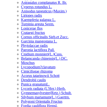
Astragalus complanatus R. Br.
Cyperus rotundus L.
Anisodus tanguticus (Maxim.)
Liriopes radix
Kaempferia galanga L.
Turpinia arguta Seem.
Lonicerae flos
Crataegi fructus
Cornus officinalis Sieb.et Zucc.
Garcinia mangostana L.
Phytolaccae radix
Paeonia lactiflora Pall.
Cnidium monnieri(L.)Cuss.
Belamcanda chinensis(L.) DC.
Moschus
Lycopodium?clavatum
Cimicifugae rhizoma
Acorus tatarinowii Schott
Dendrobii caulis
Punica granatumL.
Lycoris radiata (L'Her.) Herb.
Gymnemasylvestre(Retz.) Schult.
Silybum mariamum(L.) Gaertrn.
Polygoni Orientalis Fructus
Fordia cauliflora Hemsl.