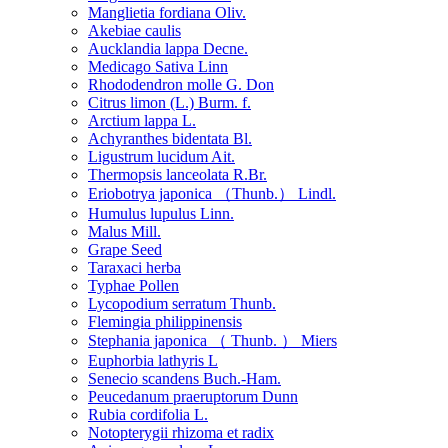
Manglietia fordiana Oliv.
Akebiae caulis
Aucklandia lappa Decne.
Medicago Sativa Linn
Rhododendron molle G. Don
Citrus limon (L.) Burm. f.
Arctium lappa L.
Achyranthes bidentata Bl.
Ligustrum lucidum Ait.
Thermopsis lanceolata R.Br.
Eriobotrya japonica （Thunb.） Lindl.
Humulus lupulus Linn.
Malus Mill.
Grape Seed
Taraxaci herba
Typhae Pollen
Lycopodium serratum Thunb.
Flemingia philippinensis
Stephania japonica （ Thunb. ） Miers
Euphorbia lathyris L
Senecio scandens Buch.-Ham.
Peucedanum praeruptorum Dunn
Rubia cordifolia L.
Notopterygii rhizoma et radix