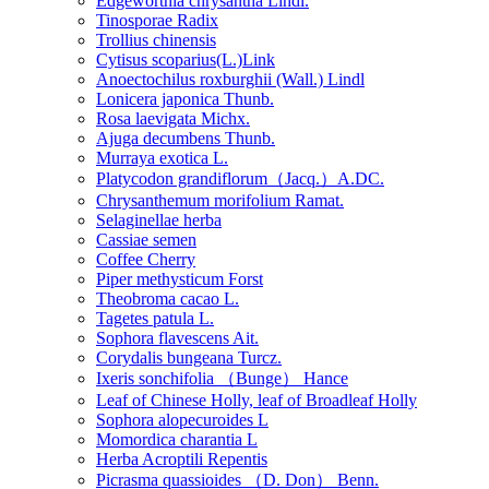
Edgeworthia chrysantha Lindl.
Tinosporae Radix
Trollius chinensis
Cytisus scoparius(L.)Link
Anoectochilus roxburghii (Wall.) Lindl
Lonicera japonica Thunb.
Rosa laevigata Michx.
Ajuga decumbens Thunb.
Murraya exotica L.
Platycodon grandiflorum（Jacq.）A.DC.
Chrysanthemum morifolium Ramat.
Selaginellae herba
Cassiae semen
Coffee Cherry
Piper methysticum Forst
Theobroma cacao L.
Tagetes patula L.
Sophora flavescens Ait.
Corydalis bungeana Turcz.
Ixeris sonchifolia （Bunge） Hance
Leaf of Chinese Holly, leaf of Broadleaf Holly
Sophora alopecuroides L
Momordica charantia L
Herba Acroptili Repentis
Picrasma quassioides （D. Don） Benn.