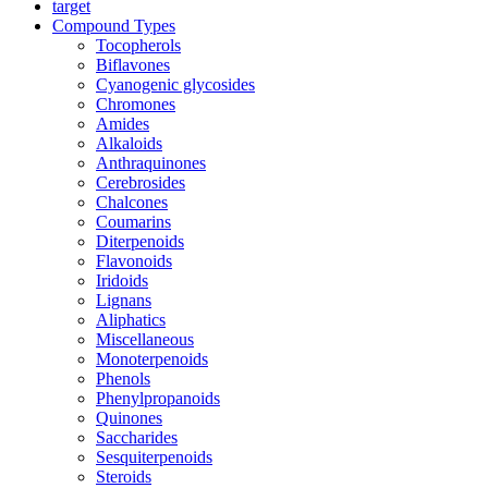
target
Compound Types
Tocopherols
Biflavones
Cyanogenic glycosides
Chromones
Amides
Alkaloids
Anthraquinones
Cerebrosides
Chalcones
Coumarins
Diterpenoids
Flavonoids
Iridoids
Lignans
Aliphatics
Miscellaneous
Monoterpenoids
Phenols
Phenylpropanoids
Quinones
Saccharides
Sesquiterpenoids
Steroids