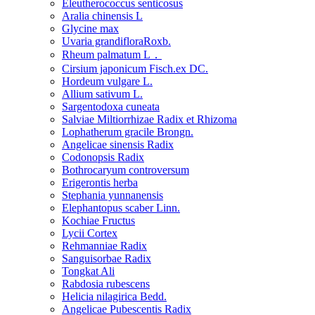
Eleutherococcus senticosus
Aralia chinensis L
Glycine max
Uvaria grandifloraRoxb.
Rheum palmatum L．
Cirsium japonicum Fisch.ex DC.
Hordeum vulgare L.
Allium sativum L.
Sargentodoxa cuneata
Salviae Miltiorrhizae Radix et Rhizoma
Lophatherum gracile Brongn.
Angelicae sinensis Radix
Codonopsis Radix
Bothrocaryum controversum
Erigerontis herba
Stephania yunnanensis
Elephantopus scaber Linn.
Kochiae Fructus
Lycii Cortex
Rehmanniae Radix
Sanguisorbae Radix
Tongkat Ali
Rabdosia rubescens
Helicia nilagirica Bedd.
Angelicae Pubescentis Radix