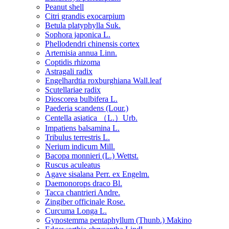
Peanut shell
Citri grandis exocarpium
Betula platyphylla Suk.
Sophora japonica L.
Phellodendri chinensis cortex
Artemisia annua Linn.
Coptidis rhizoma
Astragali radix
Engelhardtia roxburghiana Wall.leaf
Scutellariae radix
Dioscorea bulbifera L.
Paederia scandens (Lour.)
Centella asiatica （L.）Urb.
Impatiens balsamina L.
Tribulus terrestris L.
Nerium indicum Mill.
Bacopa monnieri (L.) Wettst.
Ruscus aculeatus
Agave sisalana Perr. ex Engelm.
Daemonorops draco Bl.
Tacca chantrieri Andre.
Zingiber officinale Rose.
Curcuma Longa L.
Gynostemma pentaphyllum (Thunb.) Makino