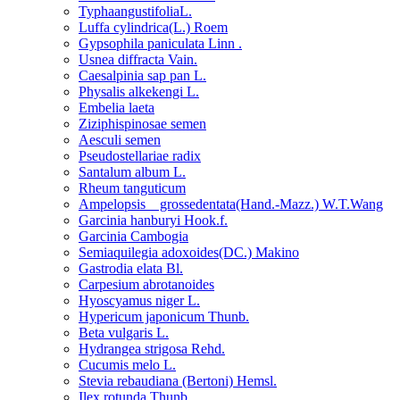
TyphaangustifoliaL.
Luffa cylindrica(L.) Roem
Gypsophila paniculata Linn .
Usnea diffracta Vain.
Caesalpinia sap pan L.
Physalis alkekengi L.
Embelia laeta
Ziziphispinosae semen
Aesculi semen
Pseudostellariae radix
Santalum album L.
Rheum tanguticum
Ampelopsis grossedentata(Hand.-Mazz.) W.T.Wang
Garcinia hanburyi Hook.f.
Garcinia Cambogia
Semiaquilegia adoxoides(DC.) Makino
Gastrodia elata Bl.
Carpesium abrotanoides
Hyoscyamus niger L.
Hypericum japonicum Thunb.
Beta vulgaris L.
Hydrangea strigosa Rehd.
Cucumis melo L.
Stevia rebaudiana (Bertoni) Hemsl.
Ilex rotunda Thunb.