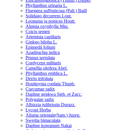
Euscaphisjaponica (Thunb.) Dippel
Phyllanthus urinaria L.
Flueggea suffruticosa (Pall.) Baill
Solidago decurrens Lour.
Leonurus ja ponicus Houtt.
Alpinia oxyphylla Miq.
Coicis semen
Artemisia capillaris
Ginkgo biloba L.
Epimedii folium
Azadirachta indica
Prunus serrulata
Cordyceps militaris
Camellia oleifera Abel.
Phyllanthus emblica L.
Derris trifoliata
Houttuynia cordata Thunb.
Curcumae radix
Daphne genkwa Sieb. et Zucc.
Polygalae radix
Albizzia julibrissin Durazz.
Lycopi Herba
Alisma orientale(Sam.) Juzep.
Swertia bimaculata
Daphne koreanum Nakai