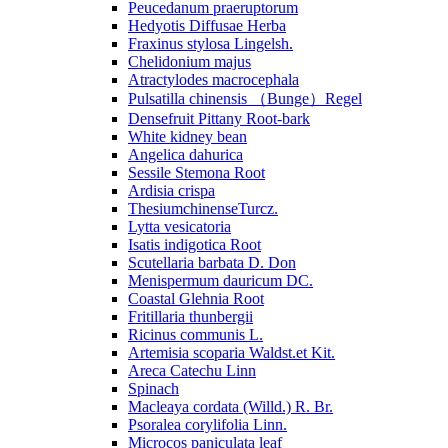
Peucedanum praeruptorum
Hedyotis Diffusae Herba
Fraxinus stylosa Lingelsh.
Chelidonium majus
Atractylodes macrocephala
Pulsatilla chinensis （Bunge）Regel
Densefruit Pittany Root-bark
White kidney bean
Angelica dahurica
Sessile Stemona Root
Ardisia crispa
ThesiumchinenseTurcz.
Lytta vesicatoria
Isatis indigotica Root
Scutellaria barbata D. Don
Menispermum dauricum DC.
Coastal Glehnia Root
Fritillaria thunbergii
Ricinus communis L.
Artemisia scoparia Waldst.et Kit.
Areca Catechu Linn
Spinach
Macleaya cordata (Willd.) R. Br.
Psoralea corylifolia Linn.
Microcos paniculata leaf