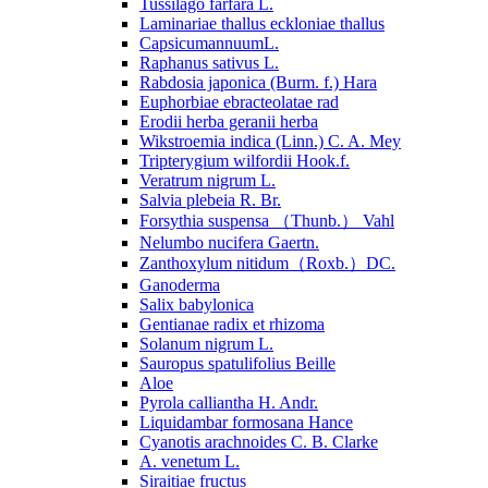
Tussilago farfara L.
Laminariae thallus eckloniae thallus
CapsicumannuumL.
Raphanus sativus L.
Rabdosia japonica (Burm. f.) Hara
Euphorbiae ebracteolatae rad
Erodii herba geranii herba
Wikstroemia indica (Linn.) C. A. Mey
Tripterygium wilfordii Hook.f.
Veratrum nigrum L.
Salvia plebeia R. Br.
Forsythia suspensa （Thunb.） Vahl
Nelumbo nucifera Gaertn.
Zanthoxylum nitidum（Roxb.）DC.
Ganoderma
Salix babylonica
Gentianae radix et rhizoma
Solanum nigrum L.
Sauropus spatulifolius Beille
Aloe
Pyrola calliantha H. Andr.
Liquidambar formosana Hance
Cyanotis arachnoides C. B. Clarke
A. venetum L.
Siraitiae fructus