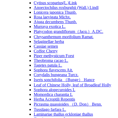
Cytisus scoparius(L.)Link
Anoectochilus roxburghii (Wall.) Lindl
Lonicera japonica Thunb.
Rosa laevigata Michx.
Ajuga decumbens Thunb.
Murraya exotica L.
Platycodon grandiflorum（Jacq.）A.DC.
Chrysanthemum morifolium Ramat.
Selaginellae herba
Cassiae semen
Coffee Cherry
Piper methysticum Forst
Theobroma cacao L.
Tagetes patula L.
Sophora flavescens Ait.
Corydalis bungeana Turcz.
Ixeris sonchifolia （Bunge） Hance
Leaf of Chinese Holly, leaf of Broadleaf Holly
Sophora alopecuroides L
Momordica charantia L
Herba Acroptili Repentis
Picrasma quassioides （D. Don） Benn.
Tussilago farfara L.
Laminariae thallus eckloniae thallus