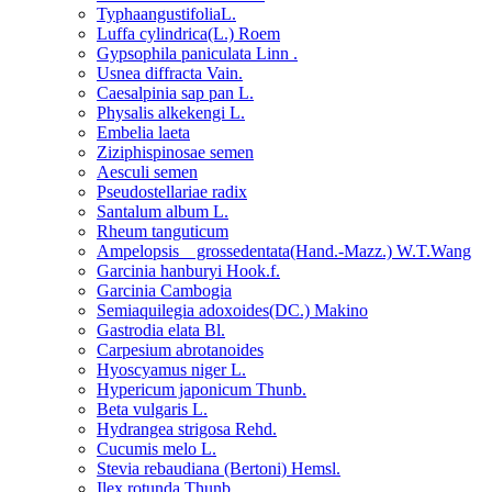
TyphaangustifoliaL.
Luffa cylindrica(L.) Roem
Gypsophila paniculata Linn .
Usnea diffracta Vain.
Caesalpinia sap pan L.
Physalis alkekengi L.
Embelia laeta
Ziziphispinosae semen
Aesculi semen
Pseudostellariae radix
Santalum album L.
Rheum tanguticum
Ampelopsis grossedentata(Hand.-Mazz.) W.T.Wang
Garcinia hanburyi Hook.f.
Garcinia Cambogia
Semiaquilegia adoxoides(DC.) Makino
Gastrodia elata Bl.
Carpesium abrotanoides
Hyoscyamus niger L.
Hypericum japonicum Thunb.
Beta vulgaris L.
Hydrangea strigosa Rehd.
Cucumis melo L.
Stevia rebaudiana (Bertoni) Hemsl.
Ilex rotunda Thunb.