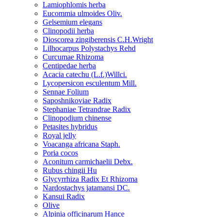
Lamiophlomis herba
Eucommia ulmoides Oliv.
Gelsemium elegans
Clinopodii herba
Dioscorea zingiberensis C.H.Wright
Lilhocarpus Polystachys Rehd
Curcumae Rhizoma
Centipedae herba
Acacia catechu (L.f.)Willci.
Lycopersicon esculentum Mill.
Sennae Folium
Saposhnikoviae Radix
Stephaniae Tetrandrae Radix
Clinopodium chinense
Petasites hybridus
Royal jelly
Voacanga africana Staph.
Poria cocos
Aconitum carmichaelii Debx.
Rubus chingii Hu
Glycyrrhiza Radix Et Rhizoma
Nardostachys jatamansi DC.
Kansui Radix
Olive
Alpinia officinarum Hance