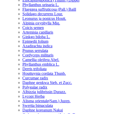
Euscaphisjaponica (Thunb.) Dippel
Phyllanthus urinaria L.
Flueggea suffruticosa (Pall.) Baill
Solidago decurrens Lour.
Leonurus ja ponicus Houtt.
Alpinia oxyphylla Miq.
Coicis semen
Artemisia capillaris
Ginkgo biloba L.
Epimedii folium
Azadirachta indica
Prunus serrulata
Cordyceps militaris
Camellia oleifera Abel.
Phyllanthus emblica L.
Derris trifoliata
Houttuynia cordata Thunb.
Curcumae radix
Daphne genkwa Sieb. et Zucc.
Polygalae radix
Albizzia julibrissin Durazz.
Lycopi Herba
Alisma orientale(Sam.) Juzep.
Swertia bimaculata
Daphne koreanum Nakai