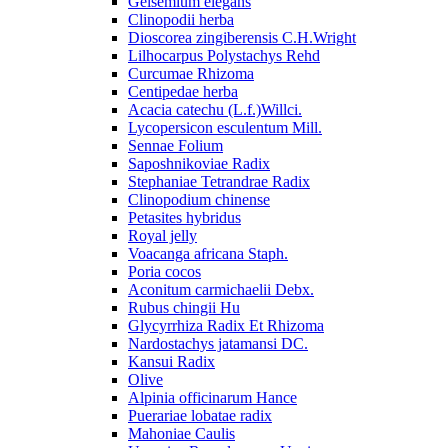
Gelsemium elegans
Clinopodii herba
Dioscorea zingiberensis C.H.Wright
Lilhocarpus Polystachys Rehd
Curcumae Rhizoma
Centipedae herba
Acacia catechu (L.f.)Willci.
Lycopersicon esculentum Mill.
Sennae Folium
Saposhnikoviae Radix
Stephaniae Tetrandrae Radix
Clinopodium chinense
Petasites hybridus
Royal jelly
Voacanga africana Staph.
Poria cocos
Aconitum carmichaelii Debx.
Rubus chingii Hu
Glycyrrhiza Radix Et Rhizoma
Nardostachys jatamansi DC.
Kansui Radix
Olive
Alpinia officinarum Hance
Puerariae lobatae radix
Mahoniae Caulis