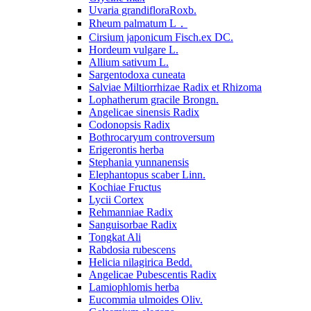
Uvaria grandifloraRoxb.
Rheum palmatum L．
Cirsium japonicum Fisch.ex DC.
Hordeum vulgare L.
Allium sativum L.
Sargentodoxa cuneata
Salviae Miltiorrhizae Radix et Rhizoma
Lophatherum gracile Brongn.
Angelicae sinensis Radix
Codonopsis Radix
Bothrocaryum controversum
Erigerontis herba
Stephania yunnanensis
Elephantopus scaber Linn.
Kochiae Fructus
Lycii Cortex
Rehmanniae Radix
Sanguisorbae Radix
Tongkat Ali
Rabdosia rubescens
Helicia nilagirica Bedd.
Angelicae Pubescentis Radix
Lamiophlomis herba
Eucommia ulmoides Oliv.