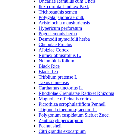
Uncariae Ramulus cum Uncis
Ilex cornuta Lindl.ex Paxt.
Trichosanthis semen
Polygala japonicaHoutt.
Aristolochia manshuriensis
Hypericum perforatum
Pogostemonis herba
Desmodii styracifolii herba
Chebulae Fructus
Albiziae Cortex
Rumex obtusifolius L.
Nelumbinis folium
Black Rice
Black Tea
Trifolium pratense L.
Taxus chinensis
Carthamus tinctorius L.
Rhodiolae Crenulatae Radixet Rhizoma
Magnoliae officinalis cortex
Picrorhiza scrophulariiflora Pennell
Trigonella foenum-graecum L.
Polygonum cuspidatum Sieb.et Zucc.
Zanthoxyli pericarpium
Peanut shell
Citri grandis exocarpium