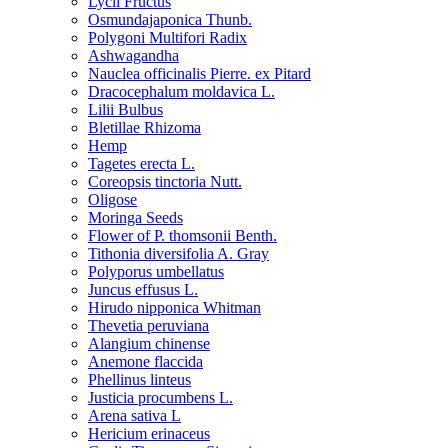
Lycii Fructus
Osmundajaponica Thunb.
Polygoni Multifori Radix
Ashwagandha
Nauclea officinalis Pierre. ex Pitard
Dracocephalum moldavica L.
Lilii Bulbus
Bletillae Rhizoma
Hemp
Tagetes erecta L.
Coreopsis tinctoria Nutt.
Oligose
Moringa Seeds
Flower of P. thomsonii Benth.
Tithonia diversifolia A. Gray
Polyporus umbellatus
Juncus effusus L.
Hirudo nipponica Whitman
Thevetia peruviana
Alangium chinense
Anemone flaccida
Phellinus linteus
Justicia procumbens L.
Arena sativa L
Hericium erinaceus