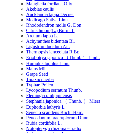
Manglietia fordiana Oliv.
Akebiae caulis
Aucklandia lappa Decne.
Medicago Sativa Linn
Rhododendron molle G. Don
Citrus limon (L.) Burm. f.
Arctium lappa L.
Achyranthes bidentata Bl.
Ligustrum lucidum Ait.
Thermopsis lanceolata R.Br.
Eriobotrya japonica （Thunb.） Lindl.
Humulus lupulus Linn.
Malus Mill.
Grape Seed
Taraxaci herba
Typhae Pollen
Lycopodium serratum Thunb.
Flemingia philippinensis
Stephania japonica （ Thunb. ） Miers
Euphorbia lathyris L
Senecio scandens Buch.-Ham.
Peucedanum praeruptorum Dunn
Rubia cordifolia L.
Notopterygii rhizoma et radix