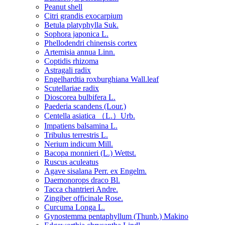
Peanut shell
Citri grandis exocarpium
Betula platyphylla Suk.
Sophora japonica L.
Phellodendri chinensis cortex
Artemisia annua Linn.
Coptidis rhizoma
Astragali radix
Engelhardtia roxburghiana Wall.leaf
Scutellariae radix
Dioscorea bulbifera L.
Paederia scandens (Lour.)
Centella asiatica （L.）Urb.
Impatiens balsamina L.
Tribulus terrestris L.
Nerium indicum Mill.
Bacopa monnieri (L.) Wettst.
Ruscus aculeatus
Agave sisalana Perr. ex Engelm.
Daemonorops draco Bl.
Tacca chantrieri Andre.
Zingiber officinale Rose.
Curcuma Longa L.
Gynostemma pentaphyllum (Thunb.) Makino