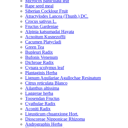
Microcos paniculata leaf
Rape seed meal
Siberian Cocklour Fruit
Atractylodes Lancea (Thunb.) DC.
Crocus sativus L.
Fructus Gardeniae
Alpinia katsumadai Hayata
Acnoitum Kusnezoffii
Cacumen Platycladi
Green Tea
Bupleuri Radix
Bufonis Venenum
Dichroae Radix
Cynara scolymus leaf
Plantaginis Herba
Lignum Aquilariae Agallochae Resinatum
Citrus reticulata Blanco
Ailanthus altissima
Laggerae herba
Toosendan Fructus
Cyathulae Radix
Aconiti Radix
Ligusticum chuanxiong Hort.
Dioscoreae Nipponicae Rhizoma
Andrographis Herba