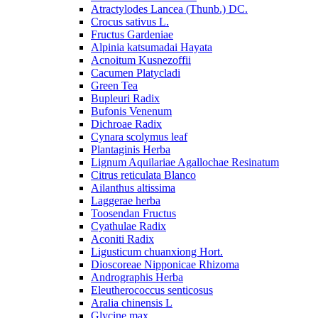
Atractylodes Lancea (Thunb.) DC.
Crocus sativus L.
Fructus Gardeniae
Alpinia katsumadai Hayata
Acnoitum Kusnezoffii
Cacumen Platycladi
Green Tea
Bupleuri Radix
Bufonis Venenum
Dichroae Radix
Cynara scolymus leaf
Plantaginis Herba
Lignum Aquilariae Agallochae Resinatum
Citrus reticulata Blanco
Ailanthus altissima
Laggerae herba
Toosendan Fructus
Cyathulae Radix
Aconiti Radix
Ligusticum chuanxiong Hort.
Dioscoreae Nipponicae Rhizoma
Andrographis Herba
Eleutherococcus senticosus
Aralia chinensis L
Glycine max