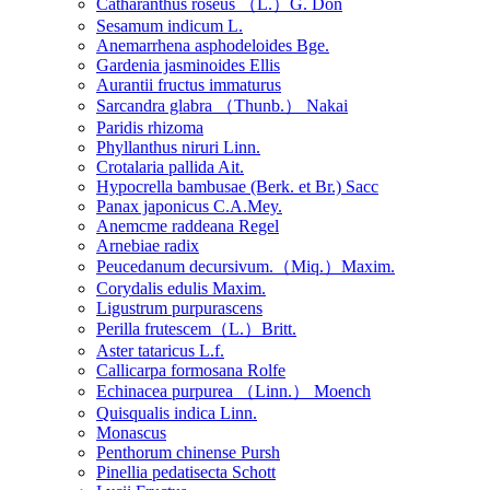
Catharanthus roseus （L.）G. Don
Sesamum indicum L.
Anemarrhena asphodeloides Bge.
Gardenia jasminoides Ellis
Aurantii fructus immaturus
Sarcandra glabra （Thunb.） Nakai
Paridis rhizoma
Phyllanthus niruri Linn.
Crotalaria pallida Ait.
Hypocrella bambusae (Berk. et Br.) Sacc
Panax japonicus C.A.Mey.
Anemcme raddeana Regel
Arnebiae radix
Peucedanum decursivum.（Miq.）Maxim.
Corydalis edulis Maxim.
Ligustrum purpurascens
Perilla frutescem（L.）Britt.
Aster tataricus L.f.
Callicarpa formosana Rolfe
Echinacea purpurea （Linn.） Moench
Quisqualis indica Linn.
Monascus
Penthorum chinense Pursh
Pinellia pedatisecta Schott