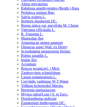
Abrus precatorius
Rabdosia amethystoides (Benth.) Hara
Periploca sepium Bge.
Salvia sclarea L.
Berberis thunbergii DC.
Buxus sinica var. parvifolia M. Cheng
Valeriana officinalis L.
R. Frangula L.
Magnoliae flos
Armeniacae semen amarum
Dipsacus asper Wall. ex Henry
Scrophularia ningpoensis Hemsl.
Rubus saxatilis L.
Inulae flos
Aconitum
Brucea javanica(L.) Merr.
Zarthoxylum schinifolium
Linum usitatissimum L.
Corydalis yanhusuo W.T.Wang
Trillium tschonoskii Maxim.
Bergenia purpurascens
Myrica rubra(Lour.) S. et Zucc.
Dendranthema indicum
Eupatorium lindleyanum DC.