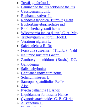
Tussilago farfara L.
Laminariae thallus eckloniae thallus
CapsicumannuumL.
Raphanus sativus L.
Rabdosia japonica (Burm. f.) Hara
Euphorbiae ebracteolatae rad
Erodii herba geranii herba
Wikstroemia indica (Linn.) C. A. Mey
Tripterygium wilfordii Hook.f.
Veratrum nigrum L.
Salvia plebeia R. Br.
Forsythia suspensa （Thunb.） Vahl
Nelumbo nucifera Gaertn.
Zanthoxylum nitidum（Roxb.）DC.
Ganoderma
Salix babylonica
Gentianae radix et rhizoma
Solanum nigrum L.
Sauropus spatulifolius Beille
Aloe
Pyrola calliantha H. Andr.
Liquidambar formosana Hance
Cyanotis arachnoides C. B. Clarke
A. venetum L.