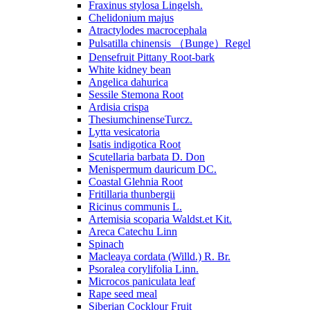
Fraxinus stylosa Lingelsh.
Chelidonium majus
Atractylodes macrocephala
Pulsatilla chinensis （Bunge）Regel
Densefruit Pittany Root-bark
White kidney bean
Angelica dahurica
Sessile Stemona Root
Ardisia crispa
ThesiumchinenseTurcz.
Lytta vesicatoria
Isatis indigotica Root
Scutellaria barbata D. Don
Menispermum dauricum DC.
Coastal Glehnia Root
Fritillaria thunbergii
Ricinus communis L.
Artemisia scoparia Waldst.et Kit.
Areca Catechu Linn
Spinach
Macleaya cordata (Willd.) R. Br.
Psoralea corylifolia Linn.
Microcos paniculata leaf
Rape seed meal
Siberian Cocklour Fruit