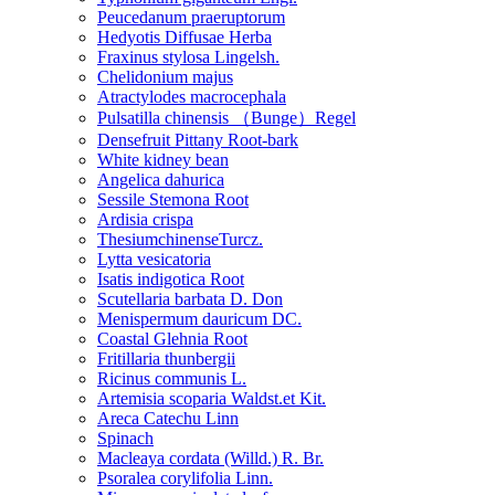
Peucedanum praeruptorum
Hedyotis Diffusae Herba
Fraxinus stylosa Lingelsh.
Chelidonium majus
Atractylodes macrocephala
Pulsatilla chinensis （Bunge）Regel
Densefruit Pittany Root-bark
White kidney bean
Angelica dahurica
Sessile Stemona Root
Ardisia crispa
ThesiumchinenseTurcz.
Lytta vesicatoria
Isatis indigotica Root
Scutellaria barbata D. Don
Menispermum dauricum DC.
Coastal Glehnia Root
Fritillaria thunbergii
Ricinus communis L.
Artemisia scoparia Waldst.et Kit.
Areca Catechu Linn
Spinach
Macleaya cordata (Willd.) R. Br.
Psoralea corylifolia Linn.