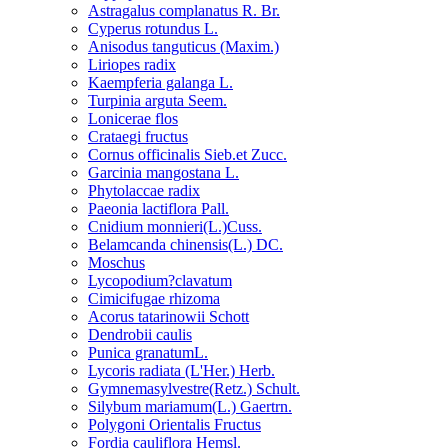
Astragalus complanatus R. Br.
Cyperus rotundus L.
Anisodus tanguticus (Maxim.)
Liriopes radix
Kaempferia galanga L.
Turpinia arguta Seem.
Lonicerae flos
Crataegi fructus
Cornus officinalis Sieb.et Zucc.
Garcinia mangostana L.
Phytolaccae radix
Paeonia lactiflora Pall.
Cnidium monnieri(L.)Cuss.
Belamcanda chinensis(L.) DC.
Moschus
Lycopodium?clavatum
Cimicifugae rhizoma
Acorus tatarinowii Schott
Dendrobii caulis
Punica granatumL.
Lycoris radiata (L'Her.) Herb.
Gymnemasylvestre(Retz.) Schult.
Silybum mariamum(L.) Gaertrn.
Polygoni Orientalis Fructus
Fordia cauliflora Hemsl.