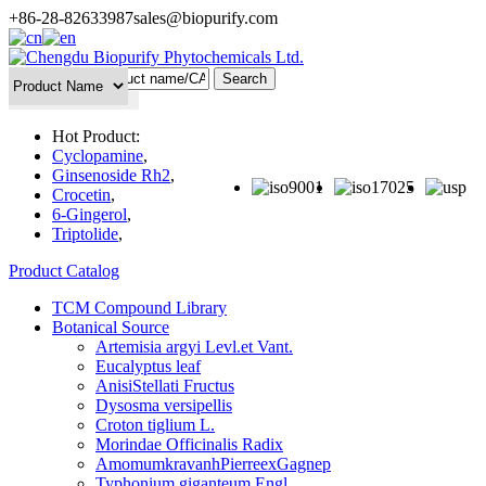
+86-28-82633987
sales@biopurify.com
Batch Search
Hot Product:
Cyclopamine
,
Ginsenoside Rh2
,
Crocetin
,
6-Gingerol
,
Triptolide
,
Product Catalog
TCM Compound Library
Botanical Source
Artemisia argyi Levl.et Vant.
Eucalyptus leaf
AnisiStellati Fructus
Dysosma versipellis
Croton tiglium L.
Morindae Officinalis Radix
AmomumkravanhPierreexGagnep
Typhonium giganteum Engl.