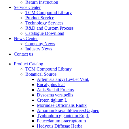
Return Instruction
Service Center
TCM Compound Library
Product Service
Technology Services
R&D and Custom Process
Catalogue Download
News Center
Company News
Industry News
Contact us
Product Catalog
TCM Compound Library
Botanical Source
Artemisia argyi Levl.et Vant.
Eucalyptus leaf
AnisiStellati Fructus
Dysosma versipellis
Croton tiglium L.
Morindae Officinalis Radix
AmomumkravanhPierreexGagnep
Typhonium giganteum Engl.
Peucedanum praeruptorum
Hedyotis Diffusae Herba