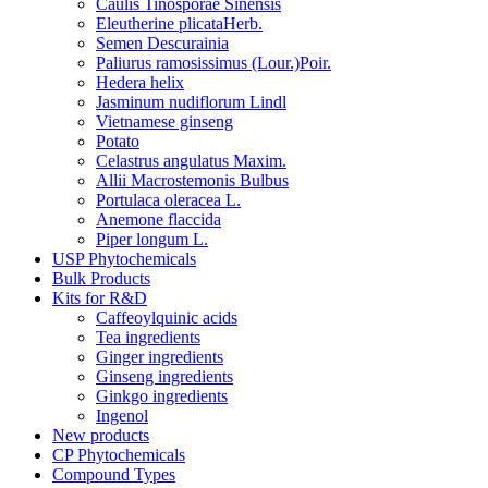
Caulis Tinosporae Sinensis
Eleutherine plicataHerb.
Semen Descurainia
Paliurus ramosissimus (Lour.)Poir.
Hedera helix
Jasminum nudiflorum Lindl
Vietnamese ginseng
Potato
Celastrus angulatus Maxim.
Allii Macrostemonis Bulbus
Portulaca oleracea L.
Anemone flaccida
Piper longum L.
USP Phytochemicals
Bulk Products
Kits for R&D
Caffeoylquinic acids
Tea ingredients
Ginger ingredients
Ginseng ingredients
Ginkgo ingredients
Ingenol
New products
CP Phytochemicals
Compound Types