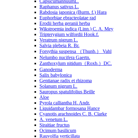
CapsicumannuumL.
Raphanus sativus L.
Rabdosia japonica (Burm. f.) Hara
Euphorbiae ebracteolatae rad
Erodii herba geranii herba
Wikstroemia indica (Linn.) C. A. Mey
Tripterygium wilfordii Hook.f.
Veratrum nigrum L.
Salvia plebeia R. Br.
Forsythia suspensa （Thunb.） Vahl
Nelumbo nucifera Gaertn.
Zanthoxylum nitidum（Roxb.）DC.
Ganoderma
Salix babylonica
Gentianae radix et rhizoma
Solanum nigrum L.
Sauropus spatulifolius Beille
Aloe
Pyrola calliantha H. Andr.
Liquidambar formosana Hance
Cyanotis arachnoides C. B. Clarke
A. venetum L.
Siraitiae fructus
Ocimum basilicum
Rauvolfia verticillata