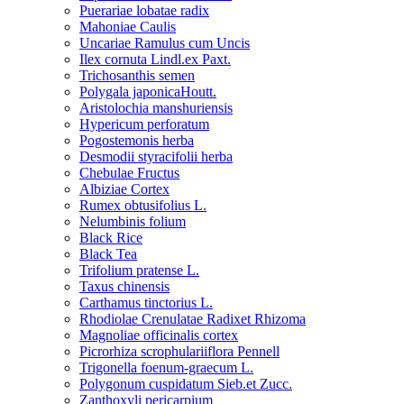
Puerariae lobatae radix
Mahoniae Caulis
Uncariae Ramulus cum Uncis
Ilex cornuta Lindl.ex Paxt.
Trichosanthis semen
Polygala japonicaHoutt.
Aristolochia manshuriensis
Hypericum perforatum
Pogostemonis herba
Desmodii styracifolii herba
Chebulae Fructus
Albiziae Cortex
Rumex obtusifolius L.
Nelumbinis folium
Black Rice
Black Tea
Trifolium pratense L.
Taxus chinensis
Carthamus tinctorius L.
Rhodiolae Crenulatae Radixet Rhizoma
Magnoliae officinalis cortex
Picrorhiza scrophulariiflora Pennell
Trigonella foenum-graecum L.
Polygonum cuspidatum Sieb.et Zucc.
Zanthoxyli pericarpium