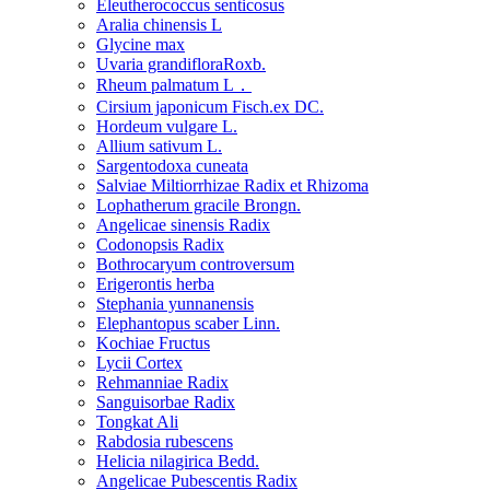
Eleutherococcus senticosus
Aralia chinensis L
Glycine max
Uvaria grandifloraRoxb.
Rheum palmatum L．
Cirsium japonicum Fisch.ex DC.
Hordeum vulgare L.
Allium sativum L.
Sargentodoxa cuneata
Salviae Miltiorrhizae Radix et Rhizoma
Lophatherum gracile Brongn.
Angelicae sinensis Radix
Codonopsis Radix
Bothrocaryum controversum
Erigerontis herba
Stephania yunnanensis
Elephantopus scaber Linn.
Kochiae Fructus
Lycii Cortex
Rehmanniae Radix
Sanguisorbae Radix
Tongkat Ali
Rabdosia rubescens
Helicia nilagirica Bedd.
Angelicae Pubescentis Radix