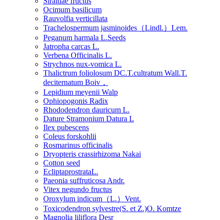
Siraitiae fructus
Ocimum basilicum
Rauvolfia verticillata
Trachelospermum jasminoides（Lindl.）Lem.
Peganum harmala L.Seeds
Jatropha carcas L.
Verbena Officinalis L.
Strychnos nux-vomica L.
Thalictrum foliolosum DC.T.cultratum Wall.T.
deciternatum Boiv，
Lepidium meyenii Walp
Ophiopogonis Radix
Rhododendron dauricum L.
Dature Stramonium Datura L
Ilex pubescens
Coleus forskohlii
Rosmarinus officinalis
Dryopteris crassirhizoma Nakai
Cotton seed
EcliptaprostrataL.
Paeonia suffruticosa Andr.
Vitex negundo fructus
Oroxylum indicum（L.）Vent.
Toxicodendron sylvestre(S. et Z.)O. Komtze
Magnolia liliflora Desr