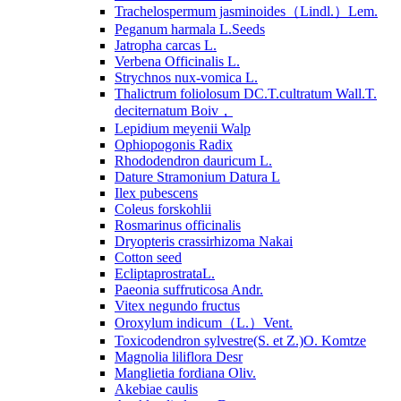
Trachelospermum jasminoides（Lindl.）Lem.
Peganum harmala L.Seeds
Jatropha carcas L.
Verbena Officinalis L.
Strychnos nux-vomica L.
Thalictrum foliolosum DC.T.cultratum Wall.T.
deciternatum Boiv，
Lepidium meyenii Walp
Ophiopogonis Radix
Rhododendron dauricum L.
Dature Stramonium Datura L
Ilex pubescens
Coleus forskohlii
Rosmarinus officinalis
Dryopteris crassirhizoma Nakai
Cotton seed
EcliptaprostrataL.
Paeonia suffruticosa Andr.
Vitex negundo fructus
Oroxylum indicum（L.）Vent.
Toxicodendron sylvestre(S. et Z.)O. Komtze
Magnolia liliflora Desr
Manglietia fordiana Oliv.
Akebiae caulis