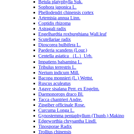
Betula platyphylla Suk.
Sophora japonica L.
Phellodendri chinensis cortex
Artemisia annua Linn.
Coptidis rhizoma
Astragali radix
Engelhardtia roxburghiana Wall.leaf
Scutellariae radix
Dioscorea bulbifera L.
Paederia scandens (Lour.)
Centella asiatica （L.）Urb.
Impatiens balsamina L.
Tribulus terrestris L.
Nerium indicum Mill.
Bacopa monnieri (L.) Wettst.
Ruscus aculeatus
Agave sisalana Perr. ex Engelm.
Daemonorops draco Bl.
Tacca chantrieri Andre.
Zingiber officinale Rose.
Curcuma Longa L.
Gynostemma pentaphyllum (Thunb.) Makino
Edgeworthia chrysantha Lindl.
Tinosporae Radix
Trollius chinensis