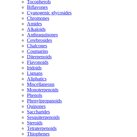
Tocopherols
Biflavones
Cyanogenic glycosides
Chromones
Amides
Alkaloids
Anthraquinones
Cerebrosides
Chalcones
Coumarins
Diterpenoids
Flavonoids
Iridoids
Lignans
Aliphatics
Miscellaneous
Monoterpenoids
Phenols
Phenylpropanoids
Quinones
Saccharides
Sesquiterpenoids
Steroids
Tetraterpenoids
Thiophenes