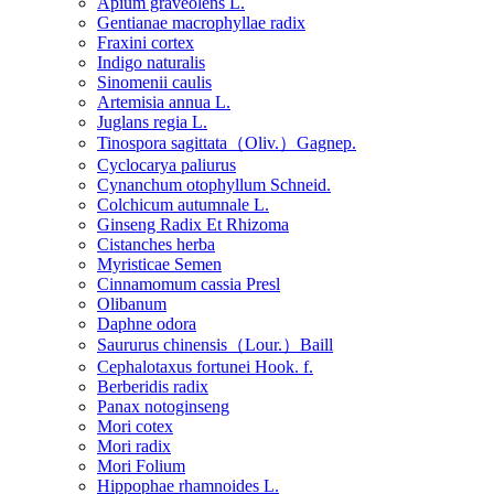
Apium graveolens L.
Gentianae macrophyllae radix
Fraxini cortex
Indigo naturalis
Sinomenii caulis
Artemisia annua L.
Juglans regia L.
Tinospora sagittata（Oliv.）Gagnep.
Cyclocarya paliurus
Cynanchum otophyllum Schneid.
Colchicum autumnale L.
Ginseng Radix Et Rhizoma
Cistanches herba
Myristicae Semen
Cinnamomum cassia Presl
Olibanum
Daphne odora
Saururus chinensis（Lour.）Baill
Cephalotaxus fortunei Hook. f.
Berberidis radix
Panax notoginseng
Mori cotex
Mori radix
Mori Folium
Hippophae rhamnoides L.