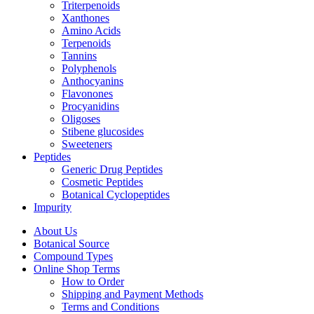
Triterpenoids
Xanthones
Amino Acids
Terpenoids
Tannins
Polyphenols
Anthocyanins
Flavonones
Procyanidins
Oligoses
Stibene glucosides
Sweeteners
Peptides
Generic Drug Peptides
Cosmetic Peptides
Botanical Cyclopeptides
Impurity
About Us
Botanical Source
Compound Types
Online Shop Terms
How to Order
Shipping and Payment Methods
Terms and Conditions