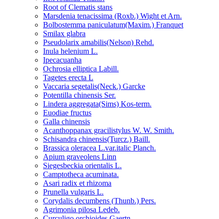
Root of Clematis stans
Marsdenia tenacissima (Roxb.) Wight et Arn.
Bolbostemma paniculatum(Maxim.) Franquet
Smilax glabra
Pseudolarix amabilis(Nelson) Rehd.
Inula helenium L.
Ipecacuanha
Ochrosia elliptica Labill.
Tagetes erecta L
Vaccaria segetalis(Neck.) Garcke
Potentilla chinensis Ser.
Lindera aggregata(Sims) Kos-term.
Euodiae fructus
Galla chinensis
Acanthoppanax gracilistylus W. W. Smith.
Schisandra chinensis(Turcz.) Baill.
Brassica oleracea L.var.italic Planch.
Apium graveolens Linn
Siegesbeckia orientalis L.
Camptotheca acuminata.
Asari radix et rhizoma
Prunella vulgaris L.
Corydalis decumbens (Thunb.) Pers.
Agrimonia pilosa Ledeb.
Curculigo orchioides Gaertn.