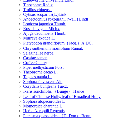
Edgeworthia chrysantha Lindl.
Tinosporae Radix
Trollius chinensis
Cytisus scoparius(L.)Link
Anoectochilus roxburghii (Wall.) Lindl
Lonicera japonica Thunb.
Rosa laevigata Michx.
Ajuga decumbens Thunb.
Murraya exotica L.
Platycodon grandiflorum（Jacq.）A.DC.
Chrysanthemum morifolium Ramat.
Selaginellae herba
Cassiae semen
Coffee Cherry
Piper methysticum Forst
Theobroma cacao L.
Tagetes patula L.
Sophora flavescens Ait.
Corydalis bungeana Turcz.
Ixeris sonchifolia （Bunge） Hance
Leaf of Chinese Holly, leaf of Broadleaf Holly
Sophora alopecuroides L
Momordica charantia L
Herba Acroptili Repentis
Picrasma quassioides （D. Don） Benn.