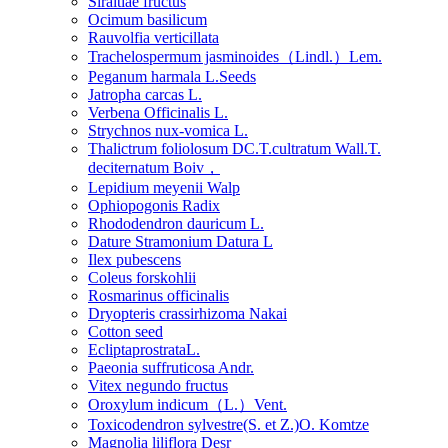
Siraitiae fructus
Ocimum basilicum
Rauvolfia verticillata
Trachelospermum jasminoides（Lindl.）Lem.
Peganum harmala L.Seeds
Jatropha carcas L.
Verbena Officinalis L.
Strychnos nux-vomica L.
Thalictrum foliolosum DC.T.cultratum Wall.T.
deciternatum Boiv，
Lepidium meyenii Walp
Ophiopogonis Radix
Rhododendron dauricum L.
Dature Stramonium Datura L
Ilex pubescens
Coleus forskohlii
Rosmarinus officinalis
Dryopteris crassirhizoma Nakai
Cotton seed
EcliptaprostrataL.
Paeonia suffruticosa Andr.
Vitex negundo fructus
Oroxylum indicum（L.）Vent.
Toxicodendron sylvestre(S. et Z.)O. Komtze
Magnolia liliflora Desr