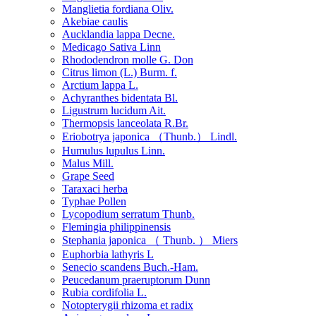
Manglietia fordiana Oliv.
Akebiae caulis
Aucklandia lappa Decne.
Medicago Sativa Linn
Rhododendron molle G. Don
Citrus limon (L.) Burm. f.
Arctium lappa L.
Achyranthes bidentata Bl.
Ligustrum lucidum Ait.
Thermopsis lanceolata R.Br.
Eriobotrya japonica （Thunb.） Lindl.
Humulus lupulus Linn.
Malus Mill.
Grape Seed
Taraxaci herba
Typhae Pollen
Lycopodium serratum Thunb.
Flemingia philippinensis
Stephania japonica （ Thunb. ） Miers
Euphorbia lathyris L
Senecio scandens Buch.-Ham.
Peucedanum praeruptorum Dunn
Rubia cordifolia L.
Notopterygii rhizoma et radix