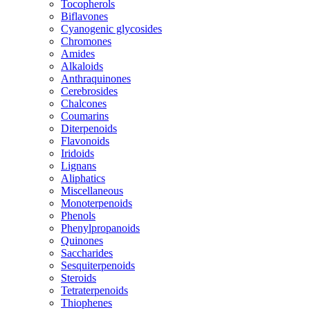
Tocopherols
Biflavones
Cyanogenic glycosides
Chromones
Amides
Alkaloids
Anthraquinones
Cerebrosides
Chalcones
Coumarins
Diterpenoids
Flavonoids
Iridoids
Lignans
Aliphatics
Miscellaneous
Monoterpenoids
Phenols
Phenylpropanoids
Quinones
Saccharides
Sesquiterpenoids
Steroids
Tetraterpenoids
Thiophenes