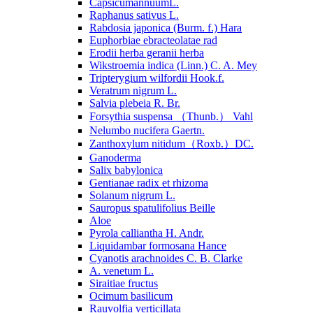
CapsicumannuumL.
Raphanus sativus L.
Rabdosia japonica (Burm. f.) Hara
Euphorbiae ebracteolatae rad
Erodii herba geranii herba
Wikstroemia indica (Linn.) C. A. Mey
Tripterygium wilfordii Hook.f.
Veratrum nigrum L.
Salvia plebeia R. Br.
Forsythia suspensa （Thunb.） Vahl
Nelumbo nucifera Gaertn.
Zanthoxylum nitidum（Roxb.）DC.
Ganoderma
Salix babylonica
Gentianae radix et rhizoma
Solanum nigrum L.
Sauropus spatulifolius Beille
Aloe
Pyrola calliantha H. Andr.
Liquidambar formosana Hance
Cyanotis arachnoides C. B. Clarke
A. venetum L.
Siraitiae fructus
Ocimum basilicum
Rauvolfia verticillata