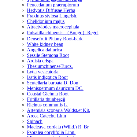
Peucedanum praeruptorum
Hedyotis Diffusae Herba
Fraxinus stylosa Lingelsh.
Chelidonium majus
Atractylodes macrocephala
Pulsatilla chinensis （Bunge）Regel
Densefruit Pittany Root-bark
White kidney bean
Angelica dahurica
Sessile Stemona Root
Ardisia crispa
ThesiumchinenseTurcz.
Lytta vesicatoria
Isatis indigotica Root
Scutellaria barbata D. Don
Menispermum dauricum DC.
Coastal Glehnia Root
Fritillaria thunbergii
Ricinus communis L.
Artemisia scoparia Waldst.et Kit.
Areca Catechu Linn
Spinach
Macleaya cordata (Willd.) R. Br.
Psoralea corylifolia Linn.