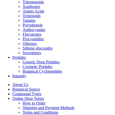
Triterpenoids
Xanthones
Amino Acids
Terpenoids
Tannins
Polyphenols
Anthocyanins
Flavonones
Procyanidins
Oligoses
Stibene glucosides
Sweeteners
Peptides
Generic Drug Peptides
Cosmetic Peptides
Botanical Cyclopeptides
Impurity
About Us
Botanical Source
Compound Types
Online Shop Terms
How to Order
Shipping and Payment Methods
Terms and Conditions