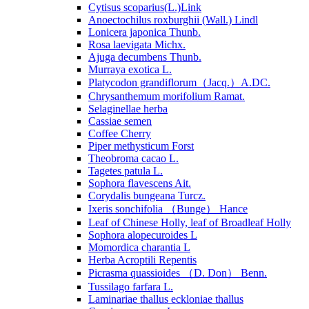
Cytisus scoparius(L.)Link
Anoectochilus roxburghii (Wall.) Lindl
Lonicera japonica Thunb.
Rosa laevigata Michx.
Ajuga decumbens Thunb.
Murraya exotica L.
Platycodon grandiflorum（Jacq.）A.DC.
Chrysanthemum morifolium Ramat.
Selaginellae herba
Cassiae semen
Coffee Cherry
Piper methysticum Forst
Theobroma cacao L.
Tagetes patula L.
Sophora flavescens Ait.
Corydalis bungeana Turcz.
Ixeris sonchifolia （Bunge） Hance
Leaf of Chinese Holly, leaf of Broadleaf Holly
Sophora alopecuroides L
Momordica charantia L
Herba Acroptili Repentis
Picrasma quassioides （D. Don） Benn.
Tussilago farfara L.
Laminariae thallus eckloniae thallus