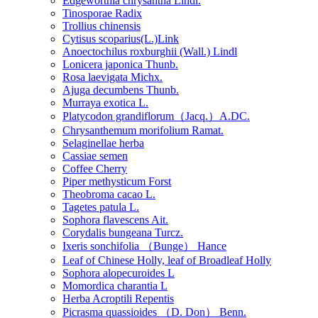
Edgeworthia chrysantha Lindl.
Tinosporae Radix
Trollius chinensis
Cytisus scoparius(L.)Link
Anoectochilus roxburghii (Wall.) Lindl
Lonicera japonica Thunb.
Rosa laevigata Michx.
Ajuga decumbens Thunb.
Murraya exotica L.
Platycodon grandiflorum（Jacq.）A.DC.
Chrysanthemum morifolium Ramat.
Selaginellae herba
Cassiae semen
Coffee Cherry
Piper methysticum Forst
Theobroma cacao L.
Tagetes patula L.
Sophora flavescens Ait.
Corydalis bungeana Turcz.
Ixeris sonchifolia （Bunge） Hance
Leaf of Chinese Holly, leaf of Broadleaf Holly
Sophora alopecuroides L
Momordica charantia L
Herba Acroptili Repentis
Picrasma quassioides （D. Don） Benn.