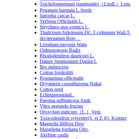
Trachelospermum jasminoides（Lindl.）Lem.
Peganum harmala L.Seeds
Jatropha carcas L.
Verbena Officinalis L.
Strychnos nux-vomica L.
Thalictrum foliolosum DC.T.cultratum Wall.T.
deciternatum Boiv，
Lepidium meyenii Walp
Ophiopogonis Radix
Rhododendron dauricum L.
Dature Stramonium Datura L
Ilex pubescens
Coleus forskohlii
Rosmarinus officinalis
Dryopteris crassirhizoma Nakai
Cotton seed
EcliptaprostrataL.
Paeonia suffruticosa Andr.
Vitex negundo fructus
Oroxylum indicum（L.）Vent.
Toxicodendron sylvestre(S. et Z.)O. Komtze
Magnolia liliflora Desr
Manglietia fordiana Oliv.
Akebiae caulis