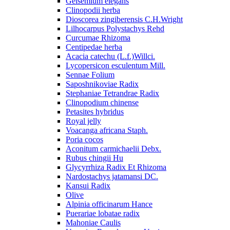
Gelsemium elegans
Clinopodii herba
Dioscorea zingiberensis C.H.Wright
Lilhocarpus Polystachys Rehd
Curcumae Rhizoma
Centipedae herba
Acacia catechu (L.f.)Willci.
Lycopersicon esculentum Mill.
Sennae Folium
Saposhnikoviae Radix
Stephaniae Tetrandrae Radix
Clinopodium chinense
Petasites hybridus
Royal jelly
Voacanga africana Staph.
Poria cocos
Aconitum carmichaelii Debx.
Rubus chingii Hu
Glycyrrhiza Radix Et Rhizoma
Nardostachys jatamansi DC.
Kansui Radix
Olive
Alpinia officinarum Hance
Puerariae lobatae radix
Mahoniae Caulis