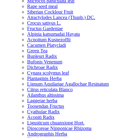
Microcos paniculata leaf
Rape seed meal
Siberian Cocklour Fruit
Atractylodes Lancea (Thunb.) DC.
Crocus sativus L.
Fructus Gardeniae
Alpinia katsumadai Hayata
Acnoitum Kusnezoffii
Cacumen Platycladi
Green Tea
Bupleuri Radix
Bufonis Venenum
Dichroae Radix
Cynara scolymus leaf
Plantaginis Herba
Lignum Aquilariae Agallochae Resinatum
Citrus reticulata Blanco
Ailanthus altissima
Laggerae herba
Toosendan Fructus
Cyathulae Radix
Aconiti Radix
Ligusticum chuanxiong Hort.
Dioscoreae Nipponicae Rhizoma
Andrographis Herba