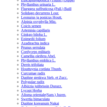
Euscaphisjaponica (Thunb.) Dippel
Phyllanthus urinaria L.
Flueggea suffruticosa (Pall.) Baill
Solidago decurrens Lour.
Leonurus ja ponicus Houtt.
Alpinia oxyphylla Miq.
Coicis semen
Artemisia capillaris
Ginkgo biloba L.
Epimedii folium
Azadirachta indica
Prunus serrulata
Cordyceps militaris
Camellia oleifera Abel.
Phyllanthus emblica L.
Derris trifoliata
Houttuynia cordata Thunb.
Curcumae radix
Daphne genkwa Sieb. et Zucc.
Polygalae radix
Albizzia julibrissin Durazz.
Lycopi Herba
Alisma orientale(Sam.) Juzep.
Swertia bimaculata
Daphne koreanum Nakai