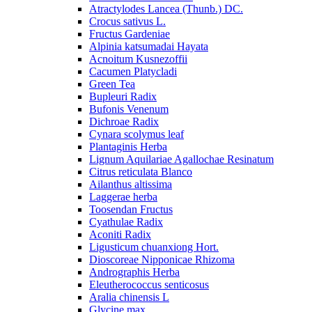
Atractylodes Lancea (Thunb.) DC.
Crocus sativus L.
Fructus Gardeniae
Alpinia katsumadai Hayata
Acnoitum Kusnezoffii
Cacumen Platycladi
Green Tea
Bupleuri Radix
Bufonis Venenum
Dichroae Radix
Cynara scolymus leaf
Plantaginis Herba
Lignum Aquilariae Agallochae Resinatum
Citrus reticulata Blanco
Ailanthus altissima
Laggerae herba
Toosendan Fructus
Cyathulae Radix
Aconiti Radix
Ligusticum chuanxiong Hort.
Dioscoreae Nipponicae Rhizoma
Andrographis Herba
Eleutherococcus senticosus
Aralia chinensis L
Glycine max