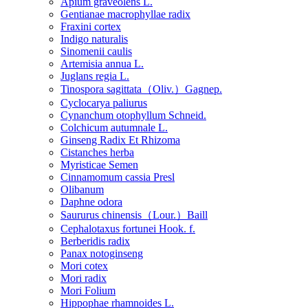
Apium graveolens L.
Gentianae macrophyllae radix
Fraxini cortex
Indigo naturalis
Sinomenii caulis
Artemisia annua L.
Juglans regia L.
Tinospora sagittata（Oliv.）Gagnep.
Cyclocarya paliurus
Cynanchum otophyllum Schneid.
Colchicum autumnale L.
Ginseng Radix Et Rhizoma
Cistanches herba
Myristicae Semen
Cinnamomum cassia Presl
Olibanum
Daphne odora
Saururus chinensis（Lour.）Baill
Cephalotaxus fortunei Hook. f.
Berberidis radix
Panax notoginseng
Mori cotex
Mori radix
Mori Folium
Hippophae rhamnoides L.