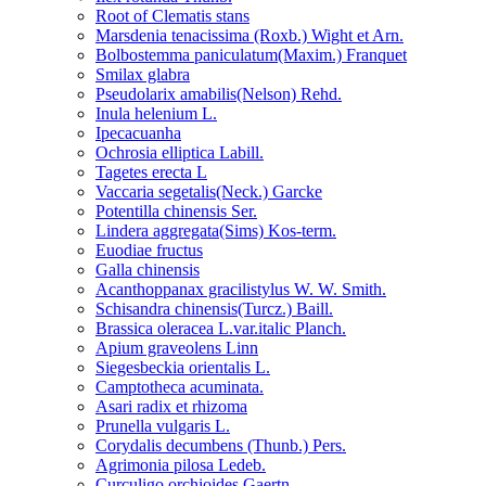
Root of Clematis stans
Marsdenia tenacissima (Roxb.) Wight et Arn.
Bolbostemma paniculatum(Maxim.) Franquet
Smilax glabra
Pseudolarix amabilis(Nelson) Rehd.
Inula helenium L.
Ipecacuanha
Ochrosia elliptica Labill.
Tagetes erecta L
Vaccaria segetalis(Neck.) Garcke
Potentilla chinensis Ser.
Lindera aggregata(Sims) Kos-term.
Euodiae fructus
Galla chinensis
Acanthoppanax gracilistylus W. W. Smith.
Schisandra chinensis(Turcz.) Baill.
Brassica oleracea L.var.italic Planch.
Apium graveolens Linn
Siegesbeckia orientalis L.
Camptotheca acuminata.
Asari radix et rhizoma
Prunella vulgaris L.
Corydalis decumbens (Thunb.) Pers.
Agrimonia pilosa Ledeb.
Curculigo orchioides Gaertn.