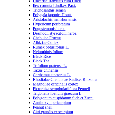
Uncariae Ramulus cum Uncis
Ilex cornuta Lindl.ex Paxt.
Trichosanthis semen
Polygala japonicaHoutt.
Aristolochia manshuriensis
Hypericum perforatum
Pogostemonis herba
Desmodii styracifolii herba
Chebulae Fructus
Albiziae Cortex
Rumex obtusifolius L.
Nelumbinis folium
Black Rice
Black Tea
Trifolium pratense L.
Taxus chinensis
Carthamus tinctorius L.
Rhodiolae Crenulatae Radixet Rhizoma
Magnoliae officinalis cortex
Picrorhiza scrophulariiflora Pennell
Trigonella foenum-graecum L.
Polygonum cuspidatum Sieb.et Zucc.
Zanthoxyli pericarpium
Peanut shell
Citri grandis exocarpium