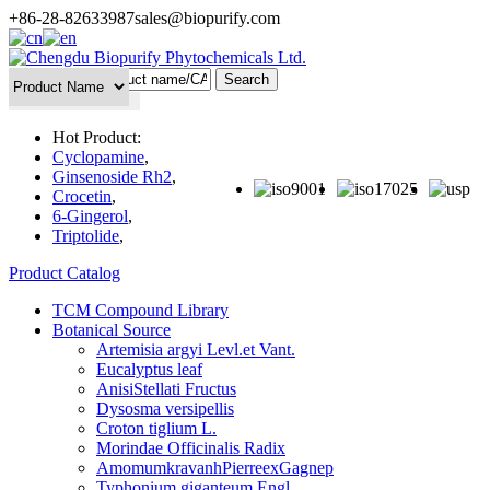
+86-28-82633987
sales@biopurify.com
Batch Search
Hot Product:
Cyclopamine
,
Ginsenoside Rh2
,
Crocetin
,
6-Gingerol
,
Triptolide
,
Product Catalog
TCM Compound Library
Botanical Source
Artemisia argyi Levl.et Vant.
Eucalyptus leaf
AnisiStellati Fructus
Dysosma versipellis
Croton tiglium L.
Morindae Officinalis Radix
AmomumkravanhPierreexGagnep
Typhonium giganteum Engl.