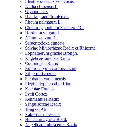
Eleutherococcus senticosus
Aralia chinensis L
Glycine max
Uvaria grandifloraRoxb.
Rheum palmatum L．
Cirsium japonicum Fisch.ex DC.
Hordeum vulgare L.
Allium sativum L.
Sargentodoxa cuneata
Salviae Miltiorrhizae Radix et Rhizoma
Lophatherum gracile Brongn.
Angelicae sinensis Radix
Codonopsis Radix
Bothrocaryum controversum
Erigerontis herba
Stephania yunnanensis
Elephantopus scaber Linn.
Kochiae Fructus
Lycii Cortex
Rehmanniae Radix
Sanguisorbae Radix
Tongkat Ali
Rabdosia rubescens
Helicia nilagirica Bedd.
Angelicae Pubescentis Radix