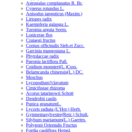
Astragalus complanatus R. Br.
Cyperus rotundus L.
Anisodus tanguticus (Maxim.)
Liriopes radix
Kaempferia galanga L.
Turpinia arguta Seem.
Lonicerae flos
Crataegi fructus
Cornus officinalis Sieb.et Zucc.
Garcinia mangostana L.
Phytolaccae radix
Paeonia lactiflora Pall.
Cnidium monnieri(L.)Cuss.
Belamcanda chinensis(L.) DC.
Moschus
Lycopodium?clavatum
Cimicifugae rhizoma
Acorus tatarinowii Schott
Dendrobii caulis
Punica granatumL.
Lycoris radiata (L'Her.) Herb.
Gymnemasylvestre(Retz.) Schult.
Silybum mariamum(L.) Gaertrn.
Polygoni Orientalis Fructus
Fordia cauliflora Hemsl.