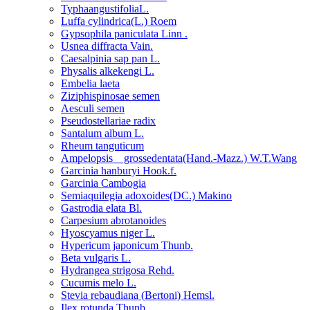
TyphaangustifoliaL.
Luffa cylindrica(L.) Roem
Gypsophila paniculata Linn .
Usnea diffracta Vain.
Caesalpinia sap pan L.
Physalis alkekengi L.
Embelia laeta
Ziziphispinosae semen
Aesculi semen
Pseudostellariae radix
Santalum album L.
Rheum tanguticum
Ampelopsis grossedentata(Hand.-Mazz.) W.T.Wang
Garcinia hanburyi Hook.f.
Garcinia Cambogia
Semiaquilegia adoxoides(DC.) Makino
Gastrodia elata Bl.
Carpesium abrotanoides
Hyoscyamus niger L.
Hypericum japonicum Thunb.
Beta vulgaris L.
Hydrangea strigosa Rehd.
Cucumis melo L.
Stevia rebaudiana (Bertoni) Hemsl.
Ilex rotunda Thunb.