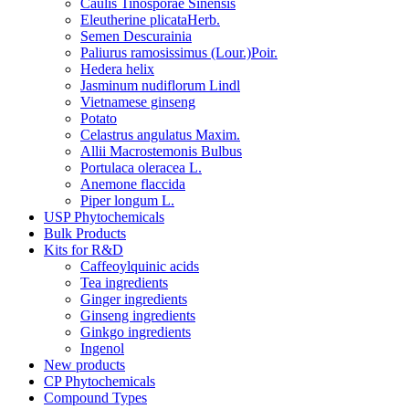
Caulis Tinosporae Sinensis
Eleutherine plicataHerb.
Semen Descurainia
Paliurus ramosissimus (Lour.)Poir.
Hedera helix
Jasminum nudiflorum Lindl
Vietnamese ginseng
Potato
Celastrus angulatus Maxim.
Allii Macrostemonis Bulbus
Portulaca oleracea L.
Anemone flaccida
Piper longum L.
USP Phytochemicals
Bulk Products
Kits for R&D
Caffeoylquinic acids
Tea ingredients
Ginger ingredients
Ginseng ingredients
Ginkgo ingredients
Ingenol
New products
CP Phytochemicals
Compound Types