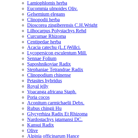
Lamiophlomis herba
Eucommia ulmoides Oliv.
Gelsemium elegans
Clinopodii herba
Dioscorea zingiberensis C.H.Wright
Lilhocarpus Polystachys Rehd
Curcumae Rhizoma
Centipedae herba
Acacia catechu (L.f.)Willci.
Lycopersicon esculentum Mill.
Sennae Folium
Saposhnikoviae Radix
Stephaniae Tetrandrae Radix
Clinopodium chinense
Petasites hybridus
Royal jelly
Voacanga africana Staph.
Poria cocos
Aconitum carmichaelii Debx.
Rubus chingii Hu
Glycyrrhiza Radix Et Rhizoma
Nardostachys jatamansi DC.
Kansui Radix
Olive
Alpinia officinarum Hance