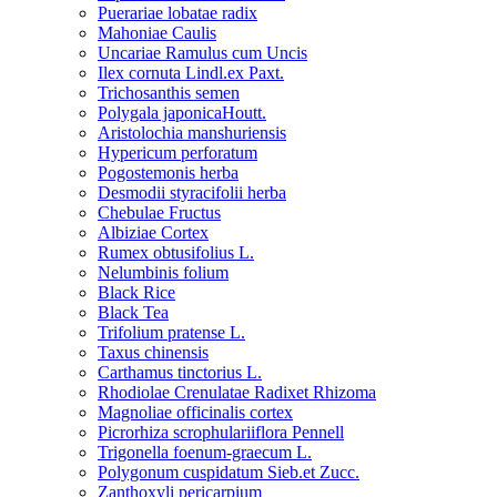
Puerariae lobatae radix
Mahoniae Caulis
Uncariae Ramulus cum Uncis
Ilex cornuta Lindl.ex Paxt.
Trichosanthis semen
Polygala japonicaHoutt.
Aristolochia manshuriensis
Hypericum perforatum
Pogostemonis herba
Desmodii styracifolii herba
Chebulae Fructus
Albiziae Cortex
Rumex obtusifolius L.
Nelumbinis folium
Black Rice
Black Tea
Trifolium pratense L.
Taxus chinensis
Carthamus tinctorius L.
Rhodiolae Crenulatae Radixet Rhizoma
Magnoliae officinalis cortex
Picrorhiza scrophulariiflora Pennell
Trigonella foenum-graecum L.
Polygonum cuspidatum Sieb.et Zucc.
Zanthoxyli pericarpium