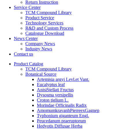
Return Instruction
Service Center
TCM Compound Library
Product Service
Technology Services
R&D and Custom Process
Catalogue Download
News Center
Company News
Industry News
Contact us
Product Catalog
TCM Compound Library
Botanical Source
Artemisia argyi Levl.et Vant.
Eucalyptus leaf
AnisiStellati Fructus
Dysosma versipellis
Croton tiglium L.
Morindae Officinalis Radix
AmomumkravanhPierreexGagnep
Typhonium giganteum Engl.
Peucedanum praeruptorum
Hedyotis Diffusae Herba