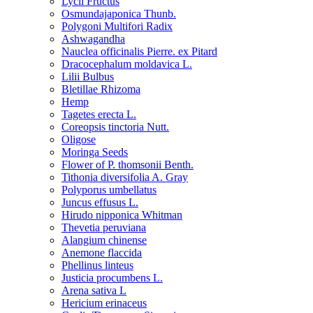
Lycii Fructus
Osmundajaponica Thunb.
Polygoni Multifori Radix
Ashwagandha
Nauclea officinalis Pierre. ex Pitard
Dracocephalum moldavica L.
Lilii Bulbus
Bletillae Rhizoma
Hemp
Tagetes erecta L.
Coreopsis tinctoria Nutt.
Oligose
Moringa Seeds
Flower of P. thomsonii Benth.
Tithonia diversifolia A. Gray
Polyporus umbellatus
Juncus effusus L.
Hirudo nipponica Whitman
Thevetia peruviana
Alangium chinense
Anemone flaccida
Phellinus linteus
Justicia procumbens L.
Arena sativa L
Hericium erinaceus