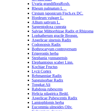
Uvaria grandifloraRoxb.
Rheum palmatum L．
Cirsium japonicum Fisch.ex DC.
Hordeum vulgare L.
Allium sativum L.
Sargentodoxa cuneata
Salviae Miltiorrhizae Radix et Rhizoma
Lophatherum gracile Brongn.
Angelicae sinensis Radix
Codonopsis Radix
Bothrocaryum controversum
Erigerontis herba
Stephania yunnanensis
Elephantopus scaber Linn.
Kochiae Fructus
Lycii Cortex
Rehmanniae Radix
Sanguisorbae Radix
Tongkat Ali
Rabdosia rubescens
Helicia nilagirica Bedd.
Angelicae Pubescentis Radix
Lamiophlomis herba
Eucommia ulmoides Oliv.