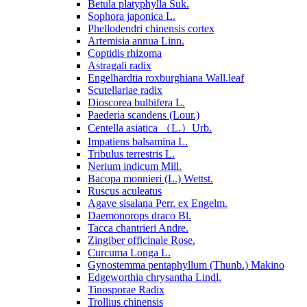
Betula platyphylla Suk.
Sophora japonica L.
Phellodendri chinensis cortex
Artemisia annua Linn.
Coptidis rhizoma
Astragali radix
Engelhardtia roxburghiana Wall.leaf
Scutellariae radix
Dioscorea bulbifera L.
Paederia scandens (Lour.)
Centella asiatica （L.）Urb.
Impatiens balsamina L.
Tribulus terrestris L.
Nerium indicum Mill.
Bacopa monnieri (L.) Wettst.
Ruscus aculeatus
Agave sisalana Perr. ex Engelm.
Daemonorops draco Bl.
Tacca chantrieri Andre.
Zingiber officinale Rose.
Curcuma Longa L.
Gynostemma pentaphyllum (Thunb.) Makino
Edgeworthia chrysantha Lindl.
Tinosporae Radix
Trollius chinensis