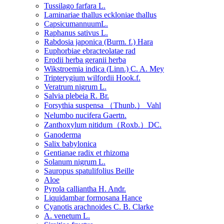
Tussilago farfara L.
Laminariae thallus eckloniae thallus
CapsicumannuumL.
Raphanus sativus L.
Rabdosia japonica (Burm. f.) Hara
Euphorbiae ebracteolatae rad
Erodii herba geranii herba
Wikstroemia indica (Linn.) C. A. Mey
Tripterygium wilfordii Hook.f.
Veratrum nigrum L.
Salvia plebeia R. Br.
Forsythia suspensa （Thunb.） Vahl
Nelumbo nucifera Gaertn.
Zanthoxylum nitidum（Roxb.）DC.
Ganoderma
Salix babylonica
Gentianae radix et rhizoma
Solanum nigrum L.
Sauropus spatulifolius Beille
Aloe
Pyrola calliantha H. Andr.
Liquidambar formosana Hance
Cyanotis arachnoides C. B. Clarke
A. venetum L.