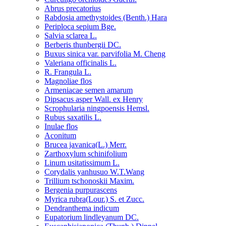
Abrus precatorius
Rabdosia amethystoides (Benth.) Hara
Periploca sepium Bge.
Salvia sclarea L.
Berberis thunbergii DC.
Buxus sinica var. parvifolia M. Cheng
Valeriana officinalis L.
R. Frangula L.
Magnoliae flos
Armeniacae semen amarum
Dipsacus asper Wall. ex Henry
Scrophularia ningpoensis Hemsl.
Rubus saxatilis L.
Inulae flos
Aconitum
Brucea javanica(L.) Merr.
Zarthoxylum schinifolium
Linum usitatissimum L.
Corydalis yanhusuo W.T.Wang
Trillium tschonoskii Maxim.
Bergenia purpurascens
Myrica rubra(Lour.) S. et Zucc.
Dendranthema indicum
Eupatorium lindleyanum DC.