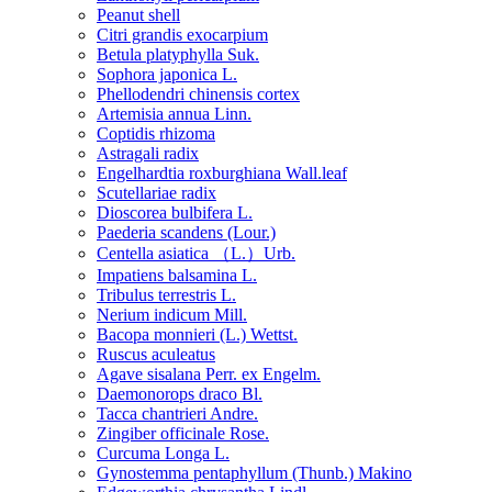
Peanut shell
Citri grandis exocarpium
Betula platyphylla Suk.
Sophora japonica L.
Phellodendri chinensis cortex
Artemisia annua Linn.
Coptidis rhizoma
Astragali radix
Engelhardtia roxburghiana Wall.leaf
Scutellariae radix
Dioscorea bulbifera L.
Paederia scandens (Lour.)
Centella asiatica （L.）Urb.
Impatiens balsamina L.
Tribulus terrestris L.
Nerium indicum Mill.
Bacopa monnieri (L.) Wettst.
Ruscus aculeatus
Agave sisalana Perr. ex Engelm.
Daemonorops draco Bl.
Tacca chantrieri Andre.
Zingiber officinale Rose.
Curcuma Longa L.
Gynostemma pentaphyllum (Thunb.) Makino