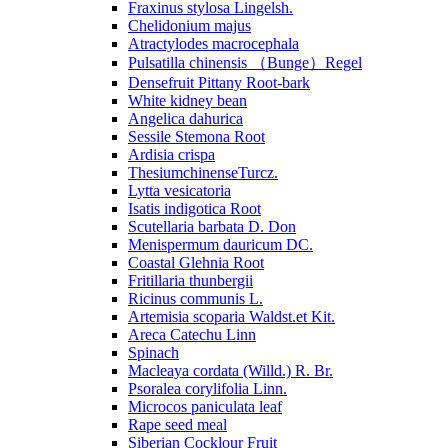
Fraxinus stylosa Lingelsh.
Chelidonium majus
Atractylodes macrocephala
Pulsatilla chinensis （Bunge）Regel
Densefruit Pittany Root-bark
White kidney bean
Angelica dahurica
Sessile Stemona Root
Ardisia crispa
ThesiumchinenseTurcz.
Lytta vesicatoria
Isatis indigotica Root
Scutellaria barbata D. Don
Menispermum dauricum DC.
Coastal Glehnia Root
Fritillaria thunbergii
Ricinus communis L.
Artemisia scoparia Waldst.et Kit.
Areca Catechu Linn
Spinach
Macleaya cordata (Willd.) R. Br.
Psoralea corylifolia Linn.
Microcos paniculata leaf
Rape seed meal
Siberian Cocklour Fruit