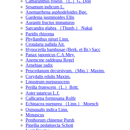
Catharanthus roseus （L.）G. Don
Sesamum indicum L.
Anemarrhena asphodeloides Bge.
Gardenia jasminoides Ellis
Aurantii fructus immaturus
Sarcandra glabra （Thunb.） Nakai
Paridis rhizoma
Phyllanthus niruri Linn.
Crotalaria pallida Ait.
Hypocrella bambusae (Berk. et Br.) Sacc
Panax japonicus C.A.Mey.
Anemcme raddeana Regel
Arnebiae radix
Peucedanum decursivum.（Miq.）Maxim.
Corydalis edulis Maxim.
Ligustrum purpurascens
Perilla frutescem（L.）Britt.
Aster tataricus L.f.
Callicarpa formosana Rolfe
Echinacea purpurea （Linn.） Moench
Quisqualis indica Linn.
Monascus
Penthorum chinense Pursh
Pinellia pedatisecta Schott