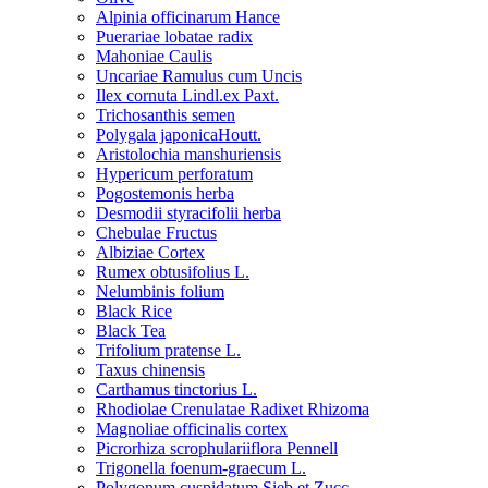
Alpinia officinarum Hance
Puerariae lobatae radix
Mahoniae Caulis
Uncariae Ramulus cum Uncis
Ilex cornuta Lindl.ex Paxt.
Trichosanthis semen
Polygala japonicaHoutt.
Aristolochia manshuriensis
Hypericum perforatum
Pogostemonis herba
Desmodii styracifolii herba
Chebulae Fructus
Albiziae Cortex
Rumex obtusifolius L.
Nelumbinis folium
Black Rice
Black Tea
Trifolium pratense L.
Taxus chinensis
Carthamus tinctorius L.
Rhodiolae Crenulatae Radixet Rhizoma
Magnoliae officinalis cortex
Picrorhiza scrophulariiflora Pennell
Trigonella foenum-graecum L.
Polygonum cuspidatum Sieb.et Zucc.