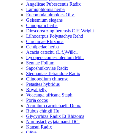
Angelicae Pubescentis Radix
Lamiophlomis herba
Eucommia ulmoides Oliv.
Gelsemium elegans
Clinopodii herba
Dioscorea zingiberensis C.H.Wright
Lilhocarpus Polystachys Rehd
Curcumae Rhizoma
Centipedae herba
Acacia catechu (L.f.)Willci.
Lycopersicon esculentum Mill.
Sennae Folium
Saposhnikoviae Radix
Stephaniae Tetrandrae Radix
Clinopodium chinense
Petasites hybridus
Royal jelly
Voacanga africana Staph.
Poria cocos
Aconitum carmichaelii Debx.
Rubus chingii Hu
Glycyrrhiza Radix Et Rhizoma
Nardostachys jatamansi DC.
Kansui Radix
Olive