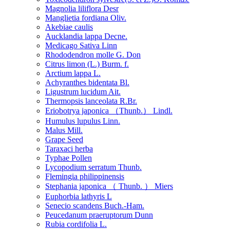
Magnolia liliflora Desr
Manglietia fordiana Oliv.
Akebiae caulis
Aucklandia lappa Decne.
Medicago Sativa Linn
Rhododendron molle G. Don
Citrus limon (L.) Burm. f.
Arctium lappa L.
Achyranthes bidentata Bl.
Ligustrum lucidum Ait.
Thermopsis lanceolata R.Br.
Eriobotrya japonica （Thunb.） Lindl.
Humulus lupulus Linn.
Malus Mill.
Grape Seed
Taraxaci herba
Typhae Pollen
Lycopodium serratum Thunb.
Flemingia philippinensis
Stephania japonica （ Thunb. ） Miers
Euphorbia lathyris L
Senecio scandens Buch.-Ham.
Peucedanum praeruptorum Dunn
Rubia cordifolia L.