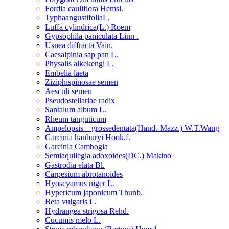
Fordia cauliflora Hemsl.
TyphaangustifoliaL.
Luffa cylindrica(L.) Roem
Gypsophila paniculata Linn .
Usnea diffracta Vain.
Caesalpinia sap pan L.
Physalis alkekengi L.
Embelia laeta
Ziziphispinosae semen
Aesculi semen
Pseudostellariae radix
Santalum album L.
Rheum tanguticum
Ampelopsis grossedentata(Hand.-Mazz.) W.T.Wang
Garcinia hanburyi Hook.f.
Garcinia Cambogia
Semiaquilegia adoxoides(DC.) Makino
Gastrodia elata Bl.
Carpesium abrotanoides
Hyoscyamus niger L.
Hypericum japonicum Thunb.
Beta vulgaris L.
Hydrangea strigosa Rehd.
Cucumis melo L.