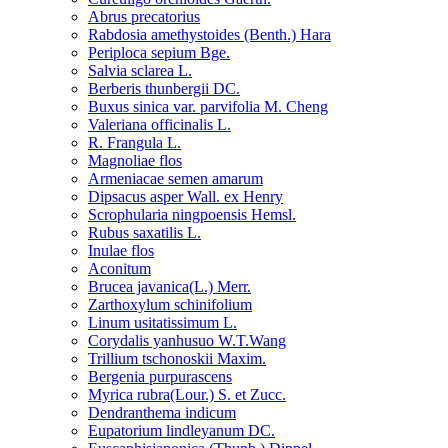
Abrus precatorius
Rabdosia amethystoides (Benth.) Hara
Periploca sepium Bge.
Salvia sclarea L.
Berberis thunbergii DC.
Buxus sinica var. parvifolia M. Cheng
Valeriana officinalis L.
R. Frangula L.
Magnoliae flos
Armeniacae semen amarum
Dipsacus asper Wall. ex Henry
Scrophularia ningpoensis Hemsl.
Rubus saxatilis L.
Inulae flos
Aconitum
Brucea javanica(L.) Merr.
Zarthoxylum schinifolium
Linum usitatissimum L.
Corydalis yanhusuo W.T.Wang
Trillium tschonoskii Maxim.
Bergenia purpurascens
Myrica rubra(Lour.) S. et Zucc.
Dendranthema indicum
Eupatorium lindleyanum DC.