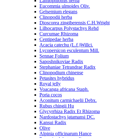
Lamiophlomis herba
Eucommia ulmoides Oliv.
Gelsemium elegans
Clinopodii herba
Dioscorea zingiberensis C.H.Wright
Lilhocarpus Polystachys Rehd
Curcumae Rhizoma
Centipedae herba
Acacia catechu (L.f.)Willci.
Lycopersicon esculentum Mill.
Sennae Folium
Saposhnikoviae Radix
Stephaniae Tetrandrae Radix
Clinopodium chinense
Petasites hybridus
Royal jelly
Voacanga africana Staph.
Poria cocos
Aconitum carmichaelii Debx.
Rubus chingii Hu
Glycyrrhiza Radix Et Rhizoma
Nardostachys jatamansi DC.
Kansui Radix
Olive
Alpinia officinarum Hance