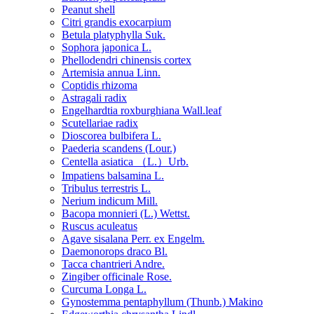
Peanut shell
Citri grandis exocarpium
Betula platyphylla Suk.
Sophora japonica L.
Phellodendri chinensis cortex
Artemisia annua Linn.
Coptidis rhizoma
Astragali radix
Engelhardtia roxburghiana Wall.leaf
Scutellariae radix
Dioscorea bulbifera L.
Paederia scandens (Lour.)
Centella asiatica （L.）Urb.
Impatiens balsamina L.
Tribulus terrestris L.
Nerium indicum Mill.
Bacopa monnieri (L.) Wettst.
Ruscus aculeatus
Agave sisalana Perr. ex Engelm.
Daemonorops draco Bl.
Tacca chantrieri Andre.
Zingiber officinale Rose.
Curcuma Longa L.
Gynostemma pentaphyllum (Thunb.) Makino