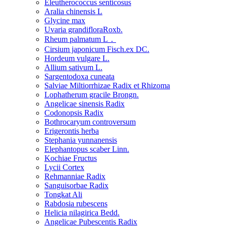
Eleutherococcus senticosus
Aralia chinensis L
Glycine max
Uvaria grandifloraRoxb.
Rheum palmatum L．
Cirsium japonicum Fisch.ex DC.
Hordeum vulgare L.
Allium sativum L.
Sargentodoxa cuneata
Salviae Miltiorrhizae Radix et Rhizoma
Lophatherum gracile Brongn.
Angelicae sinensis Radix
Codonopsis Radix
Bothrocaryum controversum
Erigerontis herba
Stephania yunnanensis
Elephantopus scaber Linn.
Kochiae Fructus
Lycii Cortex
Rehmanniae Radix
Sanguisorbae Radix
Tongkat Ali
Rabdosia rubescens
Helicia nilagirica Bedd.
Angelicae Pubescentis Radix