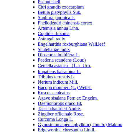
Peanut shell
Citri grandis exocarpium
Betula platyphylla Suk.
Sophora japonica L.
Phellodendri chinensis cortex
Artemisia annua Linn.
Coptidis rhizoma
Astragali radix
Engelhardtia roxburghiana Wall.leaf
Scutellariae radix
Dioscorea bulbifera L.
Paederia scandens (Lour.)
Centella asiatica （L.）Urb.
Impatiens balsamina L.
Tribulus terrestris L.
Nerium indicum Mill.
Bacopa monnieri (L.) Wettst.
Ruscus aculeatus
Agave sisalana Perr. ex Engelm.
Daemonorops draco Bl.
Tacca chantrieri Andre.
Zingiber officinale Rose.
Curcuma Longa L.
Gynostemma pentaphyllum (Thunb.) Makino
Edgeworthia chrysantha Lindl.