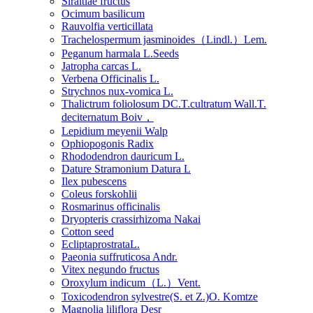
Siraitiae fructus
Ocimum basilicum
Rauvolfia verticillata
Trachelospermum jasminoides（Lindl.）Lem.
Peganum harmala L.Seeds
Jatropha carcas L.
Verbena Officinalis L.
Strychnos nux-vomica L.
Thalictrum foliolosum DC.T.cultratum Wall.T.
deciternatum Boiv，
Lepidium meyenii Walp
Ophiopogonis Radix
Rhododendron dauricum L.
Dature Stramonium Datura L
Ilex pubescens
Coleus forskohlii
Rosmarinus officinalis
Dryopteris crassirhizoma Nakai
Cotton seed
EcliptaprostrataL.
Paeonia suffruticosa Andr.
Vitex negundo fructus
Oroxylum indicum（L.）Vent.
Toxicodendron sylvestre(S. et Z.)O. Komtze
Magnolia liliflora Desr