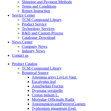
Shipping and Payment Methods
Terms and Conditions
Return Instruction
Service Center
TCM Compound Library
Product Service
Technology Services
R&D and Custom Process
Catalogue Download
News Center
Company News
Industry News
Contact us
Product Catalog
TCM Compound Library
Botanical Source
Artemisia argyi Levl.et Vant.
Eucalyptus leaf
AnisiStellati Fructus
Dysosma versipellis
Croton tiglium L.
Morindae Officinalis Radix
AmomumkravanhPierreexGagnep
Typhonium giganteum Engl.