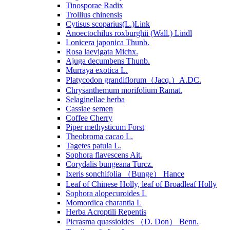
Tinosporae Radix
Trollius chinensis
Cytisus scoparius(L.)Link
Anoectochilus roxburghii (Wall.) Lindl
Lonicera japonica Thunb.
Rosa laevigata Michx.
Ajuga decumbens Thunb.
Murraya exotica L.
Platycodon grandiflorum（Jacq.）A.DC.
Chrysanthemum morifolium Ramat.
Selaginellae herba
Cassiae semen
Coffee Cherry
Piper methysticum Forst
Theobroma cacao L.
Tagetes patula L.
Sophora flavescens Ait.
Corydalis bungeana Turcz.
Ixeris sonchifolia （Bunge） Hance
Leaf of Chinese Holly, leaf of Broadleaf Holly
Sophora alopecuroides L
Momordica charantia L
Herba Acroptili Repentis
Picrasma quassioides （D. Don） Benn.