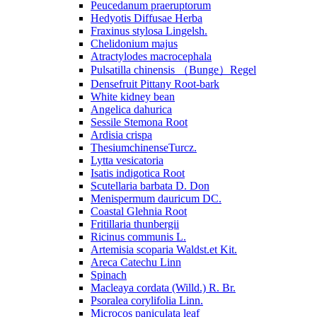
Peucedanum praeruptorum
Hedyotis Diffusae Herba
Fraxinus stylosa Lingelsh.
Chelidonium majus
Atractylodes macrocephala
Pulsatilla chinensis （Bunge）Regel
Densefruit Pittany Root-bark
White kidney bean
Angelica dahurica
Sessile Stemona Root
Ardisia crispa
ThesiumchinenseTurcz.
Lytta vesicatoria
Isatis indigotica Root
Scutellaria barbata D. Don
Menispermum dauricum DC.
Coastal Glehnia Root
Fritillaria thunbergii
Ricinus communis L.
Artemisia scoparia Waldst.et Kit.
Areca Catechu Linn
Spinach
Macleaya cordata (Willd.) R. Br.
Psoralea corylifolia Linn.
Microcos paniculata leaf