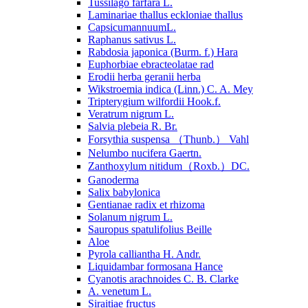
Tussilago farfara L.
Laminariae thallus eckloniae thallus
CapsicumannuumL.
Raphanus sativus L.
Rabdosia japonica (Burm. f.) Hara
Euphorbiae ebracteolatae rad
Erodii herba geranii herba
Wikstroemia indica (Linn.) C. A. Mey
Tripterygium wilfordii Hook.f.
Veratrum nigrum L.
Salvia plebeia R. Br.
Forsythia suspensa （Thunb.） Vahl
Nelumbo nucifera Gaertn.
Zanthoxylum nitidum（Roxb.）DC.
Ganoderma
Salix babylonica
Gentianae radix et rhizoma
Solanum nigrum L.
Sauropus spatulifolius Beille
Aloe
Pyrola calliantha H. Andr.
Liquidambar formosana Hance
Cyanotis arachnoides C. B. Clarke
A. venetum L.
Siraitiae fructus