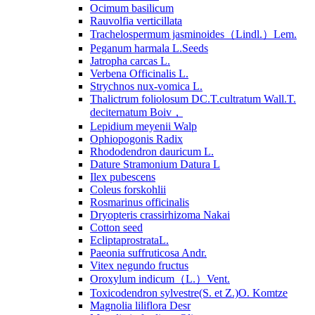
Ocimum basilicum
Rauvolfia verticillata
Trachelospermum jasminoides（Lindl.）Lem.
Peganum harmala L.Seeds
Jatropha carcas L.
Verbena Officinalis L.
Strychnos nux-vomica L.
Thalictrum foliolosum DC.T.cultratum Wall.T.
deciternatum Boiv，
Lepidium meyenii Walp
Ophiopogonis Radix
Rhododendron dauricum L.
Dature Stramonium Datura L
Ilex pubescens
Coleus forskohlii
Rosmarinus officinalis
Dryopteris crassirhizoma Nakai
Cotton seed
EcliptaprostrataL.
Paeonia suffruticosa Andr.
Vitex negundo fructus
Oroxylum indicum（L.）Vent.
Toxicodendron sylvestre(S. et Z.)O. Komtze
Magnolia liliflora Desr