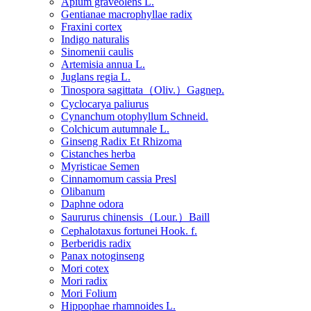
Apium graveolens L.
Gentianae macrophyllae radix
Fraxini cortex
Indigo naturalis
Sinomenii caulis
Artemisia annua L.
Juglans regia L.
Tinospora sagittata（Oliv.）Gagnep.
Cyclocarya paliurus
Cynanchum otophyllum Schneid.
Colchicum autumnale L.
Ginseng Radix Et Rhizoma
Cistanches herba
Myristicae Semen
Cinnamomum cassia Presl
Olibanum
Daphne odora
Saururus chinensis（Lour.）Baill
Cephalotaxus fortunei Hook. f.
Berberidis radix
Panax notoginseng
Mori cotex
Mori radix
Mori Folium
Hippophae rhamnoides L.