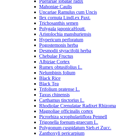
Puerariae lobatae radix
Mahoniae Caulis
Uncariae Ramulus cum Uncis
Ilex cornuta Lindl.ex Paxt.
Trichosanthis semen
Polygala japonicaHoutt.
Aristolochia manshuriensis
Hypericum perforatum
Pogostemonis herba
Desmodii styracifolii herba
Chebulae Fructus
Albiziae Cortex
Rumex obtusifolius L.
Nelumbinis folium
Black Rice
Black Tea
Trifolium pratense L.
Taxus chinensis
Carthamus tinctorius L.
Rhodiolae Crenulatae Radixet Rhizoma
Magnoliae officinalis cortex
Picrorhiza scrophulariiflora Pennell
Trigonella foenum-graecum L.
Polygonum cuspidatum Sieb.et Zucc.
Zanthoxyli pericarpium