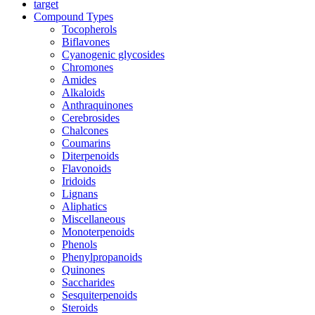
target
Compound Types
Tocopherols
Biflavones
Cyanogenic glycosides
Chromones
Amides
Alkaloids
Anthraquinones
Cerebrosides
Chalcones
Coumarins
Diterpenoids
Flavonoids
Iridoids
Lignans
Aliphatics
Miscellaneous
Monoterpenoids
Phenols
Phenylpropanoids
Quinones
Saccharides
Sesquiterpenoids
Steroids