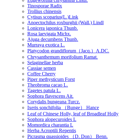
Edgeworthia chrysantha Lindl.
Tinosporae Radix
Trollius chinensis
Cytisus scoparius(L.)Link
Anoectochilus roxburghii (Wall.) Lindl
Lonicera japonica Thunb.
Rosa laevigata Michx.
Ajuga decumbens Thunb.
Murraya exotica L.
Platycodon grandiflorum（Jacq.）A.DC.
Chrysanthemum morifolium Ramat.
Selaginellae herba
Cassiae semen
Coffee Cherry
Piper methysticum Forst
Theobroma cacao L.
Tagetes patula L.
Sophora flavescens Ait.
Corydalis bungeana Turcz.
Ixeris sonchifolia （Bunge） Hance
Leaf of Chinese Holly, leaf of Broadleaf Holly
Sophora alopecuroides L
Momordica charantia L
Herba Acroptili Repentis
Picrasma quassioides （D. Don） Benn.