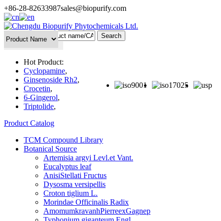
+86-28-82633987
sales@biopurify.com
Batch Search
Hot Product:
Cyclopamine
,
Ginsenoside Rh2
,
Crocetin
,
6-Gingerol
,
Triptolide
,
Product Catalog
TCM Compound Library
Botanical Source
Artemisia argyi Levl.et Vant.
Eucalyptus leaf
AnisiStellati Fructus
Dysosma versipellis
Croton tiglium L.
Morindae Officinalis Radix
AmomumkravanhPierreexGagnep
Typhonium giganteum Engl.