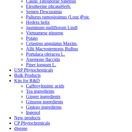
Caulis Tinosporae Sinensis
Eleutherine plicataHerb.
Semen Descurainia
Paliurus ramosissimus (Lour.)Poir.
Hedera helix
Jasminum nudiflorum Lindl
Vietnamese ginseng
Potato
Celastrus angulatus Maxim.
Allii Macrostemonis Bulbus
Portulaca oleracea L.
Anemone flaccida
Piper longum L.
USP Phytochemicals
Bulk Products
Kits for R&D
Caffeoylquinic acids
Tea ingredients
Ginger ingredients
Ginseng ingredients
Ginkgo ingredients
Ingenol
New products
CP Phytochemicals
disease