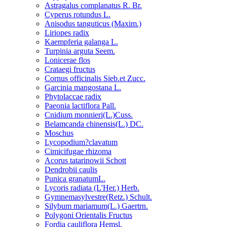
Astragalus complanatus R. Br.
Cyperus rotundus L.
Anisodus tanguticus (Maxim.)
Liriopes radix
Kaempferia galanga L.
Turpinia arguta Seem.
Lonicerae flos
Crataegi fructus
Cornus officinalis Sieb.et Zucc.
Garcinia mangostana L.
Phytolaccae radix
Paeonia lactiflora Pall.
Cnidium monnieri(L.)Cuss.
Belamcanda chinensis(L.) DC.
Moschus
Lycopodium?clavatum
Cimicifugae rhizoma
Acorus tatarinowii Schott
Dendrobii caulis
Punica granatumL.
Lycoris radiata (L'Her.) Herb.
Gymnemasylvestre(Retz.) Schult.
Silybum mariamum(L.) Gaertrn.
Polygoni Orientalis Fructus
Fordia cauliflora Hemsl.