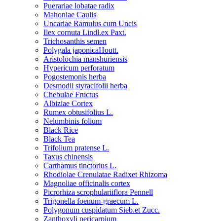
Puerariae lobatae radix
Mahoniae Caulis
Uncariae Ramulus cum Uncis
Ilex cornuta Lindl.ex Paxt.
Trichosanthis semen
Polygala japonicaHoutt.
Aristolochia manshuriensis
Hypericum perforatum
Pogostemonis herba
Desmodii styracifolii herba
Chebulae Fructus
Albiziae Cortex
Rumex obtusifolius L.
Nelumbinis folium
Black Rice
Black Tea
Trifolium pratense L.
Taxus chinensis
Carthamus tinctorius L.
Rhodiolae Crenulatae Radixet Rhizoma
Magnoliae officinalis cortex
Picrorhiza scrophulariiflora Pennell
Trigonella foenum-graecum L.
Polygonum cuspidatum Sieb.et Zucc.
Zanthoxyli pericarpium