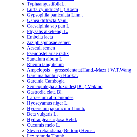
TyphaangustifoliaL.
Luffa cylindrica(L.) Roem
Gypsophila paniculata Linn .
Usnea diffracta Vain.
Caesalpinia sap pan L.
Physalis alkekengi L.
Embelia laeta
Ziziphispinosae semen
Aesculi semen
Pseudostellariae radix
Santalum album L.
Rheum tanguticum
Ampelopsis grossedentata(Hand.-Mazz.) W.T.Wang
Garcinia hanburyi Hook.f.
Garcinia Cambogia
Semiaquilegia adoxoides(DC.) Makino
Gastrodia elata Bl.
Carpesium abrotanoides
Hyoscyamus niger L.
Hypericum japonicum Thunb.
Beta vulgaris L.
Hydrangea strigosa Rehd.
Cucumis melo L.
Stevia rebaudiana (Bertoni) Hemsl.
Ilex rotunda Thunb.