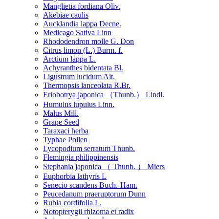
Manglietia fordiana Oliv.
Akebiae caulis
Aucklandia lappa Decne.
Medicago Sativa Linn
Rhododendron molle G. Don
Citrus limon (L.) Burm. f.
Arctium lappa L.
Achyranthes bidentata Bl.
Ligustrum lucidum Ait.
Thermopsis lanceolata R.Br.
Eriobotrya japonica （Thunb.） Lindl.
Humulus lupulus Linn.
Malus Mill.
Grape Seed
Taraxaci herba
Typhae Pollen
Lycopodium serratum Thunb.
Flemingia philippinensis
Stephania japonica （ Thunb. ） Miers
Euphorbia lathyris L
Senecio scandens Buch.-Ham.
Peucedanum praeruptorum Dunn
Rubia cordifolia L.
Notopterygii rhizoma et radix