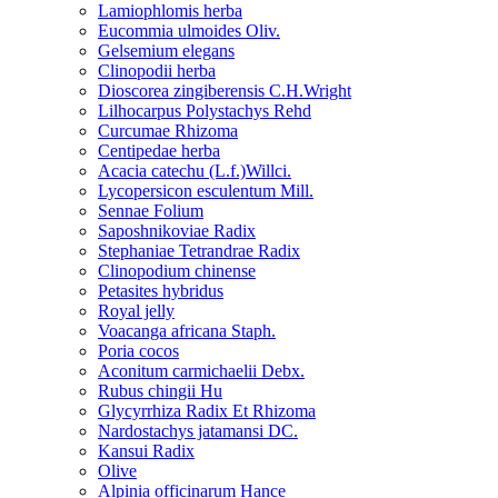
Lamiophlomis herba
Eucommia ulmoides Oliv.
Gelsemium elegans
Clinopodii herba
Dioscorea zingiberensis C.H.Wright
Lilhocarpus Polystachys Rehd
Curcumae Rhizoma
Centipedae herba
Acacia catechu (L.f.)Willci.
Lycopersicon esculentum Mill.
Sennae Folium
Saposhnikoviae Radix
Stephaniae Tetrandrae Radix
Clinopodium chinense
Petasites hybridus
Royal jelly
Voacanga africana Staph.
Poria cocos
Aconitum carmichaelii Debx.
Rubus chingii Hu
Glycyrrhiza Radix Et Rhizoma
Nardostachys jatamansi DC.
Kansui Radix
Olive
Alpinia officinarum Hance