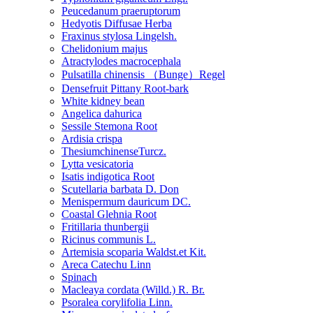
Peucedanum praeruptorum
Hedyotis Diffusae Herba
Fraxinus stylosa Lingelsh.
Chelidonium majus
Atractylodes macrocephala
Pulsatilla chinensis （Bunge）Regel
Densefruit Pittany Root-bark
White kidney bean
Angelica dahurica
Sessile Stemona Root
Ardisia crispa
ThesiumchinenseTurcz.
Lytta vesicatoria
Isatis indigotica Root
Scutellaria barbata D. Don
Menispermum dauricum DC.
Coastal Glehnia Root
Fritillaria thunbergii
Ricinus communis L.
Artemisia scoparia Waldst.et Kit.
Areca Catechu Linn
Spinach
Macleaya cordata (Willd.) R. Br.
Psoralea corylifolia Linn.