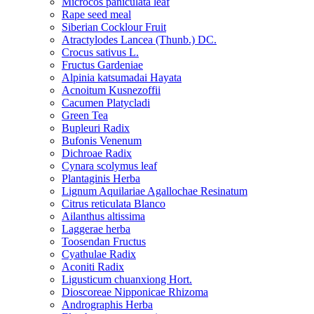
Microcos paniculata leaf
Rape seed meal
Siberian Cocklour Fruit
Atractylodes Lancea (Thunb.) DC.
Crocus sativus L.
Fructus Gardeniae
Alpinia katsumadai Hayata
Acnoitum Kusnezoffii
Cacumen Platycladi
Green Tea
Bupleuri Radix
Bufonis Venenum
Dichroae Radix
Cynara scolymus leaf
Plantaginis Herba
Lignum Aquilariae Agallochae Resinatum
Citrus reticulata Blanco
Ailanthus altissima
Laggerae herba
Toosendan Fructus
Cyathulae Radix
Aconiti Radix
Ligusticum chuanxiong Hort.
Dioscoreae Nipponicae Rhizoma
Andrographis Herba