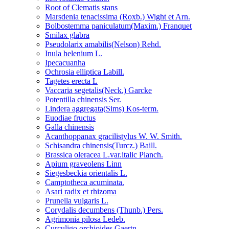
Root of Clematis stans
Marsdenia tenacissima (Roxb.) Wight et Arn.
Bolbostemma paniculatum(Maxim.) Franquet
Smilax glabra
Pseudolarix amabilis(Nelson) Rehd.
Inula helenium L.
Ipecacuanha
Ochrosia elliptica Labill.
Tagetes erecta L
Vaccaria segetalis(Neck.) Garcke
Potentilla chinensis Ser.
Lindera aggregata(Sims) Kos-term.
Euodiae fructus
Galla chinensis
Acanthoppanax gracilistylus W. W. Smith.
Schisandra chinensis(Turcz.) Baill.
Brassica oleracea L.var.italic Planch.
Apium graveolens Linn
Siegesbeckia orientalis L.
Camptotheca acuminata.
Asari radix et rhizoma
Prunella vulgaris L.
Corydalis decumbens (Thunb.) Pers.
Agrimonia pilosa Ledeb.
Curculigo orchioides Gaertn.