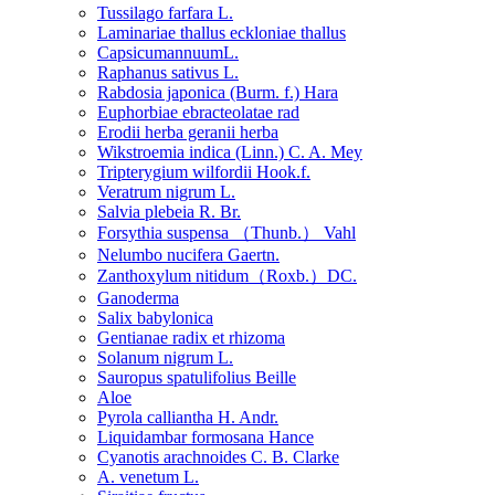
Tussilago farfara L.
Laminariae thallus eckloniae thallus
CapsicumannuumL.
Raphanus sativus L.
Rabdosia japonica (Burm. f.) Hara
Euphorbiae ebracteolatae rad
Erodii herba geranii herba
Wikstroemia indica (Linn.) C. A. Mey
Tripterygium wilfordii Hook.f.
Veratrum nigrum L.
Salvia plebeia R. Br.
Forsythia suspensa （Thunb.） Vahl
Nelumbo nucifera Gaertn.
Zanthoxylum nitidum（Roxb.）DC.
Ganoderma
Salix babylonica
Gentianae radix et rhizoma
Solanum nigrum L.
Sauropus spatulifolius Beille
Aloe
Pyrola calliantha H. Andr.
Liquidambar formosana Hance
Cyanotis arachnoides C. B. Clarke
A. venetum L.