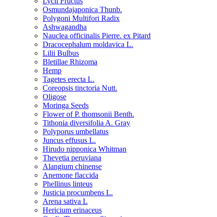
Lycii Fructus
Osmundajaponica Thunb.
Polygoni Multifori Radix
Ashwagandha
Nauclea officinalis Pierre. ex Pitard
Dracocephalum moldavica L.
Lilii Bulbus
Bletillae Rhizoma
Hemp
Tagetes erecta L.
Coreopsis tinctoria Nutt.
Oligose
Moringa Seeds
Flower of P. thomsonii Benth.
Tithonia diversifolia A. Gray
Polyporus umbellatus
Juncus effusus L.
Hirudo nipponica Whitman
Thevetia peruviana
Alangium chinense
Anemone flaccida
Phellinus linteus
Justicia procumbens L.
Arena sativa L
Hericium erinaceus