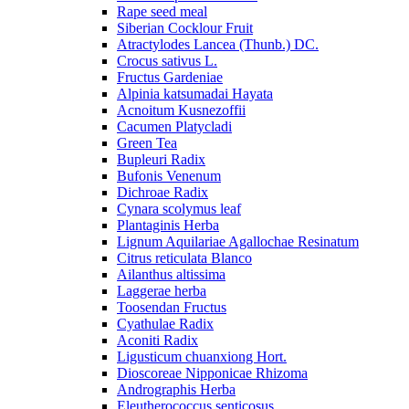
Rape seed meal
Siberian Cocklour Fruit
Atractylodes Lancea (Thunb.) DC.
Crocus sativus L.
Fructus Gardeniae
Alpinia katsumadai Hayata
Acnoitum Kusnezoffii
Cacumen Platycladi
Green Tea
Bupleuri Radix
Bufonis Venenum
Dichroae Radix
Cynara scolymus leaf
Plantaginis Herba
Lignum Aquilariae Agallochae Resinatum
Citrus reticulata Blanco
Ailanthus altissima
Laggerae herba
Toosendan Fructus
Cyathulae Radix
Aconiti Radix
Ligusticum chuanxiong Hort.
Dioscoreae Nipponicae Rhizoma
Andrographis Herba
Eleutherococcus senticosus