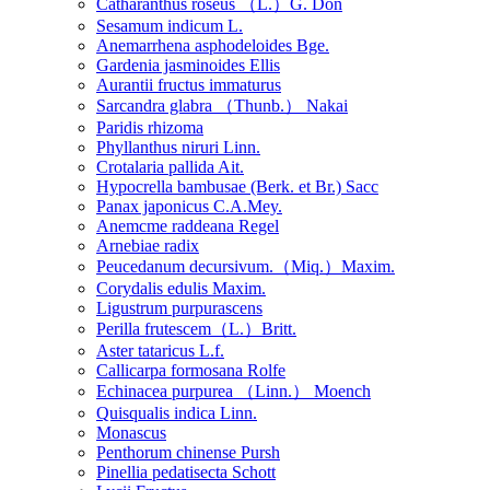
Catharanthus roseus （L.）G. Don
Sesamum indicum L.
Anemarrhena asphodeloides Bge.
Gardenia jasminoides Ellis
Aurantii fructus immaturus
Sarcandra glabra （Thunb.） Nakai
Paridis rhizoma
Phyllanthus niruri Linn.
Crotalaria pallida Ait.
Hypocrella bambusae (Berk. et Br.) Sacc
Panax japonicus C.A.Mey.
Anemcme raddeana Regel
Arnebiae radix
Peucedanum decursivum.（Miq.）Maxim.
Corydalis edulis Maxim.
Ligustrum purpurascens
Perilla frutescem（L.）Britt.
Aster tataricus L.f.
Callicarpa formosana Rolfe
Echinacea purpurea （Linn.） Moench
Quisqualis indica Linn.
Monascus
Penthorum chinense Pursh
Pinellia pedatisecta Schott