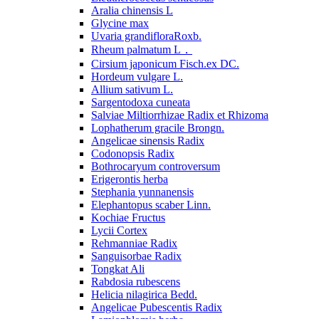
Aralia chinensis L
Glycine max
Uvaria grandifloraRoxb.
Rheum palmatum L．
Cirsium japonicum Fisch.ex DC.
Hordeum vulgare L.
Allium sativum L.
Sargentodoxa cuneata
Salviae Miltiorrhizae Radix et Rhizoma
Lophatherum gracile Brongn.
Angelicae sinensis Radix
Codonopsis Radix
Bothrocaryum controversum
Erigerontis herba
Stephania yunnanensis
Elephantopus scaber Linn.
Kochiae Fructus
Lycii Cortex
Rehmanniae Radix
Sanguisorbae Radix
Tongkat Ali
Rabdosia rubescens
Helicia nilagirica Bedd.
Angelicae Pubescentis Radix