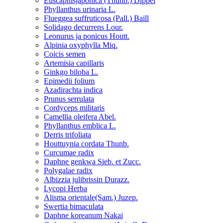
Euscaphisjaponica (Thunb.) Dippel
Phyllanthus urinaria L.
Flueggea suffruticosa (Pall.) Baill
Solidago decurrens Lour.
Leonurus ja ponicus Houtt.
Alpinia oxyphylla Miq.
Coicis semen
Artemisia capillaris
Ginkgo biloba L.
Epimedii folium
Azadirachta indica
Prunus serrulata
Cordyceps militaris
Camellia oleifera Abel.
Phyllanthus emblica L.
Derris trifoliata
Houttuynia cordata Thunb.
Curcumae radix
Daphne genkwa Sieb. et Zucc.
Polygalae radix
Albizzia julibrissin Durazz.
Lycopi Herba
Alisma orientale(Sam.) Juzep.
Swertia bimaculata
Daphne koreanum Nakai