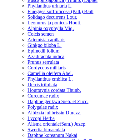
Euscaphisjaponica (Thunb.) Dippel
Phyllanthus urinaria L.
Flueggea suffruticosa (Pall.) Baill
Solidago decurrens Lour.
Leonurus ja ponicus Houtt.
Alpinia oxyphylla Miq.
Coicis semen
Artemisia capillaris
Ginkgo biloba L.
Epimedii folium
Azadirachta indica
Prunus serrulata
Cordyceps militaris
Camellia oleifera Abel.
Phyllanthus emblica L.
Derris trifoliata
Houttuynia cordata Thunb.
Curcumae radix
Daphne genkwa Sieb. et Zucc.
Polygalae radix
Albizzia julibrissin Durazz.
Lycopi Herba
Alisma orientale(Sam.) Juzep.
Swertia bimaculata
Daphne koreanum Nakai