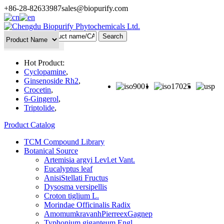
+86-28-82633987
sales@biopurify.com
Batch Search
Hot Product:
Cyclopamine
,
Ginsenoside Rh2
,
Crocetin
,
6-Gingerol
,
Triptolide
,
Product Catalog
TCM Compound Library
Botanical Source
Artemisia argyi Levl.et Vant.
Eucalyptus leaf
AnisiStellati Fructus
Dysosma versipellis
Croton tiglium L.
Morindae Officinalis Radix
AmomumkravanhPierreexGagnep
Typhonium giganteum Engl.