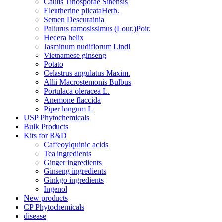
Caulis Tinosporae Sinensis
Eleutherine plicataHerb.
Semen Descurainia
Paliurus ramosissimus (Lour.)Poir.
Hedera helix
Jasminum nudiflorum Lindl
Vietnamese ginseng
Potato
Celastrus angulatus Maxim.
Allii Macrostemonis Bulbus
Portulaca oleracea L.
Anemone flaccida
Piper longum L.
USP Phytochemicals
Bulk Products
Kits for R&D
Caffeoylquinic acids
Tea ingredients
Ginger ingredients
Ginseng ingredients
Ginkgo ingredients
Ingenol
New products
CP Phytochemicals
disease