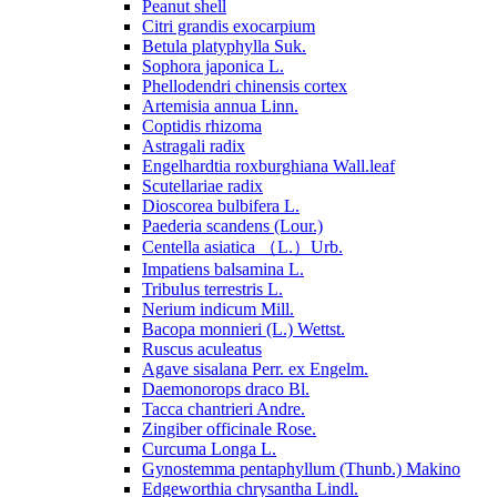
Peanut shell
Citri grandis exocarpium
Betula platyphylla Suk.
Sophora japonica L.
Phellodendri chinensis cortex
Artemisia annua Linn.
Coptidis rhizoma
Astragali radix
Engelhardtia roxburghiana Wall.leaf
Scutellariae radix
Dioscorea bulbifera L.
Paederia scandens (Lour.)
Centella asiatica （L.）Urb.
Impatiens balsamina L.
Tribulus terrestris L.
Nerium indicum Mill.
Bacopa monnieri (L.) Wettst.
Ruscus aculeatus
Agave sisalana Perr. ex Engelm.
Daemonorops draco Bl.
Tacca chantrieri Andre.
Zingiber officinale Rose.
Curcuma Longa L.
Gynostemma pentaphyllum (Thunb.) Makino
Edgeworthia chrysantha Lindl.