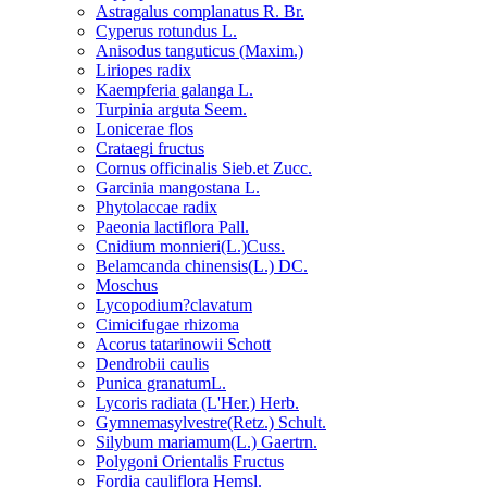
Astragalus complanatus R. Br.
Cyperus rotundus L.
Anisodus tanguticus (Maxim.)
Liriopes radix
Kaempferia galanga L.
Turpinia arguta Seem.
Lonicerae flos
Crataegi fructus
Cornus officinalis Sieb.et Zucc.
Garcinia mangostana L.
Phytolaccae radix
Paeonia lactiflora Pall.
Cnidium monnieri(L.)Cuss.
Belamcanda chinensis(L.) DC.
Moschus
Lycopodium?clavatum
Cimicifugae rhizoma
Acorus tatarinowii Schott
Dendrobii caulis
Punica granatumL.
Lycoris radiata (L'Her.) Herb.
Gymnemasylvestre(Retz.) Schult.
Silybum mariamum(L.) Gaertrn.
Polygoni Orientalis Fructus
Fordia cauliflora Hemsl.