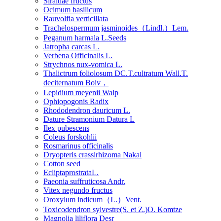
Siraitiae fructus
Ocimum basilicum
Rauvolfia verticillata
Trachelospermum jasminoides（Lindl.）Lem.
Peganum harmala L.Seeds
Jatropha carcas L.
Verbena Officinalis L.
Strychnos nux-vomica L.
Thalictrum foliolosum DC.T.cultratum Wall.T.
deciternatum Boiv，
Lepidium meyenii Walp
Ophiopogonis Radix
Rhododendron dauricum L.
Dature Stramonium Datura L
Ilex pubescens
Coleus forskohlii
Rosmarinus officinalis
Dryopteris crassirhizoma Nakai
Cotton seed
EcliptaprostrataL.
Paeonia suffruticosa Andr.
Vitex negundo fructus
Oroxylum indicum（L.）Vent.
Toxicodendron sylvestre(S. et Z.)O. Komtze
Magnolia liliflora Desr