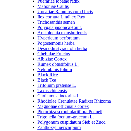
Puerariae lobatae radix
Mahoniae Caulis
Uncariae Ramulus cum Uncis
Ilex cornuta Lindl.ex Paxt.
Trichosanthis semen
Polygala japonicaHoutt.
Aristolochia manshuriensis
Hypericum perforatum
Pogostemonis herba
Desmodii styracifolii herba
Chebulae Fructus
Albiziae Cortex
Rumex obtusifolius L.
Nelumbinis folium
Black Rice
Black Tea
Trifolium pratense L.
Taxus chinensis
Carthamus tinctorius L.
Rhodiolae Crenulatae Radixet Rhizoma
Magnoliae officinalis cortex
Picrorhiza scrophulariiflora Pennell
Trigonella foenum-graecum L.
Polygonum cuspidatum Sieb.et Zucc.
Zanthoxyli pericarpium