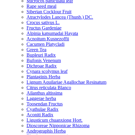
Microcos paniculata leaf
Rape seed meal
Siberian Cocklour Fruit
Atractylodes Lancea (Thunb.) DC.
Crocus sativus L.
Fructus Gardeniae
Alpinia katsumadai Hayata
Acnoitum Kusnezoffii
Cacumen Platycladi
Green Tea
Bupleuri Radix
Bufonis Venenum
Dichroae Radix
Cynara scolymus leaf
Plantaginis Herba
Lignum Aquilariae Agallochae Resinatum
Citrus reticulata Blanco
Ailanthus altissima
Laggerae herba
Toosendan Fructus
Cyathulae Radix
Aconiti Radix
Ligusticum chuanxiong Hort.
Dioscoreae Nipponicae Rhizoma
Andrographis Herba