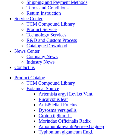
Shipping and Payment Methods
Terms and Conditions
Return Instruction
Service Center
TCM Compound Library
Product Service
Technology Services
R&D and Custom Process
Catalogue Download
News Center
Company News
Industry News
Contact us
Product Catalog
TCM Compound Library
Botanical Source
Artemisia argyi Levl.et Vant.
Eucalyptus leaf
AnisiStellati Fructus
Dysosma versipellis
Croton tiglium L.
Morindae Officinalis Radix
AmomumkravanhPierreexGagnep
Typhonium giganteum Engl.