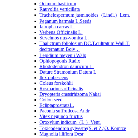
Ocimum basilicum
Rauvolfia verticillata
Trachelospermum jasminoides（Lindl.）Lem.
Peganum harmala L.Seeds
Jatropha carcas L.
Verbena Officinalis L.
Strychnos nux-vomica L.
Thalictrum foliolosum DC.T.cultratum Wall.T.
deciternatum Boiv，
Lepidium meyenii Walp
Ophiopogonis Radix
Rhododendron dauricum L.
Dature Stramonium Datura L
Ilex pubescens
Coleus forskohlii
Rosmarinus officinalis
Dryopteris crassirhizoma Nakai
Cotton seed
EcliptaprostrataL.
Paeonia suffruticosa Andr.
Vitex negundo fructus
Oroxylum indicum（L.）Vent.
Toxicodendron sylvestre(S. et Z.)O. Komtze
Magnolia liliflora Desr