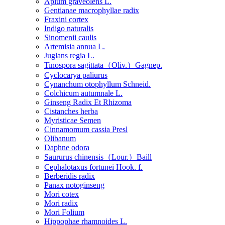
Apium graveolens L.
Gentianae macrophyllae radix
Fraxini cortex
Indigo naturalis
Sinomenii caulis
Artemisia annua L.
Juglans regia L.
Tinospora sagittata（Oliv.）Gagnep.
Cyclocarya paliurus
Cynanchum otophyllum Schneid.
Colchicum autumnale L.
Ginseng Radix Et Rhizoma
Cistanches herba
Myristicae Semen
Cinnamomum cassia Presl
Olibanum
Daphne odora
Saururus chinensis（Lour.）Baill
Cephalotaxus fortunei Hook. f.
Berberidis radix
Panax notoginseng
Mori cotex
Mori radix
Mori Folium
Hippophae rhamnoides L.