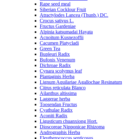
Rape seed meal
Siberian Cocklour Fruit
Atractylodes Lancea (Thunb.) DC.
Crocus sativus L.
Fructus Gardeniae
Alpinia katsumadai Hayata
Acnoitum Kusnezoffii
Cacumen Platycladi
Green Tea
Bupleuri Radix
Bufonis Venenum
Dichroae Radix
Cynara scolymus leaf
Plantaginis Herba
Lignum Aquilariae Agallochae Resinatum
Citrus reticulata Blanco
Ailanthus altissima
Laggerae herba
Toosendan Fructus
Cyathulae Radix
Aconiti Radix
Ligusticum chuanxiong Hort.
Dioscoreae Nipponicae Rhizoma
Andrographis Herba
Eleutherococcus senticosus