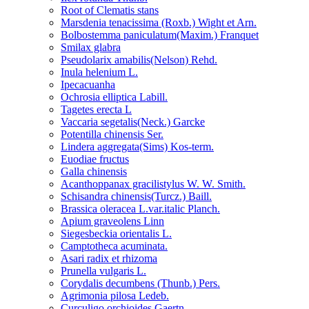
Root of Clematis stans
Marsdenia tenacissima (Roxb.) Wight et Arn.
Bolbostemma paniculatum(Maxim.) Franquet
Smilax glabra
Pseudolarix amabilis(Nelson) Rehd.
Inula helenium L.
Ipecacuanha
Ochrosia elliptica Labill.
Tagetes erecta L
Vaccaria segetalis(Neck.) Garcke
Potentilla chinensis Ser.
Lindera aggregata(Sims) Kos-term.
Euodiae fructus
Galla chinensis
Acanthoppanax gracilistylus W. W. Smith.
Schisandra chinensis(Turcz.) Baill.
Brassica oleracea L.var.italic Planch.
Apium graveolens Linn
Siegesbeckia orientalis L.
Camptotheca acuminata.
Asari radix et rhizoma
Prunella vulgaris L.
Corydalis decumbens (Thunb.) Pers.
Agrimonia pilosa Ledeb.
Curculigo orchioides Gaertn.