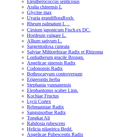
Eleutherococcus senticosus
Aralia chinensis L
Glycine max
Uvaria grandifloraRoxb.
Rheum palmatum L．
Cirsium japonicum Fisch.ex DC.
Hordeum vulgare L.
Allium sativum L.
Sargentodoxa cuneata
Salviae Miltiorrhizae Radix et Rhizoma
Lophatherum gracile Brongn.
Angelicae sinensis Radix
Codonopsis Radix
Bothrocaryum controversum
Erigerontis herba
Stephania yunnanensis
Elephantopus scaber Linn.
Kochiae Fructus
Lycii Cortex
Rehmanniae Radix
Sanguisorbae Radix
Tongkat Ali
Rabdosia rubescens
Helicia nilagirica Bedd.
Angelicae Pubescentis Radix