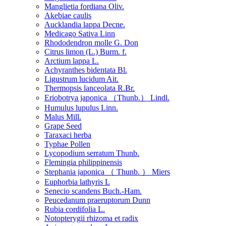
Manglietia fordiana Oliv.
Akebiae caulis
Aucklandia lappa Decne.
Medicago Sativa Linn
Rhododendron molle G. Don
Citrus limon (L.) Burm. f.
Arctium lappa L.
Achyranthes bidentata Bl.
Ligustrum lucidum Ait.
Thermopsis lanceolata R.Br.
Eriobotrya japonica （Thunb.） Lindl.
Humulus lupulus Linn.
Malus Mill.
Grape Seed
Taraxaci herba
Typhae Pollen
Lycopodium serratum Thunb.
Flemingia philippinensis
Stephania japonica （ Thunb. ） Miers
Euphorbia lathyris L
Senecio scandens Buch.-Ham.
Peucedanum praeruptorum Dunn
Rubia cordifolia L.
Notopterygii rhizoma et radix