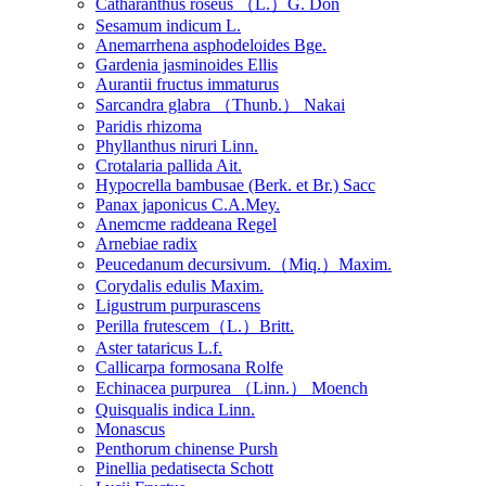
Catharanthus roseus （L.）G. Don
Sesamum indicum L.
Anemarrhena asphodeloides Bge.
Gardenia jasminoides Ellis
Aurantii fructus immaturus
Sarcandra glabra （Thunb.） Nakai
Paridis rhizoma
Phyllanthus niruri Linn.
Crotalaria pallida Ait.
Hypocrella bambusae (Berk. et Br.) Sacc
Panax japonicus C.A.Mey.
Anemcme raddeana Regel
Arnebiae radix
Peucedanum decursivum.（Miq.）Maxim.
Corydalis edulis Maxim.
Ligustrum purpurascens
Perilla frutescem（L.）Britt.
Aster tataricus L.f.
Callicarpa formosana Rolfe
Echinacea purpurea （Linn.） Moench
Quisqualis indica Linn.
Monascus
Penthorum chinense Pursh
Pinellia pedatisecta Schott