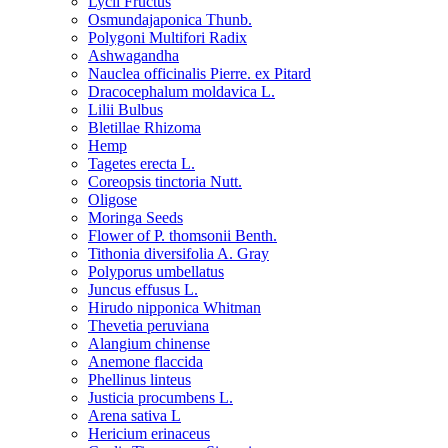
Lycii Fructus
Osmundajaponica Thunb.
Polygoni Multifori Radix
Ashwagandha
Nauclea officinalis Pierre. ex Pitard
Dracocephalum moldavica L.
Lilii Bulbus
Bletillae Rhizoma
Hemp
Tagetes erecta L.
Coreopsis tinctoria Nutt.
Oligose
Moringa Seeds
Flower of P. thomsonii Benth.
Tithonia diversifolia A. Gray
Polyporus umbellatus
Juncus effusus L.
Hirudo nipponica Whitman
Thevetia peruviana
Alangium chinense
Anemone flaccida
Phellinus linteus
Justicia procumbens L.
Arena sativa L
Hericium erinaceus