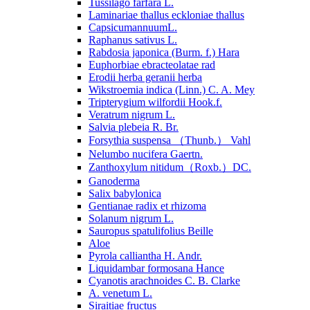
Tussilago farfara L.
Laminariae thallus eckloniae thallus
CapsicumannuumL.
Raphanus sativus L.
Rabdosia japonica (Burm. f.) Hara
Euphorbiae ebracteolatae rad
Erodii herba geranii herba
Wikstroemia indica (Linn.) C. A. Mey
Tripterygium wilfordii Hook.f.
Veratrum nigrum L.
Salvia plebeia R. Br.
Forsythia suspensa （Thunb.） Vahl
Nelumbo nucifera Gaertn.
Zanthoxylum nitidum（Roxb.）DC.
Ganoderma
Salix babylonica
Gentianae radix et rhizoma
Solanum nigrum L.
Sauropus spatulifolius Beille
Aloe
Pyrola calliantha H. Andr.
Liquidambar formosana Hance
Cyanotis arachnoides C. B. Clarke
A. venetum L.
Siraitiae fructus