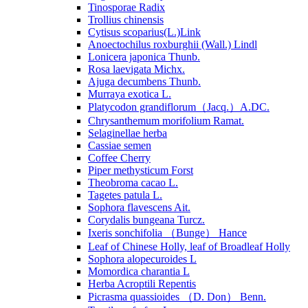
Tinosporae Radix
Trollius chinensis
Cytisus scoparius(L.)Link
Anoectochilus roxburghii (Wall.) Lindl
Lonicera japonica Thunb.
Rosa laevigata Michx.
Ajuga decumbens Thunb.
Murraya exotica L.
Platycodon grandiflorum（Jacq.）A.DC.
Chrysanthemum morifolium Ramat.
Selaginellae herba
Cassiae semen
Coffee Cherry
Piper methysticum Forst
Theobroma cacao L.
Tagetes patula L.
Sophora flavescens Ait.
Corydalis bungeana Turcz.
Ixeris sonchifolia （Bunge） Hance
Leaf of Chinese Holly, leaf of Broadleaf Holly
Sophora alopecuroides L
Momordica charantia L
Herba Acroptili Repentis
Picrasma quassioides （D. Don） Benn.