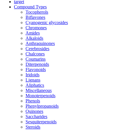
target
Compound Types
Tocopherols
Biflavones
Cyanogenic glycosides
Chromones
Amides
Alkaloids
Anthraquinones
Cerebrosides
Chalcones
Coumarins
Diterpenoids
Flavonoids
Iridoids
Lignans
Aliphatics
Miscellaneous
Monoterpenoids
Phenols
Phenylpropanoids
Quinones
Saccharides
Sesquiterpenoids
Steroids