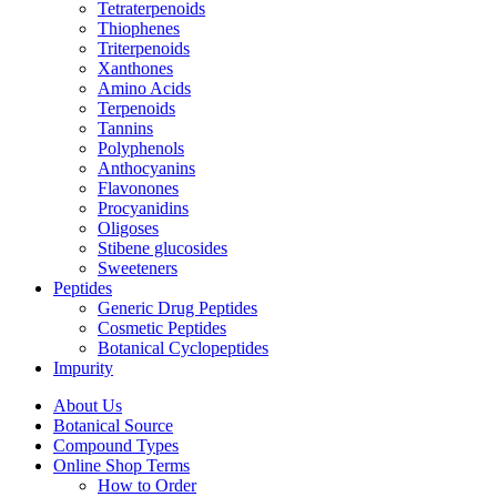
Tetraterpenoids
Thiophenes
Triterpenoids
Xanthones
Amino Acids
Terpenoids
Tannins
Polyphenols
Anthocyanins
Flavonones
Procyanidins
Oligoses
Stibene glucosides
Sweeteners
Peptides
Generic Drug Peptides
Cosmetic Peptides
Botanical Cyclopeptides
Impurity
About Us
Botanical Source
Compound Types
Online Shop Terms
How to Order