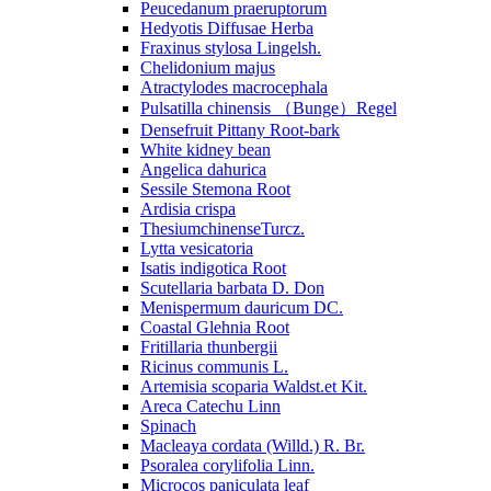
Peucedanum praeruptorum
Hedyotis Diffusae Herba
Fraxinus stylosa Lingelsh.
Chelidonium majus
Atractylodes macrocephala
Pulsatilla chinensis （Bunge）Regel
Densefruit Pittany Root-bark
White kidney bean
Angelica dahurica
Sessile Stemona Root
Ardisia crispa
ThesiumchinenseTurcz.
Lytta vesicatoria
Isatis indigotica Root
Scutellaria barbata D. Don
Menispermum dauricum DC.
Coastal Glehnia Root
Fritillaria thunbergii
Ricinus communis L.
Artemisia scoparia Waldst.et Kit.
Areca Catechu Linn
Spinach
Macleaya cordata (Willd.) R. Br.
Psoralea corylifolia Linn.
Microcos paniculata leaf