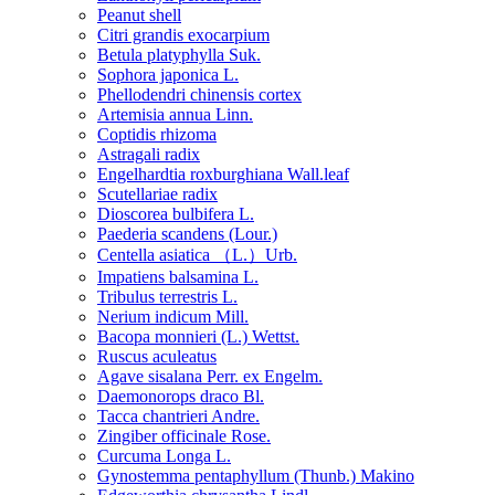
Peanut shell
Citri grandis exocarpium
Betula platyphylla Suk.
Sophora japonica L.
Phellodendri chinensis cortex
Artemisia annua Linn.
Coptidis rhizoma
Astragali radix
Engelhardtia roxburghiana Wall.leaf
Scutellariae radix
Dioscorea bulbifera L.
Paederia scandens (Lour.)
Centella asiatica （L.）Urb.
Impatiens balsamina L.
Tribulus terrestris L.
Nerium indicum Mill.
Bacopa monnieri (L.) Wettst.
Ruscus aculeatus
Agave sisalana Perr. ex Engelm.
Daemonorops draco Bl.
Tacca chantrieri Andre.
Zingiber officinale Rose.
Curcuma Longa L.
Gynostemma pentaphyllum (Thunb.) Makino