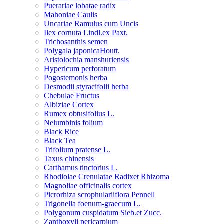
Puerariae lobatae radix
Mahoniae Caulis
Uncariae Ramulus cum Uncis
Ilex cornuta Lindl.ex Paxt.
Trichosanthis semen
Polygala japonicaHoutt.
Aristolochia manshuriensis
Hypericum perforatum
Pogostemonis herba
Desmodii styracifolii herba
Chebulae Fructus
Albiziae Cortex
Rumex obtusifolius L.
Nelumbinis folium
Black Rice
Black Tea
Trifolium pratense L.
Taxus chinensis
Carthamus tinctorius L.
Rhodiolae Crenulatae Radixet Rhizoma
Magnoliae officinalis cortex
Picrorhiza scrophulariiflora Pennell
Trigonella foenum-graecum L.
Polygonum cuspidatum Sieb.et Zucc.
Zanthoxyli pericarpium