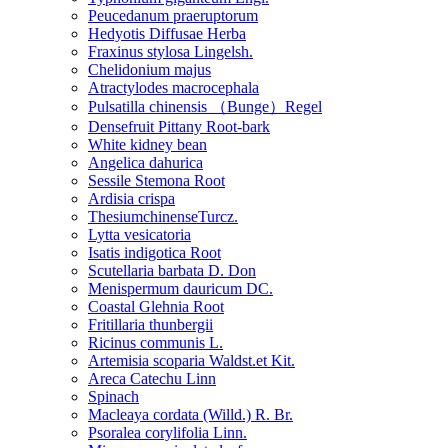
Peucedanum praeruptorum
Hedyotis Diffusae Herba
Fraxinus stylosa Lingelsh.
Chelidonium majus
Atractylodes macrocephala
Pulsatilla chinensis （Bunge）Regel
Densefruit Pittany Root-bark
White kidney bean
Angelica dahurica
Sessile Stemona Root
Ardisia crispa
ThesiumchinenseTurcz.
Lytta vesicatoria
Isatis indigotica Root
Scutellaria barbata D. Don
Menispermum dauricum DC.
Coastal Glehnia Root
Fritillaria thunbergii
Ricinus communis L.
Artemisia scoparia Waldst.et Kit.
Areca Catechu Linn
Spinach
Macleaya cordata (Willd.) R. Br.
Psoralea corylifolia Linn.