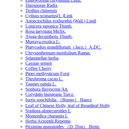
Edgeworthia chrysantha Lindl.
Tinosporae Radix
Trollius chinensis
Cytisus scoparius(L.)Link
Anoectochilus roxburghii (Wall.) Lindl
Lonicera japonica Thunb.
Rosa laevigata Michx.
Ajuga decumbens Thunb.
Murraya exotica L.
Platycodon grandiflorum（Jacq.）A.DC.
Chrysanthemum morifolium Ramat.
Selaginellae herba
Cassiae semen
Coffee Cherry
Piper methysticum Forst
Theobroma cacao L.
Tagetes patula L.
Sophora flavescens Ait.
Corydalis bungeana Turcz.
Ixeris sonchifolia （Bunge） Hance
Leaf of Chinese Holly, leaf of Broadleaf Holly
Sophora alopecuroides L
Momordica charantia L
Herba Acroptili Repentis
Picrasma quassioides （D. Don） Benn.