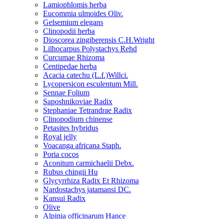
Lamiophlomis herba
Eucommia ulmoides Oliv.
Gelsemium elegans
Clinopodii herba
Dioscorea zingiberensis C.H.Wright
Lilhocarpus Polystachys Rehd
Curcumae Rhizoma
Centipedae herba
Acacia catechu (L.f.)Willci.
Lycopersicon esculentum Mill.
Sennae Folium
Saposhnikoviae Radix
Stephaniae Tetrandrae Radix
Clinopodium chinense
Petasites hybridus
Royal jelly
Voacanga africana Staph.
Poria cocos
Aconitum carmichaelii Debx.
Rubus chingii Hu
Glycyrrhiza Radix Et Rhizoma
Nardostachys jatamansi DC.
Kansui Radix
Olive
Alpinia officinarum Hance