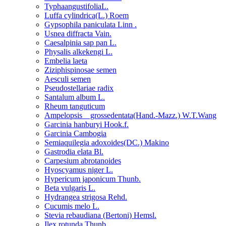
TyphaangustifoliaL.
Luffa cylindrica(L.) Roem
Gypsophila paniculata Linn .
Usnea diffracta Vain.
Caesalpinia sap pan L.
Physalis alkekengi L.
Embelia laeta
Ziziphispinosae semen
Aesculi semen
Pseudostellariae radix
Santalum album L.
Rheum tanguticum
Ampelopsis grossedentata(Hand.-Mazz.) W.T.Wang
Garcinia hanburyi Hook.f.
Garcinia Cambogia
Semiaquilegia adoxoides(DC.) Makino
Gastrodia elata Bl.
Carpesium abrotanoides
Hyoscyamus niger L.
Hypericum japonicum Thunb.
Beta vulgaris L.
Hydrangea strigosa Rehd.
Cucumis melo L.
Stevia rebaudiana (Bertoni) Hemsl.
Ilex rotunda Thunb.