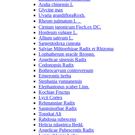
Aralia chinensis L
Glycine max
Uvaria grandifloraRoxb.
Rheum palmatum L．
Cirsium japonicum Fisch.ex DC.
Hordeum vulgare L.
Allium sativum L.
Sargentodoxa cuneata
Salviae Miltiorrhizae Radix et Rhizoma
Lophatherum gracile Brongn.
Angelicae sinensis Radix
Codonopsis Radix
Bothrocaryum controversum
Erigerontis herba
Stephania yunnanensis
Elephantopus scaber Linn.
Kochiae Fructus
Lycii Cortex
Rehmanniae Radix
Sanguisorbae Radix
Tongkat Ali
Rabdosia rubescens
Helicia nilagirica Bedd.
Angelicae Pubescentis Radix