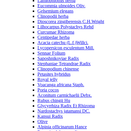
Lamiophlomis herba
Eucommia ulmoides Oliv.
Gelsemium elegans
Clinopodii herba
Dioscorea zingiberensis C.H.Wright
Lilhocarpus Polystachys Rehd
Curcumae Rhizoma
Centipedae herba
Acacia catechu (L.f.)Willci.
Lycopersicon esculentum Mill.
Sennae Folium
Saposhnikoviae Radix
Stephaniae Tetrandrae Radix
Clinopodium chinense
Petasites hybridus
Royal jelly
Voacanga africana Staph.
Poria cocos
Aconitum carmichaelii Debx.
Rubus chingii Hu
Glycyrrhiza Radix Et Rhizoma
Nardostachys jatamansi DC.
Kansui Radix
Olive
Alpinia officinarum Hance