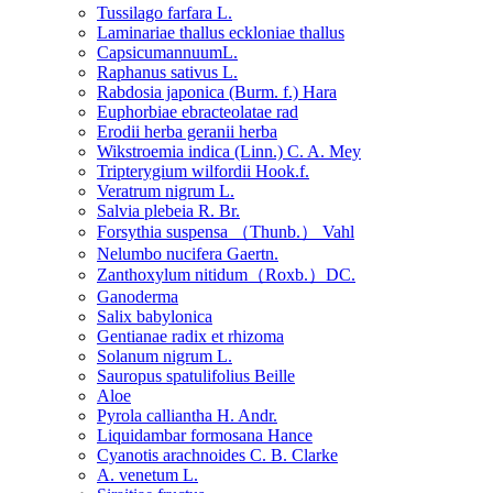
Tussilago farfara L.
Laminariae thallus eckloniae thallus
CapsicumannuumL.
Raphanus sativus L.
Rabdosia japonica (Burm. f.) Hara
Euphorbiae ebracteolatae rad
Erodii herba geranii herba
Wikstroemia indica (Linn.) C. A. Mey
Tripterygium wilfordii Hook.f.
Veratrum nigrum L.
Salvia plebeia R. Br.
Forsythia suspensa （Thunb.） Vahl
Nelumbo nucifera Gaertn.
Zanthoxylum nitidum（Roxb.）DC.
Ganoderma
Salix babylonica
Gentianae radix et rhizoma
Solanum nigrum L.
Sauropus spatulifolius Beille
Aloe
Pyrola calliantha H. Andr.
Liquidambar formosana Hance
Cyanotis arachnoides C. B. Clarke
A. venetum L.