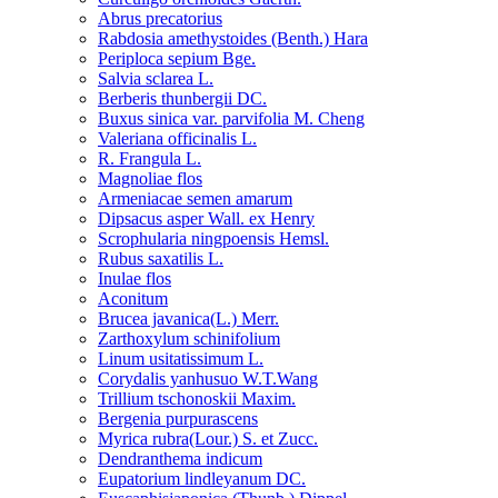
Abrus precatorius
Rabdosia amethystoides (Benth.) Hara
Periploca sepium Bge.
Salvia sclarea L.
Berberis thunbergii DC.
Buxus sinica var. parvifolia M. Cheng
Valeriana officinalis L.
R. Frangula L.
Magnoliae flos
Armeniacae semen amarum
Dipsacus asper Wall. ex Henry
Scrophularia ningpoensis Hemsl.
Rubus saxatilis L.
Inulae flos
Aconitum
Brucea javanica(L.) Merr.
Zarthoxylum schinifolium
Linum usitatissimum L.
Corydalis yanhusuo W.T.Wang
Trillium tschonoskii Maxim.
Bergenia purpurascens
Myrica rubra(Lour.) S. et Zucc.
Dendranthema indicum
Eupatorium lindleyanum DC.