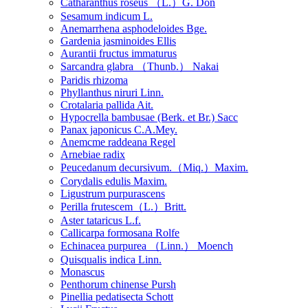
Catharanthus roseus （L.）G. Don
Sesamum indicum L.
Anemarrhena asphodeloides Bge.
Gardenia jasminoides Ellis
Aurantii fructus immaturus
Sarcandra glabra （Thunb.） Nakai
Paridis rhizoma
Phyllanthus niruri Linn.
Crotalaria pallida Ait.
Hypocrella bambusae (Berk. et Br.) Sacc
Panax japonicus C.A.Mey.
Anemcme raddeana Regel
Arnebiae radix
Peucedanum decursivum.（Miq.）Maxim.
Corydalis edulis Maxim.
Ligustrum purpurascens
Perilla frutescem（L.）Britt.
Aster tataricus L.f.
Callicarpa formosana Rolfe
Echinacea purpurea （Linn.） Moench
Quisqualis indica Linn.
Monascus
Penthorum chinense Pursh
Pinellia pedatisecta Schott