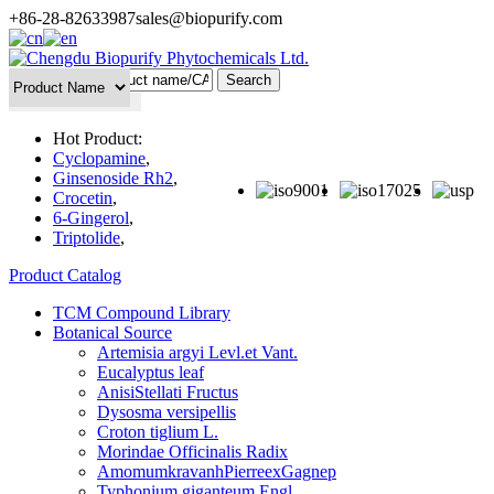
+86-28-82633987
sales@biopurify.com
Batch Search
Hot Product:
Cyclopamine
,
Ginsenoside Rh2
,
Crocetin
,
6-Gingerol
,
Triptolide
,
Product Catalog
TCM Compound Library
Botanical Source
Artemisia argyi Levl.et Vant.
Eucalyptus leaf
AnisiStellati Fructus
Dysosma versipellis
Croton tiglium L.
Morindae Officinalis Radix
AmomumkravanhPierreexGagnep
Typhonium giganteum Engl.