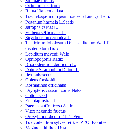
Siraitiae fructus
Ocimum basilicum
Rauvolfia verticillata
Trachelospermum jasminoides（Lindl.）Lem.
Peganum harmala L.Seeds
Jatropha carcas L.
Verbena Officinalis L.
Strychnos nux-vomica L.
Thalictrum foliolosum DC.T.cultratum Wall.T.
deciternatum Boiv，
Lepidium meyenii Walp
Ophiopogonis Radix
Rhododendron dauricum L.
Dature Stramonium Datura L
Ilex pubescens
Coleus forskohlii
Rosmarinus officinalis
Dryopteris crassirhizoma Nakai
Cotton seed
EcliptaprostrataL.
Paeonia suffruticosa Andr.
Vitex negundo fructus
Oroxylum indicum（L.）Vent.
Toxicodendron sylvestre(S. et Z.)O. Komtze
Magnolia liliflora Desr