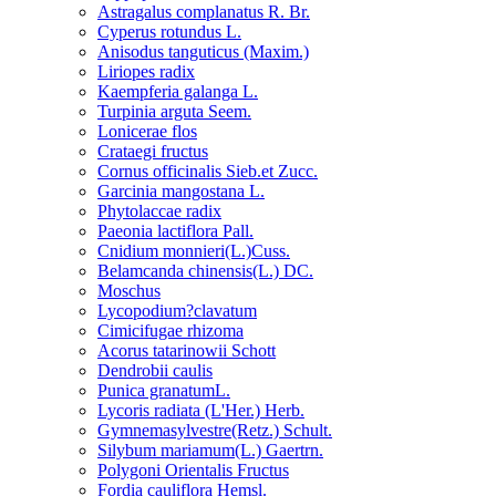
Astragalus complanatus R. Br.
Cyperus rotundus L.
Anisodus tanguticus (Maxim.)
Liriopes radix
Kaempferia galanga L.
Turpinia arguta Seem.
Lonicerae flos
Crataegi fructus
Cornus officinalis Sieb.et Zucc.
Garcinia mangostana L.
Phytolaccae radix
Paeonia lactiflora Pall.
Cnidium monnieri(L.)Cuss.
Belamcanda chinensis(L.) DC.
Moschus
Lycopodium?clavatum
Cimicifugae rhizoma
Acorus tatarinowii Schott
Dendrobii caulis
Punica granatumL.
Lycoris radiata (L'Her.) Herb.
Gymnemasylvestre(Retz.) Schult.
Silybum mariamum(L.) Gaertrn.
Polygoni Orientalis Fructus
Fordia cauliflora Hemsl.