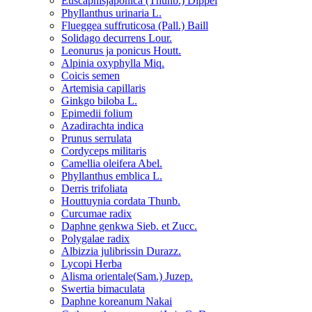
Euscaphisjaponica (Thunb.) Dippel
Phyllanthus urinaria L.
Flueggea suffruticosa (Pall.) Baill
Solidago decurrens Lour.
Leonurus ja ponicus Houtt.
Alpinia oxyphylla Miq.
Coicis semen
Artemisia capillaris
Ginkgo biloba L.
Epimedii folium
Azadirachta indica
Prunus serrulata
Cordyceps militaris
Camellia oleifera Abel.
Phyllanthus emblica L.
Derris trifoliata
Houttuynia cordata Thunb.
Curcumae radix
Daphne genkwa Sieb. et Zucc.
Polygalae radix
Albizzia julibrissin Durazz.
Lycopi Herba
Alisma orientale(Sam.) Juzep.
Swertia bimaculata
Daphne koreanum Nakai