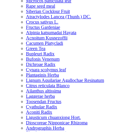
Microcos paniculata leaf
Rape seed meal
Siberian Cocklour Fruit
Atractylodes Lancea (Thunb.) DC.
Crocus sativus L.
Fructus Gardeniae
Alpinia katsumadai Hayata
Acnoitum Kusnezoffii
Cacumen Platycladi
Green Tea
Bupleuri Radix
Bufonis Venenum
Dichroae Radix
Cynara scolymus leaf
Plantaginis Herba
Lignum Aquilariae Agallochae Resinatum
Citrus reticulata Blanco
Ailanthus altissima
Laggerae herba
Toosendan Fructus
Cyathulae Radix
Aconiti Radix
Ligusticum chuanxiong Hort.
Dioscoreae Nipponicae Rhizoma
Andrographis Herba