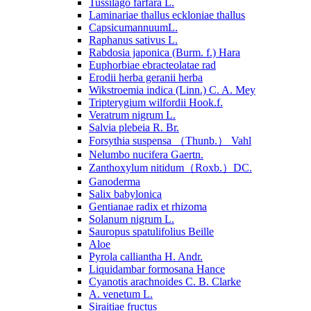
Tussilago farfara L.
Laminariae thallus eckloniae thallus
CapsicumannuumL.
Raphanus sativus L.
Rabdosia japonica (Burm. f.) Hara
Euphorbiae ebracteolatae rad
Erodii herba geranii herba
Wikstroemia indica (Linn.) C. A. Mey
Tripterygium wilfordii Hook.f.
Veratrum nigrum L.
Salvia plebeia R. Br.
Forsythia suspensa （Thunb.） Vahl
Nelumbo nucifera Gaertn.
Zanthoxylum nitidum（Roxb.）DC.
Ganoderma
Salix babylonica
Gentianae radix et rhizoma
Solanum nigrum L.
Sauropus spatulifolius Beille
Aloe
Pyrola calliantha H. Andr.
Liquidambar formosana Hance
Cyanotis arachnoides C. B. Clarke
A. venetum L.
Siraitiae fructus