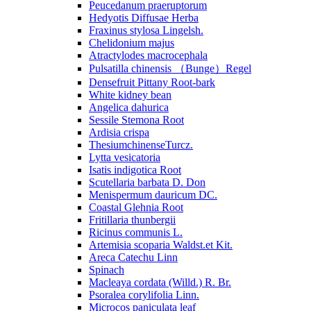
Peucedanum praeruptorum
Hedyotis Diffusae Herba
Fraxinus stylosa Lingelsh.
Chelidonium majus
Atractylodes macrocephala
Pulsatilla chinensis （Bunge）Regel
Densefruit Pittany Root-bark
White kidney bean
Angelica dahurica
Sessile Stemona Root
Ardisia crispa
ThesiumchinenseTurcz.
Lytta vesicatoria
Isatis indigotica Root
Scutellaria barbata D. Don
Menispermum dauricum DC.
Coastal Glehnia Root
Fritillaria thunbergii
Ricinus communis L.
Artemisia scoparia Waldst.et Kit.
Areca Catechu Linn
Spinach
Macleaya cordata (Willd.) R. Br.
Psoralea corylifolia Linn.
Microcos paniculata leaf