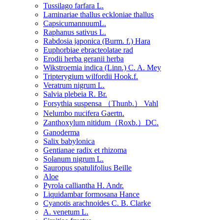
Tussilago farfara L.
Laminariae thallus eckloniae thallus
CapsicumannuumL.
Raphanus sativus L.
Rabdosia japonica (Burm. f.) Hara
Euphorbiae ebracteolatae rad
Erodii herba geranii herba
Wikstroemia indica (Linn.) C. A. Mey
Tripterygium wilfordii Hook.f.
Veratrum nigrum L.
Salvia plebeia R. Br.
Forsythia suspensa （Thunb.） Vahl
Nelumbo nucifera Gaertn.
Zanthoxylum nitidum（Roxb.）DC.
Ganoderma
Salix babylonica
Gentianae radix et rhizoma
Solanum nigrum L.
Sauropus spatulifolius Beille
Aloe
Pyrola calliantha H. Andr.
Liquidambar formosana Hance
Cyanotis arachnoides C. B. Clarke
A. venetum L.