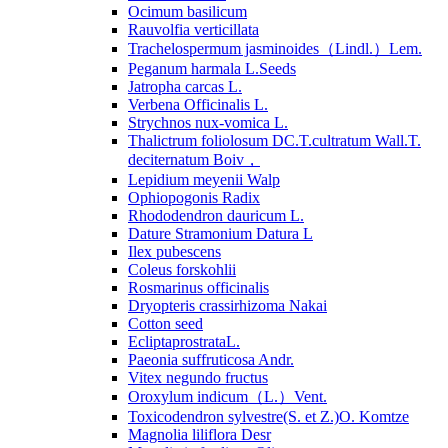
Ocimum basilicum
Rauvolfia verticillata
Trachelospermum jasminoides（Lindl.）Lem.
Peganum harmala L.Seeds
Jatropha carcas L.
Verbena Officinalis L.
Strychnos nux-vomica L.
Thalictrum foliolosum DC.T.cultratum Wall.T.
deciternatum Boiv，
Lepidium meyenii Walp
Ophiopogonis Radix
Rhododendron dauricum L.
Dature Stramonium Datura L
Ilex pubescens
Coleus forskohlii
Rosmarinus officinalis
Dryopteris crassirhizoma Nakai
Cotton seed
EcliptaprostrataL.
Paeonia suffruticosa Andr.
Vitex negundo fructus
Oroxylum indicum（L.）Vent.
Toxicodendron sylvestre(S. et Z.)O. Komtze
Magnolia liliflora Desr