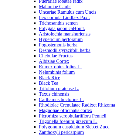
Puerariae lobatae radix
Mahoniae Caulis
Uncariae Ramulus cum Uncis
Ilex cornuta Lindl.ex Paxt.
Trichosanthis semen
Polygala japonicaHoutt.
Aristolochia manshuriensis
Hypericum perforatum
Pogostemonis herba
Desmodii styracifolii herba
Chebulae Fructus
Albiziae Cortex
Rumex obtusifolius L.
Nelumbinis folium
Black Rice
Black Tea
Trifolium pratense L.
Taxus chinensis
Carthamus tinctorius L.
Rhodiolae Crenulatae Radixet Rhizoma
Magnoliae officinalis cortex
Picrorhiza scrophulariiflora Pennell
Trigonella foenum-graecum L.
Polygonum cuspidatum Sieb.et Zucc.
Zanthoxyli pericarpium