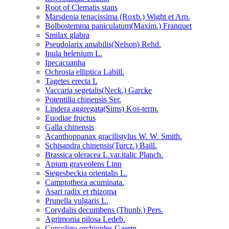
Root of Clematis stans
Marsdenia tenacissima (Roxb.) Wight et Arn.
Bolbostemma paniculatum(Maxim.) Franquet
Smilax glabra
Pseudolarix amabilis(Nelson) Rehd.
Inula helenium L.
Ipecacuanha
Ochrosia elliptica Labill.
Tagetes erecta L
Vaccaria segetalis(Neck.) Garcke
Potentilla chinensis Ser.
Lindera aggregata(Sims) Kos-term.
Euodiae fructus
Galla chinensis
Acanthoppanax gracilistylus W. W. Smith.
Schisandra chinensis(Turcz.) Baill.
Brassica oleracea L.var.italic Planch.
Apium graveolens Linn
Siegesbeckia orientalis L.
Camptotheca acuminata.
Asari radix et rhizoma
Prunella vulgaris L.
Corydalis decumbens (Thunb.) Pers.
Agrimonia pilosa Ledeb.
Curculigo orchioides Gaertn.