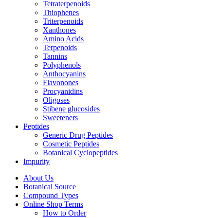
Tetraterpenoids
Thiophenes
Triterpenoids
Xanthones
Amino Acids
Terpenoids
Tannins
Polyphenols
Anthocyanins
Flavonones
Procyanidins
Oligoses
Stibene glucosides
Sweeteners
Peptides
Generic Drug Peptides
Cosmetic Peptides
Botanical Cyclopeptides
Impurity
About Us
Botanical Source
Compound Types
Online Shop Terms
How to Order