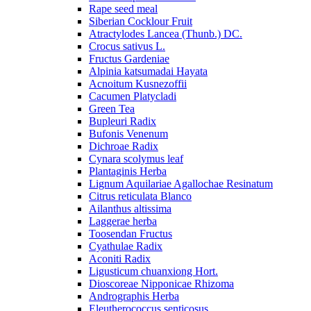
Rape seed meal
Siberian Cocklour Fruit
Atractylodes Lancea (Thunb.) DC.
Crocus sativus L.
Fructus Gardeniae
Alpinia katsumadai Hayata
Acnoitum Kusnezoffii
Cacumen Platycladi
Green Tea
Bupleuri Radix
Bufonis Venenum
Dichroae Radix
Cynara scolymus leaf
Plantaginis Herba
Lignum Aquilariae Agallochae Resinatum
Citrus reticulata Blanco
Ailanthus altissima
Laggerae herba
Toosendan Fructus
Cyathulae Radix
Aconiti Radix
Ligusticum chuanxiong Hort.
Dioscoreae Nipponicae Rhizoma
Andrographis Herba
Eleutherococcus senticosus