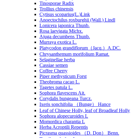
Tinosporae Radix
Trollius chinensis
Cytisus scoparius(L.)Link
Anoectochilus roxburghii (Wall.) Lindl
Lonicera japonica Thunb.
Rosa laevigata Michx.
Ajuga decumbens Thunb.
Murraya exotica L.
Platycodon grandiflorum（Jacq.）A.DC.
Chrysanthemum morifolium Ramat.
Selaginellae herba
Cassiae semen
Coffee Cherry
Piper methysticum Forst
Theobroma cacao L.
Tagetes patula L.
Sophora flavescens Ait.
Corydalis bungeana Turcz.
Ixeris sonchifolia （Bunge） Hance
Leaf of Chinese Holly, leaf of Broadleaf Holly
Sophora alopecuroides L
Momordica charantia L
Herba Acroptili Repentis
Picrasma quassioides （D. Don） Benn.