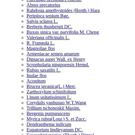
Abrus precatorius
Rabdosia amethystoides (Benth.) Hara
Periploca sepium Bge.
Salvia sclarea L.
Berberis thunbergii DC.
Buxus sinica var. parvifolia M. Cheng
Valeriana officinalis L.
R. Frangula L.
Magnoliae flos
Armeniacae semen amarum
Dipsacus asper Wall. ex Henry
Scrophularia ningpoensis Hemsl.
Rubus saxatilis L.
Inulae flos
Aconitum
Brucea javanica(L.) Merr.
Zarthoxylum schinifolium
Linum usitatissimum L.
Corydalis yanhusuo W.T.Wang
Trillium tschonoskii Maxim.
Bergenia purpurascens
Myrica rubra(Lour.) S. et Zucc.
Dendranthema indicum
Eupatorium lindleyanum DC.