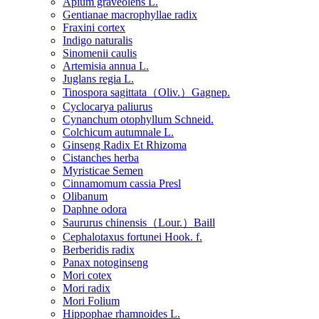
Apium graveolens L.
Gentianae macrophyllae radix
Fraxini cortex
Indigo naturalis
Sinomenii caulis
Artemisia annua L.
Juglans regia L.
Tinospora sagittata（Oliv.）Gagnep.
Cyclocarya paliurus
Cynanchum otophyllum Schneid.
Colchicum autumnale L.
Ginseng Radix Et Rhizoma
Cistanches herba
Myristicae Semen
Cinnamomum cassia Presl
Olibanum
Daphne odora
Saururus chinensis（Lour.）Baill
Cephalotaxus fortunei Hook. f.
Berberidis radix
Panax notoginseng
Mori cotex
Mori radix
Mori Folium
Hippophae rhamnoides L.