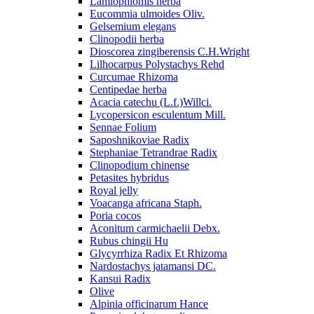
Lamiophlomis herba
Eucommia ulmoides Oliv.
Gelsemium elegans
Clinopodii herba
Dioscorea zingiberensis C.H.Wright
Lilhocarpus Polystachys Rehd
Curcumae Rhizoma
Centipedae herba
Acacia catechu (L.f.)Willci.
Lycopersicon esculentum Mill.
Sennae Folium
Saposhnikoviae Radix
Stephaniae Tetrandrae Radix
Clinopodium chinense
Petasites hybridus
Royal jelly
Voacanga africana Staph.
Poria cocos
Aconitum carmichaelii Debx.
Rubus chingii Hu
Glycyrrhiza Radix Et Rhizoma
Nardostachys jatamansi DC.
Kansui Radix
Olive
Alpinia officinarum Hance