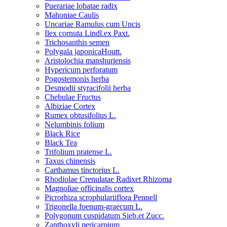
Puerariae lobatae radix
Mahoniae Caulis
Uncariae Ramulus cum Uncis
Ilex cornuta Lindl.ex Paxt.
Trichosanthis semen
Polygala japonicaHoutt.
Aristolochia manshuriensis
Hypericum perforatum
Pogostemonis herba
Desmodii styracifolii herba
Chebulae Fructus
Albiziae Cortex
Rumex obtusifolius L.
Nelumbinis folium
Black Rice
Black Tea
Trifolium pratense L.
Taxus chinensis
Carthamus tinctorius L.
Rhodiolae Crenulatae Radixet Rhizoma
Magnoliae officinalis cortex
Picrorhiza scrophulariiflora Pennell
Trigonella foenum-graecum L.
Polygonum cuspidatum Sieb.et Zucc.
Zanthoxyli pericarpium