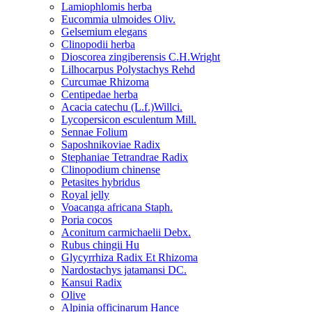
Lamiophlomis herba
Eucommia ulmoides Oliv.
Gelsemium elegans
Clinopodii herba
Dioscorea zingiberensis C.H.Wright
Lilhocarpus Polystachys Rehd
Curcumae Rhizoma
Centipedae herba
Acacia catechu (L.f.)Willci.
Lycopersicon esculentum Mill.
Sennae Folium
Saposhnikoviae Radix
Stephaniae Tetrandrae Radix
Clinopodium chinense
Petasites hybridus
Royal jelly
Voacanga africana Staph.
Poria cocos
Aconitum carmichaelii Debx.
Rubus chingii Hu
Glycyrrhiza Radix Et Rhizoma
Nardostachys jatamansi DC.
Kansui Radix
Olive
Alpinia officinarum Hance