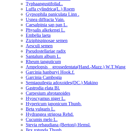
TyphaangustifoliaL.
Luffa cylindrica(L.) Roem
Gypsophila paniculata Linn .
Usnea diffracta Vain.
Caesalpinia sap pan L.
Physalis alkekengi L.
Embelia laeta
Ziziphispinosae semen
Aesculi semen
Pseudostellariae radix
Santalum album L.
Rheum tanguticum
Ampelopsis grossedentata(Hand.-Mazz.) W.T.Wang
Garcinia hanburyi Hook.f.
Garcinia Cambogia
Semiaquilegia adoxoides(DC.) Makino
Gastrodia elata Bl.
Carpesium abrotanoides
Hyoscyamus niger L.
Hypericum japonicum Thunb.
Beta vulgaris L.
Hydrangea strigosa Rehd.
Cucumis melo L.
Stevia rebaudiana (Bertoni) Hemsl.
Ilex rotunda Thunb.