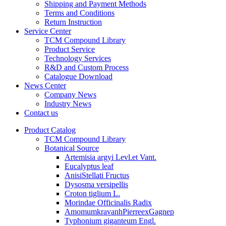
Shipping and Payment Methods
Terms and Conditions
Return Instruction
Service Center
TCM Compound Library
Product Service
Technology Services
R&D and Custom Process
Catalogue Download
News Center
Company News
Industry News
Contact us
Product Catalog
TCM Compound Library
Botanical Source
Artemisia argyi Levl.et Vant.
Eucalyptus leaf
AnisiStellati Fructus
Dysosma versipellis
Croton tiglium L.
Morindae Officinalis Radix
AmomumkravanhPierreexGagnep
Typhonium giganteum Engl.