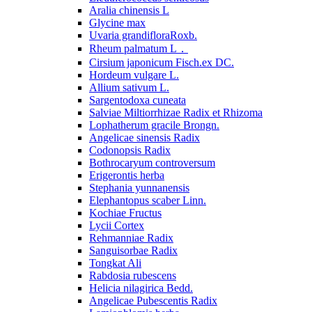
Aralia chinensis L
Glycine max
Uvaria grandifloraRoxb.
Rheum palmatum L．
Cirsium japonicum Fisch.ex DC.
Hordeum vulgare L.
Allium sativum L.
Sargentodoxa cuneata
Salviae Miltiorrhizae Radix et Rhizoma
Lophatherum gracile Brongn.
Angelicae sinensis Radix
Codonopsis Radix
Bothrocaryum controversum
Erigerontis herba
Stephania yunnanensis
Elephantopus scaber Linn.
Kochiae Fructus
Lycii Cortex
Rehmanniae Radix
Sanguisorbae Radix
Tongkat Ali
Rabdosia rubescens
Helicia nilagirica Bedd.
Angelicae Pubescentis Radix