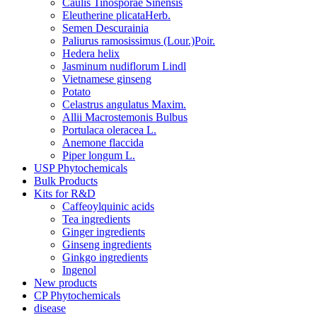
Caulis Tinosporae Sinensis
Eleutherine plicataHerb.
Semen Descurainia
Paliurus ramosissimus (Lour.)Poir.
Hedera helix
Jasminum nudiflorum Lindl
Vietnamese ginseng
Potato
Celastrus angulatus Maxim.
Allii Macrostemonis Bulbus
Portulaca oleracea L.
Anemone flaccida
Piper longum L.
USP Phytochemicals
Bulk Products
Kits for R&D
Caffeoylquinic acids
Tea ingredients
Ginger ingredients
Ginseng ingredients
Ginkgo ingredients
Ingenol
New products
CP Phytochemicals
disease