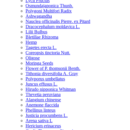
Lycii Fructus
Osmundajaponica Thunb.
Polygoni Multifori Radix
Ashwagandha
Nauclea officinalis Pierre. ex Pitard
Dracocephalum moldavica L.
Lilii Bulbus
Bletillae Rhizoma
Hemp
Tagetes erecta L.
Coreopsis tinctoria Nutt.
Oligose
Moringa Seeds
Flower of P. thomsonii Benth.
Tithonia diversifolia A. Gray
Polyporus umbellatus
Juncus effusus L.
Hirudo nipponica Whitman
Thevetia peruviana
Alangium chinense
Anemone flaccida
Phellinus linteus
Justicia procumbens L.
Arena sativa L
Hericium erinaceus