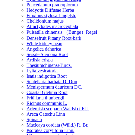
Peucedanum praeruptorum
Hedyotis Diffusae Herba
Fraxinus stylosa Lingelsh.
Chelidonium majus
Atractylodes macrocephala
Pulsatilla chinensis （Bunge）Regel
Densefruit Pittany Root-bark
White kidney bean
Angelica dahurica
Sessile Stemona Root
Ardisia crispa
ThesiumchinenseTurcz.
Lytta vesicatoria
Isatis indigotica Root
Scutellaria barbata D. Don
Menispermum dauricum DC.
Coastal Glehnia Root
Fritillaria thunbergii
Ricinus communis L.
Artemisia scoparia Waldst.et Kit.
Areca Catechu Linn
Spinach
Macleaya cordata (Willd.) R. Br.
Psoralea corylifolia Linn.