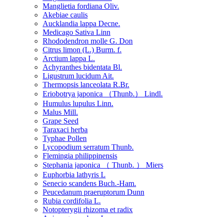
Manglietia fordiana Oliv.
Akebiae caulis
Aucklandia lappa Decne.
Medicago Sativa Linn
Rhododendron molle G. Don
Citrus limon (L.) Burm. f.
Arctium lappa L.
Achyranthes bidentata Bl.
Ligustrum lucidum Ait.
Thermopsis lanceolata R.Br.
Eriobotrya japonica （Thunb.） Lindl.
Humulus lupulus Linn.
Malus Mill.
Grape Seed
Taraxaci herba
Typhae Pollen
Lycopodium serratum Thunb.
Flemingia philippinensis
Stephania japonica （ Thunb. ） Miers
Euphorbia lathyris L
Senecio scandens Buch.-Ham.
Peucedanum praeruptorum Dunn
Rubia cordifolia L.
Notopterygii rhizoma et radix