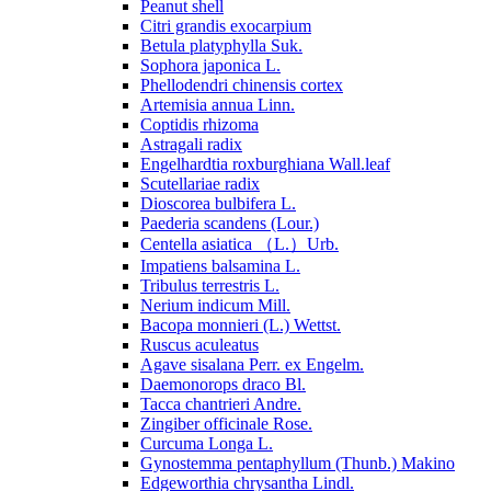
Peanut shell
Citri grandis exocarpium
Betula platyphylla Suk.
Sophora japonica L.
Phellodendri chinensis cortex
Artemisia annua Linn.
Coptidis rhizoma
Astragali radix
Engelhardtia roxburghiana Wall.leaf
Scutellariae radix
Dioscorea bulbifera L.
Paederia scandens (Lour.)
Centella asiatica （L.）Urb.
Impatiens balsamina L.
Tribulus terrestris L.
Nerium indicum Mill.
Bacopa monnieri (L.) Wettst.
Ruscus aculeatus
Agave sisalana Perr. ex Engelm.
Daemonorops draco Bl.
Tacca chantrieri Andre.
Zingiber officinale Rose.
Curcuma Longa L.
Gynostemma pentaphyllum (Thunb.) Makino
Edgeworthia chrysantha Lindl.