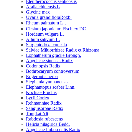
Eleutherococcus senticosus
Aralia chinensis L
Glycine max
Uvaria grandifloraRoxb.
Rheum palmatum L．
Cirsium japonicum Fisch.ex DC.
Hordeum vulgare L.
Allium sativum L.
Sargentodoxa cuneata
Salviae Miltiorrhizae Radix et Rhizoma
Lophatherum gracile Brongn.
Angelicae sinensis Radix
Codonopsis Radix
Bothrocaryum controversum
Erigerontis herba
Stephania yunnanensis
Elephantopus scaber Linn.
Kochiae Fructus
Lycii Cortex
Rehmanniae Radix
Sanguisorbae Radix
Tongkat Ali
Rabdosia rubescens
Helicia nilagirica Bedd.
Angelicae Pubescentis Radix