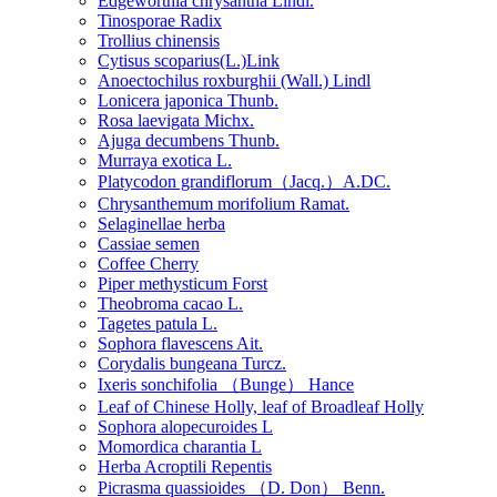
Edgeworthia chrysantha Lindl.
Tinosporae Radix
Trollius chinensis
Cytisus scoparius(L.)Link
Anoectochilus roxburghii (Wall.) Lindl
Lonicera japonica Thunb.
Rosa laevigata Michx.
Ajuga decumbens Thunb.
Murraya exotica L.
Platycodon grandiflorum（Jacq.）A.DC.
Chrysanthemum morifolium Ramat.
Selaginellae herba
Cassiae semen
Coffee Cherry
Piper methysticum Forst
Theobroma cacao L.
Tagetes patula L.
Sophora flavescens Ait.
Corydalis bungeana Turcz.
Ixeris sonchifolia （Bunge） Hance
Leaf of Chinese Holly, leaf of Broadleaf Holly
Sophora alopecuroides L
Momordica charantia L
Herba Acroptili Repentis
Picrasma quassioides （D. Don） Benn.