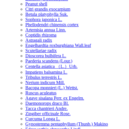
Peanut shell
Citri grandis exocarpium
Betula platyphylla Suk.
Sophora japonica L.
Phellodendri chinensis cortex
Artemisia annua Linn.
Coptidis rhizoma
Astragali radix
Engelhardtia roxburghiana Wall.leaf
Scutellariae radix
Dioscorea bulbifera L.
Paederia scandens (Lour.)
Centella asiatica （L.）Urb.
Impatiens balsamina L.
Tribulus terrestris L.
Nerium indicum Mill.
Bacopa monnieri (L.) Wettst.
Ruscus aculeatus
Agave sisalana Perr. ex Engelm.
Daemonorops draco Bl.
Tacca chantrieri Andre.
Zingiber officinale Rose.
Curcuma Longa L.
Gynostemma pentaphyllum (Thunb.) Makino