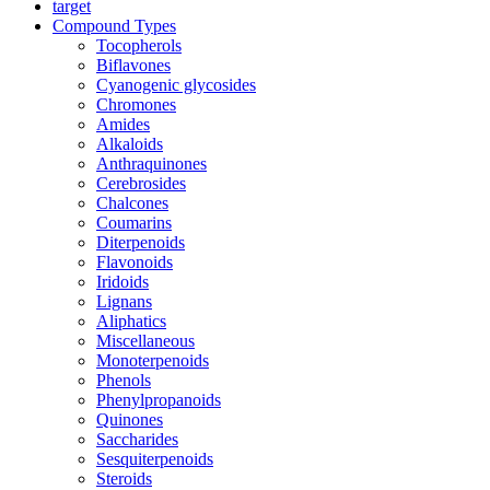
target
Compound Types
Tocopherols
Biflavones
Cyanogenic glycosides
Chromones
Amides
Alkaloids
Anthraquinones
Cerebrosides
Chalcones
Coumarins
Diterpenoids
Flavonoids
Iridoids
Lignans
Aliphatics
Miscellaneous
Monoterpenoids
Phenols
Phenylpropanoids
Quinones
Saccharides
Sesquiterpenoids
Steroids