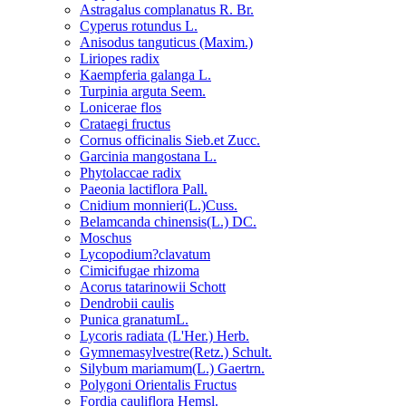
Astragalus complanatus R. Br.
Cyperus rotundus L.
Anisodus tanguticus (Maxim.)
Liriopes radix
Kaempferia galanga L.
Turpinia arguta Seem.
Lonicerae flos
Crataegi fructus
Cornus officinalis Sieb.et Zucc.
Garcinia mangostana L.
Phytolaccae radix
Paeonia lactiflora Pall.
Cnidium monnieri(L.)Cuss.
Belamcanda chinensis(L.) DC.
Moschus
Lycopodium?clavatum
Cimicifugae rhizoma
Acorus tatarinowii Schott
Dendrobii caulis
Punica granatumL.
Lycoris radiata (L'Her.) Herb.
Gymnemasylvestre(Retz.) Schult.
Silybum mariamum(L.) Gaertrn.
Polygoni Orientalis Fructus
Fordia cauliflora Hemsl.