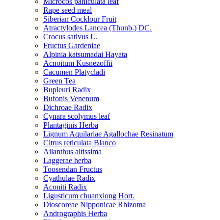
Microcos paniculata leaf
Rape seed meal
Siberian Cocklour Fruit
Atractylodes Lancea (Thunb.) DC.
Crocus sativus L.
Fructus Gardeniae
Alpinia katsumadai Hayata
Acnoitum Kusnezoffii
Cacumen Platycladi
Green Tea
Bupleuri Radix
Bufonis Venenum
Dichroae Radix
Cynara scolymus leaf
Plantaginis Herba
Lignum Aquilariae Agallochae Resinatum
Citrus reticulata Blanco
Ailanthus altissima
Laggerae herba
Toosendan Fructus
Cyathulae Radix
Aconiti Radix
Ligusticum chuanxiong Hort.
Dioscoreae Nipponicae Rhizoma
Andrographis Herba