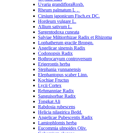
Uvaria grandifloraRoxb.
Rheum palmatum L．
Cirsium japonicum Fisch.ex DC.
Hordeum vulgare L.
Allium sativum L.
Sargentodoxa cuneata
Salviae Miltiorrhizae Radix et Rhizoma
Lophatherum gracile Brongn.
Angelicae sinensis Radix
Codonopsis Radix
Bothrocaryum controversum
Erigerontis herba
Stephania yunnanensis
Elephantopus scaber Linn.
Kochiae Fructus
Lycii Cortex
Rehmanniae Radix
Sanguisorbae Radix
Tongkat Ali
Rabdosia rubescens
Helicia nilagirica Bedd.
Angelicae Pubescentis Radix
Lamiophlomis herba
Eucommia ulmoides Oliv.