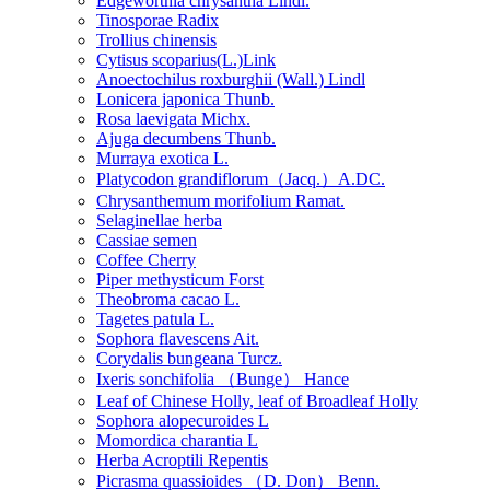
Edgeworthia chrysantha Lindl.
Tinosporae Radix
Trollius chinensis
Cytisus scoparius(L.)Link
Anoectochilus roxburghii (Wall.) Lindl
Lonicera japonica Thunb.
Rosa laevigata Michx.
Ajuga decumbens Thunb.
Murraya exotica L.
Platycodon grandiflorum（Jacq.）A.DC.
Chrysanthemum morifolium Ramat.
Selaginellae herba
Cassiae semen
Coffee Cherry
Piper methysticum Forst
Theobroma cacao L.
Tagetes patula L.
Sophora flavescens Ait.
Corydalis bungeana Turcz.
Ixeris sonchifolia （Bunge） Hance
Leaf of Chinese Holly, leaf of Broadleaf Holly
Sophora alopecuroides L
Momordica charantia L
Herba Acroptili Repentis
Picrasma quassioides （D. Don） Benn.