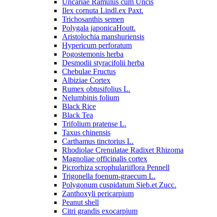
Uncariae Ramulus cum Uncis
Ilex cornuta Lindl.ex Paxt.
Trichosanthis semen
Polygala japonicaHoutt.
Aristolochia manshuriensis
Hypericum perforatum
Pogostemonis herba
Desmodii styracifolii herba
Chebulae Fructus
Albiziae Cortex
Rumex obtusifolius L.
Nelumbinis folium
Black Rice
Black Tea
Trifolium pratense L.
Taxus chinensis
Carthamus tinctorius L.
Rhodiolae Crenulatae Radixet Rhizoma
Magnoliae officinalis cortex
Picrorhiza scrophulariiflora Pennell
Trigonella foenum-graecum L.
Polygonum cuspidatum Sieb.et Zucc.
Zanthoxyli pericarpium
Peanut shell
Citri grandis exocarpium