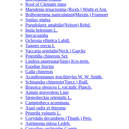
Root of Clematis stans
Marsdenia tenacissima (Roxb.) Wight et Arn.
Bolbostemma paniculatum(Maxim.) Franquet
Smilax glabra
Pseudolarix amabilis(Nelson) Rehd.
Inula helenium L.
Ipecacuanha
Ochrosia elliptica Labill.
Tagetes erecta L
Vaccaria segetalis(Neck.) Garcke
Potentilla chinensis Ser.
Lindera aggregata(Sims) Kos-term.
Euodiae fructus
Galla chinensis
Acanthoppanax gracilistylus W. W. Smith.
Schisandra chinensis(Turcz.) Baill.
Brassica oleracea L.var.italic Planch.
Apium graveolens Linn
Siegesbeckia orientalis L.
Camptotheca acuminata.
Asari radix et rhizoma
Prunella vulgaris L.
Corydalis decumbens (Thunb.) Pers.
Agrimonia pilosa Ledeb.
Curculigo orchioides Gaertn.