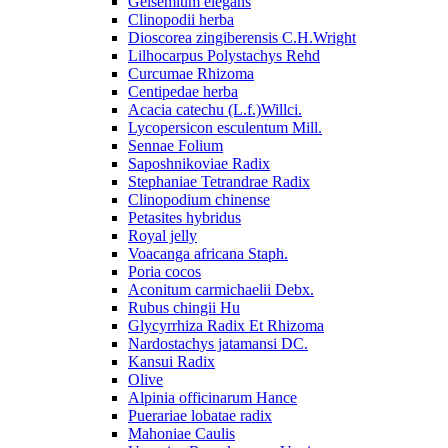
Gelsemium elegans
Clinopodii herba
Dioscorea zingiberensis C.H.Wright
Lilhocarpus Polystachys Rehd
Curcumae Rhizoma
Centipedae herba
Acacia catechu (L.f.)Willci.
Lycopersicon esculentum Mill.
Sennae Folium
Saposhnikoviae Radix
Stephaniae Tetrandrae Radix
Clinopodium chinense
Petasites hybridus
Royal jelly
Voacanga africana Staph.
Poria cocos
Aconitum carmichaelii Debx.
Rubus chingii Hu
Glycyrrhiza Radix Et Rhizoma
Nardostachys jatamansi DC.
Kansui Radix
Olive
Alpinia officinarum Hance
Puerariae lobatae radix
Mahoniae Caulis