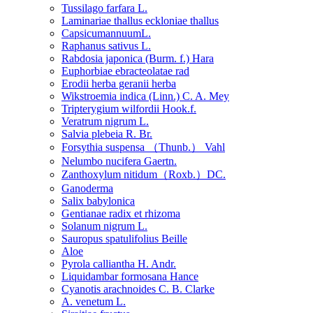
Tussilago farfara L.
Laminariae thallus eckloniae thallus
CapsicumannuumL.
Raphanus sativus L.
Rabdosia japonica (Burm. f.) Hara
Euphorbiae ebracteolatae rad
Erodii herba geranii herba
Wikstroemia indica (Linn.) C. A. Mey
Tripterygium wilfordii Hook.f.
Veratrum nigrum L.
Salvia plebeia R. Br.
Forsythia suspensa （Thunb.） Vahl
Nelumbo nucifera Gaertn.
Zanthoxylum nitidum（Roxb.）DC.
Ganoderma
Salix babylonica
Gentianae radix et rhizoma
Solanum nigrum L.
Sauropus spatulifolius Beille
Aloe
Pyrola calliantha H. Andr.
Liquidambar formosana Hance
Cyanotis arachnoides C. B. Clarke
A. venetum L.