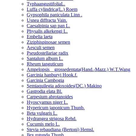
TyphaangustifoliaL.
Luffa cylindrica(L.) Roem
Gypsophila paniculata Linn .
Usnea diffracta Vain.
Caesalpinia sap pan L.
Physalis alkekengi L.
Embelia laeta
Ziziphispinosae semen
Aesculi semen
Pseudostellariae radix
Santalum album L.
Rheum tanguticum
Ampelopsis grossedentata(Hand.-Mazz.) W.T.Wang
Garcinia hanburyi Hook.f.
Garcinia Cambogia
Semiaquilegia adoxoides(DC.) Makino
Gastrodia elata Bl.
Carpesium abrotanoides
Hyoscyamus niger L.
Hypericum japonicum Thunb.
Beta vulgaris L.
Hydrangea strigosa Rehd.
Cucumis melo L.
Stevia rebaudiana (Bertoni) Hemsl.
Ilex rotunda Thunb.