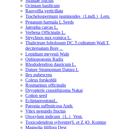
Siraitiae fructus
Ocimum basilicum
Rauvolfia verticillata
Trachelospermum jasminoides（Lindl.）Lem.
Peganum harmala L.Seeds
Jatropha carcas L.
Verbena Officinalis L.
Strychnos nux-vomica L.
Thalictrum foliolosum DC.T.cultratum Wall.T.
deciternatum Boiv，
Lepidium meyenii Walp
Ophiopogonis Radix
Rhododendron dauricum L.
Dature Stramonium Datura L
Ilex pubescens
Coleus forskohlii
Rosmarinus officinalis
Dryopteris crassirhizoma Nakai
Cotton seed
EcliptaprostrataL.
Paeonia suffruticosa Andr.
Vitex negundo fructus
Oroxylum indicum（L.）Vent.
Toxicodendron sylvestre(S. et Z.)O. Komtze
Magnolia liliflora Desr