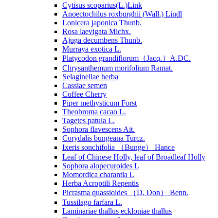
Cytisus scoparius(L.)Link
Anoectochilus roxburghii (Wall.) Lindl
Lonicera japonica Thunb.
Rosa laevigata Michx.
Ajuga decumbens Thunb.
Murraya exotica L.
Platycodon grandiflorum（Jacq.）A.DC.
Chrysanthemum morifolium Ramat.
Selaginellae herba
Cassiae semen
Coffee Cherry
Piper methysticum Forst
Theobroma cacao L.
Tagetes patula L.
Sophora flavescens Ait.
Corydalis bungeana Turcz.
Ixeris sonchifolia （Bunge） Hance
Leaf of Chinese Holly, leaf of Broadleaf Holly
Sophora alopecuroides L
Momordica charantia L
Herba Acroptili Repentis
Picrasma quassioides （D. Don） Benn.
Tussilago farfara L.
Laminariae thallus eckloniae thallus