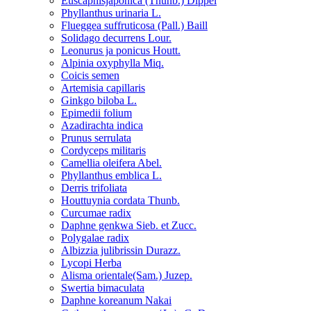
Euscaphisjaponica (Thunb.) Dippel
Phyllanthus urinaria L.
Flueggea suffruticosa (Pall.) Baill
Solidago decurrens Lour.
Leonurus ja ponicus Houtt.
Alpinia oxyphylla Miq.
Coicis semen
Artemisia capillaris
Ginkgo biloba L.
Epimedii folium
Azadirachta indica
Prunus serrulata
Cordyceps militaris
Camellia oleifera Abel.
Phyllanthus emblica L.
Derris trifoliata
Houttuynia cordata Thunb.
Curcumae radix
Daphne genkwa Sieb. et Zucc.
Polygalae radix
Albizzia julibrissin Durazz.
Lycopi Herba
Alisma orientale(Sam.) Juzep.
Swertia bimaculata
Daphne koreanum Nakai