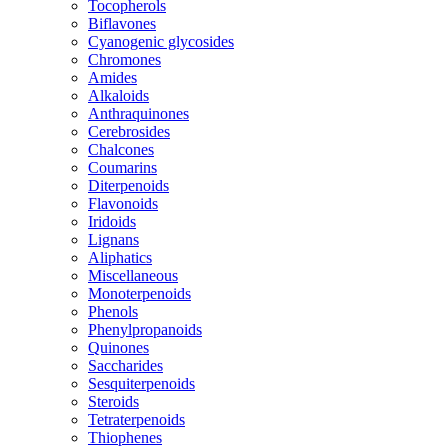
Tocopherols
Biflavones
Cyanogenic glycosides
Chromones
Amides
Alkaloids
Anthraquinones
Cerebrosides
Chalcones
Coumarins
Diterpenoids
Flavonoids
Iridoids
Lignans
Aliphatics
Miscellaneous
Monoterpenoids
Phenols
Phenylpropanoids
Quinones
Saccharides
Sesquiterpenoids
Steroids
Tetraterpenoids
Thiophenes