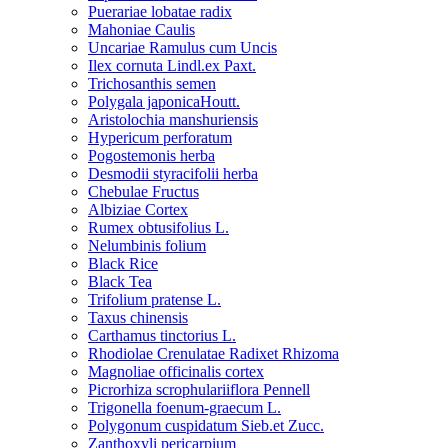
Puerariae lobatae radix
Mahoniae Caulis
Uncariae Ramulus cum Uncis
Ilex cornuta Lindl.ex Paxt.
Trichosanthis semen
Polygala japonicaHoutt.
Aristolochia manshuriensis
Hypericum perforatum
Pogostemonis herba
Desmodii styracifolii herba
Chebulae Fructus
Albiziae Cortex
Rumex obtusifolius L.
Nelumbinis folium
Black Rice
Black Tea
Trifolium pratense L.
Taxus chinensis
Carthamus tinctorius L.
Rhodiolae Crenulatae Radixet Rhizoma
Magnoliae officinalis cortex
Picrorhiza scrophulariiflora Pennell
Trigonella foenum-graecum L.
Polygonum cuspidatum Sieb.et Zucc.
Zanthoxyli pericarpium