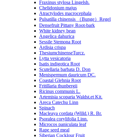
Fraxinus stylosa Lingelsh.
Chelidonium majus
Atractylodes macrocephala
Pulsatilla chinensis （Bunge）Regel
Densefruit Pittany Root-bark
White kidney bean
Angelica dahurica
Sessile Stemona Root
Ardisia crispa
ThesiumchinenseTurcz.
Lytta vesicatoria
Isatis indigotica Root
Scutellaria barbata D. Don
Menispermum dauricum DC.
Coastal Glehnia Root
Fritillaria thunbergii
Ricinus communis L.
Artemisia scoparia Waldst.et Kit.
Areca Catechu Linn
Spinach
Macleaya cordata (Willd.) R. Br.
Psoralea corylifolia Linn.
Microcos paniculata leaf
Rape seed meal
Siberian Cocklour Fruit