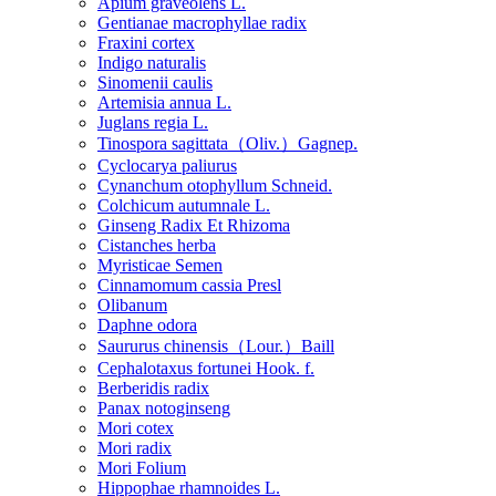
Apium graveolens L.
Gentianae macrophyllae radix
Fraxini cortex
Indigo naturalis
Sinomenii caulis
Artemisia annua L.
Juglans regia L.
Tinospora sagittata（Oliv.）Gagnep.
Cyclocarya paliurus
Cynanchum otophyllum Schneid.
Colchicum autumnale L.
Ginseng Radix Et Rhizoma
Cistanches herba
Myristicae Semen
Cinnamomum cassia Presl
Olibanum
Daphne odora
Saururus chinensis（Lour.）Baill
Cephalotaxus fortunei Hook. f.
Berberidis radix
Panax notoginseng
Mori cotex
Mori radix
Mori Folium
Hippophae rhamnoides L.