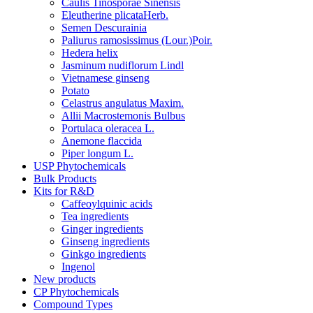
Caulis Tinosporae Sinensis
Eleutherine plicataHerb.
Semen Descurainia
Paliurus ramosissimus (Lour.)Poir.
Hedera helix
Jasminum nudiflorum Lindl
Vietnamese ginseng
Potato
Celastrus angulatus Maxim.
Allii Macrostemonis Bulbus
Portulaca oleracea L.
Anemone flaccida
Piper longum L.
USP Phytochemicals
Bulk Products
Kits for R&D
Caffeoylquinic acids
Tea ingredients
Ginger ingredients
Ginseng ingredients
Ginkgo ingredients
Ingenol
New products
CP Phytochemicals
Compound Types