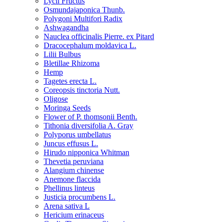
Lycii Fructus
Osmundajaponica Thunb.
Polygoni Multifori Radix
Ashwagandha
Nauclea officinalis Pierre. ex Pitard
Dracocephalum moldavica L.
Lilii Bulbus
Bletillae Rhizoma
Hemp
Tagetes erecta L.
Coreopsis tinctoria Nutt.
Oligose
Moringa Seeds
Flower of P. thomsonii Benth.
Tithonia diversifolia A. Gray
Polyporus umbellatus
Juncus effusus L.
Hirudo nipponica Whitman
Thevetia peruviana
Alangium chinense
Anemone flaccida
Phellinus linteus
Justicia procumbens L.
Arena sativa L
Hericium erinaceus