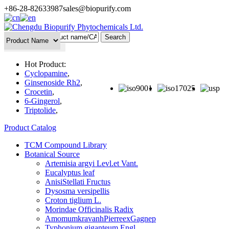
+86-28-82633987
sales@biopurify.com
Batch Search
Hot Product:
Cyclopamine
,
Ginsenoside Rh2
,
Crocetin
,
6-Gingerol
,
Triptolide
,
Product Catalog
TCM Compound Library
Botanical Source
Artemisia argyi Levl.et Vant.
Eucalyptus leaf
AnisiStellati Fructus
Dysosma versipellis
Croton tiglium L.
Morindae Officinalis Radix
AmomumkravanhPierreexGagnep
Typhonium giganteum Engl.