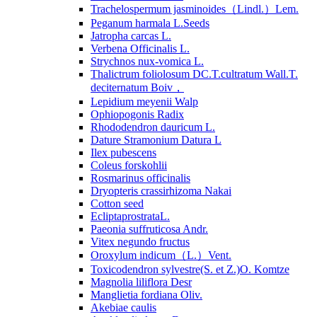
Trachelospermum jasminoides（Lindl.）Lem.
Peganum harmala L.Seeds
Jatropha carcas L.
Verbena Officinalis L.
Strychnos nux-vomica L.
Thalictrum foliolosum DC.T.cultratum Wall.T.
deciternatum Boiv，
Lepidium meyenii Walp
Ophiopogonis Radix
Rhododendron dauricum L.
Dature Stramonium Datura L
Ilex pubescens
Coleus forskohlii
Rosmarinus officinalis
Dryopteris crassirhizoma Nakai
Cotton seed
EcliptaprostrataL.
Paeonia suffruticosa Andr.
Vitex negundo fructus
Oroxylum indicum（L.）Vent.
Toxicodendron sylvestre(S. et Z.)O. Komtze
Magnolia liliflora Desr
Manglietia fordiana Oliv.
Akebiae caulis