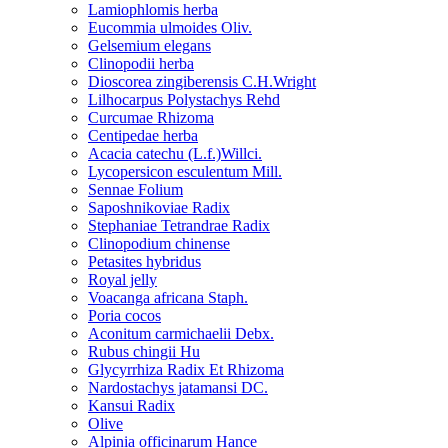
Lamiophlomis herba
Eucommia ulmoides Oliv.
Gelsemium elegans
Clinopodii herba
Dioscorea zingiberensis C.H.Wright
Lilhocarpus Polystachys Rehd
Curcumae Rhizoma
Centipedae herba
Acacia catechu (L.f.)Willci.
Lycopersicon esculentum Mill.
Sennae Folium
Saposhnikoviae Radix
Stephaniae Tetrandrae Radix
Clinopodium chinense
Petasites hybridus
Royal jelly
Voacanga africana Staph.
Poria cocos
Aconitum carmichaelii Debx.
Rubus chingii Hu
Glycyrrhiza Radix Et Rhizoma
Nardostachys jatamansi DC.
Kansui Radix
Olive
Alpinia officinarum Hance