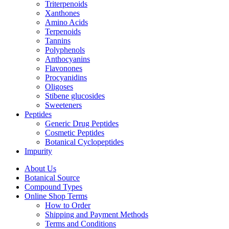
Triterpenoids
Xanthones
Amino Acids
Terpenoids
Tannins
Polyphenols
Anthocyanins
Flavonones
Procyanidins
Oligoses
Stibene glucosides
Sweeteners
Peptides
Generic Drug Peptides
Cosmetic Peptides
Botanical Cyclopeptides
Impurity
About Us
Botanical Source
Compound Types
Online Shop Terms
How to Order
Shipping and Payment Methods
Terms and Conditions