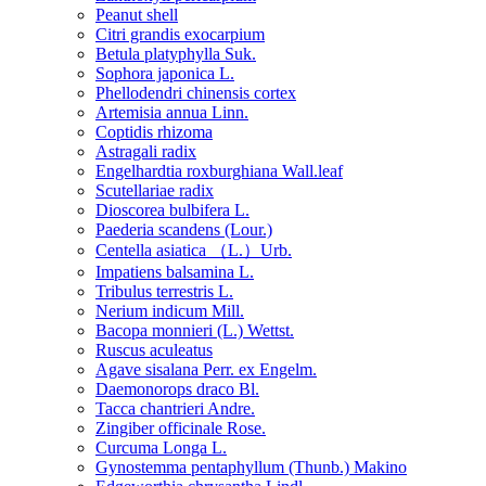
Peanut shell
Citri grandis exocarpium
Betula platyphylla Suk.
Sophora japonica L.
Phellodendri chinensis cortex
Artemisia annua Linn.
Coptidis rhizoma
Astragali radix
Engelhardtia roxburghiana Wall.leaf
Scutellariae radix
Dioscorea bulbifera L.
Paederia scandens (Lour.)
Centella asiatica （L.）Urb.
Impatiens balsamina L.
Tribulus terrestris L.
Nerium indicum Mill.
Bacopa monnieri (L.) Wettst.
Ruscus aculeatus
Agave sisalana Perr. ex Engelm.
Daemonorops draco Bl.
Tacca chantrieri Andre.
Zingiber officinale Rose.
Curcuma Longa L.
Gynostemma pentaphyllum (Thunb.) Makino