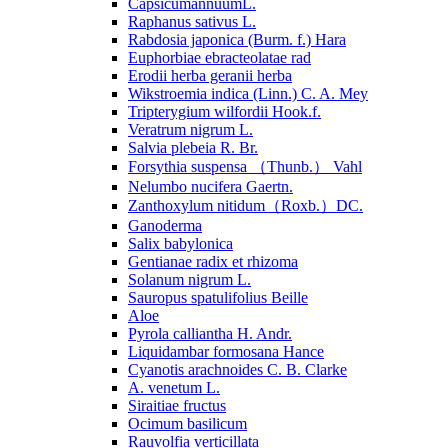
CapsicumannuumL.
Raphanus sativus L.
Rabdosia japonica (Burm. f.) Hara
Euphorbiae ebracteolatae rad
Erodii herba geranii herba
Wikstroemia indica (Linn.) C. A. Mey
Tripterygium wilfordii Hook.f.
Veratrum nigrum L.
Salvia plebeia R. Br.
Forsythia suspensa （Thunb.） Vahl
Nelumbo nucifera Gaertn.
Zanthoxylum nitidum（Roxb.）DC.
Ganoderma
Salix babylonica
Gentianae radix et rhizoma
Solanum nigrum L.
Sauropus spatulifolius Beille
Aloe
Pyrola calliantha H. Andr.
Liquidambar formosana Hance
Cyanotis arachnoides C. B. Clarke
A. venetum L.
Siraitiae fructus
Ocimum basilicum
Rauvolfia verticillata