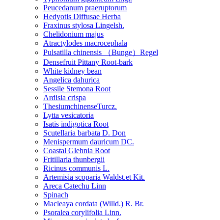
Peucedanum praeruptorum
Hedyotis Diffusae Herba
Fraxinus stylosa Lingelsh.
Chelidonium majus
Atractylodes macrocephala
Pulsatilla chinensis （Bunge）Regel
Densefruit Pittany Root-bark
White kidney bean
Angelica dahurica
Sessile Stemona Root
Ardisia crispa
ThesiumchinenseTurcz.
Lytta vesicatoria
Isatis indigotica Root
Scutellaria barbata D. Don
Menispermum dauricum DC.
Coastal Glehnia Root
Fritillaria thunbergii
Ricinus communis L.
Artemisia scoparia Waldst.et Kit.
Areca Catechu Linn
Spinach
Macleaya cordata (Willd.) R. Br.
Psoralea corylifolia Linn.