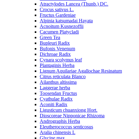
Atractylodes Lancea (Thunb.) DC.
Crocus sativus L.
Fructus Gardeniae
Alpinia katsumadai Hayata
Acnoitum Kusnezoffii
Cacumen Platycladi
Green Tea
Bupleuri Radix
Bufonis Venenum
Dichroae Radix
Cynara scolymus leaf
Plantaginis Herba
Lignum Aquilariae Agallochae Resinatum
Citrus reticulata Blanco
Ailanthus altissima
Laggerae herba
Toosendan Fructus
Cyathulae Radix
Aconiti Radix
Ligusticum chuanxiong Hort.
Dioscoreae Nipponicae Rhizoma
Andrographis Herba
Eleutherococcus senticosus
Aralia chinensis L
Glycine max