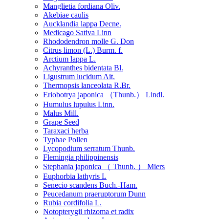
Manglietia fordiana Oliv.
Akebiae caulis
Aucklandia lappa Decne.
Medicago Sativa Linn
Rhododendron molle G. Don
Citrus limon (L.) Burm. f.
Arctium lappa L.
Achyranthes bidentata Bl.
Ligustrum lucidum Ait.
Thermopsis lanceolata R.Br.
Eriobotrya japonica （Thunb.） Lindl.
Humulus lupulus Linn.
Malus Mill.
Grape Seed
Taraxaci herba
Typhae Pollen
Lycopodium serratum Thunb.
Flemingia philippinensis
Stephania japonica （ Thunb. ） Miers
Euphorbia lathyris L
Senecio scandens Buch.-Ham.
Peucedanum praeruptorum Dunn
Rubia cordifolia L.
Notopterygii rhizoma et radix