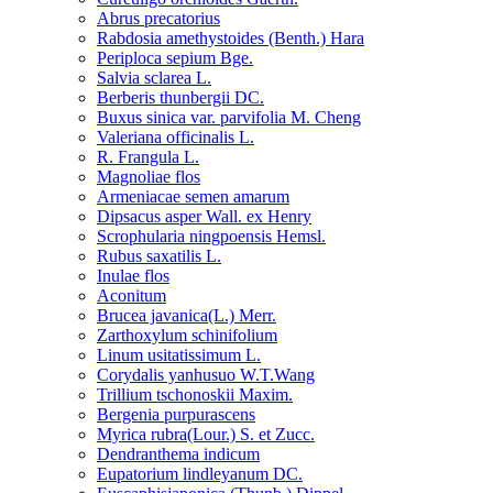
Abrus precatorius
Rabdosia amethystoides (Benth.) Hara
Periploca sepium Bge.
Salvia sclarea L.
Berberis thunbergii DC.
Buxus sinica var. parvifolia M. Cheng
Valeriana officinalis L.
R. Frangula L.
Magnoliae flos
Armeniacae semen amarum
Dipsacus asper Wall. ex Henry
Scrophularia ningpoensis Hemsl.
Rubus saxatilis L.
Inulae flos
Aconitum
Brucea javanica(L.) Merr.
Zarthoxylum schinifolium
Linum usitatissimum L.
Corydalis yanhusuo W.T.Wang
Trillium tschonoskii Maxim.
Bergenia purpurascens
Myrica rubra(Lour.) S. et Zucc.
Dendranthema indicum
Eupatorium lindleyanum DC.