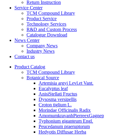
Return Instruction
Service Center
TCM Compound Library
Product Service
Technology Services
R&D and Custom Process
Catalogue Download
News Center
Company News
Industry News
Contact us
Product Catalog
TCM Compound Library
Botanical Source
Artemisia argyi Levl.et Vant.
Eucalyptus leaf
AnisiStellati Fructus
Dysosma versipellis
Croton tiglium L.
Morindae Officinalis Radix
AmomumkravanhPierreexGagnep
Typhonium giganteum Engl.
Peucedanum praeruptorum
Hedyotis Diffusae Herba