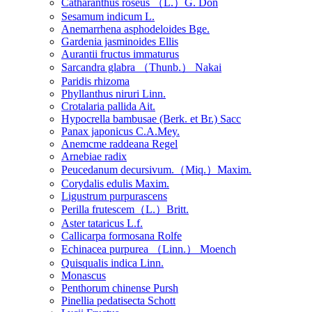
Catharanthus roseus （L.）G. Don
Sesamum indicum L.
Anemarrhena asphodeloides Bge.
Gardenia jasminoides Ellis
Aurantii fructus immaturus
Sarcandra glabra （Thunb.） Nakai
Paridis rhizoma
Phyllanthus niruri Linn.
Crotalaria pallida Ait.
Hypocrella bambusae (Berk. et Br.) Sacc
Panax japonicus C.A.Mey.
Anemcme raddeana Regel
Arnebiae radix
Peucedanum decursivum.（Miq.）Maxim.
Corydalis edulis Maxim.
Ligustrum purpurascens
Perilla frutescem（L.）Britt.
Aster tataricus L.f.
Callicarpa formosana Rolfe
Echinacea purpurea （Linn.） Moench
Quisqualis indica Linn.
Monascus
Penthorum chinense Pursh
Pinellia pedatisecta Schott