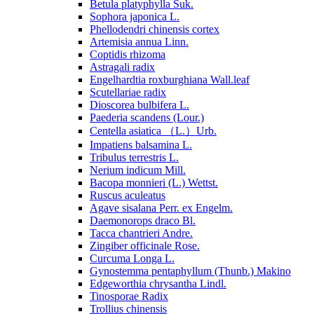
Betula platyphylla Suk.
Sophora japonica L.
Phellodendri chinensis cortex
Artemisia annua Linn.
Coptidis rhizoma
Astragali radix
Engelhardtia roxburghiana Wall.leaf
Scutellariae radix
Dioscorea bulbifera L.
Paederia scandens (Lour.)
Centella asiatica （L.）Urb.
Impatiens balsamina L.
Tribulus terrestris L.
Nerium indicum Mill.
Bacopa monnieri (L.) Wettst.
Ruscus aculeatus
Agave sisalana Perr. ex Engelm.
Daemonorops draco Bl.
Tacca chantrieri Andre.
Zingiber officinale Rose.
Curcuma Longa L.
Gynostemma pentaphyllum (Thunb.) Makino
Edgeworthia chrysantha Lindl.
Tinosporae Radix
Trollius chinensis