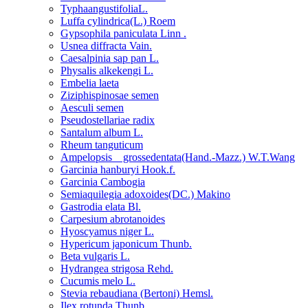
TyphaangustifoliaL.
Luffa cylindrica(L.) Roem
Gypsophila paniculata Linn .
Usnea diffracta Vain.
Caesalpinia sap pan L.
Physalis alkekengi L.
Embelia laeta
Ziziphispinosae semen
Aesculi semen
Pseudostellariae radix
Santalum album L.
Rheum tanguticum
Ampelopsis grossedentata(Hand.-Mazz.) W.T.Wang
Garcinia hanburyi Hook.f.
Garcinia Cambogia
Semiaquilegia adoxoides(DC.) Makino
Gastrodia elata Bl.
Carpesium abrotanoides
Hyoscyamus niger L.
Hypericum japonicum Thunb.
Beta vulgaris L.
Hydrangea strigosa Rehd.
Cucumis melo L.
Stevia rebaudiana (Bertoni) Hemsl.
Ilex rotunda Thunb.