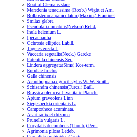
Root of Clematis stans
Marsdenia tenacissima (Roxb.) Wight et Arn.
Bolbostemma paniculatum(Maxim.) Franquet
Smilax glabra
Pseudolarix amabilis(Nelson) Rehd.
Inula helenium L.
Ipecacuanha
Ochrosia elliptica Labill.
Tagetes erecta L
Vaccaria segetalis(Neck.) Garcke
Potentilla chinensis Ser.
Lindera aggregata(Sims) Kos-term.
Euodiae fructus
Galla chinensis
Acanthoppanax gracilistylus W. W. Smith.
Schisandra chinensis(Turcz.) Baill.
Brassica oleracea L.var.italic Planch.
Apium graveolens Linn
Siegesbeckia orientalis L.
Camptotheca acuminata.
Asari radix et rhizoma
Prunella vulgaris L.
Corydalis decumbens (Thunb.) Pers.
Agrimonia pilosa Ledeb.
Curculigo orchioides Gaertn.