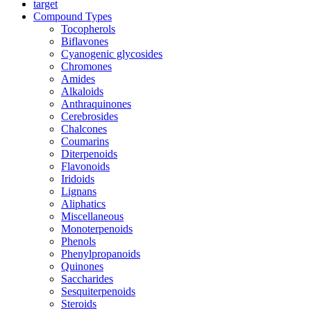
target
Compound Types
Tocopherols
Biflavones
Cyanogenic glycosides
Chromones
Amides
Alkaloids
Anthraquinones
Cerebrosides
Chalcones
Coumarins
Diterpenoids
Flavonoids
Iridoids
Lignans
Aliphatics
Miscellaneous
Monoterpenoids
Phenols
Phenylpropanoids
Quinones
Saccharides
Sesquiterpenoids
Steroids