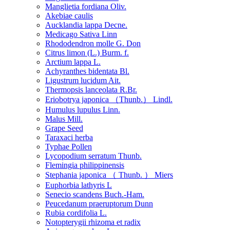
Manglietia fordiana Oliv.
Akebiae caulis
Aucklandia lappa Decne.
Medicago Sativa Linn
Rhododendron molle G. Don
Citrus limon (L.) Burm. f.
Arctium lappa L.
Achyranthes bidentata Bl.
Ligustrum lucidum Ait.
Thermopsis lanceolata R.Br.
Eriobotrya japonica （Thunb.） Lindl.
Humulus lupulus Linn.
Malus Mill.
Grape Seed
Taraxaci herba
Typhae Pollen
Lycopodium serratum Thunb.
Flemingia philippinensis
Stephania japonica （ Thunb. ） Miers
Euphorbia lathyris L
Senecio scandens Buch.-Ham.
Peucedanum praeruptorum Dunn
Rubia cordifolia L.
Notopterygii rhizoma et radix