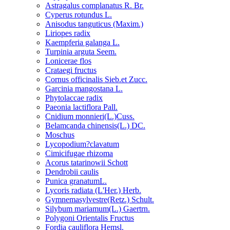
Astragalus complanatus R. Br.
Cyperus rotundus L.
Anisodus tanguticus (Maxim.)
Liriopes radix
Kaempferia galanga L.
Turpinia arguta Seem.
Lonicerae flos
Crataegi fructus
Cornus officinalis Sieb.et Zucc.
Garcinia mangostana L.
Phytolaccae radix
Paeonia lactiflora Pall.
Cnidium monnieri(L.)Cuss.
Belamcanda chinensis(L.) DC.
Moschus
Lycopodium?clavatum
Cimicifugae rhizoma
Acorus tatarinowii Schott
Dendrobii caulis
Punica granatumL.
Lycoris radiata (L'Her.) Herb.
Gymnemasylvestre(Retz.) Schult.
Silybum mariamum(L.) Gaertrn.
Polygoni Orientalis Fructus
Fordia cauliflora Hemsl.