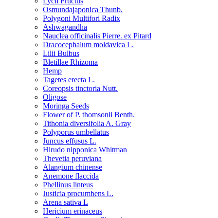
Lycii Fructus
Osmundajaponica Thunb.
Polygoni Multifori Radix
Ashwagandha
Nauclea officinalis Pierre. ex Pitard
Dracocephalum moldavica L.
Lilii Bulbus
Bletillae Rhizoma
Hemp
Tagetes erecta L.
Coreopsis tinctoria Nutt.
Oligose
Moringa Seeds
Flower of P. thomsonii Benth.
Tithonia diversifolia A. Gray
Polyporus umbellatus
Juncus effusus L.
Hirudo nipponica Whitman
Thevetia peruviana
Alangium chinense
Anemone flaccida
Phellinus linteus
Justicia procumbens L.
Arena sativa L
Hericium erinaceus