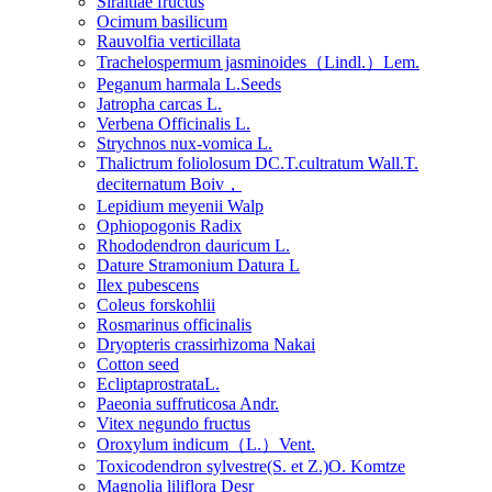
Siraitiae fructus
Ocimum basilicum
Rauvolfia verticillata
Trachelospermum jasminoides（Lindl.）Lem.
Peganum harmala L.Seeds
Jatropha carcas L.
Verbena Officinalis L.
Strychnos nux-vomica L.
Thalictrum foliolosum DC.T.cultratum Wall.T.
deciternatum Boiv，
Lepidium meyenii Walp
Ophiopogonis Radix
Rhododendron dauricum L.
Dature Stramonium Datura L
Ilex pubescens
Coleus forskohlii
Rosmarinus officinalis
Dryopteris crassirhizoma Nakai
Cotton seed
EcliptaprostrataL.
Paeonia suffruticosa Andr.
Vitex negundo fructus
Oroxylum indicum（L.）Vent.
Toxicodendron sylvestre(S. et Z.)O. Komtze
Magnolia liliflora Desr