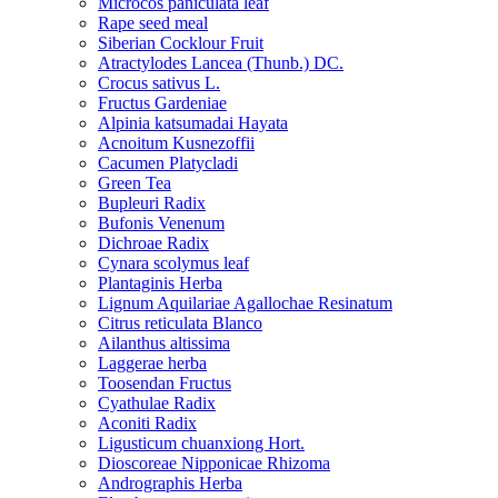
Microcos paniculata leaf
Rape seed meal
Siberian Cocklour Fruit
Atractylodes Lancea (Thunb.) DC.
Crocus sativus L.
Fructus Gardeniae
Alpinia katsumadai Hayata
Acnoitum Kusnezoffii
Cacumen Platycladi
Green Tea
Bupleuri Radix
Bufonis Venenum
Dichroae Radix
Cynara scolymus leaf
Plantaginis Herba
Lignum Aquilariae Agallochae Resinatum
Citrus reticulata Blanco
Ailanthus altissima
Laggerae herba
Toosendan Fructus
Cyathulae Radix
Aconiti Radix
Ligusticum chuanxiong Hort.
Dioscoreae Nipponicae Rhizoma
Andrographis Herba