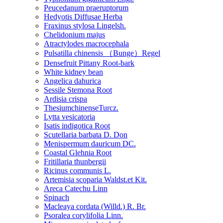
Peucedanum praeruptorum
Hedyotis Diffusae Herba
Fraxinus stylosa Lingelsh.
Chelidonium majus
Atractylodes macrocephala
Pulsatilla chinensis （Bunge）Regel
Densefruit Pittany Root-bark
White kidney bean
Angelica dahurica
Sessile Stemona Root
Ardisia crispa
ThesiumchinenseTurcz.
Lytta vesicatoria
Isatis indigotica Root
Scutellaria barbata D. Don
Menispermum dauricum DC.
Coastal Glehnia Root
Fritillaria thunbergii
Ricinus communis L.
Artemisia scoparia Waldst.et Kit.
Areca Catechu Linn
Spinach
Macleaya cordata (Willd.) R. Br.
Psoralea corylifolia Linn.