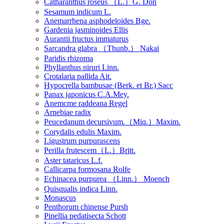
Catharanthus roseus （L.）G. Don
Sesamum indicum L.
Anemarrhena asphodeloides Bge.
Gardenia jasminoides Ellis
Aurantii fructus immaturus
Sarcandra glabra （Thunb.） Nakai
Paridis rhizoma
Phyllanthus niruri Linn.
Crotalaria pallida Ait.
Hypocrella bambusae (Berk. et Br.) Sacc
Panax japonicus C.A.Mey.
Anemcme raddeana Regel
Arnebiae radix
Peucedanum decursivum.（Miq.）Maxim.
Corydalis edulis Maxim.
Ligustrum purpurascens
Perilla frutescem（L.）Britt.
Aster tataricus L.f.
Callicarpa formosana Rolfe
Echinacea purpurea （Linn.） Moench
Quisqualis indica Linn.
Monascus
Penthorum chinense Pursh
Pinellia pedatisecta Schott