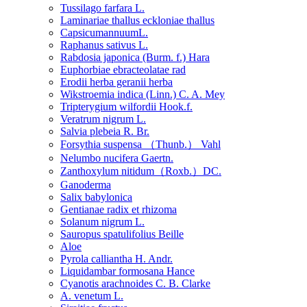
Tussilago farfara L.
Laminariae thallus eckloniae thallus
CapsicumannuumL.
Raphanus sativus L.
Rabdosia japonica (Burm. f.) Hara
Euphorbiae ebracteolatae rad
Erodii herba geranii herba
Wikstroemia indica (Linn.) C. A. Mey
Tripterygium wilfordii Hook.f.
Veratrum nigrum L.
Salvia plebeia R. Br.
Forsythia suspensa （Thunb.） Vahl
Nelumbo nucifera Gaertn.
Zanthoxylum nitidum（Roxb.）DC.
Ganoderma
Salix babylonica
Gentianae radix et rhizoma
Solanum nigrum L.
Sauropus spatulifolius Beille
Aloe
Pyrola calliantha H. Andr.
Liquidambar formosana Hance
Cyanotis arachnoides C. B. Clarke
A. venetum L.