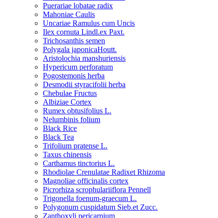
Puerariae lobatae radix
Mahoniae Caulis
Uncariae Ramulus cum Uncis
Ilex cornuta Lindl.ex Paxt.
Trichosanthis semen
Polygala japonicaHoutt.
Aristolochia manshuriensis
Hypericum perforatum
Pogostemonis herba
Desmodii styracifolii herba
Chebulae Fructus
Albiziae Cortex
Rumex obtusifolius L.
Nelumbinis folium
Black Rice
Black Tea
Trifolium pratense L.
Taxus chinensis
Carthamus tinctorius L.
Rhodiolae Crenulatae Radixet Rhizoma
Magnoliae officinalis cortex
Picrorhiza scrophulariiflora Pennell
Trigonella foenum-graecum L.
Polygonum cuspidatum Sieb.et Zucc.
Zanthoxyli pericarpium