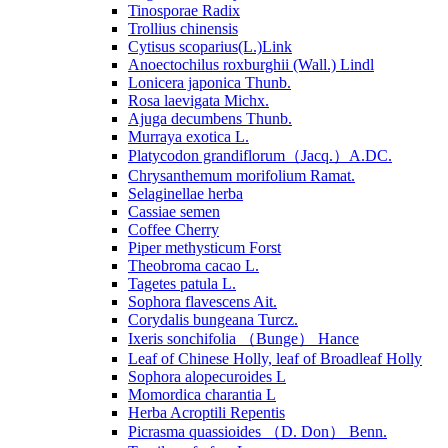
Tinosporae Radix
Trollius chinensis
Cytisus scoparius(L.)Link
Anoectochilus roxburghii (Wall.) Lindl
Lonicera japonica Thunb.
Rosa laevigata Michx.
Ajuga decumbens Thunb.
Murraya exotica L.
Platycodon grandiflorum（Jacq.）A.DC.
Chrysanthemum morifolium Ramat.
Selaginellae herba
Cassiae semen
Coffee Cherry
Piper methysticum Forst
Theobroma cacao L.
Tagetes patula L.
Sophora flavescens Ait.
Corydalis bungeana Turcz.
Ixeris sonchifolia （Bunge） Hance
Leaf of Chinese Holly, leaf of Broadleaf Holly
Sophora alopecuroides L
Momordica charantia L
Herba Acroptili Repentis
Picrasma quassioides （D. Don） Benn.