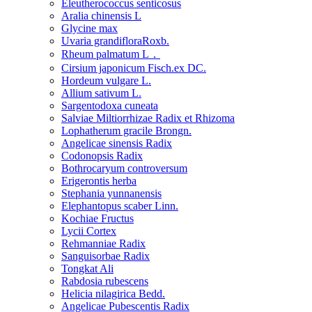
Eleutherococcus senticosus
Aralia chinensis L
Glycine max
Uvaria grandifloraRoxb.
Rheum palmatum L．
Cirsium japonicum Fisch.ex DC.
Hordeum vulgare L.
Allium sativum L.
Sargentodoxa cuneata
Salviae Miltiorrhizae Radix et Rhizoma
Lophatherum gracile Brongn.
Angelicae sinensis Radix
Codonopsis Radix
Bothrocaryum controversum
Erigerontis herba
Stephania yunnanensis
Elephantopus scaber Linn.
Kochiae Fructus
Lycii Cortex
Rehmanniae Radix
Sanguisorbae Radix
Tongkat Ali
Rabdosia rubescens
Helicia nilagirica Bedd.
Angelicae Pubescentis Radix