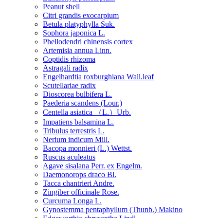
Peanut shell
Citri grandis exocarpium
Betula platyphylla Suk.
Sophora japonica L.
Phellodendri chinensis cortex
Artemisia annua Linn.
Coptidis rhizoma
Astragali radix
Engelhardtia roxburghiana Wall.leaf
Scutellariae radix
Dioscorea bulbifera L.
Paederia scandens (Lour.)
Centella asiatica （L.）Urb.
Impatiens balsamina L.
Tribulus terrestris L.
Nerium indicum Mill.
Bacopa monnieri (L.) Wettst.
Ruscus aculeatus
Agave sisalana Perr. ex Engelm.
Daemonorops draco Bl.
Tacca chantrieri Andre.
Zingiber officinale Rose.
Curcuma Longa L.
Gynostemma pentaphyllum (Thunb.) Makino