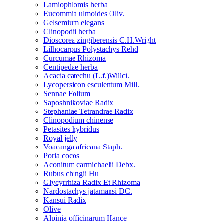
Lamiophlomis herba
Eucommia ulmoides Oliv.
Gelsemium elegans
Clinopodii herba
Dioscorea zingiberensis C.H.Wright
Lilhocarpus Polystachys Rehd
Curcumae Rhizoma
Centipedae herba
Acacia catechu (L.f.)Willci.
Lycopersicon esculentum Mill.
Sennae Folium
Saposhnikoviae Radix
Stephaniae Tetrandrae Radix
Clinopodium chinense
Petasites hybridus
Royal jelly
Voacanga africana Staph.
Poria cocos
Aconitum carmichaelii Debx.
Rubus chingii Hu
Glycyrrhiza Radix Et Rhizoma
Nardostachys jatamansi DC.
Kansui Radix
Olive
Alpinia officinarum Hance