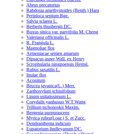
Abrus precatorius
Rabdosia amethystoides (Benth.) Hara
Periploca sepium Bge.
Salvia sclarea L.
Berberis thunbergii DC.
Buxus sinica var. parvifolia M. Cheng
Valeriana officinalis L.
R. Frangula L.
Magnoliae flos
Armeniacae semen amarum
Dipsacus asper Wall. ex Henry
Scrophularia ningpoensis Hemsl.
Rubus saxatilis L.
Inulae flos
Aconitum
Brucea javanica(L.) Merr.
Zarthoxylum schinifolium
Linum usitatissimum L.
Corydalis yanhusuo W.T.Wang
Trillium tschonoskii Maxim.
Bergenia purpurascens
Myrica rubra(Lour.) S. et Zucc.
Dendranthema indicum
Eupatorium lindleyanum DC.