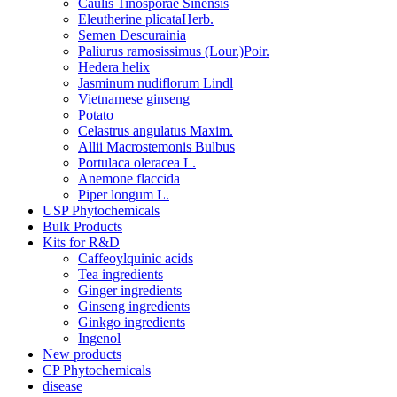
Caulis Tinosporae Sinensis
Eleutherine plicataHerb.
Semen Descurainia
Paliurus ramosissimus (Lour.)Poir.
Hedera helix
Jasminum nudiflorum Lindl
Vietnamese ginseng
Potato
Celastrus angulatus Maxim.
Allii Macrostemonis Bulbus
Portulaca oleracea L.
Anemone flaccida
Piper longum L.
USP Phytochemicals
Bulk Products
Kits for R&D
Caffeoylquinic acids
Tea ingredients
Ginger ingredients
Ginseng ingredients
Ginkgo ingredients
Ingenol
New products
CP Phytochemicals
disease