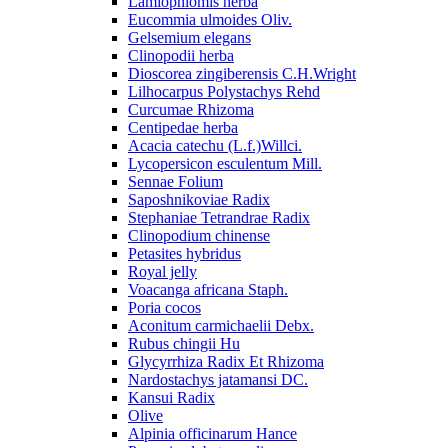
Lamiophlomis herba
Eucommia ulmoides Oliv.
Gelsemium elegans
Clinopodii herba
Dioscorea zingiberensis C.H.Wright
Lilhocarpus Polystachys Rehd
Curcumae Rhizoma
Centipedae herba
Acacia catechu (L.f.)Willci.
Lycopersicon esculentum Mill.
Sennae Folium
Saposhnikoviae Radix
Stephaniae Tetrandrae Radix
Clinopodium chinense
Petasites hybridus
Royal jelly
Voacanga africana Staph.
Poria cocos
Aconitum carmichaelii Debx.
Rubus chingii Hu
Glycyrrhiza Radix Et Rhizoma
Nardostachys jatamansi DC.
Kansui Radix
Olive
Alpinia officinarum Hance