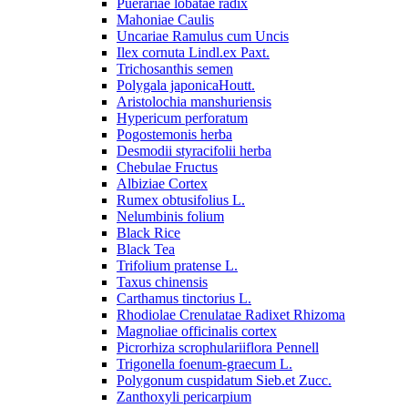
Puerariae lobatae radix
Mahoniae Caulis
Uncariae Ramulus cum Uncis
Ilex cornuta Lindl.ex Paxt.
Trichosanthis semen
Polygala japonicaHoutt.
Aristolochia manshuriensis
Hypericum perforatum
Pogostemonis herba
Desmodii styracifolii herba
Chebulae Fructus
Albiziae Cortex
Rumex obtusifolius L.
Nelumbinis folium
Black Rice
Black Tea
Trifolium pratense L.
Taxus chinensis
Carthamus tinctorius L.
Rhodiolae Crenulatae Radixet Rhizoma
Magnoliae officinalis cortex
Picrorhiza scrophulariiflora Pennell
Trigonella foenum-graecum L.
Polygonum cuspidatum Sieb.et Zucc.
Zanthoxyli pericarpium