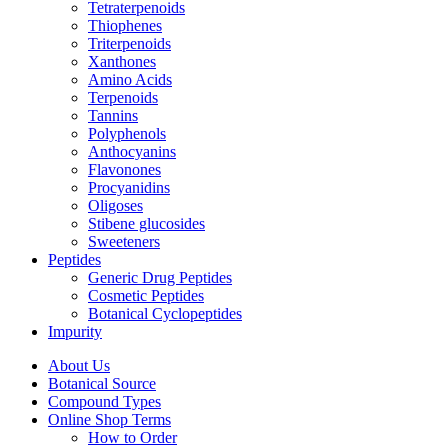
Tetraterpenoids
Thiophenes
Triterpenoids
Xanthones
Amino Acids
Terpenoids
Tannins
Polyphenols
Anthocyanins
Flavonones
Procyanidins
Oligoses
Stibene glucosides
Sweeteners
Peptides
Generic Drug Peptides
Cosmetic Peptides
Botanical Cyclopeptides
Impurity
About Us
Botanical Source
Compound Types
Online Shop Terms
How to Order