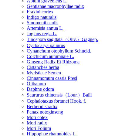
Apium graveolens L.
Gentianae macrophyllae radix
Fraxini cortex
Indigo naturalis
Sinomenii caulis
Artemisia annua L.
Juglans regia L.
Tinospora sagittata（Oliv.）Gagnep.
Cyclocarya paliurus
Cynanchum otophyllum Schneid.
Colchicum autumnale L.
Ginseng Radix Et Rhizoma
Cistanches herba
Myristicae Semen
Cinnamomum cassia Presl
Olibanum
Daphne odora
Saururus chinensis（Lour.）Baill
Cephalotaxus fortunei Hook. f.
Berberidis radix
Panax notoginseng
Mori cotex
Mori radix
Mori Folium
Hippophae rhamnoides L.