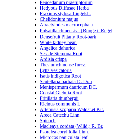
Peucedanum praeruptorum
Hedyotis Diffusae Herba
Fraxinus stylosa Lingelsh.
Chelidonium majus
Atractylodes macrocephala
Pulsatilla chinensis （Bunge）Regel
Densefruit Pittany Root-bark
White kidney bean
Angelica dahurica
Sessile Stemona Root
Ardisia crispa
ThesiumchinenseTurcz.
Lytta vesicatoria
Isatis indigotica Root
Scutellaria barbata D. Don
Menispermum dauricum DC.
Coastal Glehnia Root
Fritillaria thunbergii
Ricinus communis L.
Artemisia scoparia Waldst.et Kit.
Areca Catechu Linn
Spinach
Macleaya cordata (Willd.) R. Br.
Psoralea corylifolia Linn.
Microcos paniculata leaf