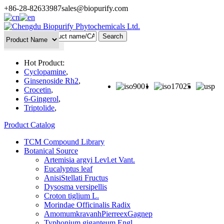
+86-28-82633987
sales@biopurify.com
Batch Search
Hot Product:
Cyclopamine
,
Ginsenoside Rh2
,
Crocetin
,
6-Gingerol
,
Triptolide
,
Product Catalog
TCM Compound Library
Botanical Source
Artemisia argyi Levl.et Vant.
Eucalyptus leaf
AnisiStellati Fructus
Dysosma versipellis
Croton tiglium L.
Morindae Officinalis Radix
AmomumkravanhPierreexGagnep
Typhonium giganteum Engl.