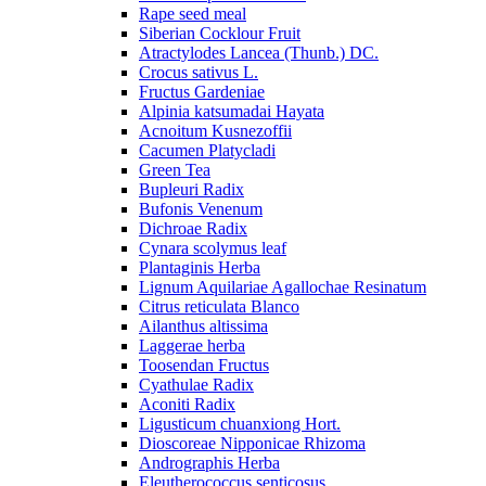
Rape seed meal
Siberian Cocklour Fruit
Atractylodes Lancea (Thunb.) DC.
Crocus sativus L.
Fructus Gardeniae
Alpinia katsumadai Hayata
Acnoitum Kusnezoffii
Cacumen Platycladi
Green Tea
Bupleuri Radix
Bufonis Venenum
Dichroae Radix
Cynara scolymus leaf
Plantaginis Herba
Lignum Aquilariae Agallochae Resinatum
Citrus reticulata Blanco
Ailanthus altissima
Laggerae herba
Toosendan Fructus
Cyathulae Radix
Aconiti Radix
Ligusticum chuanxiong Hort.
Dioscoreae Nipponicae Rhizoma
Andrographis Herba
Eleutherococcus senticosus