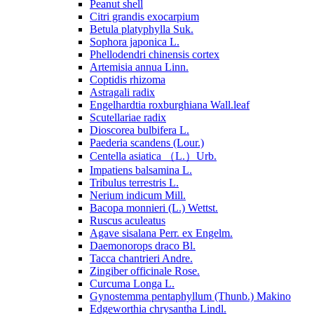
Peanut shell
Citri grandis exocarpium
Betula platyphylla Suk.
Sophora japonica L.
Phellodendri chinensis cortex
Artemisia annua Linn.
Coptidis rhizoma
Astragali radix
Engelhardtia roxburghiana Wall.leaf
Scutellariae radix
Dioscorea bulbifera L.
Paederia scandens (Lour.)
Centella asiatica （L.）Urb.
Impatiens balsamina L.
Tribulus terrestris L.
Nerium indicum Mill.
Bacopa monnieri (L.) Wettst.
Ruscus aculeatus
Agave sisalana Perr. ex Engelm.
Daemonorops draco Bl.
Tacca chantrieri Andre.
Zingiber officinale Rose.
Curcuma Longa L.
Gynostemma pentaphyllum (Thunb.) Makino
Edgeworthia chrysantha Lindl.