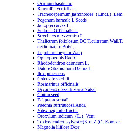
Ocimum basilicum
Rauvolfia verticillata
Trachelospermum jasminoides（Lindl.）Lem.
Peganum harmala L.Seeds
Jatropha carcas L.
Verbena Officinalis L.
Strychnos nux-vomica L.
Thalictrum foliolosum DC.T.cultratum Wall.T.
deciternatum Boiv，
Lepidium meyenii Walp
Ophiopogonis Radix
Rhododendron dauricum L.
Dature Stramonium Datura L
Ilex pubescens
Coleus forskohlii
Rosmarinus officinalis
Dryopteris crassirhizoma Nakai
Cotton seed
EcliptaprostrataL.
Paeonia suffruticosa Andr.
Vitex negundo fructus
Oroxylum indicum（L.）Vent.
Toxicodendron sylvestre(S. et Z.)O. Komtze
Magnolia liliflora Desr