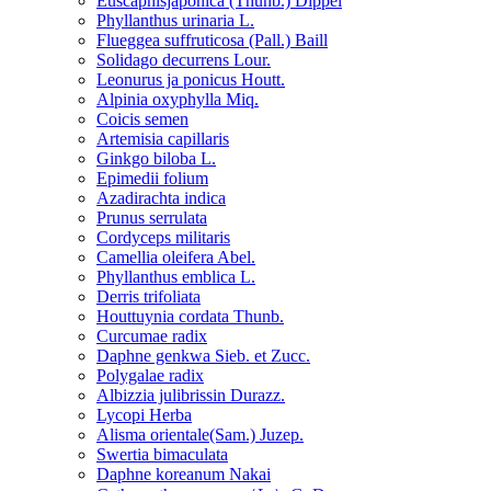
Euscaphisjaponica (Thunb.) Dippel
Phyllanthus urinaria L.
Flueggea suffruticosa (Pall.) Baill
Solidago decurrens Lour.
Leonurus ja ponicus Houtt.
Alpinia oxyphylla Miq.
Coicis semen
Artemisia capillaris
Ginkgo biloba L.
Epimedii folium
Azadirachta indica
Prunus serrulata
Cordyceps militaris
Camellia oleifera Abel.
Phyllanthus emblica L.
Derris trifoliata
Houttuynia cordata Thunb.
Curcumae radix
Daphne genkwa Sieb. et Zucc.
Polygalae radix
Albizzia julibrissin Durazz.
Lycopi Herba
Alisma orientale(Sam.) Juzep.
Swertia bimaculata
Daphne koreanum Nakai