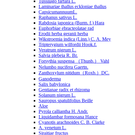
Tussilago farfara L.
Laminariae thallus eckloniae thallus
CapsicumannuumL.
Raphanus sativus L.
Rabdosia japonica (Burm. f.) Hara
Euphorbiae ebracteolatae rad
Erodii herba geranii herba
Wikstroemia indica (Linn.) C. A. Mey
Tripterygium wilfordii Hook.f.
Veratrum nigrum L.
Salvia plebeia R. Br.
Forsythia suspensa （Thunb.） Vahl
Nelumbo nucifera Gaertn.
Zanthoxylum nitidum（Roxb.）DC.
Ganoderma
Salix babylonica
Gentianae radix et rhizoma
Solanum nigrum L.
Sauropus spatulifolius Beille
Aloe
Pyrola calliantha H. Andr.
Liquidambar formosana Hance
Cyanotis arachnoides C. B. Clarke
A. venetum L.
Siraitiae fructus