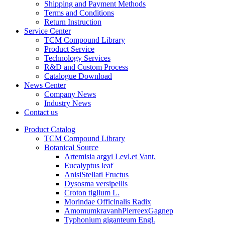
Shipping and Payment Methods
Terms and Conditions
Return Instruction
Service Center
TCM Compound Library
Product Service
Technology Services
R&D and Custom Process
Catalogue Download
News Center
Company News
Industry News
Contact us
Product Catalog
TCM Compound Library
Botanical Source
Artemisia argyi Levl.et Vant.
Eucalyptus leaf
AnisiStellati Fructus
Dysosma versipellis
Croton tiglium L.
Morindae Officinalis Radix
AmomumkravanhPierreexGagnep
Typhonium giganteum Engl.