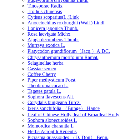
Edgeworthia chrysantha Lindl.
Tinosporae Radix
Trollius chinensis
Cytisus scoparius(L.)Link
Anoectochilus roxburghii (Wall.) Lindl
Lonicera japonica Thunb.
Rosa laevigata Michx.
Ajuga decumbens Thunb.
Murraya exotica L.
Platycodon grandiflorum（Jacq.）A.DC.
Chrysanthemum morifolium Ramat.
Selaginellae herba
Cassiae semen
Coffee Cherry
Piper methysticum Forst
Theobroma cacao L.
Tagetes patula L.
Sophora flavescens Ait.
Corydalis bungeana Turcz.
Ixeris sonchifolia （Bunge） Hance
Leaf of Chinese Holly, leaf of Broadleaf Holly
Sophora alopecuroides L
Momordica charantia L
Herba Acroptili Repentis
Picrasma quassioides （D. Don） Benn.