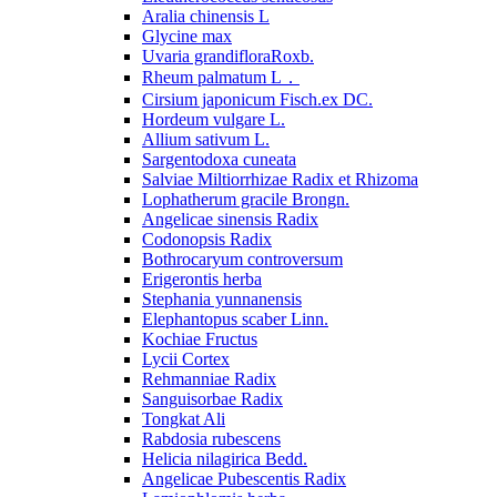
Aralia chinensis L
Glycine max
Uvaria grandifloraRoxb.
Rheum palmatum L．
Cirsium japonicum Fisch.ex DC.
Hordeum vulgare L.
Allium sativum L.
Sargentodoxa cuneata
Salviae Miltiorrhizae Radix et Rhizoma
Lophatherum gracile Brongn.
Angelicae sinensis Radix
Codonopsis Radix
Bothrocaryum controversum
Erigerontis herba
Stephania yunnanensis
Elephantopus scaber Linn.
Kochiae Fructus
Lycii Cortex
Rehmanniae Radix
Sanguisorbae Radix
Tongkat Ali
Rabdosia rubescens
Helicia nilagirica Bedd.
Angelicae Pubescentis Radix