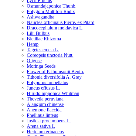
Lycii Fructus
Osmundajaponica Thunb.
Polygoni Multifori Radix
Ashwagandha
Nauclea officinalis Pierre. ex Pitard
Dracocephalum moldavica L.
Lilii Bulbus
Bletillae Rhizoma
Hemp
Tagetes erecta L.
Coreopsis tinctoria Nutt.
Oligose
Moringa Seeds
Flower of P. thomsonii Benth.
Tithonia diversifolia A. Gray
Polyporus umbellatus
Juncus effusus L.
Hirudo nipponica Whitman
Thevetia peruviana
Alangium chinense
Anemone flaccida
Phellinus linteus
Justicia procumbens L.
Arena sativa L
Hericium erinaceus