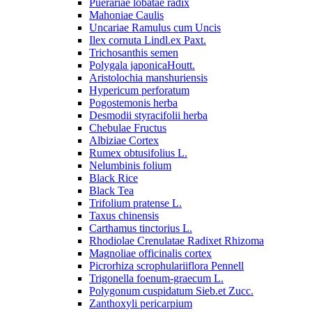
Puerariae lobatae radix
Mahoniae Caulis
Uncariae Ramulus cum Uncis
Ilex cornuta Lindl.ex Paxt.
Trichosanthis semen
Polygala japonicaHoutt.
Aristolochia manshuriensis
Hypericum perforatum
Pogostemonis herba
Desmodii styracifolii herba
Chebulae Fructus
Albiziae Cortex
Rumex obtusifolius L.
Nelumbinis folium
Black Rice
Black Tea
Trifolium pratense L.
Taxus chinensis
Carthamus tinctorius L.
Rhodiolae Crenulatae Radixet Rhizoma
Magnoliae officinalis cortex
Picrorhiza scrophulariiflora Pennell
Trigonella foenum-graecum L.
Polygonum cuspidatum Sieb.et Zucc.
Zanthoxyli pericarpium