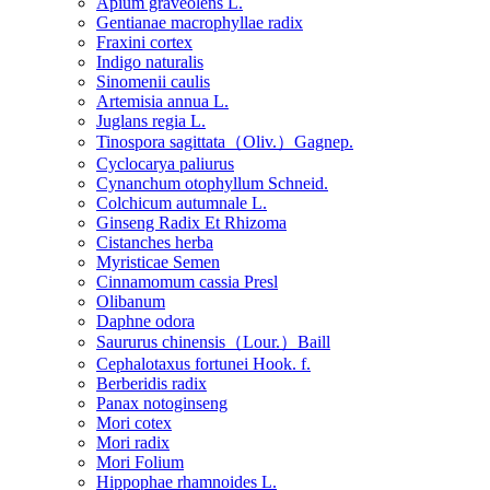
Apium graveolens L.
Gentianae macrophyllae radix
Fraxini cortex
Indigo naturalis
Sinomenii caulis
Artemisia annua L.
Juglans regia L.
Tinospora sagittata（Oliv.）Gagnep.
Cyclocarya paliurus
Cynanchum otophyllum Schneid.
Colchicum autumnale L.
Ginseng Radix Et Rhizoma
Cistanches herba
Myristicae Semen
Cinnamomum cassia Presl
Olibanum
Daphne odora
Saururus chinensis（Lour.）Baill
Cephalotaxus fortunei Hook. f.
Berberidis radix
Panax notoginseng
Mori cotex
Mori radix
Mori Folium
Hippophae rhamnoides L.