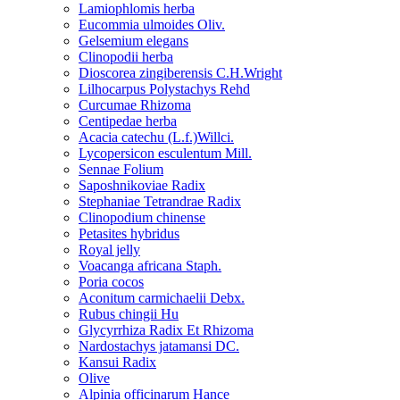
Lamiophlomis herba
Eucommia ulmoides Oliv.
Gelsemium elegans
Clinopodii herba
Dioscorea zingiberensis C.H.Wright
Lilhocarpus Polystachys Rehd
Curcumae Rhizoma
Centipedae herba
Acacia catechu (L.f.)Willci.
Lycopersicon esculentum Mill.
Sennae Folium
Saposhnikoviae Radix
Stephaniae Tetrandrae Radix
Clinopodium chinense
Petasites hybridus
Royal jelly
Voacanga africana Staph.
Poria cocos
Aconitum carmichaelii Debx.
Rubus chingii Hu
Glycyrrhiza Radix Et Rhizoma
Nardostachys jatamansi DC.
Kansui Radix
Olive
Alpinia officinarum Hance