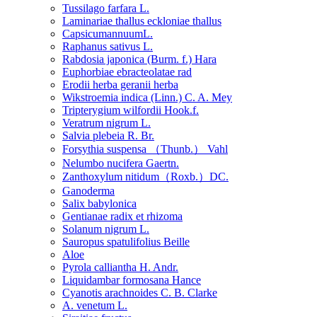
Tussilago farfara L.
Laminariae thallus eckloniae thallus
CapsicumannuumL.
Raphanus sativus L.
Rabdosia japonica (Burm. f.) Hara
Euphorbiae ebracteolatae rad
Erodii herba geranii herba
Wikstroemia indica (Linn.) C. A. Mey
Tripterygium wilfordii Hook.f.
Veratrum nigrum L.
Salvia plebeia R. Br.
Forsythia suspensa （Thunb.） Vahl
Nelumbo nucifera Gaertn.
Zanthoxylum nitidum（Roxb.）DC.
Ganoderma
Salix babylonica
Gentianae radix et rhizoma
Solanum nigrum L.
Sauropus spatulifolius Beille
Aloe
Pyrola calliantha H. Andr.
Liquidambar formosana Hance
Cyanotis arachnoides C. B. Clarke
A. venetum L.