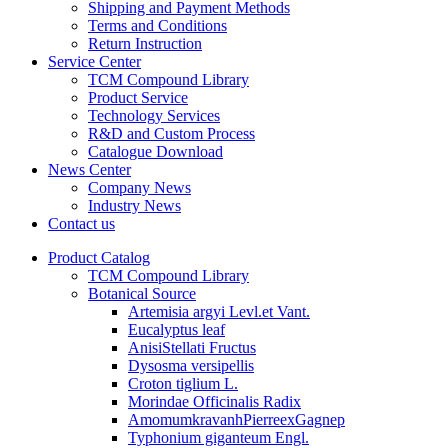
Shipping and Payment Methods
Terms and Conditions
Return Instruction
Service Center
TCM Compound Library
Product Service
Technology Services
R&D and Custom Process
Catalogue Download
News Center
Company News
Industry News
Contact us
Product Catalog
TCM Compound Library
Botanical Source
Artemisia argyi Levl.et Vant.
Eucalyptus leaf
AnisiStellati Fructus
Dysosma versipellis
Croton tiglium L.
Morindae Officinalis Radix
AmomumkravanhPierreexGagnep
Typhonium giganteum Engl.