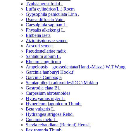
TyphaangustifoliaL.
Luffa cylindrica(L.) Roem
Gypsophila paniculata Linn .
Usnea diffracta Vain.
Caesalpinia sap pan L.
Physalis alkekengi L.
Embelia laeta
Ziziphispinosae semen
Aesculi semen
Pseudostellariae radix
Santalum album L.
Rheum tanguticum
Ampelopsis grossedentata(Hand.-Mazz.) W.T.Wang
Garcinia hanburyi Hook.f.
Garcinia Cambogia
Semiaquilegia adoxoides(DC.) Makino
Gastrodia elata Bl.
Carpesium abrotanoides
Hyoscyamus niger L.
Hypericum japonicum Thunb.
Beta vulgaris L.
Hydrangea strigosa Rehd.
Cucumis melo L.
Stevia rebaudiana (Bertoni) Hemsl.
Ilex rotunda Thunb.