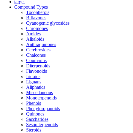
target
Compound Types
Tocopherols
Biflavones
Cyanogenic glycosides
Chromones
Amides
Alkaloids
Anthraquinones
Cerebrosides
Chalcones
Coumarins
Diterpenoids
Flavonoids
Iridoids
Lignans
Aliphatics
Miscellaneous
Monoterpenoids
Phenols
Phenylpropanoids
Quinones
Saccharides
Sesquiterpenoids
Steroids