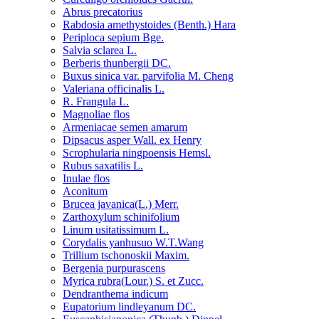
Abrus precatorius
Rabdosia amethystoides (Benth.) Hara
Periploca sepium Bge.
Salvia sclarea L.
Berberis thunbergii DC.
Buxus sinica var. parvifolia M. Cheng
Valeriana officinalis L.
R. Frangula L.
Magnoliae flos
Armeniacae semen amarum
Dipsacus asper Wall. ex Henry
Scrophularia ningpoensis Hemsl.
Rubus saxatilis L.
Inulae flos
Aconitum
Brucea javanica(L.) Merr.
Zarthoxylum schinifolium
Linum usitatissimum L.
Corydalis yanhusuo W.T.Wang
Trillium tschonoskii Maxim.
Bergenia purpurascens
Myrica rubra(Lour.) S. et Zucc.
Dendranthema indicum
Eupatorium lindleyanum DC.