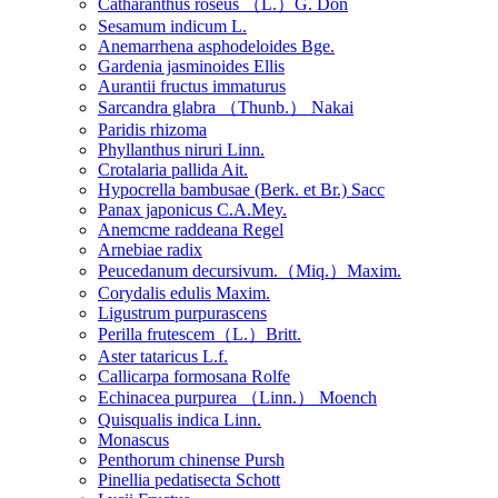
Catharanthus roseus （L.）G. Don
Sesamum indicum L.
Anemarrhena asphodeloides Bge.
Gardenia jasminoides Ellis
Aurantii fructus immaturus
Sarcandra glabra （Thunb.） Nakai
Paridis rhizoma
Phyllanthus niruri Linn.
Crotalaria pallida Ait.
Hypocrella bambusae (Berk. et Br.) Sacc
Panax japonicus C.A.Mey.
Anemcme raddeana Regel
Arnebiae radix
Peucedanum decursivum.（Miq.）Maxim.
Corydalis edulis Maxim.
Ligustrum purpurascens
Perilla frutescem（L.）Britt.
Aster tataricus L.f.
Callicarpa formosana Rolfe
Echinacea purpurea （Linn.） Moench
Quisqualis indica Linn.
Monascus
Penthorum chinense Pursh
Pinellia pedatisecta Schott