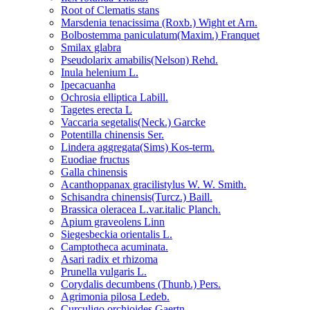
Root of Clematis stans
Marsdenia tenacissima (Roxb.) Wight et Arn.
Bolbostemma paniculatum(Maxim.) Franquet
Smilax glabra
Pseudolarix amabilis(Nelson) Rehd.
Inula helenium L.
Ipecacuanha
Ochrosia elliptica Labill.
Tagetes erecta L
Vaccaria segetalis(Neck.) Garcke
Potentilla chinensis Ser.
Lindera aggregata(Sims) Kos-term.
Euodiae fructus
Galla chinensis
Acanthoppanax gracilistylus W. W. Smith.
Schisandra chinensis(Turcz.) Baill.
Brassica oleracea L.var.italic Planch.
Apium graveolens Linn
Siegesbeckia orientalis L.
Camptotheca acuminata.
Asari radix et rhizoma
Prunella vulgaris L.
Corydalis decumbens (Thunb.) Pers.
Agrimonia pilosa Ledeb.
Curculigo orchioides Gaertn.