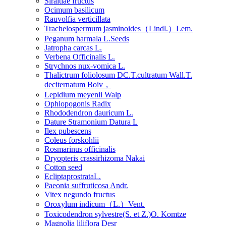
Siraitiae fructus
Ocimum basilicum
Rauvolfia verticillata
Trachelospermum jasminoides（Lindl.）Lem.
Peganum harmala L.Seeds
Jatropha carcas L.
Verbena Officinalis L.
Strychnos nux-vomica L.
Thalictrum foliolosum DC.T.cultratum Wall.T.
deciternatum Boiv，
Lepidium meyenii Walp
Ophiopogonis Radix
Rhododendron dauricum L.
Dature Stramonium Datura L
Ilex pubescens
Coleus forskohlii
Rosmarinus officinalis
Dryopteris crassirhizoma Nakai
Cotton seed
EcliptaprostrataL.
Paeonia suffruticosa Andr.
Vitex negundo fructus
Oroxylum indicum（L.）Vent.
Toxicodendron sylvestre(S. et Z.)O. Komtze
Magnolia liliflora Desr