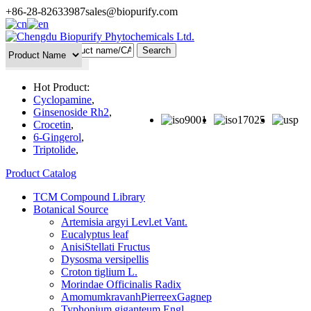
+86-28-82633987
sales@biopurify.com
Batch Search
Hot Product:
Cyclopamine
,
Ginsenoside Rh2
,
Crocetin
,
6-Gingerol
,
Triptolide
,
Product Catalog
TCM Compound Library
Botanical Source
Artemisia argyi Levl.et Vant.
Eucalyptus leaf
AnisiStellati Fructus
Dysosma versipellis
Croton tiglium L.
Morindae Officinalis Radix
AmomumkravanhPierreexGagnep
Typhonium giganteum Engl.