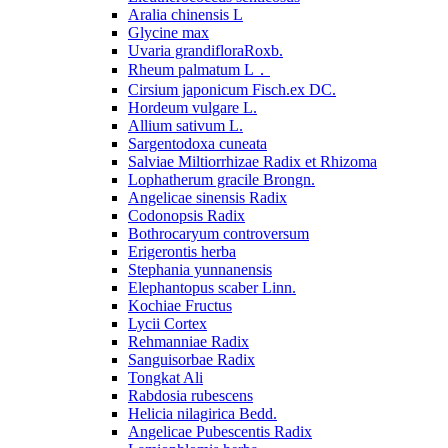
Aralia chinensis L
Glycine max
Uvaria grandifloraRoxb.
Rheum palmatum L．
Cirsium japonicum Fisch.ex DC.
Hordeum vulgare L.
Allium sativum L.
Sargentodoxa cuneata
Salviae Miltiorrhizae Radix et Rhizoma
Lophatherum gracile Brongn.
Angelicae sinensis Radix
Codonopsis Radix
Bothrocaryum controversum
Erigerontis herba
Stephania yunnanensis
Elephantopus scaber Linn.
Kochiae Fructus
Lycii Cortex
Rehmanniae Radix
Sanguisorbae Radix
Tongkat Ali
Rabdosia rubescens
Helicia nilagirica Bedd.
Angelicae Pubescentis Radix