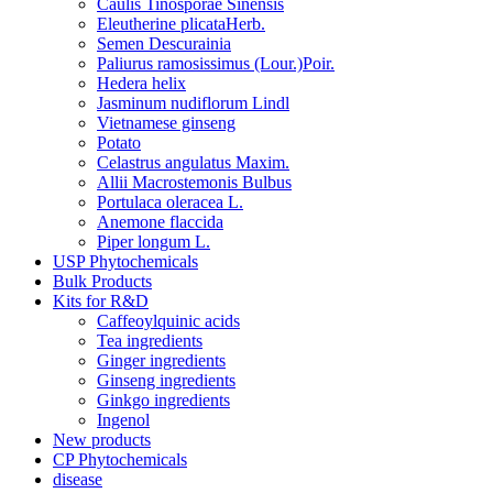
Caulis Tinosporae Sinensis
Eleutherine plicataHerb.
Semen Descurainia
Paliurus ramosissimus (Lour.)Poir.
Hedera helix
Jasminum nudiflorum Lindl
Vietnamese ginseng
Potato
Celastrus angulatus Maxim.
Allii Macrostemonis Bulbus
Portulaca oleracea L.
Anemone flaccida
Piper longum L.
USP Phytochemicals
Bulk Products
Kits for R&D
Caffeoylquinic acids
Tea ingredients
Ginger ingredients
Ginseng ingredients
Ginkgo ingredients
Ingenol
New products
CP Phytochemicals
disease