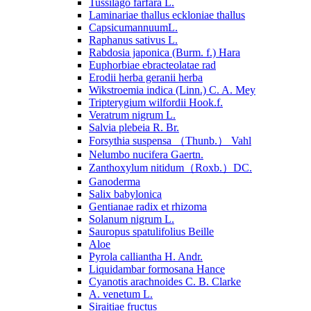
Tussilago farfara L.
Laminariae thallus eckloniae thallus
CapsicumannuumL.
Raphanus sativus L.
Rabdosia japonica (Burm. f.) Hara
Euphorbiae ebracteolatae rad
Erodii herba geranii herba
Wikstroemia indica (Linn.) C. A. Mey
Tripterygium wilfordii Hook.f.
Veratrum nigrum L.
Salvia plebeia R. Br.
Forsythia suspensa （Thunb.） Vahl
Nelumbo nucifera Gaertn.
Zanthoxylum nitidum（Roxb.）DC.
Ganoderma
Salix babylonica
Gentianae radix et rhizoma
Solanum nigrum L.
Sauropus spatulifolius Beille
Aloe
Pyrola calliantha H. Andr.
Liquidambar formosana Hance
Cyanotis arachnoides C. B. Clarke
A. venetum L.
Siraitiae fructus