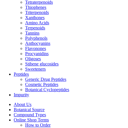
Tetraterpenoids
Thiophenes
Triterpenoids
Xanthones
Amino Acids
Terpenoids
Tannins
Polyphenols
Anthocyanins
Flavonones
Procyanidins
Oligoses
Stibene glucosides
Sweeteners
Peptides
Generic Drug Peptides
Cosmetic Peptides
Botanical Cyclopeptides
Impurity
About Us
Botanical Source
Compound Types
Online Shop Terms
How to Order