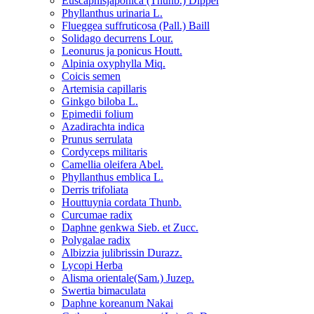
Euscaphisjaponica (Thunb.) Dippel
Phyllanthus urinaria L.
Flueggea suffruticosa (Pall.) Baill
Solidago decurrens Lour.
Leonurus ja ponicus Houtt.
Alpinia oxyphylla Miq.
Coicis semen
Artemisia capillaris
Ginkgo biloba L.
Epimedii folium
Azadirachta indica
Prunus serrulata
Cordyceps militaris
Camellia oleifera Abel.
Phyllanthus emblica L.
Derris trifoliata
Houttuynia cordata Thunb.
Curcumae radix
Daphne genkwa Sieb. et Zucc.
Polygalae radix
Albizzia julibrissin Durazz.
Lycopi Herba
Alisma orientale(Sam.) Juzep.
Swertia bimaculata
Daphne koreanum Nakai