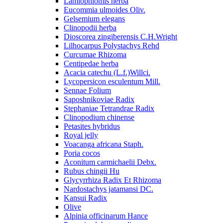
Lamiophlomis herba
Eucommia ulmoides Oliv.
Gelsemium elegans
Clinopodii herba
Dioscorea zingiberensis C.H.Wright
Lilhocarpus Polystachys Rehd
Curcumae Rhizoma
Centipedae herba
Acacia catechu (L.f.)Willci.
Lycopersicon esculentum Mill.
Sennae Folium
Saposhnikoviae Radix
Stephaniae Tetrandrae Radix
Clinopodium chinense
Petasites hybridus
Royal jelly
Voacanga africana Staph.
Poria cocos
Aconitum carmichaelii Debx.
Rubus chingii Hu
Glycyrrhiza Radix Et Rhizoma
Nardostachys jatamansi DC.
Kansui Radix
Olive
Alpinia officinarum Hance