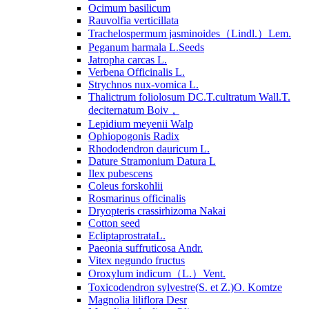
Ocimum basilicum
Rauvolfia verticillata
Trachelospermum jasminoides（Lindl.）Lem.
Peganum harmala L.Seeds
Jatropha carcas L.
Verbena Officinalis L.
Strychnos nux-vomica L.
Thalictrum foliolosum DC.T.cultratum Wall.T.
deciternatum Boiv，
Lepidium meyenii Walp
Ophiopogonis Radix
Rhododendron dauricum L.
Dature Stramonium Datura L
Ilex pubescens
Coleus forskohlii
Rosmarinus officinalis
Dryopteris crassirhizoma Nakai
Cotton seed
EcliptaprostrataL.
Paeonia suffruticosa Andr.
Vitex negundo fructus
Oroxylum indicum（L.）Vent.
Toxicodendron sylvestre(S. et Z.)O. Komtze
Magnolia liliflora Desr