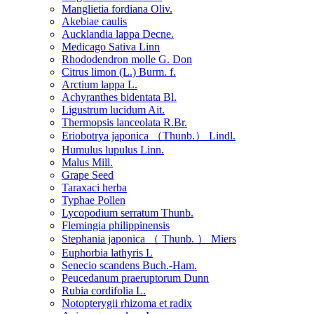
Manglietia fordiana Oliv.
Akebiae caulis
Aucklandia lappa Decne.
Medicago Sativa Linn
Rhododendron molle G. Don
Citrus limon (L.) Burm. f.
Arctium lappa L.
Achyranthes bidentata Bl.
Ligustrum lucidum Ait.
Thermopsis lanceolata R.Br.
Eriobotrya japonica （Thunb.） Lindl.
Humulus lupulus Linn.
Malus Mill.
Grape Seed
Taraxaci herba
Typhae Pollen
Lycopodium serratum Thunb.
Flemingia philippinensis
Stephania japonica （ Thunb. ） Miers
Euphorbia lathyris L
Senecio scandens Buch.-Ham.
Peucedanum praeruptorum Dunn
Rubia cordifolia L.
Notopterygii rhizoma et radix