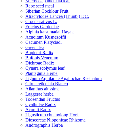
Microcos paniculata leaf
Rape seed meal
Siberian Cocklour Fruit
Atractylodes Lancea (Thunb.) DC.
Crocus sativus L.
Fructus Gardeniae
Alpinia katsumadai Hayata
Acnoitum Kusnezoffii
Cacumen Platycladi
Green Tea
Bupleuri Radix
Bufonis Venenum
Dichroae Radix
Cynara scolymus leaf
Plantaginis Herba
Lignum Aquilariae Agallochae Resinatum
Citrus reticulata Blanco
Ailanthus altissima
Laggerae herba
Toosendan Fructus
Cyathulae Radix
Aconiti Radix
Ligusticum chuanxiong Hort.
Dioscoreae Nipponicae Rhizoma
Andrographis Herba