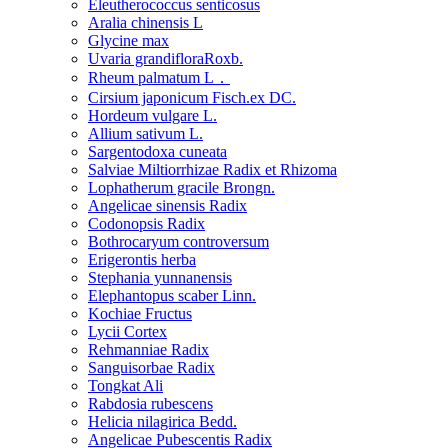
Eleutherococcus senticosus
Aralia chinensis L
Glycine max
Uvaria grandifloraRoxb.
Rheum palmatum L．
Cirsium japonicum Fisch.ex DC.
Hordeum vulgare L.
Allium sativum L.
Sargentodoxa cuneata
Salviae Miltiorrhizae Radix et Rhizoma
Lophatherum gracile Brongn.
Angelicae sinensis Radix
Codonopsis Radix
Bothrocaryum controversum
Erigerontis herba
Stephania yunnanensis
Elephantopus scaber Linn.
Kochiae Fructus
Lycii Cortex
Rehmanniae Radix
Sanguisorbae Radix
Tongkat Ali
Rabdosia rubescens
Helicia nilagirica Bedd.
Angelicae Pubescentis Radix