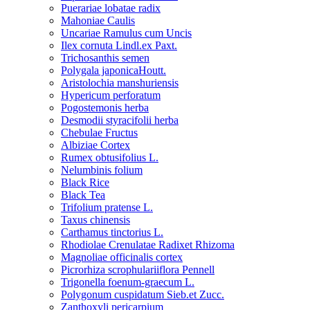
Puerariae lobatae radix
Mahoniae Caulis
Uncariae Ramulus cum Uncis
Ilex cornuta Lindl.ex Paxt.
Trichosanthis semen
Polygala japonicaHoutt.
Aristolochia manshuriensis
Hypericum perforatum
Pogostemonis herba
Desmodii styracifolii herba
Chebulae Fructus
Albiziae Cortex
Rumex obtusifolius L.
Nelumbinis folium
Black Rice
Black Tea
Trifolium pratense L.
Taxus chinensis
Carthamus tinctorius L.
Rhodiolae Crenulatae Radixet Rhizoma
Magnoliae officinalis cortex
Picrorhiza scrophulariiflora Pennell
Trigonella foenum-graecum L.
Polygonum cuspidatum Sieb.et Zucc.
Zanthoxyli pericarpium