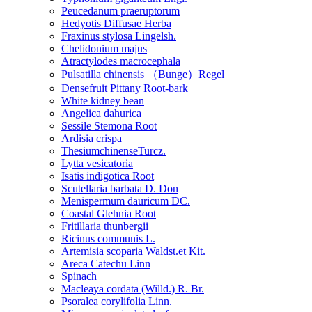
Peucedanum praeruptorum
Hedyotis Diffusae Herba
Fraxinus stylosa Lingelsh.
Chelidonium majus
Atractylodes macrocephala
Pulsatilla chinensis （Bunge）Regel
Densefruit Pittany Root-bark
White kidney bean
Angelica dahurica
Sessile Stemona Root
Ardisia crispa
ThesiumchinenseTurcz.
Lytta vesicatoria
Isatis indigotica Root
Scutellaria barbata D. Don
Menispermum dauricum DC.
Coastal Glehnia Root
Fritillaria thunbergii
Ricinus communis L.
Artemisia scoparia Waldst.et Kit.
Areca Catechu Linn
Spinach
Macleaya cordata (Willd.) R. Br.
Psoralea corylifolia Linn.