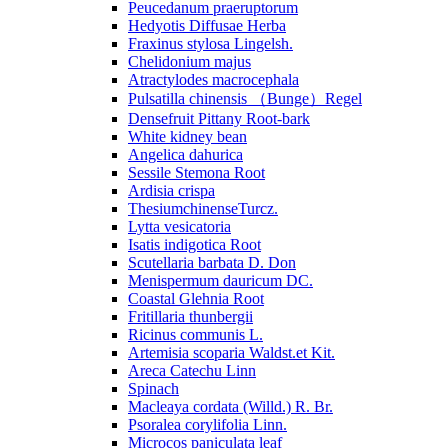
Peucedanum praeruptorum
Hedyotis Diffusae Herba
Fraxinus stylosa Lingelsh.
Chelidonium majus
Atractylodes macrocephala
Pulsatilla chinensis （Bunge）Regel
Densefruit Pittany Root-bark
White kidney bean
Angelica dahurica
Sessile Stemona Root
Ardisia crispa
ThesiumchinenseTurcz.
Lytta vesicatoria
Isatis indigotica Root
Scutellaria barbata D. Don
Menispermum dauricum DC.
Coastal Glehnia Root
Fritillaria thunbergii
Ricinus communis L.
Artemisia scoparia Waldst.et Kit.
Areca Catechu Linn
Spinach
Macleaya cordata (Willd.) R. Br.
Psoralea corylifolia Linn.
Microcos paniculata leaf