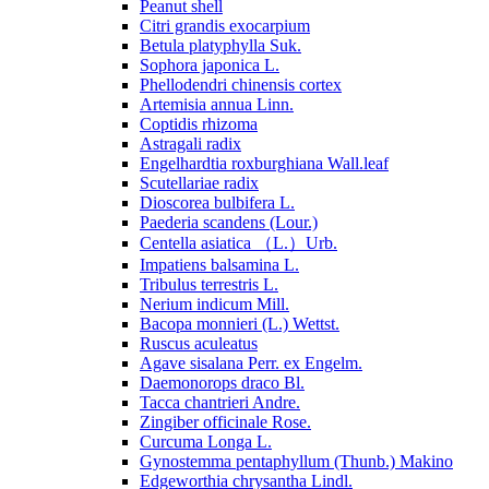
Peanut shell
Citri grandis exocarpium
Betula platyphylla Suk.
Sophora japonica L.
Phellodendri chinensis cortex
Artemisia annua Linn.
Coptidis rhizoma
Astragali radix
Engelhardtia roxburghiana Wall.leaf
Scutellariae radix
Dioscorea bulbifera L.
Paederia scandens (Lour.)
Centella asiatica （L.）Urb.
Impatiens balsamina L.
Tribulus terrestris L.
Nerium indicum Mill.
Bacopa monnieri (L.) Wettst.
Ruscus aculeatus
Agave sisalana Perr. ex Engelm.
Daemonorops draco Bl.
Tacca chantrieri Andre.
Zingiber officinale Rose.
Curcuma Longa L.
Gynostemma pentaphyllum (Thunb.) Makino
Edgeworthia chrysantha Lindl.