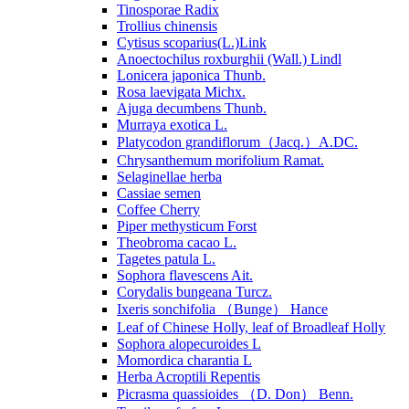
Tinosporae Radix
Trollius chinensis
Cytisus scoparius(L.)Link
Anoectochilus roxburghii (Wall.) Lindl
Lonicera japonica Thunb.
Rosa laevigata Michx.
Ajuga decumbens Thunb.
Murraya exotica L.
Platycodon grandiflorum（Jacq.）A.DC.
Chrysanthemum morifolium Ramat.
Selaginellae herba
Cassiae semen
Coffee Cherry
Piper methysticum Forst
Theobroma cacao L.
Tagetes patula L.
Sophora flavescens Ait.
Corydalis bungeana Turcz.
Ixeris sonchifolia （Bunge） Hance
Leaf of Chinese Holly, leaf of Broadleaf Holly
Sophora alopecuroides L
Momordica charantia L
Herba Acroptili Repentis
Picrasma quassioides （D. Don） Benn.