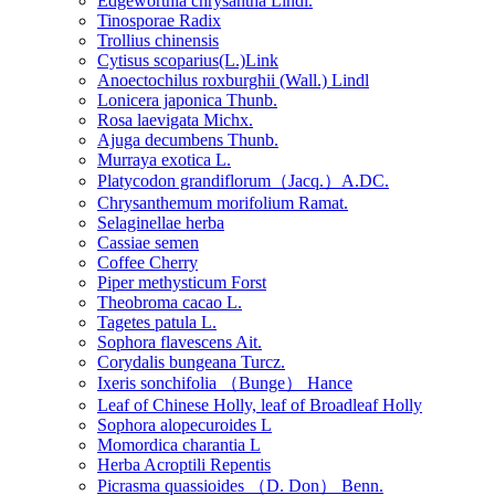
Edgeworthia chrysantha Lindl.
Tinosporae Radix
Trollius chinensis
Cytisus scoparius(L.)Link
Anoectochilus roxburghii (Wall.) Lindl
Lonicera japonica Thunb.
Rosa laevigata Michx.
Ajuga decumbens Thunb.
Murraya exotica L.
Platycodon grandiflorum（Jacq.）A.DC.
Chrysanthemum morifolium Ramat.
Selaginellae herba
Cassiae semen
Coffee Cherry
Piper methysticum Forst
Theobroma cacao L.
Tagetes patula L.
Sophora flavescens Ait.
Corydalis bungeana Turcz.
Ixeris sonchifolia （Bunge） Hance
Leaf of Chinese Holly, leaf of Broadleaf Holly
Sophora alopecuroides L
Momordica charantia L
Herba Acroptili Repentis
Picrasma quassioides （D. Don） Benn.