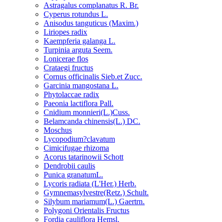
Astragalus complanatus R. Br.
Cyperus rotundus L.
Anisodus tanguticus (Maxim.)
Liriopes radix
Kaempferia galanga L.
Turpinia arguta Seem.
Lonicerae flos
Crataegi fructus
Cornus officinalis Sieb.et Zucc.
Garcinia mangostana L.
Phytolaccae radix
Paeonia lactiflora Pall.
Cnidium monnieri(L.)Cuss.
Belamcanda chinensis(L.) DC.
Moschus
Lycopodium?clavatum
Cimicifugae rhizoma
Acorus tatarinowii Schott
Dendrobii caulis
Punica granatumL.
Lycoris radiata (L'Her.) Herb.
Gymnemasylvestre(Retz.) Schult.
Silybum mariamum(L.) Gaertrn.
Polygoni Orientalis Fructus
Fordia cauliflora Hemsl.