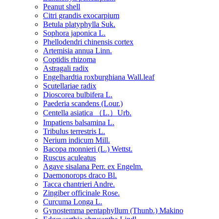
Peanut shell
Citri grandis exocarpium
Betula platyphylla Suk.
Sophora japonica L.
Phellodendri chinensis cortex
Artemisia annua Linn.
Coptidis rhizoma
Astragali radix
Engelhardtia roxburghiana Wall.leaf
Scutellariae radix
Dioscorea bulbifera L.
Paederia scandens (Lour.)
Centella asiatica （L.）Urb.
Impatiens balsamina L.
Tribulus terrestris L.
Nerium indicum Mill.
Bacopa monnieri (L.) Wettst.
Ruscus aculeatus
Agave sisalana Perr. ex Engelm.
Daemonorops draco Bl.
Tacca chantrieri Andre.
Zingiber officinale Rose.
Curcuma Longa L.
Gynostemma pentaphyllum (Thunb.) Makino