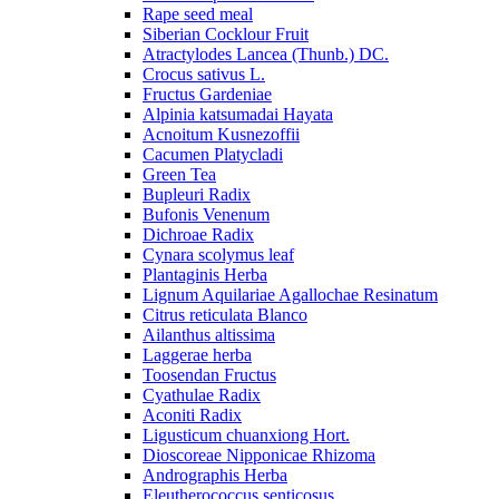
Rape seed meal
Siberian Cocklour Fruit
Atractylodes Lancea (Thunb.) DC.
Crocus sativus L.
Fructus Gardeniae
Alpinia katsumadai Hayata
Acnoitum Kusnezoffii
Cacumen Platycladi
Green Tea
Bupleuri Radix
Bufonis Venenum
Dichroae Radix
Cynara scolymus leaf
Plantaginis Herba
Lignum Aquilariae Agallochae Resinatum
Citrus reticulata Blanco
Ailanthus altissima
Laggerae herba
Toosendan Fructus
Cyathulae Radix
Aconiti Radix
Ligusticum chuanxiong Hort.
Dioscoreae Nipponicae Rhizoma
Andrographis Herba
Eleutherococcus senticosus