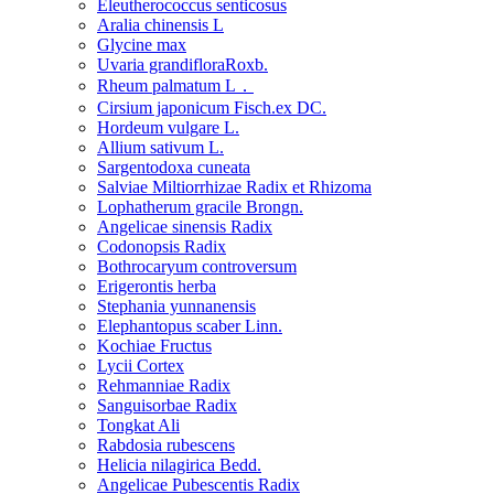
Eleutherococcus senticosus
Aralia chinensis L
Glycine max
Uvaria grandifloraRoxb.
Rheum palmatum L．
Cirsium japonicum Fisch.ex DC.
Hordeum vulgare L.
Allium sativum L.
Sargentodoxa cuneata
Salviae Miltiorrhizae Radix et Rhizoma
Lophatherum gracile Brongn.
Angelicae sinensis Radix
Codonopsis Radix
Bothrocaryum controversum
Erigerontis herba
Stephania yunnanensis
Elephantopus scaber Linn.
Kochiae Fructus
Lycii Cortex
Rehmanniae Radix
Sanguisorbae Radix
Tongkat Ali
Rabdosia rubescens
Helicia nilagirica Bedd.
Angelicae Pubescentis Radix