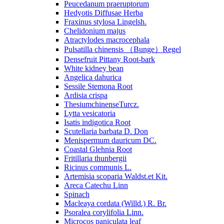
Peucedanum praeruptorum
Hedyotis Diffusae Herba
Fraxinus stylosa Lingelsh.
Chelidonium majus
Atractylodes macrocephala
Pulsatilla chinensis （Bunge）Regel
Densefruit Pittany Root-bark
White kidney bean
Angelica dahurica
Sessile Stemona Root
Ardisia crispa
ThesiumchinenseTurcz.
Lytta vesicatoria
Isatis indigotica Root
Scutellaria barbata D. Don
Menispermum dauricum DC.
Coastal Glehnia Root
Fritillaria thunbergii
Ricinus communis L.
Artemisia scoparia Waldst.et Kit.
Areca Catechu Linn
Spinach
Macleaya cordata (Willd.) R. Br.
Psoralea corylifolia Linn.
Microcos paniculata leaf