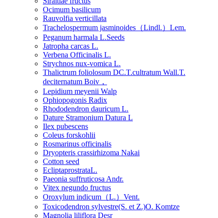
Siraitiae fructus
Ocimum basilicum
Rauvolfia verticillata
Trachelospermum jasminoides（Lindl.）Lem.
Peganum harmala L.Seeds
Jatropha carcas L.
Verbena Officinalis L.
Strychnos nux-vomica L.
Thalictrum foliolosum DC.T.cultratum Wall.T.
deciternatum Boiv，
Lepidium meyenii Walp
Ophiopogonis Radix
Rhododendron dauricum L.
Dature Stramonium Datura L
Ilex pubescens
Coleus forskohlii
Rosmarinus officinalis
Dryopteris crassirhizoma Nakai
Cotton seed
EcliptaprostrataL.
Paeonia suffruticosa Andr.
Vitex negundo fructus
Oroxylum indicum（L.）Vent.
Toxicodendron sylvestre(S. et Z.)O. Komtze
Magnolia liliflora Desr