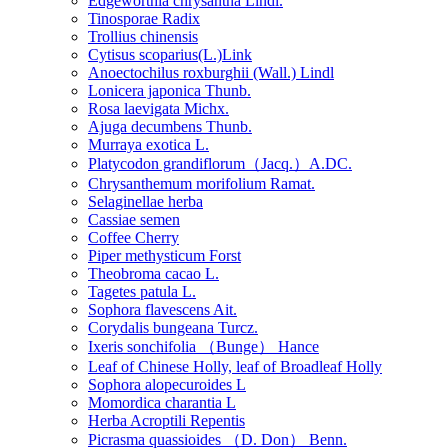
Edgeworthia chrysantha Lindl.
Tinosporae Radix
Trollius chinensis
Cytisus scoparius(L.)Link
Anoectochilus roxburghii (Wall.) Lindl
Lonicera japonica Thunb.
Rosa laevigata Michx.
Ajuga decumbens Thunb.
Murraya exotica L.
Platycodon grandiflorum（Jacq.）A.DC.
Chrysanthemum morifolium Ramat.
Selaginellae herba
Cassiae semen
Coffee Cherry
Piper methysticum Forst
Theobroma cacao L.
Tagetes patula L.
Sophora flavescens Ait.
Corydalis bungeana Turcz.
Ixeris sonchifolia （Bunge） Hance
Leaf of Chinese Holly, leaf of Broadleaf Holly
Sophora alopecuroides L
Momordica charantia L
Herba Acroptili Repentis
Picrasma quassioides （D. Don） Benn.