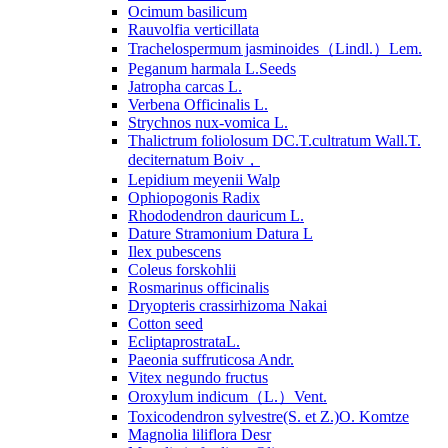
Ocimum basilicum
Rauvolfia verticillata
Trachelospermum jasminoides（Lindl.）Lem.
Peganum harmala L.Seeds
Jatropha carcas L.
Verbena Officinalis L.
Strychnos nux-vomica L.
Thalictrum foliolosum DC.T.cultratum Wall.T.
deciternatum Boiv，
Lepidium meyenii Walp
Ophiopogonis Radix
Rhododendron dauricum L.
Dature Stramonium Datura L
Ilex pubescens
Coleus forskohlii
Rosmarinus officinalis
Dryopteris crassirhizoma Nakai
Cotton seed
EcliptaprostrataL.
Paeonia suffruticosa Andr.
Vitex negundo fructus
Oroxylum indicum（L.）Vent.
Toxicodendron sylvestre(S. et Z.)O. Komtze
Magnolia liliflora Desr