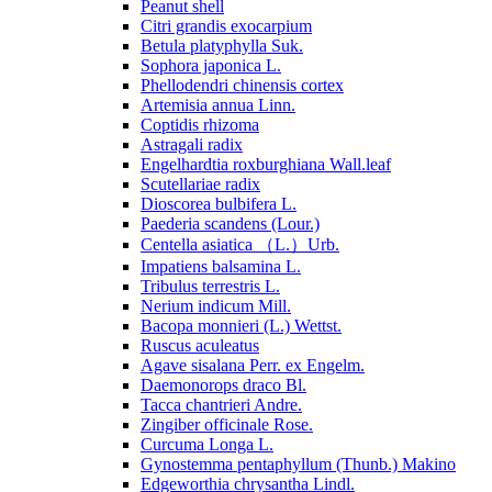
Peanut shell
Citri grandis exocarpium
Betula platyphylla Suk.
Sophora japonica L.
Phellodendri chinensis cortex
Artemisia annua Linn.
Coptidis rhizoma
Astragali radix
Engelhardtia roxburghiana Wall.leaf
Scutellariae radix
Dioscorea bulbifera L.
Paederia scandens (Lour.)
Centella asiatica （L.）Urb.
Impatiens balsamina L.
Tribulus terrestris L.
Nerium indicum Mill.
Bacopa monnieri (L.) Wettst.
Ruscus aculeatus
Agave sisalana Perr. ex Engelm.
Daemonorops draco Bl.
Tacca chantrieri Andre.
Zingiber officinale Rose.
Curcuma Longa L.
Gynostemma pentaphyllum (Thunb.) Makino
Edgeworthia chrysantha Lindl.