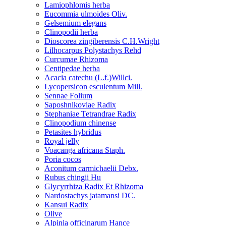
Lamiophlomis herba
Eucommia ulmoides Oliv.
Gelsemium elegans
Clinopodii herba
Dioscorea zingiberensis C.H.Wright
Lilhocarpus Polystachys Rehd
Curcumae Rhizoma
Centipedae herba
Acacia catechu (L.f.)Willci.
Lycopersicon esculentum Mill.
Sennae Folium
Saposhnikoviae Radix
Stephaniae Tetrandrae Radix
Clinopodium chinense
Petasites hybridus
Royal jelly
Voacanga africana Staph.
Poria cocos
Aconitum carmichaelii Debx.
Rubus chingii Hu
Glycyrrhiza Radix Et Rhizoma
Nardostachys jatamansi DC.
Kansui Radix
Olive
Alpinia officinarum Hance