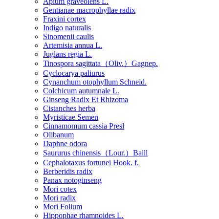
Apium graveolens L.
Gentianae macrophyllae radix
Fraxini cortex
Indigo naturalis
Sinomenii caulis
Artemisia annua L.
Juglans regia L.
Tinospora sagittata（Oliv.）Gagnep.
Cyclocarya paliurus
Cynanchum otophyllum Schneid.
Colchicum autumnale L.
Ginseng Radix Et Rhizoma
Cistanches herba
Myristicae Semen
Cinnamomum cassia Presl
Olibanum
Daphne odora
Saururus chinensis（Lour.）Baill
Cephalotaxus fortunei Hook. f.
Berberidis radix
Panax notoginseng
Mori cotex
Mori radix
Mori Folium
Hippophae rhamnoides L.