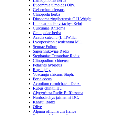
Lamiophlomis herba
Eucommia ulmoides Oliv.
Gelsemium elegans
Clinopodii herba
Dioscorea zingiberensis C.H.Wright
Lilhocarpus Polystachys Rehd
Curcumae Rhizoma
Centipedae herba
Acacia catechu (L.f.)Willci.
Lycopersicon esculentum Mill.
Sennae Folium
Saposhnikoviae Radix
Stephaniae Tetrandrae Radix
Clinopodium chinense
Petasites hybridus
Royal jelly
Voacanga africana Staph.
Poria cocos
Aconitum carmichaelii Debx.
Rubus chingii Hu
Glycyrrhiza Radix Et Rhizoma
Nardostachys jatamansi DC.
Kansui Radix
Olive
Alpinia officinarum Hance