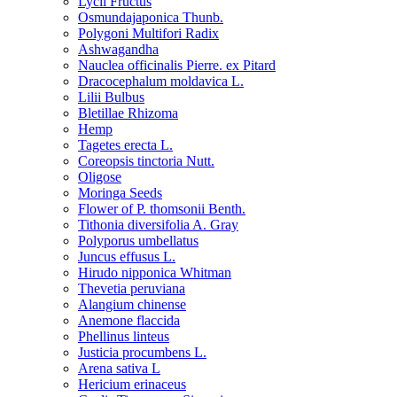
Lycii Fructus
Osmundajaponica Thunb.
Polygoni Multifori Radix
Ashwagandha
Nauclea officinalis Pierre. ex Pitard
Dracocephalum moldavica L.
Lilii Bulbus
Bletillae Rhizoma
Hemp
Tagetes erecta L.
Coreopsis tinctoria Nutt.
Oligose
Moringa Seeds
Flower of P. thomsonii Benth.
Tithonia diversifolia A. Gray
Polyporus umbellatus
Juncus effusus L.
Hirudo nipponica Whitman
Thevetia peruviana
Alangium chinense
Anemone flaccida
Phellinus linteus
Justicia procumbens L.
Arena sativa L
Hericium erinaceus