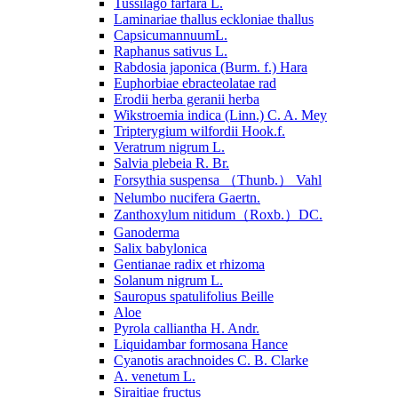
Tussilago farfara L.
Laminariae thallus eckloniae thallus
CapsicumannuumL.
Raphanus sativus L.
Rabdosia japonica (Burm. f.) Hara
Euphorbiae ebracteolatae rad
Erodii herba geranii herba
Wikstroemia indica (Linn.) C. A. Mey
Tripterygium wilfordii Hook.f.
Veratrum nigrum L.
Salvia plebeia R. Br.
Forsythia suspensa （Thunb.） Vahl
Nelumbo nucifera Gaertn.
Zanthoxylum nitidum（Roxb.）DC.
Ganoderma
Salix babylonica
Gentianae radix et rhizoma
Solanum nigrum L.
Sauropus spatulifolius Beille
Aloe
Pyrola calliantha H. Andr.
Liquidambar formosana Hance
Cyanotis arachnoides C. B. Clarke
A. venetum L.
Siraitiae fructus