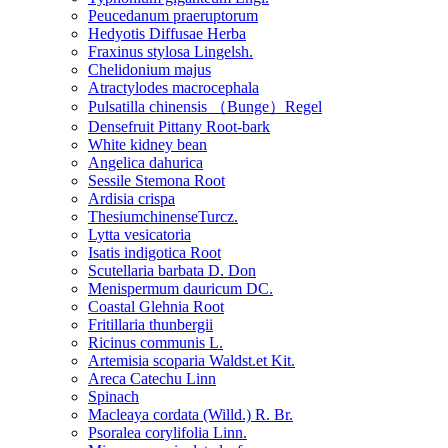
Peucedanum praeruptorum
Hedyotis Diffusae Herba
Fraxinus stylosa Lingelsh.
Chelidonium majus
Atractylodes macrocephala
Pulsatilla chinensis （Bunge）Regel
Densefruit Pittany Root-bark
White kidney bean
Angelica dahurica
Sessile Stemona Root
Ardisia crispa
ThesiumchinenseTurcz.
Lytta vesicatoria
Isatis indigotica Root
Scutellaria barbata D. Don
Menispermum dauricum DC.
Coastal Glehnia Root
Fritillaria thunbergii
Ricinus communis L.
Artemisia scoparia Waldst.et Kit.
Areca Catechu Linn
Spinach
Macleaya cordata (Willd.) R. Br.
Psoralea corylifolia Linn.