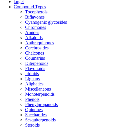
target
Compound Types
Tocopherols
Biflavones
Cyanogenic glycosides
Chromones
Amides
Alkaloids
Anthraquinones
Cerebrosides
Chalcones
Coumarins
Diterpenoids
Flavonoids
Iridoids
Lignans
Aliphatics
Miscellaneous
Monoterpenoids
Phenols
Phenylpropanoids
Quinones
Saccharides
Sesquiterpenoids
Steroids