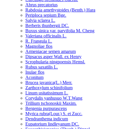
Abrus precatorius
Rabdosia amethystoides (Benth.) Hara
Periploca sepium Bge.
Salvia sclarea L.
Berberis thunbergii DC.
Buxus sinica var. parvifolia M. Cheng
Valeriana officinalis L.
R. Frangula L.
Magnoliae flos
Armeniacae semen amarum
Dipsacus asper Wall. ex Henry
Scrophularia ningpoensis Hemsl.
Rubus saxatilis L.
Inulae flos
Aconitum
Brucea javanica(L.) Merr.
Zarthoxylum schinifolium
Linum usitatissimum L.
Corydalis yanhusuo W.T.Wang
Trillium tschonoskii Maxim.
Bergenia purpurascens
Myrica rubra(Lour.) S. et Zucc.
Dendranthema indicum
Eupatorium lindleyanum DC.