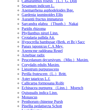
Catharanthus roseus （L.）G. Don
Sesamum indicum L.
Anemarrhena asphodeloides Bge.
Gardenia jasminoides Ellis
Aurantii fructus immaturus
Sarcandra glabra （Thunb.） Nakai
Paridis rhizoma
Phyllanthus niruri Linn.
Crotalaria pallida Ait.
Hypocrella bambusae (Berk. et Br.) Sacc
Panax japonicus C.A.Mey.
Anemcme raddeana Regel
Arnebiae radix
Peucedanum decursivum.（Miq.）Maxim.
Corydalis edulis Maxim.
Ligustrum purpurascens
Perilla frutescem（L.）Britt.
Aster tataricus L.f.
Callicarpa formosana Rolfe
Echinacea purpurea （Linn.） Moench
Quisqualis indica Linn.
Monascus
Penthorum chinense Pursh
Pinellia pedatisecta Schott