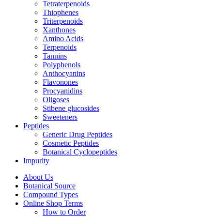
Tetraterpenoids
Thiophenes
Triterpenoids
Xanthones
Amino Acids
Terpenoids
Tannins
Polyphenols
Anthocyanins
Flavonones
Procyanidins
Oligoses
Stibene glucosides
Sweeteners
Peptides
Generic Drug Peptides
Cosmetic Peptides
Botanical Cyclopeptides
Impurity
About Us
Botanical Source
Compound Types
Online Shop Terms
How to Order