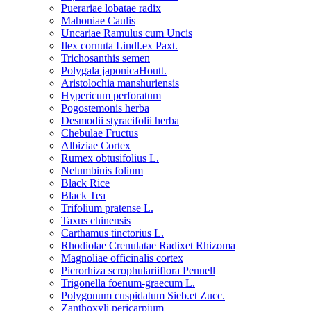
Puerariae lobatae radix
Mahoniae Caulis
Uncariae Ramulus cum Uncis
Ilex cornuta Lindl.ex Paxt.
Trichosanthis semen
Polygala japonicaHoutt.
Aristolochia manshuriensis
Hypericum perforatum
Pogostemonis herba
Desmodii styracifolii herba
Chebulae Fructus
Albiziae Cortex
Rumex obtusifolius L.
Nelumbinis folium
Black Rice
Black Tea
Trifolium pratense L.
Taxus chinensis
Carthamus tinctorius L.
Rhodiolae Crenulatae Radixet Rhizoma
Magnoliae officinalis cortex
Picrorhiza scrophulariiflora Pennell
Trigonella foenum-graecum L.
Polygonum cuspidatum Sieb.et Zucc.
Zanthoxyli pericarpium