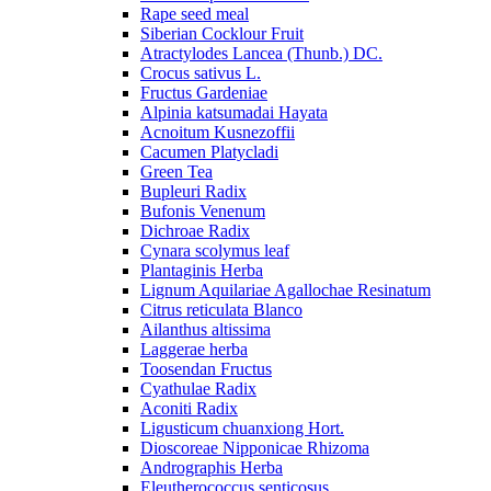
Rape seed meal
Siberian Cocklour Fruit
Atractylodes Lancea (Thunb.) DC.
Crocus sativus L.
Fructus Gardeniae
Alpinia katsumadai Hayata
Acnoitum Kusnezoffii
Cacumen Platycladi
Green Tea
Bupleuri Radix
Bufonis Venenum
Dichroae Radix
Cynara scolymus leaf
Plantaginis Herba
Lignum Aquilariae Agallochae Resinatum
Citrus reticulata Blanco
Ailanthus altissima
Laggerae herba
Toosendan Fructus
Cyathulae Radix
Aconiti Radix
Ligusticum chuanxiong Hort.
Dioscoreae Nipponicae Rhizoma
Andrographis Herba
Eleutherococcus senticosus