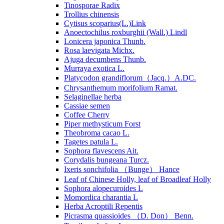
Tinosporae Radix
Trollius chinensis
Cytisus scoparius(L.)Link
Anoectochilus roxburghii (Wall.) Lindl
Lonicera japonica Thunb.
Rosa laevigata Michx.
Ajuga decumbens Thunb.
Murraya exotica L.
Platycodon grandiflorum（Jacq.）A.DC.
Chrysanthemum morifolium Ramat.
Selaginellae herba
Cassiae semen
Coffee Cherry
Piper methysticum Forst
Theobroma cacao L.
Tagetes patula L.
Sophora flavescens Ait.
Corydalis bungeana Turcz.
Ixeris sonchifolia （Bunge） Hance
Leaf of Chinese Holly, leaf of Broadleaf Holly
Sophora alopecuroides L
Momordica charantia L
Herba Acroptili Repentis
Picrasma quassioides （D. Don） Benn.