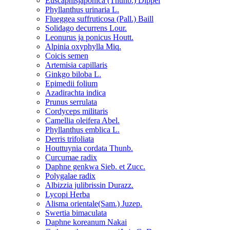
Euscaphisjaponica (Thunb.) Dippel
Phyllanthus urinaria L.
Flueggea suffruticosa (Pall.) Baill
Solidago decurrens Lour.
Leonurus ja ponicus Houtt.
Alpinia oxyphylla Miq.
Coicis semen
Artemisia capillaris
Ginkgo biloba L.
Epimedii folium
Azadirachta indica
Prunus serrulata
Cordyceps militaris
Camellia oleifera Abel.
Phyllanthus emblica L.
Derris trifoliata
Houttuynia cordata Thunb.
Curcumae radix
Daphne genkwa Sieb. et Zucc.
Polygalae radix
Albizzia julibrissin Durazz.
Lycopi Herba
Alisma orientale(Sam.) Juzep.
Swertia bimaculata
Daphne koreanum Nakai