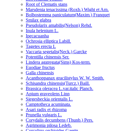
Root of Clematis stans
Marsdenia tenacissima (Roxb.) Wight et Arn.
Bolbostemma paniculatum(Maxim.) Franquet
Smilax glabra
Pseudolarix amabilis(Nelson) Rehd.
Inula helenium L.
Ipecacuanha
Ochrosia elliptica Labill.
Tagetes erecta L
Vaccaria segetalis(Neck.) Garcke
Potentilla chinensis Ser.
Lindera aggregata(Sims) Kos-term.
Euodiae fructus
Galla chinensis
Acanthoppanax gracilistylus W. W. Smith.
Schisandra chinensis(Turcz.) Baill.
Brassica oleracea L.var.italic Planch.
Apium graveolens Linn
Siegesbeckia orientalis L.
Camptotheca acuminata.
Asari radix et rhizoma
Prunella vulgaris L.
Corydalis decumbens (Thunb.) Pers.
Agrimonia pilosa Ledeb.
Curculigo orchioides Gaertn.