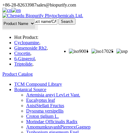
+86-28-82633987
sales@biopurify.com
Batch Search
Hot Product:
Cyclopamine
,
Ginsenoside Rh2
,
Crocetin
,
6-Gingerol
,
Triptolide
,
Product Catalog
TCM Compound Library
Botanical Source
Artemisia argyi Levl.et Vant.
Eucalyptus leaf
AnisiStellati Fructus
Dysosma versipellis
Croton tiglium L.
Morindae Officinalis Radix
AmomumkravanhPierreexGagnep
Typhonium giganteum Engl.