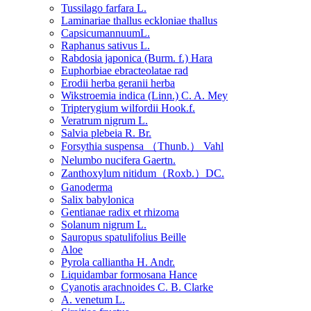
Tussilago farfara L.
Laminariae thallus eckloniae thallus
CapsicumannuumL.
Raphanus sativus L.
Rabdosia japonica (Burm. f.) Hara
Euphorbiae ebracteolatae rad
Erodii herba geranii herba
Wikstroemia indica (Linn.) C. A. Mey
Tripterygium wilfordii Hook.f.
Veratrum nigrum L.
Salvia plebeia R. Br.
Forsythia suspensa （Thunb.） Vahl
Nelumbo nucifera Gaertn.
Zanthoxylum nitidum（Roxb.）DC.
Ganoderma
Salix babylonica
Gentianae radix et rhizoma
Solanum nigrum L.
Sauropus spatulifolius Beille
Aloe
Pyrola calliantha H. Andr.
Liquidambar formosana Hance
Cyanotis arachnoides C. B. Clarke
A. venetum L.