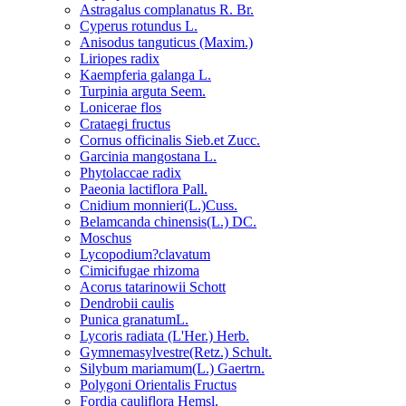
Astragalus complanatus R. Br.
Cyperus rotundus L.
Anisodus tanguticus (Maxim.)
Liriopes radix
Kaempferia galanga L.
Turpinia arguta Seem.
Lonicerae flos
Crataegi fructus
Cornus officinalis Sieb.et Zucc.
Garcinia mangostana L.
Phytolaccae radix
Paeonia lactiflora Pall.
Cnidium monnieri(L.)Cuss.
Belamcanda chinensis(L.) DC.
Moschus
Lycopodium?clavatum
Cimicifugae rhizoma
Acorus tatarinowii Schott
Dendrobii caulis
Punica granatumL.
Lycoris radiata (L'Her.) Herb.
Gymnemasylvestre(Retz.) Schult.
Silybum mariamum(L.) Gaertrn.
Polygoni Orientalis Fructus
Fordia cauliflora Hemsl.