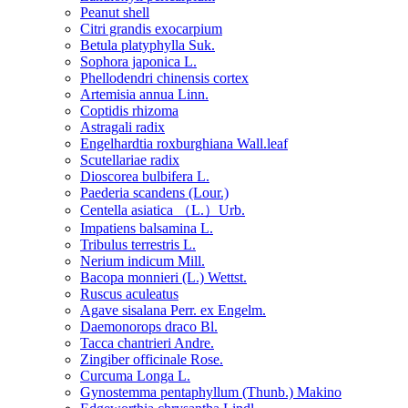
Peanut shell
Citri grandis exocarpium
Betula platyphylla Suk.
Sophora japonica L.
Phellodendri chinensis cortex
Artemisia annua Linn.
Coptidis rhizoma
Astragali radix
Engelhardtia roxburghiana Wall.leaf
Scutellariae radix
Dioscorea bulbifera L.
Paederia scandens (Lour.)
Centella asiatica （L.）Urb.
Impatiens balsamina L.
Tribulus terrestris L.
Nerium indicum Mill.
Bacopa monnieri (L.) Wettst.
Ruscus aculeatus
Agave sisalana Perr. ex Engelm.
Daemonorops draco Bl.
Tacca chantrieri Andre.
Zingiber officinale Rose.
Curcuma Longa L.
Gynostemma pentaphyllum (Thunb.) Makino