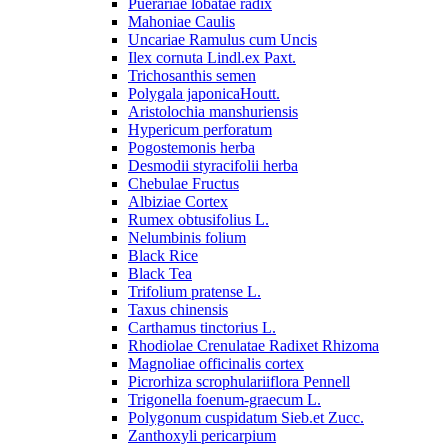
Puerariae lobatae radix
Mahoniae Caulis
Uncariae Ramulus cum Uncis
Ilex cornuta Lindl.ex Paxt.
Trichosanthis semen
Polygala japonicaHoutt.
Aristolochia manshuriensis
Hypericum perforatum
Pogostemonis herba
Desmodii styracifolii herba
Chebulae Fructus
Albiziae Cortex
Rumex obtusifolius L.
Nelumbinis folium
Black Rice
Black Tea
Trifolium pratense L.
Taxus chinensis
Carthamus tinctorius L.
Rhodiolae Crenulatae Radixet Rhizoma
Magnoliae officinalis cortex
Picrorhiza scrophulariiflora Pennell
Trigonella foenum-graecum L.
Polygonum cuspidatum Sieb.et Zucc.
Zanthoxyli pericarpium