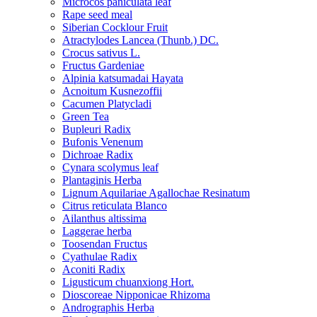
Microcos paniculata leaf
Rape seed meal
Siberian Cocklour Fruit
Atractylodes Lancea (Thunb.) DC.
Crocus sativus L.
Fructus Gardeniae
Alpinia katsumadai Hayata
Acnoitum Kusnezoffii
Cacumen Platycladi
Green Tea
Bupleuri Radix
Bufonis Venenum
Dichroae Radix
Cynara scolymus leaf
Plantaginis Herba
Lignum Aquilariae Agallochae Resinatum
Citrus reticulata Blanco
Ailanthus altissima
Laggerae herba
Toosendan Fructus
Cyathulae Radix
Aconiti Radix
Ligusticum chuanxiong Hort.
Dioscoreae Nipponicae Rhizoma
Andrographis Herba