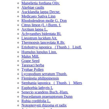
Manglietia fordiana Oliv.
Akebiae caulis
Aucklandia lappa Decne.
Medicago Sativa Linn
Rhododendron molle G. Don
Citrus limon (L.) Burm. f.
Arctium lappa L.
Achyranthes bidentata Bl.
Ligustrum lucidum Ait.
Thermopsis lanceolata R.Br.
Eriobotrya japonica （Thunb.） Lindl.
Humulus lupulus Linn.
Malus Mill.
Grape Seed
Taraxaci herba
Typhae Pollen
Lycopodium serratum Thunb.
Flemingia philippinensis
Stephania japonica （ Thunb. ） Miers
Euphorbia lathyris L
Senecio scandens Buch.-Ham.
Peucedanum praeruptorum Dunn
Rubia cordifolia L.
Notopterygii rhizoma et radix