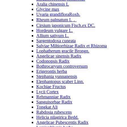
Aralia chinensis L
Glycine max
Uvaria grandifloraRoxb.
Rheum palmatum L．
Cirsium japonicum Fisch.ex DC.
Hordeum vulgare L.
Allium sativum L.
Sargentodoxa cuneata
Salviae Miltiorrhizae Radix et Rhizoma
Lophatherum gracile Brongn.
Angelicae sinensis Radix
Codonopsis Radix
Bothrocaryum controversum
Erigerontis herba
Stephania yunnanensis
Elephantopus scaber Linn.
Kochiae Fructus
Lycii Cortex
Rehmanniae Radix
Sanguisorbae Radix
Tongkat Ali
Rabdosia rubescens
Helicia nilagirica Bedd.
Angelicae Pubescentis Radix