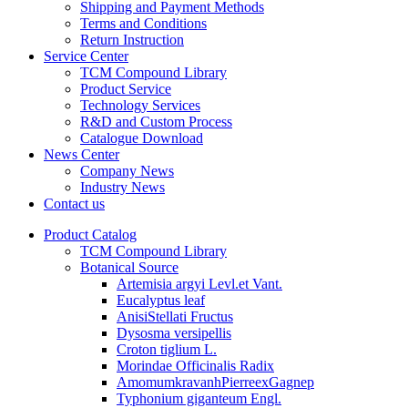
Shipping and Payment Methods
Terms and Conditions
Return Instruction
Service Center
TCM Compound Library
Product Service
Technology Services
R&D and Custom Process
Catalogue Download
News Center
Company News
Industry News
Contact us
Product Catalog
TCM Compound Library
Botanical Source
Artemisia argyi Levl.et Vant.
Eucalyptus leaf
AnisiStellati Fructus
Dysosma versipellis
Croton tiglium L.
Morindae Officinalis Radix
AmomumkravanhPierreexGagnep
Typhonium giganteum Engl.