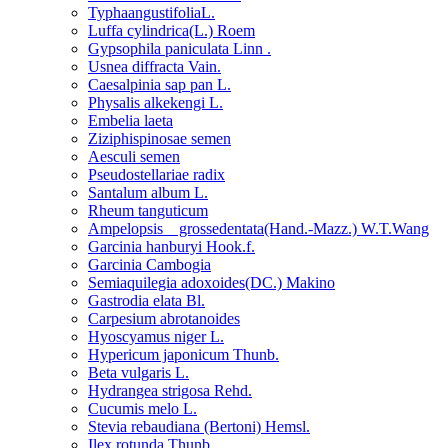
TyphaangustifoliaL.
Luffa cylindrica(L.) Roem
Gypsophila paniculata Linn .
Usnea diffracta Vain.
Caesalpinia sap pan L.
Physalis alkekengi L.
Embelia laeta
Ziziphispinosae semen
Aesculi semen
Pseudostellariae radix
Santalum album L.
Rheum tanguticum
Ampelopsis grossedentata(Hand.-Mazz.) W.T.Wang
Garcinia hanburyi Hook.f.
Garcinia Cambogia
Semiaquilegia adoxoides(DC.) Makino
Gastrodia elata Bl.
Carpesium abrotanoides
Hyoscyamus niger L.
Hypericum japonicum Thunb.
Beta vulgaris L.
Hydrangea strigosa Rehd.
Cucumis melo L.
Stevia rebaudiana (Bertoni) Hemsl.
Ilex rotunda Thunb.