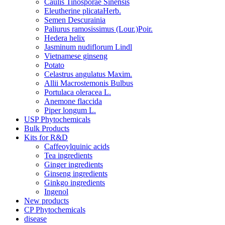
Caulis Tinosporae Sinensis
Eleutherine plicataHerb.
Semen Descurainia
Paliurus ramosissimus (Lour.)Poir.
Hedera helix
Jasminum nudiflorum Lindl
Vietnamese ginseng
Potato
Celastrus angulatus Maxim.
Allii Macrostemonis Bulbus
Portulaca oleracea L.
Anemone flaccida
Piper longum L.
USP Phytochemicals
Bulk Products
Kits for R&D
Caffeoylquinic acids
Tea ingredients
Ginger ingredients
Ginseng ingredients
Ginkgo ingredients
Ingenol
New products
CP Phytochemicals
disease