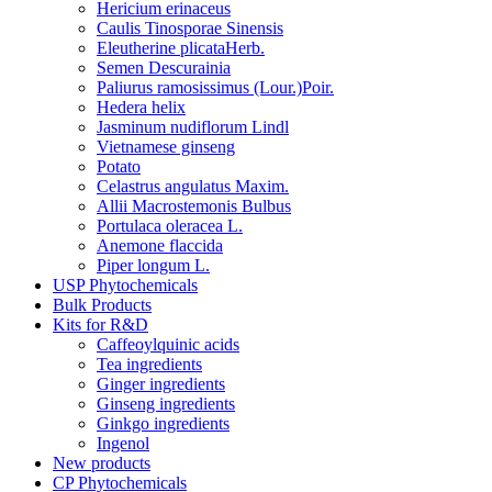
Hericium erinaceus
Caulis Tinosporae Sinensis
Eleutherine plicataHerb.
Semen Descurainia
Paliurus ramosissimus (Lour.)Poir.
Hedera helix
Jasminum nudiflorum Lindl
Vietnamese ginseng
Potato
Celastrus angulatus Maxim.
Allii Macrostemonis Bulbus
Portulaca oleracea L.
Anemone flaccida
Piper longum L.
USP Phytochemicals
Bulk Products
Kits for R&D
Caffeoylquinic acids
Tea ingredients
Ginger ingredients
Ginseng ingredients
Ginkgo ingredients
Ingenol
New products
CP Phytochemicals