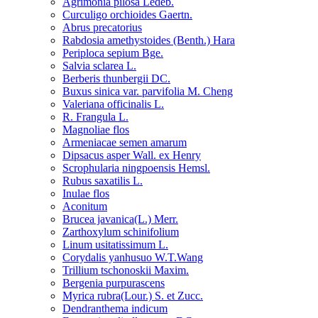
Agrimonia pilosa Ledeb.
Curculigo orchioides Gaertn.
Abrus precatorius
Rabdosia amethystoides (Benth.) Hara
Periploca sepium Bge.
Salvia sclarea L.
Berberis thunbergii DC.
Buxus sinica var. parvifolia M. Cheng
Valeriana officinalis L.
R. Frangula L.
Magnoliae flos
Armeniacae semen amarum
Dipsacus asper Wall. ex Henry
Scrophularia ningpoensis Hemsl.
Rubus saxatilis L.
Inulae flos
Aconitum
Brucea javanica(L.) Merr.
Zarthoxylum schinifolium
Linum usitatissimum L.
Corydalis yanhusuo W.T.Wang
Trillium tschonoskii Maxim.
Bergenia purpurascens
Myrica rubra(Lour.) S. et Zucc.
Dendranthema indicum