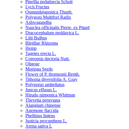
Pinellia pedatisecta Schott
Lycii Fructus
Osmundajaponica Thunb.
Polygoni Multifori Radix
Ashwagandha
Nauclea officinalis Pierre. ex Pitard
Dracocephalum moldavica L.
Lilii Bulbus
Bletillae Rhizoma
Hemp
Tagetes erecta L.
Coreopsis tinctoria Nutt.
Oligose
Moringa Seeds
Flower of P. thomsonii Benth.
Tithonia diversifolia A. Gray
Polyporus umbellatus
Juncus effusus L.
Hirudo nipponica Whitman
Thevetia peruviana
Alangium chinense
Anemone flaccida
Phellinus linteus
Justicia procumbens L.
Arena sativa L