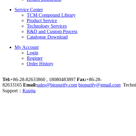
Service Center
TCM Compound Library
Product Service
Technology Services
R&D and Custom Process
Catalogue Download
My Account
Login
Register
Order History
Tel:
+86-28-82633860 , 18080483897
Fax:
+86-28-
82633165
Email:
sales@biopurify.com
biopurify@gmail.com
Techni
Support：
Kuujia