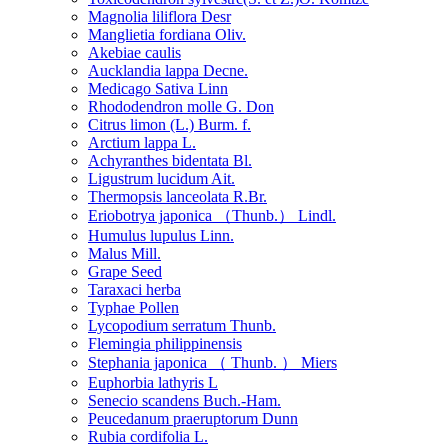
Magnolia liliflora Desr
Manglietia fordiana Oliv.
Akebiae caulis
Aucklandia lappa Decne.
Medicago Sativa Linn
Rhododendron molle G. Don
Citrus limon (L.) Burm. f.
Arctium lappa L.
Achyranthes bidentata Bl.
Ligustrum lucidum Ait.
Thermopsis lanceolata R.Br.
Eriobotrya japonica （Thunb.） Lindl.
Humulus lupulus Linn.
Malus Mill.
Grape Seed
Taraxaci herba
Typhae Pollen
Lycopodium serratum Thunb.
Flemingia philippinensis
Stephania japonica （ Thunb. ） Miers
Euphorbia lathyris L
Senecio scandens Buch.-Ham.
Peucedanum praeruptorum Dunn
Rubia cordifolia L.