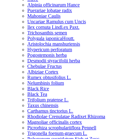
Alpinia officinarum Hance
Puerariae lobatae radix
Mahoniae Caulis
Uncariae Ramulus cum Uncis
Ilex cornuta Lindl.ex Paxt.
Trichosanthis semen
Polygala japonicaHoutt.
Aristolochia manshuriensis
Hypericum perforatum
Pogostemonis herba
Desmodii styracifolii herba
Chebulae Fructus
Albiziae Cortex
Rumex obtusifolius L.
Nelumbinis folium
Black Rice
Black Tea
Trifolium pratense L.
Taxus chinensis
Carthamus tinctorius L.
Rhodiolae Crenulatae Radixet Rhizoma
Magnoliae officinalis cortex
Picrorhiza scrophulariiflora Pennell
Trigonella foenum-graecum L.
Polygonum cuspidatum Sieb.et Zucc.