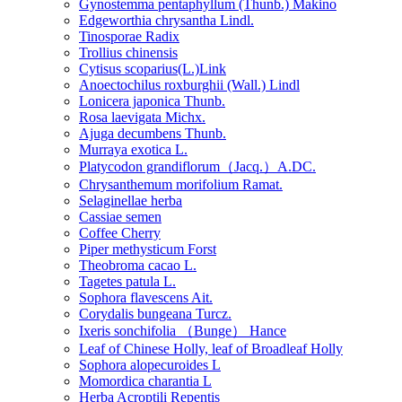
Gynostemma pentaphyllum (Thunb.) Makino
Edgeworthia chrysantha Lindl.
Tinosporae Radix
Trollius chinensis
Cytisus scoparius(L.)Link
Anoectochilus roxburghii (Wall.) Lindl
Lonicera japonica Thunb.
Rosa laevigata Michx.
Ajuga decumbens Thunb.
Murraya exotica L.
Platycodon grandiflorum（Jacq.）A.DC.
Chrysanthemum morifolium Ramat.
Selaginellae herba
Cassiae semen
Coffee Cherry
Piper methysticum Forst
Theobroma cacao L.
Tagetes patula L.
Sophora flavescens Ait.
Corydalis bungeana Turcz.
Ixeris sonchifolia （Bunge） Hance
Leaf of Chinese Holly, leaf of Broadleaf Holly
Sophora alopecuroides L
Momordica charantia L
Herba Acroptili Repentis