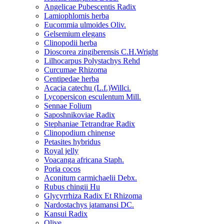
Angelicae Pubescentis Radix
Lamiophlomis herba
Eucommia ulmoides Oliv.
Gelsemium elegans
Clinopodii herba
Dioscorea zingiberensis C.H.Wright
Lilhocarpus Polystachys Rehd
Curcumae Rhizoma
Centipedae herba
Acacia catechu (L.f.)Willci.
Lycopersicon esculentum Mill.
Sennae Folium
Saposhnikoviae Radix
Stephaniae Tetrandrae Radix
Clinopodium chinense
Petasites hybridus
Royal jelly
Voacanga africana Staph.
Poria cocos
Aconitum carmichaelii Debx.
Rubus chingii Hu
Glycyrrhiza Radix Et Rhizoma
Nardostachys jatamansi DC.
Kansui Radix
Olive