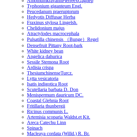
AmomumkravanhPierreexGagnep
Typhonium giganteum Engl.
Peucedanum praeruptorum
Hedyotis Diffusae Herba
Fraxinus stylosa Lingelsh.
Chelidonium majus
Atractylodes macrocephala
Pulsatilla chinensis （Bunge）Regel
Densefruit Pittany Root-bark
White kidney bean
Angelica dahurica
Sessile Stemona Root
Ardisia crispa
ThesiumchinenseTurcz.
Lytta vesicatoria
Isatis indigotica Root
Scutellaria barbata D. Don
Menispermum dauricum DC.
Coastal Glehnia Root
Fritillaria thunbergii
Ricinus communis L.
Artemisia scoparia Waldst.et Kit.
Areca Catechu Linn
Spinach
Macleaya cordata (Willd.) R. Br.