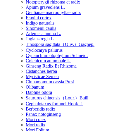
Notopterygii rhizoma et radix
Apium graveolens L.
Gentianae macrophyllae radix
Fraxini cortex
Indigo naturalis
Sinomenii caulis
Artemisia annua L.
Juglans regia L.
Tinospora sagittata（Oliv.）Gagnep.
Cyclocarya paliurus
Cynanchum otophyllum Schneid.
Colchicum autumnale L.
Ginseng Radix Et Rhizoma
Cistanches herba
Myristicae Semen
Cinnamomum cassia Presl
Olibanum
Daphne odora
Saururus chinensis（Lour.）Baill
Cephalotaxus fortunei Hook. f.
Berberidis radix
Panax notoginseng
Mori cotex
Mori radix
Mori Folium