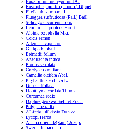
Eupatorium lindleyanum DC.
Euscaphisjaponica (Thunb.) Dippel
Phyllanthus urinaria L.
Flueggea suffruticosa (Pall.) Baill
Solidago decurrens Lour.
Leonurus ja ponicus Houtt.
Alpinia oxyphylla Miq.
Coicis semen
Artemisia capillaris
Ginkgo biloba L.
Epimedii folium
Azadirachta indica
Prunus serrulata
Cordyceps militaris
Camellia oleifera Abel.
Phyllanthus emblica L.
Derris trifoliata
Houttuynia cordata Thunb.
Curcumae radix
Daphne genkwa Sieb. et Zucc.
Polygalae radix
Albizzia julibrissin Durazz.
Lycopi Herba
Alisma orientale(Sam.) Juzep.
Swertia bimaculata