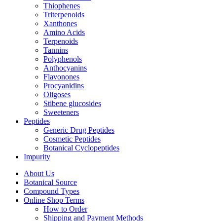
Thiophenes
Triterpenoids
Xanthones
Amino Acids
Terpenoids
Tannins
Polyphenols
Anthocyanins
Flavonones
Procyanidins
Oligoses
Stibene glucosides
Sweeteners
Peptides
Generic Drug Peptides
Cosmetic Peptides
Botanical Cyclopeptides
Impurity
About Us
Botanical Source
Compound Types
Online Shop Terms
How to Order
Shipping and Payment Methods