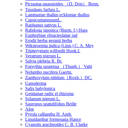
Picrasma quassioides （D. Don） Benn.
Tussilago farfara L.
Laminariae thallus eckloniae thallus
CapsicumannuumL.
Raphanus sativus L.
Rabdosia japonica (Burm. f.) Hara
Euphorbiae ebracteolatae rad
Erodii herba geranii herba
Wikstroemia indica (Linn.) C. A. Mey
Tripterygium wilfordii Hook.f.
Veratrum nigrum L.
Salvia plebeia R. Br.
Forsythia suspensa （Thunb.） Vahl
Nelumbo nucifera Gaertn.
Zanthoxylum nitidum（Roxb.）DC.
Ganoderma
Salix babylonica
Gentianae radix et rhizoma
Solanum nigrum L.
Sauropus spatulifolius Beille
Aloe
Pyrola calliantha H. Andr.
Liquidambar formosana Hance
Cyanotis arachnoides C. B. Clarke