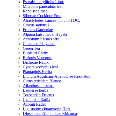
Psoralea corylifolia Linn.
Microcos paniculata leaf
Rape seed meal
Siberian Cocklour Fruit
Atractylodes Lancea (Thunb.) DC.
Crocus sativus L.
Fructus Gardeniae
Alpinia katsumadai Hayata
Acnoitum Kusnezoffii
Cacumen Platycladi
Green Tea
Bupleuri Radix
Bufonis Venenum
Dichroae Radix
Cynara scolymus leaf
Plantaginis Herba
Lignum Aquilariae Agallochae Resinatum
Citrus reticulata Blanco
Ailanthus altissima
Laggerae herba
Toosendan Fructus
Cyathulae Radix
Aconiti Radix
Ligusticum chuanxiong Hort.
Dioscoreae Nipponicae Rhizoma