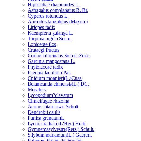
Hippophae rhamnoides L.
Astragalus complanatus R. Br.
Cyperus rotundus L.
Anisodus tanguticus (Maxim.)
Liriopes radix
Kaempferia galanga L.
Turpinia arguta Seem.
Lonicerae flos
Crataegi fructus
Cornus officinalis Sieb.et Zucc.
Garcinia mangostana L.
Phytolaccae radix
Paeonia lactiflora Pall.
Cnidium monnieri(L.)Cuss.
Belamcanda chinensis(L.) DC.
Moschus
Lycopodium?clavatum
Cimicifugae rhizoma
Acorus tatarinowii Schott
Dendrobii caulis
Punica granatumL.
Lycoris radiata (L'Her.) Herb.
Gymnemasylvestre(Retz.) Schult.
Silybum mariamum(L.) Gaertrn.
Polygoni Orientalis Fructus