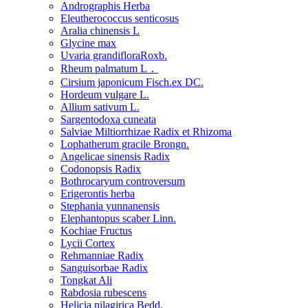
Andrographis Herba
Eleutherococcus senticosus
Aralia chinensis L
Glycine max
Uvaria grandifloraRoxb.
Rheum palmatum L．
Cirsium japonicum Fisch.ex DC.
Hordeum vulgare L.
Allium sativum L.
Sargentodoxa cuneata
Salviae Miltiorrhizae Radix et Rhizoma
Lophatherum gracile Brongn.
Angelicae sinensis Radix
Codonopsis Radix
Bothrocaryum controversum
Erigerontis herba
Stephania yunnanensis
Elephantopus scaber Linn.
Kochiae Fructus
Lycii Cortex
Rehmanniae Radix
Sanguisorbae Radix
Tongkat Ali
Rabdosia rubescens
Helicia nilagirica Bedd.