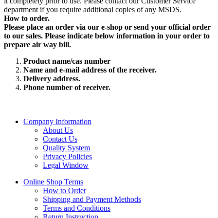
it completely prior to use. Please contact our Customer Service
department if you require additional copies of any MSDS.
How to order.
Please place an order via our e-shop or send your official order
to our sales. Please indicate below information in your order to
prepare air way bill.
Product name/cas number
Name and e-mail address of the receiver.
Delivery address.
Phone number of receiver.
Company Information
About Us
Contact Us
Quality System
Privacy Policies
Legal Window
Online Shop Terms
How to Order
Shipping and Payment Methods
Terms and Conditions
Return Instruction