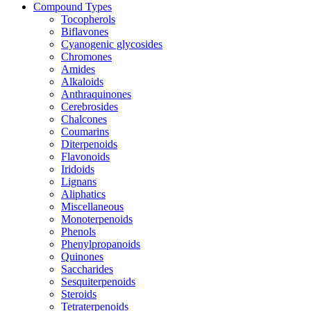
Compound Types
Tocopherols
Biflavones
Cyanogenic glycosides
Chromones
Amides
Alkaloids
Anthraquinones
Cerebrosides
Chalcones
Coumarins
Diterpenoids
Flavonoids
Iridoids
Lignans
Aliphatics
Miscellaneous
Monoterpenoids
Phenols
Phenylpropanoids
Quinones
Saccharides
Sesquiterpenoids
Steroids
Tetraterpenoids