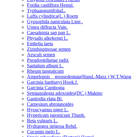
Fordia cauliflora Hemsl.
TyphaangustifoliaL.
Luffa cylindrica(L.) Roem
Gypsophila paniculata Linn .
Usnea diffracta Vain.
Caesalpinia sap pan L.
Physalis alkekengi L.
Embelia laeta
Ziziphispinosae semen
Aesculi semen
Pseudostellariae radix
Santalum album L.
Rheum tanguticum
Ampelopsis grossedentata(Hand.-Mazz.) W.T.Wang
Garcinia hanburyi Hook.f.
Garcinia Cambogia
Semiaquilegia adoxoides(DC.) Makino
Gastrodia elata Bl.
Carpesium abrotanoides
Hyoscyamus niger L.
Hypericum japonicum Thunb.
Beta vulgaris L.
Hydrangea strigosa Rehd.
Cucumis melo L.