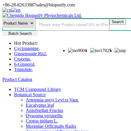
+86-28-82633987
sales@biopurify.com
Batch Search
Hot Product:
Cyclopamine
,
Ginsenoside Rh2
,
Crocetin
,
6-Gingerol
,
Triptolide
,
Product Catalog
TCM Compound Library
Botanical Source
Artemisia argyi Levl.et Vant.
Eucalyptus leaf
AnisiStellati Fructus
Dysosma versipellis
Croton tiglium L.
Morindae Officinalis Radix