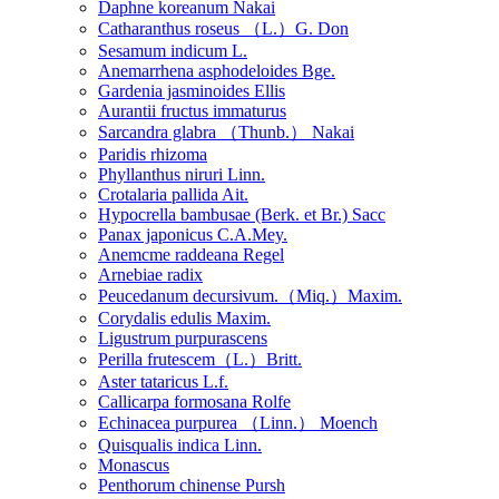
Daphne koreanum Nakai
Catharanthus roseus （L.）G. Don
Sesamum indicum L.
Anemarrhena asphodeloides Bge.
Gardenia jasminoides Ellis
Aurantii fructus immaturus
Sarcandra glabra （Thunb.） Nakai
Paridis rhizoma
Phyllanthus niruri Linn.
Crotalaria pallida Ait.
Hypocrella bambusae (Berk. et Br.) Sacc
Panax japonicus C.A.Mey.
Anemcme raddeana Regel
Arnebiae radix
Peucedanum decursivum.（Miq.）Maxim.
Corydalis edulis Maxim.
Ligustrum purpurascens
Perilla frutescem（L.）Britt.
Aster tataricus L.f.
Callicarpa formosana Rolfe
Echinacea purpurea （Linn.） Moench
Quisqualis indica Linn.
Monascus
Penthorum chinense Pursh