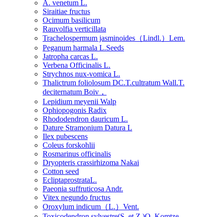
A. venetum L.
Siraitiae fructus
Ocimum basilicum
Rauvolfia verticillata
Trachelospermum jasminoides（Lindl.）Lem.
Peganum harmala L.Seeds
Jatropha carcas L.
Verbena Officinalis L.
Strychnos nux-vomica L.
Thalictrum foliolosum DC.T.cultratum Wall.T.
deciternatum Boiv，
Lepidium meyenii Walp
Ophiopogonis Radix
Rhododendron dauricum L.
Dature Stramonium Datura L
Ilex pubescens
Coleus forskohlii
Rosmarinus officinalis
Dryopteris crassirhizoma Nakai
Cotton seed
EcliptaprostrataL.
Paeonia suffruticosa Andr.
Vitex negundo fructus
Oroxylum indicum（L.）Vent.
Toxicodendron sylvestre(S. et Z.)O. Komtze