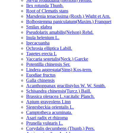
Stevia rebaudiana (Bertoni) Hemsl.
Ilex rotunda Thunb.
Root of Clematis stans
Marsdenia tenacissima (Roxb.) Wight et Arn.
Bolbostemma paniculatum(Maxim.) Franquet
Smilax glabra
Pseudolarix amabilis(Nelson) Rehd.
Inula helenium L.
Ipecacuanha
Ochrosia elliptica Labill.
Tagetes erecta L
Vaccaria segetalis(Neck.) Garcke
Potentilla chinensis Ser.
Lindera aggregata(Sims) Kos-term.
Euodiae fructus
Galla chinensis
Acanthoppanax gracilistylus W. W. Smith.
Schisandra chinensis(Turcz.) Baill.
Brassica oleracea L.var.italic Planch.
Apium graveolens Linn
Siegesbeckia orientalis L.
Camptotheca acuminata.
Asari radix et rhizoma
Prunella vulgaris L.
Corydalis decumbens (Thunb.) Pers.