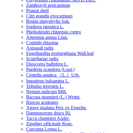
Zanthoxyli pericarpium
Peanut shell
Citri grandis exocarpium
Betula platyphylla Suk.
Sophora japonica L.
Phellodendri chinensis cortex
Artemisia annua Linn.
Coptidis rhizoma
Astragali radix
Engelhardtia roxburghiana Wall.leaf
Scutellariae radix
Dioscorea bulbifera L.
Paederia scandens (Lour.)
Centella asiatica （L.）Urb.
Impatiens balsamina L.
Tribulus terrestris L.
Nerium indicum Mill.
Bacopa monnieri (L.) Wettst.
Ruscus aculeatus
Agave sisalana Perr. ex Engelm.
Daemonorops draco Bl.
Tacca chantrieri Andre.
Zingiber officinale Rose.
Curcuma Longa L.