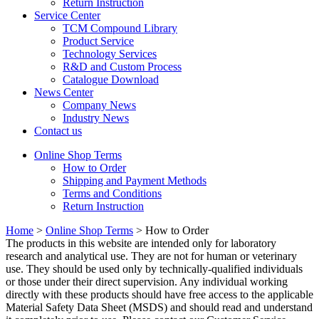
Return Instruction
Service Center
TCM Compound Library
Product Service
Technology Services
R&D and Custom Process
Catalogue Download
News Center
Company News
Industry News
Contact us
Online Shop Terms
How to Order
Shipping and Payment Methods
Terms and Conditions
Return Instruction
Home
>
Online Shop Terms
>
How to Order
The products in this website are intended only for laboratory
research and analytical use. They are not for human or veterinary
use. They should be used only by technically-qualified individuals
or those under their direct supervision. Any individual working
directly with these products should have free access to the applicable
Material Safety Data Sheet (MSDS) and should read and understand