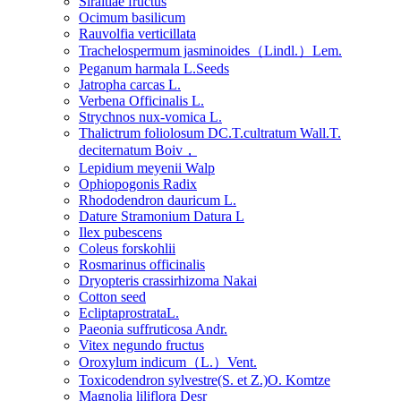
Siraitiae fructus
Ocimum basilicum
Rauvolfia verticillata
Trachelospermum jasminoides（Lindl.）Lem.
Peganum harmala L.Seeds
Jatropha carcas L.
Verbena Officinalis L.
Strychnos nux-vomica L.
Thalictrum foliolosum DC.T.cultratum Wall.T.
deciternatum Boiv，
Lepidium meyenii Walp
Ophiopogonis Radix
Rhododendron dauricum L.
Dature Stramonium Datura L
Ilex pubescens
Coleus forskohlii
Rosmarinus officinalis
Dryopteris crassirhizoma Nakai
Cotton seed
EcliptaprostrataL.
Paeonia suffruticosa Andr.
Vitex negundo fructus
Oroxylum indicum（L.）Vent.
Toxicodendron sylvestre(S. et Z.)O. Komtze
Magnolia liliflora Desr