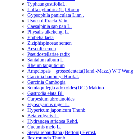
TyphaangustifoliaL.
Luffa cylindrica(L.) Roem
Gypsophila paniculata Linn .
Usnea diffracta Vain.
Caesalpinia sap pan L.
Physalis alkekengi L.
Embelia laeta
Ziziphispinosae semen
Aesculi semen
Pseudostellariae radix
Santalum album L.
Rheum tanguticum
Ampelopsis grossedentata(Hand.-Mazz.) W.T.Wang
Garcinia hanburyi Hook.f.
Garcinia Cambogia
Semiaquilegia adoxoides(DC.) Makino
Gastrodia elata Bl.
Carpesium abrotanoides
Hyoscyamus niger L.
Hypericum japonicum Thunb.
Beta vulgaris L.
Hydrangea strigosa Rehd.
Cucumis melo L.
Stevia rebaudiana (Bertoni) Hemsl.
Ilex rotunda Thunb.