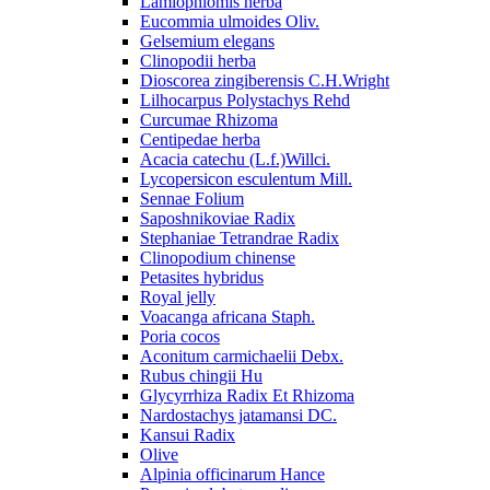
Lamiophlomis herba
Eucommia ulmoides Oliv.
Gelsemium elegans
Clinopodii herba
Dioscorea zingiberensis C.H.Wright
Lilhocarpus Polystachys Rehd
Curcumae Rhizoma
Centipedae herba
Acacia catechu (L.f.)Willci.
Lycopersicon esculentum Mill.
Sennae Folium
Saposhnikoviae Radix
Stephaniae Tetrandrae Radix
Clinopodium chinense
Petasites hybridus
Royal jelly
Voacanga africana Staph.
Poria cocos
Aconitum carmichaelii Debx.
Rubus chingii Hu
Glycyrrhiza Radix Et Rhizoma
Nardostachys jatamansi DC.
Kansui Radix
Olive
Alpinia officinarum Hance