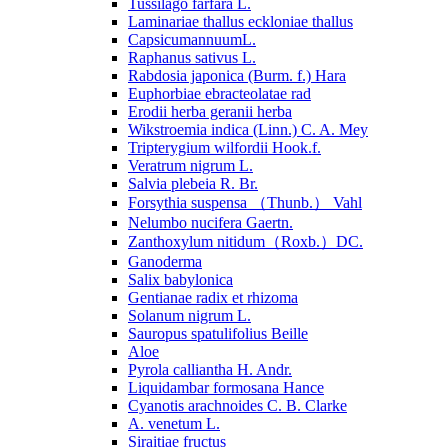
Tussilago farfara L.
Laminariae thallus eckloniae thallus
CapsicumannuumL.
Raphanus sativus L.
Rabdosia japonica (Burm. f.) Hara
Euphorbiae ebracteolatae rad
Erodii herba geranii herba
Wikstroemia indica (Linn.) C. A. Mey
Tripterygium wilfordii Hook.f.
Veratrum nigrum L.
Salvia plebeia R. Br.
Forsythia suspensa （Thunb.） Vahl
Nelumbo nucifera Gaertn.
Zanthoxylum nitidum（Roxb.）DC.
Ganoderma
Salix babylonica
Gentianae radix et rhizoma
Solanum nigrum L.
Sauropus spatulifolius Beille
Aloe
Pyrola calliantha H. Andr.
Liquidambar formosana Hance
Cyanotis arachnoides C. B. Clarke
A. venetum L.
Siraitiae fructus