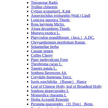
Tinosporae Radix
Trollius chinensis
Cytisus scoparius(L.)Link
Anoectochilus roxburghii (Wall.) Lindl
Lonicera japonica Thunb.
Rosa laevigata Michx.
Ajuga decumbens Thunb.
Murraya exotica L.
Platycodon grandiflorum（Jacq.）A.DC.
Chrysanthemum morifolium Ramat.
Selaginellae herba
Cassiae semen
Coffee Cherry
Piper methysticum Forst
Theobroma cacao L.
Tagetes patula L.
Sophora flavescens Ait.
Corydalis bungeana Turcz.
Ixeris sonchifolia （Bunge） Hance
Leaf of Chinese Holly, leaf of Broadleaf Holly
Sophora alopecuroides L
Momordica charantia L
Herba Acroptili Repentis
Picrasma quassioides （D. Don） Benn.