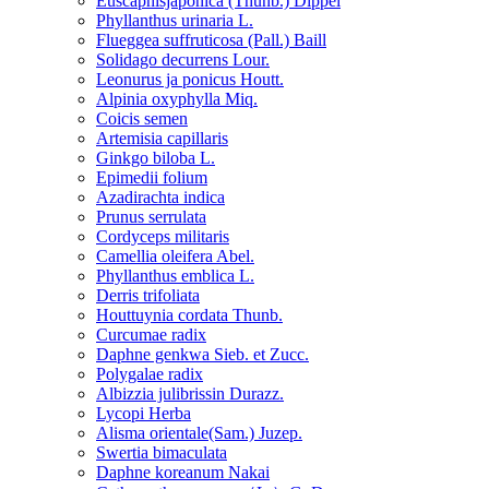
Euscaphisjaponica (Thunb.) Dippel
Phyllanthus urinaria L.
Flueggea suffruticosa (Pall.) Baill
Solidago decurrens Lour.
Leonurus ja ponicus Houtt.
Alpinia oxyphylla Miq.
Coicis semen
Artemisia capillaris
Ginkgo biloba L.
Epimedii folium
Azadirachta indica
Prunus serrulata
Cordyceps militaris
Camellia oleifera Abel.
Phyllanthus emblica L.
Derris trifoliata
Houttuynia cordata Thunb.
Curcumae radix
Daphne genkwa Sieb. et Zucc.
Polygalae radix
Albizzia julibrissin Durazz.
Lycopi Herba
Alisma orientale(Sam.) Juzep.
Swertia bimaculata
Daphne koreanum Nakai