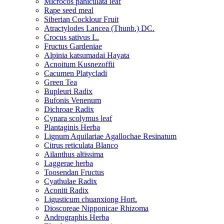
Microcos paniculata leaf
Rape seed meal
Siberian Cocklour Fruit
Atractylodes Lancea (Thunb.) DC.
Crocus sativus L.
Fructus Gardeniae
Alpinia katsumadai Hayata
Acnoitum Kusnezoffii
Cacumen Platycladi
Green Tea
Bupleuri Radix
Bufonis Venenum
Dichroae Radix
Cynara scolymus leaf
Plantaginis Herba
Lignum Aquilariae Agallochae Resinatum
Citrus reticulata Blanco
Ailanthus altissima
Laggerae herba
Toosendan Fructus
Cyathulae Radix
Aconiti Radix
Ligusticum chuanxiong Hort.
Dioscoreae Nipponicae Rhizoma
Andrographis Herba