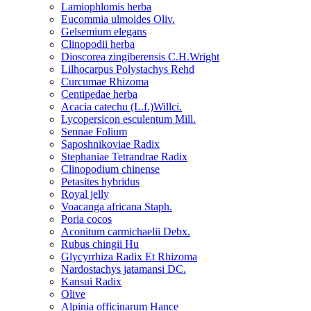
Lamiophlomis herba
Eucommia ulmoides Oliv.
Gelsemium elegans
Clinopodii herba
Dioscorea zingiberensis C.H.Wright
Lilhocarpus Polystachys Rehd
Curcumae Rhizoma
Centipedae herba
Acacia catechu (L.f.)Willci.
Lycopersicon esculentum Mill.
Sennae Folium
Saposhnikoviae Radix
Stephaniae Tetrandrae Radix
Clinopodium chinense
Petasites hybridus
Royal jelly
Voacanga africana Staph.
Poria cocos
Aconitum carmichaelii Debx.
Rubus chingii Hu
Glycyrrhiza Radix Et Rhizoma
Nardostachys jatamansi DC.
Kansui Radix
Olive
Alpinia officinarum Hance