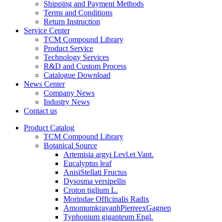
Shipping and Payment Methods
Terms and Conditions
Return Instruction
Service Center
TCM Compound Library
Product Service
Technology Services
R&D and Custom Process
Catalogue Download
News Center
Company News
Industry News
Contact us
Product Catalog
TCM Compound Library
Botanical Source
Artemisia argyi Levl.et Vant.
Eucalyptus leaf
AnisiStellati Fructus
Dysosma versipellis
Croton tiglium L.
Morindae Officinalis Radix
AmomumkravanhPierreexGagnep
Typhonium giganteum Engl.