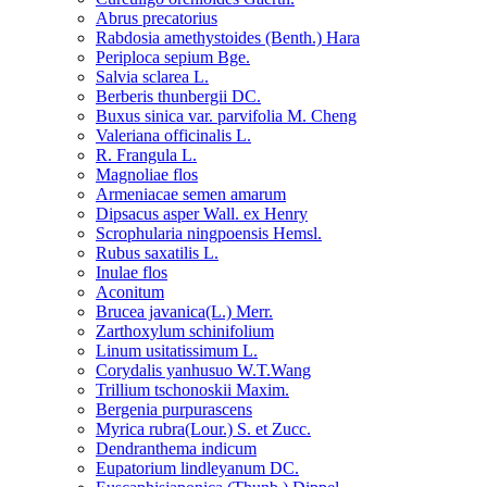
Abrus precatorius
Rabdosia amethystoides (Benth.) Hara
Periploca sepium Bge.
Salvia sclarea L.
Berberis thunbergii DC.
Buxus sinica var. parvifolia M. Cheng
Valeriana officinalis L.
R. Frangula L.
Magnoliae flos
Armeniacae semen amarum
Dipsacus asper Wall. ex Henry
Scrophularia ningpoensis Hemsl.
Rubus saxatilis L.
Inulae flos
Aconitum
Brucea javanica(L.) Merr.
Zarthoxylum schinifolium
Linum usitatissimum L.
Corydalis yanhusuo W.T.Wang
Trillium tschonoskii Maxim.
Bergenia purpurascens
Myrica rubra(Lour.) S. et Zucc.
Dendranthema indicum
Eupatorium lindleyanum DC.