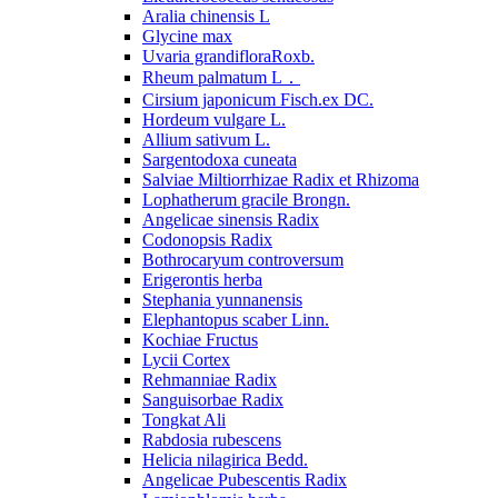
Aralia chinensis L
Glycine max
Uvaria grandifloraRoxb.
Rheum palmatum L．
Cirsium japonicum Fisch.ex DC.
Hordeum vulgare L.
Allium sativum L.
Sargentodoxa cuneata
Salviae Miltiorrhizae Radix et Rhizoma
Lophatherum gracile Brongn.
Angelicae sinensis Radix
Codonopsis Radix
Bothrocaryum controversum
Erigerontis herba
Stephania yunnanensis
Elephantopus scaber Linn.
Kochiae Fructus
Lycii Cortex
Rehmanniae Radix
Sanguisorbae Radix
Tongkat Ali
Rabdosia rubescens
Helicia nilagirica Bedd.
Angelicae Pubescentis Radix