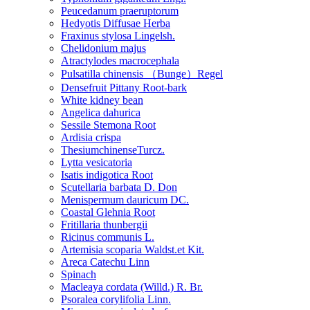
Peucedanum praeruptorum
Hedyotis Diffusae Herba
Fraxinus stylosa Lingelsh.
Chelidonium majus
Atractylodes macrocephala
Pulsatilla chinensis （Bunge）Regel
Densefruit Pittany Root-bark
White kidney bean
Angelica dahurica
Sessile Stemona Root
Ardisia crispa
ThesiumchinenseTurcz.
Lytta vesicatoria
Isatis indigotica Root
Scutellaria barbata D. Don
Menispermum dauricum DC.
Coastal Glehnia Root
Fritillaria thunbergii
Ricinus communis L.
Artemisia scoparia Waldst.et Kit.
Areca Catechu Linn
Spinach
Macleaya cordata (Willd.) R. Br.
Psoralea corylifolia Linn.