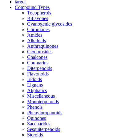
target
Compound Types
Tocopherols
Biflavones
Cyanogenic glycosides
Chromones
Amides
Alkaloids
Anthraquinones
Cerebrosides
Chalcones
Coumarins
Diterpenoids
Flavonoids
Iridoids
Lignans
Aliphatics
Miscellaneous
Monoterpenoids
Phenols
Phenylpropanoids
Quinones
Saccharides
Sesquiterpenoids
Steroids