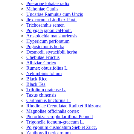
Puerariae lobatae radix
Mahoniae Caulis
Uncariae Ramulus cum Uncis
Ilex cornuta Lindl.ex Paxt.
Trichosanthis semen
Polygala japonicaHoutt.
Aristolochia manshuriensis
Hypericum perforatum
Pogostemonis herba
Desmodii styracifolii herba
Chebulae Fructus
Albiziae Cortex
Rumex obtusifolius L.
Nelumbinis folium
Black Rice
Black Tea
Trifolium pratense L.
Taxus chinensis
Carthamus tinctorius L.
Rhodiolae Crenulatae Radixet Rhizoma
Magnoliae officinalis cortex
Picrorhiza scrophulariiflora Pennell
Trigonella foenum-graecum L.
Polygonum cuspidatum Sieb.et Zucc.
Zanthoxyli pericarpium