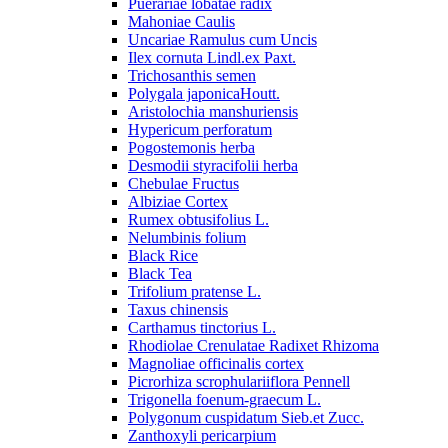
Puerariae lobatae radix
Mahoniae Caulis
Uncariae Ramulus cum Uncis
Ilex cornuta Lindl.ex Paxt.
Trichosanthis semen
Polygala japonicaHoutt.
Aristolochia manshuriensis
Hypericum perforatum
Pogostemonis herba
Desmodii styracifolii herba
Chebulae Fructus
Albiziae Cortex
Rumex obtusifolius L.
Nelumbinis folium
Black Rice
Black Tea
Trifolium pratense L.
Taxus chinensis
Carthamus tinctorius L.
Rhodiolae Crenulatae Radixet Rhizoma
Magnoliae officinalis cortex
Picrorhiza scrophulariiflora Pennell
Trigonella foenum-graecum L.
Polygonum cuspidatum Sieb.et Zucc.
Zanthoxyli pericarpium