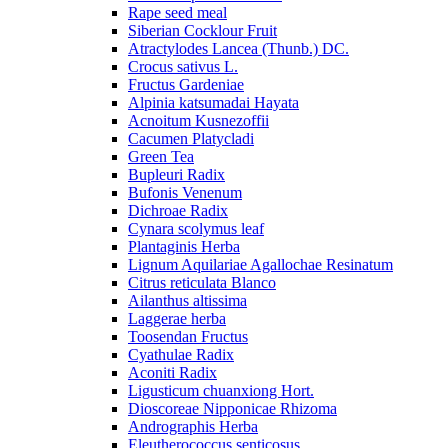
Rape seed meal
Siberian Cocklour Fruit
Atractylodes Lancea (Thunb.) DC.
Crocus sativus L.
Fructus Gardeniae
Alpinia katsumadai Hayata
Acnoitum Kusnezoffii
Cacumen Platycladi
Green Tea
Bupleuri Radix
Bufonis Venenum
Dichroae Radix
Cynara scolymus leaf
Plantaginis Herba
Lignum Aquilariae Agallochae Resinatum
Citrus reticulata Blanco
Ailanthus altissima
Laggerae herba
Toosendan Fructus
Cyathulae Radix
Aconiti Radix
Ligusticum chuanxiong Hort.
Dioscoreae Nipponicae Rhizoma
Andrographis Herba
Eleutherococcus senticosus