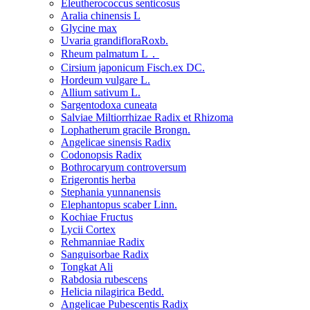
Eleutherococcus senticosus
Aralia chinensis L
Glycine max
Uvaria grandifloraRoxb.
Rheum palmatum L．
Cirsium japonicum Fisch.ex DC.
Hordeum vulgare L.
Allium sativum L.
Sargentodoxa cuneata
Salviae Miltiorrhizae Radix et Rhizoma
Lophatherum gracile Brongn.
Angelicae sinensis Radix
Codonopsis Radix
Bothrocaryum controversum
Erigerontis herba
Stephania yunnanensis
Elephantopus scaber Linn.
Kochiae Fructus
Lycii Cortex
Rehmanniae Radix
Sanguisorbae Radix
Tongkat Ali
Rabdosia rubescens
Helicia nilagirica Bedd.
Angelicae Pubescentis Radix