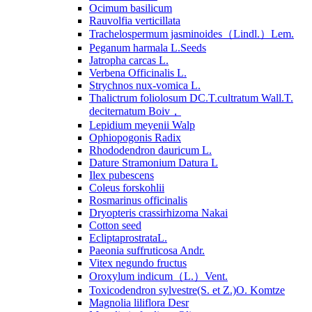
Ocimum basilicum
Rauvolfia verticillata
Trachelospermum jasminoides（Lindl.）Lem.
Peganum harmala L.Seeds
Jatropha carcas L.
Verbena Officinalis L.
Strychnos nux-vomica L.
Thalictrum foliolosum DC.T.cultratum Wall.T.
deciternatum Boiv，
Lepidium meyenii Walp
Ophiopogonis Radix
Rhododendron dauricum L.
Dature Stramonium Datura L
Ilex pubescens
Coleus forskohlii
Rosmarinus officinalis
Dryopteris crassirhizoma Nakai
Cotton seed
EcliptaprostrataL.
Paeonia suffruticosa Andr.
Vitex negundo fructus
Oroxylum indicum（L.）Vent.
Toxicodendron sylvestre(S. et Z.)O. Komtze
Magnolia liliflora Desr