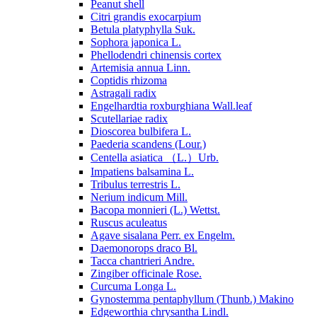
Peanut shell
Citri grandis exocarpium
Betula platyphylla Suk.
Sophora japonica L.
Phellodendri chinensis cortex
Artemisia annua Linn.
Coptidis rhizoma
Astragali radix
Engelhardtia roxburghiana Wall.leaf
Scutellariae radix
Dioscorea bulbifera L.
Paederia scandens (Lour.)
Centella asiatica （L.）Urb.
Impatiens balsamina L.
Tribulus terrestris L.
Nerium indicum Mill.
Bacopa monnieri (L.) Wettst.
Ruscus aculeatus
Agave sisalana Perr. ex Engelm.
Daemonorops draco Bl.
Tacca chantrieri Andre.
Zingiber officinale Rose.
Curcuma Longa L.
Gynostemma pentaphyllum (Thunb.) Makino
Edgeworthia chrysantha Lindl.