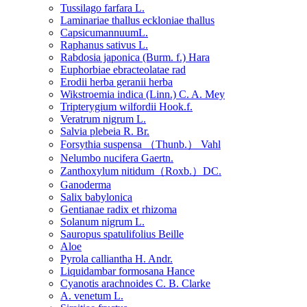
Tussilago farfara L.
Laminariae thallus eckloniae thallus
CapsicumannuumL.
Raphanus sativus L.
Rabdosia japonica (Burm. f.) Hara
Euphorbiae ebracteolatae rad
Erodii herba geranii herba
Wikstroemia indica (Linn.) C. A. Mey
Tripterygium wilfordii Hook.f.
Veratrum nigrum L.
Salvia plebeia R. Br.
Forsythia suspensa （Thunb.） Vahl
Nelumbo nucifera Gaertn.
Zanthoxylum nitidum（Roxb.）DC.
Ganoderma
Salix babylonica
Gentianae radix et rhizoma
Solanum nigrum L.
Sauropus spatulifolius Beille
Aloe
Pyrola calliantha H. Andr.
Liquidambar formosana Hance
Cyanotis arachnoides C. B. Clarke
A. venetum L.