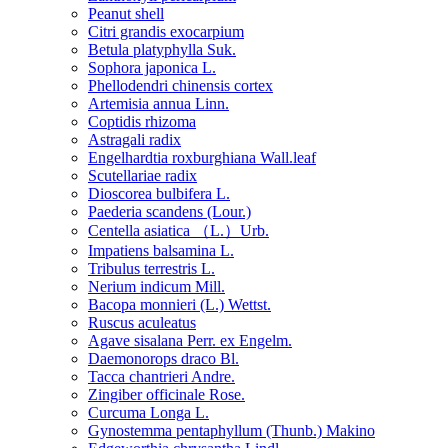
Peanut shell
Citri grandis exocarpium
Betula platyphylla Suk.
Sophora japonica L.
Phellodendri chinensis cortex
Artemisia annua Linn.
Coptidis rhizoma
Astragali radix
Engelhardtia roxburghiana Wall.leaf
Scutellariae radix
Dioscorea bulbifera L.
Paederia scandens (Lour.)
Centella asiatica （L.）Urb.
Impatiens balsamina L.
Tribulus terrestris L.
Nerium indicum Mill.
Bacopa monnieri (L.) Wettst.
Ruscus aculeatus
Agave sisalana Perr. ex Engelm.
Daemonorops draco Bl.
Tacca chantrieri Andre.
Zingiber officinale Rose.
Curcuma Longa L.
Gynostemma pentaphyllum (Thunb.) Makino