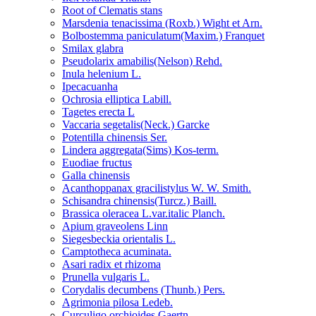
Root of Clematis stans
Marsdenia tenacissima (Roxb.) Wight et Arn.
Bolbostemma paniculatum(Maxim.) Franquet
Smilax glabra
Pseudolarix amabilis(Nelson) Rehd.
Inula helenium L.
Ipecacuanha
Ochrosia elliptica Labill.
Tagetes erecta L
Vaccaria segetalis(Neck.) Garcke
Potentilla chinensis Ser.
Lindera aggregata(Sims) Kos-term.
Euodiae fructus
Galla chinensis
Acanthoppanax gracilistylus W. W. Smith.
Schisandra chinensis(Turcz.) Baill.
Brassica oleracea L.var.italic Planch.
Apium graveolens Linn
Siegesbeckia orientalis L.
Camptotheca acuminata.
Asari radix et rhizoma
Prunella vulgaris L.
Corydalis decumbens (Thunb.) Pers.
Agrimonia pilosa Ledeb.
Curculigo orchioides Gaertn.