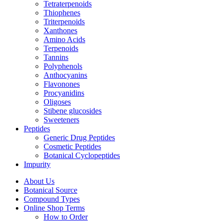
Tetraterpenoids
Thiophenes
Triterpenoids
Xanthones
Amino Acids
Terpenoids
Tannins
Polyphenols
Anthocyanins
Flavonones
Procyanidins
Oligoses
Stibene glucosides
Sweeteners
Peptides
Generic Drug Peptides
Cosmetic Peptides
Botanical Cyclopeptides
Impurity
About Us
Botanical Source
Compound Types
Online Shop Terms
How to Order