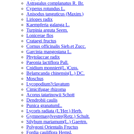
Astragalus complanatus R. Br.
Cyperus rotundus L.
Anisodus tanguticus (Maxim.)
Liriopes radix
Kaempferia galanga L.
Turpinia arguta Seem.
Lonicerae flos
Crataegi fructus
Cornus officinalis Sieb.et Zucc.
Garcinia mangostana L.
Phytolaccae radix
Paeonia lactiflora Pall.
Cnidium monnieri(L.)Cuss.
Belamcanda chinensis(L.) DC.
Moschus
Lycopodium?clavatum
Cimicifugae rhizoma
Acorus tatarinowii Schott
Dendrobii caulis
Punica granatumL.
Lycoris radiata (L'Her.) Herb.
Gymnemasylvestre(Retz.) Schult.
Silybum mariamum(L.) Gaertrn.
Polygoni Orientalis Fructus
Fordia cauliflora Hemsl.