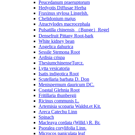
Peucedanum praeruptorum
Hedyotis Diffusae Herba
Fraxinus stylosa Lingelsh.
Chelidonium majus
Atractylodes macrocephala
Pulsatilla chinensis （Bunge）Regel
Densefruit Pittany Root-bark
White kidney bean
Angelica dahurica
Sessile Stemona Root
Ardisia crispa
ThesiumchinenseTurcz.
Lytta vesicatoria
Isatis indigotica Root
Scutellaria barbata D. Don
Menispermum dauricum DC.
Coastal Glehnia Root
Fritillaria thunbergii
Ricinus communis L.
Artemisia scoparia Waldst.et Kit.
Areca Catechu Linn
Spinach
Macleaya cordata (Willd.) R. Br.
Psoralea corylifolia Linn.
Microcos paniculata leaf