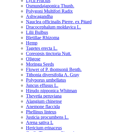
Lycii Fructus
Osmundajaponica Thunb.
Polygoni Multifori Radix
Ashwagandha
Nauclea officinalis Pierre. ex Pitard
Dracocephalum moldavica L.
Lilii Bulbus
Bletillae Rhizoma
Hemp
Tagetes erecta L.
Coreopsis tinctoria Nutt.
Oligose
Moringa Seeds
Flower of P. thomsonii Benth.
Tithonia diversifolia A. Gray
Polyporus umbellatus
Juncus effusus L.
Hirudo nipponica Whitman
Thevetia peruviana
Alangium chinense
Anemone flaccida
Phellinus linteus
Justicia procumbens L.
Arena sativa L
Hericium erinaceus