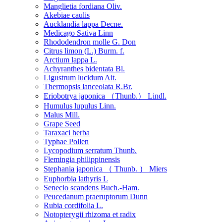
Manglietia fordiana Oliv.
Akebiae caulis
Aucklandia lappa Decne.
Medicago Sativa Linn
Rhododendron molle G. Don
Citrus limon (L.) Burm. f.
Arctium lappa L.
Achyranthes bidentata Bl.
Ligustrum lucidum Ait.
Thermopsis lanceolata R.Br.
Eriobotrya japonica （Thunb.） Lindl.
Humulus lupulus Linn.
Malus Mill.
Grape Seed
Taraxaci herba
Typhae Pollen
Lycopodium serratum Thunb.
Flemingia philippinensis
Stephania japonica （ Thunb. ） Miers
Euphorbia lathyris L
Senecio scandens Buch.-Ham.
Peucedanum praeruptorum Dunn
Rubia cordifolia L.
Notopterygii rhizoma et radix