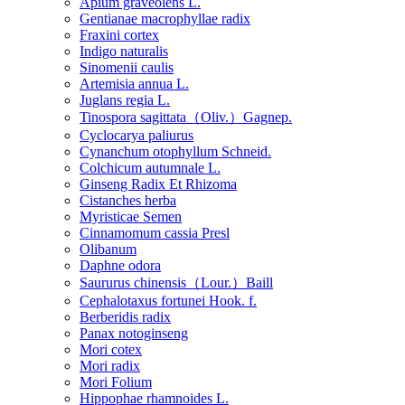
Apium graveolens L.
Gentianae macrophyllae radix
Fraxini cortex
Indigo naturalis
Sinomenii caulis
Artemisia annua L.
Juglans regia L.
Tinospora sagittata（Oliv.）Gagnep.
Cyclocarya paliurus
Cynanchum otophyllum Schneid.
Colchicum autumnale L.
Ginseng Radix Et Rhizoma
Cistanches herba
Myristicae Semen
Cinnamomum cassia Presl
Olibanum
Daphne odora
Saururus chinensis（Lour.）Baill
Cephalotaxus fortunei Hook. f.
Berberidis radix
Panax notoginseng
Mori cotex
Mori radix
Mori Folium
Hippophae rhamnoides L.