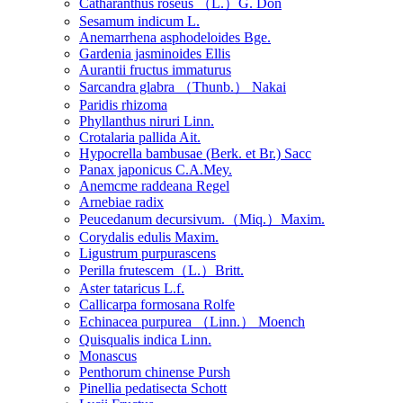
Catharanthus roseus （L.）G. Don
Sesamum indicum L.
Anemarrhena asphodeloides Bge.
Gardenia jasminoides Ellis
Aurantii fructus immaturus
Sarcandra glabra （Thunb.） Nakai
Paridis rhizoma
Phyllanthus niruri Linn.
Crotalaria pallida Ait.
Hypocrella bambusae (Berk. et Br.) Sacc
Panax japonicus C.A.Mey.
Anemcme raddeana Regel
Arnebiae radix
Peucedanum decursivum.（Miq.）Maxim.
Corydalis edulis Maxim.
Ligustrum purpurascens
Perilla frutescem（L.）Britt.
Aster tataricus L.f.
Callicarpa formosana Rolfe
Echinacea purpurea （Linn.） Moench
Quisqualis indica Linn.
Monascus
Penthorum chinense Pursh
Pinellia pedatisecta Schott