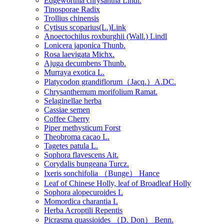
Edgeworthia chrysantha Lindl.
Tinosporae Radix
Trollius chinensis
Cytisus scoparius(L.)Link
Anoectochilus roxburghii (Wall.) Lindl
Lonicera japonica Thunb.
Rosa laevigata Michx.
Ajuga decumbens Thunb.
Murraya exotica L.
Platycodon grandiflorum（Jacq.）A.DC.
Chrysanthemum morifolium Ramat.
Selaginellae herba
Cassiae semen
Coffee Cherry
Piper methysticum Forst
Theobroma cacao L.
Tagetes patula L.
Sophora flavescens Ait.
Corydalis bungeana Turcz.
Ixeris sonchifolia （Bunge） Hance
Leaf of Chinese Holly, leaf of Broadleaf Holly
Sophora alopecuroides L
Momordica charantia L
Herba Acroptili Repentis
Picrasma quassioides （D. Don） Benn.