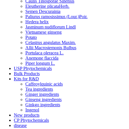
Caulis Tinosporae Sinensis
Eleutherine plicataHerb.
Semen Descurainia
Paliurus ramosissimus (Lour.)Poir.
Hedera helix
Jasminum nudiflorum Lindl
Vietnamese ginseng
Potato
Celastrus angulatus Maxim.
Allii Macrostemonis Bulbus
Portulaca oleracea L.
Anemone flaccida
Piper longum L.
USP Phytochemicals
Bulk Products
Kits for R&D
Caffeoylquinic acids
Tea ingredients
Ginger ingredients
Ginseng ingredients
Ginkgo ingredients
Ingenol
New products
CP Phytochemicals
disease