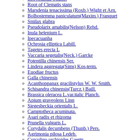
Root of Clematis stans
Marsdenia tenacissima (Roxb.) Wight et Arn.
Bolbostemma paniculatum(Maxim.) Franquet
Smilax glabra
Pseudolarix amabilis(Nelson) Rehd.
Inula helenium L.
Ipecacuanha
Ochrosia elliptica Labill.
Tagetes erecta L
Vaccaria segetalis(Neck.) Garcke
Potentilla chinensis Ser.
Lindera aggregata(Sims) Kos-term.
Euodiae fructus
Galla chinensis
Acanthoppanax gracilistylus W. W. Smith.
Schisandra chinensis(Turcz.) Baill.
Brassica oleracea L.var.italic Planch.
Apium graveolens Linn
Siegesbeckia orientalis L.
Camptotheca acuminata.
Asari radix et rhizoma
Prunella vulgaris L.
Corydalis decumbens (Thunb.) Pers.
Agrimonia pilosa Ledeb.
Curculigo orchioides Gaertn.