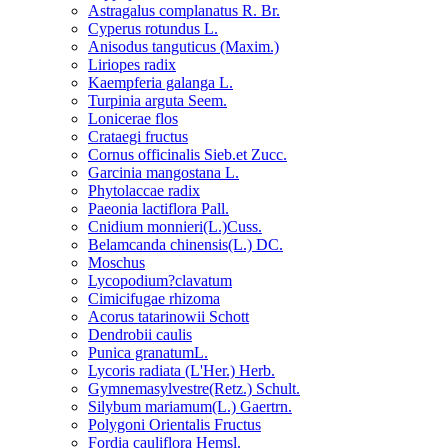
Astragalus complanatus R. Br.
Cyperus rotundus L.
Anisodus tanguticus (Maxim.)
Liriopes radix
Kaempferia galanga L.
Turpinia arguta Seem.
Lonicerae flos
Crataegi fructus
Cornus officinalis Sieb.et Zucc.
Garcinia mangostana L.
Phytolaccae radix
Paeonia lactiflora Pall.
Cnidium monnieri(L.)Cuss.
Belamcanda chinensis(L.) DC.
Moschus
Lycopodium?clavatum
Cimicifugae rhizoma
Acorus tatarinowii Schott
Dendrobii caulis
Punica granatumL.
Lycoris radiata (L'Her.) Herb.
Gymnemasylvestre(Retz.) Schult.
Silybum mariamum(L.) Gaertrn.
Polygoni Orientalis Fructus
Fordia cauliflora Hemsl.