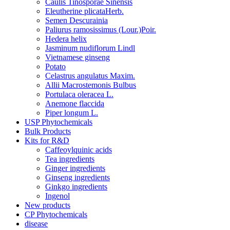
Caulis Tinosporae Sinensis
Eleutherine plicataHerb.
Semen Descurainia
Paliurus ramosissimus (Lour.)Poir.
Hedera helix
Jasminum nudiflorum Lindl
Vietnamese ginseng
Potato
Celastrus angulatus Maxim.
Allii Macrostemonis Bulbus
Portulaca oleracea L.
Anemone flaccida
Piper longum L.
USP Phytochemicals
Bulk Products
Kits for R&D
Caffeoylquinic acids
Tea ingredients
Ginger ingredients
Ginseng ingredients
Ginkgo ingredients
Ingenol
New products
CP Phytochemicals
disease