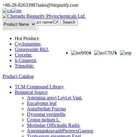
+86-28-82633987
sales@biopurify.com
Batch Search
Hot Product:
Cyclopamine
,
Ginsenoside Rh2
,
Crocetin
,
6-Gingerol
,
Triptolide
,
Product Catalog
TCM Compound Library
Botanical Source
Artemisia argyi Levl.et Vant.
Eucalyptus leaf
AnisiStellati Fructus
Dysosma versipellis
Croton tiglium L.
Morindae Officinalis Radix
AmomumkravanhPierreexGagnep
Typhonium giganteum Engl.