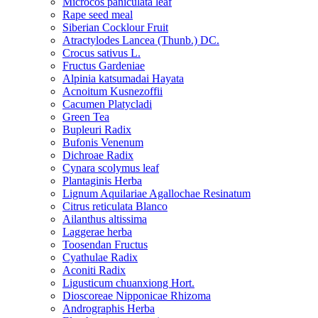
Microcos paniculata leaf
Rape seed meal
Siberian Cocklour Fruit
Atractylodes Lancea (Thunb.) DC.
Crocus sativus L.
Fructus Gardeniae
Alpinia katsumadai Hayata
Acnoitum Kusnezoffii
Cacumen Platycladi
Green Tea
Bupleuri Radix
Bufonis Venenum
Dichroae Radix
Cynara scolymus leaf
Plantaginis Herba
Lignum Aquilariae Agallochae Resinatum
Citrus reticulata Blanco
Ailanthus altissima
Laggerae herba
Toosendan Fructus
Cyathulae Radix
Aconiti Radix
Ligusticum chuanxiong Hort.
Dioscoreae Nipponicae Rhizoma
Andrographis Herba