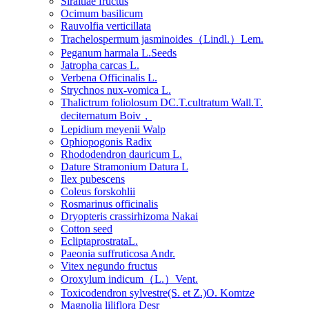
Siraitiae fructus
Ocimum basilicum
Rauvolfia verticillata
Trachelospermum jasminoides（Lindl.）Lem.
Peganum harmala L.Seeds
Jatropha carcas L.
Verbena Officinalis L.
Strychnos nux-vomica L.
Thalictrum foliolosum DC.T.cultratum Wall.T.
deciternatum Boiv，
Lepidium meyenii Walp
Ophiopogonis Radix
Rhododendron dauricum L.
Dature Stramonium Datura L
Ilex pubescens
Coleus forskohlii
Rosmarinus officinalis
Dryopteris crassirhizoma Nakai
Cotton seed
EcliptaprostrataL.
Paeonia suffruticosa Andr.
Vitex negundo fructus
Oroxylum indicum（L.）Vent.
Toxicodendron sylvestre(S. et Z.)O. Komtze
Magnolia liliflora Desr