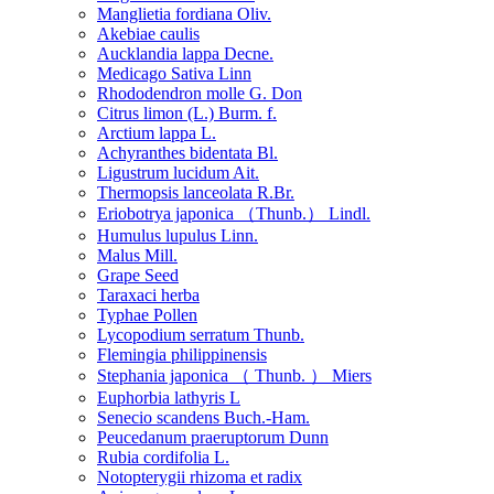
Manglietia fordiana Oliv.
Akebiae caulis
Aucklandia lappa Decne.
Medicago Sativa Linn
Rhododendron molle G. Don
Citrus limon (L.) Burm. f.
Arctium lappa L.
Achyranthes bidentata Bl.
Ligustrum lucidum Ait.
Thermopsis lanceolata R.Br.
Eriobotrya japonica （Thunb.） Lindl.
Humulus lupulus Linn.
Malus Mill.
Grape Seed
Taraxaci herba
Typhae Pollen
Lycopodium serratum Thunb.
Flemingia philippinensis
Stephania japonica （ Thunb. ） Miers
Euphorbia lathyris L
Senecio scandens Buch.-Ham.
Peucedanum praeruptorum Dunn
Rubia cordifolia L.
Notopterygii rhizoma et radix