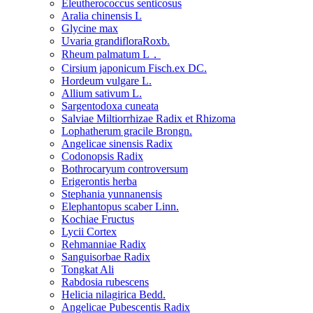
Eleutherococcus senticosus
Aralia chinensis L
Glycine max
Uvaria grandifloraRoxb.
Rheum palmatum L．
Cirsium japonicum Fisch.ex DC.
Hordeum vulgare L.
Allium sativum L.
Sargentodoxa cuneata
Salviae Miltiorrhizae Radix et Rhizoma
Lophatherum gracile Brongn.
Angelicae sinensis Radix
Codonopsis Radix
Bothrocaryum controversum
Erigerontis herba
Stephania yunnanensis
Elephantopus scaber Linn.
Kochiae Fructus
Lycii Cortex
Rehmanniae Radix
Sanguisorbae Radix
Tongkat Ali
Rabdosia rubescens
Helicia nilagirica Bedd.
Angelicae Pubescentis Radix