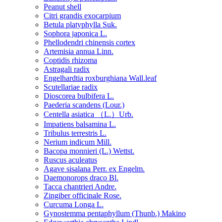
Peanut shell
Citri grandis exocarpium
Betula platyphylla Suk.
Sophora japonica L.
Phellodendri chinensis cortex
Artemisia annua Linn.
Coptidis rhizoma
Astragali radix
Engelhardtia roxburghiana Wall.leaf
Scutellariae radix
Dioscorea bulbifera L.
Paederia scandens (Lour.)
Centella asiatica （L.）Urb.
Impatiens balsamina L.
Tribulus terrestris L.
Nerium indicum Mill.
Bacopa monnieri (L.) Wettst.
Ruscus aculeatus
Agave sisalana Perr. ex Engelm.
Daemonorops draco Bl.
Tacca chantrieri Andre.
Zingiber officinale Rose.
Curcuma Longa L.
Gynostemma pentaphyllum (Thunb.) Makino