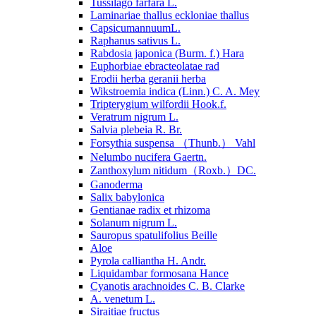
Tussilago farfara L.
Laminariae thallus eckloniae thallus
CapsicumannuumL.
Raphanus sativus L.
Rabdosia japonica (Burm. f.) Hara
Euphorbiae ebracteolatae rad
Erodii herba geranii herba
Wikstroemia indica (Linn.) C. A. Mey
Tripterygium wilfordii Hook.f.
Veratrum nigrum L.
Salvia plebeia R. Br.
Forsythia suspensa （Thunb.） Vahl
Nelumbo nucifera Gaertn.
Zanthoxylum nitidum（Roxb.）DC.
Ganoderma
Salix babylonica
Gentianae radix et rhizoma
Solanum nigrum L.
Sauropus spatulifolius Beille
Aloe
Pyrola calliantha H. Andr.
Liquidambar formosana Hance
Cyanotis arachnoides C. B. Clarke
A. venetum L.
Siraitiae fructus