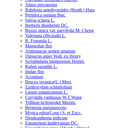
Abrus precatorius
Rabdosia amethystoides (Benth.) Hara
Periploca sepium Bge.
Salvia sclarea L.
Berberis thunbergii DC.
Buxus sinica var. parvifolia M. Cheng
Valeriana officinalis L.
R. Frangula L.
Magnoliae flos
Armeniacae semen amarum
Dipsacus asper Wall. ex Henry
Scrophularia ningpoensis Hemsl.
Rubus saxatilis L.
Inulae flos
Aconitum
Brucea javanica(L.) Merr.
Zarthoxylum schinifolium
Linum usitatissimum L.
Corydalis yanhusuo W.T.Wang
Trillium tschonoskii Maxim.
Bergenia purpurascens
Myrica rubra(Lour.) S. et Zucc.
Dendranthema indicum
Eupatorium lindleyanum DC.