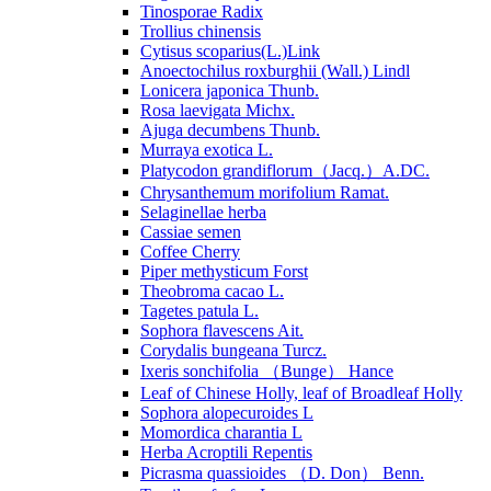
Tinosporae Radix
Trollius chinensis
Cytisus scoparius(L.)Link
Anoectochilus roxburghii (Wall.) Lindl
Lonicera japonica Thunb.
Rosa laevigata Michx.
Ajuga decumbens Thunb.
Murraya exotica L.
Platycodon grandiflorum（Jacq.）A.DC.
Chrysanthemum morifolium Ramat.
Selaginellae herba
Cassiae semen
Coffee Cherry
Piper methysticum Forst
Theobroma cacao L.
Tagetes patula L.
Sophora flavescens Ait.
Corydalis bungeana Turcz.
Ixeris sonchifolia （Bunge） Hance
Leaf of Chinese Holly, leaf of Broadleaf Holly
Sophora alopecuroides L
Momordica charantia L
Herba Acroptili Repentis
Picrasma quassioides （D. Don） Benn.