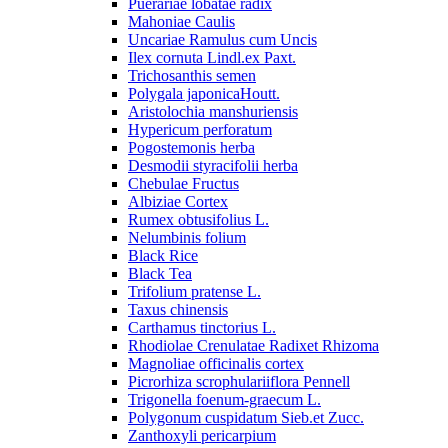
Puerariae lobatae radix
Mahoniae Caulis
Uncariae Ramulus cum Uncis
Ilex cornuta Lindl.ex Paxt.
Trichosanthis semen
Polygala japonicaHoutt.
Aristolochia manshuriensis
Hypericum perforatum
Pogostemonis herba
Desmodii styracifolii herba
Chebulae Fructus
Albiziae Cortex
Rumex obtusifolius L.
Nelumbinis folium
Black Rice
Black Tea
Trifolium pratense L.
Taxus chinensis
Carthamus tinctorius L.
Rhodiolae Crenulatae Radixet Rhizoma
Magnoliae officinalis cortex
Picrorhiza scrophulariiflora Pennell
Trigonella foenum-graecum L.
Polygonum cuspidatum Sieb.et Zucc.
Zanthoxyli pericarpium