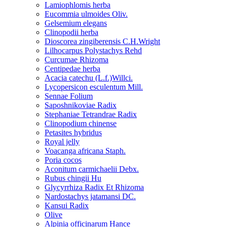
Lamiophlomis herba
Eucommia ulmoides Oliv.
Gelsemium elegans
Clinopodii herba
Dioscorea zingiberensis C.H.Wright
Lilhocarpus Polystachys Rehd
Curcumae Rhizoma
Centipedae herba
Acacia catechu (L.f.)Willci.
Lycopersicon esculentum Mill.
Sennae Folium
Saposhnikoviae Radix
Stephaniae Tetrandrae Radix
Clinopodium chinense
Petasites hybridus
Royal jelly
Voacanga africana Staph.
Poria cocos
Aconitum carmichaelii Debx.
Rubus chingii Hu
Glycyrrhiza Radix Et Rhizoma
Nardostachys jatamansi DC.
Kansui Radix
Olive
Alpinia officinarum Hance