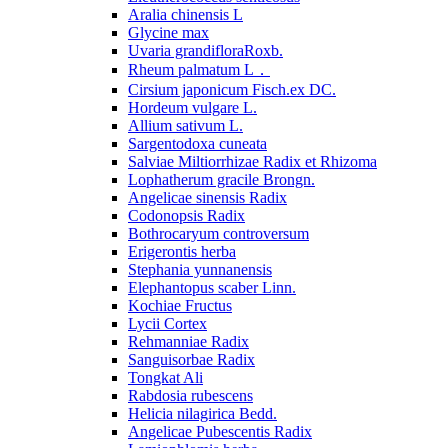
Aralia chinensis L
Glycine max
Uvaria grandifloraRoxb.
Rheum palmatum L．
Cirsium japonicum Fisch.ex DC.
Hordeum vulgare L.
Allium sativum L.
Sargentodoxa cuneata
Salviae Miltiorrhizae Radix et Rhizoma
Lophatherum gracile Brongn.
Angelicae sinensis Radix
Codonopsis Radix
Bothrocaryum controversum
Erigerontis herba
Stephania yunnanensis
Elephantopus scaber Linn.
Kochiae Fructus
Lycii Cortex
Rehmanniae Radix
Sanguisorbae Radix
Tongkat Ali
Rabdosia rubescens
Helicia nilagirica Bedd.
Angelicae Pubescentis Radix