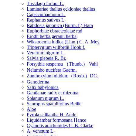
Tussilago farfara L.
Laminariae thallus eckloniae thallus
CapsicumannuumL.
Raphanus sativus L.
Rabdosia japonica (Burm. f.) Hara
Euphorbiae ebracteolatae rad
Erodii herba geranii herba
Wikstroemia indica (Linn.) C. A. Mey
Tripterygium wilfordii Hook.f.
Veratrum nigrum L.
Salvia plebeia R. Br.
Forsythia suspensa （Thunb.） Vahl
Nelumbo nucifera Gaertn.
Zanthoxylum nitidum（Roxb.）DC.
Ganoderma
Salix babylonica
Gentianae radix et rhizoma
Solanum nigrum L.
Sauropus spatulifolius Beille
Aloe
Pyrola calliantha H. Andr.
Liquidambar formosana Hance
Cyanotis arachnoides C. B. Clarke
A. venetum L.