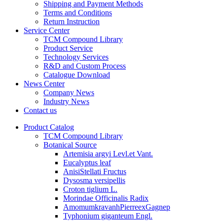
Shipping and Payment Methods
Terms and Conditions
Return Instruction
Service Center
TCM Compound Library
Product Service
Technology Services
R&D and Custom Process
Catalogue Download
News Center
Company News
Industry News
Contact us
Product Catalog
TCM Compound Library
Botanical Source
Artemisia argyi Levl.et Vant.
Eucalyptus leaf
AnisiStellati Fructus
Dysosma versipellis
Croton tiglium L.
Morindae Officinalis Radix
AmomumkravanhPierreexGagnep
Typhonium giganteum Engl.