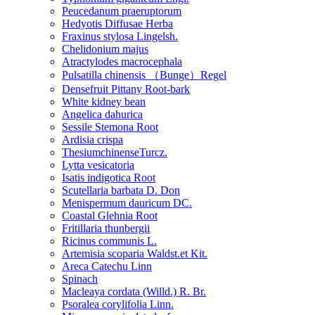
Peucedanum praeruptorum
Hedyotis Diffusae Herba
Fraxinus stylosa Lingelsh.
Chelidonium majus
Atractylodes macrocephala
Pulsatilla chinensis （Bunge）Regel
Densefruit Pittany Root-bark
White kidney bean
Angelica dahurica
Sessile Stemona Root
Ardisia crispa
ThesiumchinenseTurcz.
Lytta vesicatoria
Isatis indigotica Root
Scutellaria barbata D. Don
Menispermum dauricum DC.
Coastal Glehnia Root
Fritillaria thunbergii
Ricinus communis L.
Artemisia scoparia Waldst.et Kit.
Areca Catechu Linn
Spinach
Macleaya cordata (Willd.) R. Br.
Psoralea corylifolia Linn.