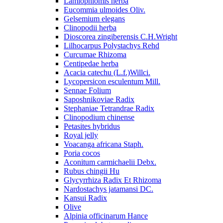
Lamiophlomis herba
Eucommia ulmoides Oliv.
Gelsemium elegans
Clinopodii herba
Dioscorea zingiberensis C.H.Wright
Lilhocarpus Polystachys Rehd
Curcumae Rhizoma
Centipedae herba
Acacia catechu (L.f.)Willci.
Lycopersicon esculentum Mill.
Sennae Folium
Saposhnikoviae Radix
Stephaniae Tetrandrae Radix
Clinopodium chinense
Petasites hybridus
Royal jelly
Voacanga africana Staph.
Poria cocos
Aconitum carmichaelii Debx.
Rubus chingii Hu
Glycyrrhiza Radix Et Rhizoma
Nardostachys jatamansi DC.
Kansui Radix
Olive
Alpinia officinarum Hance