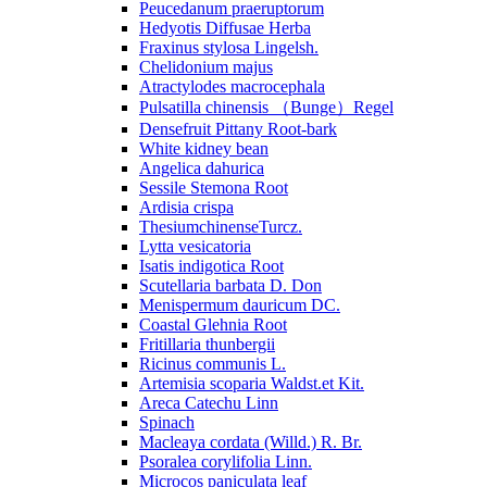
Peucedanum praeruptorum
Hedyotis Diffusae Herba
Fraxinus stylosa Lingelsh.
Chelidonium majus
Atractylodes macrocephala
Pulsatilla chinensis （Bunge）Regel
Densefruit Pittany Root-bark
White kidney bean
Angelica dahurica
Sessile Stemona Root
Ardisia crispa
ThesiumchinenseTurcz.
Lytta vesicatoria
Isatis indigotica Root
Scutellaria barbata D. Don
Menispermum dauricum DC.
Coastal Glehnia Root
Fritillaria thunbergii
Ricinus communis L.
Artemisia scoparia Waldst.et Kit.
Areca Catechu Linn
Spinach
Macleaya cordata (Willd.) R. Br.
Psoralea corylifolia Linn.
Microcos paniculata leaf