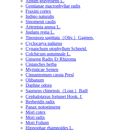
Apium graveolens L.
Gentianae macrophyllae radix
Fraxini cortex
Indigo naturalis
Sinomenii caulis
Artemisia annua L.
Juglans regia L.
Tinospora sagittata（Oliv.）Gagnep.
Cyclocarya paliurus
Cynanchum otophyllum Schneid.
Colchicum autumnale L.
Ginseng Radix Et Rhizoma
Cistanches herba
Myristicae Semen
Cinnamomum cassia Presl
Olibanum
Daphne odora
Saururus chinensis（Lour.）Baill
Cephalotaxus fortunei Hook. f.
Berberidis radix
Panax notoginseng
Mori cotex
Mori radix
Mori Folium
Hippophae rhamnoides L.