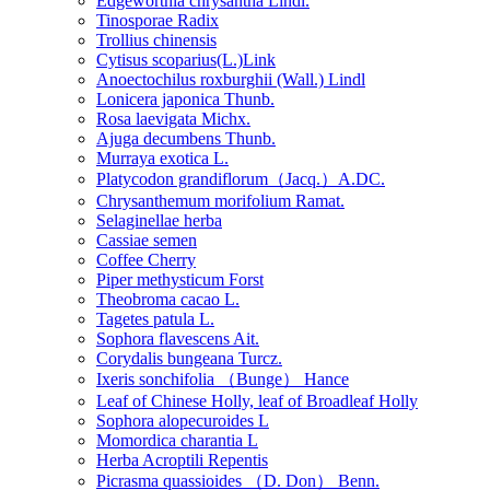
Edgeworthia chrysantha Lindl.
Tinosporae Radix
Trollius chinensis
Cytisus scoparius(L.)Link
Anoectochilus roxburghii (Wall.) Lindl
Lonicera japonica Thunb.
Rosa laevigata Michx.
Ajuga decumbens Thunb.
Murraya exotica L.
Platycodon grandiflorum（Jacq.）A.DC.
Chrysanthemum morifolium Ramat.
Selaginellae herba
Cassiae semen
Coffee Cherry
Piper methysticum Forst
Theobroma cacao L.
Tagetes patula L.
Sophora flavescens Ait.
Corydalis bungeana Turcz.
Ixeris sonchifolia （Bunge） Hance
Leaf of Chinese Holly, leaf of Broadleaf Holly
Sophora alopecuroides L
Momordica charantia L
Herba Acroptili Repentis
Picrasma quassioides （D. Don） Benn.