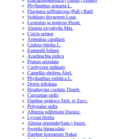
Euscaphisjaponica (Thunb.) Dippel
Phyllanthus urinaria L.
Flueggea suffruticosa (Pall.) Baill
Solidago decurrens Lour.
Leonurus ja ponicus Houtt.
Alpinia oxyphylla Miq.
Coicis semen
Artemisia capillaris
Ginkgo biloba L.
Epimedii folium
Azadirachta indica
Prunus serrulata
Cordyceps militaris
Camellia oleifera Abel.
Phyllanthus emblica L.
Derris trifoliata
Houttuynia cordata Thunb.
Curcumae radix
Daphne genkwa Sieb. et Zucc.
Polygalae radix
Albizzia julibrissin Durazz.
Lycopi Herba
Alisma orientale(Sam.) Juzep.
Swertia bimaculata
Daphne koreanum Nakai