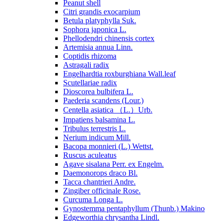
Peanut shell
Citri grandis exocarpium
Betula platyphylla Suk.
Sophora japonica L.
Phellodendri chinensis cortex
Artemisia annua Linn.
Coptidis rhizoma
Astragali radix
Engelhardtia roxburghiana Wall.leaf
Scutellariae radix
Dioscorea bulbifera L.
Paederia scandens (Lour.)
Centella asiatica （L.）Urb.
Impatiens balsamina L.
Tribulus terrestris L.
Nerium indicum Mill.
Bacopa monnieri (L.) Wettst.
Ruscus aculeatus
Agave sisalana Perr. ex Engelm.
Daemonorops draco Bl.
Tacca chantrieri Andre.
Zingiber officinale Rose.
Curcuma Longa L.
Gynostemma pentaphyllum (Thunb.) Makino
Edgeworthia chrysantha Lindl.