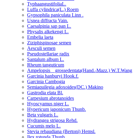
TyphaangustifoliaL.
Luffa cylindrica(L.) Roem
Gypsophila paniculata Linn .
Usnea diffracta Vain.
Caesalpinia sap pan L.
Physalis alkekengi L.
Embelia laeta
Ziziphispinosae semen
Aesculi semen
Pseudostellariae radix
Santalum album L.
Rheum tanguticum
Ampelopsis grossedentata(Hand.-Mazz.) W.T.Wang
Garcinia hanburyi Hook.f.
Garcinia Cambogia
Semiaquilegia adoxoides(DC.) Makino
Gastrodia elata Bl.
Carpesium abrotanoides
Hyoscyamus niger L.
Hypericum japonicum Thunb.
Beta vulgaris L.
Hydrangea strigosa Rehd.
Cucumis melo L.
Stevia rebaudiana (Bertoni) Hemsl.
Ilex rotunda Thunb.