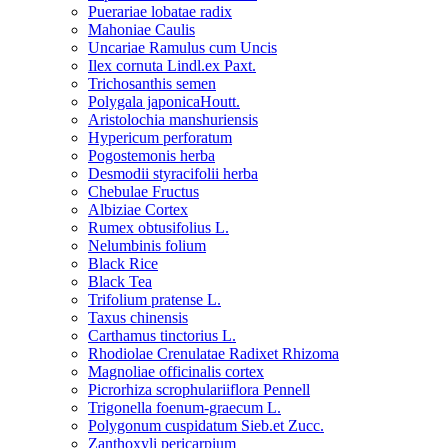
Puerariae lobatae radix
Mahoniae Caulis
Uncariae Ramulus cum Uncis
Ilex cornuta Lindl.ex Paxt.
Trichosanthis semen
Polygala japonicaHoutt.
Aristolochia manshuriensis
Hypericum perforatum
Pogostemonis herba
Desmodii styracifolii herba
Chebulae Fructus
Albiziae Cortex
Rumex obtusifolius L.
Nelumbinis folium
Black Rice
Black Tea
Trifolium pratense L.
Taxus chinensis
Carthamus tinctorius L.
Rhodiolae Crenulatae Radixet Rhizoma
Magnoliae officinalis cortex
Picrorhiza scrophulariiflora Pennell
Trigonella foenum-graecum L.
Polygonum cuspidatum Sieb.et Zucc.
Zanthoxyli pericarpium