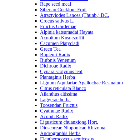
Rape seed meal
Siberian Cocklour Fruit
Atractylodes Lancea (Thunb.) DC.
Crocus sativus L.
Fructus Gardeniae
Alpinia katsumadai Hayata
Acnoitum Kusnezoffii
Cacumen Platycladi
Green Tea
Bupleuri Radix
Bufonis Venenum
Dichroae Radix
Cynara scolymus leaf
Plantaginis Herba
Lignum Aquilariae Agallochae Resinatum
Citrus reticulata Blanco
Ailanthus altissima
Laggerae herba
Toosendan Fructus
Cyathulae Radix
Aconiti Radix
Ligusticum chuanxiong Hort.
Dioscoreae Nipponicae Rhizoma
Andrographis Herba
Eleutherococcus senticosus