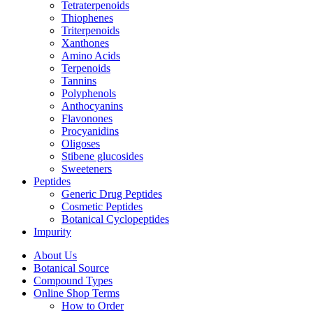
Tetraterpenoids
Thiophenes
Triterpenoids
Xanthones
Amino Acids
Terpenoids
Tannins
Polyphenols
Anthocyanins
Flavonones
Procyanidins
Oligoses
Stibene glucosides
Sweeteners
Peptides
Generic Drug Peptides
Cosmetic Peptides
Botanical Cyclopeptides
Impurity
About Us
Botanical Source
Compound Types
Online Shop Terms
How to Order