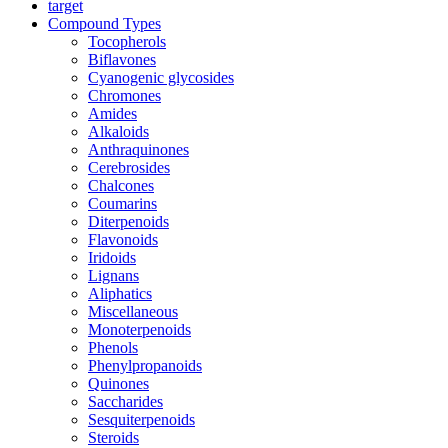
target
Compound Types
Tocopherols
Biflavones
Cyanogenic glycosides
Chromones
Amides
Alkaloids
Anthraquinones
Cerebrosides
Chalcones
Coumarins
Diterpenoids
Flavonoids
Iridoids
Lignans
Aliphatics
Miscellaneous
Monoterpenoids
Phenols
Phenylpropanoids
Quinones
Saccharides
Sesquiterpenoids
Steroids