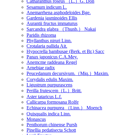
Catharanthus roseus （L.）G. Don
Sesamum indicum L.
Anemarrhena asphodeloides Bge.
Gardenia jasminoides Ellis
Aurantii fructus immaturus
Sarcandra glabra （Thunb.） Nakai
Paridis rhizoma
Phyllanthus niruri Linn.
Crotalaria pallida Ait.
Hypocrella bambusae (Berk. et Br.) Sacc
Panax japonicus C.A.Mey.
Anemcme raddeana Regel
Arnebiae radix
Peucedanum decursivum.（Miq.）Maxim.
Corydalis edulis Maxim.
Ligustrum purpurascens
Perilla frutescem（L.）Britt.
Aster tataricus L.f.
Callicarpa formosana Rolfe
Echinacea purpurea （Linn.） Moench
Quisqualis indica Linn.
Monascus
Penthorum chinense Pursh
Pinellia pedatisecta Schott