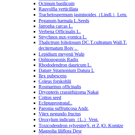
Ocimum basilicum
Rauvolfia verticillata
Trachelospermum jasminoides（Lindl.）Lem.
Peganum harmala L.Seeds
Jatropha carcas L.
Verbena Officinalis L.
Strychnos nux-vomica L.
Thalictrum foliolosum DC.T.cultratum Wall.T.
deciternatum Boiv，
Lepidium meyenii Walp
Ophiopogonis Radix
Rhododendron dauricum L.
Dature Stramonium Datura L
Ilex pubescens
Coleus forskohlii
Rosmarinus officinalis
Dryopteris crassirhizoma Nakai
Cotton seed
EcliptaprostrataL.
Paeonia suffruticosa Andr.
Vitex negundo fructus
Oroxylum indicum（L.）Vent.
Toxicodendron sylvestre(S. et Z.)O. Komtze
Magnolia liliflora Desr