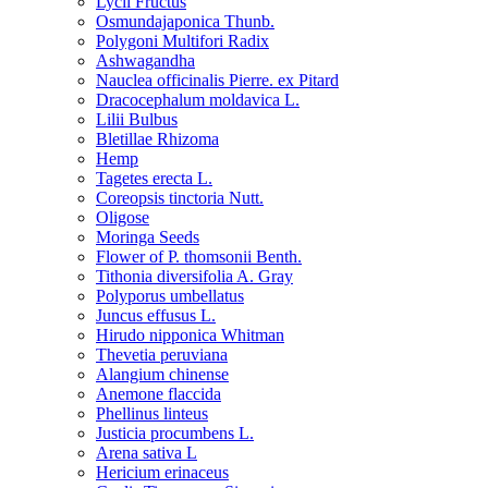
Lycii Fructus
Osmundajaponica Thunb.
Polygoni Multifori Radix
Ashwagandha
Nauclea officinalis Pierre. ex Pitard
Dracocephalum moldavica L.
Lilii Bulbus
Bletillae Rhizoma
Hemp
Tagetes erecta L.
Coreopsis tinctoria Nutt.
Oligose
Moringa Seeds
Flower of P. thomsonii Benth.
Tithonia diversifolia A. Gray
Polyporus umbellatus
Juncus effusus L.
Hirudo nipponica Whitman
Thevetia peruviana
Alangium chinense
Anemone flaccida
Phellinus linteus
Justicia procumbens L.
Arena sativa L
Hericium erinaceus