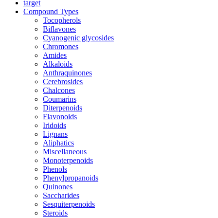
target
Compound Types
Tocopherols
Biflavones
Cyanogenic glycosides
Chromones
Amides
Alkaloids
Anthraquinones
Cerebrosides
Chalcones
Coumarins
Diterpenoids
Flavonoids
Iridoids
Lignans
Aliphatics
Miscellaneous
Monoterpenoids
Phenols
Phenylpropanoids
Quinones
Saccharides
Sesquiterpenoids
Steroids