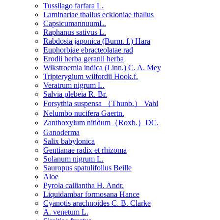
Tussilago farfara L.
Laminariae thallus eckloniae thallus
CapsicumannuumL.
Raphanus sativus L.
Rabdosia japonica (Burm. f.) Hara
Euphorbiae ebracteolatae rad
Erodii herba geranii herba
Wikstroemia indica (Linn.) C. A. Mey
Tripterygium wilfordii Hook.f.
Veratrum nigrum L.
Salvia plebeia R. Br.
Forsythia suspensa （Thunb.） Vahl
Nelumbo nucifera Gaertn.
Zanthoxylum nitidum（Roxb.）DC.
Ganoderma
Salix babylonica
Gentianae radix et rhizoma
Solanum nigrum L.
Sauropus spatulifolius Beille
Aloe
Pyrola calliantha H. Andr.
Liquidambar formosana Hance
Cyanotis arachnoides C. B. Clarke
A. venetum L.