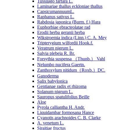
Tussilago farfara L.
Laminariae thallus eckloniae thallus
CapsicumannuumL.
Raphanus sativus L.
Rabdosia japonica (Burm. f.) Hara
Euphorbiae ebracteolatae rad
Erodii herba geranii herba
Wikstroemia indica (Linn.) C. A. Mey
Tripterygium wilfordii Hook.f.
Veratrum nigrum L.
Salvia plebeia R. Br.
Forsythia suspensa （Thunb.） Vahl
Nelumbo nucifera Gaertn.
Zanthoxylum nitidum（Roxb.）DC.
Ganoderma
Salix babylonica
Gentianae radix et rhizoma
Solanum nigrum L.
Sauropus spatulifolius Beille
Aloe
Pyrola calliantha H. Andr.
Liquidambar formosana Hance
Cyanotis arachnoides C. B. Clarke
A. venetum L.
Siraitiae fructus