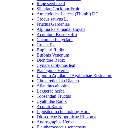
Rape seed meal
Siberian Cocklour Fruit
Atractylodes Lancea (Thunb.) DC.
Crocus sativus L.
Fructus Gardeniae
Alpinia katsumadai Hayata
Acnoitum Kusnezoffii
Cacumen Platycladi
Green Tea
Bupleuri Radix
Bufonis Venenum
Dichroae Radix
Cynara scolymus leaf
Plantaginis Herba
Lignum Aquilariae Agallochae Resinatum
Citrus reticulata Blanco
Ailanthus altissima
Laggerae herba
Toosendan Fructus
Cyathulae Radix
Aconiti Radix
Ligusticum chuanxiong Hort.
Dioscoreae Nipponicae Rhizoma
Andrographis Herba
Eleutherococcus senticosus