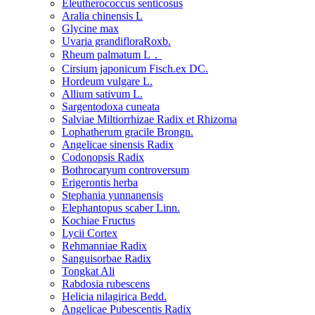
Eleutherococcus senticosus
Aralia chinensis L
Glycine max
Uvaria grandifloraRoxb.
Rheum palmatum L．
Cirsium japonicum Fisch.ex DC.
Hordeum vulgare L.
Allium sativum L.
Sargentodoxa cuneata
Salviae Miltiorrhizae Radix et Rhizoma
Lophatherum gracile Brongn.
Angelicae sinensis Radix
Codonopsis Radix
Bothrocaryum controversum
Erigerontis herba
Stephania yunnanensis
Elephantopus scaber Linn.
Kochiae Fructus
Lycii Cortex
Rehmanniae Radix
Sanguisorbae Radix
Tongkat Ali
Rabdosia rubescens
Helicia nilagirica Bedd.
Angelicae Pubescentis Radix