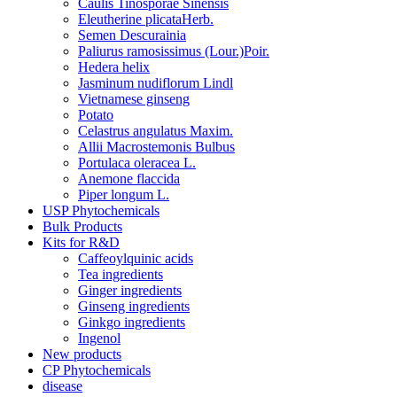
Caulis Tinosporae Sinensis
Eleutherine plicataHerb.
Semen Descurainia
Paliurus ramosissimus (Lour.)Poir.
Hedera helix
Jasminum nudiflorum Lindl
Vietnamese ginseng
Potato
Celastrus angulatus Maxim.
Allii Macrostemonis Bulbus
Portulaca oleracea L.
Anemone flaccida
Piper longum L.
USP Phytochemicals
Bulk Products
Kits for R&D
Caffeoylquinic acids
Tea ingredients
Ginger ingredients
Ginseng ingredients
Ginkgo ingredients
Ingenol
New products
CP Phytochemicals
disease