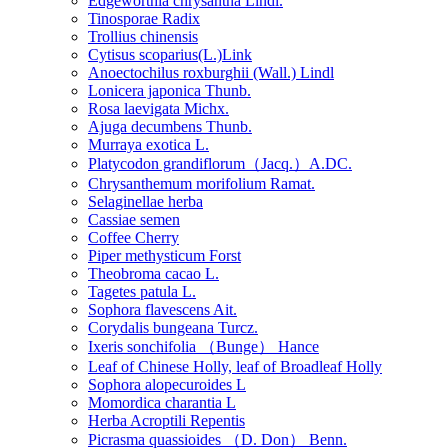
Edgeworthia chrysantha Lindl.
Tinosporae Radix
Trollius chinensis
Cytisus scoparius(L.)Link
Anoectochilus roxburghii (Wall.) Lindl
Lonicera japonica Thunb.
Rosa laevigata Michx.
Ajuga decumbens Thunb.
Murraya exotica L.
Platycodon grandiflorum（Jacq.）A.DC.
Chrysanthemum morifolium Ramat.
Selaginellae herba
Cassiae semen
Coffee Cherry
Piper methysticum Forst
Theobroma cacao L.
Tagetes patula L.
Sophora flavescens Ait.
Corydalis bungeana Turcz.
Ixeris sonchifolia （Bunge） Hance
Leaf of Chinese Holly, leaf of Broadleaf Holly
Sophora alopecuroides L
Momordica charantia L
Herba Acroptili Repentis
Picrasma quassioides （D. Don） Benn.