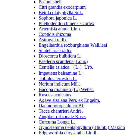
Peanut shell
Citri grandis exocarpium
Betula platyphylla Suk.
Sophora japonica L.
Phellodendri chinensis cortex
Artemisia annua Linn.
Coptidis rhizoma
Astragali radix
Engelhardtia roxburghiana Wall.leaf
Scutellariae radix
Dioscorea bulbifera L.
Paederia scandens (Lour.)
Centella asiatica （L.）Urb.
Impatiens balsamina L.
Tribulus terrestris L.
Nerium indicum Mill.
Bacopa monnieri (L.) Wettst.
Ruscus aculeatus
Agave sisalana Perr. ex Engelm.
Daemonorops draco Bl.
Tacca chantrieri Andre.
Zingiber officinale Rose.
Curcuma Longa L.
Gynostemma pentaphyllum (Thunb.) Makino
Edgeworthia chrysantha Lindl.