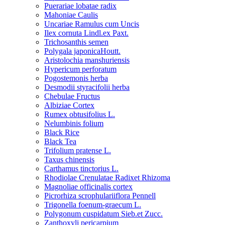
Puerariae lobatae radix
Mahoniae Caulis
Uncariae Ramulus cum Uncis
Ilex cornuta Lindl.ex Paxt.
Trichosanthis semen
Polygala japonicaHoutt.
Aristolochia manshuriensis
Hypericum perforatum
Pogostemonis herba
Desmodii styracifolii herba
Chebulae Fructus
Albiziae Cortex
Rumex obtusifolius L.
Nelumbinis folium
Black Rice
Black Tea
Trifolium pratense L.
Taxus chinensis
Carthamus tinctorius L.
Rhodiolae Crenulatae Radixet Rhizoma
Magnoliae officinalis cortex
Picrorhiza scrophulariiflora Pennell
Trigonella foenum-graecum L.
Polygonum cuspidatum Sieb.et Zucc.
Zanthoxyli pericarpium