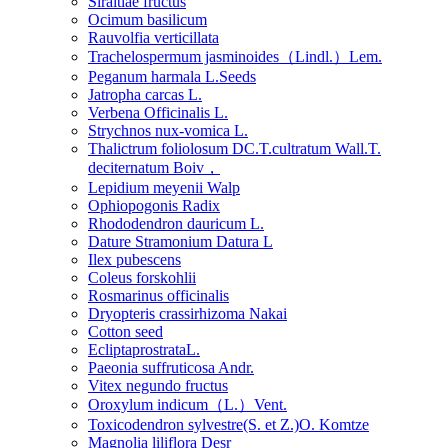
Siraitiae fructus
Ocimum basilicum
Rauvolfia verticillata
Trachelospermum jasminoides（Lindl.）Lem.
Peganum harmala L.Seeds
Jatropha carcas L.
Verbena Officinalis L.
Strychnos nux-vomica L.
Thalictrum foliolosum DC.T.cultratum Wall.T.
deciternatum Boiv，
Lepidium meyenii Walp
Ophiopogonis Radix
Rhododendron dauricum L.
Dature Stramonium Datura L
Ilex pubescens
Coleus forskohlii
Rosmarinus officinalis
Dryopteris crassirhizoma Nakai
Cotton seed
EcliptaprostrataL.
Paeonia suffruticosa Andr.
Vitex negundo fructus
Oroxylum indicum（L.）Vent.
Toxicodendron sylvestre(S. et Z.)O. Komtze
Magnolia liliflora Desr