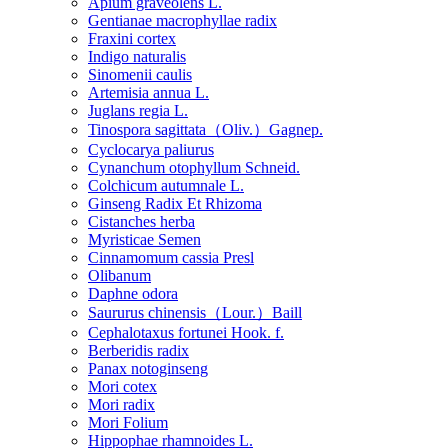
Apium graveolens L.
Gentianae macrophyllae radix
Fraxini cortex
Indigo naturalis
Sinomenii caulis
Artemisia annua L.
Juglans regia L.
Tinospora sagittata（Oliv.）Gagnep.
Cyclocarya paliurus
Cynanchum otophyllum Schneid.
Colchicum autumnale L.
Ginseng Radix Et Rhizoma
Cistanches herba
Myristicae Semen
Cinnamomum cassia Presl
Olibanum
Daphne odora
Saururus chinensis（Lour.）Baill
Cephalotaxus fortunei Hook. f.
Berberidis radix
Panax notoginseng
Mori cotex
Mori radix
Mori Folium
Hippophae rhamnoides L.