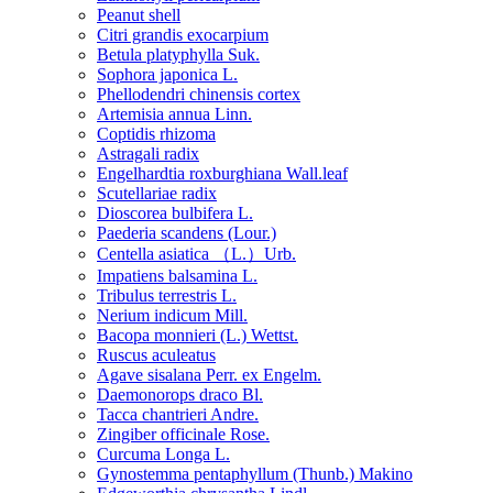
Peanut shell
Citri grandis exocarpium
Betula platyphylla Suk.
Sophora japonica L.
Phellodendri chinensis cortex
Artemisia annua Linn.
Coptidis rhizoma
Astragali radix
Engelhardtia roxburghiana Wall.leaf
Scutellariae radix
Dioscorea bulbifera L.
Paederia scandens (Lour.)
Centella asiatica （L.）Urb.
Impatiens balsamina L.
Tribulus terrestris L.
Nerium indicum Mill.
Bacopa monnieri (L.) Wettst.
Ruscus aculeatus
Agave sisalana Perr. ex Engelm.
Daemonorops draco Bl.
Tacca chantrieri Andre.
Zingiber officinale Rose.
Curcuma Longa L.
Gynostemma pentaphyllum (Thunb.) Makino