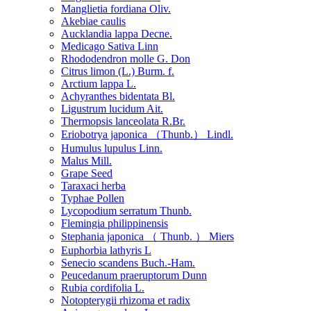
Manglietia fordiana Oliv.
Akebiae caulis
Aucklandia lappa Decne.
Medicago Sativa Linn
Rhododendron molle G. Don
Citrus limon (L.) Burm. f.
Arctium lappa L.
Achyranthes bidentata Bl.
Ligustrum lucidum Ait.
Thermopsis lanceolata R.Br.
Eriobotrya japonica （Thunb.） Lindl.
Humulus lupulus Linn.
Malus Mill.
Grape Seed
Taraxaci herba
Typhae Pollen
Lycopodium serratum Thunb.
Flemingia philippinensis
Stephania japonica （ Thunb. ） Miers
Euphorbia lathyris L
Senecio scandens Buch.-Ham.
Peucedanum praeruptorum Dunn
Rubia cordifolia L.
Notopterygii rhizoma et radix