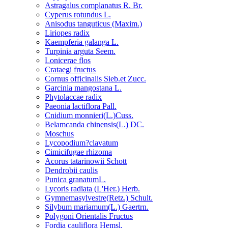
Astragalus complanatus R. Br.
Cyperus rotundus L.
Anisodus tanguticus (Maxim.)
Liriopes radix
Kaempferia galanga L.
Turpinia arguta Seem.
Lonicerae flos
Crataegi fructus
Cornus officinalis Sieb.et Zucc.
Garcinia mangostana L.
Phytolaccae radix
Paeonia lactiflora Pall.
Cnidium monnieri(L.)Cuss.
Belamcanda chinensis(L.) DC.
Moschus
Lycopodium?clavatum
Cimicifugae rhizoma
Acorus tatarinowii Schott
Dendrobii caulis
Punica granatumL.
Lycoris radiata (L'Her.) Herb.
Gymnemasylvestre(Retz.) Schult.
Silybum mariamum(L.) Gaertrn.
Polygoni Orientalis Fructus
Fordia cauliflora Hemsl.