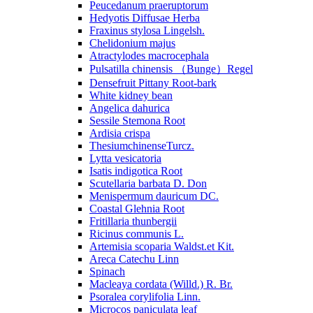
Peucedanum praeruptorum
Hedyotis Diffusae Herba
Fraxinus stylosa Lingelsh.
Chelidonium majus
Atractylodes macrocephala
Pulsatilla chinensis （Bunge）Regel
Densefruit Pittany Root-bark
White kidney bean
Angelica dahurica
Sessile Stemona Root
Ardisia crispa
ThesiumchinenseTurcz.
Lytta vesicatoria
Isatis indigotica Root
Scutellaria barbata D. Don
Menispermum dauricum DC.
Coastal Glehnia Root
Fritillaria thunbergii
Ricinus communis L.
Artemisia scoparia Waldst.et Kit.
Areca Catechu Linn
Spinach
Macleaya cordata (Willd.) R. Br.
Psoralea corylifolia Linn.
Microcos paniculata leaf