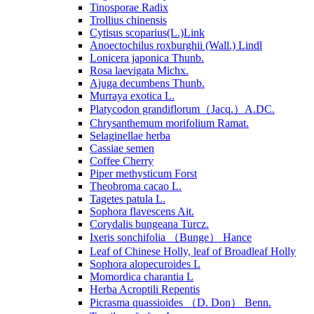
Tinosporae Radix
Trollius chinensis
Cytisus scoparius(L.)Link
Anoectochilus roxburghii (Wall.) Lindl
Lonicera japonica Thunb.
Rosa laevigata Michx.
Ajuga decumbens Thunb.
Murraya exotica L.
Platycodon grandiflorum（Jacq.）A.DC.
Chrysanthemum morifolium Ramat.
Selaginellae herba
Cassiae semen
Coffee Cherry
Piper methysticum Forst
Theobroma cacao L.
Tagetes patula L.
Sophora flavescens Ait.
Corydalis bungeana Turcz.
Ixeris sonchifolia （Bunge） Hance
Leaf of Chinese Holly, leaf of Broadleaf Holly
Sophora alopecuroides L
Momordica charantia L
Herba Acroptili Repentis
Picrasma quassioides （D. Don） Benn.