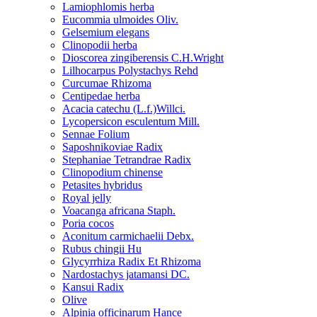
Lamiophlomis herba
Eucommia ulmoides Oliv.
Gelsemium elegans
Clinopodii herba
Dioscorea zingiberensis C.H.Wright
Lilhocarpus Polystachys Rehd
Curcumae Rhizoma
Centipedae herba
Acacia catechu (L.f.)Willci.
Lycopersicon esculentum Mill.
Sennae Folium
Saposhnikoviae Radix
Stephaniae Tetrandrae Radix
Clinopodium chinense
Petasites hybridus
Royal jelly
Voacanga africana Staph.
Poria cocos
Aconitum carmichaelii Debx.
Rubus chingii Hu
Glycyrrhiza Radix Et Rhizoma
Nardostachys jatamansi DC.
Kansui Radix
Olive
Alpinia officinarum Hance