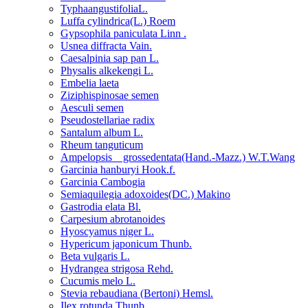
TyphaangustifoliaL.
Luffa cylindrica(L.) Roem
Gypsophila paniculata Linn .
Usnea diffracta Vain.
Caesalpinia sap pan L.
Physalis alkekengi L.
Embelia laeta
Ziziphispinosae semen
Aesculi semen
Pseudostellariae radix
Santalum album L.
Rheum tanguticum
Ampelopsis grossedentata(Hand.-Mazz.) W.T.Wang
Garcinia hanburyi Hook.f.
Garcinia Cambogia
Semiaquilegia adoxoides(DC.) Makino
Gastrodia elata Bl.
Carpesium abrotanoides
Hyoscyamus niger L.
Hypericum japonicum Thunb.
Beta vulgaris L.
Hydrangea strigosa Rehd.
Cucumis melo L.
Stevia rebaudiana (Bertoni) Hemsl.
Ilex rotunda Thunb.