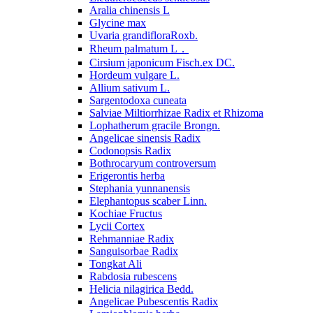
Aralia chinensis L
Glycine max
Uvaria grandifloraRoxb.
Rheum palmatum L．
Cirsium japonicum Fisch.ex DC.
Hordeum vulgare L.
Allium sativum L.
Sargentodoxa cuneata
Salviae Miltiorrhizae Radix et Rhizoma
Lophatherum gracile Brongn.
Angelicae sinensis Radix
Codonopsis Radix
Bothrocaryum controversum
Erigerontis herba
Stephania yunnanensis
Elephantopus scaber Linn.
Kochiae Fructus
Lycii Cortex
Rehmanniae Radix
Sanguisorbae Radix
Tongkat Ali
Rabdosia rubescens
Helicia nilagirica Bedd.
Angelicae Pubescentis Radix