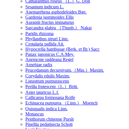
Catharanthus roseus （L.）G. Don
Sesamum indicum L.
Anemarrhena asphodeloides Bge.
Gardenia jasminoides Ellis
Aurantii fructus immaturus
Sarcandra glabra （Thunb.） Nakai
Paridis rhizoma
Phyllanthus niruri Linn.
Crotalaria pallida Ait.
Hypocrella bambusae (Berk. et Br.) Sacc
Panax japonicus C.A.Mey.
Anemcme raddeana Regel
Arnebiae radix
Peucedanum decursivum.（Miq.）Maxim.
Corydalis edulis Maxim.
Ligustrum purpurascens
Perilla frutescem（L.）Britt.
Aster tataricus L.f.
Callicarpa formosana Rolfe
Echinacea purpurea （Linn.） Moench
Quisqualis indica Linn.
Monascus
Penthorum chinense Pursh
Pinellia pedatisecta Schott