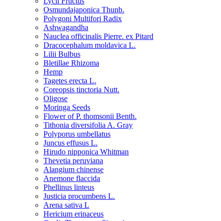
Lycii Fructus
Osmundajaponica Thunb.
Polygoni Multifori Radix
Ashwagandha
Nauclea officinalis Pierre. ex Pitard
Dracocephalum moldavica L.
Lilii Bulbus
Bletillae Rhizoma
Hemp
Tagetes erecta L.
Coreopsis tinctoria Nutt.
Oligose
Moringa Seeds
Flower of P. thomsonii Benth.
Tithonia diversifolia A. Gray
Polyporus umbellatus
Juncus effusus L.
Hirudo nipponica Whitman
Thevetia peruviana
Alangium chinense
Anemone flaccida
Phellinus linteus
Justicia procumbens L.
Arena sativa L
Hericium erinaceus