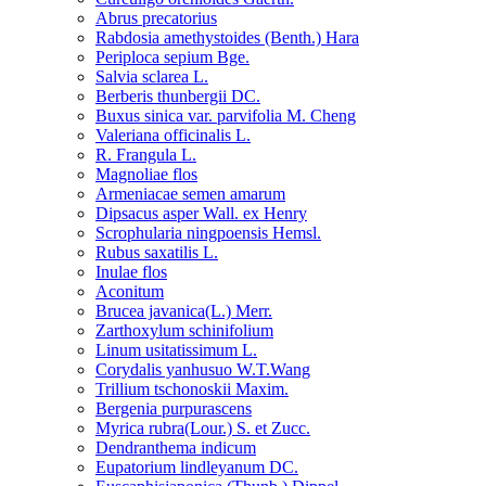
Abrus precatorius
Rabdosia amethystoides (Benth.) Hara
Periploca sepium Bge.
Salvia sclarea L.
Berberis thunbergii DC.
Buxus sinica var. parvifolia M. Cheng
Valeriana officinalis L.
R. Frangula L.
Magnoliae flos
Armeniacae semen amarum
Dipsacus asper Wall. ex Henry
Scrophularia ningpoensis Hemsl.
Rubus saxatilis L.
Inulae flos
Aconitum
Brucea javanica(L.) Merr.
Zarthoxylum schinifolium
Linum usitatissimum L.
Corydalis yanhusuo W.T.Wang
Trillium tschonoskii Maxim.
Bergenia purpurascens
Myrica rubra(Lour.) S. et Zucc.
Dendranthema indicum
Eupatorium lindleyanum DC.