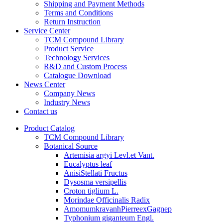
Shipping and Payment Methods
Terms and Conditions
Return Instruction
Service Center
TCM Compound Library
Product Service
Technology Services
R&D and Custom Process
Catalogue Download
News Center
Company News
Industry News
Contact us
Product Catalog
TCM Compound Library
Botanical Source
Artemisia argyi Levl.et Vant.
Eucalyptus leaf
AnisiStellati Fructus
Dysosma versipellis
Croton tiglium L.
Morindae Officinalis Radix
AmomumkravanhPierreexGagnep
Typhonium giganteum Engl.