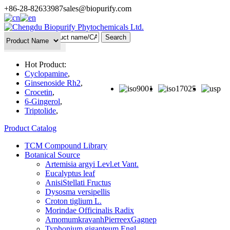
+86-28-82633987
sales@biopurify.com
Batch Search
Hot Product:
Cyclopamine
,
Ginsenoside Rh2
,
Crocetin
,
6-Gingerol
,
Triptolide
,
Product Catalog
TCM Compound Library
Botanical Source
Artemisia argyi Levl.et Vant.
Eucalyptus leaf
AnisiStellati Fructus
Dysosma versipellis
Croton tiglium L.
Morindae Officinalis Radix
AmomumkravanhPierreexGagnep
Typhonium giganteum Engl.