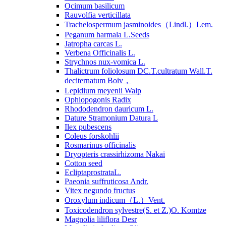
Ocimum basilicum
Rauvolfia verticillata
Trachelospermum jasminoides（Lindl.）Lem.
Peganum harmala L.Seeds
Jatropha carcas L.
Verbena Officinalis L.
Strychnos nux-vomica L.
Thalictrum foliolosum DC.T.cultratum Wall.T.
deciternatum Boiv，
Lepidium meyenii Walp
Ophiopogonis Radix
Rhododendron dauricum L.
Dature Stramonium Datura L
Ilex pubescens
Coleus forskohlii
Rosmarinus officinalis
Dryopteris crassirhizoma Nakai
Cotton seed
EcliptaprostrataL.
Paeonia suffruticosa Andr.
Vitex negundo fructus
Oroxylum indicum（L.）Vent.
Toxicodendron sylvestre(S. et Z.)O. Komtze
Magnolia liliflora Desr