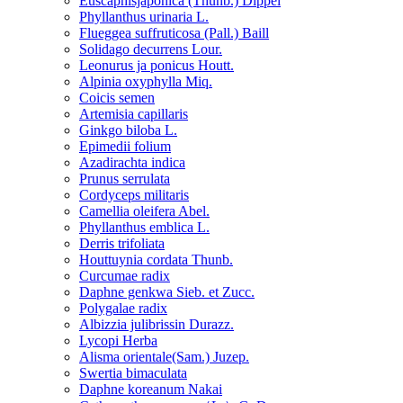
Euscaphisjaponica (Thunb.) Dippel
Phyllanthus urinaria L.
Flueggea suffruticosa (Pall.) Baill
Solidago decurrens Lour.
Leonurus ja ponicus Houtt.
Alpinia oxyphylla Miq.
Coicis semen
Artemisia capillaris
Ginkgo biloba L.
Epimedii folium
Azadirachta indica
Prunus serrulata
Cordyceps militaris
Camellia oleifera Abel.
Phyllanthus emblica L.
Derris trifoliata
Houttuynia cordata Thunb.
Curcumae radix
Daphne genkwa Sieb. et Zucc.
Polygalae radix
Albizzia julibrissin Durazz.
Lycopi Herba
Alisma orientale(Sam.) Juzep.
Swertia bimaculata
Daphne koreanum Nakai