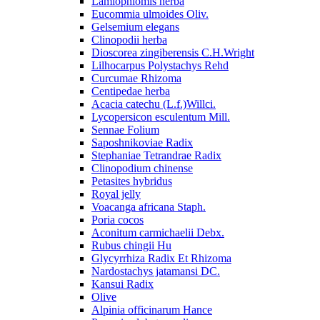
Lamiophlomis herba
Eucommia ulmoides Oliv.
Gelsemium elegans
Clinopodii herba
Dioscorea zingiberensis C.H.Wright
Lilhocarpus Polystachys Rehd
Curcumae Rhizoma
Centipedae herba
Acacia catechu (L.f.)Willci.
Lycopersicon esculentum Mill.
Sennae Folium
Saposhnikoviae Radix
Stephaniae Tetrandrae Radix
Clinopodium chinense
Petasites hybridus
Royal jelly
Voacanga africana Staph.
Poria cocos
Aconitum carmichaelii Debx.
Rubus chingii Hu
Glycyrrhiza Radix Et Rhizoma
Nardostachys jatamansi DC.
Kansui Radix
Olive
Alpinia officinarum Hance