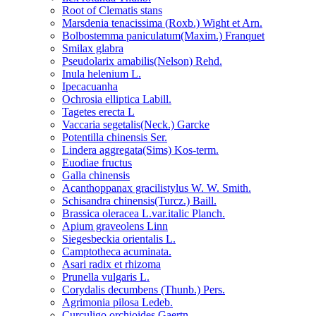
Root of Clematis stans
Marsdenia tenacissima (Roxb.) Wight et Arn.
Bolbostemma paniculatum(Maxim.) Franquet
Smilax glabra
Pseudolarix amabilis(Nelson) Rehd.
Inula helenium L.
Ipecacuanha
Ochrosia elliptica Labill.
Tagetes erecta L
Vaccaria segetalis(Neck.) Garcke
Potentilla chinensis Ser.
Lindera aggregata(Sims) Kos-term.
Euodiae fructus
Galla chinensis
Acanthoppanax gracilistylus W. W. Smith.
Schisandra chinensis(Turcz.) Baill.
Brassica oleracea L.var.italic Planch.
Apium graveolens Linn
Siegesbeckia orientalis L.
Camptotheca acuminata.
Asari radix et rhizoma
Prunella vulgaris L.
Corydalis decumbens (Thunb.) Pers.
Agrimonia pilosa Ledeb.
Curculigo orchioides Gaertn.