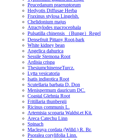
Peucedanum praeruptorum
Hedyotis Diffusae Herba
Fraxinus stylosa Lingelsh.
Chelidonium majus
Atractylodes macrocephala
Pulsatilla chinensis （Bunge）Regel
Densefruit Pittany Root-bark
White kidney bean
Angelica dahurica
Sessile Stemona Root
Ardisia crispa
ThesiumchinenseTurcz.
Lytta vesicatoria
Isatis indigotica Root
Scutellaria barbata D. Don
Menispermum dauricum DC.
Coastal Glehnia Root
Fritillaria thunbergii
Ricinus communis L.
Artemisia scoparia Waldst.et Kit.
Areca Catechu Linn
Spinach
Macleaya cordata (Willd.) R. Br.
Psoralea corylifolia Linn.