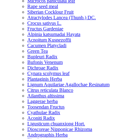
Microcos paniculata leaf
Rape seed meal
Siberian Cocklour Fruit
Atractylodes Lancea (Thunb.) DC.
Crocus sativus L.
Fructus Gardeniae
Alpinia katsumadai Hayata
Acnoitum Kusnezoffii
Cacumen Platycladi
Green Tea
Bupleuri Radix
Bufonis Venenum
Dichroae Radix
Cynara scolymus leaf
Plantaginis Herba
Lignum Aquilariae Agallochae Resinatum
Citrus reticulata Blanco
Ailanthus altissima
Laggerae herba
Toosendan Fructus
Cyathulae Radix
Aconiti Radix
Ligusticum chuanxiong Hort.
Dioscoreae Nipponicae Rhizoma
Andrographis Herba