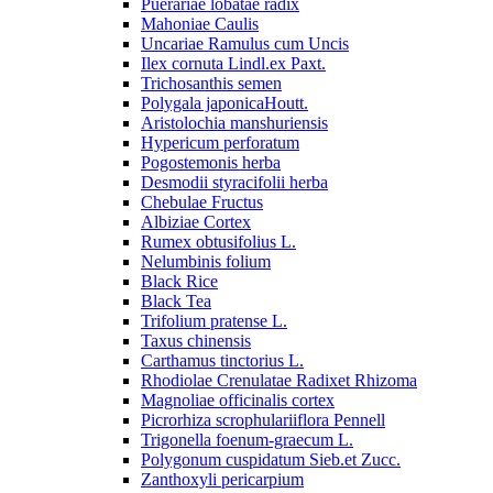
Puerariae lobatae radix
Mahoniae Caulis
Uncariae Ramulus cum Uncis
Ilex cornuta Lindl.ex Paxt.
Trichosanthis semen
Polygala japonicaHoutt.
Aristolochia manshuriensis
Hypericum perforatum
Pogostemonis herba
Desmodii styracifolii herba
Chebulae Fructus
Albiziae Cortex
Rumex obtusifolius L.
Nelumbinis folium
Black Rice
Black Tea
Trifolium pratense L.
Taxus chinensis
Carthamus tinctorius L.
Rhodiolae Crenulatae Radixet Rhizoma
Magnoliae officinalis cortex
Picrorhiza scrophulariiflora Pennell
Trigonella foenum-graecum L.
Polygonum cuspidatum Sieb.et Zucc.
Zanthoxyli pericarpium