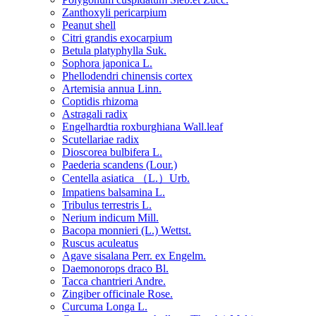
Zanthoxyli pericarpium
Peanut shell
Citri grandis exocarpium
Betula platyphylla Suk.
Sophora japonica L.
Phellodendri chinensis cortex
Artemisia annua Linn.
Coptidis rhizoma
Astragali radix
Engelhardtia roxburghiana Wall.leaf
Scutellariae radix
Dioscorea bulbifera L.
Paederia scandens (Lour.)
Centella asiatica （L.）Urb.
Impatiens balsamina L.
Tribulus terrestris L.
Nerium indicum Mill.
Bacopa monnieri (L.) Wettst.
Ruscus aculeatus
Agave sisalana Perr. ex Engelm.
Daemonorops draco Bl.
Tacca chantrieri Andre.
Zingiber officinale Rose.
Curcuma Longa L.