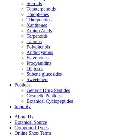
Steroids
Tetraterpenoids
Thiophenes
Triterpenoids
Xanthones
Amino Acids
Terpenoids
Tannins
Polyphenols
Anthocyanins
Flavonones
Procyanidins
Oligoses
Stibene glucosides
Sweeteners
Peptides
Generic Drug Peptides
Cosmetic Peptides
Botanical Cyclopeptides
Impurity
About Us
Botanical Source
Compound Types
Online Shop Terms