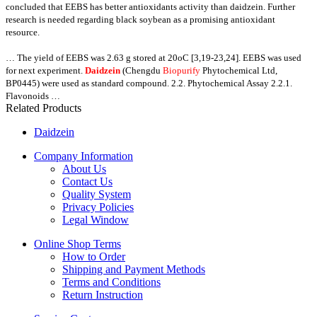
concluded that EEBS has better antioxidants activity than daidzein. Further
research is needed regarding black soybean as a promising antioxidant
resource.
… The yield of EEBS was 2.63 g stored at 20oC [3,19-23,24]. EEBS was used
for next
experiment.
Daidzein
(Chengdu
Biopurify
Phytochemical Ltd,
BP0445) were used as
standard compound. 2.2. Phytochemical Assay 2.2.1.
Flavonoids …
Related Products
Daidzein
Company Information
About Us
Contact Us
Quality System
Privacy Policies
Legal Window
Online Shop Terms
How to Order
Shipping and Payment Methods
Terms and Conditions
Return Instruction