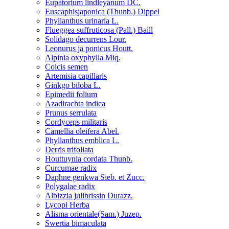
Eupatorium lindleyanum DC.
Euscaphisjaponica (Thunb.) Dippel
Phyllanthus urinaria L.
Flueggea suffruticosa (Pall.) Baill
Solidago decurrens Lour.
Leonurus ja ponicus Houtt.
Alpinia oxyphylla Miq.
Coicis semen
Artemisia capillaris
Ginkgo biloba L.
Epimedii folium
Azadirachta indica
Prunus serrulata
Cordyceps militaris
Camellia oleifera Abel.
Phyllanthus emblica L.
Derris trifoliata
Houttuynia cordata Thunb.
Curcumae radix
Daphne genkwa Sieb. et Zucc.
Polygalae radix
Albizzia julibrissin Durazz.
Lycopi Herba
Alisma orientale(Sam.) Juzep.
Swertia bimaculata