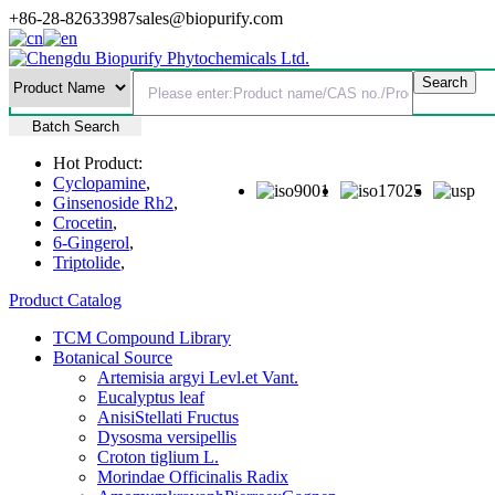
+86-28-82633987
sales@biopurify.com
Batch Search
Hot Product:
Cyclopamine
,
Ginsenoside Rh2
,
Crocetin
,
6-Gingerol
,
Triptolide
,
Product Catalog
TCM Compound Library
Botanical Source
Artemisia argyi Levl.et Vant.
Eucalyptus leaf
AnisiStellati Fructus
Dysosma versipellis
Croton tiglium L.
Morindae Officinalis Radix