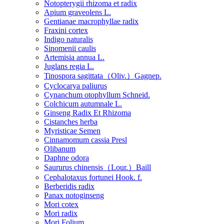
Notopterygii rhizoma et radix
Apium graveolens L.
Gentianae macrophyllae radix
Fraxini cortex
Indigo naturalis
Sinomenii caulis
Artemisia annua L.
Juglans regia L.
Tinospora sagittata（Oliv.）Gagnep.
Cyclocarya paliurus
Cynanchum otophyllum Schneid.
Colchicum autumnale L.
Ginseng Radix Et Rhizoma
Cistanches herba
Myristicae Semen
Cinnamomum cassia Presl
Olibanum
Daphne odora
Saururus chinensis（Lour.）Baill
Cephalotaxus fortunei Hook. f.
Berberidis radix
Panax notoginseng
Mori cotex
Mori radix
Mori Folium