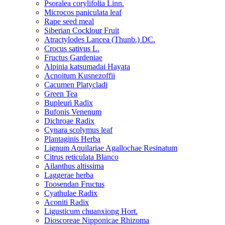
Psoralea corylifolia Linn.
Microcos paniculata leaf
Rape seed meal
Siberian Cocklour Fruit
Atractylodes Lancea (Thunb.) DC.
Crocus sativus L.
Fructus Gardeniae
Alpinia katsumadai Hayata
Acnoitum Kusnezoffii
Cacumen Platycladi
Green Tea
Bupleuri Radix
Bufonis Venenum
Dichroae Radix
Cynara scolymus leaf
Plantaginis Herba
Lignum Aquilariae Agallochae Resinatum
Citrus reticulata Blanco
Ailanthus altissima
Laggerae herba
Toosendan Fructus
Cyathulae Radix
Aconiti Radix
Ligusticum chuanxiong Hort.
Dioscoreae Nipponicae Rhizoma