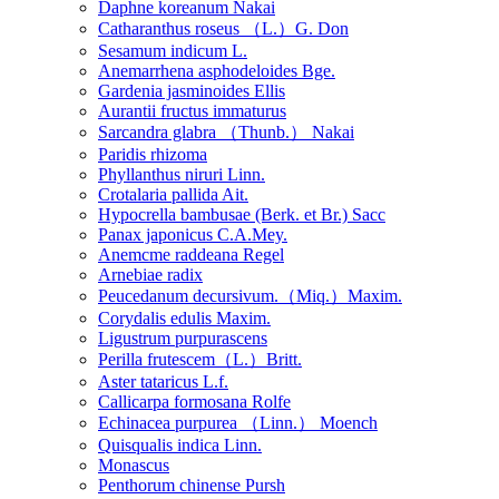
Daphne koreanum Nakai
Catharanthus roseus （L.）G. Don
Sesamum indicum L.
Anemarrhena asphodeloides Bge.
Gardenia jasminoides Ellis
Aurantii fructus immaturus
Sarcandra glabra （Thunb.） Nakai
Paridis rhizoma
Phyllanthus niruri Linn.
Crotalaria pallida Ait.
Hypocrella bambusae (Berk. et Br.) Sacc
Panax japonicus C.A.Mey.
Anemcme raddeana Regel
Arnebiae radix
Peucedanum decursivum.（Miq.）Maxim.
Corydalis edulis Maxim.
Ligustrum purpurascens
Perilla frutescem（L.）Britt.
Aster tataricus L.f.
Callicarpa formosana Rolfe
Echinacea purpurea （Linn.） Moench
Quisqualis indica Linn.
Monascus
Penthorum chinense Pursh