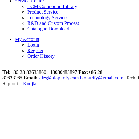
Service Center
TCM Compound Library
Product Service
Technology Services
R&D and Custom Process
Catalogue Download
My Account
Login
Register
Order History
Tel:
+86-28-82633860 , 18080483897
Fax:
+86-28-
82633165
Email:
sales@biopurify.com
biopurify@gmail.com
Techni
Support：
Kuujia