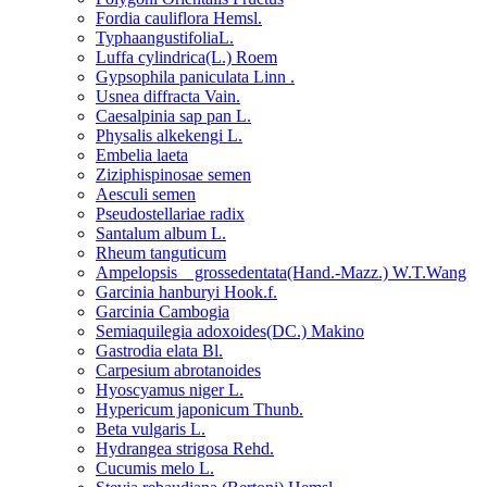
Fordia cauliflora Hemsl.
TyphaangustifoliaL.
Luffa cylindrica(L.) Roem
Gypsophila paniculata Linn .
Usnea diffracta Vain.
Caesalpinia sap pan L.
Physalis alkekengi L.
Embelia laeta
Ziziphispinosae semen
Aesculi semen
Pseudostellariae radix
Santalum album L.
Rheum tanguticum
Ampelopsis grossedentata(Hand.-Mazz.) W.T.Wang
Garcinia hanburyi Hook.f.
Garcinia Cambogia
Semiaquilegia adoxoides(DC.) Makino
Gastrodia elata Bl.
Carpesium abrotanoides
Hyoscyamus niger L.
Hypericum japonicum Thunb.
Beta vulgaris L.
Hydrangea strigosa Rehd.
Cucumis melo L.