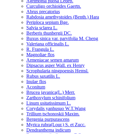
Agrimonia pilosa Ledeb.
Curculigo orchioides Gaertn.
Abrus precatorius
Rabdosia amethystoides (Benth.) Hara
Periploca sepium Bge.
Salvia sclarea L.
Berberis thunbergii DC.
Buxus sinica var. parvifolia M. Cheng
Valeriana officinalis L.
R. Frangula L.
Magnoliae flos
Armeniacae semen amarum
Dipsacus asper Wall. ex Henry
Scrophularia ningpoensis Hemsl.
Rubus saxatilis L.
Inulae flos
Aconitum
Brucea javanica(L.) Merr.
Zarthoxylum schinifolium
Linum usitatissimum L.
Corydalis yanhusuo W.T.Wang
Trillium tschonoskii Maxim.
Bergenia purpurascens
Myrica rubra(Lour.) S. et Zucc.
Dendranthema indicum