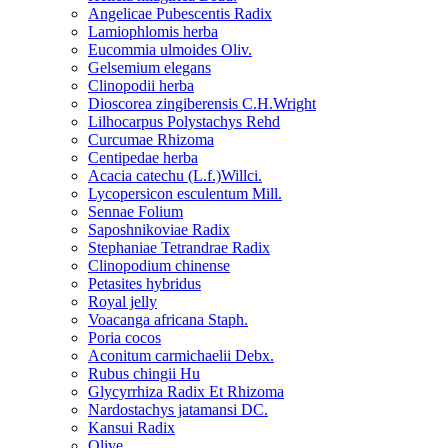
Angelicae Pubescentis Radix
Lamiophlomis herba
Eucommia ulmoides Oliv.
Gelsemium elegans
Clinopodii herba
Dioscorea zingiberensis C.H.Wright
Lilhocarpus Polystachys Rehd
Curcumae Rhizoma
Centipedae herba
Acacia catechu (L.f.)Willci.
Lycopersicon esculentum Mill.
Sennae Folium
Saposhnikoviae Radix
Stephaniae Tetrandrae Radix
Clinopodium chinense
Petasites hybridus
Royal jelly
Voacanga africana Staph.
Poria cocos
Aconitum carmichaelii Debx.
Rubus chingii Hu
Glycyrrhiza Radix Et Rhizoma
Nardostachys jatamansi DC.
Kansui Radix
Olive