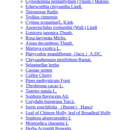
Gynostemma pentaphyllum (Thunb.) Makino
Edgeworthia chrysantha Lindl.
Tinosporae Radix
Trollius chinensis
Cytisus scoparius(L.)Link
Anoectochilus roxburghii (Wall.) Lindl
Lonicera japonica Thunb.
Rosa laevigata Michx.
Ajuga decumbens Thunb.
Murraya exotica L.
Platycodon grandiflorum（Jacq.）A.DC.
Chrysanthemum morifolium Ramat.
Selaginellae herba
Cassiae semen
Coffee Cherry
Piper methysticum Forst
Theobroma cacao L.
Tagetes patula L.
Sophora flavescens Ait.
Corydalis bungeana Turcz.
Ixeris sonchifolia （Bunge） Hance
Leaf of Chinese Holly, leaf of Broadleaf Holly
Sophora alopecuroides L
Momordica charantia L
Herba Acroptili Repentis