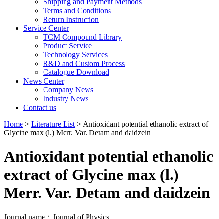
Shipping and Payment Methods
Terms and Conditions
Return Instruction
Service Center
TCM Compound Library
Product Service
Technology Services
R&D and Custom Process
Catalogue Download
News Center
Company News
Industry News
Contact us
Home
>
Literature List
> Antioxidant potential ethanolic extract of
Glycine max (l.) Merr. Var. Detam and daidzein
Antioxidant potential ethanolic
extract of Glycine max (l.)
Merr. Var. Detam and daidzein
Journal name：Journal of Physics