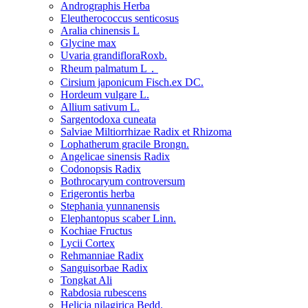
Andrographis Herba
Eleutherococcus senticosus
Aralia chinensis L
Glycine max
Uvaria grandifloraRoxb.
Rheum palmatum L．
Cirsium japonicum Fisch.ex DC.
Hordeum vulgare L.
Allium sativum L.
Sargentodoxa cuneata
Salviae Miltiorrhizae Radix et Rhizoma
Lophatherum gracile Brongn.
Angelicae sinensis Radix
Codonopsis Radix
Bothrocaryum controversum
Erigerontis herba
Stephania yunnanensis
Elephantopus scaber Linn.
Kochiae Fructus
Lycii Cortex
Rehmanniae Radix
Sanguisorbae Radix
Tongkat Ali
Rabdosia rubescens
Helicia nilagirica Bedd.