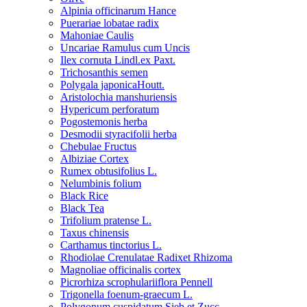
Alpinia officinarum Hance
Puerariae lobatae radix
Mahoniae Caulis
Uncariae Ramulus cum Uncis
Ilex cornuta Lindl.ex Paxt.
Trichosanthis semen
Polygala japonicaHoutt.
Aristolochia manshuriensis
Hypericum perforatum
Pogostemonis herba
Desmodii styracifolii herba
Chebulae Fructus
Albiziae Cortex
Rumex obtusifolius L.
Nelumbinis folium
Black Rice
Black Tea
Trifolium pratense L.
Taxus chinensis
Carthamus tinctorius L.
Rhodiolae Crenulatae Radixet Rhizoma
Magnoliae officinalis cortex
Picrorhiza scrophulariiflora Pennell
Trigonella foenum-graecum L.
Polygonum cuspidatum Sieb.et Zucc.