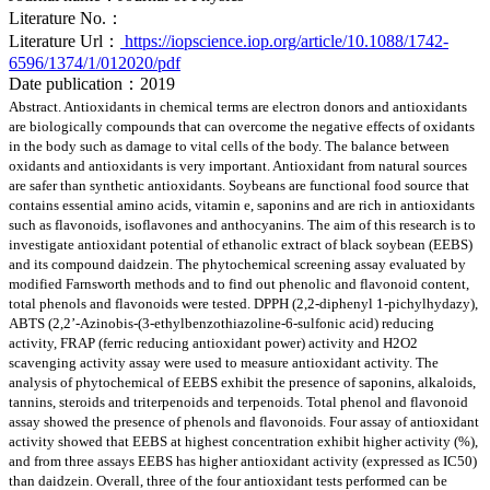
Literature No.：
Literature Url：
https://iopscience.iop.org/article/10.1088/1742-
6596/1374/1/012020/pdf
Date publication：2019
Abstract. Antioxidants in chemical terms are electron donors and antioxidants
are biologically compounds that can overcome the negative effects of oxidants
in the body such as damage to vital cells of the body. The balance between
oxidants and antioxidants is very important. Antioxidant from natural sources
are safer than synthetic antioxidants. Soybeans are functional food source that
contains essential amino acids, vitamin e, saponins and are rich in antioxidants
such as flavonoids, isoflavones and anthocyanins. The aim of this research is to
investigate antioxidant potential of ethanolic extract of black soybean (EEBS)
and its compound daidzein. The phytochemical screening assay evaluated by
modified Farnsworth methods and to find out phenolic and flavonoid content,
total phenols and flavonoids were tested. DPPH (2,2-diphenyl 1-pichylhydazy),
ABTS (2,2’-Azinobis-(3-ethylbenzothiazoline-6-sulfonic acid) reducing
activity, FRAP (ferric reducing antioxidant power) activity and H2O2
scavenging activity assay were used to measure antioxidant activity. The
analysis of phytochemical of EEBS exhibit the presence of saponins, alkaloids,
tannins, steroids and triterpenoids and terpenoids. Total phenol and flavonoid
assay showed the presence of phenols and flavonoids. Four assay of antioxidant
activity showed that EEBS at highest concentration exhibit higher activity (%),
and from three assays EEBS has higher antioxidant activity (expressed as IC50)
than daidzein. Overall, three of the four antioxidant tests performed can be