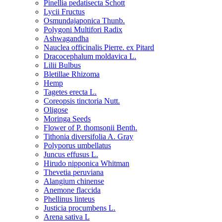
Pinellia pedatisecta Schott
Lycii Fructus
Osmundajaponica Thunb.
Polygoni Multifori Radix
Ashwagandha
Nauclea officinalis Pierre. ex Pitard
Dracocephalum moldavica L.
Lilii Bulbus
Bletillae Rhizoma
Hemp
Tagetes erecta L.
Coreopsis tinctoria Nutt.
Oligose
Moringa Seeds
Flower of P. thomsonii Benth.
Tithonia diversifolia A. Gray
Polyporus umbellatus
Juncus effusus L.
Hirudo nipponica Whitman
Thevetia peruviana
Alangium chinense
Anemone flaccida
Phellinus linteus
Justicia procumbens L.
Arena sativa L