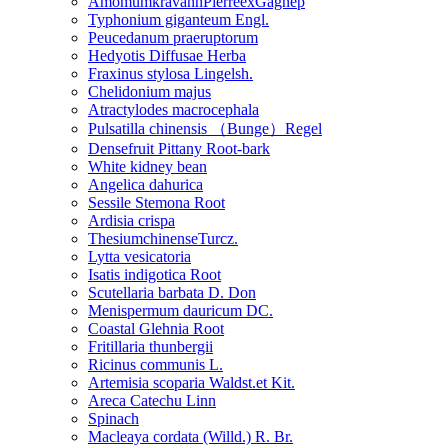
AmomumkravanhPierreexGagnep
Typhonium giganteum Engl.
Peucedanum praeruptorum
Hedyotis Diffusae Herba
Fraxinus stylosa Lingelsh.
Chelidonium majus
Atractylodes macrocephala
Pulsatilla chinensis （Bunge）Regel
Densefruit Pittany Root-bark
White kidney bean
Angelica dahurica
Sessile Stemona Root
Ardisia crispa
ThesiumchinenseTurcz.
Lytta vesicatoria
Isatis indigotica Root
Scutellaria barbata D. Don
Menispermum dauricum DC.
Coastal Glehnia Root
Fritillaria thunbergii
Ricinus communis L.
Artemisia scoparia Waldst.et Kit.
Areca Catechu Linn
Spinach
Macleaya cordata (Willd.) R. Br.