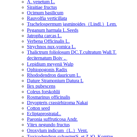
A. venetum L.
Siraitiae fructus
Ocimum basilicum
Rauvolfia verticillata
Trachelospermum jasminoides（Lindl.）Lem.
Peganum harmala L.Seeds
Jatropha carcas L.
Verbena Officinalis L.
Strychnos nux-vomica L.
Thalictrum foliolosum DC.T.cultratum Wall.T.
deciternatum Boiv，
Lepidium meyenii Walp
Ophiopogonis Radix
Rhododendron dauricum L.
Dature Stramonium Datura L
Ilex pubescens
Coleus forskohlii
Rosmarinus officinalis
Dryopteris crassirhizoma Nakai
Cotton seed
EcliptaprostrataL.
Paeonia suffruticosa Andr.
Vitex negundo fructus
Oroxylum indicum（L.）Vent.
Toxicodendron sylvestre(S. et Z.)O. Komtze