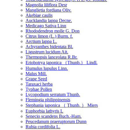
Magnolia liliflora Desr
Manglietia fordiana Oliv.
Akebiae caulis
Aucklandia lappa Decne.
Medicago Sativa Linn
Rhododendron molle G. Don
Citrus limon (L.) Burm. f.
Arctium lappa L.
Achyranthes bidentata Bl.
Ligustrum lucidum Ait.
Thermopsis lanceolata R.Br.
Eriobotrya japonica （Thunb.） Lindl.
Humulus lupulus Linn.
Malus Mill.
Grape Seed
Taraxaci herba
Typhae Pollen
Lycopodium serratum Thunb.
Flemingia philippinensis
Stephania japonica （ Thunb. ） Miers
Euphorbia lathyris L
Senecio scandens Buch.-Ham.
Peucedanum praeruptorum Dunn
Rubia cordifolia L.