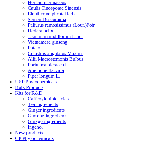
Hericium erinaceus
Caulis Tinosporae Sinensis
Eleutherine plicataHerb.
Semen Descurainia
Paliurus ramosissimus (Lour.)Poir.
Hedera helix
Jasminum nudiflorum Lindl
Vietnamese ginseng
Potato
Celastrus angulatus Maxim.
Allii Macrostemonis Bulbus
Portulaca oleracea L.
Anemone flaccida
Piper longum L.
USP Phytochemicals
Bulk Products
Kits for R&D
Caffeoylquinic acids
Tea ingredients
Ginger ingredients
Ginseng ingredients
Ginkgo ingredients
Ingenol
New products
CP Phytochemicals