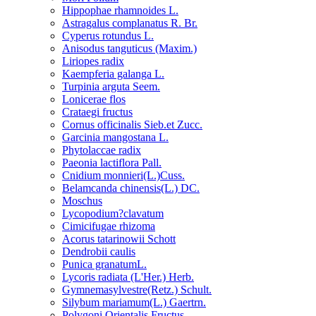
Hippophae rhamnoides L.
Astragalus complanatus R. Br.
Cyperus rotundus L.
Anisodus tanguticus (Maxim.)
Liriopes radix
Kaempferia galanga L.
Turpinia arguta Seem.
Lonicerae flos
Crataegi fructus
Cornus officinalis Sieb.et Zucc.
Garcinia mangostana L.
Phytolaccae radix
Paeonia lactiflora Pall.
Cnidium monnieri(L.)Cuss.
Belamcanda chinensis(L.) DC.
Moschus
Lycopodium?clavatum
Cimicifugae rhizoma
Acorus tatarinowii Schott
Dendrobii caulis
Punica granatumL.
Lycoris radiata (L'Her.) Herb.
Gymnemasylvestre(Retz.) Schult.
Silybum mariamum(L.) Gaertrn.
Polygoni Orientalis Fructus