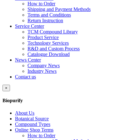
How to Order
Shipping and Payment Methods
Terms and Conditions
Return Instruction
Service Center
TCM Compound Library
Product Service
Technology Services
R&D and Custom Process
Catalogue Download
News Center
Company News
Industry News
Contact us
×
Biopurify
About Us
Botanical Source
Compound Types
Online Shop Terms
How to Order