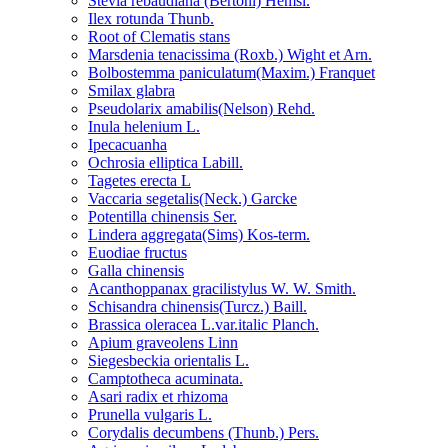
Stevia rebaudiana (Bertoni) Hemsl.
Ilex rotunda Thunb.
Root of Clematis stans
Marsdenia tenacissima (Roxb.) Wight et Arn.
Bolbostemma paniculatum(Maxim.) Franquet
Smilax glabra
Pseudolarix amabilis(Nelson) Rehd.
Inula helenium L.
Ipecacuanha
Ochrosia elliptica Labill.
Tagetes erecta L
Vaccaria segetalis(Neck.) Garcke
Potentilla chinensis Ser.
Lindera aggregata(Sims) Kos-term.
Euodiae fructus
Galla chinensis
Acanthoppanax gracilistylus W. W. Smith.
Schisandra chinensis(Turcz.) Baill.
Brassica oleracea L.var.italic Planch.
Apium graveolens Linn
Siegesbeckia orientalis L.
Camptotheca acuminata.
Asari radix et rhizoma
Prunella vulgaris L.
Corydalis decumbens (Thunb.) Pers.