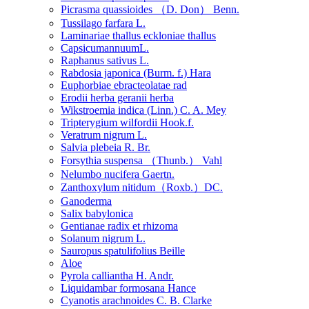
Picrasma quassioides （D. Don） Benn.
Tussilago farfara L.
Laminariae thallus eckloniae thallus
CapsicumannuumL.
Raphanus sativus L.
Rabdosia japonica (Burm. f.) Hara
Euphorbiae ebracteolatae rad
Erodii herba geranii herba
Wikstroemia indica (Linn.) C. A. Mey
Tripterygium wilfordii Hook.f.
Veratrum nigrum L.
Salvia plebeia R. Br.
Forsythia suspensa （Thunb.） Vahl
Nelumbo nucifera Gaertn.
Zanthoxylum nitidum（Roxb.）DC.
Ganoderma
Salix babylonica
Gentianae radix et rhizoma
Solanum nigrum L.
Sauropus spatulifolius Beille
Aloe
Pyrola calliantha H. Andr.
Liquidambar formosana Hance
Cyanotis arachnoides C. B. Clarke