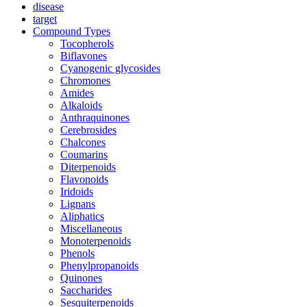
disease
target
Compound Types
Tocopherols
Biflavones
Cyanogenic glycosides
Chromones
Amides
Alkaloids
Anthraquinones
Cerebrosides
Chalcones
Coumarins
Diterpenoids
Flavonoids
Iridoids
Lignans
Aliphatics
Miscellaneous
Monoterpenoids
Phenols
Phenylpropanoids
Quinones
Saccharides
Sesquiterpenoids