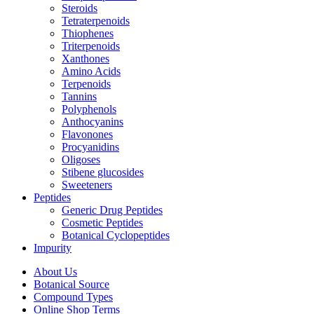
Steroids
Tetraterpenoids
Thiophenes
Triterpenoids
Xanthones
Amino Acids
Terpenoids
Tannins
Polyphenols
Anthocyanins
Flavonones
Procyanidins
Oligoses
Stibene glucosides
Sweeteners
Peptides
Generic Drug Peptides
Cosmetic Peptides
Botanical Cyclopeptides
Impurity
About Us
Botanical Source
Compound Types
Online Shop Terms