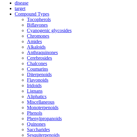
disease
target
Compound Types
Tocopherols
Biflavones
Cyanogenic glycosides
Chromones
Amides
Alkaloids
Anthraquinones
Cerebrosides
Chalcones
Coumarins
Diterpenoids
Flavonoids
Iridoids
Lignans
Aliphatics
Miscellaneous
Monoterpenoids
Phenols
Phenylpropanoids
Quinones
Saccharides
Sesquiterpenoids