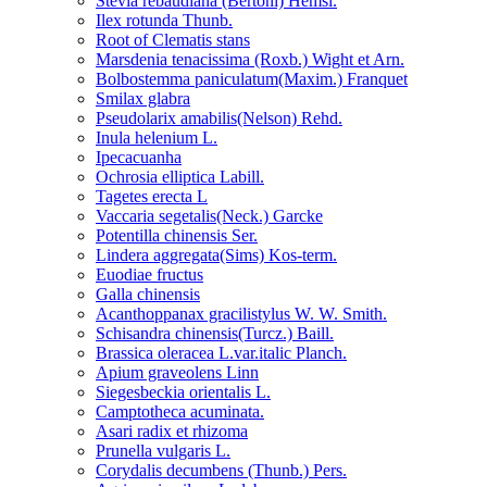
Stevia rebaudiana (Bertoni) Hemsl.
Ilex rotunda Thunb.
Root of Clematis stans
Marsdenia tenacissima (Roxb.) Wight et Arn.
Bolbostemma paniculatum(Maxim.) Franquet
Smilax glabra
Pseudolarix amabilis(Nelson) Rehd.
Inula helenium L.
Ipecacuanha
Ochrosia elliptica Labill.
Tagetes erecta L
Vaccaria segetalis(Neck.) Garcke
Potentilla chinensis Ser.
Lindera aggregata(Sims) Kos-term.
Euodiae fructus
Galla chinensis
Acanthoppanax gracilistylus W. W. Smith.
Schisandra chinensis(Turcz.) Baill.
Brassica oleracea L.var.italic Planch.
Apium graveolens Linn
Siegesbeckia orientalis L.
Camptotheca acuminata.
Asari radix et rhizoma
Prunella vulgaris L.
Corydalis decumbens (Thunb.) Pers.