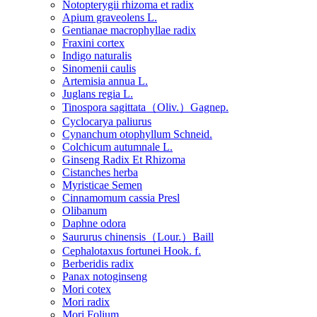
Notopterygii rhizoma et radix
Apium graveolens L.
Gentianae macrophyllae radix
Fraxini cortex
Indigo naturalis
Sinomenii caulis
Artemisia annua L.
Juglans regia L.
Tinospora sagittata（Oliv.）Gagnep.
Cyclocarya paliurus
Cynanchum otophyllum Schneid.
Colchicum autumnale L.
Ginseng Radix Et Rhizoma
Cistanches herba
Myristicae Semen
Cinnamomum cassia Presl
Olibanum
Daphne odora
Saururus chinensis（Lour.）Baill
Cephalotaxus fortunei Hook. f.
Berberidis radix
Panax notoginseng
Mori cotex
Mori radix
Mori Folium