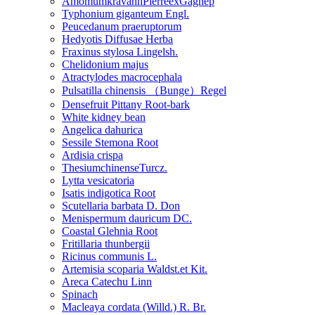
AmomumkravanhPierreexGagnep
Typhonium giganteum Engl.
Peucedanum praeruptorum
Hedyotis Diffusae Herba
Fraxinus stylosa Lingelsh.
Chelidonium majus
Atractylodes macrocephala
Pulsatilla chinensis （Bunge）Regel
Densefruit Pittany Root-bark
White kidney bean
Angelica dahurica
Sessile Stemona Root
Ardisia crispa
ThesiumchinenseTurcz.
Lytta vesicatoria
Isatis indigotica Root
Scutellaria barbata D. Don
Menispermum dauricum DC.
Coastal Glehnia Root
Fritillaria thunbergii
Ricinus communis L.
Artemisia scoparia Waldst.et Kit.
Areca Catechu Linn
Spinach
Macleaya cordata (Willd.) R. Br.