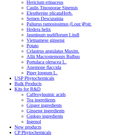
Hericium erinaceus
Caulis Tinosporae Sinensis
Eleutherine plicataHerb.
Semen Descurainia
Paliurus ramosissimus (Lour.)Poir.
Hedera helix
Jasminum nudiflorum Lindl
Vietnamese ginseng
Potato
Celastrus angulatus Maxim.
Allii Macrostemonis Bulbus
Portulaca oleracea L.
Anemone flaccida
Piper longum L.
USP Phytochemicals
Bulk Products
Kits for R&D
Caffeoylquinic acids
Tea ingredients
Ginger ingredients
Ginseng ingredients
Ginkgo ingredients
Ingenol
New products
CP Phytochemicals