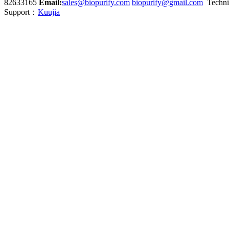
82633165
Email:
sales@biopurify.com
biopurify@gmail.com
Techni
Support：
Kuujia