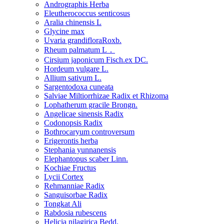
Andrographis Herba
Eleutherococcus senticosus
Aralia chinensis L
Glycine max
Uvaria grandifloraRoxb.
Rheum palmatum L．
Cirsium japonicum Fisch.ex DC.
Hordeum vulgare L.
Allium sativum L.
Sargentodoxa cuneata
Salviae Miltiorrhizae Radix et Rhizoma
Lophatherum gracile Brongn.
Angelicae sinensis Radix
Codonopsis Radix
Bothrocaryum controversum
Erigerontis herba
Stephania yunnanensis
Elephantopus scaber Linn.
Kochiae Fructus
Lycii Cortex
Rehmanniae Radix
Sanguisorbae Radix
Tongkat Ali
Rabdosia rubescens
Helicia nilagirica Bedd.