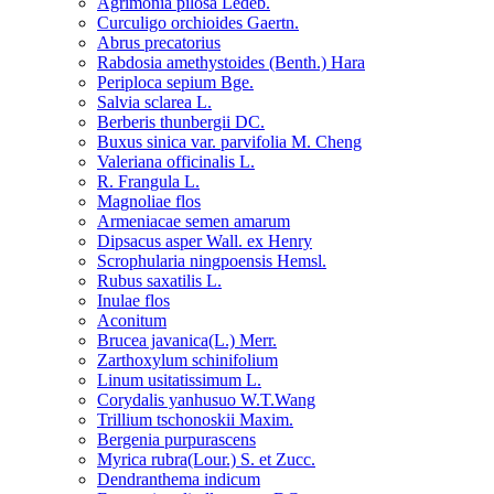
Agrimonia pilosa Ledeb.
Curculigo orchioides Gaertn.
Abrus precatorius
Rabdosia amethystoides (Benth.) Hara
Periploca sepium Bge.
Salvia sclarea L.
Berberis thunbergii DC.
Buxus sinica var. parvifolia M. Cheng
Valeriana officinalis L.
R. Frangula L.
Magnoliae flos
Armeniacae semen amarum
Dipsacus asper Wall. ex Henry
Scrophularia ningpoensis Hemsl.
Rubus saxatilis L.
Inulae flos
Aconitum
Brucea javanica(L.) Merr.
Zarthoxylum schinifolium
Linum usitatissimum L.
Corydalis yanhusuo W.T.Wang
Trillium tschonoskii Maxim.
Bergenia purpurascens
Myrica rubra(Lour.) S. et Zucc.
Dendranthema indicum