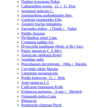
Daphne koreanum Nakai
Catharanthus roseus （L.）G. Don
Sesamum indicum L.
Anemarrhena asphodeloides Bge.
Gardenia jasminoides Ellis
Aurantii fructus immaturus
Sarcandra glabra （Thunb.） Nakai
Paridis rhizoma
Phyllanthus niruri Linn.
Crotalaria pallida Ait.
Hypocrella bambusae (Berk. et Br.) Sacc
Panax japonicus C.A.Mey.
Anemcme raddeana Regel
Arnebiae radix
Peucedanum decursivum.（Miq.）Maxim.
Corydalis edulis Maxim.
Ligustrum purpurascens
Perilla frutescem（L.）Britt.
Aster tataricus L.f.
Callicarpa formosana Rolfe
Echinacea purpurea （Linn.） Moench
Quisqualis indica Linn.
Monascus
Penthorum chinense Pursh