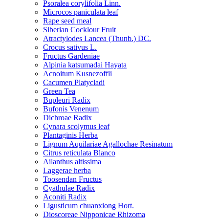
Psoralea corylifolia Linn.
Microcos paniculata leaf
Rape seed meal
Siberian Cocklour Fruit
Atractylodes Lancea (Thunb.) DC.
Crocus sativus L.
Fructus Gardeniae
Alpinia katsumadai Hayata
Acnoitum Kusnezoffii
Cacumen Platycladi
Green Tea
Bupleuri Radix
Bufonis Venenum
Dichroae Radix
Cynara scolymus leaf
Plantaginis Herba
Lignum Aquilariae Agallochae Resinatum
Citrus reticulata Blanco
Ailanthus altissima
Laggerae herba
Toosendan Fructus
Cyathulae Radix
Aconiti Radix
Ligusticum chuanxiong Hort.
Dioscoreae Nipponicae Rhizoma