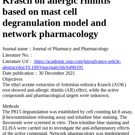
Krasch on allergic rhinitis
based on mast cell
degranulation model and
network pharmacology
Journal name：Journal of Pharmacy and Pharmacology
Literature No.：
Literature Url：
https://academic.oup.com/jpp/advance-article-
abstract/doi/10.1093/jpp/rgab166/6490195
Date publication：30 December 2021
Objectives
The ethyl acetate extraction of Artemisia ordosica Krasch (AOK)
root showed anti-allergic rhinitis (AR) effect, while the active
compounds and pharmacological targets were unknown.
Methods
The P815 degranulation was established by cell counting kit 8 assay,
β-hexosaminidase releasing assay and toluidine blue staining. The
flavonoids were screened in vitro. Then toluidine blue staining and
ELISA were carried out to investigate the anti-inflammatory effects
of the active compound. Network pharmacology was implemented