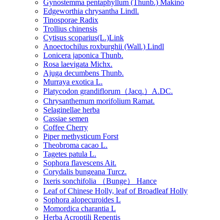
Gynostemma pentaphyllum (Thunb.) Makino
Edgeworthia chrysantha Lindl.
Tinosporae Radix
Trollius chinensis
Cytisus scoparius(L.)Link
Anoectochilus roxburghii (Wall.) Lindl
Lonicera japonica Thunb.
Rosa laevigata Michx.
Ajuga decumbens Thunb.
Murraya exotica L.
Platycodon grandiflorum（Jacq.）A.DC.
Chrysanthemum morifolium Ramat.
Selaginellae herba
Cassiae semen
Coffee Cherry
Piper methysticum Forst
Theobroma cacao L.
Tagetes patula L.
Sophora flavescens Ait.
Corydalis bungeana Turcz.
Ixeris sonchifolia （Bunge） Hance
Leaf of Chinese Holly, leaf of Broadleaf Holly
Sophora alopecuroides L
Momordica charantia L
Herba Acroptili Repentis