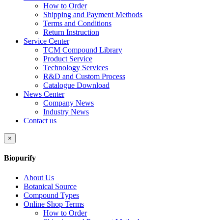
How to Order
Shipping and Payment Methods
Terms and Conditions
Return Instruction
Service Center
TCM Compound Library
Product Service
Technology Services
R&D and Custom Process
Catalogue Download
News Center
Company News
Industry News
Contact us
×
Biopurify
About Us
Botanical Source
Compound Types
Online Shop Terms
How to Order