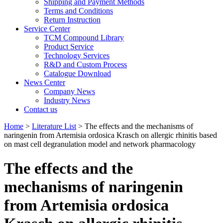
Shipping and Payment Methods
Terms and Conditions
Return Instruction
Service Center
TCM Compound Library
Product Service
Technology Services
R&D and Custom Process
Catalogue Download
News Center
Company News
Industry News
Contact us
Home
>
Literature List
> The effects and the mechanisms of
naringenin from Artemisia ordosica Krasch on allergic rhinitis based
on mast cell degranulation model and network pharmacology
The effects and the
mechanisms of naringenin
from Artemisia ordosica