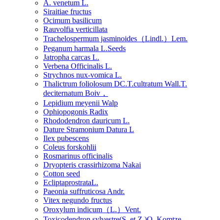
A. venetum L.
Siraitiae fructus
Ocimum basilicum
Rauvolfia verticillata
Trachelospermum jasminoides（Lindl.）Lem.
Peganum harmala L.Seeds
Jatropha carcas L.
Verbena Officinalis L.
Strychnos nux-vomica L.
Thalictrum foliolosum DC.T.cultratum Wall.T.
deciternatum Boiv，
Lepidium meyenii Walp
Ophiopogonis Radix
Rhododendron dauricum L.
Dature Stramonium Datura L
Ilex pubescens
Coleus forskohlii
Rosmarinus officinalis
Dryopteris crassirhizoma Nakai
Cotton seed
EcliptaprostrataL.
Paeonia suffruticosa Andr.
Vitex negundo fructus
Oroxylum indicum（L.）Vent.
Toxicodendron sylvestre(S. et Z.)O. Komtze