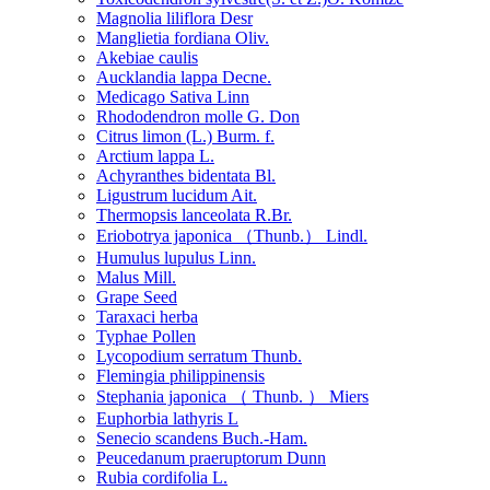
Magnolia liliflora Desr
Manglietia fordiana Oliv.
Akebiae caulis
Aucklandia lappa Decne.
Medicago Sativa Linn
Rhododendron molle G. Don
Citrus limon (L.) Burm. f.
Arctium lappa L.
Achyranthes bidentata Bl.
Ligustrum lucidum Ait.
Thermopsis lanceolata R.Br.
Eriobotrya japonica （Thunb.） Lindl.
Humulus lupulus Linn.
Malus Mill.
Grape Seed
Taraxaci herba
Typhae Pollen
Lycopodium serratum Thunb.
Flemingia philippinensis
Stephania japonica （ Thunb. ） Miers
Euphorbia lathyris L
Senecio scandens Buch.-Ham.
Peucedanum praeruptorum Dunn
Rubia cordifolia L.