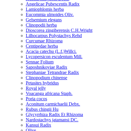
Angelicae Pubescentis Radix
Lamiophlomis herba
Eucommia ulmoides Oliv.
Gelsemium elegans
Clinopodii herba
Dioscorea zingiberensis C.H.Wright
Lilhocarpus Polystachys Rehd
Curcumae Rhizoma
Centipedae herba
Acacia catechu (L.f.)Willci.
Lycopersicon esculentum Mill.
Sennae Folium
Saposhnikoviae Radix
Stephaniae Tetrandrae Radix
Clinopodium chinense
Petasites hybridus
Royal jelly
Voacanga africana Staph.
Poria cocos
Aconitum carmichaelii Debx.
Rubus chingii Hu
Glycyrrhiza Radix Et Rhizoma
Nardostachys jatamansi DC.
Kansui Radix
Olive