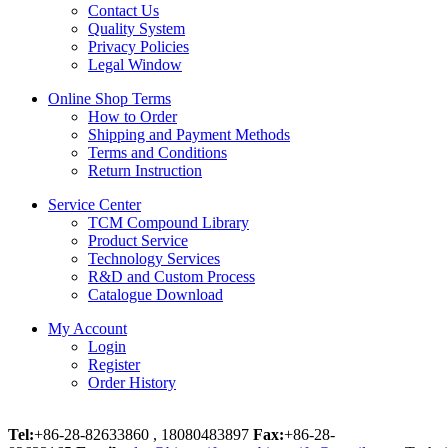
Contact Us
Quality System
Privacy Policies
Legal Window
Online Shop Terms
How to Order
Shipping and Payment Methods
Terms and Conditions
Return Instruction
Service Center
TCM Compound Library
Product Service
Technology Services
R&D and Custom Process
Catalogue Download
My Account
Login
Register
Order History
Tel:
+86-28-82633860 , 18080483897
Fax:
+86-28-