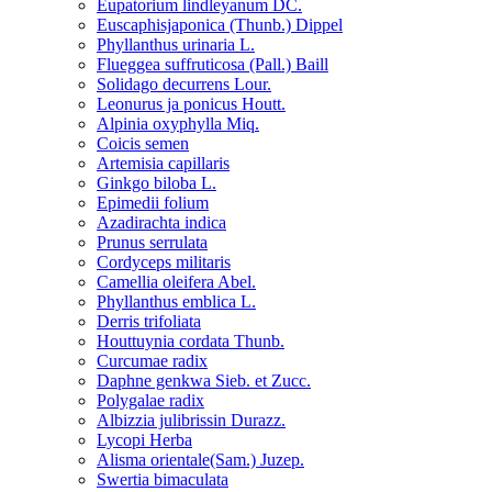
Eupatorium lindleyanum DC.
Euscaphisjaponica (Thunb.) Dippel
Phyllanthus urinaria L.
Flueggea suffruticosa (Pall.) Baill
Solidago decurrens Lour.
Leonurus ja ponicus Houtt.
Alpinia oxyphylla Miq.
Coicis semen
Artemisia capillaris
Ginkgo biloba L.
Epimedii folium
Azadirachta indica
Prunus serrulata
Cordyceps militaris
Camellia oleifera Abel.
Phyllanthus emblica L.
Derris trifoliata
Houttuynia cordata Thunb.
Curcumae radix
Daphne genkwa Sieb. et Zucc.
Polygalae radix
Albizzia julibrissin Durazz.
Lycopi Herba
Alisma orientale(Sam.) Juzep.
Swertia bimaculata