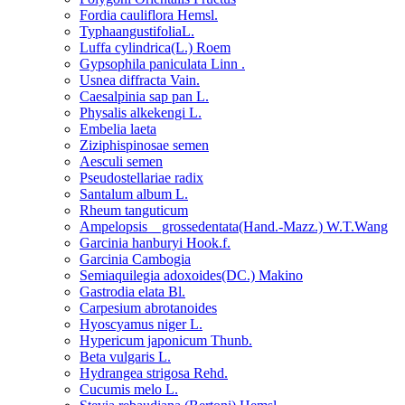
Fordia cauliflora Hemsl.
TyphaangustifoliaL.
Luffa cylindrica(L.) Roem
Gypsophila paniculata Linn .
Usnea diffracta Vain.
Caesalpinia sap pan L.
Physalis alkekengi L.
Embelia laeta
Ziziphispinosae semen
Aesculi semen
Pseudostellariae radix
Santalum album L.
Rheum tanguticum
Ampelopsis grossedentata(Hand.-Mazz.) W.T.Wang
Garcinia hanburyi Hook.f.
Garcinia Cambogia
Semiaquilegia adoxoides(DC.) Makino
Gastrodia elata Bl.
Carpesium abrotanoides
Hyoscyamus niger L.
Hypericum japonicum Thunb.
Beta vulgaris L.
Hydrangea strigosa Rehd.
Cucumis melo L.