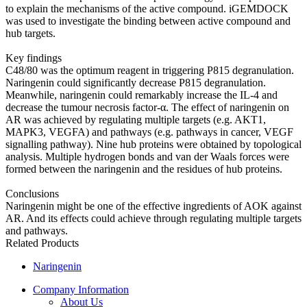
to explain the mechanisms of the active compound. iGEMDOCK
was used to investigate the binding between active compound and
hub targets.
Key findings
C48/80 was the optimum reagent in triggering P815 degranulation.
Naringenin could significantly decrease P815 degranulation.
Meanwhile, naringenin could remarkably increase the IL-4 and
decrease the tumour necrosis factor-α. The effect of naringenin on
AR was achieved by regulating multiple targets (e.g. AKT1,
MAPK3, VEGFA) and pathways (e.g. pathways in cancer, VEGF
signalling pathway). Nine hub proteins were obtained by topological
analysis. Multiple hydrogen bonds and van der Waals forces were
formed between the naringenin and the residues of hub proteins.
Conclusions
Naringenin might be one of the effective ingredients of AOK against
AR. And its effects could achieve through regulating multiple targets
and pathways.
Related Products
Naringenin
Company Information
About Us