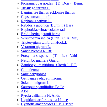
Picrasma quassioides （D. Don） Benn.
Tussilago farfara L.
Laminariae thallus eckloniae thallus
CapsicumannuumL.
Raphanus sativus L.
Rabdosia japonica (Burm. f.) Hara
Euphorbiae ebracteolatae rad
Erodii herba geranii herba
Wikstroemia indica (Linn.) C. A. Mey
Tripterygium wilfordii Hook.f.
Veratrum nigrum L.
Salvia plebeia R. Br.
Forsythia suspensa （Thunb.） Vahl
Nelumbo nucifera Gaertn.
Zanthoxylum nitidum（Roxb.）DC.
Ganoderma
Salix babylonica
Gentianae radix et rhizoma
Solanum nigrum L.
Sauropus spatulifolius Beille
Aloe
Pyrola calliantha H. Andr.
Liquidambar formosana Hance
Cyanotis arachnoides C. B. Clarke