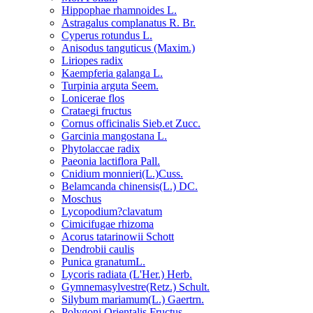
Hippophae rhamnoides L.
Astragalus complanatus R. Br.
Cyperus rotundus L.
Anisodus tanguticus (Maxim.)
Liriopes radix
Kaempferia galanga L.
Turpinia arguta Seem.
Lonicerae flos
Crataegi fructus
Cornus officinalis Sieb.et Zucc.
Garcinia mangostana L.
Phytolaccae radix
Paeonia lactiflora Pall.
Cnidium monnieri(L.)Cuss.
Belamcanda chinensis(L.) DC.
Moschus
Lycopodium?clavatum
Cimicifugae rhizoma
Acorus tatarinowii Schott
Dendrobii caulis
Punica granatumL.
Lycoris radiata (L'Her.) Herb.
Gymnemasylvestre(Retz.) Schult.
Silybum mariamum(L.) Gaertrn.
Polygoni Orientalis Fructus