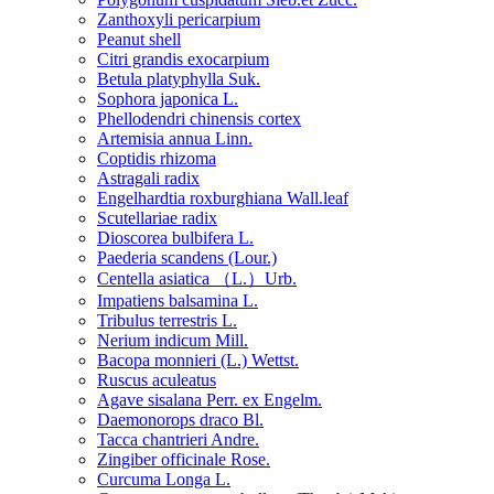
Zanthoxyli pericarpium
Peanut shell
Citri grandis exocarpium
Betula platyphylla Suk.
Sophora japonica L.
Phellodendri chinensis cortex
Artemisia annua Linn.
Coptidis rhizoma
Astragali radix
Engelhardtia roxburghiana Wall.leaf
Scutellariae radix
Dioscorea bulbifera L.
Paederia scandens (Lour.)
Centella asiatica （L.）Urb.
Impatiens balsamina L.
Tribulus terrestris L.
Nerium indicum Mill.
Bacopa monnieri (L.) Wettst.
Ruscus aculeatus
Agave sisalana Perr. ex Engelm.
Daemonorops draco Bl.
Tacca chantrieri Andre.
Zingiber officinale Rose.
Curcuma Longa L.