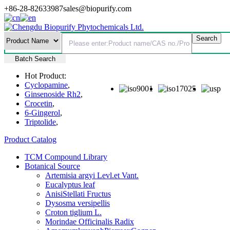
+86-28-82633987
sales@biopurify.com
Batch Search
Hot Product:
Cyclopamine
,
Ginsenoside Rh2
,
Crocetin
,
6-Gingerol
,
Triptolide
,
Product Catalog
TCM Compound Library
Botanical Source
Artemisia argyi Levl.et Vant.
Eucalyptus leaf
AnisiStellati Fructus
Dysosma versipellis
Croton tiglium L.
Morindae Officinalis Radix