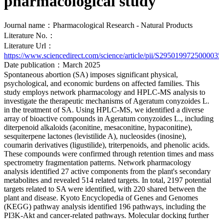
pharmacological study
Journal name：Pharmacological Research - Natural Products
Literature No.：
Literature Url：
https://www.sciencedirect.com/science/article/pii/S295019972500003
Date publication：March 2025
Spontaneous abortion (SA) imposes significant physical,
psychological, and economic burdens on affected families. This
study employs network pharmacology and HPLC-MS analysis to
investigate the therapeutic mechanisms of Ageratum conyzoides L.
in the treatment of SA. Using HPLC-MS, we identified a diverse
array of bioactive compounds in Ageratum conyzoides L., including
diterpenoid alkaloids (aconitine, mesaconitine, hypaconitine),
sesquiterpene lactones (levistilide A), nucleosides (inosine),
coumarin derivatives (ligustilide), triterpenoids, and phenolic acids.
These compounds were confirmed through retention times and mass
spectrometry fragmentation patterns. Network pharmacology
analysis identified 27 active components from the plant's secondary
metabolites and revealed 514 related targets. In total, 2197 potential
targets related to SA were identified, with 220 shared between the
plant and disease. Kyoto Encyclopedia of Genes and Genomes
(KEGG) pathway analysis identified 196 pathways, including the
PI3K-Akt and cancer-related pathways. Molecular docking further