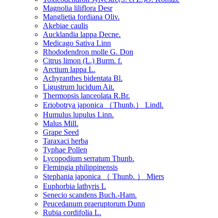
Magnolia liliflora Desr
Manglietia fordiana Oliv.
Akebiae caulis
Aucklandia lappa Decne.
Medicago Sativa Linn
Rhododendron molle G. Don
Citrus limon (L.) Burm. f.
Arctium lappa L.
Achyranthes bidentata Bl.
Ligustrum lucidum Ait.
Thermopsis lanceolata R.Br.
Eriobotrya japonica （Thunb.） Lindl.
Humulus lupulus Linn.
Malus Mill.
Grape Seed
Taraxaci herba
Typhae Pollen
Lycopodium serratum Thunb.
Flemingia philippinensis
Stephania japonica （ Thunb. ） Miers
Euphorbia lathyris L
Senecio scandens Buch.-Ham.
Peucedanum praeruptorum Dunn
Rubia cordifolia L.