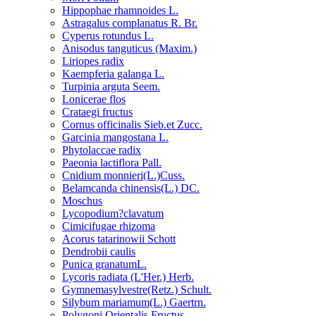
Hippophae rhamnoides L.
Astragalus complanatus R. Br.
Cyperus rotundus L.
Anisodus tanguticus (Maxim.)
Liriopes radix
Kaempferia galanga L.
Turpinia arguta Seem.
Lonicerae flos
Crataegi fructus
Cornus officinalis Sieb.et Zucc.
Garcinia mangostana L.
Phytolaccae radix
Paeonia lactiflora Pall.
Cnidium monnieri(L.)Cuss.
Belamcanda chinensis(L.) DC.
Moschus
Lycopodium?clavatum
Cimicifugae rhizoma
Acorus tatarinowii Schott
Dendrobii caulis
Punica granatumL.
Lycoris radiata (L'Her.) Herb.
Gymnemasylvestre(Retz.) Schult.
Silybum mariamum(L.) Gaertrn.
Polygoni Orientalis Fructus