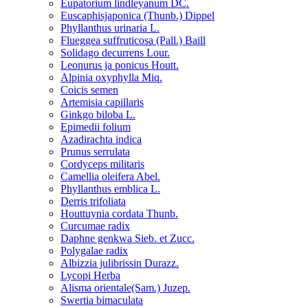
Eupatorium lindleyanum DC.
Euscaphisjaponica (Thunb.) Dippel
Phyllanthus urinaria L.
Flueggea suffruticosa (Pall.) Baill
Solidago decurrens Lour.
Leonurus ja ponicus Houtt.
Alpinia oxyphylla Miq.
Coicis semen
Artemisia capillaris
Ginkgo biloba L.
Epimedii folium
Azadirachta indica
Prunus serrulata
Cordyceps militaris
Camellia oleifera Abel.
Phyllanthus emblica L.
Derris trifoliata
Houttuynia cordata Thunb.
Curcumae radix
Daphne genkwa Sieb. et Zucc.
Polygalae radix
Albizzia julibrissin Durazz.
Lycopi Herba
Alisma orientale(Sam.) Juzep.
Swertia bimaculata