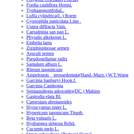
Fordia cauliflora Hemsl.
TyphaangustifoliaL.
Luffa cylindrica(L.) Roem
Gypsophila paniculata Linn .
Usnea diffracta Vain.
Caesalpinia sap pan L.
Physalis alkekengi L.
Embelia laeta
Ziziphispinosae semen
Aesculi semen
Pseudostellariae radix
Santalum album L.
Rheum tanguticum
Ampelopsis grossedentata(Hand.-Mazz.) W.T.Wang
Garcinia hanburyi Hook.f.
Garcinia Cambogia
Semiaquilegia adoxoides(DC.) Makino
Gastrodia elata Bl.
Carpesium abrotanoides
Hyoscyamus niger L.
Hypericum japonicum Thunb.
Beta vulgaris L.
Hydrangea strigosa Rehd.
Cucumis melo L.