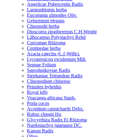
Angelicae Pubescentis Radix
Lamiophlomis herba
Eucommia ulmoides Oliv.
Gelsemium elegans
Clinopodii herba
Dioscorea zingiberensis C.H.Wright
Lilhocarpus Polystachys Rehd
Curcumae Rhizoma
Centipedae herba
Acacia catechu (L.f.)Willci.
Lycopersicon esculentum Mill.
Sennae Folium
Saposhnikoviae Radix
Stephaniae Tetrandrae Radix
Clinopodium chinense
Petasites hybridus
Royal jelly
Voacanga africana Staph.
Poria cocos
Aconitum carmichaelii Debx.
Rubus chingii Hu
Glycyrrhiza Radix Et Rhizoma
Nardostachys jatamansi DC.
Kansui Radix
Olive