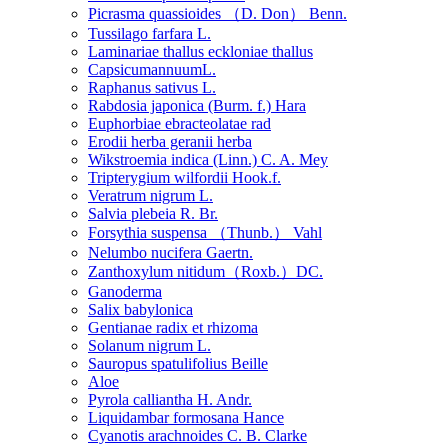
Picrasma quassioides （D. Don） Benn.
Tussilago farfara L.
Laminariae thallus eckloniae thallus
CapsicumannuumL.
Raphanus sativus L.
Rabdosia japonica (Burm. f.) Hara
Euphorbiae ebracteolatae rad
Erodii herba geranii herba
Wikstroemia indica (Linn.) C. A. Mey
Tripterygium wilfordii Hook.f.
Veratrum nigrum L.
Salvia plebeia R. Br.
Forsythia suspensa （Thunb.） Vahl
Nelumbo nucifera Gaertn.
Zanthoxylum nitidum（Roxb.）DC.
Ganoderma
Salix babylonica
Gentianae radix et rhizoma
Solanum nigrum L.
Sauropus spatulifolius Beille
Aloe
Pyrola calliantha H. Andr.
Liquidambar formosana Hance
Cyanotis arachnoides C. B. Clarke