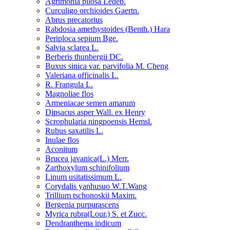
Agrimonia pilosa Ledeb.
Curculigo orchioides Gaertn.
Abrus precatorius
Rabdosia amethystoides (Benth.) Hara
Periploca sepium Bge.
Salvia sclarea L.
Berberis thunbergii DC.
Buxus sinica var. parvifolia M. Cheng
Valeriana officinalis L.
R. Frangula L.
Magnoliae flos
Armeniacae semen amarum
Dipsacus asper Wall. ex Henry
Scrophularia ningpoensis Hemsl.
Rubus saxatilis L.
Inulae flos
Aconitum
Brucea javanica(L.) Merr.
Zarthoxylum schinifolium
Linum usitatissimum L.
Corydalis yanhusuo W.T.Wang
Trillium tschonoskii Maxim.
Bergenia purpurascens
Myrica rubra(Lour.) S. et Zucc.
Dendranthema indicum