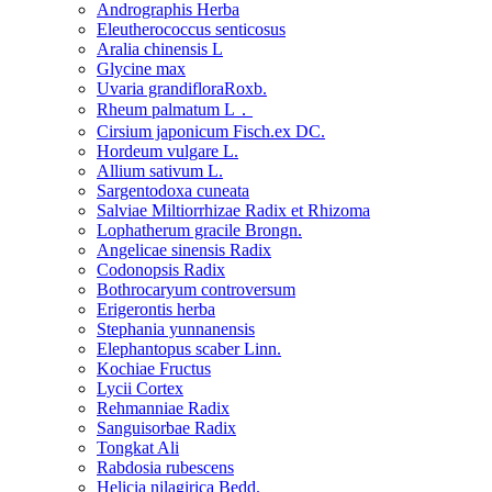
Andrographis Herba
Eleutherococcus senticosus
Aralia chinensis L
Glycine max
Uvaria grandifloraRoxb.
Rheum palmatum L．
Cirsium japonicum Fisch.ex DC.
Hordeum vulgare L.
Allium sativum L.
Sargentodoxa cuneata
Salviae Miltiorrhizae Radix et Rhizoma
Lophatherum gracile Brongn.
Angelicae sinensis Radix
Codonopsis Radix
Bothrocaryum controversum
Erigerontis herba
Stephania yunnanensis
Elephantopus scaber Linn.
Kochiae Fructus
Lycii Cortex
Rehmanniae Radix
Sanguisorbae Radix
Tongkat Ali
Rabdosia rubescens
Helicia nilagirica Bedd.