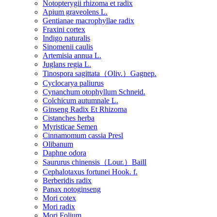
Notopterygii rhizoma et radix
Apium graveolens L.
Gentianae macrophyllae radix
Fraxini cortex
Indigo naturalis
Sinomenii caulis
Artemisia annua L.
Juglans regia L.
Tinospora sagittata（Oliv.）Gagnep.
Cyclocarya paliurus
Cynanchum otophyllum Schneid.
Colchicum autumnale L.
Ginseng Radix Et Rhizoma
Cistanches herba
Myristicae Semen
Cinnamomum cassia Presl
Olibanum
Daphne odora
Saururus chinensis（Lour.）Baill
Cephalotaxus fortunei Hook. f.
Berberidis radix
Panax notoginseng
Mori cotex
Mori radix
Mori Folium