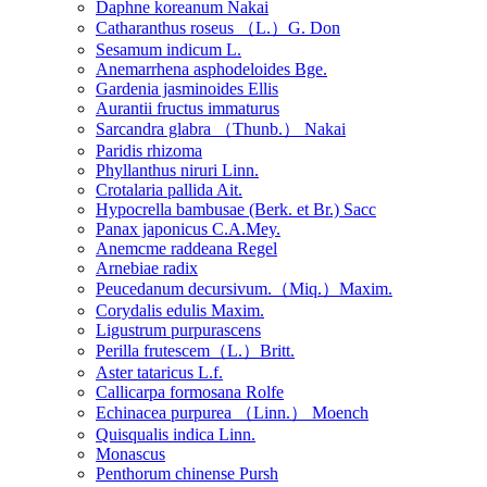
Daphne koreanum Nakai
Catharanthus roseus （L.）G. Don
Sesamum indicum L.
Anemarrhena asphodeloides Bge.
Gardenia jasminoides Ellis
Aurantii fructus immaturus
Sarcandra glabra （Thunb.） Nakai
Paridis rhizoma
Phyllanthus niruri Linn.
Crotalaria pallida Ait.
Hypocrella bambusae (Berk. et Br.) Sacc
Panax japonicus C.A.Mey.
Anemcme raddeana Regel
Arnebiae radix
Peucedanum decursivum.（Miq.）Maxim.
Corydalis edulis Maxim.
Ligustrum purpurascens
Perilla frutescem（L.）Britt.
Aster tataricus L.f.
Callicarpa formosana Rolfe
Echinacea purpurea （Linn.） Moench
Quisqualis indica Linn.
Monascus
Penthorum chinense Pursh