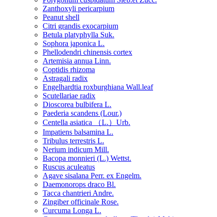
Zanthoxyli pericarpium
Peanut shell
Citri grandis exocarpium
Betula platyphylla Suk.
Sophora japonica L.
Phellodendri chinensis cortex
Artemisia annua Linn.
Coptidis rhizoma
Astragali radix
Engelhardtia roxburghiana Wall.leaf
Scutellariae radix
Dioscorea bulbifera L.
Paederia scandens (Lour.)
Centella asiatica （L.）Urb.
Impatiens balsamina L.
Tribulus terrestris L.
Nerium indicum Mill.
Bacopa monnieri (L.) Wettst.
Ruscus aculeatus
Agave sisalana Perr. ex Engelm.
Daemonorops draco Bl.
Tacca chantrieri Andre.
Zingiber officinale Rose.
Curcuma Longa L.