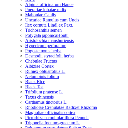
Alpinia officinarum Hance
Puerariae lobatae radix
Mahoniae Caulis
Uncariae Ramulus cum Uncis
Ilex cornuta Lindl.ex Paxt.
Trichosanthis semen
Polygala japonicaHoutt.
Aristolochia manshuriensis
Hypericum perforatum
Pogostemonis herba
Desmodii styracifolii herba
Chebulae Fructus
Albiziae Cortex
Rumex obtusifolius L.
Nelumbinis folium
Black Rice
Black Tea
Trifolium pratense L.
Taxus chinensis
Carthamus tinctorius L.
Rhodiolae Crenulatae Radixet Rhizoma
Magnoliae officinalis cortex
Picrorhiza scrophulariiflora Pennell
Trigonella foenum-graecum L.
Polygonum cuspidatum Sieb.et Zucc.