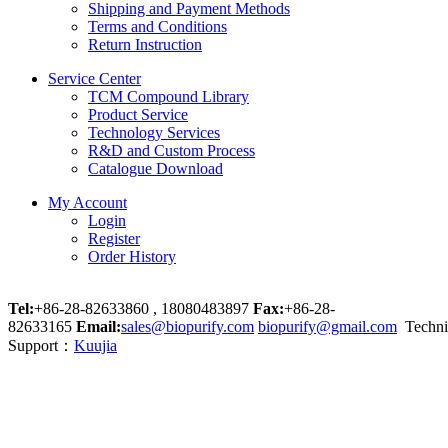
Shipping and Payment Methods
Terms and Conditions
Return Instruction
Service Center
TCM Compound Library
Product Service
Technology Services
R&D and Custom Process
Catalogue Download
My Account
Login
Register
Order History
Tel:
+86-28-82633860 , 18080483897
Fax:
+86-28-
82633165
Email:
sales@biopurify.com
biopurify@gmail.com
Techni
Support：
Kuujia