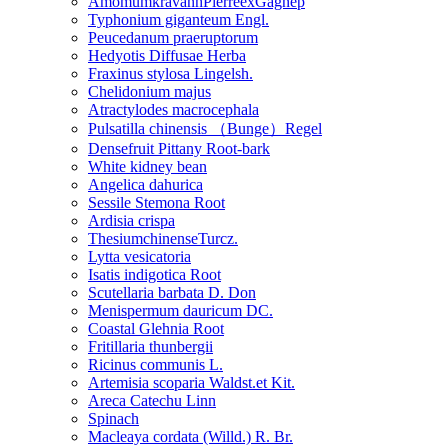
AmomumkravanhPierreexGagnep
Typhonium giganteum Engl.
Peucedanum praeruptorum
Hedyotis Diffusae Herba
Fraxinus stylosa Lingelsh.
Chelidonium majus
Atractylodes macrocephala
Pulsatilla chinensis （Bunge）Regel
Densefruit Pittany Root-bark
White kidney bean
Angelica dahurica
Sessile Stemona Root
Ardisia crispa
ThesiumchinenseTurcz.
Lytta vesicatoria
Isatis indigotica Root
Scutellaria barbata D. Don
Menispermum dauricum DC.
Coastal Glehnia Root
Fritillaria thunbergii
Ricinus communis L.
Artemisia scoparia Waldst.et Kit.
Areca Catechu Linn
Spinach
Macleaya cordata (Willd.) R. Br.