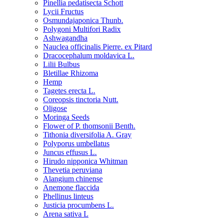
Pinellia pedatisecta Schott
Lycii Fructus
Osmundajaponica Thunb.
Polygoni Multifori Radix
Ashwagandha
Nauclea officinalis Pierre. ex Pitard
Dracocephalum moldavica L.
Lilii Bulbus
Bletillae Rhizoma
Hemp
Tagetes erecta L.
Coreopsis tinctoria Nutt.
Oligose
Moringa Seeds
Flower of P. thomsonii Benth.
Tithonia diversifolia A. Gray
Polyporus umbellatus
Juncus effusus L.
Hirudo nipponica Whitman
Thevetia peruviana
Alangium chinense
Anemone flaccida
Phellinus linteus
Justicia procumbens L.
Arena sativa L