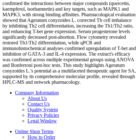
confirmed the interactions between major compounds (quercetin,
kaempferol, isorhamnetin) and key targets, such as MAPK1 and
MAPK3, with strong binding affinities. Pharmacological evaluation
showed that Ageratum conyzoides L. corrected Th cell imbalance
by inhibiting Th2 cell differentiation, increasing the Th1/Th2 ratio,
and enhancing T-bet gene expression. Serum progesterone levels
significantly decreased post-abortion. Flow cytometry revealed
restored Th1/Th2 differentiation, while qPCR and
immunohistochemical analyses confirmed upregulation of T-bet and
inhibition of GATA-3 and IL-4 expression. The extract's efficacy
was confirmed across multiple experimental groups using ANOVA
and Bonferroni post-hoc tests. This study highlights Ageratum
conyzoides L.'s potential as a multifaceted therapeutic agent for SA,
supported by its comprehensive molecular profile, revealed through
HPLC-MS and network pharmacology.
Company Information
About Us
Contact Us
Quality System
Privacy Policies
Legal Window
Online Shop Terms
How to Order