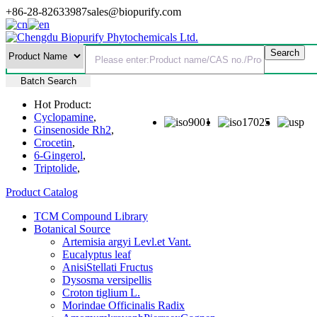
+86-28-82633987
sales@biopurify.com
Batch Search
Hot Product:
Cyclopamine
,
Ginsenoside Rh2
,
Crocetin
,
6-Gingerol
,
Triptolide
,
Product Catalog
TCM Compound Library
Botanical Source
Artemisia argyi Levl.et Vant.
Eucalyptus leaf
AnisiStellati Fructus
Dysosma versipellis
Croton tiglium L.
Morindae Officinalis Radix