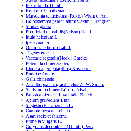
Stevia rebaudiana (Bertoni) Hemsl.
Ilex rotunda Thunb.
Root of Clematis stans
Marsdenia tenacissima (Roxb.) Wight et Arn.
Bolbostemma paniculatum(Maxim.) Franquet
Smilax glabra
Pseudolarix amabilis(Nelson) Rehd.
Inula helenium L.
Ipecacuanha
Ochrosia elliptica Labill.
Tagetes erecta L
Vaccaria segetalis(Neck.) Garcke
Potentilla chinensis Ser.
Lindera aggregata(Sims) Kos-term.
Euodiae fructus
Galla chinensis
Acanthoppanax gracilistylus W. W. Smith.
Schisandra chinensis(Turcz.) Baill.
Brassica oleracea L.var.italic Planch.
Apium graveolens Linn
Siegesbeckia orientalis L.
Camptotheca acuminata.
Asari radix et rhizoma
Prunella vulgaris L.
Corydalis decumbens (Thunb.) Pers.