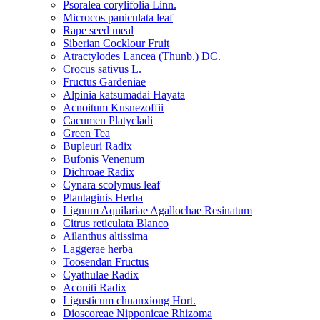
Psoralea corylifolia Linn.
Microcos paniculata leaf
Rape seed meal
Siberian Cocklour Fruit
Atractylodes Lancea (Thunb.) DC.
Crocus sativus L.
Fructus Gardeniae
Alpinia katsumadai Hayata
Acnoitum Kusnezoffii
Cacumen Platycladi
Green Tea
Bupleuri Radix
Bufonis Venenum
Dichroae Radix
Cynara scolymus leaf
Plantaginis Herba
Lignum Aquilariae Agallochae Resinatum
Citrus reticulata Blanco
Ailanthus altissima
Laggerae herba
Toosendan Fructus
Cyathulae Radix
Aconiti Radix
Ligusticum chuanxiong Hort.
Dioscoreae Nipponicae Rhizoma