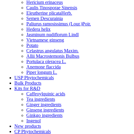
Hericium erinaceus
Caulis Tinosporae Sinensis
Eleutherine plicataHerb.
Semen Descurainia
Paliurus ramosissimus (Lour.)Poir.
Hedera helix
Jasminum nudiflorum Lindl
Vietnamese ginseng
Potato
Celastrus angulatus Maxim.
Allii Macrostemonis Bulbus
Portulaca oleracea L.
Anemone flaccida
Piper longum L.
USP Phytochemicals
Bulk Products
Kits for R&D
Caffeoylquinic acids
Tea ingredients
Ginger ingredients
Ginseng ingredients
Ginkgo ingredients
Ingenol
New products
CP Phytochemicals