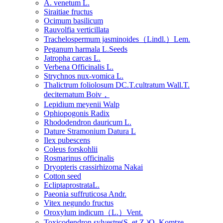
A. venetum L.
Siraitiae fructus
Ocimum basilicum
Rauvolfia verticillata
Trachelospermum jasminoides（Lindl.）Lem.
Peganum harmala L.Seeds
Jatropha carcas L.
Verbena Officinalis L.
Strychnos nux-vomica L.
Thalictrum foliolosum DC.T.cultratum Wall.T.
deciternatum Boiv，
Lepidium meyenii Walp
Ophiopogonis Radix
Rhododendron dauricum L.
Dature Stramonium Datura L
Ilex pubescens
Coleus forskohlii
Rosmarinus officinalis
Dryopteris crassirhizoma Nakai
Cotton seed
EcliptaprostrataL.
Paeonia suffruticosa Andr.
Vitex negundo fructus
Oroxylum indicum（L.）Vent.
Toxicodendron sylvestre(S. et Z.)O. Komtze