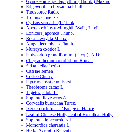
Gynostemma pentaphyllum (Thunb.) Makino
Edgeworthia chrysantha Lindl.
Tinosporae Radix
Trollius chinensis
Cytisus scoparius(L.)Link
Anoectochilus roxburghii (Wall.) Lindl
Lonicera japonica Thunb.
Rosa laevigata Michx.
Ajuga decumbens Thunb.
Murraya exotica L.
Platycodon grandiflorum（Jacq.）A.DC.
Chrysanthemum morifolium Ramat.
Selaginellae herba
Cassiae semen
Coffee Cherry
Piper methysticum Forst
Theobroma cacao L.
Tagetes patula L.
Sophora flavescens Ait.
Corydalis bungeana Turcz.
Ixeris sonchifolia （Bunge） Hance
Leaf of Chinese Holly, leaf of Broadleaf Holly
Sophora alopecuroides L
Momordica charantia L
Herba Acroptili Repentis