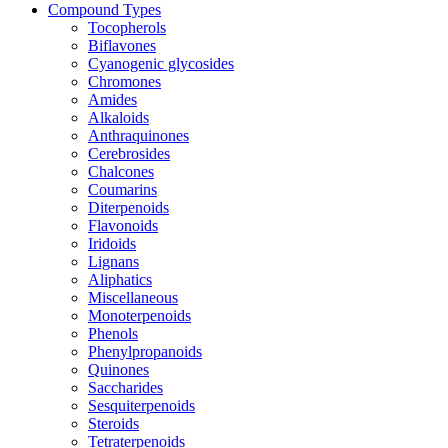
Compound Types
Tocopherols
Biflavones
Cyanogenic glycosides
Chromones
Amides
Alkaloids
Anthraquinones
Cerebrosides
Chalcones
Coumarins
Diterpenoids
Flavonoids
Iridoids
Lignans
Aliphatics
Miscellaneous
Monoterpenoids
Phenols
Phenylpropanoids
Quinones
Saccharides
Sesquiterpenoids
Steroids
Tetraterpenoids