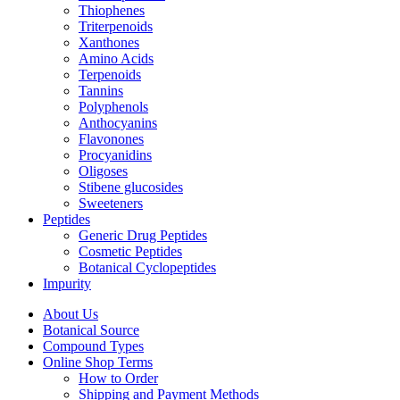
Thiophenes
Triterpenoids
Xanthones
Amino Acids
Terpenoids
Tannins
Polyphenols
Anthocyanins
Flavonones
Procyanidins
Oligoses
Stibene glucosides
Sweeteners
Peptides
Generic Drug Peptides
Cosmetic Peptides
Botanical Cyclopeptides
Impurity
About Us
Botanical Source
Compound Types
Online Shop Terms
How to Order
Shipping and Payment Methods