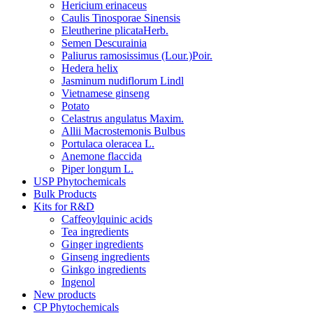
Hericium erinaceus
Caulis Tinosporae Sinensis
Eleutherine plicataHerb.
Semen Descurainia
Paliurus ramosissimus (Lour.)Poir.
Hedera helix
Jasminum nudiflorum Lindl
Vietnamese ginseng
Potato
Celastrus angulatus Maxim.
Allii Macrostemonis Bulbus
Portulaca oleracea L.
Anemone flaccida
Piper longum L.
USP Phytochemicals
Bulk Products
Kits for R&D
Caffeoylquinic acids
Tea ingredients
Ginger ingredients
Ginseng ingredients
Ginkgo ingredients
Ingenol
New products
CP Phytochemicals