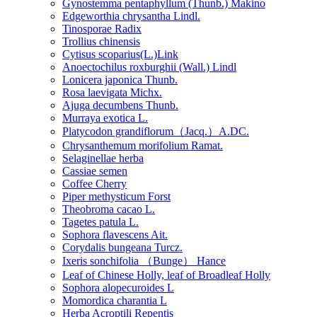
Gynostemma pentaphyllum (Thunb.) Makino
Edgeworthia chrysantha Lindl.
Tinosporae Radix
Trollius chinensis
Cytisus scoparius(L.)Link
Anoectochilus roxburghii (Wall.) Lindl
Lonicera japonica Thunb.
Rosa laevigata Michx.
Ajuga decumbens Thunb.
Murraya exotica L.
Platycodon grandiflorum（Jacq.）A.DC.
Chrysanthemum morifolium Ramat.
Selaginellae herba
Cassiae semen
Coffee Cherry
Piper methysticum Forst
Theobroma cacao L.
Tagetes patula L.
Sophora flavescens Ait.
Corydalis bungeana Turcz.
Ixeris sonchifolia （Bunge） Hance
Leaf of Chinese Holly, leaf of Broadleaf Holly
Sophora alopecuroides L
Momordica charantia L
Herba Acroptili Repentis