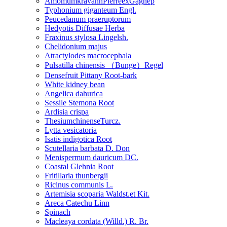
AmomumkravanhPierreexGagnep
Typhonium giganteum Engl.
Peucedanum praeruptorum
Hedyotis Diffusae Herba
Fraxinus stylosa Lingelsh.
Chelidonium majus
Atractylodes macrocephala
Pulsatilla chinensis （Bunge）Regel
Densefruit Pittany Root-bark
White kidney bean
Angelica dahurica
Sessile Stemona Root
Ardisia crispa
ThesiumchinenseTurcz.
Lytta vesicatoria
Isatis indigotica Root
Scutellaria barbata D. Don
Menispermum dauricum DC.
Coastal Glehnia Root
Fritillaria thunbergii
Ricinus communis L.
Artemisia scoparia Waldst.et Kit.
Areca Catechu Linn
Spinach
Macleaya cordata (Willd.) R. Br.