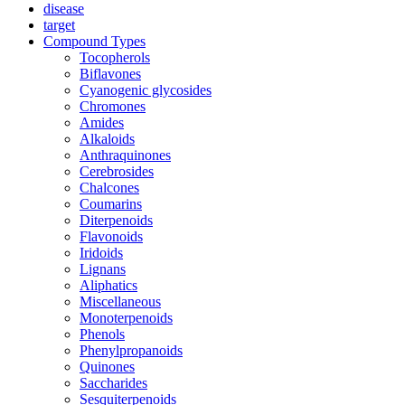
disease
target
Compound Types
Tocopherols
Biflavones
Cyanogenic glycosides
Chromones
Amides
Alkaloids
Anthraquinones
Cerebrosides
Chalcones
Coumarins
Diterpenoids
Flavonoids
Iridoids
Lignans
Aliphatics
Miscellaneous
Monoterpenoids
Phenols
Phenylpropanoids
Quinones
Saccharides
Sesquiterpenoids