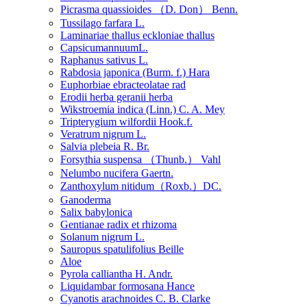
Picrasma quassioides （D. Don） Benn.
Tussilago farfara L.
Laminariae thallus eckloniae thallus
CapsicumannuumL.
Raphanus sativus L.
Rabdosia japonica (Burm. f.) Hara
Euphorbiae ebracteolatae rad
Erodii herba geranii herba
Wikstroemia indica (Linn.) C. A. Mey
Tripterygium wilfordii Hook.f.
Veratrum nigrum L.
Salvia plebeia R. Br.
Forsythia suspensa （Thunb.） Vahl
Nelumbo nucifera Gaertn.
Zanthoxylum nitidum（Roxb.）DC.
Ganoderma
Salix babylonica
Gentianae radix et rhizoma
Solanum nigrum L.
Sauropus spatulifolius Beille
Aloe
Pyrola calliantha H. Andr.
Liquidambar formosana Hance
Cyanotis arachnoides C. B. Clarke