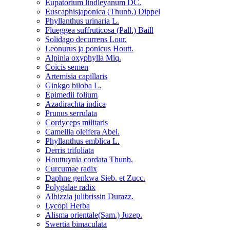
Eupatorium lindleyanum DC.
Euscaphisjaponica (Thunb.) Dippel
Phyllanthus urinaria L.
Flueggea suffruticosa (Pall.) Baill
Solidago decurrens Lour.
Leonurus ja ponicus Houtt.
Alpinia oxyphylla Miq.
Coicis semen
Artemisia capillaris
Ginkgo biloba L.
Epimedii folium
Azadirachta indica
Prunus serrulata
Cordyceps militaris
Camellia oleifera Abel.
Phyllanthus emblica L.
Derris trifoliata
Houttuynia cordata Thunb.
Curcumae radix
Daphne genkwa Sieb. et Zucc.
Polygalae radix
Albizzia julibrissin Durazz.
Lycopi Herba
Alisma orientale(Sam.) Juzep.
Swertia bimaculata