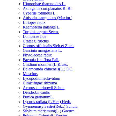
Hippophae rhamnoides L.
Astragalus complanatus R. Br.
Cyperus rotundus L.
Anisodus tanguticus (Maxim.)
Liriopes radix
Kaempferia galanga L.
Turpinia arguta Seem.
Lonicerae flos
Crataegi fructus
Cornus officinalis Sieb.et Zucc.
Garcinia mangostana L.
Phytolaccae radix
Paeonia lactiflora Pall.
Cnidium monnieri(L.)Cuss.
Belamcanda chinensis(L.) DC.
Moschus
Lycopodium?clavatum
Cimicifugae rhizoma
Acorus tatarinowii Schott
Dendrobii caulis
Punica granatumL.
Lycoris radiata (L'Her.) Herb.
Gymnemasylvestre(Retz.) Schult.
Silybum mariamum(L.) Gaertrn.
Polygoni Orientalis Fructus