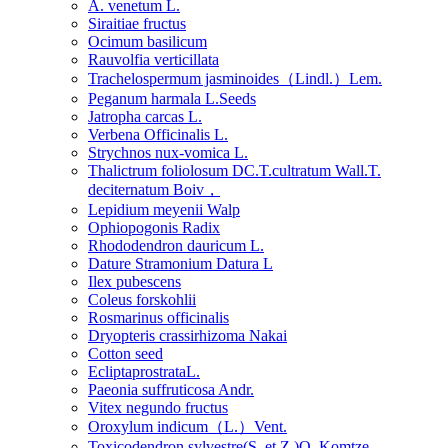
A. venetum L.
Siraitiae fructus
Ocimum basilicum
Rauvolfia verticillata
Trachelospermum jasminoides（Lindl.）Lem.
Peganum harmala L.Seeds
Jatropha carcas L.
Verbena Officinalis L.
Strychnos nux-vomica L.
Thalictrum foliolosum DC.T.cultratum Wall.T.
deciternatum Boiv，
Lepidium meyenii Walp
Ophiopogonis Radix
Rhododendron dauricum L.
Dature Stramonium Datura L
Ilex pubescens
Coleus forskohlii
Rosmarinus officinalis
Dryopteris crassirhizoma Nakai
Cotton seed
EcliptaprostrataL.
Paeonia suffruticosa Andr.
Vitex negundo fructus
Oroxylum indicum（L.）Vent.
Toxicodendron sylvestre(S. et Z.)O. Komtze