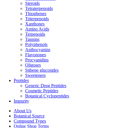
Steroids
Tetraterpenoids
Thiophenes
Triterpenoids
Xanthones
Amino Acids
Terpenoids
Tannins
Polyphenols
Anthocyanins
Flavonones
Procyanidins
Oligoses
Stibene glucosides
Sweeteners
Peptides
Generic Drug Peptides
Cosmetic Peptides
Botanical Cyclopeptides
Impurity
About Us
Botanical Source
Compound Types
Online Shop Terms