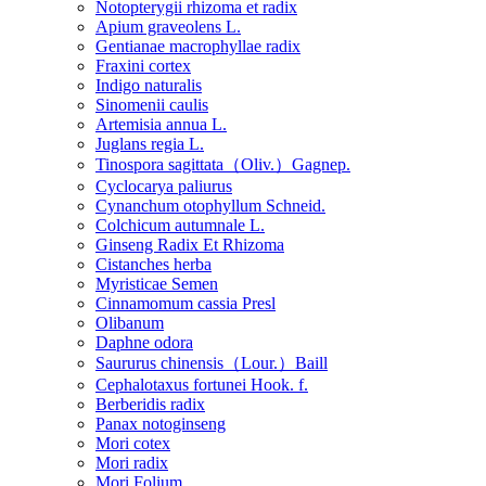
Notopterygii rhizoma et radix
Apium graveolens L.
Gentianae macrophyllae radix
Fraxini cortex
Indigo naturalis
Sinomenii caulis
Artemisia annua L.
Juglans regia L.
Tinospora sagittata（Oliv.）Gagnep.
Cyclocarya paliurus
Cynanchum otophyllum Schneid.
Colchicum autumnale L.
Ginseng Radix Et Rhizoma
Cistanches herba
Myristicae Semen
Cinnamomum cassia Presl
Olibanum
Daphne odora
Saururus chinensis（Lour.）Baill
Cephalotaxus fortunei Hook. f.
Berberidis radix
Panax notoginseng
Mori cotex
Mori radix
Mori Folium