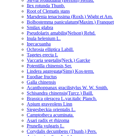
Stevia rebaudiana (Bertoni) Hemsl.
Ilex rotunda Thunb.
Root of Clematis stans
Marsdenia tenacissima (Roxb.) Wight et Arn.
Bolbostemma paniculatum(Maxim.) Franquet
Smilax glabra
Pseudolarix amabilis(Nelson) Rehd.
Inula helenium L.
Ipecacuanha
Ochrosia elliptica Labill.
Tagetes erecta L
Vaccaria segetalis(Neck.) Garcke
Potentilla chinensis Ser.
Lindera aggregata(Sims) Kos-term.
Euodiae fructus
Galla chinensis
Acanthoppanax gracilistylus W. W. Smith.
Schisandra chinensis(Turcz.) Baill.
Brassica oleracea L.var.italic Planch.
Apium graveolens Linn
Siegesbeckia orientalis L.
Camptotheca acuminata.
Asari radix et rhizoma
Prunella vulgaris L.
Corydalis decumbens (Thunb.) Pers.