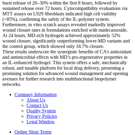
burst release of 20–30% within the first 8 hours, followed by
sustained release over 72 hours. Cytocompatibility evaluations via
MTT assays on L929 fibroblasts indicated high cell viability
(>85%), confirming the safety of the IL-polymer system.
Furthermore, in vitro scratch assays revealed markedly improved
wound closure rates in formulations enriched with madecassoside.
At 24 hours, MD-rich hydrogels achieved approximately 52%
wound closure, significantly outperforming lower-MD variants and
the control group, which showed only 18.7% closure.
These results underscore the synergistic benefits of CA’s antioxidant
and antimicrobial effects with MD’s pro-regenerative properties in
an IL-enhanced hydrogel. This system offers a safe, mechanically
robust, and tunable platform for local drug delivery, presenting a
promising solution for advanced wound management and opening
avenues for further research into multifunctional biopolymer
networks.
Company Information
About Us
Contact Us
Quality System
Privacy Policies
Legal Window
Online Shop Terms