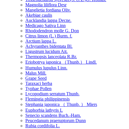
Magnolia liliflora Desr
Manglietia fordiana Oliv.
Akebiae caulis
Aucklandia lappa Decne.
Medicago Sativa Linn
Rhododendron molle G. Don
Citrus limon (L.) Burm. f.
Arctium lappa L.
Achyranthes bidentata Bl.
Ligustrum lucidum Ait.
Thermopsis lanceolata R.Br.
Eriobotrya japonica （Thunb.） Lindl.
Humulus lupulus Linn.
Malus Mill.
Grape Seed
Taraxaci herba
Typhae Pollen
Lycopodium serratum Thunb.
Flemingia philippinensis
Stephania japonica （ Thunb. ） Miers
Euphorbia lathyris L
Senecio scandens Buch.-Ham.
Peucedanum praeruptorum Dunn
Rubia cordifolia L.