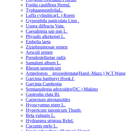
Fordia cauliflora Hemsl.
TyphaangustifoliaL.
Luffa cylindrica(L.) Roem
Gypsophila paniculata Linn .
Usnea diffracta Vain.
Caesalpinia sap pan L.
Physalis alkekengi L.
Embelia laeta
Ziziphispinosae semen
Aesculi semen
Pseudostellariae radix
Santalum album L.
Rheum tanguticum
Ampelopsis grossedentata(Hand.-Mazz.) W.T.Wang
Garcinia hanburyi Hook.f.
Garcinia Cambogia
Semiaquilegia adoxoides(DC.) Makino
Gastrodia elata Bl.
Carpesium abrotanoides
Hyoscyamus niger L.
Hypericum japonicum Thunb.
Beta vulgaris L.
Hydrangea strigosa Rehd.
Cucumis melo L.