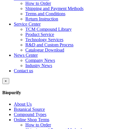
How to Order
Shipping and Payment Methods
Terms and Conditions
Return Instruction
Service Center
TCM Compound Library
Product Service
Technology Services
R&D and Custom Process
Catalogue Download
News Center
Company News
Industry News
Contact us
×
Biopurify
About Us
Botanical Source
Compound Types
Online Shop Terms
How to Order