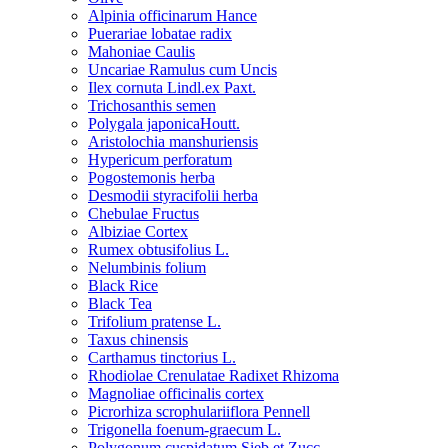
Alpinia officinarum Hance
Puerariae lobatae radix
Mahoniae Caulis
Uncariae Ramulus cum Uncis
Ilex cornuta Lindl.ex Paxt.
Trichosanthis semen
Polygala japonicaHoutt.
Aristolochia manshuriensis
Hypericum perforatum
Pogostemonis herba
Desmodii styracifolii herba
Chebulae Fructus
Albiziae Cortex
Rumex obtusifolius L.
Nelumbinis folium
Black Rice
Black Tea
Trifolium pratense L.
Taxus chinensis
Carthamus tinctorius L.
Rhodiolae Crenulatae Radixet Rhizoma
Magnoliae officinalis cortex
Picrorhiza scrophulariiflora Pennell
Trigonella foenum-graecum L.
Polygonum cuspidatum Sieb.et Zucc.