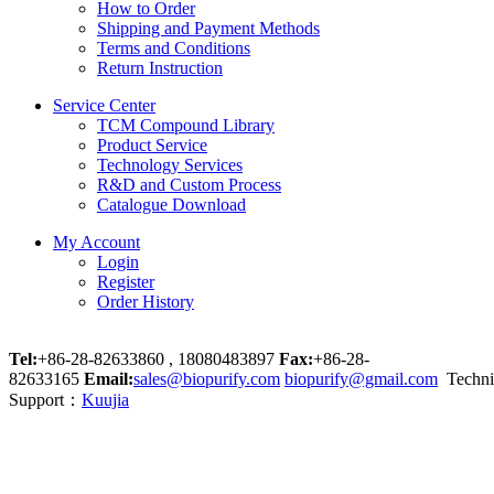
How to Order
Shipping and Payment Methods
Terms and Conditions
Return Instruction
Service Center
TCM Compound Library
Product Service
Technology Services
R&D and Custom Process
Catalogue Download
My Account
Login
Register
Order History
Tel:
+86-28-82633860 , 18080483897
Fax:
+86-28-
82633165
Email:
sales@biopurify.com
biopurify@gmail.com
Techni
Support：
Kuujia