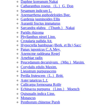
Daphne koreanum Nakai
Catharanthus roseus （L.）G. Don
Sesamum indicum L.
Anemarrhena asphodeloides Bge.
Gardenia jasminoides Ellis
Aurantii fructus immaturus
Sarcandra glabra （Thunb.） Nakai
Paridis rhizoma
Phyllanthus niruri Linn.
Crotalaria pallida Ait.
Hypocrella bambusae (Berk. et Br.) Sacc
Panax japonicus C.A.Mey.
Anemcme raddeana Regel
Arnebiae radix
Peucedanum decursivum.（Miq.）Maxim.
Corydalis edulis Maxim.
Ligustrum purpurascens
Perilla frutescem（L.）Britt.
Aster tataricus L.f.
Callicarpa formosana Rolfe
Echinacea purpurea （Linn.） Moench
Quisqualis indica Linn.
Monascus
Penthorum chinense Pursh