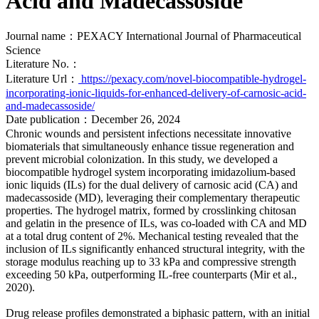
Acid and Madecassoside
Journal name：PEXACY International Journal of Pharmaceutical
Science
Literature No.：
Literature Url：
https://pexacy.com/novel-biocompatible-hydrogel-
incorporating-ionic-liquids-for-enhanced-delivery-of-carnosic-acid-
and-madecassoside/
Date publication：December 26, 2024
Chronic wounds and persistent infections necessitate innovative
biomaterials that simultaneously enhance tissue regeneration and
prevent microbial colonization. In this study, we developed a
biocompatible hydrogel system incorporating imidazolium-based
ionic liquids (ILs) for the dual delivery of carnosic acid (CA) and
madecassoside (MD), leveraging their complementary therapeutic
properties. The hydrogel matrix, formed by crosslinking chitosan
and gelatin in the presence of ILs, was co-loaded with CA and MD
at a total drug content of 2%. Mechanical testing revealed that the
inclusion of ILs significantly enhanced structural integrity, with the
storage modulus reaching up to 33 kPa and compressive strength
exceeding 50 kPa, outperforming IL-free counterparts (Mir et al.,
2020).
Drug release profiles demonstrated a biphasic pattern, with an initial