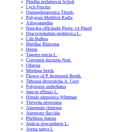
Pinellia pedatisecta Schott
Lycii Fructus
Osmundajaponica Thunb.
Polygoni Multifori Radix
Ashwagandha
Nauclea officinalis Pierre. ex Pitard
Dracocephalum moldavica L.
Lilii Bulbus
Bletillae Rhizoma
Hemp
Tagetes erecta L.
Coreopsis tinctoria Nutt.
Oligose
Moringa Seeds
Flower of P. thomsonii Benth.
Tithonia diversifolia A. Gray
Polyporus umbellatus
Juncus effusus L.
Hirudo nipponica Whitman
Thevetia peruviana
Alangium chinense
Anemone flaccida
Phellinus linteus
Justicia procumbens L.
Arena sativa L