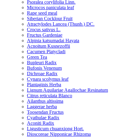
Psoralea corylifolia Linn.
Microcos paniculata leaf
Rape seed meal
Siberian Cocklour Fruit
Atractylodes Lancea (Thunb.) DC.
Crocus sativus L.
Fructus Gardeniae
Alpinia katsumadai Hayata
Acnoitum Kusnezoffii
Cacumen Platycladi
Green Tea
Bupleuri Radix
Bufonis Venenum
Dichroae Radix
Cynara scolymus leaf
Plantaginis Herba
Lignum Aquilariae Agallochae Resinatum
Citrus reticulata Blanco
Ailanthus altissima
Laggerae herba
Toosendan Fructus
Cyathulae Radix
Aconiti Radix
Ligusticum chuanxiong Hort.
Dioscoreae Nipponicae Rhizoma