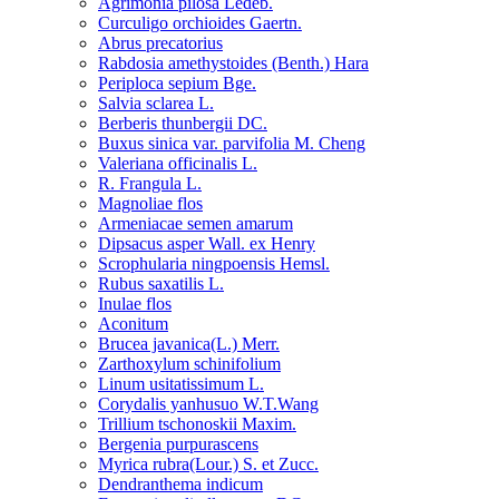
Agrimonia pilosa Ledeb.
Curculigo orchioides Gaertn.
Abrus precatorius
Rabdosia amethystoides (Benth.) Hara
Periploca sepium Bge.
Salvia sclarea L.
Berberis thunbergii DC.
Buxus sinica var. parvifolia M. Cheng
Valeriana officinalis L.
R. Frangula L.
Magnoliae flos
Armeniacae semen amarum
Dipsacus asper Wall. ex Henry
Scrophularia ningpoensis Hemsl.
Rubus saxatilis L.
Inulae flos
Aconitum
Brucea javanica(L.) Merr.
Zarthoxylum schinifolium
Linum usitatissimum L.
Corydalis yanhusuo W.T.Wang
Trillium tschonoskii Maxim.
Bergenia purpurascens
Myrica rubra(Lour.) S. et Zucc.
Dendranthema indicum