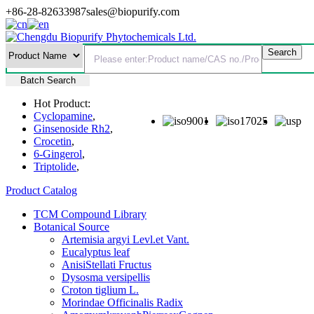
+86-28-82633987
sales@biopurify.com
Batch Search
Hot Product:
Cyclopamine
,
Ginsenoside Rh2
,
Crocetin
,
6-Gingerol
,
Triptolide
,
Product Catalog
TCM Compound Library
Botanical Source
Artemisia argyi Levl.et Vant.
Eucalyptus leaf
AnisiStellati Fructus
Dysosma versipellis
Croton tiglium L.
Morindae Officinalis Radix