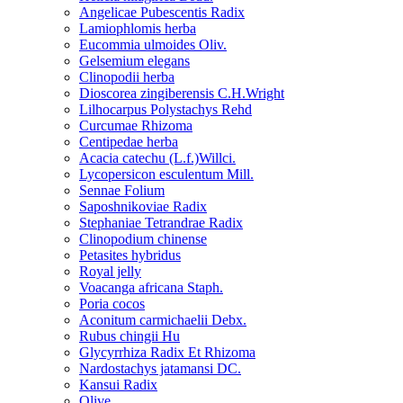
Angelicae Pubescentis Radix
Lamiophlomis herba
Eucommia ulmoides Oliv.
Gelsemium elegans
Clinopodii herba
Dioscorea zingiberensis C.H.Wright
Lilhocarpus Polystachys Rehd
Curcumae Rhizoma
Centipedae herba
Acacia catechu (L.f.)Willci.
Lycopersicon esculentum Mill.
Sennae Folium
Saposhnikoviae Radix
Stephaniae Tetrandrae Radix
Clinopodium chinense
Petasites hybridus
Royal jelly
Voacanga africana Staph.
Poria cocos
Aconitum carmichaelii Debx.
Rubus chingii Hu
Glycyrrhiza Radix Et Rhizoma
Nardostachys jatamansi DC.
Kansui Radix
Olive