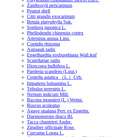
Zanthoxyli pericarpium
Peanut shell
Citri grandis exocarpium
Betula platyphylla Suk.
Sophora japonica L.
Phellodendri chinensis cortex
Artemisia annua Linn.
Coptidis rhizoma
Astragali radix
Engelhardtia roxburghiana Wall.leaf
Scutellariae radix
Dioscorea bulbifera L.
Paederia scandens (Lour.)
Centella asiatica （L.）Urb.
Impatiens balsamina L.
Tribulus terrestris L.
Nerium indicum Mill.
Bacopa monnieri (L.) Wettst.
Ruscus aculeatus
Agave sisalana Perr. ex Engelm.
Daemonorops draco Bl.
Tacca chantrieri Andre.
Zingiber officinale Rose.
Curcuma Longa L.