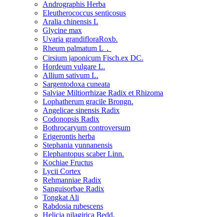
Andrographis Herba
Eleutherococcus senticosus
Aralia chinensis L
Glycine max
Uvaria grandifloraRoxb.
Rheum palmatum L．
Cirsium japonicum Fisch.ex DC.
Hordeum vulgare L.
Allium sativum L.
Sargentodoxa cuneata
Salviae Miltiorrhizae Radix et Rhizoma
Lophatherum gracile Brongn.
Angelicae sinensis Radix
Codonopsis Radix
Bothrocaryum controversum
Erigerontis herba
Stephania yunnanensis
Elephantopus scaber Linn.
Kochiae Fructus
Lycii Cortex
Rehmanniae Radix
Sanguisorbae Radix
Tongkat Ali
Rabdosia rubescens
Helicia nilagirica Bedd.