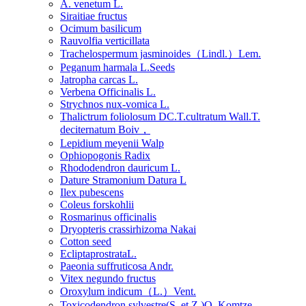
A. venetum L.
Siraitiae fructus
Ocimum basilicum
Rauvolfia verticillata
Trachelospermum jasminoides（Lindl.）Lem.
Peganum harmala L.Seeds
Jatropha carcas L.
Verbena Officinalis L.
Strychnos nux-vomica L.
Thalictrum foliolosum DC.T.cultratum Wall.T.
deciternatum Boiv，
Lepidium meyenii Walp
Ophiopogonis Radix
Rhododendron dauricum L.
Dature Stramonium Datura L
Ilex pubescens
Coleus forskohlii
Rosmarinus officinalis
Dryopteris crassirhizoma Nakai
Cotton seed
EcliptaprostrataL.
Paeonia suffruticosa Andr.
Vitex negundo fructus
Oroxylum indicum（L.）Vent.
Toxicodendron sylvestre(S. et Z.)O. Komtze