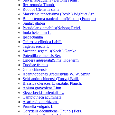
Stevia rebaudiana (Bertoni) Hemsl.
Ilex rotunda Thunb.
Root of Clematis stans
Marsdenia tenacissima (Roxb.) Wight et Arn.
Bolbostemma paniculatum(Maxim.) Franquet
Smilax glabra
Pseudolarix amabilis(Nelson) Rehd.
Inula helenium L.
Ipecacuanha
Ochrosia elliptica Labill.
Tagetes erecta L
Vaccaria segetalis(Neck.) Garcke
Potentilla chinensis Ser.
Lindera aggregata(Sims) Kos-term.
Euodiae fructus
Galla chinensis
Acanthoppanax gracilistylus W. W. Smith.
Schisandra chinensis(Turcz.) Baill.
Brassica oleracea L.var.italic Planch.
Apium graveolens Linn
Siegesbeckia orientalis L.
Camptotheca acuminata.
Asari radix et rhizoma
Prunella vulgaris L.
Corydalis decumbens (Thunb.) Pers.