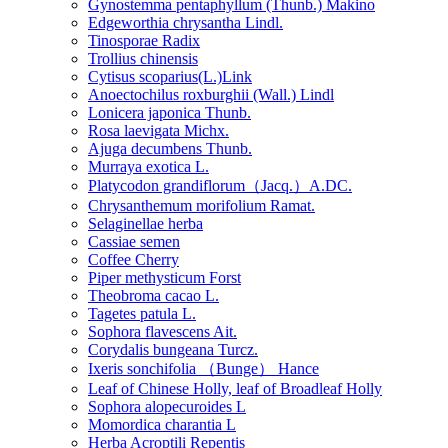
Gynostemma pentaphyllum (Thunb.) Makino
Edgeworthia chrysantha Lindl.
Tinosporae Radix
Trollius chinensis
Cytisus scoparius(L.)Link
Anoectochilus roxburghii (Wall.) Lindl
Lonicera japonica Thunb.
Rosa laevigata Michx.
Ajuga decumbens Thunb.
Murraya exotica L.
Platycodon grandiflorum（Jacq.）A.DC.
Chrysanthemum morifolium Ramat.
Selaginellae herba
Cassiae semen
Coffee Cherry
Piper methysticum Forst
Theobroma cacao L.
Tagetes patula L.
Sophora flavescens Ait.
Corydalis bungeana Turcz.
Ixeris sonchifolia （Bunge） Hance
Leaf of Chinese Holly, leaf of Broadleaf Holly
Sophora alopecuroides L
Momordica charantia L
Herba Acroptili Repentis