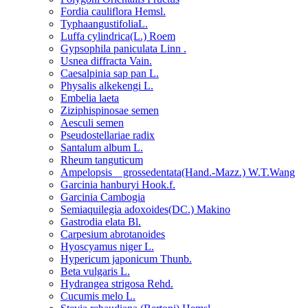
Fordia cauliflora Hemsl.
TyphaangustifoliaL.
Luffa cylindrica(L.) Roem
Gypsophila paniculata Linn .
Usnea diffracta Vain.
Caesalpinia sap pan L.
Physalis alkekengi L.
Embelia laeta
Ziziphispinosae semen
Aesculi semen
Pseudostellariae radix
Santalum album L.
Rheum tanguticum
Ampelopsis grossedentata(Hand.-Mazz.) W.T.Wang
Garcinia hanburyi Hook.f.
Garcinia Cambogia
Semiaquilegia adoxoides(DC.) Makino
Gastrodia elata Bl.
Carpesium abrotanoides
Hyoscyamus niger L.
Hypericum japonicum Thunb.
Beta vulgaris L.
Hydrangea strigosa Rehd.
Cucumis melo L.