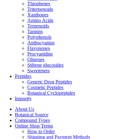
Thiophenes
Triterpenoids
Xanthones
Amino Acids
Terpenoids
Tannins
Polyphenols
Anthocyanins
Flavonones
Procyanidins
Oligoses
Stibene glucosides
Sweeteners
Peptides
Generic Drug Peptides
Cosmetic Peptides
Botanical Cyclopeptides
Impurity
About Us
Botanical Source
Compound Types
Online Shop Terms
How to Order
Shipping and Payment Methods