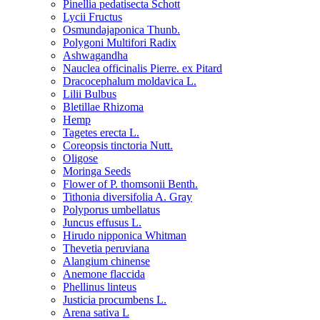
Pinellia pedatisecta Schott
Lycii Fructus
Osmundajaponica Thunb.
Polygoni Multifori Radix
Ashwagandha
Nauclea officinalis Pierre. ex Pitard
Dracocephalum moldavica L.
Lilii Bulbus
Bletillae Rhizoma
Hemp
Tagetes erecta L.
Coreopsis tinctoria Nutt.
Oligose
Moringa Seeds
Flower of P. thomsonii Benth.
Tithonia diversifolia A. Gray
Polyporus umbellatus
Juncus effusus L.
Hirudo nipponica Whitman
Thevetia peruviana
Alangium chinense
Anemone flaccida
Phellinus linteus
Justicia procumbens L.
Arena sativa L