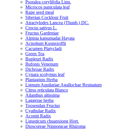
Psoralea corylifolia Linn.
Microcos paniculata leaf
Rape seed meal
Siberian Cocklour Fruit
Atractylodes Lancea (Thunb.) DC.
Crocus sativus L.
Fructus Gardeniae
Alpinia katsumadai Hayata
Acnoitum Kusnezoffii
Cacumen Platycladi
Green Tea
Bupleuri Radix
Bufonis Venenum
Dichroae Radix
Cynara scolymus leaf
Plantaginis Herba
Lignum Aquilariae Agallochae Resinatum
Citrus reticulata Blanco
Ailanthus altissima
Laggerae herba
Toosendan Fructus
Cyathulae Radix
Aconiti Radix
Ligusticum chuanxiong Hort.
Dioscoreae Nipponicae Rhizoma