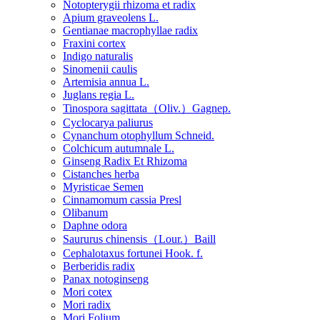
Notopterygii rhizoma et radix
Apium graveolens L.
Gentianae macrophyllae radix
Fraxini cortex
Indigo naturalis
Sinomenii caulis
Artemisia annua L.
Juglans regia L.
Tinospora sagittata（Oliv.）Gagnep.
Cyclocarya paliurus
Cynanchum otophyllum Schneid.
Colchicum autumnale L.
Ginseng Radix Et Rhizoma
Cistanches herba
Myristicae Semen
Cinnamomum cassia Presl
Olibanum
Daphne odora
Saururus chinensis（Lour.）Baill
Cephalotaxus fortunei Hook. f.
Berberidis radix
Panax notoginseng
Mori cotex
Mori radix
Mori Folium