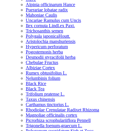
Alpinia officinarum Hance
Puerariae lobatae radix
Mahoniae Caulis
Uncariae Ramulus cum Uncis
Ilex cornuta Lindl.ex Paxt.
Trichosanthis semen
Polygala japonicaHoutt.
Aristolochia manshuriensis
Hypericum perforatum
Pogostemonis herba
Desmodii styracifolii herba
Chebulae Fructus
Albiziae Cortex
Rumex obtusifolius L.
Nelumbinis folium
Black Rice
Black Tea
Trifolium pratense L.
Taxus chinensis
Carthamus tinctorius L.
Rhodiolae Crenulatae Radixet Rhizoma
Magnoliae officinalis cortex
Picrorhiza scrophulariiflora Pennell
Trigonella foenum-graecum L.
Polygonum cuspidatum Sieb.et Zucc.