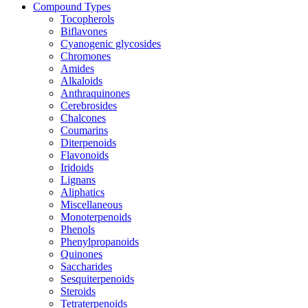
Compound Types
Tocopherols
Biflavones
Cyanogenic glycosides
Chromones
Amides
Alkaloids
Anthraquinones
Cerebrosides
Chalcones
Coumarins
Diterpenoids
Flavonoids
Iridoids
Lignans
Aliphatics
Miscellaneous
Monoterpenoids
Phenols
Phenylpropanoids
Quinones
Saccharides
Sesquiterpenoids
Steroids
Tetraterpenoids