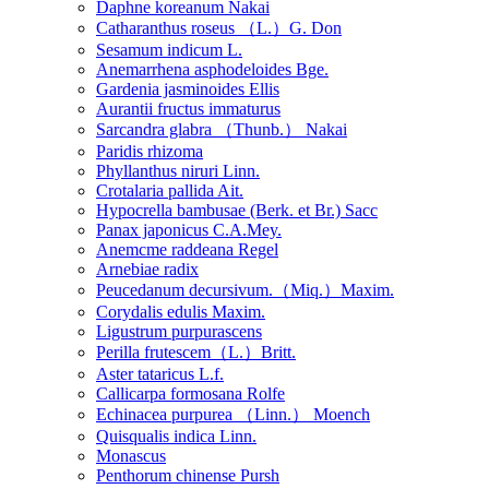
Daphne koreanum Nakai
Catharanthus roseus （L.）G. Don
Sesamum indicum L.
Anemarrhena asphodeloides Bge.
Gardenia jasminoides Ellis
Aurantii fructus immaturus
Sarcandra glabra （Thunb.） Nakai
Paridis rhizoma
Phyllanthus niruri Linn.
Crotalaria pallida Ait.
Hypocrella bambusae (Berk. et Br.) Sacc
Panax japonicus C.A.Mey.
Anemcme raddeana Regel
Arnebiae radix
Peucedanum decursivum.（Miq.）Maxim.
Corydalis edulis Maxim.
Ligustrum purpurascens
Perilla frutescem（L.）Britt.
Aster tataricus L.f.
Callicarpa formosana Rolfe
Echinacea purpurea （Linn.） Moench
Quisqualis indica Linn.
Monascus
Penthorum chinense Pursh