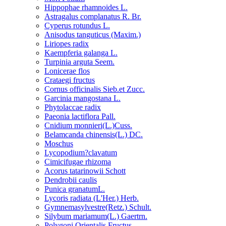
Hippophae rhamnoides L.
Astragalus complanatus R. Br.
Cyperus rotundus L.
Anisodus tanguticus (Maxim.)
Liriopes radix
Kaempferia galanga L.
Turpinia arguta Seem.
Lonicerae flos
Crataegi fructus
Cornus officinalis Sieb.et Zucc.
Garcinia mangostana L.
Phytolaccae radix
Paeonia lactiflora Pall.
Cnidium monnieri(L.)Cuss.
Belamcanda chinensis(L.) DC.
Moschus
Lycopodium?clavatum
Cimicifugae rhizoma
Acorus tatarinowii Schott
Dendrobii caulis
Punica granatumL.
Lycoris radiata (L'Her.) Herb.
Gymnemasylvestre(Retz.) Schult.
Silybum mariamum(L.) Gaertrn.
Polygoni Orientalis Fructus