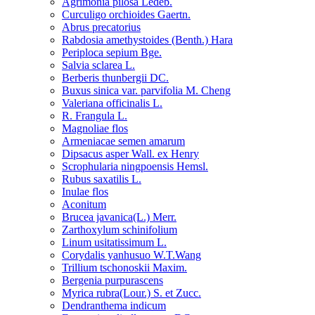
Agrimonia pilosa Ledeb.
Curculigo orchioides Gaertn.
Abrus precatorius
Rabdosia amethystoides (Benth.) Hara
Periploca sepium Bge.
Salvia sclarea L.
Berberis thunbergii DC.
Buxus sinica var. parvifolia M. Cheng
Valeriana officinalis L.
R. Frangula L.
Magnoliae flos
Armeniacae semen amarum
Dipsacus asper Wall. ex Henry
Scrophularia ningpoensis Hemsl.
Rubus saxatilis L.
Inulae flos
Aconitum
Brucea javanica(L.) Merr.
Zarthoxylum schinifolium
Linum usitatissimum L.
Corydalis yanhusuo W.T.Wang
Trillium tschonoskii Maxim.
Bergenia purpurascens
Myrica rubra(Lour.) S. et Zucc.
Dendranthema indicum