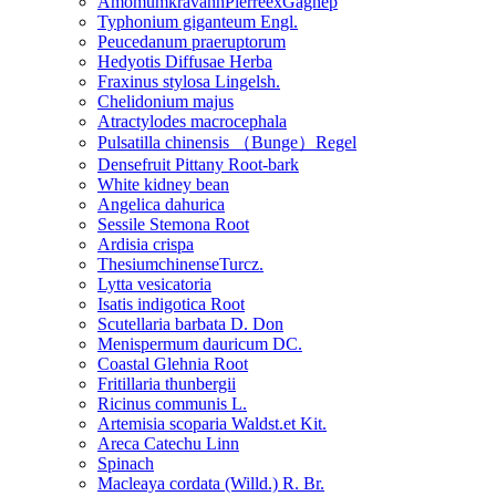
AmomumkravanhPierreexGagnep
Typhonium giganteum Engl.
Peucedanum praeruptorum
Hedyotis Diffusae Herba
Fraxinus stylosa Lingelsh.
Chelidonium majus
Atractylodes macrocephala
Pulsatilla chinensis （Bunge）Regel
Densefruit Pittany Root-bark
White kidney bean
Angelica dahurica
Sessile Stemona Root
Ardisia crispa
ThesiumchinenseTurcz.
Lytta vesicatoria
Isatis indigotica Root
Scutellaria barbata D. Don
Menispermum dauricum DC.
Coastal Glehnia Root
Fritillaria thunbergii
Ricinus communis L.
Artemisia scoparia Waldst.et Kit.
Areca Catechu Linn
Spinach
Macleaya cordata (Willd.) R. Br.