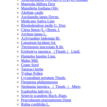
Magnolia liliflora Desr
Manglietia fordiana Oliv.
Akebiae caulis
Aucklandia lappa Decne.
Medicago Sativa Linn
Rhododendron molle G. Don
Citrus limon (L.) Burm. f.
Arctium lappa L.
Achyranthes bidentata Bl.
Ligustrum lucidum Ait.
Thermopsis lanceolata R.Br.
Eriobotrya japonica （Thunb.） Lindl.
Humulus lupulus Linn.
Malus Mill.
Grape Seed
Taraxaci herba
Typhae Pollen
Lycopodium serratum Thunb.
Flemingia philippinensis
Stephania japonica （ Thunb. ） Miers
Euphorbia lathyris L
Senecio scandens Buch.-Ham.
Peucedanum praeruptorum Dunn
Rubia cordifolia L.