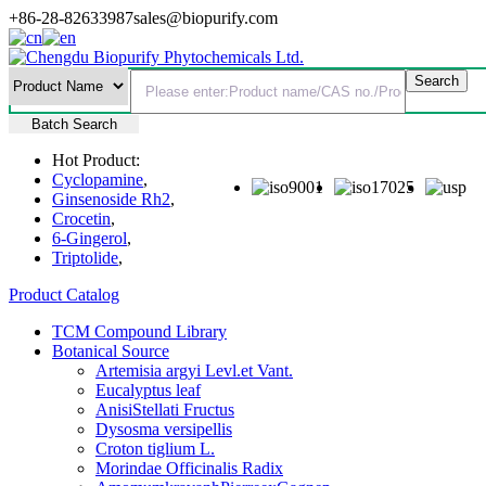
+86-28-82633987
sales@biopurify.com
Batch Search
Hot Product:
Cyclopamine
,
Ginsenoside Rh2
,
Crocetin
,
6-Gingerol
,
Triptolide
,
Product Catalog
TCM Compound Library
Botanical Source
Artemisia argyi Levl.et Vant.
Eucalyptus leaf
AnisiStellati Fructus
Dysosma versipellis
Croton tiglium L.
Morindae Officinalis Radix