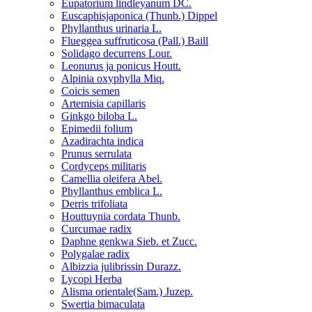
Eupatorium lindleyanum DC.
Euscaphisjaponica (Thunb.) Dippel
Phyllanthus urinaria L.
Flueggea suffruticosa (Pall.) Baill
Solidago decurrens Lour.
Leonurus ja ponicus Houtt.
Alpinia oxyphylla Miq.
Coicis semen
Artemisia capillaris
Ginkgo biloba L.
Epimedii folium
Azadirachta indica
Prunus serrulata
Cordyceps militaris
Camellia oleifera Abel.
Phyllanthus emblica L.
Derris trifoliata
Houttuynia cordata Thunb.
Curcumae radix
Daphne genkwa Sieb. et Zucc.
Polygalae radix
Albizzia julibrissin Durazz.
Lycopi Herba
Alisma orientale(Sam.) Juzep.
Swertia bimaculata