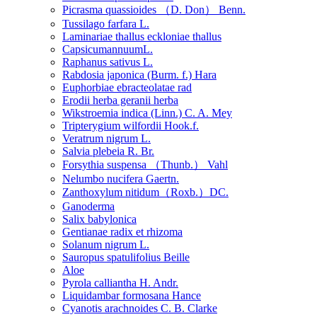
Picrasma quassioides （D. Don） Benn.
Tussilago farfara L.
Laminariae thallus eckloniae thallus
CapsicumannuumL.
Raphanus sativus L.
Rabdosia japonica (Burm. f.) Hara
Euphorbiae ebracteolatae rad
Erodii herba geranii herba
Wikstroemia indica (Linn.) C. A. Mey
Tripterygium wilfordii Hook.f.
Veratrum nigrum L.
Salvia plebeia R. Br.
Forsythia suspensa （Thunb.） Vahl
Nelumbo nucifera Gaertn.
Zanthoxylum nitidum（Roxb.）DC.
Ganoderma
Salix babylonica
Gentianae radix et rhizoma
Solanum nigrum L.
Sauropus spatulifolius Beille
Aloe
Pyrola calliantha H. Andr.
Liquidambar formosana Hance
Cyanotis arachnoides C. B. Clarke