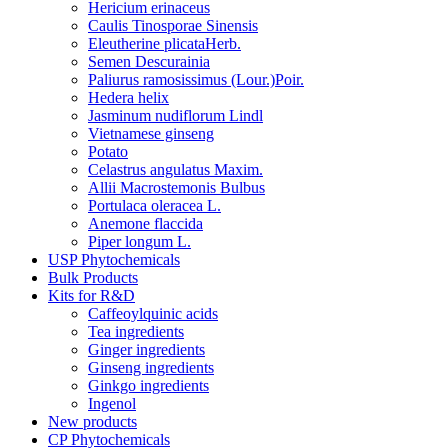
Hericium erinaceus
Caulis Tinosporae Sinensis
Eleutherine plicataHerb.
Semen Descurainia
Paliurus ramosissimus (Lour.)Poir.
Hedera helix
Jasminum nudiflorum Lindl
Vietnamese ginseng
Potato
Celastrus angulatus Maxim.
Allii Macrostemonis Bulbus
Portulaca oleracea L.
Anemone flaccida
Piper longum L.
USP Phytochemicals
Bulk Products
Kits for R&D
Caffeoylquinic acids
Tea ingredients
Ginger ingredients
Ginseng ingredients
Ginkgo ingredients
Ingenol
New products
CP Phytochemicals