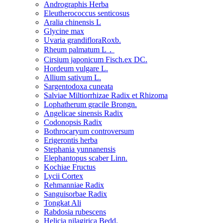
Andrographis Herba
Eleutherococcus senticosus
Aralia chinensis L
Glycine max
Uvaria grandifloraRoxb.
Rheum palmatum L．
Cirsium japonicum Fisch.ex DC.
Hordeum vulgare L.
Allium sativum L.
Sargentodoxa cuneata
Salviae Miltiorrhizae Radix et Rhizoma
Lophatherum gracile Brongn.
Angelicae sinensis Radix
Codonopsis Radix
Bothrocaryum controversum
Erigerontis herba
Stephania yunnanensis
Elephantopus scaber Linn.
Kochiae Fructus
Lycii Cortex
Rehmanniae Radix
Sanguisorbae Radix
Tongkat Ali
Rabdosia rubescens
Helicia nilagirica Bedd.