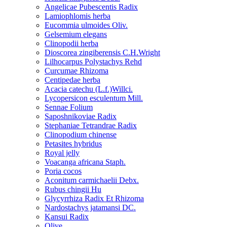
Angelicae Pubescentis Radix
Lamiophlomis herba
Eucommia ulmoides Oliv.
Gelsemium elegans
Clinopodii herba
Dioscorea zingiberensis C.H.Wright
Lilhocarpus Polystachys Rehd
Curcumae Rhizoma
Centipedae herba
Acacia catechu (L.f.)Willci.
Lycopersicon esculentum Mill.
Sennae Folium
Saposhnikoviae Radix
Stephaniae Tetrandrae Radix
Clinopodium chinense
Petasites hybridus
Royal jelly
Voacanga africana Staph.
Poria cocos
Aconitum carmichaelii Debx.
Rubus chingii Hu
Glycyrrhiza Radix Et Rhizoma
Nardostachys jatamansi DC.
Kansui Radix
Olive