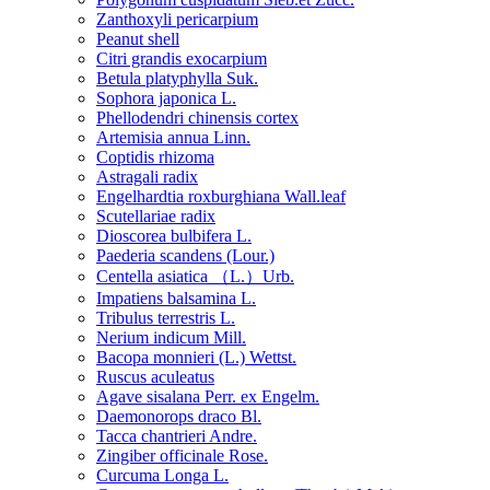
Zanthoxyli pericarpium
Peanut shell
Citri grandis exocarpium
Betula platyphylla Suk.
Sophora japonica L.
Phellodendri chinensis cortex
Artemisia annua Linn.
Coptidis rhizoma
Astragali radix
Engelhardtia roxburghiana Wall.leaf
Scutellariae radix
Dioscorea bulbifera L.
Paederia scandens (Lour.)
Centella asiatica （L.）Urb.
Impatiens balsamina L.
Tribulus terrestris L.
Nerium indicum Mill.
Bacopa monnieri (L.) Wettst.
Ruscus aculeatus
Agave sisalana Perr. ex Engelm.
Daemonorops draco Bl.
Tacca chantrieri Andre.
Zingiber officinale Rose.
Curcuma Longa L.