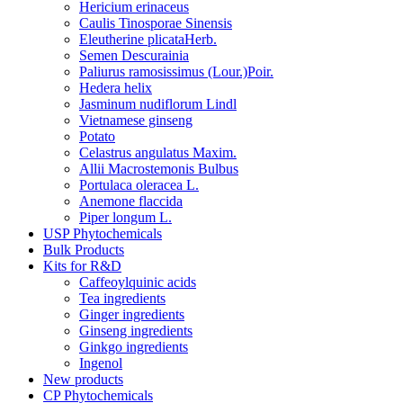
Hericium erinaceus
Caulis Tinosporae Sinensis
Eleutherine plicataHerb.
Semen Descurainia
Paliurus ramosissimus (Lour.)Poir.
Hedera helix
Jasminum nudiflorum Lindl
Vietnamese ginseng
Potato
Celastrus angulatus Maxim.
Allii Macrostemonis Bulbus
Portulaca oleracea L.
Anemone flaccida
Piper longum L.
USP Phytochemicals
Bulk Products
Kits for R&D
Caffeoylquinic acids
Tea ingredients
Ginger ingredients
Ginseng ingredients
Ginkgo ingredients
Ingenol
New products
CP Phytochemicals