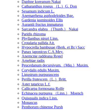
Daphne koreanum Nakai
Catharanthus roseus （L.）G. Don
Sesamum indicum L.
Anemarrhena asphodeloides Bge.
Gardenia jasminoides Ellis
Aurantii fructus immaturus
Sarcandra glabra （Thunb.） Nakai
Paridis rhizoma
Phyllanthus niruri Linn.
Crotalaria pallida Ait.
Hypocrella bambusae (Berk. et Br.) Sacc
Panax japonicus C.A.Mey.
Anemcme raddeana Regel
Arnebiae radix
Peucedanum decursivum.（Miq.）Maxim.
Corydalis edulis Maxim.
Ligustrum purpurascens
Perilla frutescem（L.）Britt.
Aster tataricus L.f.
Callicarpa formosana Rolfe
Echinacea purpurea （Linn.） Moench
Quisqualis indica Linn.
Monascus
Penthorum chinense Pursh