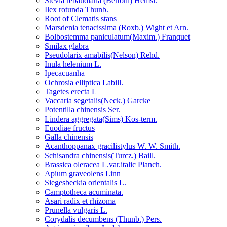
Stevia rebaudiana (Bertoni) Hemsl.
Ilex rotunda Thunb.
Root of Clematis stans
Marsdenia tenacissima (Roxb.) Wight et Arn.
Bolbostemma paniculatum(Maxim.) Franquet
Smilax glabra
Pseudolarix amabilis(Nelson) Rehd.
Inula helenium L.
Ipecacuanha
Ochrosia elliptica Labill.
Tagetes erecta L
Vaccaria segetalis(Neck.) Garcke
Potentilla chinensis Ser.
Lindera aggregata(Sims) Kos-term.
Euodiae fructus
Galla chinensis
Acanthoppanax gracilistylus W. W. Smith.
Schisandra chinensis(Turcz.) Baill.
Brassica oleracea L.var.italic Planch.
Apium graveolens Linn
Siegesbeckia orientalis L.
Camptotheca acuminata.
Asari radix et rhizoma
Prunella vulgaris L.
Corydalis decumbens (Thunb.) Pers.