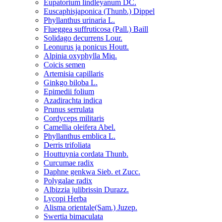
Eupatorium lindleyanum DC.
Euscaphisjaponica (Thunb.) Dippel
Phyllanthus urinaria L.
Flueggea suffruticosa (Pall.) Baill
Solidago decurrens Lour.
Leonurus ja ponicus Houtt.
Alpinia oxyphylla Miq.
Coicis semen
Artemisia capillaris
Ginkgo biloba L.
Epimedii folium
Azadirachta indica
Prunus serrulata
Cordyceps militaris
Camellia oleifera Abel.
Phyllanthus emblica L.
Derris trifoliata
Houttuynia cordata Thunb.
Curcumae radix
Daphne genkwa Sieb. et Zucc.
Polygalae radix
Albizzia julibrissin Durazz.
Lycopi Herba
Alisma orientale(Sam.) Juzep.
Swertia bimaculata