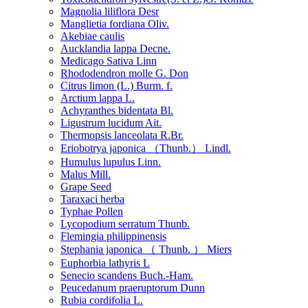
Magnolia liliflora Desr
Manglietia fordiana Oliv.
Akebiae caulis
Aucklandia lappa Decne.
Medicago Sativa Linn
Rhododendron molle G. Don
Citrus limon (L.) Burm. f.
Arctium lappa L.
Achyranthes bidentata Bl.
Ligustrum lucidum Ait.
Thermopsis lanceolata R.Br.
Eriobotrya japonica （Thunb.） Lindl.
Humulus lupulus Linn.
Malus Mill.
Grape Seed
Taraxaci herba
Typhae Pollen
Lycopodium serratum Thunb.
Flemingia philippinensis
Stephania japonica （ Thunb. ） Miers
Euphorbia lathyris L
Senecio scandens Buch.-Ham.
Peucedanum praeruptorum Dunn
Rubia cordifolia L.