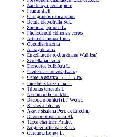
Zanthoxyli pericarpium
Peanut shell
Citri grandis exocarpium
Betula platyphylla Suk.
Sophora japonica L.
Phellodendri chinensis cortex
Artemisia annua Linn.
Coptidis rhizoma
Astragali radix
Engelhardtia roxburghiana Wall.leaf
Scutellariae radix
Dioscorea bulbifera L.
Paederia scandens (Lour.)
Centella asiatica （L.）Urb.
Impatiens balsamina L.
Tribulus terrestris L.
Nerium indicum Mill.
Bacopa monnieri (L.) Wettst.
Ruscus aculeatus
Agave sisalana Perr. ex Engelm.
Daemonorops draco Bl.
Tacca chantrieri Andre.
Zingiber officinale Rose.
Curcuma Longa L.