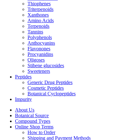
Thiophenes
Triterpenoids
Xanthones
Amino Acids
Terpenoids
Tannins
Polyphenols
Anthocyanins
Flavonones
Procyanidins
Oligoses
Stibene glucosides
Sweeteners
Peptides
Generic Drug Peptides
Cosmetic Peptides
Botanical Cyclopeptides
Impurity
About Us
Botanical Source
Compound Types
Online Shop Terms
How to Order
Shipping and Payment Methods