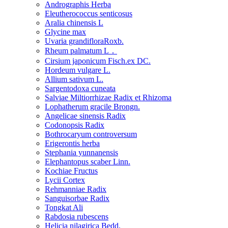
Andrographis Herba
Eleutherococcus senticosus
Aralia chinensis L
Glycine max
Uvaria grandifloraRoxb.
Rheum palmatum L．
Cirsium japonicum Fisch.ex DC.
Hordeum vulgare L.
Allium sativum L.
Sargentodoxa cuneata
Salviae Miltiorrhizae Radix et Rhizoma
Lophatherum gracile Brongn.
Angelicae sinensis Radix
Codonopsis Radix
Bothrocaryum controversum
Erigerontis herba
Stephania yunnanensis
Elephantopus scaber Linn.
Kochiae Fructus
Lycii Cortex
Rehmanniae Radix
Sanguisorbae Radix
Tongkat Ali
Rabdosia rubescens
Helicia nilagirica Bedd.