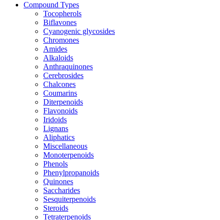
Compound Types
Tocopherols
Biflavones
Cyanogenic glycosides
Chromones
Amides
Alkaloids
Anthraquinones
Cerebrosides
Chalcones
Coumarins
Diterpenoids
Flavonoids
Iridoids
Lignans
Aliphatics
Miscellaneous
Monoterpenoids
Phenols
Phenylpropanoids
Quinones
Saccharides
Sesquiterpenoids
Steroids
Tetraterpenoids