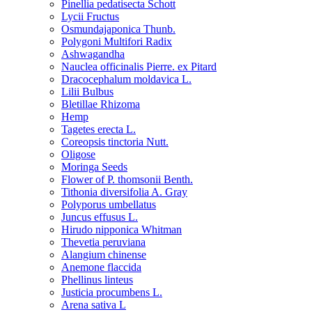
Pinellia pedatisecta Schott
Lycii Fructus
Osmundajaponica Thunb.
Polygoni Multifori Radix
Ashwagandha
Nauclea officinalis Pierre. ex Pitard
Dracocephalum moldavica L.
Lilii Bulbus
Bletillae Rhizoma
Hemp
Tagetes erecta L.
Coreopsis tinctoria Nutt.
Oligose
Moringa Seeds
Flower of P. thomsonii Benth.
Tithonia diversifolia A. Gray
Polyporus umbellatus
Juncus effusus L.
Hirudo nipponica Whitman
Thevetia peruviana
Alangium chinense
Anemone flaccida
Phellinus linteus
Justicia procumbens L.
Arena sativa L