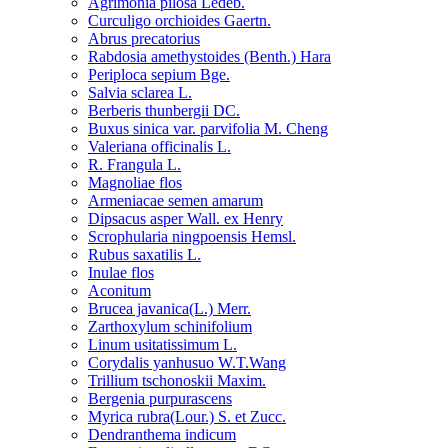
Agrimonia pilosa Ledeb.
Curculigo orchioides Gaertn.
Abrus precatorius
Rabdosia amethystoides (Benth.) Hara
Periploca sepium Bge.
Salvia sclarea L.
Berberis thunbergii DC.
Buxus sinica var. parvifolia M. Cheng
Valeriana officinalis L.
R. Frangula L.
Magnoliae flos
Armeniacae semen amarum
Dipsacus asper Wall. ex Henry
Scrophularia ningpoensis Hemsl.
Rubus saxatilis L.
Inulae flos
Aconitum
Brucea javanica(L.) Merr.
Zarthoxylum schinifolium
Linum usitatissimum L.
Corydalis yanhusuo W.T.Wang
Trillium tschonoskii Maxim.
Bergenia purpurascens
Myrica rubra(Lour.) S. et Zucc.
Dendranthema indicum