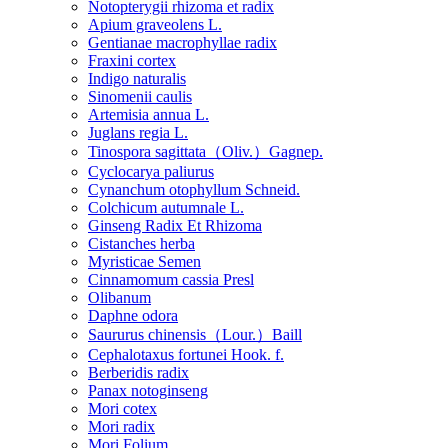
Notopterygii rhizoma et radix
Apium graveolens L.
Gentianae macrophyllae radix
Fraxini cortex
Indigo naturalis
Sinomenii caulis
Artemisia annua L.
Juglans regia L.
Tinospora sagittata（Oliv.）Gagnep.
Cyclocarya paliurus
Cynanchum otophyllum Schneid.
Colchicum autumnale L.
Ginseng Radix Et Rhizoma
Cistanches herba
Myristicae Semen
Cinnamomum cassia Presl
Olibanum
Daphne odora
Saururus chinensis（Lour.）Baill
Cephalotaxus fortunei Hook. f.
Berberidis radix
Panax notoginseng
Mori cotex
Mori radix
Mori Folium