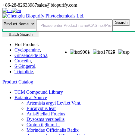
+86-28-82633987
sales@biopurify.com
Batch Search
Hot Product:
Cyclopamine
,
Ginsenoside Rh2
,
Crocetin
,
6-Gingerol
,
Triptolide
,
Product Catalog
TCM Compound Library
Botanical Source
Artemisia argyi Levl.et Vant.
Eucalyptus leaf
AnisiStellati Fructus
Dysosma versipellis
Croton tiglium L.
Morindae Officinalis Radix