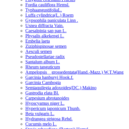
Fordia cauliflora Hemsl.
TyphaangustifoliaL.
Luffa cylindrica(L.) Roem
Gypsophila paniculata Linn .
Usnea diffracta Vain.
Caesalpinia sap pan L.
Physalis alkekengi L.
Embelia laeta
Ziziphispinosae semen
Aesculi semen
Pseudostellariae radix
Santalum album L.
Rheum tanguticum
Ampelopsis grossedentata(Hand.-Mazz.) W.T.Wang
Garcinia hanburyi Hook.f.
Garcinia Cambogia
Semiaquilegia adoxoides(DC.) Makino
Gastrodia elata Bl.
Carpesium abrotanoides
Hyoscyamus niger L.
Hypericum japonicum Thunb.
Beta vulgaris L.
Hydrangea strigosa Rehd.
Cucumis melo L.