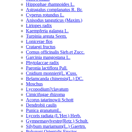
Hippophae rhamnoides L.
Astragalus complanatus R. Br.
Cyperus rotundus L.
Anisodus tanguticus (Maxim.)
Liriopes radix
Kaempferia galanga L.
Turpinia arguta Seem.
Lonicerae flos
Crataegi fructus
Cornus officinalis Sieb.et Zucc.
Garcinia mangostana L.
Phytolaccae radix
Paeonia lactiflora Pall.
Cnidium monnieri(L.)Cuss.
Belamcanda chinensis(L.) DC.
Moschus
Lycopodium?clavatum
Cimicifugae rhizoma
Acorus tatarinowii Schott
Dendrobii caulis
Punica granatumL.
Lycoris radiata (L'Her.) Herb.
Gymnemasylvestre(Retz.) Schult.
Silybum mariamum(L.) Gaertrn.
Polygoni Orientalis Fructus