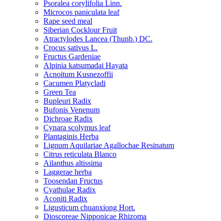
Psoralea corylifolia Linn.
Microcos paniculata leaf
Rape seed meal
Siberian Cocklour Fruit
Atractylodes Lancea (Thunb.) DC.
Crocus sativus L.
Fructus Gardeniae
Alpinia katsumadai Hayata
Acnoitum Kusnezoffii
Cacumen Platycladi
Green Tea
Bupleuri Radix
Bufonis Venenum
Dichroae Radix
Cynara scolymus leaf
Plantaginis Herba
Lignum Aquilariae Agallochae Resinatum
Citrus reticulata Blanco
Ailanthus altissima
Laggerae herba
Toosendan Fructus
Cyathulae Radix
Aconiti Radix
Ligusticum chuanxiong Hort.
Dioscoreae Nipponicae Rhizoma