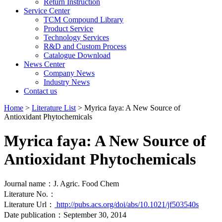
Return Instruction
Service Center
TCM Compound Library
Product Service
Technology Services
R&D and Custom Process
Catalogue Download
News Center
Company News
Industry News
Contact us
Home
>
Literature List
> Myrica faya: A New Source of
Antioxidant Phytochemicals
Myrica faya: A New Source of
Antioxidant Phytochemicals
Journal name：J. Agric. Food Chem
Literature No.：
Literature Url：
http://pubs.acs.org/doi/abs/10.1021/jf503540s
Date publication：September 30, 2014