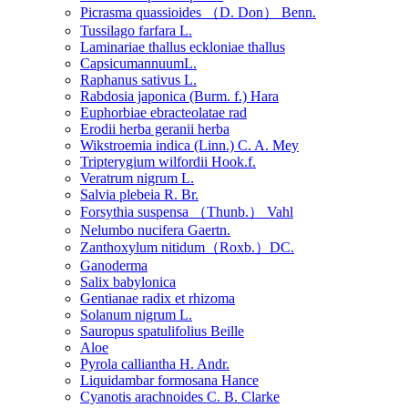
Picrasma quassioides （D. Don） Benn.
Tussilago farfara L.
Laminariae thallus eckloniae thallus
CapsicumannuumL.
Raphanus sativus L.
Rabdosia japonica (Burm. f.) Hara
Euphorbiae ebracteolatae rad
Erodii herba geranii herba
Wikstroemia indica (Linn.) C. A. Mey
Tripterygium wilfordii Hook.f.
Veratrum nigrum L.
Salvia plebeia R. Br.
Forsythia suspensa （Thunb.） Vahl
Nelumbo nucifera Gaertn.
Zanthoxylum nitidum（Roxb.）DC.
Ganoderma
Salix babylonica
Gentianae radix et rhizoma
Solanum nigrum L.
Sauropus spatulifolius Beille
Aloe
Pyrola calliantha H. Andr.
Liquidambar formosana Hance
Cyanotis arachnoides C. B. Clarke