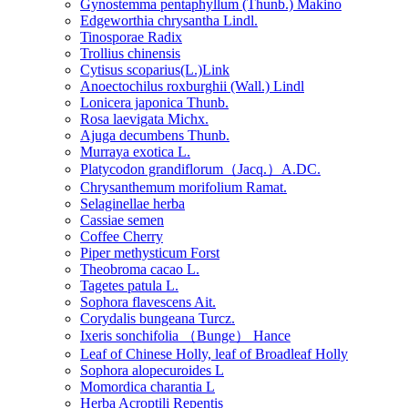
Gynostemma pentaphyllum (Thunb.) Makino
Edgeworthia chrysantha Lindl.
Tinosporae Radix
Trollius chinensis
Cytisus scoparius(L.)Link
Anoectochilus roxburghii (Wall.) Lindl
Lonicera japonica Thunb.
Rosa laevigata Michx.
Ajuga decumbens Thunb.
Murraya exotica L.
Platycodon grandiflorum（Jacq.）A.DC.
Chrysanthemum morifolium Ramat.
Selaginellae herba
Cassiae semen
Coffee Cherry
Piper methysticum Forst
Theobroma cacao L.
Tagetes patula L.
Sophora flavescens Ait.
Corydalis bungeana Turcz.
Ixeris sonchifolia （Bunge） Hance
Leaf of Chinese Holly, leaf of Broadleaf Holly
Sophora alopecuroides L
Momordica charantia L
Herba Acroptili Repentis