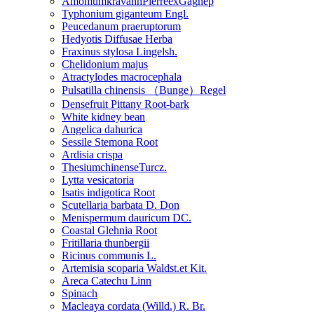
AmomumkravanhPierreexGagnep
Typhonium giganteum Engl.
Peucedanum praeruptorum
Hedyotis Diffusae Herba
Fraxinus stylosa Lingelsh.
Chelidonium majus
Atractylodes macrocephala
Pulsatilla chinensis （Bunge）Regel
Densefruit Pittany Root-bark
White kidney bean
Angelica dahurica
Sessile Stemona Root
Ardisia crispa
ThesiumchinenseTurcz.
Lytta vesicatoria
Isatis indigotica Root
Scutellaria barbata D. Don
Menispermum dauricum DC.
Coastal Glehnia Root
Fritillaria thunbergii
Ricinus communis L.
Artemisia scoparia Waldst.et Kit.
Areca Catechu Linn
Spinach
Macleaya cordata (Willd.) R. Br.