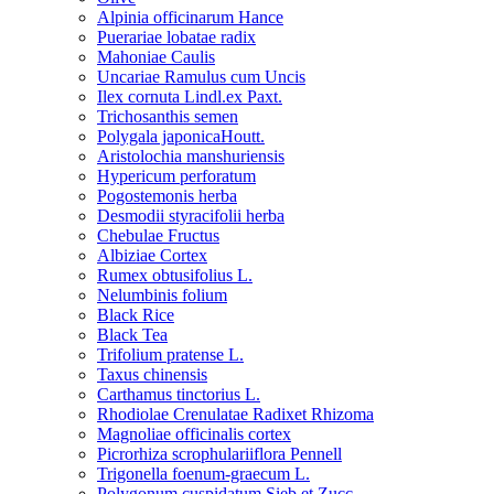
Alpinia officinarum Hance
Puerariae lobatae radix
Mahoniae Caulis
Uncariae Ramulus cum Uncis
Ilex cornuta Lindl.ex Paxt.
Trichosanthis semen
Polygala japonicaHoutt.
Aristolochia manshuriensis
Hypericum perforatum
Pogostemonis herba
Desmodii styracifolii herba
Chebulae Fructus
Albiziae Cortex
Rumex obtusifolius L.
Nelumbinis folium
Black Rice
Black Tea
Trifolium pratense L.
Taxus chinensis
Carthamus tinctorius L.
Rhodiolae Crenulatae Radixet Rhizoma
Magnoliae officinalis cortex
Picrorhiza scrophulariiflora Pennell
Trigonella foenum-graecum L.
Polygonum cuspidatum Sieb.et Zucc.