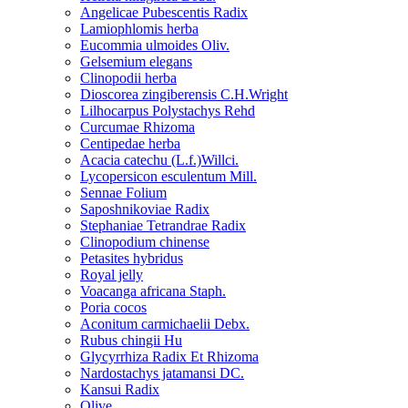
Angelicae Pubescentis Radix
Lamiophlomis herba
Eucommia ulmoides Oliv.
Gelsemium elegans
Clinopodii herba
Dioscorea zingiberensis C.H.Wright
Lilhocarpus Polystachys Rehd
Curcumae Rhizoma
Centipedae herba
Acacia catechu (L.f.)Willci.
Lycopersicon esculentum Mill.
Sennae Folium
Saposhnikoviae Radix
Stephaniae Tetrandrae Radix
Clinopodium chinense
Petasites hybridus
Royal jelly
Voacanga africana Staph.
Poria cocos
Aconitum carmichaelii Debx.
Rubus chingii Hu
Glycyrrhiza Radix Et Rhizoma
Nardostachys jatamansi DC.
Kansui Radix
Olive