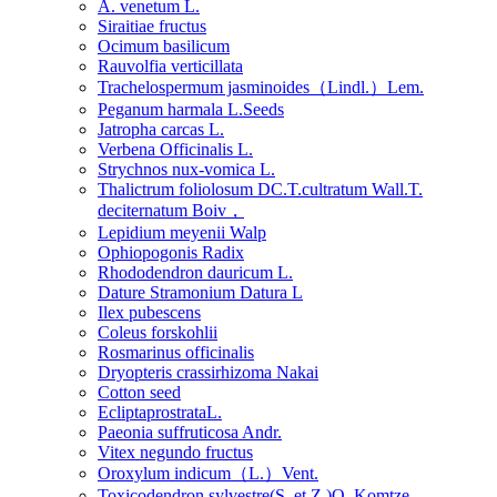
A. venetum L.
Siraitiae fructus
Ocimum basilicum
Rauvolfia verticillata
Trachelospermum jasminoides（Lindl.）Lem.
Peganum harmala L.Seeds
Jatropha carcas L.
Verbena Officinalis L.
Strychnos nux-vomica L.
Thalictrum foliolosum DC.T.cultratum Wall.T.
deciternatum Boiv，
Lepidium meyenii Walp
Ophiopogonis Radix
Rhododendron dauricum L.
Dature Stramonium Datura L
Ilex pubescens
Coleus forskohlii
Rosmarinus officinalis
Dryopteris crassirhizoma Nakai
Cotton seed
EcliptaprostrataL.
Paeonia suffruticosa Andr.
Vitex negundo fructus
Oroxylum indicum（L.）Vent.
Toxicodendron sylvestre(S. et Z.)O. Komtze