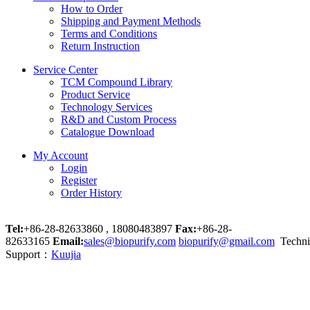
How to Order
Shipping and Payment Methods
Terms and Conditions
Return Instruction
Service Center
TCM Compound Library
Product Service
Technology Services
R&D and Custom Process
Catalogue Download
My Account
Login
Register
Order History
Tel:
+86-28-82633860 , 18080483897
Fax:
+86-28-
82633165
Email:
sales@biopurify.com
biopurify@gmail.com
Techni
Support：
Kuujia