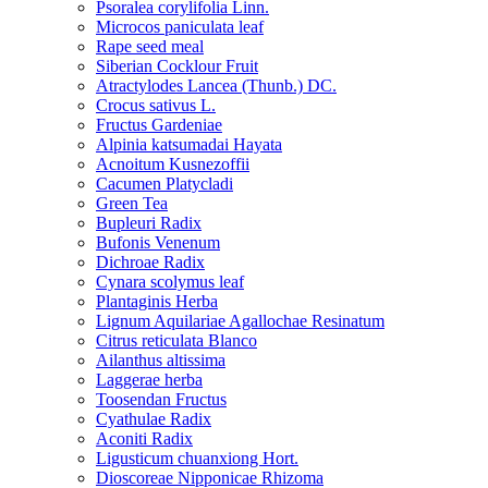
Psoralea corylifolia Linn.
Microcos paniculata leaf
Rape seed meal
Siberian Cocklour Fruit
Atractylodes Lancea (Thunb.) DC.
Crocus sativus L.
Fructus Gardeniae
Alpinia katsumadai Hayata
Acnoitum Kusnezoffii
Cacumen Platycladi
Green Tea
Bupleuri Radix
Bufonis Venenum
Dichroae Radix
Cynara scolymus leaf
Plantaginis Herba
Lignum Aquilariae Agallochae Resinatum
Citrus reticulata Blanco
Ailanthus altissima
Laggerae herba
Toosendan Fructus
Cyathulae Radix
Aconiti Radix
Ligusticum chuanxiong Hort.
Dioscoreae Nipponicae Rhizoma