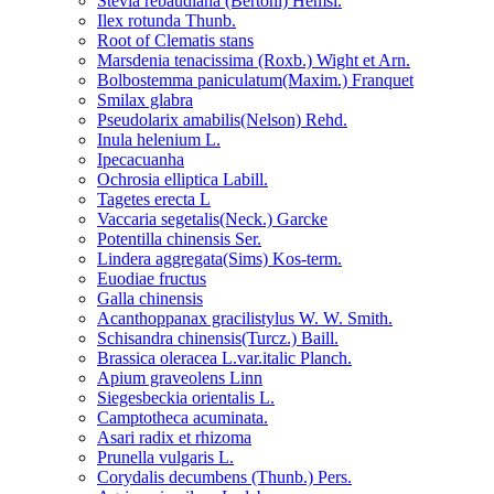
Stevia rebaudiana (Bertoni) Hemsl.
Ilex rotunda Thunb.
Root of Clematis stans
Marsdenia tenacissima (Roxb.) Wight et Arn.
Bolbostemma paniculatum(Maxim.) Franquet
Smilax glabra
Pseudolarix amabilis(Nelson) Rehd.
Inula helenium L.
Ipecacuanha
Ochrosia elliptica Labill.
Tagetes erecta L
Vaccaria segetalis(Neck.) Garcke
Potentilla chinensis Ser.
Lindera aggregata(Sims) Kos-term.
Euodiae fructus
Galla chinensis
Acanthoppanax gracilistylus W. W. Smith.
Schisandra chinensis(Turcz.) Baill.
Brassica oleracea L.var.italic Planch.
Apium graveolens Linn
Siegesbeckia orientalis L.
Camptotheca acuminata.
Asari radix et rhizoma
Prunella vulgaris L.
Corydalis decumbens (Thunb.) Pers.