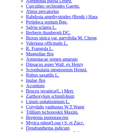
Agrimonia pilosa Ledeb.
Curculigo orchioides Gaertn.
Abrus precatorius
Rabdosia amethystoides (Benth.) Hara
Periploca sepium Bge.
Salvia sclarea L.
Berberis thunbergii DC.
Buxus sinica var. parvifolia M. Cheng
Valeriana officinalis L.
R. Frangula L.
Magnoliae flos
Armeniacae semen amarum
Dipsacus asper Wall. ex Henry
Scrophularia ningpoensis Hemsl.
Rubus saxatilis L.
Inulae flos
Aconitum
Brucea javanica(L.) Merr.
Zarthoxylum schinifolium
Linum usitatissimum L.
Corydalis yanhusuo W.T.Wang
Trillium tschonoskii Maxim.
Bergenia purpurascens
Myrica rubra(Lour.) S. et Zucc.
Dendranthema indicum