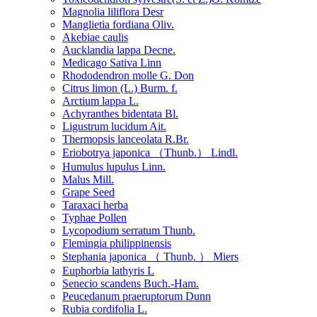
Magnolia liliflora Desr
Manglietia fordiana Oliv.
Akebiae caulis
Aucklandia lappa Decne.
Medicago Sativa Linn
Rhododendron molle G. Don
Citrus limon (L.) Burm. f.
Arctium lappa L.
Achyranthes bidentata Bl.
Ligustrum lucidum Ait.
Thermopsis lanceolata R.Br.
Eriobotrya japonica （Thunb.） Lindl.
Humulus lupulus Linn.
Malus Mill.
Grape Seed
Taraxaci herba
Typhae Pollen
Lycopodium serratum Thunb.
Flemingia philippinensis
Stephania japonica （ Thunb. ） Miers
Euphorbia lathyris L
Senecio scandens Buch.-Ham.
Peucedanum praeruptorum Dunn
Rubia cordifolia L.