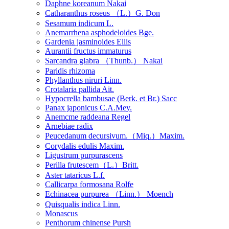
Daphne koreanum Nakai
Catharanthus roseus （L.）G. Don
Sesamum indicum L.
Anemarrhena asphodeloides Bge.
Gardenia jasminoides Ellis
Aurantii fructus immaturus
Sarcandra glabra （Thunb.） Nakai
Paridis rhizoma
Phyllanthus niruri Linn.
Crotalaria pallida Ait.
Hypocrella bambusae (Berk. et Br.) Sacc
Panax japonicus C.A.Mey.
Anemcme raddeana Regel
Arnebiae radix
Peucedanum decursivum.（Miq.）Maxim.
Corydalis edulis Maxim.
Ligustrum purpurascens
Perilla frutescem（L.）Britt.
Aster tataricus L.f.
Callicarpa formosana Rolfe
Echinacea purpurea （Linn.） Moench
Quisqualis indica Linn.
Monascus
Penthorum chinense Pursh