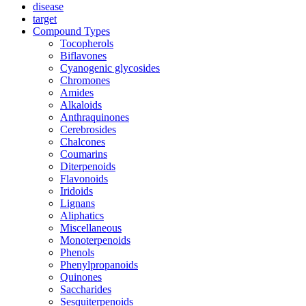
disease
target
Compound Types
Tocopherols
Biflavones
Cyanogenic glycosides
Chromones
Amides
Alkaloids
Anthraquinones
Cerebrosides
Chalcones
Coumarins
Diterpenoids
Flavonoids
Iridoids
Lignans
Aliphatics
Miscellaneous
Monoterpenoids
Phenols
Phenylpropanoids
Quinones
Saccharides
Sesquiterpenoids