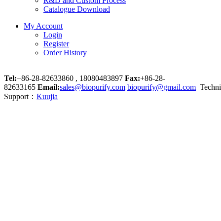
R&D and Custom Process
Catalogue Download
My Account
Login
Register
Order History
Tel:
+86-28-82633860 , 18080483897
Fax:
+86-28-
82633165
Email:
sales@biopurify.com
biopurify@gmail.com
Techni
Support：
Kuujia