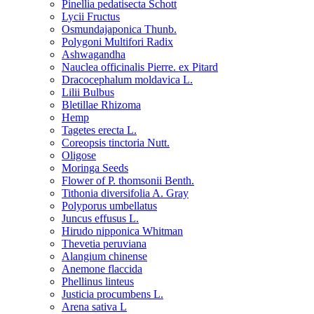
Pinellia pedatisecta Schott
Lycii Fructus
Osmundajaponica Thunb.
Polygoni Multifori Radix
Ashwagandha
Nauclea officinalis Pierre. ex Pitard
Dracocephalum moldavica L.
Lilii Bulbus
Bletillae Rhizoma
Hemp
Tagetes erecta L.
Coreopsis tinctoria Nutt.
Oligose
Moringa Seeds
Flower of P. thomsonii Benth.
Tithonia diversifolia A. Gray
Polyporus umbellatus
Juncus effusus L.
Hirudo nipponica Whitman
Thevetia peruviana
Alangium chinense
Anemone flaccida
Phellinus linteus
Justicia procumbens L.
Arena sativa L