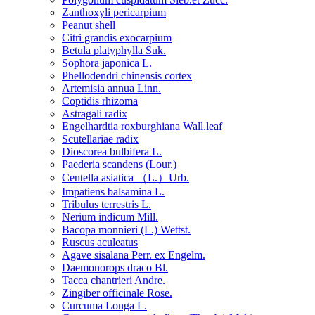
Zanthoxyli pericarpium
Peanut shell
Citri grandis exocarpium
Betula platyphylla Suk.
Sophora japonica L.
Phellodendri chinensis cortex
Artemisia annua Linn.
Coptidis rhizoma
Astragali radix
Engelhardtia roxburghiana Wall.leaf
Scutellariae radix
Dioscorea bulbifera L.
Paederia scandens (Lour.)
Centella asiatica （L.）Urb.
Impatiens balsamina L.
Tribulus terrestris L.
Nerium indicum Mill.
Bacopa monnieri (L.) Wettst.
Ruscus aculeatus
Agave sisalana Perr. ex Engelm.
Daemonorops draco Bl.
Tacca chantrieri Andre.
Zingiber officinale Rose.
Curcuma Longa L.