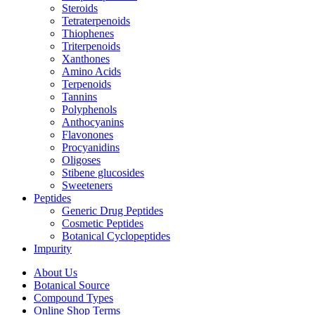
Steroids
Tetraterpenoids
Thiophenes
Triterpenoids
Xanthones
Amino Acids
Terpenoids
Tannins
Polyphenols
Anthocyanins
Flavonones
Procyanidins
Oligoses
Stibene glucosides
Sweeteners
Peptides
Generic Drug Peptides
Cosmetic Peptides
Botanical Cyclopeptides
Impurity
About Us
Botanical Source
Compound Types
Online Shop Terms