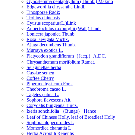
Gynostemma pentaphyllum (Thunb.) Makino
Edgeworthia chrysantha Lindl.
Tinosporae Radix
Trollius chinensis
Cytisus scoparius(L.)Link
Anoectochilus roxburghii (Wall.) Lindl
Lonicera japonica Thunb.
Rosa laevigata Michx.
Ajuga decumbens Thunb.
Murraya exotica L.
Platycodon grandiflorum（Jacq.）A.DC.
Chrysanthemum morifolium Ramat.
Selaginellae herba
Cassiae semen
Coffee Cherry
Piper methysticum Forst
Theobroma cacao L.
Tagetes patula L.
Sophora flavescens Ait.
Corydalis bungeana Turcz.
Ixeris sonchifolia （Bunge） Hance
Leaf of Chinese Holly, leaf of Broadleaf Holly
Sophora alopecuroides L
Momordica charantia L
Herba Acroptili Repentis