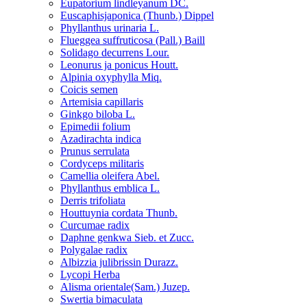
Eupatorium lindleyanum DC.
Euscaphisjaponica (Thunb.) Dippel
Phyllanthus urinaria L.
Flueggea suffruticosa (Pall.) Baill
Solidago decurrens Lour.
Leonurus ja ponicus Houtt.
Alpinia oxyphylla Miq.
Coicis semen
Artemisia capillaris
Ginkgo biloba L.
Epimedii folium
Azadirachta indica
Prunus serrulata
Cordyceps militaris
Camellia oleifera Abel.
Phyllanthus emblica L.
Derris trifoliata
Houttuynia cordata Thunb.
Curcumae radix
Daphne genkwa Sieb. et Zucc.
Polygalae radix
Albizzia julibrissin Durazz.
Lycopi Herba
Alisma orientale(Sam.) Juzep.
Swertia bimaculata