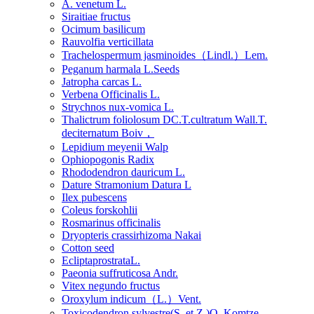
A. venetum L.
Siraitiae fructus
Ocimum basilicum
Rauvolfia verticillata
Trachelospermum jasminoides（Lindl.）Lem.
Peganum harmala L.Seeds
Jatropha carcas L.
Verbena Officinalis L.
Strychnos nux-vomica L.
Thalictrum foliolosum DC.T.cultratum Wall.T.
deciternatum Boiv，
Lepidium meyenii Walp
Ophiopogonis Radix
Rhododendron dauricum L.
Dature Stramonium Datura L
Ilex pubescens
Coleus forskohlii
Rosmarinus officinalis
Dryopteris crassirhizoma Nakai
Cotton seed
EcliptaprostrataL.
Paeonia suffruticosa Andr.
Vitex negundo fructus
Oroxylum indicum（L.）Vent.
Toxicodendron sylvestre(S. et Z.)O. Komtze