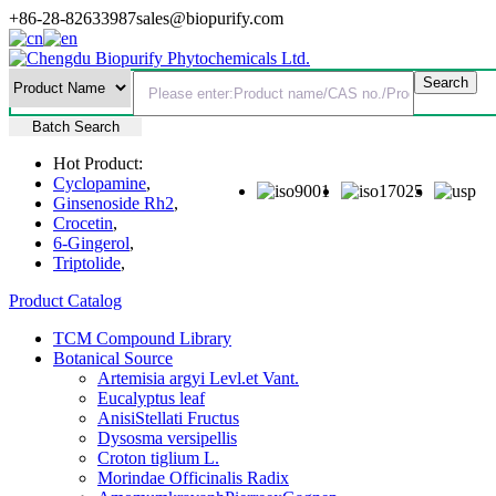
+86-28-82633987
sales@biopurify.com
Batch Search
Hot Product:
Cyclopamine
,
Ginsenoside Rh2
,
Crocetin
,
6-Gingerol
,
Triptolide
,
Product Catalog
TCM Compound Library
Botanical Source
Artemisia argyi Levl.et Vant.
Eucalyptus leaf
AnisiStellati Fructus
Dysosma versipellis
Croton tiglium L.
Morindae Officinalis Radix