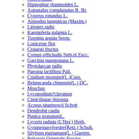
Hippophae rhamnoides L.
Astragalus complanatus R. Br.
Cyperus rotundus L.
Anisodus tanguticus (Maxim.)
Liriopes radix
Kaempferia galanga L.
Turpinia arguta Seem.
Lonicerae flos
Crataegi fructus
Cornus officinalis Sieb.et Zucc.
Garcinia mangostana L.
Phytolaccae radix
Paeonia lactiflora Pall.
Cnidium monnieri(L.)Cuss.
Belamcanda chinensis(L.) DC.
Moschus
Lycopodium?clavatum
Cimicifugae rhizoma
Acorus tatarinowii Schott
Dendrobii caulis
Punica granatumL.
Lycoris radiata (L'Her.) Herb.
Gymnemasylvestre(Retz.) Schult.
Silybum mariamum(L.) Gaertrn.
Polygoni Orientalis Fructus