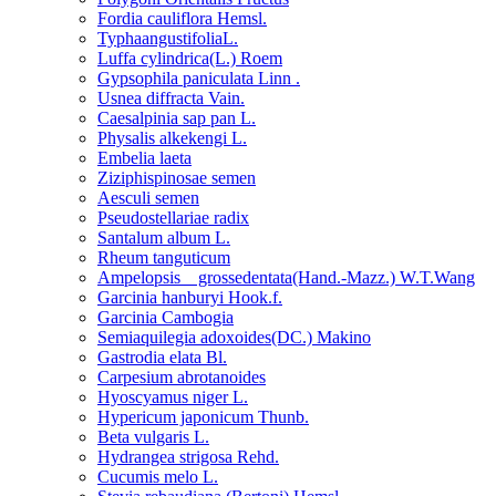
Fordia cauliflora Hemsl.
TyphaangustifoliaL.
Luffa cylindrica(L.) Roem
Gypsophila paniculata Linn .
Usnea diffracta Vain.
Caesalpinia sap pan L.
Physalis alkekengi L.
Embelia laeta
Ziziphispinosae semen
Aesculi semen
Pseudostellariae radix
Santalum album L.
Rheum tanguticum
Ampelopsis grossedentata(Hand.-Mazz.) W.T.Wang
Garcinia hanburyi Hook.f.
Garcinia Cambogia
Semiaquilegia adoxoides(DC.) Makino
Gastrodia elata Bl.
Carpesium abrotanoides
Hyoscyamus niger L.
Hypericum japonicum Thunb.
Beta vulgaris L.
Hydrangea strigosa Rehd.
Cucumis melo L.