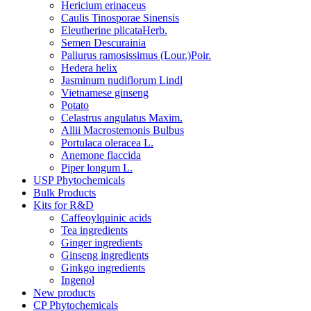
Hericium erinaceus
Caulis Tinosporae Sinensis
Eleutherine plicataHerb.
Semen Descurainia
Paliurus ramosissimus (Lour.)Poir.
Hedera helix
Jasminum nudiflorum Lindl
Vietnamese ginseng
Potato
Celastrus angulatus Maxim.
Allii Macrostemonis Bulbus
Portulaca oleracea L.
Anemone flaccida
Piper longum L.
USP Phytochemicals
Bulk Products
Kits for R&D
Caffeoylquinic acids
Tea ingredients
Ginger ingredients
Ginseng ingredients
Ginkgo ingredients
Ingenol
New products
CP Phytochemicals