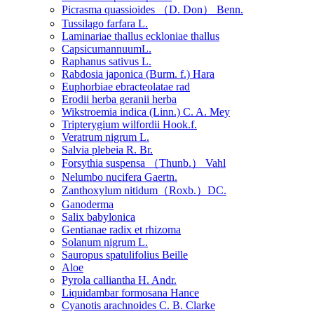
Picrasma quassioides （D. Don） Benn.
Tussilago farfara L.
Laminariae thallus eckloniae thallus
CapsicumannuumL.
Raphanus sativus L.
Rabdosia japonica (Burm. f.) Hara
Euphorbiae ebracteolatae rad
Erodii herba geranii herba
Wikstroemia indica (Linn.) C. A. Mey
Tripterygium wilfordii Hook.f.
Veratrum nigrum L.
Salvia plebeia R. Br.
Forsythia suspensa （Thunb.） Vahl
Nelumbo nucifera Gaertn.
Zanthoxylum nitidum（Roxb.）DC.
Ganoderma
Salix babylonica
Gentianae radix et rhizoma
Solanum nigrum L.
Sauropus spatulifolius Beille
Aloe
Pyrola calliantha H. Andr.
Liquidambar formosana Hance
Cyanotis arachnoides C. B. Clarke