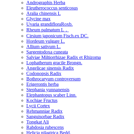
Andrographis Herba
Eleutherococcus senticosus
Aralia chinensis L
Glycine max
Uvaria grandifloraRoxb.
Rheum palmatum L．
Cirsium japonicum Fisch.ex DC.
Hordeum vulgare L.
Allium sativum L.
Sargentodoxa cuneata
Salviae Miltiorrhizae Radix et Rhizoma
Lophatherum gracile Brongn.
Angelicae sinensis Radix
Codonopsis Radix
Bothrocaryum controversum
Erigerontis herba
Stephania yunnanensis
Elephantopus scaber Linn.
Kochiae Fructus
Lycii Cortex
Rehmanniae Radix
Sanguisorbae Radix
Tongkat Ali
Rabdosia rubescens
Helicia nilagirica Bedd.