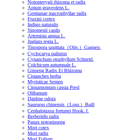
Notopterygii rhizoma et radix
Apium graveolens L.
Gentianae macrophyllae radix
Fraxini cortex
Indigo naturalis
Sinomenii caulis
Artemisia annua L.
Juglans regia L.
Tinospora sagittata（Oliv.）Gagnep.
Cyclocarya paliurus
Cynanchum otophyllum Schneid.
Colchicum autumnale L.
Ginseng Radix Et Rhizoma
Cistanches herba
Myristicae Semen
Cinnamomum cassia Presl
Olibanum
Daphne odora
Saururus chinensis（Lour.）Baill
Cephalotaxus fortunei Hook. f.
Berberidis radix
Panax notoginseng
Mori cotex
Mori radix
Mori Folium