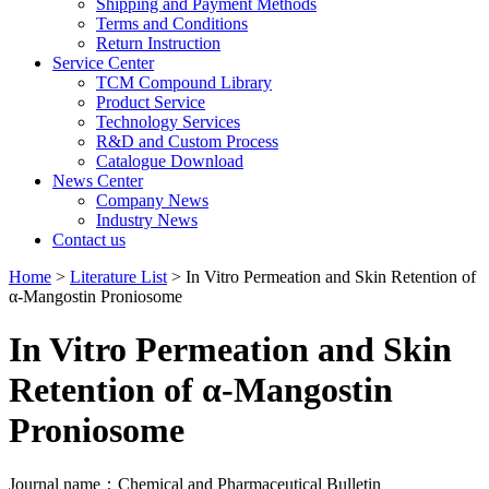
Shipping and Payment Methods
Terms and Conditions
Return Instruction
Service Center
TCM Compound Library
Product Service
Technology Services
R&D and Custom Process
Catalogue Download
News Center
Company News
Industry News
Contact us
Home
>
Literature List
> In Vitro Permeation and Skin Retention of
α-Mangostin Proniosome
In Vitro Permeation and Skin
Retention of α-Mangostin
Proniosome
Journal name：Chemical and Pharmaceutical Bulletin