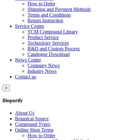
How to Order
Shipping and Payment Methods
Terms and Conditions
Return Instruction
Service Center
TCM Compound Library
Product Service
Technology Services
R&D and Custom Process
Catalogue Download
News Center
Company News
Industry News
Contact us
×
Biopurify
About Us
Botanical Source
Compound Types
Online Shop Terms
How to Order