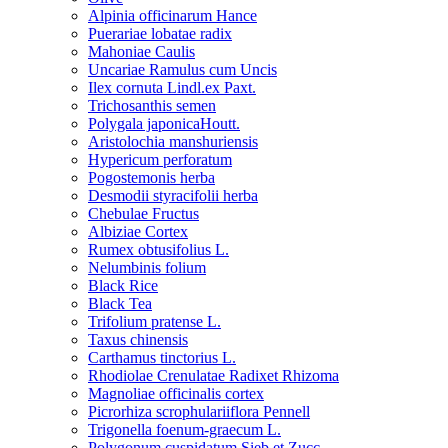
Alpinia officinarum Hance
Puerariae lobatae radix
Mahoniae Caulis
Uncariae Ramulus cum Uncis
Ilex cornuta Lindl.ex Paxt.
Trichosanthis semen
Polygala japonicaHoutt.
Aristolochia manshuriensis
Hypericum perforatum
Pogostemonis herba
Desmodii styracifolii herba
Chebulae Fructus
Albiziae Cortex
Rumex obtusifolius L.
Nelumbinis folium
Black Rice
Black Tea
Trifolium pratense L.
Taxus chinensis
Carthamus tinctorius L.
Rhodiolae Crenulatae Radixet Rhizoma
Magnoliae officinalis cortex
Picrorhiza scrophulariiflora Pennell
Trigonella foenum-graecum L.
Polygonum cuspidatum Sieb.et Zucc.