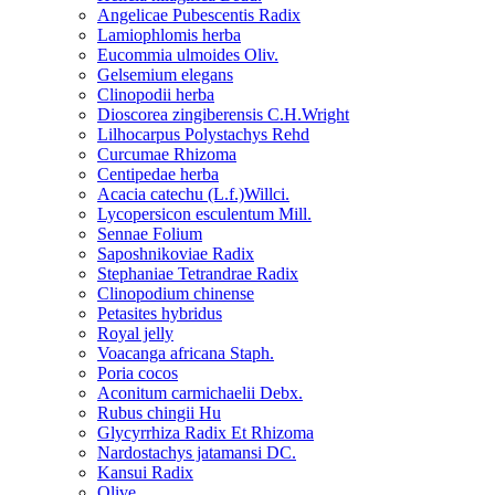
Angelicae Pubescentis Radix
Lamiophlomis herba
Eucommia ulmoides Oliv.
Gelsemium elegans
Clinopodii herba
Dioscorea zingiberensis C.H.Wright
Lilhocarpus Polystachys Rehd
Curcumae Rhizoma
Centipedae herba
Acacia catechu (L.f.)Willci.
Lycopersicon esculentum Mill.
Sennae Folium
Saposhnikoviae Radix
Stephaniae Tetrandrae Radix
Clinopodium chinense
Petasites hybridus
Royal jelly
Voacanga africana Staph.
Poria cocos
Aconitum carmichaelii Debx.
Rubus chingii Hu
Glycyrrhiza Radix Et Rhizoma
Nardostachys jatamansi DC.
Kansui Radix
Olive