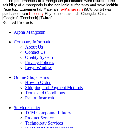
... The performances of α-mangostin proniosome were related to the
solubility of α-mangostin in the non-ionic surfactants and soya lecithin.
Page top. Experimental. Materials.
α-Mangostin
(98% purity) was
purchased from
Biopurify
Phytochemicals Ltd., Chengdu, China. ...
[Google+] [Facebook] [Twitter]
Related Products
Alpha-Mangostin
Company Information
About Us
Contact Us
Quality System
Privacy Policies
Legal Window
Online Shop Terms
How to Order
Shipping and Payment Methods
Terms and Conditions
Return Instruction
Service Center
TCM Compound Library
Product Service
Technology Services