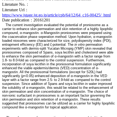
Literature No.：
Literature Url：
https://www.jstage.jst.go.jp/article/cpb/64/12/64_c16-00425/_html
Date publication：20161201
The current investigation evaluated the potential of proniosome as a
carrier to enhance skin permeation and skin retention of a highly lipophilic
compound, α-mangostin. α-Mangostin proniosomes were prepared using
the coacervation phase seperation method. Upon hydration, α-mangostin
loaded niosomes were characterized for size, polydispersity index (PDI),
entrapment efficiency (EE) and ζ-potential. The
in vitro
permeation
experiments with dermis-split Yucatan Micropig (YMP) skin revealed that
proniosomes composed of Spans, soya lecithin and cholesterol were able
to enhance the skin permeation of α-mangostin with a factor range from
1.8- to 8.0-fold as compared to the control suspension. Furthermore,
incorporation of soya lecithin in the proniosomal formulation significantly
enhanced the viable epidermis/dermis (VED) concentration of α-
mangostin. All the proniosomal formulations (except for S20L) had
significantly (
p
<0.05) enhanced deposition of α-mangostin in the VED
layer with a factor range from 2.5- to 2.9-fold as compared to the control
suspension. Since addition of Spans and soya lecithin in water improved
the solubility of α-mangostin, this would be related to the enhancement of
skin permeation and skin concentration of α-mangostin. The choice of
non-ionic surfactant in proniosomes is an important factor governing the
skin permeation and skin retention of α-mangostin. These results
suggested that proniosomes can be utilized as a carrier for highly lipophilic
compound like α-mangostin for topical application.