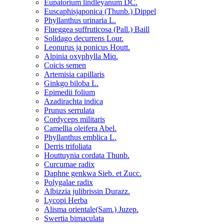
Eupatorium lindleyanum DC.
Euscaphisjaponica (Thunb.) Dippel
Phyllanthus urinaria L.
Flueggea suffruticosa (Pall.) Baill
Solidago decurrens Lour.
Leonurus ja ponicus Houtt.
Alpinia oxyphylla Miq.
Coicis semen
Artemisia capillaris
Ginkgo biloba L.
Epimedii folium
Azadirachta indica
Prunus serrulata
Cordyceps militaris
Camellia oleifera Abel.
Phyllanthus emblica L.
Derris trifoliata
Houttuynia cordata Thunb.
Curcumae radix
Daphne genkwa Sieb. et Zucc.
Polygalae radix
Albizzia julibrissin Durazz.
Lycopi Herba
Alisma orientale(Sam.) Juzep.
Swertia bimaculata