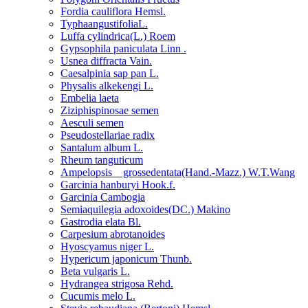
Fordia cauliflora Hemsl.
TyphaangustifoliaL.
Luffa cylindrica(L.) Roem
Gypsophila paniculata Linn .
Usnea diffracta Vain.
Caesalpinia sap pan L.
Physalis alkekengi L.
Embelia laeta
Ziziphispinosae semen
Aesculi semen
Pseudostellariae radix
Santalum album L.
Rheum tanguticum
Ampelopsis grossedentata(Hand.-Mazz.) W.T.Wang
Garcinia hanburyi Hook.f.
Garcinia Cambogia
Semiaquilegia adoxoides(DC.) Makino
Gastrodia elata Bl.
Carpesium abrotanoides
Hyoscyamus niger L.
Hypericum japonicum Thunb.
Beta vulgaris L.
Hydrangea strigosa Rehd.
Cucumis melo L.