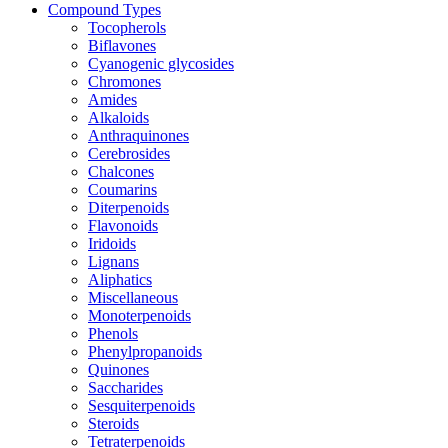
Compound Types
Tocopherols
Biflavones
Cyanogenic glycosides
Chromones
Amides
Alkaloids
Anthraquinones
Cerebrosides
Chalcones
Coumarins
Diterpenoids
Flavonoids
Iridoids
Lignans
Aliphatics
Miscellaneous
Monoterpenoids
Phenols
Phenylpropanoids
Quinones
Saccharides
Sesquiterpenoids
Steroids
Tetraterpenoids