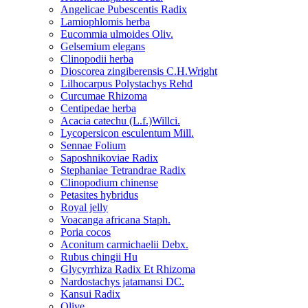
Angelicae Pubescentis Radix
Lamiophlomis herba
Eucommia ulmoides Oliv.
Gelsemium elegans
Clinopodii herba
Dioscorea zingiberensis C.H.Wright
Lilhocarpus Polystachys Rehd
Curcumae Rhizoma
Centipedae herba
Acacia catechu (L.f.)Willci.
Lycopersicon esculentum Mill.
Sennae Folium
Saposhnikoviae Radix
Stephaniae Tetrandrae Radix
Clinopodium chinense
Petasites hybridus
Royal jelly
Voacanga africana Staph.
Poria cocos
Aconitum carmichaelii Debx.
Rubus chingii Hu
Glycyrrhiza Radix Et Rhizoma
Nardostachys jatamansi DC.
Kansui Radix
Olive