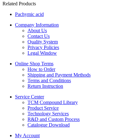
Related Products
Pachymic acid
Company Information
About Us
Contact Us
Quality System
Privacy Policies
Legal Window
Online Shop Terms
How to Order
Shipping and Payment Methods
Terms and Conditions
Return Instruction
Service Center
TCM Compound Library
Product Service
Technology Services
R&D and Custom Process
Catalogue Download
My Account