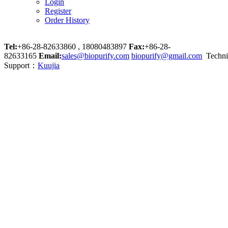
Login
Register
Order History
Tel:
+86-28-82633860 , 18080483897
Fax:
+86-28-
82633165
Email:
sales@biopurify.com
biopurify@gmail.com
Techni
Support：
Kuujia