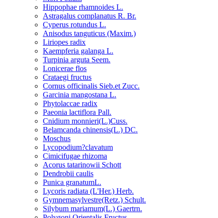
Hippophae rhamnoides L.
Astragalus complanatus R. Br.
Cyperus rotundus L.
Anisodus tanguticus (Maxim.)
Liriopes radix
Kaempferia galanga L.
Turpinia arguta Seem.
Lonicerae flos
Crataegi fructus
Cornus officinalis Sieb.et Zucc.
Garcinia mangostana L.
Phytolaccae radix
Paeonia lactiflora Pall.
Cnidium monnieri(L.)Cuss.
Belamcanda chinensis(L.) DC.
Moschus
Lycopodium?clavatum
Cimicifugae rhizoma
Acorus tatarinowii Schott
Dendrobii caulis
Punica granatumL.
Lycoris radiata (L'Her.) Herb.
Gymnemasylvestre(Retz.) Schult.
Silybum mariamum(L.) Gaertrn.
Polygoni Orientalis Fructus