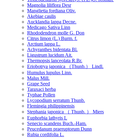
Magnolia liliflora Desr
Manglietia fordiana Oliv.
Akebiae caulis
Aucklandia lappa Decne.
Medicago Sativa Linn
Rhododendron molle G. Don
Citrus limon (L.) Burm. f.
Arctium lappa L.
Achyranthes bidentata Bl.
Ligustrum lucidum Ait.
Thermopsis lanceolata R.Br.
Eriobotrya japonica （Thunb.） Lindl.
Humulus lupulus Linn.
Malus Mill.
Grape Seed
Taraxaci herba
Typhae Pollen
Lycopodium serratum Thunb.
Flemingia philippinensis
Stephania japonica （ Thunb. ） Miers
Euphorbia lathyris L
Senecio scandens Buch.-Ham.
Peucedanum praeruptorum Dunn
Rubia cordifolia L.