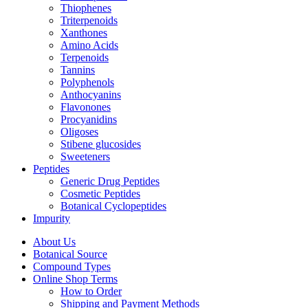
Thiophenes
Triterpenoids
Xanthones
Amino Acids
Terpenoids
Tannins
Polyphenols
Anthocyanins
Flavonones
Procyanidins
Oligoses
Stibene glucosides
Sweeteners
Peptides
Generic Drug Peptides
Cosmetic Peptides
Botanical Cyclopeptides
Impurity
About Us
Botanical Source
Compound Types
Online Shop Terms
How to Order
Shipping and Payment Methods