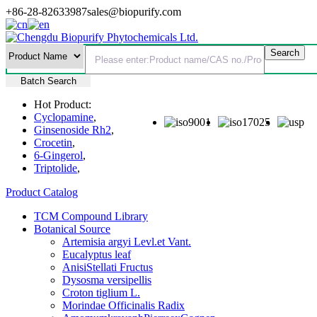
+86-28-82633987
sales@biopurify.com
Batch Search
Hot Product:
Cyclopamine
,
Ginsenoside Rh2
,
Crocetin
,
6-Gingerol
,
Triptolide
,
Product Catalog
TCM Compound Library
Botanical Source
Artemisia argyi Levl.et Vant.
Eucalyptus leaf
AnisiStellati Fructus
Dysosma versipellis
Croton tiglium L.
Morindae Officinalis Radix