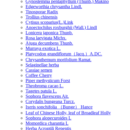
Gynostemma pentaphyllum (Thunb.) Makino
Edgeworthia chrysantha Lindl.
Tinosporae Radix
Trollius chinensis
Cytisus scoparius(L.)Link
Anoectochilus roxburghii (Wall.) Lindl
Lonicera japonica Thunb.
Rosa laevigata Michx.
Ajuga decumbens Thunb.
Murraya exotica L.
Platycodon grandiflorum（Jacq.）A.DC.
Chrysanthemum morifolium Ramat.
Selaginellae herba
Cassiae semen
Coffee Cherry
Piper methysticum Forst
Theobroma cacao L.
Tagetes patula L.
Sophora flavescens Ait.
Corydalis bungeana Turcz.
Ixeris sonchifolia （Bunge） Hance
Leaf of Chinese Holly, leaf of Broadleaf Holly
Sophora alopecuroides L
Momordica charantia L
Herba Acroptili Repentis