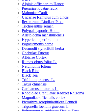
Alpinia officinarum Hance
Puerariae lobatae radix
Mahoniae Caulis
Uncariae Ramulus cum Uncis
Ilex cornuta Lindl.ex Paxt.
Trichosanthis semen
Polygala japonicaHoutt.
Aristolochia manshuriensis
Hypericum perforatum
Pogostemonis herba
Desmodii styracifolii herba
Chebulae Fructus
Albiziae Cortex
Rumex obtusifolius L.
Nelumbinis folium
Black Rice
Black Tea
Trifolium pratense L.
Taxus chinensis
Carthamus tinctorius L.
Rhodiolae Crenulatae Radixet Rhizoma
Magnoliae officinalis cortex
Picrorhiza scrophulariiflora Pennell
Trigonella foenum-graecum L.
Polygonum cuspidatum Sieb.et Zucc.