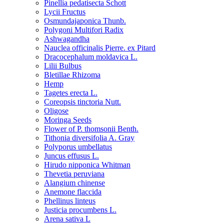
Pinellia pedatisecta Schott
Lycii Fructus
Osmundajaponica Thunb.
Polygoni Multifori Radix
Ashwagandha
Nauclea officinalis Pierre. ex Pitard
Dracocephalum moldavica L.
Lilii Bulbus
Bletillae Rhizoma
Hemp
Tagetes erecta L.
Coreopsis tinctoria Nutt.
Oligose
Moringa Seeds
Flower of P. thomsonii Benth.
Tithonia diversifolia A. Gray
Polyporus umbellatus
Juncus effusus L.
Hirudo nipponica Whitman
Thevetia peruviana
Alangium chinense
Anemone flaccida
Phellinus linteus
Justicia procumbens L.
Arena sativa L