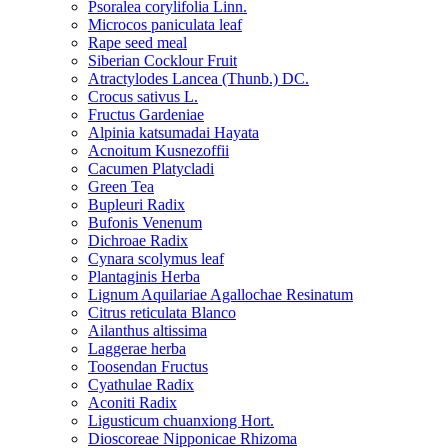
Psoralea corylifolia Linn.
Microcos paniculata leaf
Rape seed meal
Siberian Cocklour Fruit
Atractylodes Lancea (Thunb.) DC.
Crocus sativus L.
Fructus Gardeniae
Alpinia katsumadai Hayata
Acnoitum Kusnezoffii
Cacumen Platycladi
Green Tea
Bupleuri Radix
Bufonis Venenum
Dichroae Radix
Cynara scolymus leaf
Plantaginis Herba
Lignum Aquilariae Agallochae Resinatum
Citrus reticulata Blanco
Ailanthus altissima
Laggerae herba
Toosendan Fructus
Cyathulae Radix
Aconiti Radix
Ligusticum chuanxiong Hort.
Dioscoreae Nipponicae Rhizoma