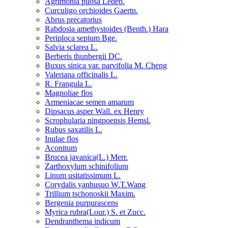
Agrimonia pilosa Ledeb.
Curculigo orchioides Gaertn.
Abrus precatorius
Rabdosia amethystoides (Benth.) Hara
Periploca sepium Bge.
Salvia sclarea L.
Berberis thunbergii DC.
Buxus sinica var. parvifolia M. Cheng
Valeriana officinalis L.
R. Frangula L.
Magnoliae flos
Armeniacae semen amarum
Dipsacus asper Wall. ex Henry
Scrophularia ningpoensis Hemsl.
Rubus saxatilis L.
Inulae flos
Aconitum
Brucea javanica(L.) Merr.
Zarthoxylum schinifolium
Linum usitatissimum L.
Corydalis yanhusuo W.T.Wang
Trillium tschonoskii Maxim.
Bergenia purpurascens
Myrica rubra(Lour.) S. et Zucc.
Dendranthema indicum