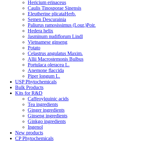
Hericium erinaceus
Caulis Tinosporae Sinensis
Eleutherine plicataHerb.
Semen Descurainia
Paliurus ramosissimus (Lour.)Poir.
Hedera helix
Jasminum nudiflorum Lindl
Vietnamese ginseng
Potato
Celastrus angulatus Maxim.
Allii Macrostemonis Bulbus
Portulaca oleracea L.
Anemone flaccida
Piper longum L.
USP Phytochemicals
Bulk Products
Kits for R&D
Caffeoylquinic acids
Tea ingredients
Ginger ingredients
Ginseng ingredients
Ginkgo ingredients
Ingenol
New products
CP Phytochemicals