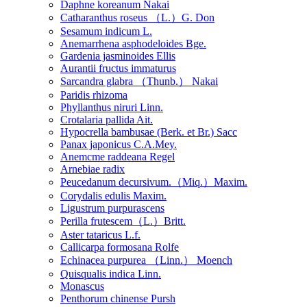
Daphne koreanum Nakai
Catharanthus roseus （L.）G. Don
Sesamum indicum L.
Anemarrhena asphodeloides Bge.
Gardenia jasminoides Ellis
Aurantii fructus immaturus
Sarcandra glabra （Thunb.） Nakai
Paridis rhizoma
Phyllanthus niruri Linn.
Crotalaria pallida Ait.
Hypocrella bambusae (Berk. et Br.) Sacc
Panax japonicus C.A.Mey.
Anemcme raddeana Regel
Arnebiae radix
Peucedanum decursivum.（Miq.）Maxim.
Corydalis edulis Maxim.
Ligustrum purpurascens
Perilla frutescem（L.）Britt.
Aster tataricus L.f.
Callicarpa formosana Rolfe
Echinacea purpurea （Linn.） Moench
Quisqualis indica Linn.
Monascus
Penthorum chinense Pursh