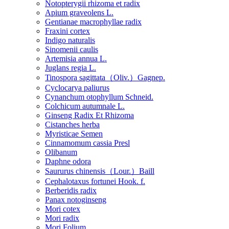
Notopterygii rhizoma et radix
Apium graveolens L.
Gentianae macrophyllae radix
Fraxini cortex
Indigo naturalis
Sinomenii caulis
Artemisia annua L.
Juglans regia L.
Tinospora sagittata（Oliv.）Gagnep.
Cyclocarya paliurus
Cynanchum otophyllum Schneid.
Colchicum autumnale L.
Ginseng Radix Et Rhizoma
Cistanches herba
Myristicae Semen
Cinnamomum cassia Presl
Olibanum
Daphne odora
Saururus chinensis（Lour.）Baill
Cephalotaxus fortunei Hook. f.
Berberidis radix
Panax notoginseng
Mori cotex
Mori radix
Mori Folium