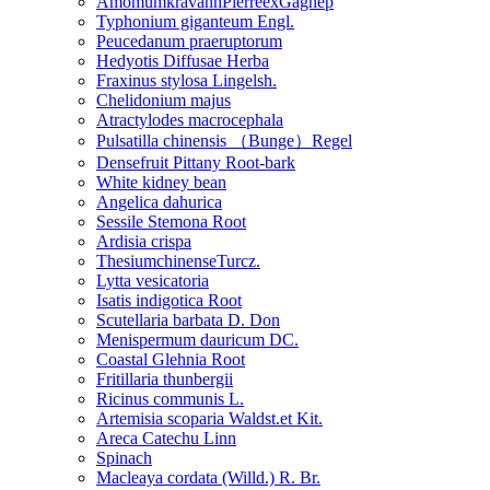
AmomumkravanhPierreexGagnep
Typhonium giganteum Engl.
Peucedanum praeruptorum
Hedyotis Diffusae Herba
Fraxinus stylosa Lingelsh.
Chelidonium majus
Atractylodes macrocephala
Pulsatilla chinensis （Bunge）Regel
Densefruit Pittany Root-bark
White kidney bean
Angelica dahurica
Sessile Stemona Root
Ardisia crispa
ThesiumchinenseTurcz.
Lytta vesicatoria
Isatis indigotica Root
Scutellaria barbata D. Don
Menispermum dauricum DC.
Coastal Glehnia Root
Fritillaria thunbergii
Ricinus communis L.
Artemisia scoparia Waldst.et Kit.
Areca Catechu Linn
Spinach
Macleaya cordata (Willd.) R. Br.