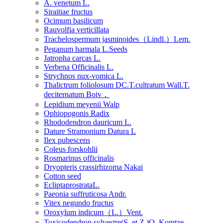
A. venetum L.
Siraitiae fructus
Ocimum basilicum
Rauvolfia verticillata
Trachelospermum jasminoides（Lindl.）Lem.
Peganum harmala L.Seeds
Jatropha carcas L.
Verbena Officinalis L.
Strychnos nux-vomica L.
Thalictrum foliolosum DC.T.cultratum Wall.T.
deciternatum Boiv，
Lepidium meyenii Walp
Ophiopogonis Radix
Rhododendron dauricum L.
Dature Stramonium Datura L
Ilex pubescens
Coleus forskohlii
Rosmarinus officinalis
Dryopteris crassirhizoma Nakai
Cotton seed
EcliptaprostrataL.
Paeonia suffruticosa Andr.
Vitex negundo fructus
Oroxylum indicum（L.）Vent.
Toxicodendron sylvestre(S. et Z.)O. Komtze