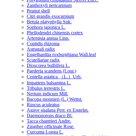
Zanthoxyli pericarpium
Peanut shell
Citri grandis exocarpium
Betula platyphylla Suk.
Sophora japonica L.
Phellodendri chinensis cortex
Artemisia annua Linn.
Coptidis rhizoma
Astragali radix
Engelhardtia roxburghiana Wall.leaf
Scutellariae radix
Dioscorea bulbifera L.
Paederia scandens (Lour.)
Centella asiatica （L.）Urb.
Impatiens balsamina L.
Tribulus terrestris L.
Nerium indicum Mill.
Bacopa monnieri (L.) Wettst.
Ruscus aculeatus
Agave sisalana Perr. ex Engelm.
Daemonorops draco Bl.
Tacca chantrieri Andre.
Zingiber officinale Rose.
Curcuma Longa L.