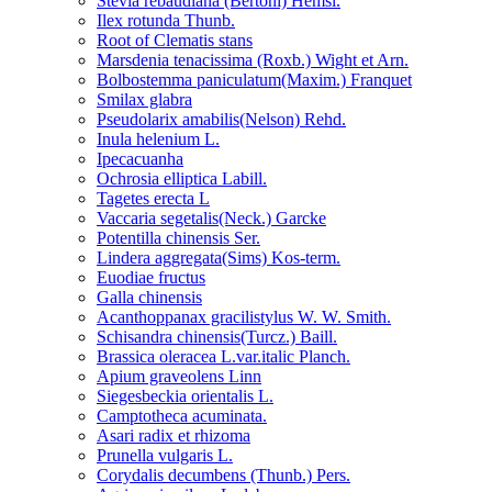
Stevia rebaudiana (Bertoni) Hemsl.
Ilex rotunda Thunb.
Root of Clematis stans
Marsdenia tenacissima (Roxb.) Wight et Arn.
Bolbostemma paniculatum(Maxim.) Franquet
Smilax glabra
Pseudolarix amabilis(Nelson) Rehd.
Inula helenium L.
Ipecacuanha
Ochrosia elliptica Labill.
Tagetes erecta L
Vaccaria segetalis(Neck.) Garcke
Potentilla chinensis Ser.
Lindera aggregata(Sims) Kos-term.
Euodiae fructus
Galla chinensis
Acanthoppanax gracilistylus W. W. Smith.
Schisandra chinensis(Turcz.) Baill.
Brassica oleracea L.var.italic Planch.
Apium graveolens Linn
Siegesbeckia orientalis L.
Camptotheca acuminata.
Asari radix et rhizoma
Prunella vulgaris L.
Corydalis decumbens (Thunb.) Pers.