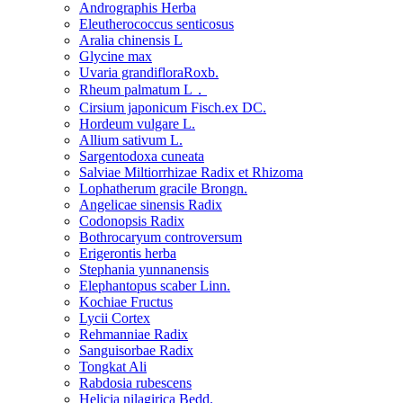
Andrographis Herba
Eleutherococcus senticosus
Aralia chinensis L
Glycine max
Uvaria grandifloraRoxb.
Rheum palmatum L．
Cirsium japonicum Fisch.ex DC.
Hordeum vulgare L.
Allium sativum L.
Sargentodoxa cuneata
Salviae Miltiorrhizae Radix et Rhizoma
Lophatherum gracile Brongn.
Angelicae sinensis Radix
Codonopsis Radix
Bothrocaryum controversum
Erigerontis herba
Stephania yunnanensis
Elephantopus scaber Linn.
Kochiae Fructus
Lycii Cortex
Rehmanniae Radix
Sanguisorbae Radix
Tongkat Ali
Rabdosia rubescens
Helicia nilagirica Bedd.