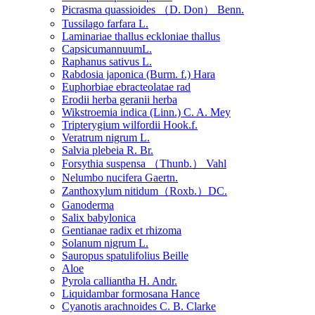
Picrasma quassioides （D. Don） Benn.
Tussilago farfara L.
Laminariae thallus eckloniae thallus
CapsicumannuumL.
Raphanus sativus L.
Rabdosia japonica (Burm. f.) Hara
Euphorbiae ebracteolatae rad
Erodii herba geranii herba
Wikstroemia indica (Linn.) C. A. Mey
Tripterygium wilfordii Hook.f.
Veratrum nigrum L.
Salvia plebeia R. Br.
Forsythia suspensa （Thunb.） Vahl
Nelumbo nucifera Gaertn.
Zanthoxylum nitidum（Roxb.）DC.
Ganoderma
Salix babylonica
Gentianae radix et rhizoma
Solanum nigrum L.
Sauropus spatulifolius Beille
Aloe
Pyrola calliantha H. Andr.
Liquidambar formosana Hance
Cyanotis arachnoides C. B. Clarke