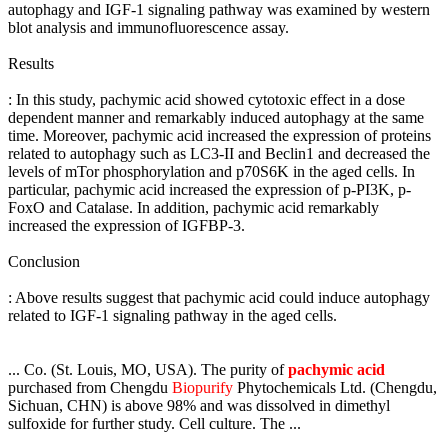
autophagy and IGF-1 signaling pathway was examined by western
blot analysis and immunofluorescence assay.
Results
: In this study, pachymic acid showed cytotoxic effect in a dose
dependent manner and remarkably induced autophagy at the same
time. Moreover, pachymic acid increased the expression of proteins
related to autophagy such as LC3-II and Beclin1 and decreased the
levels of mTor phosphorylation and p70S6K in the aged cells. In
particular, pachymic acid increased the expression of p-PI3K, p-
FoxO and Catalase. In addition, pachymic acid remarkably
increased the expression of IGFBP-3.
Conclusion
: Above results suggest that pachymic acid could induce autophagy
related to IGF-1 signaling pathway in the aged cells.
... Co. (St. Louis, MO, USA). The purity of
pachymic acid
purchased from Chengdu
Biopurify
Phytochemicals Ltd. (Chengdu,
Sichuan, CHN) is above 98% and was dissolved in dimethyl
sulfoxide for further study. Cell culture. The ...