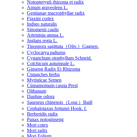
Notopterygii rhizoma et radix
Apium graveolens L.
Gentianae macrophyllae radix
Fraxini cortex
Indigo naturalis
Sinomenii caulis
Artemisia annua L.
Juglans regia L.
Tinospora sagittata（Oliv.）Gagnep.
Cyclocarya paliurus
Cynanchum otophyllum Schneid.
Colchicum autumnale L.
Ginseng Radix Et Rhizoma
Cistanches herba
Myristicae Semen
Cinnamomum cassia Presl
Olibanum
Daphne odora
Saururus chinensis（Lour.）Baill
Cephalotaxus fortunei Hook. f.
Berberidis radix
Panax notoginseng
Mori cotex
Mori radix
Mori Folium