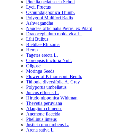
Pinellia pedatisecta Schott
Lycii Fructus
Osmundajaponica Thunb.
Polygoni Multifori Radix
Ashwagandha
Nauclea officinalis Pierre. ex Pitard
Dracocephalum moldavica L.
Lilii Bulbus
Bletillae Rhizoma
Hemp
Tagetes erecta L.
Coreopsis tinctoria Nutt.
Oligose
Moringa Seeds
Flower of P. thomsonii Benth.
Tithonia diversifolia A. Gray
Polyporus umbellatus
Juncus effusus L.
Hirudo nipponica Whitman
Thevetia peruviana
Alangium chinense
Anemone flaccida
Phellinus linteus
Justicia procumbens L.
Arena sativa L