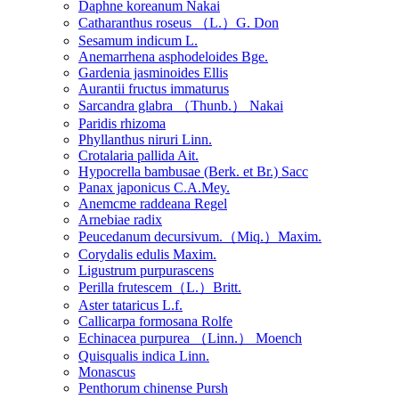
Daphne koreanum Nakai
Catharanthus roseus （L.）G. Don
Sesamum indicum L.
Anemarrhena asphodeloides Bge.
Gardenia jasminoides Ellis
Aurantii fructus immaturus
Sarcandra glabra （Thunb.） Nakai
Paridis rhizoma
Phyllanthus niruri Linn.
Crotalaria pallida Ait.
Hypocrella bambusae (Berk. et Br.) Sacc
Panax japonicus C.A.Mey.
Anemcme raddeana Regel
Arnebiae radix
Peucedanum decursivum.（Miq.）Maxim.
Corydalis edulis Maxim.
Ligustrum purpurascens
Perilla frutescem（L.）Britt.
Aster tataricus L.f.
Callicarpa formosana Rolfe
Echinacea purpurea （Linn.） Moench
Quisqualis indica Linn.
Monascus
Penthorum chinense Pursh