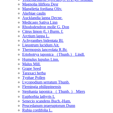
Magnolia liliflora Desr
Manglietia fordiana Oliv.
Akebiae caulis
Aucklandia lappa Decne.
Medicago Sativa Linn
Rhododendron molle G. Don
Citrus limon (L.) Burm. f.
Arctium lappa L.
Achyranthes bidentata Bl.
Ligustrum lucidum Ait.
Thermopsis lanceolata R.Br.
Eriobotrya japonica （Thunb.） Lindl.
Humulus lupulus Linn.
Malus Mill.
Grape Seed
Taraxaci herba
Typhae Pollen
Lycopodium serratum Thunb.
Flemingia philippinensis
Stephania japonica （ Thunb. ） Miers
Euphorbia lathyris L
Senecio scandens Buch.-Ham.
Peucedanum praeruptorum Dunn
Rubia cordifolia L.