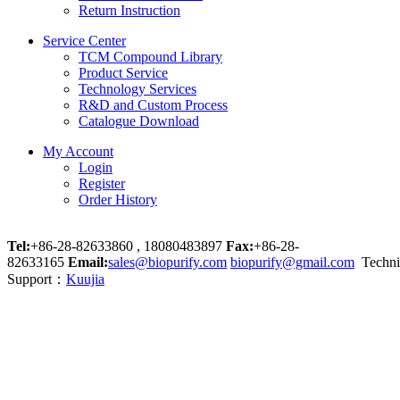
Return Instruction
Service Center
TCM Compound Library
Product Service
Technology Services
R&D and Custom Process
Catalogue Download
My Account
Login
Register
Order History
Tel:
+86-28-82633860 , 18080483897
Fax:
+86-28-
82633165
Email:
sales@biopurify.com
biopurify@gmail.com
Techni
Support：
Kuujia