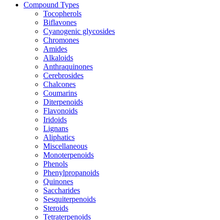
Compound Types
Tocopherols
Biflavones
Cyanogenic glycosides
Chromones
Amides
Alkaloids
Anthraquinones
Cerebrosides
Chalcones
Coumarins
Diterpenoids
Flavonoids
Iridoids
Lignans
Aliphatics
Miscellaneous
Monoterpenoids
Phenols
Phenylpropanoids
Quinones
Saccharides
Sesquiterpenoids
Steroids
Tetraterpenoids