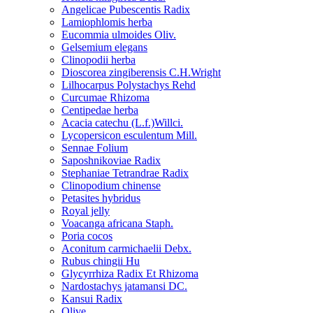
Angelicae Pubescentis Radix
Lamiophlomis herba
Eucommia ulmoides Oliv.
Gelsemium elegans
Clinopodii herba
Dioscorea zingiberensis C.H.Wright
Lilhocarpus Polystachys Rehd
Curcumae Rhizoma
Centipedae herba
Acacia catechu (L.f.)Willci.
Lycopersicon esculentum Mill.
Sennae Folium
Saposhnikoviae Radix
Stephaniae Tetrandrae Radix
Clinopodium chinense
Petasites hybridus
Royal jelly
Voacanga africana Staph.
Poria cocos
Aconitum carmichaelii Debx.
Rubus chingii Hu
Glycyrrhiza Radix Et Rhizoma
Nardostachys jatamansi DC.
Kansui Radix
Olive