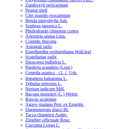
Zanthoxyli pericarpium
Peanut shell
Citri grandis exocarpium
Betula platyphylla Suk.
Sophora japonica L.
Phellodendri chinensis cortex
Artemisia annua Linn.
Coptidis rhizoma
Astragali radix
Engelhardtia roxburghiana Wall.leaf
Scutellariae radix
Dioscorea bulbifera L.
Paederia scandens (Lour.)
Centella asiatica （L.）Urb.
Impatiens balsamina L.
Tribulus terrestris L.
Nerium indicum Mill.
Bacopa monnieri (L.) Wettst.
Ruscus aculeatus
Agave sisalana Perr. ex Engelm.
Daemonorops draco Bl.
Tacca chantrieri Andre.
Zingiber officinale Rose.
Curcuma Longa L.