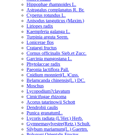
Hippophae rhamnoides L.
Astragalus complanatus R. Br.
Cyperus rotundus L.
Anisodus tanguticus (Maxim.)
Liriopes radix
Kaempferia galanga L.
Turpinia arguta Seem.
Lonicerae flos
Crataegi fructus
Cornus officinalis Sieb.et Zucc.
Garcinia mangostana L.
Phytolaccae radix
Paeonia lactiflora Pall.
Cnidium monnieri(L.)Cuss.
Belamcanda chinensis(L.) DC.
Moschus
Lycopodium?clavatum
Cimicifugae rhizoma
Acorus tatarinowii Schott
Dendrobii caulis
Punica granatumL.
Lycoris radiata (L'Her.) Herb.
Gymnemasylvestre(Retz.) Schult.
Silybum mariamum(L.) Gaertrn.
Polygoni Orientalis Fructus