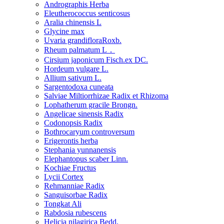
Andrographis Herba
Eleutherococcus senticosus
Aralia chinensis L
Glycine max
Uvaria grandifloraRoxb.
Rheum palmatum L．
Cirsium japonicum Fisch.ex DC.
Hordeum vulgare L.
Allium sativum L.
Sargentodoxa cuneata
Salviae Miltiorrhizae Radix et Rhizoma
Lophatherum gracile Brongn.
Angelicae sinensis Radix
Codonopsis Radix
Bothrocaryum controversum
Erigerontis herba
Stephania yunnanensis
Elephantopus scaber Linn.
Kochiae Fructus
Lycii Cortex
Rehmanniae Radix
Sanguisorbae Radix
Tongkat Ali
Rabdosia rubescens
Helicia nilagirica Bedd.