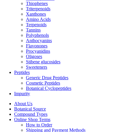
Thiophenes
Triterpenoids
Xanthones
Amino Acids
Terpenoids
Tannins
Polyphenols
Anthocyanins
Flavonones
Procyanidins
Oligoses
Stibene glucosides
Sweeteners
Peptides
Generic Drug Peptides
Cosmetic Peptides
Botanical Cyclopeptides
Impurity
About Us
Botanical Source
Compound Types
Online Shop Terms
How to Order
Shipping and Payment Methods