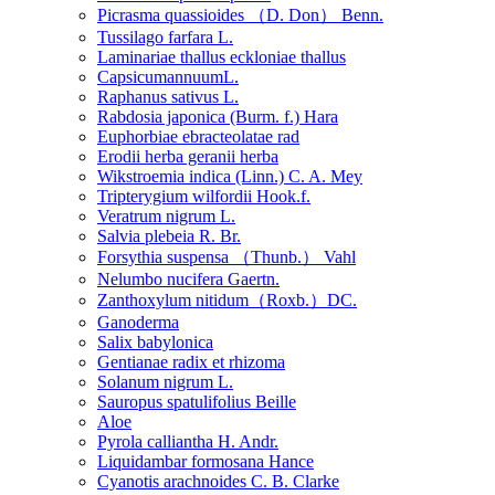
Picrasma quassioides （D. Don） Benn.
Tussilago farfara L.
Laminariae thallus eckloniae thallus
CapsicumannuumL.
Raphanus sativus L.
Rabdosia japonica (Burm. f.) Hara
Euphorbiae ebracteolatae rad
Erodii herba geranii herba
Wikstroemia indica (Linn.) C. A. Mey
Tripterygium wilfordii Hook.f.
Veratrum nigrum L.
Salvia plebeia R. Br.
Forsythia suspensa （Thunb.） Vahl
Nelumbo nucifera Gaertn.
Zanthoxylum nitidum（Roxb.）DC.
Ganoderma
Salix babylonica
Gentianae radix et rhizoma
Solanum nigrum L.
Sauropus spatulifolius Beille
Aloe
Pyrola calliantha H. Andr.
Liquidambar formosana Hance
Cyanotis arachnoides C. B. Clarke