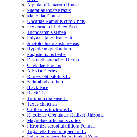
Alpinia officinarum Hance
Puerariae lobatae radix
Mahoniae Caulis
Uncariae Ramulus cum Uncis
Ilex cornuta Lindl.ex Paxt.
Trichosanthis semen
Polygala japonicaHoutt.
Aristolochia manshuriensis
Hypericum perforatum
Pogostemonis herba
Desmodii styracifolii herba
Chebulae Fructus
Albiziae Cortex
Rumex obtusifolius L.
Nelumbinis folium
Black Rice
Black Tea
Trifolium pratense L.
Taxus chinensis
Carthamus tinctorius L.
Rhodiolae Crenulatae Radixet Rhizoma
Magnoliae officinalis cortex
Picrorhiza scrophulariiflora Pennell
Trigonella foenum-graecum L.
Polygonum cuspidatum Sieb.et Zucc.