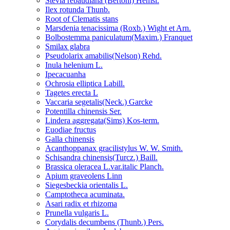
Stevia rebaudiana (Bertoni) Hemsl.
Ilex rotunda Thunb.
Root of Clematis stans
Marsdenia tenacissima (Roxb.) Wight et Arn.
Bolbostemma paniculatum(Maxim.) Franquet
Smilax glabra
Pseudolarix amabilis(Nelson) Rehd.
Inula helenium L.
Ipecacuanha
Ochrosia elliptica Labill.
Tagetes erecta L
Vaccaria segetalis(Neck.) Garcke
Potentilla chinensis Ser.
Lindera aggregata(Sims) Kos-term.
Euodiae fructus
Galla chinensis
Acanthoppanax gracilistylus W. W. Smith.
Schisandra chinensis(Turcz.) Baill.
Brassica oleracea L.var.italic Planch.
Apium graveolens Linn
Siegesbeckia orientalis L.
Camptotheca acuminata.
Asari radix et rhizoma
Prunella vulgaris L.
Corydalis decumbens (Thunb.) Pers.