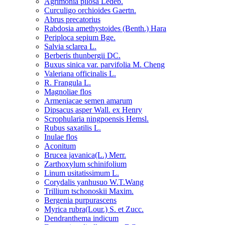
Agrimonia pilosa Ledeb.
Curculigo orchioides Gaertn.
Abrus precatorius
Rabdosia amethystoides (Benth.) Hara
Periploca sepium Bge.
Salvia sclarea L.
Berberis thunbergii DC.
Buxus sinica var. parvifolia M. Cheng
Valeriana officinalis L.
R. Frangula L.
Magnoliae flos
Armeniacae semen amarum
Dipsacus asper Wall. ex Henry
Scrophularia ningpoensis Hemsl.
Rubus saxatilis L.
Inulae flos
Aconitum
Brucea javanica(L.) Merr.
Zarthoxylum schinifolium
Linum usitatissimum L.
Corydalis yanhusuo W.T.Wang
Trillium tschonoskii Maxim.
Bergenia purpurascens
Myrica rubra(Lour.) S. et Zucc.
Dendranthema indicum