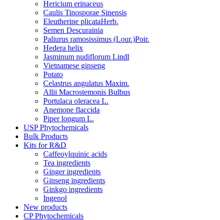
Hericium erinaceus
Caulis Tinosporae Sinensis
Eleutherine plicataHerb.
Semen Descurainia
Paliurus ramosissimus (Lour.)Poir.
Hedera helix
Jasminum nudiflorum Lindl
Vietnamese ginseng
Potato
Celastrus angulatus Maxim.
Allii Macrostemonis Bulbus
Portulaca oleracea L.
Anemone flaccida
Piper longum L.
USP Phytochemicals
Bulk Products
Kits for R&D
Caffeoylquinic acids
Tea ingredients
Ginger ingredients
Ginseng ingredients
Ginkgo ingredients
Ingenol
New products
CP Phytochemicals