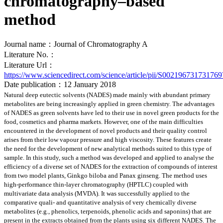
chromatography–based
method
Journal name：Journal of Chromatography A
Literature No.：
Literature Url：
https://www.sciencedirect.com/science/article/pii/S002196731731769
Date publication：12 January 2018
Natural deep eutectic solvents (NADES) made mainly with abundant primary
metabolites are being increasingly applied in green chemistry. The advantages
of NADES as green solvents have led to their use in novel green products for the
food, cosmetics and pharma markets. However, one of the main difficulties
encountered in the development of novel products and their quality control
arises from their low vapour pressure and high viscosity. These features create
the need for the development of new analytical methods suited to this type of
sample. In this study, such a method was developed and applied to analyse the
efficiency of a diverse set of NADES for the extraction of compounds of interest
from two model plants, Ginkgo biloba and Panax ginseng. The method uses
high-performance thin-layer chromatography (HPTLC) coupled with
multivariate data analysis (MVDA). It was successfully applied to the
comparative quali- and quantitative analysis of very chemically diverse
metabolites (e.g., phenolics, terpenoids, phenolic acids and saponins) that are
present in the extracts obtained from the plants using six different NADES. The