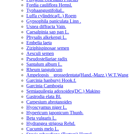
Fordia cauliflora Hemsl.
TyphaangustifoliaL.
Luffa cylindrica(L.) Roem
Gypsophila paniculata Linn .
Usnea diffracta Vain.
Caesalpinia sap pan L.
Physalis alkekengi L.
Embelia laeta
Ziziphispinosae semen
Aesculi semen
Pseudostellariae radix
Santalum album L.
Rheum tanguticum
Ampelopsis grossedentata(Hand.-Mazz.) W.T.Wang
Garcinia hanburyi Hook.f.
Garcinia Cambogia
Semiaquilegia adoxoides(DC.) Makino
Gastrodia elata Bl.
Carpesium abrotanoides
Hyoscyamus niger L.
Hypericum japonicum Thunb.
Beta vulgaris L.
Hydrangea strigosa Rehd.
Cucumis melo L.