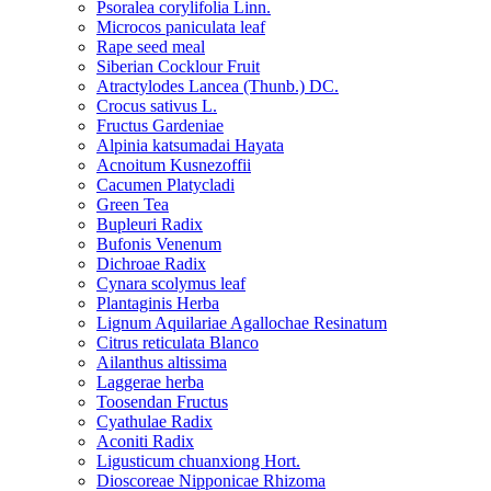
Psoralea corylifolia Linn.
Microcos paniculata leaf
Rape seed meal
Siberian Cocklour Fruit
Atractylodes Lancea (Thunb.) DC.
Crocus sativus L.
Fructus Gardeniae
Alpinia katsumadai Hayata
Acnoitum Kusnezoffii
Cacumen Platycladi
Green Tea
Bupleuri Radix
Bufonis Venenum
Dichroae Radix
Cynara scolymus leaf
Plantaginis Herba
Lignum Aquilariae Agallochae Resinatum
Citrus reticulata Blanco
Ailanthus altissima
Laggerae herba
Toosendan Fructus
Cyathulae Radix
Aconiti Radix
Ligusticum chuanxiong Hort.
Dioscoreae Nipponicae Rhizoma