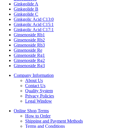
Ginkgolide A
Ginkgolide B
Ginkgolide C
Ginkgolic Acid C13:0
Ginkgolic Acid C15:1
Ginkgolic Acid C17:1
Ginsenoside Rb1
Ginsenoside Rb2
Ginsenoside Rb3
Ginsenoside Re
Ginsenoside Rg1
Ginsenoside Rg2
Ginsenoside Rg3
Company Information
About Us
Contact Us
Quality System
Privacy Policies
Legal Window
Online Shop Terms
How to Order
Shipping and Payment Methods
Terms and Conditions