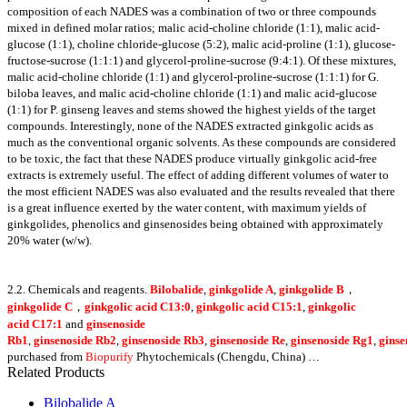
composition of each NADES was a combination of two or three compounds
mixed in defined molar ratios; malic acid-choline chloride (1:1), malic acid-
glucose (1:1), choline chloride-glucose (5:2), malic acid-proline (1:1), glucose-
fructose-sucrose (1:1:1) and glycerol-proline-sucrose (9:4:1). Of these mixtures,
malic acid-choline chloride (1:1) and glycerol-proline-sucrose (1:1:1) for G.
biloba leaves, and malic acid-choline chloride (1:1) and malic acid-glucose
(1:1) for P. ginseng leaves and stems showed the highest yields of the target
compounds. Interestingly, none of the NADES extracted ginkgolic acids as
much as the conventional organic solvents. As these compounds are considered
to be toxic, the fact that these NADES produce virtually ginkgolic acid-free
extracts is extremely useful. The effect of adding different volumes of water to
the most efficient NADES was also evaluated and the results revealed that there
is a great influence exerted by the water content, with maximum yields of
ginkgolides, phenolics and ginsenosides being obtained with approximately
20% water (w/w).
2.2. Chemicals and reagents.
Bilobalide
,
ginkgolide A
,
ginkgolide B
，
ginkgolide C
，
ginkgolic acid C13:0
,
ginkgolic acid C15:1
,
ginkgolic
acid C17:1
and
ginsenoside
Rb1
,
ginsenoside Rb2
,
ginsenoside Rb3
,
ginsenoside Re
,
ginsenoside Rg1
,
ginse
purchased from
Biopurify
Phytochemicals (Chengdu, China) …
Related Products
Bilobalide A