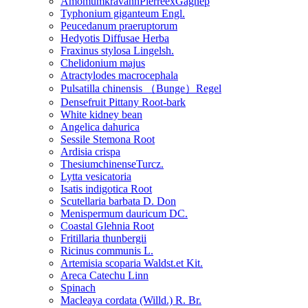
AmomumkravanhPierreexGagnep
Typhonium giganteum Engl.
Peucedanum praeruptorum
Hedyotis Diffusae Herba
Fraxinus stylosa Lingelsh.
Chelidonium majus
Atractylodes macrocephala
Pulsatilla chinensis （Bunge）Regel
Densefruit Pittany Root-bark
White kidney bean
Angelica dahurica
Sessile Stemona Root
Ardisia crispa
ThesiumchinenseTurcz.
Lytta vesicatoria
Isatis indigotica Root
Scutellaria barbata D. Don
Menispermum dauricum DC.
Coastal Glehnia Root
Fritillaria thunbergii
Ricinus communis L.
Artemisia scoparia Waldst.et Kit.
Areca Catechu Linn
Spinach
Macleaya cordata (Willd.) R. Br.