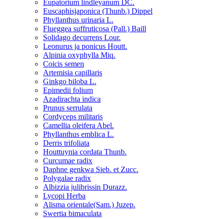
Eupatorium lindleyanum DC.
Euscaphisjaponica (Thunb.) Dippel
Phyllanthus urinaria L.
Flueggea suffruticosa (Pall.) Baill
Solidago decurrens Lour.
Leonurus ja ponicus Houtt.
Alpinia oxyphylla Miq.
Coicis semen
Artemisia capillaris
Ginkgo biloba L.
Epimedii folium
Azadirachta indica
Prunus serrulata
Cordyceps militaris
Camellia oleifera Abel.
Phyllanthus emblica L.
Derris trifoliata
Houttuynia cordata Thunb.
Curcumae radix
Daphne genkwa Sieb. et Zucc.
Polygalae radix
Albizzia julibrissin Durazz.
Lycopi Herba
Alisma orientale(Sam.) Juzep.
Swertia bimaculata