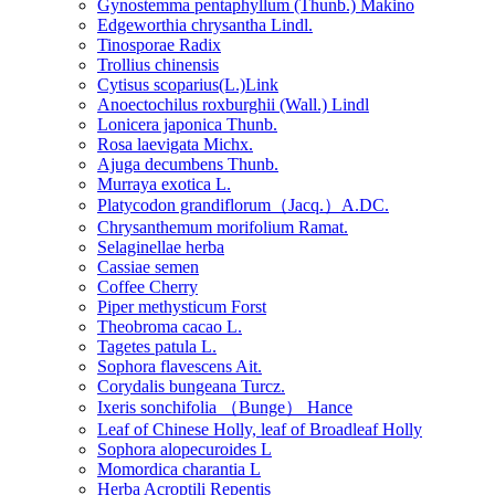
Gynostemma pentaphyllum (Thunb.) Makino
Edgeworthia chrysantha Lindl.
Tinosporae Radix
Trollius chinensis
Cytisus scoparius(L.)Link
Anoectochilus roxburghii (Wall.) Lindl
Lonicera japonica Thunb.
Rosa laevigata Michx.
Ajuga decumbens Thunb.
Murraya exotica L.
Platycodon grandiflorum（Jacq.）A.DC.
Chrysanthemum morifolium Ramat.
Selaginellae herba
Cassiae semen
Coffee Cherry
Piper methysticum Forst
Theobroma cacao L.
Tagetes patula L.
Sophora flavescens Ait.
Corydalis bungeana Turcz.
Ixeris sonchifolia （Bunge） Hance
Leaf of Chinese Holly, leaf of Broadleaf Holly
Sophora alopecuroides L
Momordica charantia L
Herba Acroptili Repentis