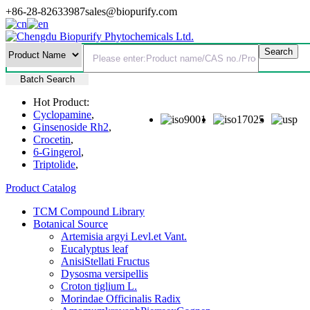
+86-28-82633987
sales@biopurify.com
Batch Search
Hot Product:
Cyclopamine
,
Ginsenoside Rh2
,
Crocetin
,
6-Gingerol
,
Triptolide
,
Product Catalog
TCM Compound Library
Botanical Source
Artemisia argyi Levl.et Vant.
Eucalyptus leaf
AnisiStellati Fructus
Dysosma versipellis
Croton tiglium L.
Morindae Officinalis Radix