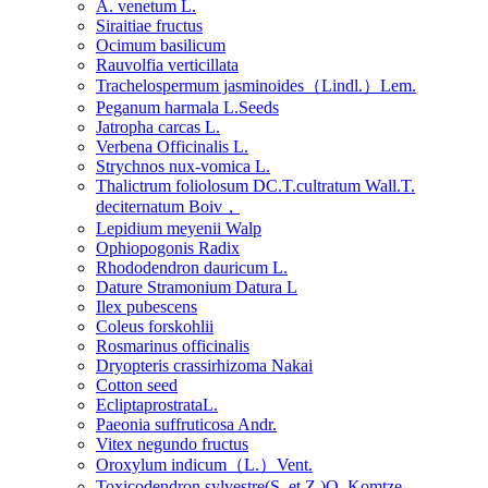
A. venetum L.
Siraitiae fructus
Ocimum basilicum
Rauvolfia verticillata
Trachelospermum jasminoides（Lindl.）Lem.
Peganum harmala L.Seeds
Jatropha carcas L.
Verbena Officinalis L.
Strychnos nux-vomica L.
Thalictrum foliolosum DC.T.cultratum Wall.T.
deciternatum Boiv，
Lepidium meyenii Walp
Ophiopogonis Radix
Rhododendron dauricum L.
Dature Stramonium Datura L
Ilex pubescens
Coleus forskohlii
Rosmarinus officinalis
Dryopteris crassirhizoma Nakai
Cotton seed
EcliptaprostrataL.
Paeonia suffruticosa Andr.
Vitex negundo fructus
Oroxylum indicum（L.）Vent.
Toxicodendron sylvestre(S. et Z.)O. Komtze