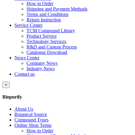
How to Order
Shipping and Payment Methods
Terms and Conditions
Return Instruction
Service Center
TCM Compound Library
Product Service
Technology Services
R&D and Custom Process
Catalogue Download
News Center
Company News
Industry News
Contact us
×
Biopurify
About Us
Botanical Source
Compound Types
Online Shop Terms
How to Order