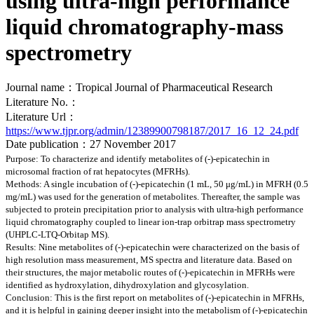
using ultra-high performance
liquid chromatography-mass
spectrometry
Journal name：Tropical Journal of Pharmaceutical Research
Literature No.：
Literature Url：
https://www.tjpr.org/admin/12389900798187/2017_16_12_24.pdf
Date publication：27 November 2017
Purpose: To characterize and identify metabolites of (-)-epicatechin in
microsomal fraction of rat hepatocytes (MFRHs).
Methods: A single incubation of (-)-epicatechin (1 mL, 50 μg/mL) in MFRH (0.5
mg/mL) was used for the generation of metabolites. Thereafter, the sample was
subjected to protein precipitation prior to analysis with ultra-high performance
liquid chromatography coupled to linear ion-trap orbitrap mass spectrometry
(UHPLC-LTQ-Orbitap MS).
Results: Nine metabolites of (-)-epicatechin were characterized on the basis of
high resolution mass measurement, MS spectra and literature data. Based on
their structures, the major metabolic routes of (-)-epicatechin in MFRHs were
identified as hydroxylation, dihydroxylation and glycosylation.
Conclusion: This is the first report on metabolites of (-)-epicatechin in MFRHs,
and it is helpful in gaining deeper insight into the metabolism of (-)-epicatechin