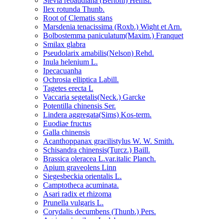
Stevia rebaudiana (Bertoni) Hemsl.
Ilex rotunda Thunb.
Root of Clematis stans
Marsdenia tenacissima (Roxb.) Wight et Arn.
Bolbostemma paniculatum(Maxim.) Franquet
Smilax glabra
Pseudolarix amabilis(Nelson) Rehd.
Inula helenium L.
Ipecacuanha
Ochrosia elliptica Labill.
Tagetes erecta L
Vaccaria segetalis(Neck.) Garcke
Potentilla chinensis Ser.
Lindera aggregata(Sims) Kos-term.
Euodiae fructus
Galla chinensis
Acanthoppanax gracilistylus W. W. Smith.
Schisandra chinensis(Turcz.) Baill.
Brassica oleracea L.var.italic Planch.
Apium graveolens Linn
Siegesbeckia orientalis L.
Camptotheca acuminata.
Asari radix et rhizoma
Prunella vulgaris L.
Corydalis decumbens (Thunb.) Pers.