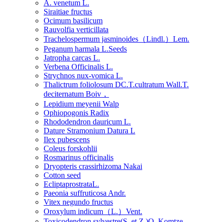
A. venetum L.
Siraitiae fructus
Ocimum basilicum
Rauvolfia verticillata
Trachelospermum jasminoides（Lindl.）Lem.
Peganum harmala L.Seeds
Jatropha carcas L.
Verbena Officinalis L.
Strychnos nux-vomica L.
Thalictrum foliolosum DC.T.cultratum Wall.T.
deciternatum Boiv，
Lepidium meyenii Walp
Ophiopogonis Radix
Rhododendron dauricum L.
Dature Stramonium Datura L
Ilex pubescens
Coleus forskohlii
Rosmarinus officinalis
Dryopteris crassirhizoma Nakai
Cotton seed
EcliptaprostrataL.
Paeonia suffruticosa Andr.
Vitex negundo fructus
Oroxylum indicum（L.）Vent.
Toxicodendron sylvestre(S. et Z.)O. Komtze