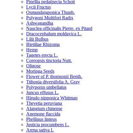
Pinellia pedatisecta Schott
Lycii Fructus
Osmundajaponica Thunb.
Polygoni Multifori Radix
Ashwagandha
Nauclea officinalis Pierre. ex Pitard
Dracocephalum moldavica L.
Lilii Bulbus
Bletillae Rhizoma
Hemp
Tagetes erecta L.
Coreopsis tinctoria Nutt.
Oligose
Moringa Seeds
Flower of P. thomsonii Benth.
Tithonia diversifolia A. Gray
Polyporus umbellatus
Juncus effusus L.
Hirudo nipponica Whitman
Thevetia peruviana
Alangium chinense
Anemone flaccida
Phellinus linteus
Justicia procumbens L.
Arena sativa L