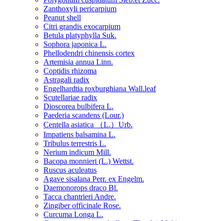
Zanthoxyli pericarpium
Peanut shell
Citri grandis exocarpium
Betula platyphylla Suk.
Sophora japonica L.
Phellodendri chinensis cortex
Artemisia annua Linn.
Coptidis rhizoma
Astragali radix
Engelhardtia roxburghiana Wall.leaf
Scutellariae radix
Dioscorea bulbifera L.
Paederia scandens (Lour.)
Centella asiatica （L.）Urb.
Impatiens balsamina L.
Tribulus terrestris L.
Nerium indicum Mill.
Bacopa monnieri (L.) Wettst.
Ruscus aculeatus
Agave sisalana Perr. ex Engelm.
Daemonorops draco Bl.
Tacca chantrieri Andre.
Zingiber officinale Rose.
Curcuma Longa L.