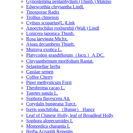
Gynostemma pentaphyllum (Thunb.) Makino
Edgeworthia chrysantha Lindl.
Tinosporae Radix
Trollius chinensis
Cytisus scoparius(L.)Link
Anoectochilus roxburghii (Wall.) Lindl
Lonicera japonica Thunb.
Rosa laevigata Michx.
Ajuga decumbens Thunb.
Murraya exotica L.
Platycodon grandiflorum（Jacq.）A.DC.
Chrysanthemum morifolium Ramat.
Selaginellae herba
Cassiae semen
Coffee Cherry
Piper methysticum Forst
Theobroma cacao L.
Tagetes patula L.
Sophora flavescens Ait.
Corydalis bungeana Turcz.
Ixeris sonchifolia （Bunge） Hance
Leaf of Chinese Holly, leaf of Broadleaf Holly
Sophora alopecuroides L
Momordica charantia L
Herba Acroptili Repentis