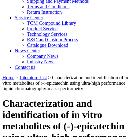
Shipping and Payment Methods
Terms and Conditions
Return Instruction
Service Center
TCM Compound Library
Product Service
Technology Services
R&D and Custom Process
Catalogue Download
News Center
Company News
Industry News
Contact us
Home
>
Literature List
> Characterization and identification of in
vitro metabolites of (-)-epicatechin using ultra-high performance
liquid chromatography-mass spectrometry
Characterization and
identification of in vitro
metabolites of (-)-epicatechin