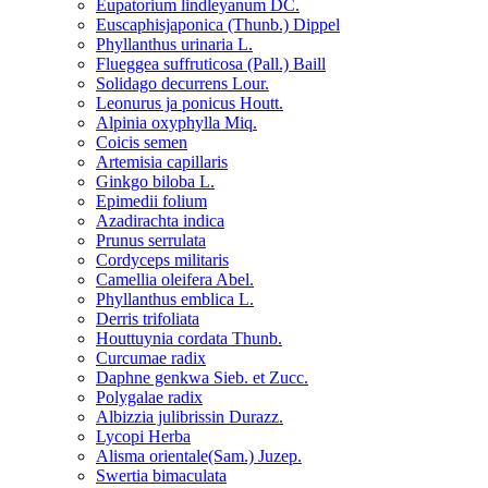
Eupatorium lindleyanum DC.
Euscaphisjaponica (Thunb.) Dippel
Phyllanthus urinaria L.
Flueggea suffruticosa (Pall.) Baill
Solidago decurrens Lour.
Leonurus ja ponicus Houtt.
Alpinia oxyphylla Miq.
Coicis semen
Artemisia capillaris
Ginkgo biloba L.
Epimedii folium
Azadirachta indica
Prunus serrulata
Cordyceps militaris
Camellia oleifera Abel.
Phyllanthus emblica L.
Derris trifoliata
Houttuynia cordata Thunb.
Curcumae radix
Daphne genkwa Sieb. et Zucc.
Polygalae radix
Albizzia julibrissin Durazz.
Lycopi Herba
Alisma orientale(Sam.) Juzep.
Swertia bimaculata