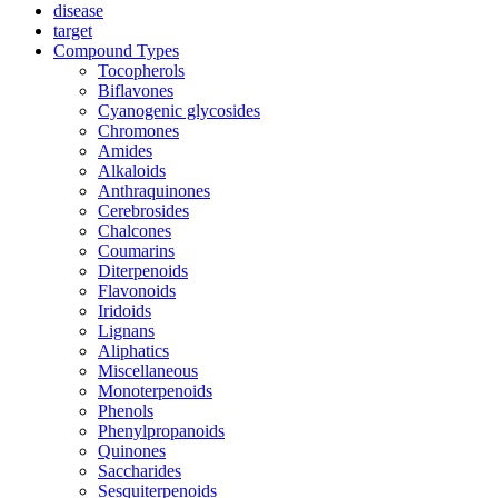
disease
target
Compound Types
Tocopherols
Biflavones
Cyanogenic glycosides
Chromones
Amides
Alkaloids
Anthraquinones
Cerebrosides
Chalcones
Coumarins
Diterpenoids
Flavonoids
Iridoids
Lignans
Aliphatics
Miscellaneous
Monoterpenoids
Phenols
Phenylpropanoids
Quinones
Saccharides
Sesquiterpenoids