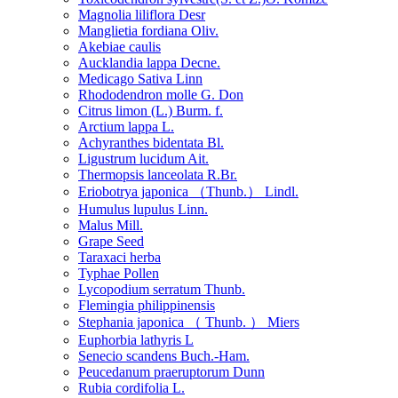
Magnolia liliflora Desr
Manglietia fordiana Oliv.
Akebiae caulis
Aucklandia lappa Decne.
Medicago Sativa Linn
Rhododendron molle G. Don
Citrus limon (L.) Burm. f.
Arctium lappa L.
Achyranthes bidentata Bl.
Ligustrum lucidum Ait.
Thermopsis lanceolata R.Br.
Eriobotrya japonica （Thunb.） Lindl.
Humulus lupulus Linn.
Malus Mill.
Grape Seed
Taraxaci herba
Typhae Pollen
Lycopodium serratum Thunb.
Flemingia philippinensis
Stephania japonica （ Thunb. ） Miers
Euphorbia lathyris L
Senecio scandens Buch.-Ham.
Peucedanum praeruptorum Dunn
Rubia cordifolia L.