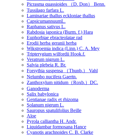
Picrasma quassioides （D. Don） Benn.
Tussilago farfara L.
Laminariae thallus eckloniae thallus
CapsicumannuumL.
Raphanus sativus L.
Rabdosia japonica (Burm. f.) Hara
Euphorbiae ebracteolatae rad
Erodii herba geranii herba
Wikstroemia indica (Linn.) C. A. Mey
Tripterygium wilfordii Hook.f.
Veratrum nigrum L.
Salvia plebeia R. Br.
Forsythia suspensa （Thunb.） Vahl
Nelumbo nucifera Gaertn.
Zanthoxylum nitidum（Roxb.）DC.
Ganoderma
Salix babylonica
Gentianae radix et rhizoma
Solanum nigrum L.
Sauropus spatulifolius Beille
Aloe
Pyrola calliantha H. Andr.
Liquidambar formosana Hance
Cyanotis arachnoides C. B. Clarke