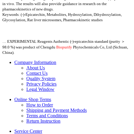
in vivo. The results will also provide guidance in research on the
pharmacokinetics of new drugs.
Keywords: (-)-Epicatechin, Metabolites, Hydroxylation, Dihydroxylation,
Glycosylation, Rat liver microsomes, Pharmacokinetic studies
… EXPERIMENTAL Reagents Authentic (-)-epicatechin standard (purity ＞
98.0 %) was product
of Chengdu
Biopurify
Phytochemicals Co, Ltd (Sichuan,
China).
Company Information
About Us
Contact Us
Quality System
Privacy Policies
Legal Window
Online Shop Terms
How to Order
Shipping and Payment Methods
Terms and Conditions
Return Instruction
Service Center