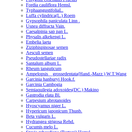
Fordia cauliflora Hemsl.
TyphaangustifoliaL.
Luffa cylindrica(L.) Roem
Gypsophila paniculata Linn .
Usnea diffracta Vain.
Caesalpinia sap pan L.
Physalis alkekengi L.
Embelia laeta
Ziziphispinosae semen
Aesculi semen
Pseudostellariae radix
Santalum album L.
Rheum tanguticum
Ampelopsis grossedentata(Hand.-Mazz.) W.T.Wang
Garcinia hanburyi Hook.f.
Garcinia Cambogia
Semiaquilegia adoxoides(DC.) Makino
Gastrodia elata Bl.
Carpesium abrotanoides
Hyoscyamus niger L.
Hypericum japonicum Thunb.
Beta vulgaris L.
Hydrangea strigosa Rehd.
Cucumis melo L.