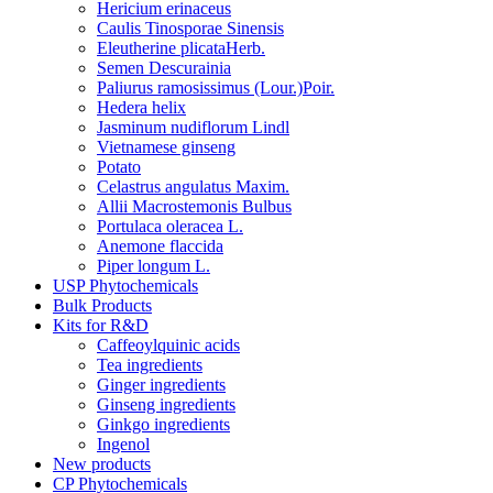
Hericium erinaceus
Caulis Tinosporae Sinensis
Eleutherine plicataHerb.
Semen Descurainia
Paliurus ramosissimus (Lour.)Poir.
Hedera helix
Jasminum nudiflorum Lindl
Vietnamese ginseng
Potato
Celastrus angulatus Maxim.
Allii Macrostemonis Bulbus
Portulaca oleracea L.
Anemone flaccida
Piper longum L.
USP Phytochemicals
Bulk Products
Kits for R&D
Caffeoylquinic acids
Tea ingredients
Ginger ingredients
Ginseng ingredients
Ginkgo ingredients
Ingenol
New products
CP Phytochemicals