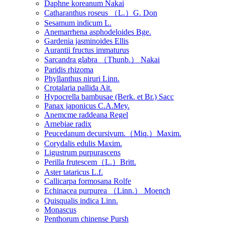
Daphne koreanum Nakai
Catharanthus roseus （L.）G. Don
Sesamum indicum L.
Anemarrhena asphodeloides Bge.
Gardenia jasminoides Ellis
Aurantii fructus immaturus
Sarcandra glabra （Thunb.） Nakai
Paridis rhizoma
Phyllanthus niruri Linn.
Crotalaria pallida Ait.
Hypocrella bambusae (Berk. et Br.) Sacc
Panax japonicus C.A.Mey.
Anemcme raddeana Regel
Arnebiae radix
Peucedanum decursivum.（Miq.）Maxim.
Corydalis edulis Maxim.
Ligustrum purpurascens
Perilla frutescem（L.）Britt.
Aster tataricus L.f.
Callicarpa formosana Rolfe
Echinacea purpurea （Linn.） Moench
Quisqualis indica Linn.
Monascus
Penthorum chinense Pursh