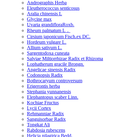
Andrographis Herba
Eleutherococcus senticosus
Aralia chinensis L
Glycine max
Uvaria grandifloraRoxb.
Rheum palmatum L．
Cirsium japonicum Fisch.ex DC.
Hordeum vulgare L.
Allium sativum L.
Sargentodoxa cuneata
Salviae Miltiorrhizae Radix et Rhizoma
Lophatherum gracile Brongn.
Angelicae sinensis Radix
Codonopsis Radix
Bothrocaryum controversum
Erigerontis herba
Stephania yunnanensis
Elephantopus scaber Linn.
Kochiae Fructus
Lycii Cortex
Rehmanniae Radix
Sanguisorbae Radix
Tongkat Ali
Rabdosia rubescens
Helicia nilagirica Bedd.