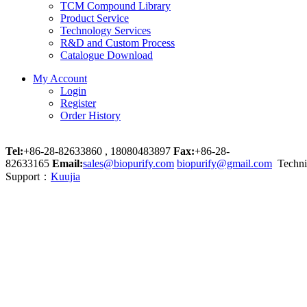
TCM Compound Library
Product Service
Technology Services
R&D and Custom Process
Catalogue Download
My Account
Login
Register
Order History
Tel:
+86-28-82633860 , 18080483897
Fax:
+86-28-
82633165
Email:
sales@biopurify.com
biopurify@gmail.com
Techni
Support：
Kuujia