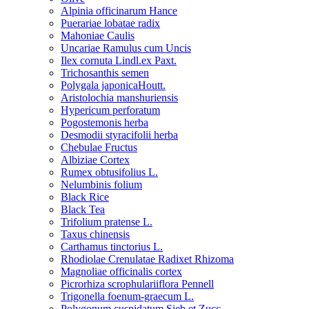
Alpinia officinarum Hance
Puerariae lobatae radix
Mahoniae Caulis
Uncariae Ramulus cum Uncis
Ilex cornuta Lindl.ex Paxt.
Trichosanthis semen
Polygala japonicaHoutt.
Aristolochia manshuriensis
Hypericum perforatum
Pogostemonis herba
Desmodii styracifolii herba
Chebulae Fructus
Albiziae Cortex
Rumex obtusifolius L.
Nelumbinis folium
Black Rice
Black Tea
Trifolium pratense L.
Taxus chinensis
Carthamus tinctorius L.
Rhodiolae Crenulatae Radixet Rhizoma
Magnoliae officinalis cortex
Picrorhiza scrophulariiflora Pennell
Trigonella foenum-graecum L.
Polygonum cuspidatum Sieb.et Zucc.