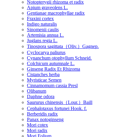
Notopterygii rhizoma et radix
Apium graveolens L.
Gentianae macrophyllae radix
Fraxini cortex
Indigo naturalis
Sinomenii caulis
Artemisia annua L.
Juglans regia L.
Tinospora sagittata（Oliv.）Gagnep.
Cyclocarya paliurus
Cynanchum otophyllum Schneid.
Colchicum autumnale L.
Ginseng Radix Et Rhizoma
Cistanches herba
Myristicae Semen
Cinnamomum cassia Presl
Olibanum
Daphne odora
Saururus chinensis（Lour.）Baill
Cephalotaxus fortunei Hook. f.
Berberidis radix
Panax notoginseng
Mori cotex
Mori radix
Mori Folium