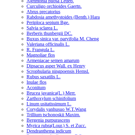
Agrimonia pilosa Ledeb.
Curculigo orchioides Gaertn.
Abrus precatorius
Rabdosia amethystoides (Benth.) Hara
Periploca sepium Bge.
Salvia sclarea L.
Berberis thunbergii DC.
Buxus sinica var. parvifolia M. Cheng
Valeriana officinalis L.
R. Frangula L.
Magnoliae flos
Armeniacae semen amarum
Dipsacus asper Wall. ex Henry
Scrophularia ningpoensis Hemsl.
Rubus saxatilis L.
Inulae flos
Aconitum
Brucea javanica(L.) Merr.
Zarthoxylum schinifolium
Linum usitatissimum L.
Corydalis yanhusuo W.T.Wang
Trillium tschonoskii Maxim.
Bergenia purpurascens
Myrica rubra(Lour.) S. et Zucc.
Dendranthema indicum