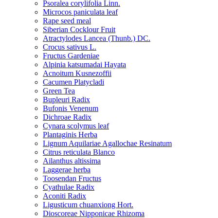
Psoralea corylifolia Linn.
Microcos paniculata leaf
Rape seed meal
Siberian Cocklour Fruit
Atractylodes Lancea (Thunb.) DC.
Crocus sativus L.
Fructus Gardeniae
Alpinia katsumadai Hayata
Acnoitum Kusnezoffii
Cacumen Platycladi
Green Tea
Bupleuri Radix
Bufonis Venenum
Dichroae Radix
Cynara scolymus leaf
Plantaginis Herba
Lignum Aquilariae Agallochae Resinatum
Citrus reticulata Blanco
Ailanthus altissima
Laggerae herba
Toosendan Fructus
Cyathulae Radix
Aconiti Radix
Ligusticum chuanxiong Hort.
Dioscoreae Nipponicae Rhizoma