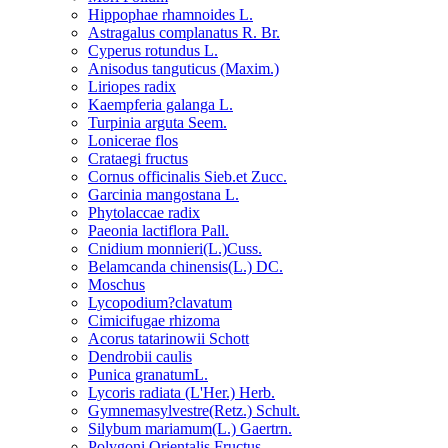
Hippophae rhamnoides L.
Astragalus complanatus R. Br.
Cyperus rotundus L.
Anisodus tanguticus (Maxim.)
Liriopes radix
Kaempferia galanga L.
Turpinia arguta Seem.
Lonicerae flos
Crataegi fructus
Cornus officinalis Sieb.et Zucc.
Garcinia mangostana L.
Phytolaccae radix
Paeonia lactiflora Pall.
Cnidium monnieri(L.)Cuss.
Belamcanda chinensis(L.) DC.
Moschus
Lycopodium?clavatum
Cimicifugae rhizoma
Acorus tatarinowii Schott
Dendrobii caulis
Punica granatumL.
Lycoris radiata (L'Her.) Herb.
Gymnemasylvestre(Retz.) Schult.
Silybum mariamum(L.) Gaertrn.
Polygoni Orientalis Fructus