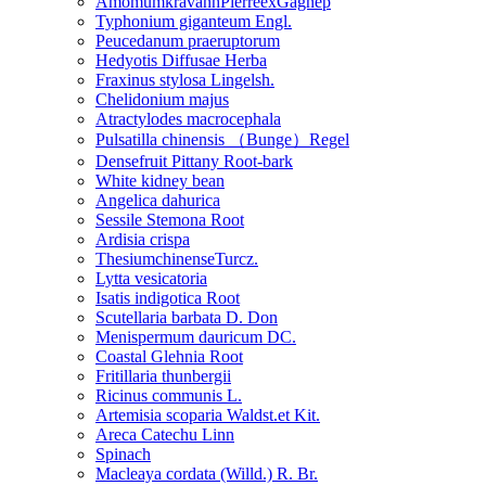
AmomumkravanhPierreexGagnep
Typhonium giganteum Engl.
Peucedanum praeruptorum
Hedyotis Diffusae Herba
Fraxinus stylosa Lingelsh.
Chelidonium majus
Atractylodes macrocephala
Pulsatilla chinensis （Bunge）Regel
Densefruit Pittany Root-bark
White kidney bean
Angelica dahurica
Sessile Stemona Root
Ardisia crispa
ThesiumchinenseTurcz.
Lytta vesicatoria
Isatis indigotica Root
Scutellaria barbata D. Don
Menispermum dauricum DC.
Coastal Glehnia Root
Fritillaria thunbergii
Ricinus communis L.
Artemisia scoparia Waldst.et Kit.
Areca Catechu Linn
Spinach
Macleaya cordata (Willd.) R. Br.