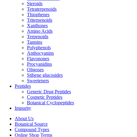
Steroids
Tetraterpenoids
Thiophenes
Triterpenoids
Xanthones
Amino Acids
Terpenoids
Tannins
Polyphenols
Anthocyanins
Flavonones
Procyanidins
Oligoses
Stibene glucosides
Sweeteners
Peptides
Generic Drug Peptides
Cosmetic Peptides
Botanical Cyclopeptides
Impurity
About Us
Botanical Source
Compound Types
Online Shop Terms