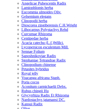
Angelicae Pubescentis Radix
Lamiophlomis herba
Eucommia ulmoides Oliv.
Gelsemium elegans
Clinopodii herba
Dioscorea zingiberensis C.H.Wright
Lilhocarpus Polystachys Rehd
Curcumae Rhizoma
Centipedae herba
Acacia catechu (L.f.)Willci.
Lycopersicon esculentum Mill.
Sennae Folium
Saposhnikoviae Radix
Stephaniae Tetrandrae Radix
Clinopodium chinense
Petasites hybridus
Royal jelly
Voacanga africana Staph.
Poria cocos
Aconitum carmichaelii Debx.
Rubus chingii Hu
Glycyrrhiza Radix Et Rhizoma
Nardostachys jatamansi DC.
Kansui Radix
Olive