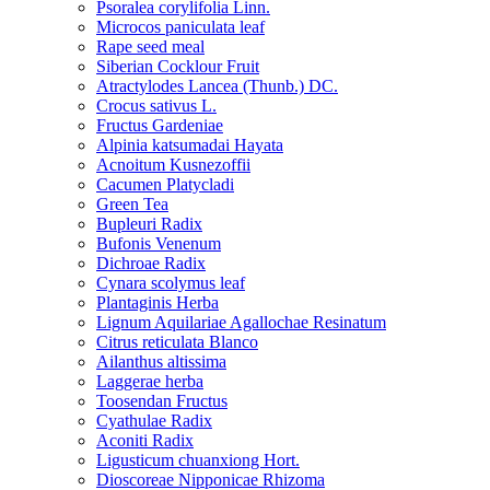
Psoralea corylifolia Linn.
Microcos paniculata leaf
Rape seed meal
Siberian Cocklour Fruit
Atractylodes Lancea (Thunb.) DC.
Crocus sativus L.
Fructus Gardeniae
Alpinia katsumadai Hayata
Acnoitum Kusnezoffii
Cacumen Platycladi
Green Tea
Bupleuri Radix
Bufonis Venenum
Dichroae Radix
Cynara scolymus leaf
Plantaginis Herba
Lignum Aquilariae Agallochae Resinatum
Citrus reticulata Blanco
Ailanthus altissima
Laggerae herba
Toosendan Fructus
Cyathulae Radix
Aconiti Radix
Ligusticum chuanxiong Hort.
Dioscoreae Nipponicae Rhizoma