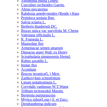
Agrimonia pilosa Ledeb.
Curculigo orchioides Gaertn.
Abrus precatorius
Rabdosia amethystoides (Benth.) Hara
Periploca sepium Bge.
Salvia sclarea L.
Berberis thunbergii DC.
Buxus sinica var. parvifolia M. Cheng
Valeriana officinalis L.
R. Frangula L.
Magnoliae flos
Armeniacae semen amarum
Dipsacus asper Wall. ex Henry
Scrophularia ningpoensis Hemsl.
Rubus saxatilis L.
Inulae flos
Aconitum
Brucea javanica(L.) Merr.
Zarthoxylum schinifolium
Linum usitatissimum L.
Corydalis yanhusuo W.T.Wang
Trillium tschonoskii Maxim.
Bergenia purpurascens
Myrica rubra(Lour.) S. et Zucc.
Dendranthema indicum