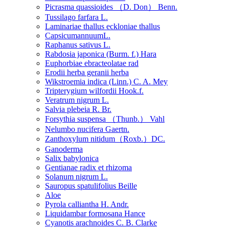
Picrasma quassioides （D. Don） Benn.
Tussilago farfara L.
Laminariae thallus eckloniae thallus
CapsicumannuumL.
Raphanus sativus L.
Rabdosia japonica (Burm. f.) Hara
Euphorbiae ebracteolatae rad
Erodii herba geranii herba
Wikstroemia indica (Linn.) C. A. Mey
Tripterygium wilfordii Hook.f.
Veratrum nigrum L.
Salvia plebeia R. Br.
Forsythia suspensa （Thunb.） Vahl
Nelumbo nucifera Gaertn.
Zanthoxylum nitidum（Roxb.）DC.
Ganoderma
Salix babylonica
Gentianae radix et rhizoma
Solanum nigrum L.
Sauropus spatulifolius Beille
Aloe
Pyrola calliantha H. Andr.
Liquidambar formosana Hance
Cyanotis arachnoides C. B. Clarke