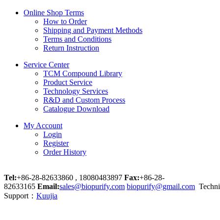
Online Shop Terms
How to Order
Shipping and Payment Methods
Terms and Conditions
Return Instruction
Service Center
TCM Compound Library
Product Service
Technology Services
R&D and Custom Process
Catalogue Download
My Account
Login
Register
Order History
Tel:
+86-28-82633860 , 18080483897
Fax:
+86-28-
82633165
Email:
sales@biopurify.com
biopurify@gmail.com
Techni
Support：
Kuujia