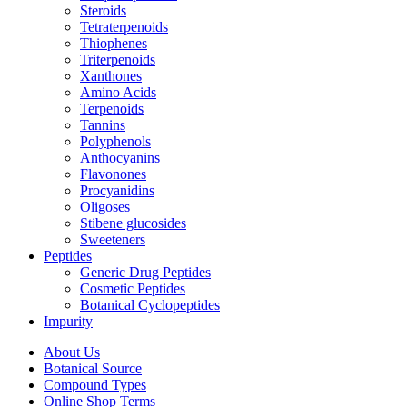
Steroids
Tetraterpenoids
Thiophenes
Triterpenoids
Xanthones
Amino Acids
Terpenoids
Tannins
Polyphenols
Anthocyanins
Flavonones
Procyanidins
Oligoses
Stibene glucosides
Sweeteners
Peptides
Generic Drug Peptides
Cosmetic Peptides
Botanical Cyclopeptides
Impurity
About Us
Botanical Source
Compound Types
Online Shop Terms