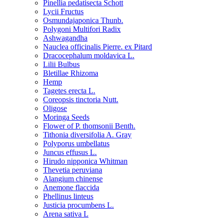
Pinellia pedatisecta Schott
Lycii Fructus
Osmundajaponica Thunb.
Polygoni Multifori Radix
Ashwagandha
Nauclea officinalis Pierre. ex Pitard
Dracocephalum moldavica L.
Lilii Bulbus
Bletillae Rhizoma
Hemp
Tagetes erecta L.
Coreopsis tinctoria Nutt.
Oligose
Moringa Seeds
Flower of P. thomsonii Benth.
Tithonia diversifolia A. Gray
Polyporus umbellatus
Juncus effusus L.
Hirudo nipponica Whitman
Thevetia peruviana
Alangium chinense
Anemone flaccida
Phellinus linteus
Justicia procumbens L.
Arena sativa L