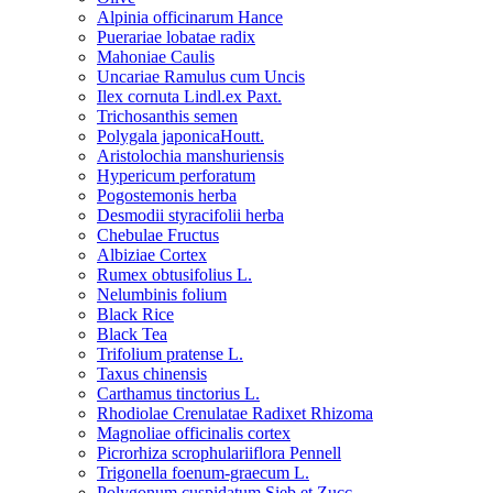
Alpinia officinarum Hance
Puerariae lobatae radix
Mahoniae Caulis
Uncariae Ramulus cum Uncis
Ilex cornuta Lindl.ex Paxt.
Trichosanthis semen
Polygala japonicaHoutt.
Aristolochia manshuriensis
Hypericum perforatum
Pogostemonis herba
Desmodii styracifolii herba
Chebulae Fructus
Albiziae Cortex
Rumex obtusifolius L.
Nelumbinis folium
Black Rice
Black Tea
Trifolium pratense L.
Taxus chinensis
Carthamus tinctorius L.
Rhodiolae Crenulatae Radixet Rhizoma
Magnoliae officinalis cortex
Picrorhiza scrophulariiflora Pennell
Trigonella foenum-graecum L.
Polygonum cuspidatum Sieb.et Zucc.