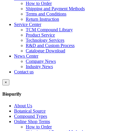
How to Order
Shipping and Payment Methods
Terms and Conditions
Return Instruction
Service Center
TCM Compound Library
Product Service
Technology Services
R&D and Custom Process
Catalogue Download
News Center
Company News
Industry News
Contact us
×
Biopurify
About Us
Botanical Source
Compound Types
Online Shop Terms
How to Order