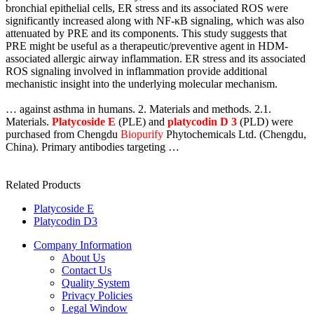
bronchial epithelial cells, ER stress and its associated ROS were
significantly increased along with NF-κB signaling, which was also
attenuated by PRE and its components. This study suggests that
PRE might be useful as a therapeutic/preventive agent in HDM-
associated allergic airway inflammation. ER stress and its associated
ROS signaling involved in inflammation provide additional
mechanistic insight into the underlying molecular mechanism.
… against asthma in humans. 2. Materials and methods. 2.1.
Materials.
Platycoside E
(PLE) and
platycodin D 3
(PLD) were
purchased from Chengdu
Biopurify
Phytochemicals Ltd. (Chengdu,
China). Primary antibodies targeting …
Related Products
Platycoside E
Platycodin D3
Company Information
About Us
Contact Us
Quality System
Privacy Policies
Legal Window