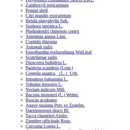
Zanthoxyli pericarpium
Peanut shell
Citri grandis exocarpium
Betula platyphylla Suk.
Sophora japonica L.
Phellodendri chinensis cortex
Artemisia annua Linn.
Coptidis rhizoma
Astragali radix
Engelhardtia roxburghiana Wall.leaf
Scutellariae radix
Dioscorea bulbifera L.
Paederia scandens (Lour.)
Centella asiatica （L.）Urb.
Impatiens balsamina L.
Tribulus terrestris L.
Nerium indicum Mill.
Bacopa monnieri (L.) Wettst.
Ruscus aculeatus
Agave sisalana Perr. ex Engelm.
Daemonorops draco Bl.
Tacca chantrieri Andre.
Zingiber officinale Rose.
Curcuma Longa L.