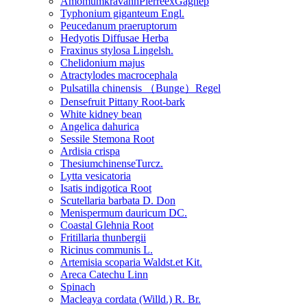
AmomumkravanhPierreexGagnep
Typhonium giganteum Engl.
Peucedanum praeruptorum
Hedyotis Diffusae Herba
Fraxinus stylosa Lingelsh.
Chelidonium majus
Atractylodes macrocephala
Pulsatilla chinensis （Bunge）Regel
Densefruit Pittany Root-bark
White kidney bean
Angelica dahurica
Sessile Stemona Root
Ardisia crispa
ThesiumchinenseTurcz.
Lytta vesicatoria
Isatis indigotica Root
Scutellaria barbata D. Don
Menispermum dauricum DC.
Coastal Glehnia Root
Fritillaria thunbergii
Ricinus communis L.
Artemisia scoparia Waldst.et Kit.
Areca Catechu Linn
Spinach
Macleaya cordata (Willd.) R. Br.