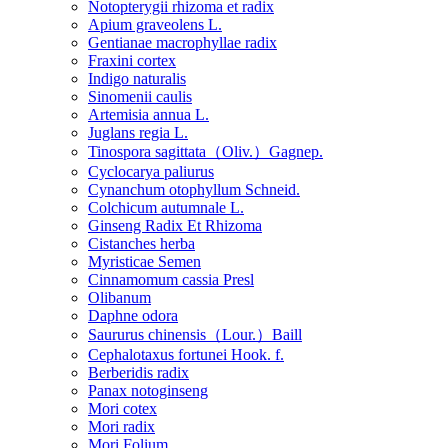
Notopterygii rhizoma et radix
Apium graveolens L.
Gentianae macrophyllae radix
Fraxini cortex
Indigo naturalis
Sinomenii caulis
Artemisia annua L.
Juglans regia L.
Tinospora sagittata（Oliv.）Gagnep.
Cyclocarya paliurus
Cynanchum otophyllum Schneid.
Colchicum autumnale L.
Ginseng Radix Et Rhizoma
Cistanches herba
Myristicae Semen
Cinnamomum cassia Presl
Olibanum
Daphne odora
Saururus chinensis（Lour.）Baill
Cephalotaxus fortunei Hook. f.
Berberidis radix
Panax notoginseng
Mori cotex
Mori radix
Mori Folium