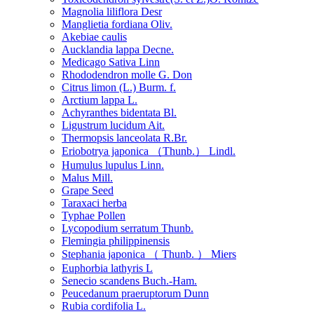
Magnolia liliflora Desr
Manglietia fordiana Oliv.
Akebiae caulis
Aucklandia lappa Decne.
Medicago Sativa Linn
Rhododendron molle G. Don
Citrus limon (L.) Burm. f.
Arctium lappa L.
Achyranthes bidentata Bl.
Ligustrum lucidum Ait.
Thermopsis lanceolata R.Br.
Eriobotrya japonica （Thunb.） Lindl.
Humulus lupulus Linn.
Malus Mill.
Grape Seed
Taraxaci herba
Typhae Pollen
Lycopodium serratum Thunb.
Flemingia philippinensis
Stephania japonica （ Thunb. ） Miers
Euphorbia lathyris L
Senecio scandens Buch.-Ham.
Peucedanum praeruptorum Dunn
Rubia cordifolia L.