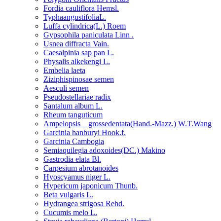
Fordia cauliflora Hemsl.
TyphaangustifoliaL.
Luffa cylindrica(L.) Roem
Gypsophila paniculata Linn .
Usnea diffracta Vain.
Caesalpinia sap pan L.
Physalis alkekengi L.
Embelia laeta
Ziziphispinosae semen
Aesculi semen
Pseudostellariae radix
Santalum album L.
Rheum tanguticum
Ampelopsis grossedentata(Hand.-Mazz.) W.T.Wang
Garcinia hanburyi Hook.f.
Garcinia Cambogia
Semiaquilegia adoxoides(DC.) Makino
Gastrodia elata Bl.
Carpesium abrotanoides
Hyoscyamus niger L.
Hypericum japonicum Thunb.
Beta vulgaris L.
Hydrangea strigosa Rehd.
Cucumis melo L.