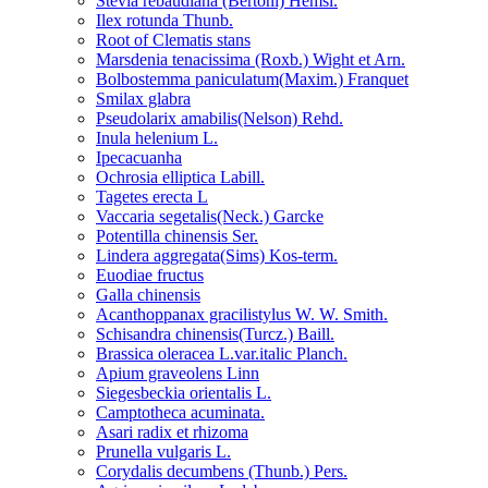
Stevia rebaudiana (Bertoni) Hemsl.
Ilex rotunda Thunb.
Root of Clematis stans
Marsdenia tenacissima (Roxb.) Wight et Arn.
Bolbostemma paniculatum(Maxim.) Franquet
Smilax glabra
Pseudolarix amabilis(Nelson) Rehd.
Inula helenium L.
Ipecacuanha
Ochrosia elliptica Labill.
Tagetes erecta L
Vaccaria segetalis(Neck.) Garcke
Potentilla chinensis Ser.
Lindera aggregata(Sims) Kos-term.
Euodiae fructus
Galla chinensis
Acanthoppanax gracilistylus W. W. Smith.
Schisandra chinensis(Turcz.) Baill.
Brassica oleracea L.var.italic Planch.
Apium graveolens Linn
Siegesbeckia orientalis L.
Camptotheca acuminata.
Asari radix et rhizoma
Prunella vulgaris L.
Corydalis decumbens (Thunb.) Pers.