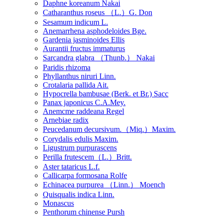
Daphne koreanum Nakai
Catharanthus roseus （L.）G. Don
Sesamum indicum L.
Anemarrhena asphodeloides Bge.
Gardenia jasminoides Ellis
Aurantii fructus immaturus
Sarcandra glabra （Thunb.） Nakai
Paridis rhizoma
Phyllanthus niruri Linn.
Crotalaria pallida Ait.
Hypocrella bambusae (Berk. et Br.) Sacc
Panax japonicus C.A.Mey.
Anemcme raddeana Regel
Arnebiae radix
Peucedanum decursivum.（Miq.）Maxim.
Corydalis edulis Maxim.
Ligustrum purpurascens
Perilla frutescem（L.）Britt.
Aster tataricus L.f.
Callicarpa formosana Rolfe
Echinacea purpurea （Linn.） Moench
Quisqualis indica Linn.
Monascus
Penthorum chinense Pursh