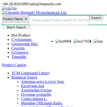
+86-28-82633987
sales@biopurify.com
Batch Search
Hot Product:
Cyclopamine
,
Ginsenoside Rh2
,
Crocetin
,
6-Gingerol
,
Triptolide
,
Product Catalog
TCM Compound Library
Botanical Source
Artemisia argyi Levl.et Vant.
Eucalyptus leaf
AnisiStellati Fructus
Dysosma versipellis
Croton tiglium L.
Morindae Officinalis Radix