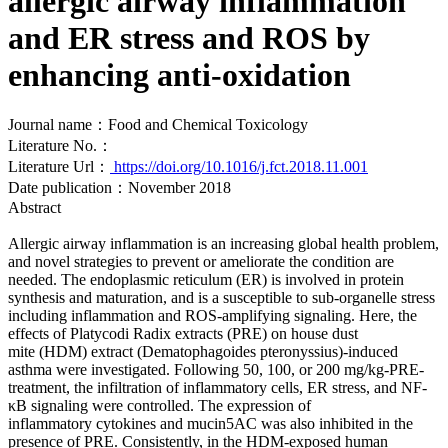
allergic airway inflammation
and ER stress and ROS by
enhancing anti-oxidation
Journal name：Food and Chemical Toxicology
Literature No.：
Literature Url：
https://doi.org/10.1016/j.fct.2018.11.001
Date publication：November 2018
Abstract
Allergic airway inflammation is an increasing global health problem,
and novel strategies to prevent or ameliorate the condition are
needed. The endoplasmic reticulum (ER) is involved in protein
synthesis and maturation, and is a susceptible to sub-organelle stress
including inflammation and ROS-amplifying signaling. Here, the
effects of Platycodi Radix extracts (PRE) on house dust
mite (HDM) extract (Dematophagoides pteronyssius)-induced
asthma were investigated. Following 50, 100, or 200 mg/kg-PRE-
treatment, the infiltration of inflammatory cells, ER stress, and NF-
κB signaling were controlled. The expression of
inflammatory cytokines and mucin5AC was also inhibited in the
presence of PRE. Consistently, in the HDM-exposed human