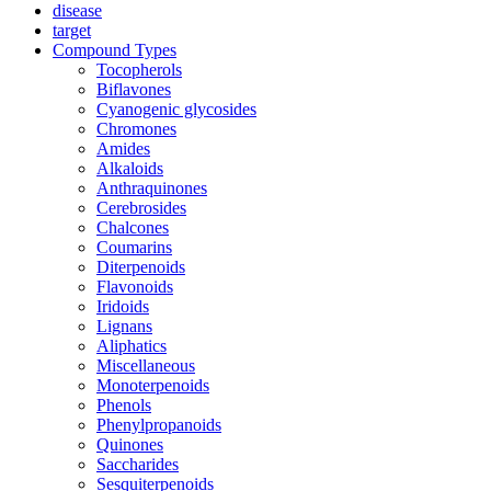
disease
target
Compound Types
Tocopherols
Biflavones
Cyanogenic glycosides
Chromones
Amides
Alkaloids
Anthraquinones
Cerebrosides
Chalcones
Coumarins
Diterpenoids
Flavonoids
Iridoids
Lignans
Aliphatics
Miscellaneous
Monoterpenoids
Phenols
Phenylpropanoids
Quinones
Saccharides
Sesquiterpenoids