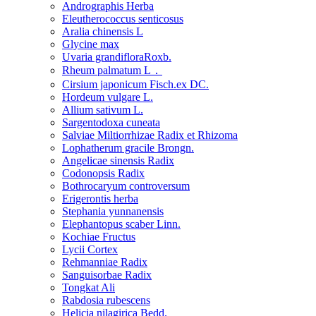
Andrographis Herba
Eleutherococcus senticosus
Aralia chinensis L
Glycine max
Uvaria grandifloraRoxb.
Rheum palmatum L．
Cirsium japonicum Fisch.ex DC.
Hordeum vulgare L.
Allium sativum L.
Sargentodoxa cuneata
Salviae Miltiorrhizae Radix et Rhizoma
Lophatherum gracile Brongn.
Angelicae sinensis Radix
Codonopsis Radix
Bothrocaryum controversum
Erigerontis herba
Stephania yunnanensis
Elephantopus scaber Linn.
Kochiae Fructus
Lycii Cortex
Rehmanniae Radix
Sanguisorbae Radix
Tongkat Ali
Rabdosia rubescens
Helicia nilagirica Bedd.