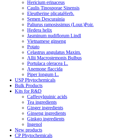
Hericium erinaceus
Caulis Tinosporae Sinensis
Eleutherine plicataHerb.
Semen Descurainia
Paliurus ramosissimus (Lour.)Poir.
Hedera helix
Jasminum nudiflorum Lindl
Vietnamese ginseng
Potato
Celastrus angulatus Maxim.
Allii Macrostemonis Bulbus
Portulaca oleracea L.
Anemone flaccida
Piper longum L.
USP Phytochemicals
Bulk Products
Kits for R&D
Caffeoylquinic acids
Tea ingredients
Ginger ingredients
Ginseng ingredients
Ginkgo ingredients
Ingenol
New products
CP Phytochemicals