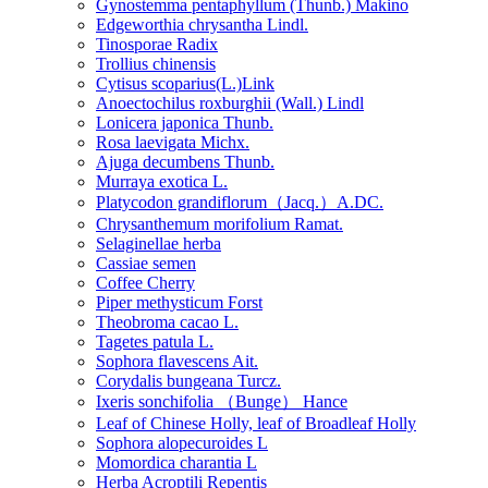
Gynostemma pentaphyllum (Thunb.) Makino
Edgeworthia chrysantha Lindl.
Tinosporae Radix
Trollius chinensis
Cytisus scoparius(L.)Link
Anoectochilus roxburghii (Wall.) Lindl
Lonicera japonica Thunb.
Rosa laevigata Michx.
Ajuga decumbens Thunb.
Murraya exotica L.
Platycodon grandiflorum（Jacq.）A.DC.
Chrysanthemum morifolium Ramat.
Selaginellae herba
Cassiae semen
Coffee Cherry
Piper methysticum Forst
Theobroma cacao L.
Tagetes patula L.
Sophora flavescens Ait.
Corydalis bungeana Turcz.
Ixeris sonchifolia （Bunge） Hance
Leaf of Chinese Holly, leaf of Broadleaf Holly
Sophora alopecuroides L
Momordica charantia L
Herba Acroptili Repentis