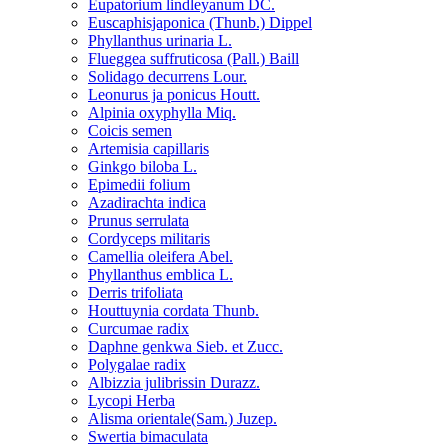
Eupatorium lindleyanum DC.
Euscaphisjaponica (Thunb.) Dippel
Phyllanthus urinaria L.
Flueggea suffruticosa (Pall.) Baill
Solidago decurrens Lour.
Leonurus ja ponicus Houtt.
Alpinia oxyphylla Miq.
Coicis semen
Artemisia capillaris
Ginkgo biloba L.
Epimedii folium
Azadirachta indica
Prunus serrulata
Cordyceps militaris
Camellia oleifera Abel.
Phyllanthus emblica L.
Derris trifoliata
Houttuynia cordata Thunb.
Curcumae radix
Daphne genkwa Sieb. et Zucc.
Polygalae radix
Albizzia julibrissin Durazz.
Lycopi Herba
Alisma orientale(Sam.) Juzep.
Swertia bimaculata