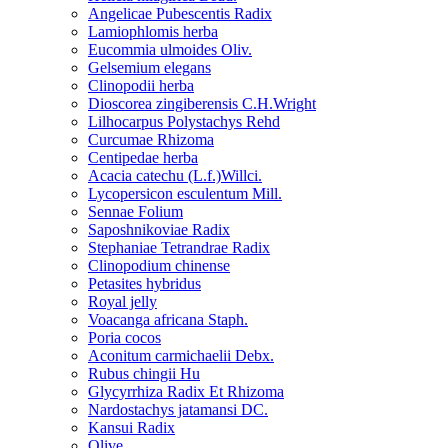
Angelicae Pubescentis Radix
Lamiophlomis herba
Eucommia ulmoides Oliv.
Gelsemium elegans
Clinopodii herba
Dioscorea zingiberensis C.H.Wright
Lilhocarpus Polystachys Rehd
Curcumae Rhizoma
Centipedae herba
Acacia catechu (L.f.)Willci.
Lycopersicon esculentum Mill.
Sennae Folium
Saposhnikoviae Radix
Stephaniae Tetrandrae Radix
Clinopodium chinense
Petasites hybridus
Royal jelly
Voacanga africana Staph.
Poria cocos
Aconitum carmichaelii Debx.
Rubus chingii Hu
Glycyrrhiza Radix Et Rhizoma
Nardostachys jatamansi DC.
Kansui Radix
Olive