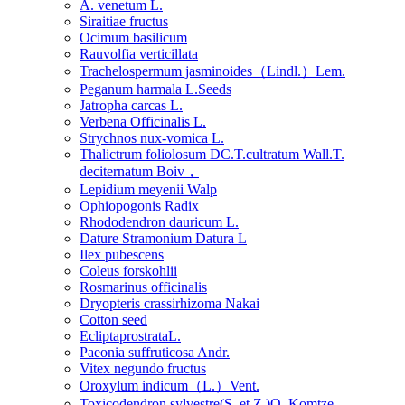
A. venetum L.
Siraitiae fructus
Ocimum basilicum
Rauvolfia verticillata
Trachelospermum jasminoides（Lindl.）Lem.
Peganum harmala L.Seeds
Jatropha carcas L.
Verbena Officinalis L.
Strychnos nux-vomica L.
Thalictrum foliolosum DC.T.cultratum Wall.T.
deciternatum Boiv，
Lepidium meyenii Walp
Ophiopogonis Radix
Rhododendron dauricum L.
Dature Stramonium Datura L
Ilex pubescens
Coleus forskohlii
Rosmarinus officinalis
Dryopteris crassirhizoma Nakai
Cotton seed
EcliptaprostrataL.
Paeonia suffruticosa Andr.
Vitex negundo fructus
Oroxylum indicum（L.）Vent.
Toxicodendron sylvestre(S. et Z.)O. Komtze