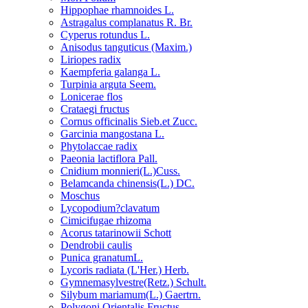
Hippophae rhamnoides L.
Astragalus complanatus R. Br.
Cyperus rotundus L.
Anisodus tanguticus (Maxim.)
Liriopes radix
Kaempferia galanga L.
Turpinia arguta Seem.
Lonicerae flos
Crataegi fructus
Cornus officinalis Sieb.et Zucc.
Garcinia mangostana L.
Phytolaccae radix
Paeonia lactiflora Pall.
Cnidium monnieri(L.)Cuss.
Belamcanda chinensis(L.) DC.
Moschus
Lycopodium?clavatum
Cimicifugae rhizoma
Acorus tatarinowii Schott
Dendrobii caulis
Punica granatumL.
Lycoris radiata (L'Her.) Herb.
Gymnemasylvestre(Retz.) Schult.
Silybum mariamum(L.) Gaertrn.
Polygoni Orientalis Fructus