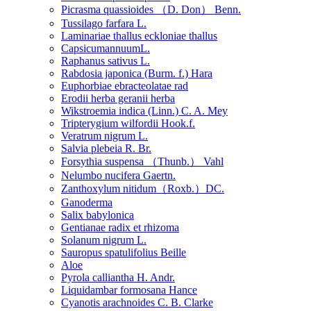
Picrasma quassioides （D. Don） Benn.
Tussilago farfara L.
Laminariae thallus eckloniae thallus
CapsicumannuumL.
Raphanus sativus L.
Rabdosia japonica (Burm. f.) Hara
Euphorbiae ebracteolatae rad
Erodii herba geranii herba
Wikstroemia indica (Linn.) C. A. Mey
Tripterygium wilfordii Hook.f.
Veratrum nigrum L.
Salvia plebeia R. Br.
Forsythia suspensa （Thunb.） Vahl
Nelumbo nucifera Gaertn.
Zanthoxylum nitidum（Roxb.）DC.
Ganoderma
Salix babylonica
Gentianae radix et rhizoma
Solanum nigrum L.
Sauropus spatulifolius Beille
Aloe
Pyrola calliantha H. Andr.
Liquidambar formosana Hance
Cyanotis arachnoides C. B. Clarke