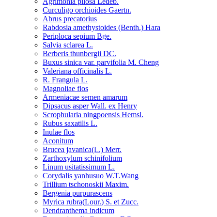
Agrimonia pilosa Ledeb.
Curculigo orchioides Gaertn.
Abrus precatorius
Rabdosia amethystoides (Benth.) Hara
Periploca sepium Bge.
Salvia sclarea L.
Berberis thunbergii DC.
Buxus sinica var. parvifolia M. Cheng
Valeriana officinalis L.
R. Frangula L.
Magnoliae flos
Armeniacae semen amarum
Dipsacus asper Wall. ex Henry
Scrophularia ningpoensis Hemsl.
Rubus saxatilis L.
Inulae flos
Aconitum
Brucea javanica(L.) Merr.
Zarthoxylum schinifolium
Linum usitatissimum L.
Corydalis yanhusuo W.T.Wang
Trillium tschonoskii Maxim.
Bergenia purpurascens
Myrica rubra(Lour.) S. et Zucc.
Dendranthema indicum