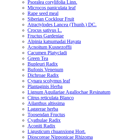
Psoralea corylifolia Linn.
Microcos paniculata leaf
Rape seed meal
Siberian Cocklour Fruit
Atractylodes Lancea (Thunb.) DC.
Crocus sativus L.
Fructus Gardeniae
Alpinia katsumadai Hayata
Acnoitum Kusnezoffii
Cacumen Platycladi
Green Tea
Bupleuri Radix
Bufonis Venenum
Dichroae Radix
Cynara scolymus leaf
Plantaginis Herba
Lignum Aquilariae Agallochae Resinatum
Citrus reticulata Blanco
Ailanthus altissima
Laggerae herba
Toosendan Fructus
Cyathulae Radix
Aconiti Radix
Ligusticum chuanxiong Hort.
Dioscoreae Nipponicae Rhizoma