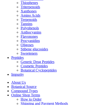
Thiophenes
Triterpenoids
Xanthones
Amino Acids
Terpenoids
Tannins
Polyphenols
Anthocyanins
Flavonones
Procyanidins
Oligoses
Stibene glucosides
Sweeteners
Peptides
Generic Drug Peptides
Cosmetic Peptides
Botanical Cyclopeptides
Impurity
About Us
Botanical Source
Compound Types
Online Shop Terms
How to Order
Shipping and Payment Methods