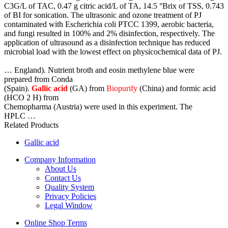
C3G/L of TAC, 0.47 g citric acid/L of TA, 14.5 °Brix of TSS, 0.743
of BI for sonication. The ultrasonic and ozone treatment of PJ
contaminated with Escherichia coli PTCC 1399, aerobic bacteria,
and fungi resulted in 100% and 2% disinfection, respectively. The
application of ultrasound as a disinfection technique has reduced
microbial load with the lowest effect on physicochemical data of PJ.
… England). Nutrient broth and eosin methylene blue were
prepared from Conda
(Spain).
Gallic acid
(GA) from
Biopurify
(China) and formic acid
(HCO 2 H) from
Chemopharma (Austria) were used in this experiment. The
HPLC …
Related Products
Gallic acid
Company Information
About Us
Contact Us
Quality System
Privacy Policies
Legal Window
Online Shop Terms