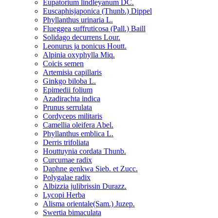
Eupatorium lindleyanum DC.
Euscaphisjaponica (Thunb.) Dippel
Phyllanthus urinaria L.
Flueggea suffruticosa (Pall.) Baill
Solidago decurrens Lour.
Leonurus ja ponicus Houtt.
Alpinia oxyphylla Miq.
Coicis semen
Artemisia capillaris
Ginkgo biloba L.
Epimedii folium
Azadirachta indica
Prunus serrulata
Cordyceps militaris
Camellia oleifera Abel.
Phyllanthus emblica L.
Derris trifoliata
Houttuynia cordata Thunb.
Curcumae radix
Daphne genkwa Sieb. et Zucc.
Polygalae radix
Albizzia julibrissin Durazz.
Lycopi Herba
Alisma orientale(Sam.) Juzep.
Swertia bimaculata