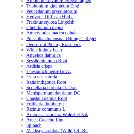
AmomumkravanhPierreexGagnep
Typhonium giganteum Engl.
Peucedanum praeruptorum
Hedyotis Diffusae Herba
Fraxinus stylosa Lingelsh.
Chelidonium majus
Atractylodes macrocephala
Pulsatilla chinensis （Bunge）Regel
Densefruit Pittany Root-bark
White kidney bean
Angelica dahurica
Sessile Stemona Root
Ardisia crispa
ThesiumchinenseTurcz.
Lytta vesicatoria
Isatis indigotica Root
Scutellaria barbata D. Don
Menispermum dauricum DC.
Coastal Glehnia Root
Fritillaria thunbergii
Ricinus communis L.
Artemisia scoparia Waldst.et Kit.
Areca Catechu Linn
Spinach
Macleaya cordata (Willd.) R. Br.