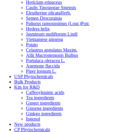
Hericium erinaceus
Caulis Tinosporae Sinensis
Eleutherine plicataHerb.
Semen Descurainia
Paliurus ramosissimus (Lour.)Poir.
Hedera helix
Jasminum nudiflorum Lindl
Vietnamese ginseng
Potato
Celastrus angulatus Maxim.
Allii Macrostemonis Bulbus
Portulaca oleracea L.
Anemone flaccida
Piper longum L.
USP Phytochemicals
Bulk Products
Kits for R&D
Caffeoylquinic acids
Tea ingredients
Ginger ingredients
Ginseng ingredients
Ginkgo ingredients
Ingenol
New products
CP Phytochemicals