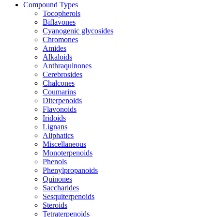
Compound Types
Tocopherols
Biflavones
Cyanogenic glycosides
Chromones
Amides
Alkaloids
Anthraquinones
Cerebrosides
Chalcones
Coumarins
Diterpenoids
Flavonoids
Iridoids
Lignans
Aliphatics
Miscellaneous
Monoterpenoids
Phenols
Phenylpropanoids
Quinones
Saccharides
Sesquiterpenoids
Steroids
Tetraterpenoids