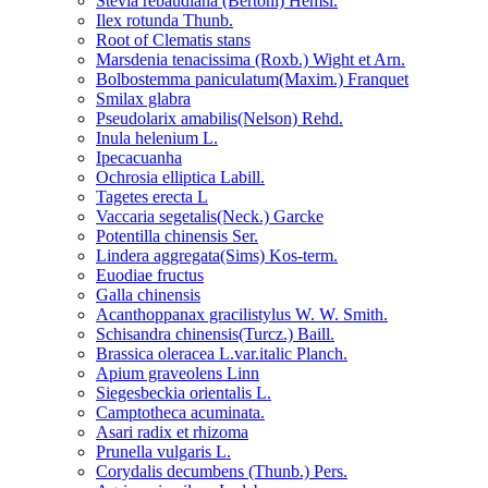
Stevia rebaudiana (Bertoni) Hemsl.
Ilex rotunda Thunb.
Root of Clematis stans
Marsdenia tenacissima (Roxb.) Wight et Arn.
Bolbostemma paniculatum(Maxim.) Franquet
Smilax glabra
Pseudolarix amabilis(Nelson) Rehd.
Inula helenium L.
Ipecacuanha
Ochrosia elliptica Labill.
Tagetes erecta L
Vaccaria segetalis(Neck.) Garcke
Potentilla chinensis Ser.
Lindera aggregata(Sims) Kos-term.
Euodiae fructus
Galla chinensis
Acanthoppanax gracilistylus W. W. Smith.
Schisandra chinensis(Turcz.) Baill.
Brassica oleracea L.var.italic Planch.
Apium graveolens Linn
Siegesbeckia orientalis L.
Camptotheca acuminata.
Asari radix et rhizoma
Prunella vulgaris L.
Corydalis decumbens (Thunb.) Pers.