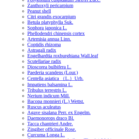
Zanthoxyli pericarpium
Peanut shell
Citri grandis exocarpium
Betula platyphylla Suk.
Sophora japonica L.
Phellodendri chinensis cortex
Artemisia annua Linn.
Coptidis rhizoma
Astragali radix
Engelhardtia roxburghiana Wall.leaf
Scutellariae radix
Dioscorea bulbifera L.
Paederia scandens (Lour.)
Centella asiatica （L.）Urb.
Impatiens balsamina L.
Tribulus terrestris L.
Nerium indicum Mill.
Bacopa monnieri (L.) Wettst.
Ruscus aculeatus
Agave sisalana Perr. ex Engelm.
Daemonorops draco Bl.
Tacca chantrieri Andre.
Zingiber officinale Rose.
Curcuma Longa L.