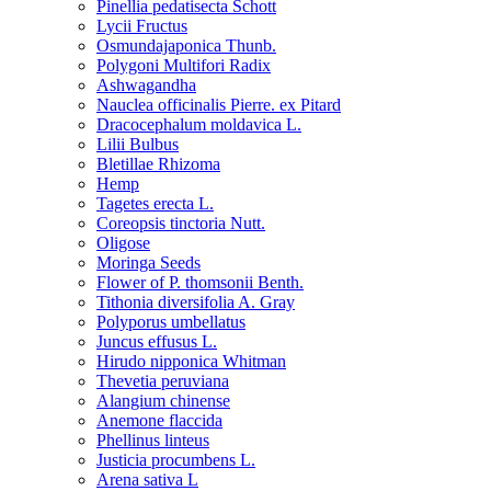
Pinellia pedatisecta Schott
Lycii Fructus
Osmundajaponica Thunb.
Polygoni Multifori Radix
Ashwagandha
Nauclea officinalis Pierre. ex Pitard
Dracocephalum moldavica L.
Lilii Bulbus
Bletillae Rhizoma
Hemp
Tagetes erecta L.
Coreopsis tinctoria Nutt.
Oligose
Moringa Seeds
Flower of P. thomsonii Benth.
Tithonia diversifolia A. Gray
Polyporus umbellatus
Juncus effusus L.
Hirudo nipponica Whitman
Thevetia peruviana
Alangium chinense
Anemone flaccida
Phellinus linteus
Justicia procumbens L.
Arena sativa L