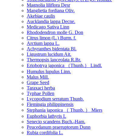
Magnolia liliflora Desr
Manglietia fordiana Oliv.
Akebiae caulis
Aucklandia lappa Decne.
Medicago Sativa Linn
Rhododendron molle G. Don
Citrus limon (L.) Burm. f.
Arctium lappa L.
Achyranthes bidentata Bl.
Ligustrum lucidum Ait.
Thermopsis lanceolata R.Br.
Eriobotrya japonica （Thunb.） Lindl.
Humulus lupulus Linn.
Malus Mill.
Grape Seed
Taraxaci herba
Typhae Pollen
Lycopodium serratum Thunb.
Flemingia philippinensis
Stephania japonica （ Thunb. ） Miers
Euphorbia lathyris L
Senecio scandens Buch.-Ham.
Peucedanum praeruptorum Dunn
Rubia cordifolia L.