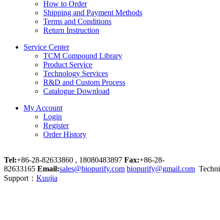
How to Order
Shipping and Payment Methods
Terms and Conditions
Return Instruction
Service Center
TCM Compound Library
Product Service
Technology Services
R&D and Custom Process
Catalogue Download
My Account
Login
Register
Order History
Tel:
+86-28-82633860 , 18080483897
Fax:
+86-28-
82633165
Email:
sales@biopurify.com
biopurify@gmail.com
Techni
Support：
Kuujia