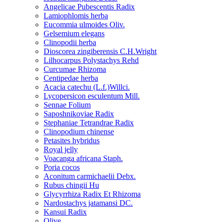
Angelicae Pubescentis Radix
Lamiophlomis herba
Eucommia ulmoides Oliv.
Gelsemium elegans
Clinopodii herba
Dioscorea zingiberensis C.H.Wright
Lilhocarpus Polystachys Rehd
Curcumae Rhizoma
Centipedae herba
Acacia catechu (L.f.)Willci.
Lycopersicon esculentum Mill.
Sennae Folium
Saposhnikoviae Radix
Stephaniae Tetrandrae Radix
Clinopodium chinense
Petasites hybridus
Royal jelly
Voacanga africana Staph.
Poria cocos
Aconitum carmichaelii Debx.
Rubus chingii Hu
Glycyrrhiza Radix Et Rhizoma
Nardostachys jatamansi DC.
Kansui Radix
Olive