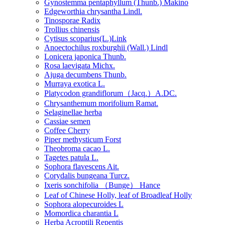
Gynostemma pentaphyllum (Thunb.) Makino
Edgeworthia chrysantha Lindl.
Tinosporae Radix
Trollius chinensis
Cytisus scoparius(L.)Link
Anoectochilus roxburghii (Wall.) Lindl
Lonicera japonica Thunb.
Rosa laevigata Michx.
Ajuga decumbens Thunb.
Murraya exotica L.
Platycodon grandiflorum（Jacq.）A.DC.
Chrysanthemum morifolium Ramat.
Selaginellae herba
Cassiae semen
Coffee Cherry
Piper methysticum Forst
Theobroma cacao L.
Tagetes patula L.
Sophora flavescens Ait.
Corydalis bungeana Turcz.
Ixeris sonchifolia （Bunge） Hance
Leaf of Chinese Holly, leaf of Broadleaf Holly
Sophora alopecuroides L
Momordica charantia L
Herba Acroptili Repentis