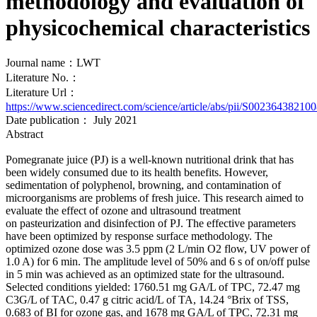
methodology and evaluation of
physicochemical characteristics
Journal name：LWT
Literature No.：
Literature Url：
https://www.sciencedirect.com/science/article/abs/pii/S0023643821
Date publication： July 2021
Abstract
Pomegranate juice (PJ) is a well-known nutritional drink that has
been widely consumed due to its health benefits. However,
sedimentation of polyphenol, browning, and contamination of
microorganisms are problems of fresh juice. This research aimed to
evaluate the effect of ozone and ultrasound treatment
on pasteurization and disinfection of PJ. The effective parameters
have been optimized by response surface methodology. The
optimized ozone dose was 3.5 ppm (2 L/min O2 flow, UV power of
1.0 A) for 6 min. The amplitude level of 50% and 6 s of on/off pulse
in 5 min was achieved as an optimized state for the ultrasound.
Selected conditions yielded: 1760.51 mg GA/L of TPC, 72.47 mg
C3G/L of TAC, 0.47 g citric acid/L of TA, 14.24 °Brix of TSS,
0.683 of BI for ozone gas, and 1678 mg GA/L of TPC, 72.31 mg