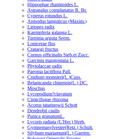
Hippophae rhamnoides L.
Astragalus complanatus R. Br.
Cyperus rotundus L.
Anisodus tanguticus (Maxim.)
Liriopes radix
Kaempferia galanga L.
Turpinia arguta Seem.
Lonicerae flos
Crataegi fructus
Cornus officinalis Sieb.et Zucc.
Garcinia mangostana L.
Phytolaccae radix
Paeonia lactiflora Pall.
Cnidium monnieri(L.)Cuss.
Belamcanda chinensis(L.) DC.
Moschus
Lycopodium?clavatum
Cimicifugae rhizoma
Acorus tatarinowii Schott
Dendrobii caulis
Punica granatumL.
Lycoris radiata (L'Her.) Herb.
Gymnemasylvestre(Retz.) Schult.
Silybum mariamum(L.) Gaertrn.
Polygoni Orientalis Fructus