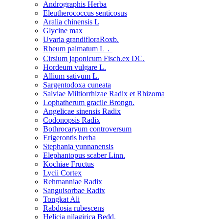
Andrographis Herba
Eleutherococcus senticosus
Aralia chinensis L
Glycine max
Uvaria grandifloraRoxb.
Rheum palmatum L．
Cirsium japonicum Fisch.ex DC.
Hordeum vulgare L.
Allium sativum L.
Sargentodoxa cuneata
Salviae Miltiorrhizae Radix et Rhizoma
Lophatherum gracile Brongn.
Angelicae sinensis Radix
Codonopsis Radix
Bothrocaryum controversum
Erigerontis herba
Stephania yunnanensis
Elephantopus scaber Linn.
Kochiae Fructus
Lycii Cortex
Rehmanniae Radix
Sanguisorbae Radix
Tongkat Ali
Rabdosia rubescens
Helicia nilagirica Bedd.