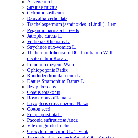
A. venetum L.
Siraitiae fructus
Ocimum basilicum
Rauvolfia verticillata
Trachelospermum jasminoides（Lindl.）Lem.
Peganum harmala L.Seeds
Jatropha carcas L.
Verbena Officinalis L.
Strychnos nux-vomica L.
Thalictrum foliolosum DC.T.cultratum Wall.T.
deciternatum Boiv，
Lepidium meyenii Walp
Ophiopogonis Radix
Rhododendron dauricum L.
Dature Stramonium Datura L
Ilex pubescens
Coleus forskohlii
Rosmarinus officinalis
Dryopteris crassirhizoma Nakai
Cotton seed
EcliptaprostrataL.
Paeonia suffruticosa Andr.
Vitex negundo fructus
Oroxylum indicum（L.）Vent.
Toxicodendron sylvestre(S. et Z.)O. Komtze