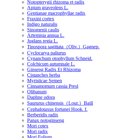
Notopterygii rhizoma et radix
Apium graveolens L.
Gentianae macrophyllae radix
Fraxini cortex
Indigo naturalis
Sinomenii caulis
Artemisia annua L.
Juglans regia L.
Tinospora sagittata（Oliv.）Gagnep.
Cyclocarya paliurus
Cynanchum otophyllum Schneid.
Colchicum autumnale L.
Ginseng Radix Et Rhizoma
Cistanches herba
Myristicae Semen
Cinnamomum cassia Presl
Olibanum
Daphne odora
Saururus chinensis（Lour.）Baill
Cephalotaxus fortunei Hook. f.
Berberidis radix
Panax notoginseng
Mori cotex
Mori radix
Mori Folium