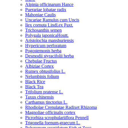
Alpinia officinarum Hance
Puerariae lobatae radix
Mahoniae Caulis
Uncariae Ramulus cum Uncis
Ilex cornuta Lindl.ex Paxt.
Trichosanthis semen
Polygala japonicaHoutt.
Aristolochia manshuriensis
Hypericum perforatum
Pogostemonis herba
Desmodii styracifolii herba
Chebulae Fructus
Albiziae Cortex
Rumex obtusifolius L.
Nelumbinis folium
Black Rice
Black Tea
Trifolium pratense L.
Taxus chinensis
Carthamus tinctorius L.
Rhodiolae Crenulatae Radixet Rhizoma
Magnoliae officinalis cortex
Picrorhiza scrophulariiflora Pennell
Trigonella foenum-graecum L.
Polygonum cuspidatum Sieb.et Zucc.