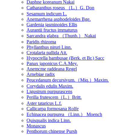
Daphne koreanum Nakai
Catharanthus roseus （L.）G. Don
Sesamum indicum L.
Anemarrhena asphodeloides Bge.
Gardenia jasminoides Ellis
Aurantii fructus immaturus
Sarcandra glabra （Thunb.） Nakai
Paridis rhizoma
Phyllanthus niruri Linn.
Crotalaria pallida Ait.
Hypocrella bambusae (Berk. et Br.) Sacc
Panax japonicus C.A.Mey.
Anemcme raddeana Regel
Arnebiae radix
Peucedanum decursivum.（Miq.）Maxim.
Corydalis edulis Maxim.
Ligustrum purpurascens
Perilla frutescem（L.）Britt.
Aster tataricus L.f.
Callicarpa formosana Rolfe
Echinacea purpurea （Linn.） Moench
Quisqualis indica Linn.
Monascus
Penthorum chinense Pursh