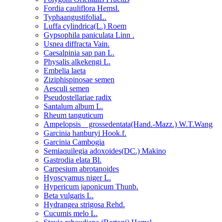
Fordia cauliflora Hemsl.
TyphaangustifoliaL.
Luffa cylindrica(L.) Roem
Gypsophila paniculata Linn .
Usnea diffracta Vain.
Caesalpinia sap pan L.
Physalis alkekengi L.
Embelia laeta
Ziziphispinosae semen
Aesculi semen
Pseudostellariae radix
Santalum album L.
Rheum tanguticum
Ampelopsis grossedentata(Hand.-Mazz.) W.T.Wang
Garcinia hanburyi Hook.f.
Garcinia Cambogia
Semiaquilegia adoxoides(DC.) Makino
Gastrodia elata Bl.
Carpesium abrotanoides
Hyoscyamus niger L.
Hypericum japonicum Thunb.
Beta vulgaris L.
Hydrangea strigosa Rehd.
Cucumis melo L.