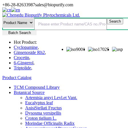
+86-28-82633987
sales@biopurify.com
Batch Search
Hot Product:
Cyclopamine
,
Ginsenoside Rh2
,
Crocetin
,
6-Gingerol
,
Triptolide
,
Product Catalog
TCM Compound Library
Botanical Source
Artemisia argyi Levl.et Vant.
Eucalyptus leaf
AnisiStellati Fructus
Dysosma versipellis
Croton tiglium L.
Morindae Officinalis Radix